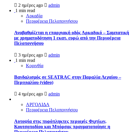
2 ημέρες ago
admin
1 min read
Αρκαδία
Περιφέρεια Πελοποννήσου
Αναβαθμίζεται η επαρχιακή οδός Αρκαδικό – Σαμπατική
με χρηματοδότηση 1 εκατ. ευρώ από την Περιφέρεια
Πελοποννήσου
3 ημέρες ago
admin
1 min read
Κορινθία
Βανδαλισμός σε SEATRAC στην Παραλία Λεχαίου –
Περιγιαλίου (video)
4 ημέρες ago
admin
ΑΡΓΟΛΙΔΑ
Περιφέρεια Πελοποννήσου
Αυτοψία στις πυρόπληκτες περιοχές Φιχτίων,
Κουτσοποδίου και Μπόρσας πραγματοποίησε η
Περιφέρεια Πελοποννήσου