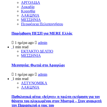
ΑΡΓΟΛΙΔΑ
Αρκαδία
Κορινθία
ΛΑΚΩΝΙΑ
ΜΕΣΣΗΝΙΑ
Περιφέρεια Πελοποννήσου
Παρέμβαση ΠΕΣΠ για MERE Ελλάς
1 ημέρα ago
admin
1 min read
ΕΚΤΑΚΤΟ ΔΕΛΤΙΟ
ΜΕΣΣΗΝΙΑ
Μεσσηνία: Φωτιά στο Αριοχώρι
1 ημέρα ago
admin
1 min read
ΑΣΤΥΝΟΜΙΚΑ
ΛΑΚΩΝΙΑ
Παθολογικά αίτια «δείχνει» η πρώτη εκτίμηση για τον
θάνατο του ηλικιωμένου στον Μυστρά – Στον ανακριτή
την Παρασκευή ο γιος του