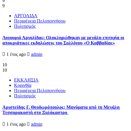
9
9
ΑΡΓΟΛΙΔΑ
Περιφέρεια Πελοποννήσου
Πολιτισμός
Λυγουριό Αργολίδας: Ολοκληρώθηκαν με μεγάλη επιτυχία οι
αποκριάτικες εκδηλώσεις του Συλλόγου «Ο Καββαδίας»
1 έτος ago
admin
10
10
ΕΚΚΛΗΣΙΑ
Κορινθία
Περιφέρεια Πελοποννήσου
Πολιτισμός
Αριστείδης Γ. Θεοδωρόπουλος: Μηνύματα από τη Μεγάλη
Τεσσαρακοστή στο Ξυλόκαστρο
1 έτος ago
admin