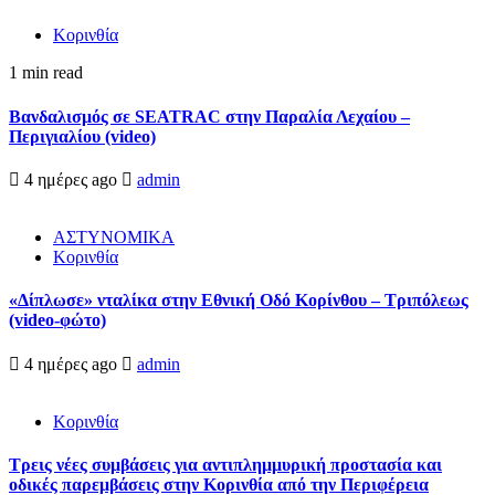
Κορινθία
1 min read
Βανδαλισμός σε SEATRAC στην Παραλία Λεχαίου –
Περιγιαλίου (video)
4 ημέρες ago
admin
ΑΣΤΥΝΟΜΙΚΑ
Κορινθία
«Δίπλωσε» νταλίκα στην Εθνική Oδό Κορίνθου – Τριπόλεως
(video-φώτο)
4 ημέρες ago
admin
Κορινθία
Τρεις νέες συμβάσεις για αντιπλημμυρική προστασία και
οδικές παρεμβάσεις στην Κορινθία από την Περιφέρεια