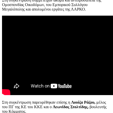
Στη συγκέντρωση συμμετείχαν ακόμα και αντιπροσωπεία της
Ομοσπονδίας Οικοδόμων, του Εμπορικού Συλλόγου
Μεγαλόπολης και απολυμένοι εργάτες της ΛΑΡΚΟ.
Στη συγκέντρωση παρευρέθηκαν επίσης η
Λουίζα Ράζου,
μέλος
του ΠΓ της ΚΕ του ΚΚΕ και ο
Λεωνίδας Στολτίδης,
βουλευτής
του Κόμματος.