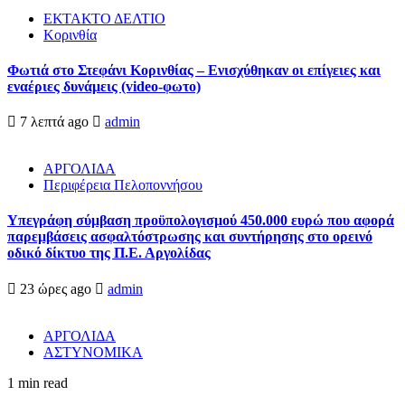
ΕΚΤΑΚΤΟ ΔΕΛΤΙΟ
Κορινθία
Φωτιά στο Στεφάνι Κορινθίας – Ενισχύθηκαν οι επίγειες και
εναέριες δυνάμεις (video-φωτο)
7 λεπτά ago
admin
ΑΡΓΟΛΙΔΑ
Περιφέρεια Πελοποννήσου
Υπεγράφη σύμβαση προϋπολογισμού 450.000 ευρώ που αφορά
παρεμβάσεις ασφαλτόστρωσης και συντήρησης στο ορεινό
οδικό δίκτυο της Π.Ε. Αργολίδας
23 ώρες ago
admin
ΑΡΓΟΛΙΔΑ
ΑΣΤΥΝΟΜΙΚΑ
1 min read