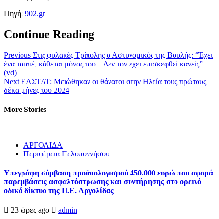
Πηγή:
902.gr
Continue Reading
Previous
Στις φυλακές Τρίπολης ο Αστυνομικός της Βουλής: “Έχει
ένα τουπέ, κάθεται μόνος του – Δεν τον έχει επισκεφθεί κανείς”
(vd)
Next
ΕΛΣΤΑΤ: Μειώθηκαν οι θάνατοι στην Ηλεία τους πρώτους
δέκα μήνες του 2024
More Stories
ΑΡΓΟΛΙΔΑ
Περιφέρεια Πελοποννήσου
Υπεγράφη σύμβαση προϋπολογισμού 450.000 ευρώ που αφορά
παρεμβάσεις ασφαλτόστρωσης και συντήρησης στο ορεινό
οδικό δίκτυο της Π.Ε. Αργολίδας
23 ώρες ago
admin