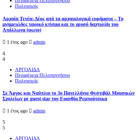
Περιφέρεια Πελοποννήσου
Πολιτισμός
Αρχαία Τενέα: Δέος από τα αρχαιολογικά ευρήματα – Το
μνημειώδες ταφικό κτίσμα και το χρυσό δαχτυλίδι του
Απόλλωνα (φωτο)
1 έτος ago
admin
4
4
ΑΡΓΟΛΙΔΑ
Περιφέρεια Πελοποννήσου
Πολιτισμός
Σε Άργος και Ναύπλιο το 3ο Πανελλήνιο Φεστιβάλ Μουσικών
Σχολείων με guest star την Ευανθία Ρεμπούτσικα
1 έτος ago
admin
5
5
ΑΡΓΟΛΙΔΑ