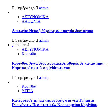
1 ημέρα ago
admin
ΑΣΤΥΝΟΜΙΚΑ
ΛΑΚΩΝΙΑ
Λακωνία: Νεκρή 29χρονη σε τροχαίο δυστύχημα
1 ημέρα ago
admin
1 min read
ΑΣΤΥΝΟΜΙΚΑ
Κορινθία
Κόρινθος: Άγνωστος προκάλεσε φθορές σε κατάστημα –
Καρέ καρέ η επίθεση (video-φωτο)
1 ημέρα ago
admin
Κορινθία
ΥΓΕΙΑ
Kατέρρευσε τμήμα της οροφής στα νέα Τμήματα
Επειγόντων Περιστατικών Νοσοκομείου Κορίνθου