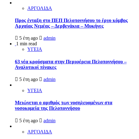
ΑΡΓΟΛΙΔΑ
Προς ένταξη στο ΠΕΠ Πελοποννήσου το έργο κόμβος
Αρχαίας Νεμέας – Δερβενάκια – Μυκήνες
5 έτη ago
admin
1 min read
ΥΓΕΙΑ
63 νέα κρούσματα στην Περιφέρεια Πελοποννήσου –
Αναλυτικοί πίνακες
5 έτη ago
admin
ΥΓΕΙΑ
Μειώνεται ο αριθμός των νοσηλευομένων στα
νοσοκομεία της Πελοποννήσου
5 έτη ago
admin
ΑΡΓΟΛΙΔΑ