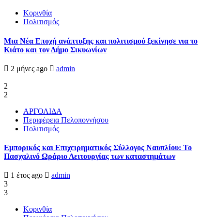
Κορινθία
Πολιτισμός
Μια Νέα Εποχή ανάπτυξης και πολιτισμού ξεκίνησε για το
Κιάτο και τον Δήμο Σικυωνίων
2 μήνες ago
admin
2
2
ΑΡΓΟΛΙΔΑ
Περιφέρεια Πελοποννήσου
Πολιτισμός
Εμπορικός και Επιχειρηματικός Σύλλογος Ναυπλίου: Το
Πασχαλινό Ωράριο Λειτουργίας των καταστημάτων
1 έτος ago
admin
3
3
Κορινθία