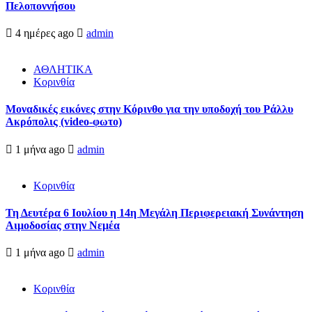
Πελοποννήσου
4 ημέρες ago
admin
ΑΘΛΗΤΙΚΑ
Κορινθία
Μοναδικές εικόνες στην Κόρινθο για την υποδοχή του Ράλλυ
Ακρόπολις (video-φωτο)
1 μήνα ago
admin
Κορινθία
Τη Δευτέρα 6 Ιουλίου η 14η Μεγάλη Περιφερειακή Συνάντηση
Αιμοδοσίας στην Νεμέα
1 μήνα ago
admin
Κορινθία