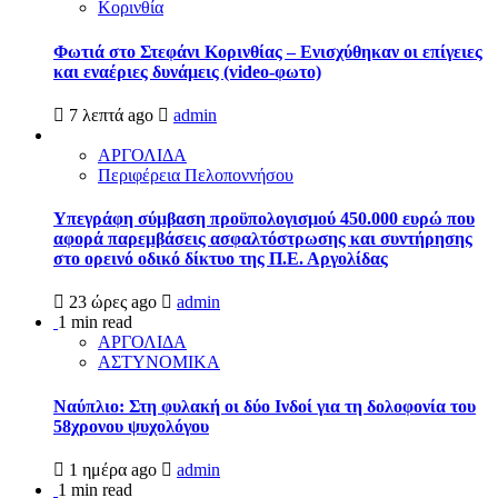
Κορινθία
Φωτιά στο Στεφάνι Κορινθίας – Ενισχύθηκαν οι επίγειες
και εναέριες δυνάμεις (video-φωτο)
7 λεπτά ago
admin
ΑΡΓΟΛΙΔΑ
Περιφέρεια Πελοποννήσου
Υπεγράφη σύμβαση προϋπολογισμού 450.000 ευρώ που
αφορά παρεμβάσεις ασφαλτόστρωσης και συντήρησης
στο ορεινό οδικό δίκτυο της Π.Ε. Αργολίδας
23 ώρες ago
admin
1 min read
ΑΡΓΟΛΙΔΑ
ΑΣΤΥΝΟΜΙΚΑ
Ναύπλιο: Στη φυλακή οι δύο Ινδοί για τη δολοφονία του
58χρονου ψυχολόγου
1 ημέρα ago
admin
1 min read