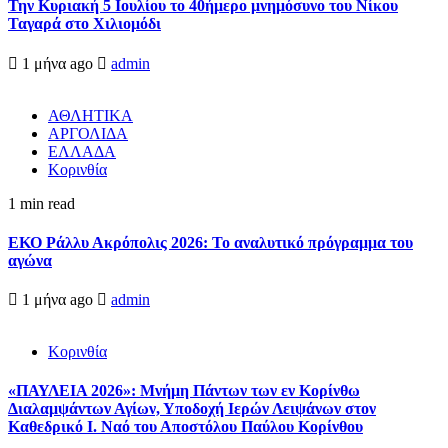
Την Κυριακή 5 Ιουλίου το 40ήμερο μνημόσυνο του Νίκου
Ταγαρά στο Χιλιομόδι
1 μήνα ago
admin
ΑΘΛΗΤΙΚΑ
ΑΡΓΟΛΙΔΑ
ΕΛΛΑΔΑ
Κορινθία
1 min read
ΕΚΟ Ράλλυ Ακρόπολις 2026: Το αναλυτικό πρόγραμμα του
αγώνα
1 μήνα ago
admin
Κορινθία
«ΠΑΥΛΕΙΑ 2026»: Μνήμη Πάντων των εν Κορίνθω
Διαλαμψάντων Αγίων, Υποδοχή Ιερών Λειψάνων στον
Καθεδρικό Ι. Ναό του Αποστόλου Παύλου Κορίνθου