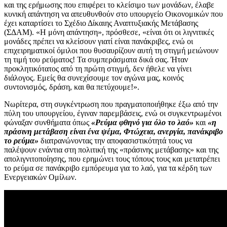
και της ερήμωσης που επιφέρει το κλείσιμο των μονάδων, έλαβε
κυνική απάντηση να απευθυνθούν στο υπουργείο Οικονομικών που
έχει καταρτίσει το Σχέδιο Δίκαιης Αναπτυξιακής Μετάβασης
(ΣΔΑΜ). «Η μόνη απάντηση», πρόσθεσε, «είναι ότι οι λιγνιτικές
μονάδες πρέπει να κλείσουν γιατί είναι πανάκριβες, ενώ οι
επιχειρηματικοί όμιλοι που θυσαυρίζουν αυτή τη στιγμή μειώνουν
τη τιμή του ρεύματος! Τα συμπεράσματα δικά σας. Ήταν
προκλητικότατος από τη πρώτη στιγμή, δεν ήθελε να γίνει
διάλογος. Εμείς θα συνεχίσουμε τον αγώνα μας, κοινός
συντονισμός, δράση, και θα πετύχουμε!».
Νωρίτερα, στη συγκέντρωση που πραγματοποιήθηκε έξω από την
πύλη του υπουργείου, έγιναν παρεμβάσεις, ενώ οι συγκεντρωμένοι
φώναξαν συνθήματα όπως
«Ρεύμα φθηνό για όλο το λαό»
και
«η
πράσινη μετάβαση είναι ένα ψέμα, Φτώχεια, ανεργία, πανάκριβο
το ρεύμα»
διατρανώνοντας την αποφασιστικότητά τους να
παλέψουν ενάντια στη πολιτική της «πράσινης μετάβασης» και της
απολιγνιτοποίησης, που ερημώνει τους τόπους τους και μετατρέπει
το ρεύμα σε πανάκριβο εμπόρευμα για το λαό, για τα κέρδη των
Ενεργειακών Ομίλων.