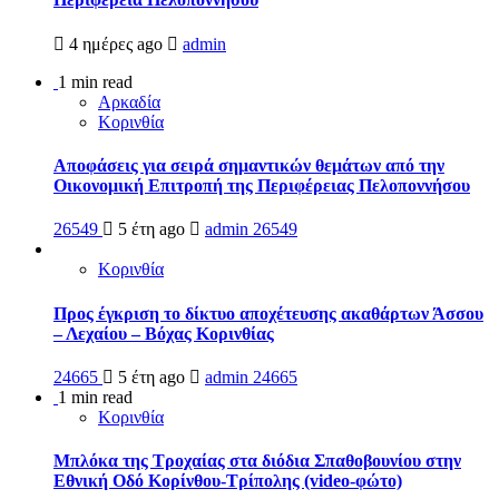
4 ημέρες ago
admin
1 min read
Αρκαδία
Κορινθία
Αποφάσεις για σειρά σημαντικών θεμάτων από την
Οικονομική Επιτροπή της Περιφέρειας Πελοποννήσου
26549
5 έτη ago
admin
26549
Κορινθία
Προς έγκριση το δίκτυο αποχέτευσης ακαθάρτων Άσσου
– Λεχαίου – Βόχας Κορινθίας
24665
5 έτη ago
admin
24665
1 min read
Κορινθία
Μπλόκα της Τροχαίας στα διόδια Σπαθοβουνίου στην
Εθνική Οδό Κορίνθου-Τρίπολης (video-φώτο)