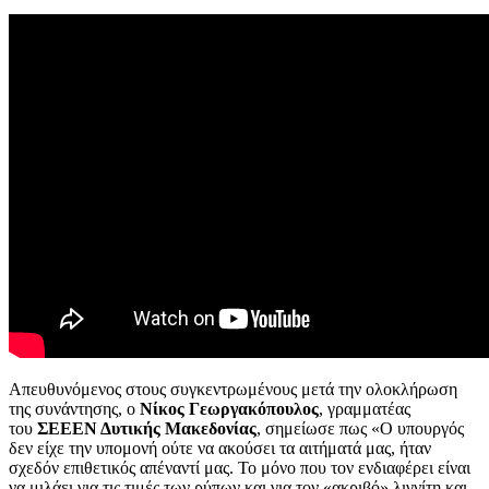
Απευθυνόμενος στους συγκεντρωμένους μετά την ολοκλήρωση
της συνάντησης, ο
Νίκος
Γεωργακόπουλος
, γραμματέας
του
ΣΕΕΕΝ Δυτικής Μακεδονίας
, σημείωσε πως «Ο υπουργός
δεν είχε την υπομονή ούτε να ακούσει τα αιτήματά μας, ήταν
σχεδόν επιθετικός απέναντί μας. Το μόνο που τον ενδιαφέρει είναι
να μιλάει για τις τιμές των ρύπων και για τον «ακριβό» λιγνίτη και