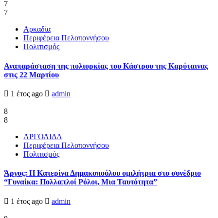
7
7
Αρκαδία
Περιφέρεια Πελοποννήσου
Πολιτισμός
Αναπαράσταση της πολιορκίας του Κάστρου της Καρύταινας
στις 22 Μαρτίου
1 έτος ago
admin
8
8
ΑΡΓΟΛΙΔΑ
Περιφέρεια Πελοποννήσου
Πολιτισμός
Άργος: Η Κατερίνα Δημακοπούλου ομιλήτρια στο συνέδριο
“Γυναίκα: Πολλαπλοί Ρόλοι, Μια Ταυτότητα”
1 έτος ago
admin