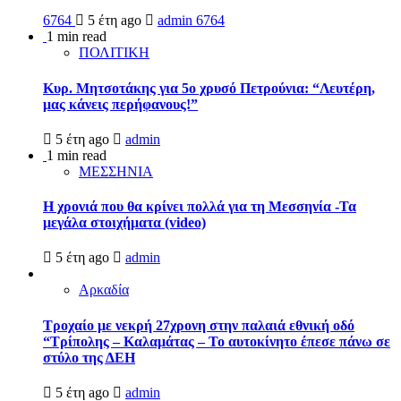
6764
5 έτη ago
admin
6764
1 min read
ΠΟΛΙΤΙΚΗ
Κυρ. Μητσοτάκης για 5ο χρυσό Πετρούνια: “Λευτέρη,
μας κάνεις περήφανους!”
5 έτη ago
admin
1 min read
ΜΕΣΣΗΝΙΑ
Η χρονιά που θα κρίνει πολλά για τη Μεσσηνία -Τα
μεγάλα στοιχήματα (video)
5 έτη ago
admin
Αρκαδία
Τροχαίο με νεκρή 27χρονη στην παλαιά εθνική οδό
“Τρίπολης – Καλαμάτας – Το αυτοκίνητο έπεσε πάνω σε
στύλο της ΔΕΗ
5 έτη ago
admin