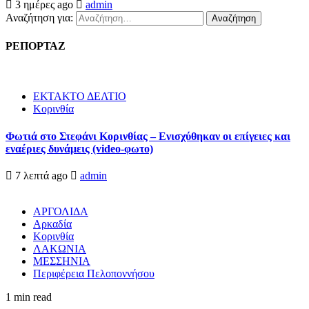
3 ημέρες ago
admin
Αναζήτηση για:
ΡΕΠΟΡΤΑΖ
ΕΚΤΑΚΤΟ ΔΕΛΤΙΟ
Κορινθία
Φωτιά στο Στεφάνι Κορινθίας – Ενισχύθηκαν οι επίγειες και
εναέριες δυνάμεις (video-φωτο)
7 λεπτά ago
admin
ΑΡΓΟΛΙΔΑ
Αρκαδία
Κορινθία
ΛΑΚΩΝΙΑ
ΜΕΣΣΗΝΙΑ
Περιφέρεια Πελοποννήσου
1 min read