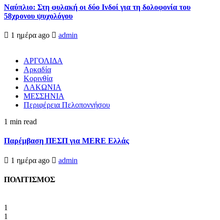
Ναύπλιο: Στη φυλακή οι δύο Ινδοί για τη δολοφονία του
58χρονου ψυχολόγου
1 ημέρα ago
admin
ΑΡΓΟΛΙΔΑ
Αρκαδία
Κορινθία
ΛΑΚΩΝΙΑ
ΜΕΣΣΗΝΙΑ
Περιφέρεια Πελοποννήσου
1 min read
Παρέμβαση ΠΕΣΠ για MERE Ελλάς
1 ημέρα ago
admin
ΠΟΛΙΤΙΣΜΟΣ
1
1