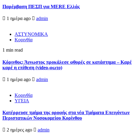
Παρέμβαση ΠΕΣΠ για MERE Ελλάς
1 ημέρα ago
admin
ΑΣΤΥΝΟΜΙΚΑ
Κορινθία
1 min read
Κόρινθος: Άγνωστος προκάλεσε φθορές σε κατάστημα – Καρέ
καρέ η επίθεση (video-φωτο)
1 ημέρα ago
admin
Κορινθία
ΥΓΕΙΑ
Kατέρρευσε τμήμα της οροφής στα νέα Τμήματα Επειγόντων
Περιστατικών Νοσοκομείου Κορίνθου
2 ημέρες ago
admin