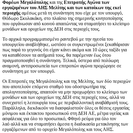
Φορέων
Μεγαλόπολης
και της
Επιτροπής Αγώνα
των
εργαζομένων του ΑΗΣ Μελίτης
και των κατοίκων της εκεί
περιοχής
αμέσως μετά τη συνάντηση που είχε με τον υπουργό,
Θόδωρο Σκυλακάκη, στο πλαίσιο της σημερινής κινητοποίησης
που οργάνωσαν από κοινού απαιτώντας να σταματήσει το κλείσιμο
μονάδων και ορυχείων της ΔΕΗ στις περιοχές τους.
Το αρχικά προγραμματισμένο ραντεβού με την ηγεσία του
υπουργείου αναβλήθηκε, ωστόσο οι συγκεντρωμένοι ξεκαθάρισαν
πως παρά το γεγονός ότι είχαν κάνει ακόμα και 10 ώρες ταξίδι για
να καταθέσουν τα αιτήματά τους, θα παρέμεναν έως ότου
πραγματοποιηθεί η συνάντηση. Τελικά, ύστερα από πολύωρη
αναμονή, αντιπροσωπεία των επιτροπών αγώνα προχώρησε σε
συνάντηση με τον υπουργό.
Οι Επιτροπές της Μεγαλόπολης και της Μελίτης, των δύο περιοχών
που αποτελούν επόμενο σταθμό του οδοστρωτήρα της
απολιγνιτοποίησης, απαιτούν να μην προχωρήσει το κλείσιμο των
μονάδων και των ορυχείων της ΔΕΗ στις περιοχές τους, αλλά να
συνεχιστεί η λειτουργία τους με περιβαλλοντική αναβάθμισή τους.
Παράλληλα, διεκδικούν να διασφαλιστούν όλες οι θέσεις εργασίας
μόνιμου και έκτακτου προσωπικού στη ΔΕΗ ΑΕ, μέτρα υγείας και
ασφάλειας για όλο το προσωπικό, Φθηνό ρεύμα για όλο τον
λαό αλλά και να σταματήσει άμεσα η διαδικασία μετακίνησης των
εργαζόμενων από το ορυχείο Μεγαλόπολης και τους ΑΗΣ.