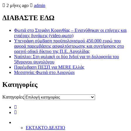
2 μήνες ago
admin
ΔΙΑΒΑΣΤΕ ΕΔΩ
Φωτιά στο Στεφάνι Κορινθίας – Ενισχύθηκαν οι επίγειες και
εναέριες δυνάμεις (video-φωτο)
Υπεγράφη σύμβαση προϋπολογισμού 450.000 ευρώ που
αφορά παρεμβάσεις ασφαλτόστρωσης και συντήρησης στο
ορεινό οδικό δίκτυο της Π.Ε. Αργολίδας
Ναύπλιο: Στη φυλακή οι δύο Ινδοί για τη δολοφονία του
58χρονου ψυχολόγου
Παρέμβαση ΠΕΣΠ για MERE Ελλάς
Μεσσηνία: Φωτιά στο Αριοχώρι
Kατηγορίες
Kατηγορίες
ΕΚΤΑΚΤΟ ΔΕΛΤΙΟ