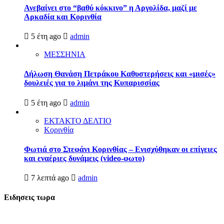
Ανεβαίνει στο “βαθύ κόκκινο” η Αργολίδα, μαζί με
Αρκαδία και Κορινθία
5 έτη ago
admin
ΜΕΣΣΗΝΙΑ
Δήλωση Θανάση Πετράκου Καθυστερήσεις και «μισές»
δουλειές για το λιμάνι της Κυπαρισσίας
5 έτη ago
admin
ΕΚΤΑΚΤΟ ΔΕΛΤΙΟ
Κορινθία
Φωτιά στο Στεφάνι Κορινθίας – Ενισχύθηκαν οι επίγειες
και εναέριες δυνάμεις (video-φωτο)
7 λεπτά ago
admin
Ειδησεις τωρα