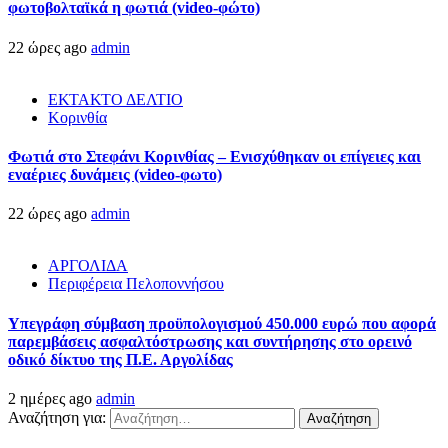
φωτοβολταϊκά η φωτιά (video-φώτο)
22 ώρες ago
admin
ΕΚΤΑΚΤΟ ΔΕΛΤΙΟ
Κορινθία
Φωτιά στο Στεφάνι Κορινθίας – Ενισχύθηκαν οι επίγειες και
εναέριες δυνάμεις (video-φωτο)
22 ώρες ago
admin
ΑΡΓΟΛΙΔΑ
Περιφέρεια Πελοποννήσου
Υπεγράφη σύμβαση προϋπολογισμού 450.000 ευρώ που αφορά
παρεμβάσεις ασφαλτόστρωσης και συντήρησης στο ορεινό
οδικό δίκτυο της Π.Ε. Αργολίδας
2 ημέρες ago
admin
Αναζήτηση για: