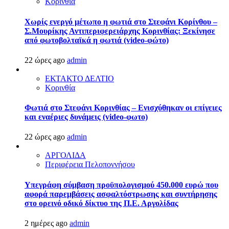
Κορινθία
Χωρίς ενεργό μέτωπο η φωτιά στο Στεφάνι Κορίνθου –
Σ.Μουρίκης Αντιπεριφερειάρχης Κορινθίας: Ξεκίνησε
από φωτοβολταϊκά η φωτιά (video-φώτο)
22 ώρες ago
admin
ΕΚΤΑΚΤΟ ΔΕΛΤΙΟ
Κορινθία
Φωτιά στο Στεφάνι Κορινθίας – Ενισχύθηκαν οι επίγειες
και εναέριες δυνάμεις (video-φωτο)
22 ώρες ago
admin
ΑΡΓΟΛΙΔΑ
Περιφέρεια Πελοποννήσου
Υπεγράφη σύμβαση προϋπολογισμού 450.000 ευρώ που
αφορά παρεμβάσεις ασφαλτόστρωσης και συντήρησης
στο ορεινό οδικό δίκτυο της Π.Ε. Αργολίδας
2 ημέρες ago
admin