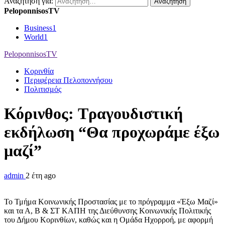
Αναζήτηση για:
PeloponnisosTV
Business
1
World
1
PeloponnisosTV
Κορινθία
Περιφέρεια Πελοποννήσου
Πολιτισμός
Κόρινθος: Tραγουδιστική
εκδήλωση “Θα προχωράμε έξω
μαζί”
admin
2 έτη ago
Το Τμήμα Κοινωνικής Προστασίας με το πρόγραμμα «Έξω Μαζί»
και τα Α, Β & ΣΤ ΚΑΠΗ της Διεύθυνσης Κοινωνικής Πολιτικής
του Δήμου Κορινθίων, καθώς και η Ομάδα Ηχορροή, με αφορμή