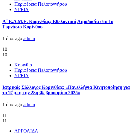
Περιφέρεια Πελοποννήσου
ΥΓΕΙΑ
Α΄ Ε.Λ.Μ.Ε. Κορινθίας: Εθελοντική Αιμοδοσία στο 1ο
Γυμνάσιο Κορίνθου
1 έτος ago
admin
10
10
Κορινθία
Περιφέρεια Πελοποννήσου
ΥΓΕΙΑ
Ιατρικός Σύλλογος Κορινθίας: «Πανελλήνια Κινητοποίηση για
τα Τέμπη την 28η Φεβρουαρίου 2025»
1 έτος ago
admin
11
11
ΑΡΓΟΛΙΔΑ