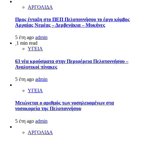
ΑΡΓΟΛΙΔΑ
Προς ένταξη στο ΠΕΠ Πελοποννήσου το έργο κόμβος
Αρχαίας Νεμέας – Δερβενάκια – Μυκήνες
5 έτη ago
admin
1 min read
ΥΓΕΙΑ
63 νέα κρούσματα στην Περιφέρεια Πελοποννήσου –
Αναλυτικοί πίνακες
5 έτη ago
admin
ΥΓΕΙΑ
Μειώνεται ο αριθμός των νοσηλευομένων στα
νοσοκομεία της Πελοποννήσου
5 έτη ago
admin
ΑΡΓΟΛΙΔΑ