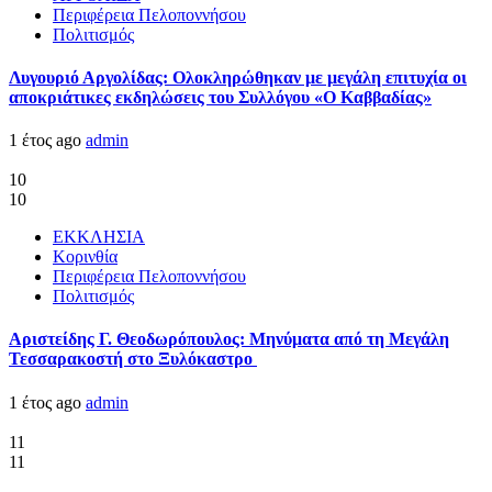
Περιφέρεια Πελοποννήσου
Πολιτισμός
Λυγουριό Αργολίδας: Ολοκληρώθηκαν με μεγάλη επιτυχία οι
αποκριάτικες εκδηλώσεις του Συλλόγου «Ο Καββαδίας»
1 έτος ago
admin
10
10
ΕΚΚΛΗΣΙΑ
Κορινθία
Περιφέρεια Πελοποννήσου
Πολιτισμός
Αριστείδης Γ. Θεοδωρόπουλος: Μηνύματα από τη Μεγάλη
Τεσσαρακοστή στο Ξυλόκαστρο
1 έτος ago
admin
11
11