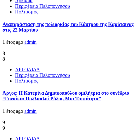
Αρκαδία
Περιφέρεια Πελοποννήσου
Πολιτισμός
Αναπαράσταση της πολιορκίας του Κάστρου της Καρύταινας
στις 22 Μαρτίου
1 έτος ago
admin
8
8
ΑΡΓΟΛΙΔΑ
Περιφέρεια Πελοποννήσου
Πολιτισμός
Άργος: Η Κατερίνα Δημακοπούλου ομιλήτρια στο συνέδριο
“Γυναίκα: Πολλαπλοί Ρόλοι, Μια Ταυτότητα”
1 έτος ago
admin
9
9
ΑΡΓΟΛΙΔΑ