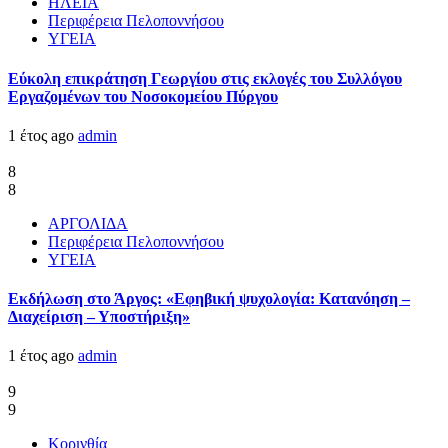
ΗΛΕΙΑ
Περιφέρεια Πελοποννήσου
ΥΓΕΙΑ
Εύκολη επικράτηση Γεωργίου στις εκλογές του Συλλόγου
Εργαζομένων του Νοσοκομείου Πύργου
1 έτος ago
admin
8
8
ΑΡΓΟΛΙΔΑ
Περιφέρεια Πελοποννήσου
ΥΓΕΙΑ
Εκδήλωση στο Άργος: «Εφηβική ψυχολογία: Κατανόηση –
Διαχείριση – Υποστήριξη»
1 έτος ago
admin
9
9
Κορινθία