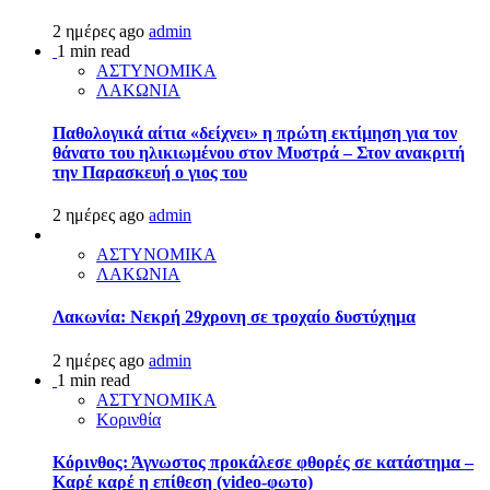
2 ημέρες ago
admin
1 min read
ΑΣΤΥΝΟΜΙΚΑ
ΛΑΚΩΝΙΑ
Παθολογικά αίτια «δείχνει» η πρώτη εκτίμηση για τον
θάνατο του ηλικιωμένου στον Μυστρά – Στον ανακριτή
την Παρασκευή ο γιος του
2 ημέρες ago
admin
ΑΣΤΥΝΟΜΙΚΑ
ΛΑΚΩΝΙΑ
Λακωνία: Νεκρή 29χρονη σε τροχαίο δυστύχημα
2 ημέρες ago
admin
1 min read
ΑΣΤΥΝΟΜΙΚΑ
Κορινθία
Κόρινθος: Άγνωστος προκάλεσε φθορές σε κατάστημα –
Καρέ καρέ η επίθεση (video-φωτο)