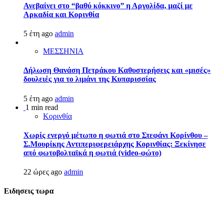
Ανεβαίνει στο “βαθύ κόκκινο” η Αργολίδα, μαζί με
Αρκαδία και Κορινθία
5 έτη ago
admin
ΜΕΣΣΗΝΙΑ
Δήλωση Θανάση Πετράκου Καθυστερήσεις και «μισές»
δουλειές για το λιμάνι της Κυπαρισσίας
5 έτη ago
admin
1 min read
Κορινθία
Χωρίς ενεργό μέτωπο η φωτιά στο Στεφάνι Κορίνθου –
Σ.Μουρίκης Αντιπεριφερειάρχης Κορινθίας: Ξεκίνησε
από φωτοβολταϊκά η φωτιά (video-φώτο)
22 ώρες ago
admin
Ειδησεις τωρα