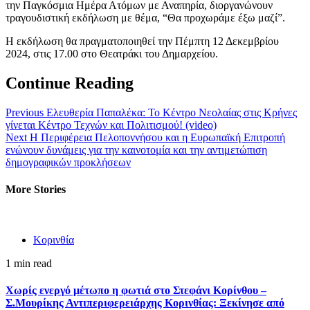
την Παγκόσμια Ημέρα Ατόμων με Αναπηρία, διοργανώνουν
τραγουδιστική εκδήλωση με θέμα, “Θα προχωράμε έξω μαζί”.
Η εκδήλωση θα πραγματοποιηθεί την Πέμπτη 12 Δεκεμβρίου
2024, στις 17.00 στο Θεατράκι του Δημαρχείου.
Continue Reading
Previous
Ελευθερία Παπαλέκα: Το Κέντρο Νεολαίας στις Κρήνες
γίνεται Κέντρο Τεχνών και Πολιτισμού! (video)
Next
Η Περιφέρεια Πελοποννήσου και η Ευρωπαϊκή Επιτροπή
ενώνουν δυνάμεις για την καινοτομία και την αντιμετώπιση
δημογραφικών προκλήσεων
More Stories
Κορινθία
1 min read
Χωρίς ενεργό μέτωπο η φωτιά στο Στεφάνι Κορίνθου –
Σ.Μουρίκης Αντιπεριφερειάρχης Κορινθίας: Ξεκίνησε από