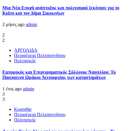
Μια Νέα Εποχή ανάπτυξης και πολιτισμού ξεκίνησε για το
Κιάτο και τον Δήμο Σικυωνίων
2 μήνες ago
admin
2
2
ΑΡΓΟΛΙΔΑ
Περιφέρεια Πελοποννήσου
Πολιτισμός
Εμπορικός και Επιχειρηματικός Σύλλογος Ναυπλίου: Το
Πασχαλινό Ωράριο Λειτουργίας των καταστημάτων
1 έτος ago
admin
3
3
Κορινθία
Περιφέρεια Πελοποννήσου
Πολιτισμός