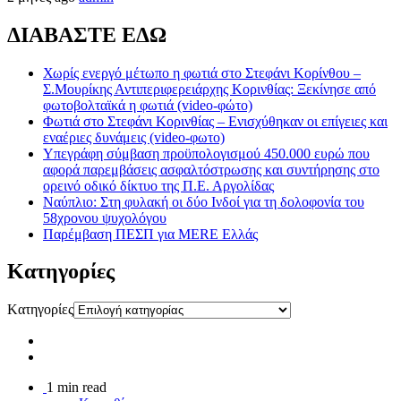
ΔΙΑΒΑΣΤΕ ΕΔΩ
Χωρίς ενεργό μέτωπο η φωτιά στο Στεφάνι Κορίνθου –
Σ.Μουρίκης Αντιπεριφερειάρχης Κορινθίας: Ξεκίνησε από
φωτοβολταϊκά η φωτιά (video-φώτο)
Φωτιά στο Στεφάνι Κορινθίας – Ενισχύθηκαν οι επίγειες και
εναέριες δυνάμεις (video-φωτο)
Υπεγράφη σύμβαση προϋπολογισμού 450.000 ευρώ που
αφορά παρεμβάσεις ασφαλτόστρωσης και συντήρησης στο
ορεινό οδικό δίκτυο της Π.Ε. Αργολίδας
Ναύπλιο: Στη φυλακή οι δύο Ινδοί για τη δολοφονία του
58χρονου ψυχολόγου
Παρέμβαση ΠΕΣΠ για MERE Ελλάς
Kατηγορίες
Kατηγορίες
1 min read