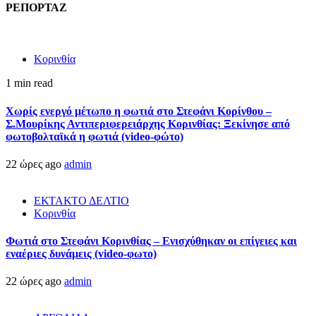
ΡΕΠΟΡΤΑΖ
Κορινθία
1 min read
Χωρίς ενεργό μέτωπο η φωτιά στο Στεφάνι Κορίνθου –
Σ.Μουρίκης Αντιπεριφερειάρχης Κορινθίας: Ξεκίνησε από
φωτοβολταϊκά η φωτιά (video-φώτο)
22 ώρες ago
admin
ΕΚΤΑΚΤΟ ΔΕΛΤΙΟ
Κορινθία
Φωτιά στο Στεφάνι Κορινθίας – Ενισχύθηκαν οι επίγειες και
εναέριες δυνάμεις (video-φωτο)
22 ώρες ago
admin