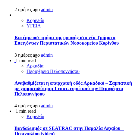
2 ημέρες ago
admin
Κορινθία
ΥΓΕΙΑ
Kατέρρευσε τμήμα της οροφής στα νέα Τμήματα
Επειγόντων Περιστατικών Νοσοκομείου Κορίνθου
3 ημέρες ago
admin
1 min read
Αρκαδία
Περιφέρεια Πελοποννήσου
Αναβαθμίζεται η επαρχιακή οδός Αρκαδικό – Σαμπατική
με χρηματοδότηση 1 εκατ. ευρώ από την Περιφέρεια
Πελοποννήσου
4 ημέρες ago
admin
1 min read
Κορινθία
Βανδαλισμός σε SEATRAC στην Παραλία Λεχαίου –
Περιγιαλίου (video)