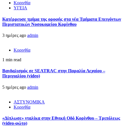
Κορινθία
ΥΓΕΙΑ
Kατέρρευσε τμήμα της οροφής στα νέα Τμήματα Επειγόντων
Περιστατικών Νοσοκομείου Κορίνθου
3 ημέρες ago
admin
Κορινθία
1 min read
Βανδαλισμός σε SEATRAC στην Παραλία Λεχαίου –
Περιγιαλίου (video)
5 ημέρες ago
admin
ΑΣΤΥΝΟΜΙΚΑ
Κορινθία
«Δίπλωσε» νταλίκα στην Εθνική Oδό Κορίνθου – Τριπόλεως
(video-φώτο)