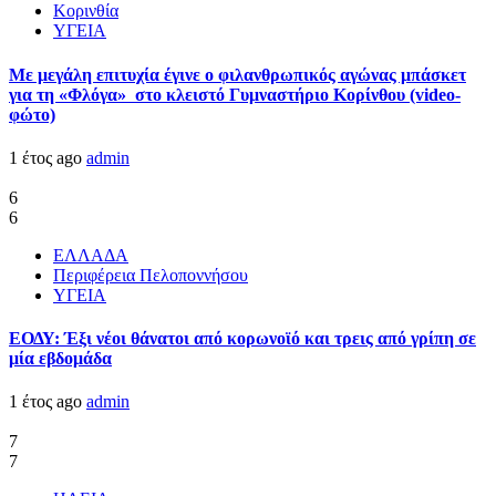
Κορινθία
ΥΓΕΙΑ
Με μεγάλη επιτυχία έγινε ο φιλανθρωπικός αγώνας μπάσκετ
για τη «Φλόγα» στο κλειστό Γυμναστήριο Κορίνθου (video-
φώτο)
1 έτος ago
admin
6
6
ΕΛΛΑΔΑ
Περιφέρεια Πελοποννήσου
ΥΓΕΙΑ
ΕΟΔΥ: Έξι νέοι θάνατοι από κορωνοϊό και τρεις από γρίπη σε
μία εβδομάδα
1 έτος ago
admin
7
7