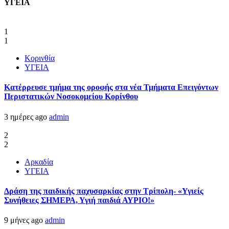
ΥΓΕΙΑ
1
1
Κορινθία
ΥΓΕΙΑ
Kατέρρευσε τμήμα της οροφής στα νέα Τμήματα Επειγόντων
Περιστατικών Νοσοκομείου Κορίνθου
3 ημέρες ago
admin
2
2
Αρκαδία
ΥΓΕΙΑ
Δράση της παιδικής παχυσαρκίας στην Τρίπολη- «Υγιείς
Συνήθειες ΣΗΜΕΡΑ, Υγιή παιδιά ΑΥΡΙΟ!»
9 μήνες ago
admin