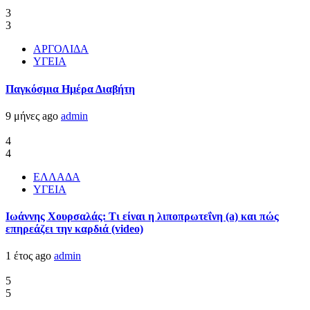
3
3
ΑΡΓΟΛΙΔΑ
ΥΓΕΙΑ
Παγκόσμια Ημέρα Διαβήτη
9 μήνες ago
admin
4
4
ΕΛΛΑΔΑ
ΥΓΕΙΑ
Ιωάννης Χουρσαλάς: Τι είναι η λιποπρωτεΐνη (a) και πώς
επηρεάζει την καρδιά (video)
1 έτος ago
admin
5
5