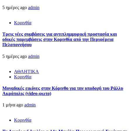
5 ημέρες ago
admin
Κορινθία
Τρεις νέες συμβάσεις για αντιπλημμυρική προστασία και
οδικές παρεμβάσεις στην Κορινθία από την Περιφέρεια
Πελοποννήσου
5 ημέρες ago
admin
ΑΘΛΗΤΙΚΑ
Κορινθία
Μοναδικές εικόνες στην Κόρινθο για την υποδοχή του Ράλλυ
Ακρόπολις (video-φωτο)
1 μήνα ago
admin
Κορινθία