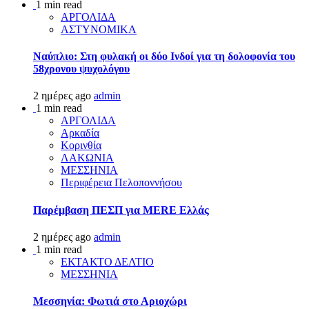
1 min read
ΑΡΓΟΛΙΔΑ
ΑΣΤΥΝΟΜΙΚΑ
Ναύπλιο: Στη φυλακή οι δύο Ινδοί για τη δολοφονία του
58χρονου ψυχολόγου
2 ημέρες ago
admin
1 min read
ΑΡΓΟΛΙΔΑ
Αρκαδία
Κορινθία
ΛΑΚΩΝΙΑ
ΜΕΣΣΗΝΙΑ
Περιφέρεια Πελοποννήσου
Παρέμβαση ΠΕΣΠ για MERE Ελλάς
2 ημέρες ago
admin
1 min read
ΕΚΤΑΚΤΟ ΔΕΛΤΙΟ
ΜΕΣΣΗΝΙΑ
Μεσσηνία: Φωτιά στο Αριοχώρι