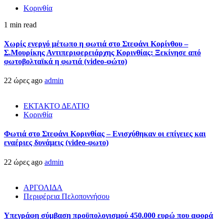
Κορινθία
1 min read
Χωρίς ενεργό μέτωπο η φωτιά στο Στεφάνι Κορίνθου –
Σ.Μουρίκης Αντιπεριφερειάρχης Κορινθίας: Ξεκίνησε από
φωτοβολταϊκά η φωτιά (video-φώτο)
22 ώρες ago
admin
ΕΚΤΑΚΤΟ ΔΕΛΤΙΟ
Κορινθία
Φωτιά στο Στεφάνι Κορινθίας – Ενισχύθηκαν οι επίγειες και
εναέριες δυνάμεις (video-φωτο)
22 ώρες ago
admin
ΑΡΓΟΛΙΔΑ
Περιφέρεια Πελοποννήσου
Υπεγράφη σύμβαση προϋπολογισμού 450.000 ευρώ που αφορά