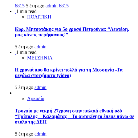
6815
5 έτη ago
admin
6815
1 min read
ΠΟΛΙΤΙΚΗ
Κυρ. Μητσοτάκης για 5ο χρυσό Πετρούνια: “Λευτέρη,
μας κάνεις περήφανους!”
5 έτη ago
admin
1 min read
ΜΕΣΣΗΝΙΑ
Η χρονιά που θα κρίνει πολλά για τη Μεσσηνία -Τα
μεγάλα στοιχήματα (video)
5 έτη ago
admin
Αρκαδία
Τροχαίο με νεκρή 27χρονη στην παλαιά εθνική οδό
“Τρίπολης – Καλαμάτας – Το αυτοκίνητο έπεσε πάνω σε
στύλο της ΔΕΗ
5 έτη ago
admin