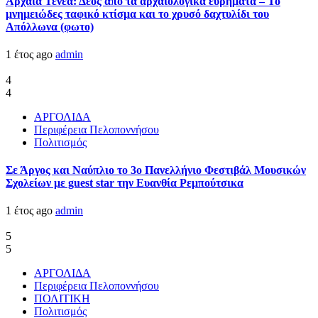
Αρχαία Τενέα: Δέος από τα αρχαιολογικά ευρήματα – Το
μνημειώδες ταφικό κτίσμα και το χρυσό δαχτυλίδι του
Απόλλωνα (φωτο)
1 έτος ago
admin
4
4
ΑΡΓΟΛΙΔΑ
Περιφέρεια Πελοποννήσου
Πολιτισμός
Σε Άργος και Ναύπλιο το 3ο Πανελλήνιο Φεστιβάλ Μουσικών
Σχολείων με guest star την Ευανθία Ρεμπούτσικα
1 έτος ago
admin
5
5
ΑΡΓΟΛΙΔΑ
Περιφέρεια Πελοποννήσου
ΠΟΛΙΤΙΚΗ
Πολιτισμός