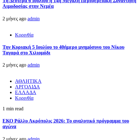
Τη Δευτέρα 6 Ιουλίου η 14η Μεγάλη Περιφερειακή Συνάντηση
Αιμοδοσίας στην Νεμέα
2 μήνες ago
admin
Κορινθία
Την Κυριακή 5 Ιουλίου το 40ήμερο μνημόσυνο του Νίκου
Ταγαρά στο Χιλιομόδι
2 μήνες ago
admin
ΑΘΛΗΤΙΚΑ
ΑΡΓΟΛΙΔΑ
ΕΛΛΑΔΑ
Κορινθία
1 min read
ΕΚΟ Ράλλυ Ακρόπολις 2026: Το αναλυτικό πρόγραμμα του
αγώνα
2 μήνες ago
admin