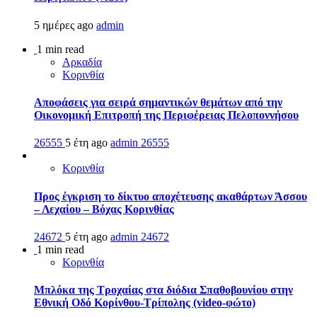
5 ημέρες ago
admin
1 min read
Αρκαδία
Κορινθία
Αποφάσεις για σειρά σημαντικών θεμάτων από την
Οικονομική Επιτροπή της Περιφέρειας Πελοποννήσου
26555
5 έτη ago
admin
26555
Κορινθία
Προς έγκριση το δίκτυο αποχέτευσης ακαθάρτων Άσσου
– Λεχαίου – Βόχας Κορινθίας
24672
5 έτη ago
admin
24672
1 min read
Κορινθία
Μπλόκα της Τροχαίας στα διόδια Σπαθοβουνίου στην
Εθνική Οδό Κορίνθου-Τρίπολης (video-φώτο)