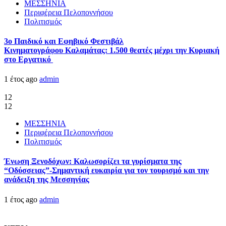
ΜΕΣΣΗΝΙΑ
Περιφέρεια Πελοποννήσου
Πολιτισμός
3ο Παιδικό και Εφηβικό Φεστιβάλ
Κινηματογράφου Καλαμάτας: 1.500 θεατές μέχρι την Κυριακή
στο Εργατικό
1 έτος ago
admin
12
12
ΜΕΣΣΗΝΙΑ
Περιφέρεια Πελοποννήσου
Πολιτισμός
Ένωση Ξενοδόχων: Καλωσορίζει τα γυρίσματα της
“Οδύσσειας”-Σημαντική ευκαιρία για τον τουρισμό και την
ανάδειξη της Μεσσηνίας
1 έτος ago
admin