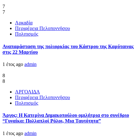
7
7
Αρκαδία
Περιφέρεια Πελοποννήσου
Πολιτισμός
Αναπαράσταση της πολιορκίας του Κάστρου της Καρύταινας
στις 22 Μαρτίου
1 έτος ago
admin
8
8
ΑΡΓΟΛΙΔΑ
Περιφέρεια Πελοποννήσου
Πολιτισμός
Άργος: Η Κατερίνα Δημακοπούλου ομιλήτρια στο συνέδριο
“Γυναίκα: Πολλαπλοί Ρόλοι, Μια Ταυτότητα”
1 έτος ago
admin