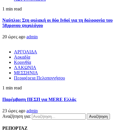
1 min read
Ναύπλιο: Στη φυλακή οι δύο Ινδοί για τη δολοφονία του
58χρονου ψυχολόγου
20 ώρες ago
admin
ΑΡΓΟΛΙΔΑ
Αρκαδία
Κορινθία
ΛΑΚΩΝΙΑ
ΜΕΣΣΗΝΙΑ
Περιφέρεια Πελοποννήσου
1 min read
Παρέμβαση ΠΕΣΠ για MERE Ελλάς
23 ώρες ago
admin
Αναζήτηση για:
ΡΕΠΟΡΤΑΖ