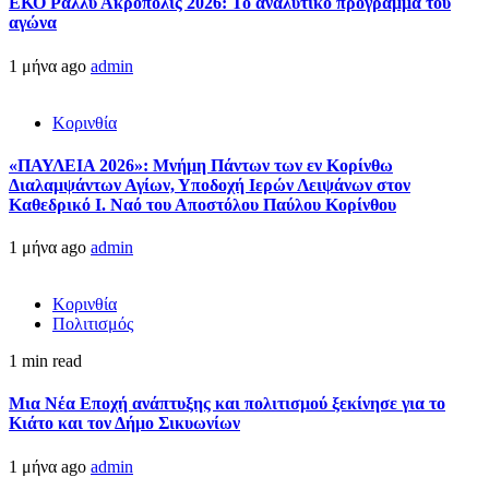
ΕΚΟ Ράλλυ Ακρόπολις 2026: Το αναλυτικό πρόγραμμα του
αγώνα
1 μήνα ago
admin
Κορινθία
«ΠΑΥΛΕΙΑ 2026»: Μνήμη Πάντων των εν Κορίνθω
Διαλαμψάντων Αγίων, Υποδοχή Ιερών Λειψάνων στον
Καθεδρικό Ι. Ναό του Αποστόλου Παύλου Κορίνθου
1 μήνα ago
admin
Κορινθία
Πολιτισμός
1 min read
Μια Νέα Εποχή ανάπτυξης και πολιτισμού ξεκίνησε για το
Κιάτο και τον Δήμο Σικυωνίων
1 μήνα ago
admin