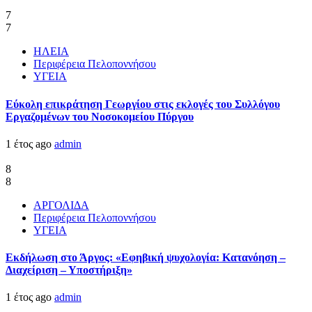
7
7
ΗΛΕΙΑ
Περιφέρεια Πελοποννήσου
ΥΓΕΙΑ
Εύκολη επικράτηση Γεωργίου στις εκλογές του Συλλόγου
Εργαζομένων του Νοσοκομείου Πύργου
1 έτος ago
admin
8
8
ΑΡΓΟΛΙΔΑ
Περιφέρεια Πελοποννήσου
ΥΓΕΙΑ
Εκδήλωση στο Άργος: «Εφηβική ψυχολογία: Κατανόηση –
Διαχείριση – Υποστήριξη»
1 έτος ago
admin