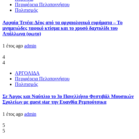
Περιφέρεια Πελοποννήσου
Πολιτισμός
Αρχαία Τενέα: Δέος από τα αρχαιολογικά ευρήματα – Το
μνημειώδες ταφικό κτίσμα και το χρυσό δαχτυλίδι του
Απόλλωνα (φωτο)
1 έτος ago
admin
4
4
ΑΡΓΟΛΙΔΑ
Περιφέρεια Πελοποννήσου
Πολιτισμός
Σε Άργος και Ναύπλιο το 3ο Πανελλήνιο Φεστιβάλ Μουσικών
Σχολείων με guest star την Ευανθία Ρεμπούτσικα
1 έτος ago
admin
5
5