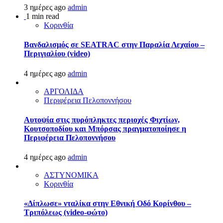
3 ημέρες ago
admin
1 min read
Κορινθία
Βανδαλισμός σε SEATRAC στην Παραλία Λεχαίου –
Περιγιαλίου (video)
4 ημέρες ago
admin
ΑΡΓΟΛΙΔΑ
Περιφέρεια Πελοποννήσου
Αυτοψία στις πυρόπληκτες περιοχές Φιχτίων,
Κουτσοποδίου και Μπόρσας πραγματοποίησε η
Περιφέρεια Πελοποννήσου
4 ημέρες ago
admin
ΑΣΤΥΝΟΜΙΚΑ
Κορινθία
«Δίπλωσε» νταλίκα στην Εθνική Oδό Κορίνθου –
Τριπόλεως (video-φώτο)