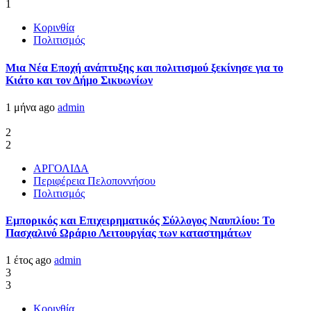
1
Κορινθία
Πολιτισμός
Μια Νέα Εποχή ανάπτυξης και πολιτισμού ξεκίνησε για το
Κιάτο και τον Δήμο Σικυωνίων
1 μήνα ago
admin
2
2
ΑΡΓΟΛΙΔΑ
Περιφέρεια Πελοποννήσου
Πολιτισμός
Εμπορικός και Επιχειρηματικός Σύλλογος Ναυπλίου: Το
Πασχαλινό Ωράριο Λειτουργίας των καταστημάτων
1 έτος ago
admin
3
3
Κορινθία