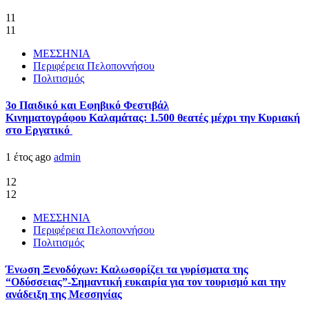
11
11
ΜΕΣΣΗΝΙΑ
Περιφέρεια Πελοποννήσου
Πολιτισμός
3ο Παιδικό και Εφηβικό Φεστιβάλ
Κινηματογράφου Καλαμάτας: 1.500 θεατές μέχρι την Κυριακή
στο Εργατικό
1 έτος ago
admin
12
12
ΜΕΣΣΗΝΙΑ
Περιφέρεια Πελοποννήσου
Πολιτισμός
Ένωση Ξενοδόχων: Καλωσορίζει τα γυρίσματα της
“Οδύσσειας”-Σημαντική ευκαιρία για τον τουρισμό και την
ανάδειξη της Μεσσηνίας