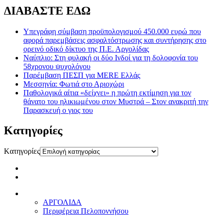
ΔΙΑΒΑΣΤΕ ΕΔΩ
Υπεγράφη σύμβαση προϋπολογισμού 450.000 ευρώ που
αφορά παρεμβάσεις ασφαλτόστρωσης και συντήρησης στο
ορεινό οδικό δίκτυο της Π.Ε. Αργολίδας
Ναύπλιο: Στη φυλακή οι δύο Ινδοί για τη δολοφονία του
58χρονου ψυχολόγου
Παρέμβαση ΠΕΣΠ για MERE Ελλάς
Μεσσηνία: Φωτιά στο Αριοχώρι
Παθολογικά αίτια «δείχνει» η πρώτη εκτίμηση για τον
θάνατο του ηλικιωμένου στον Μυστρά – Στον ανακριτή την
Παρασκευή ο γιος του
Kατηγορίες
Kατηγορίες
ΑΡΓΟΛΙΔΑ
Περιφέρεια Πελοποννήσου