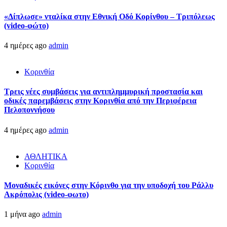
«Δίπλωσε» νταλίκα στην Εθνική Oδό Κορίνθου – Τριπόλεως
(video-φώτο)
4 ημέρες ago
admin
Κορινθία
Τρεις νέες συμβάσεις για αντιπλημμυρική προστασία και
οδικές παρεμβάσεις στην Κορινθία από την Περιφέρεια
Πελοποννήσου
4 ημέρες ago
admin
ΑΘΛΗΤΙΚΑ
Κορινθία
Μοναδικές εικόνες στην Κόρινθο για την υποδοχή του Ράλλυ
Ακρόπολις (video-φωτο)
1 μήνα ago
admin