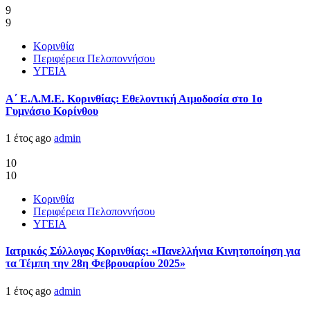
9
9
Κορινθία
Περιφέρεια Πελοποννήσου
ΥΓΕΙΑ
Α΄ Ε.Λ.Μ.Ε. Κορινθίας: Εθελοντική Αιμοδοσία στο 1ο
Γυμνάσιο Κορίνθου
1 έτος ago
admin
10
10
Κορινθία
Περιφέρεια Πελοποννήσου
ΥΓΕΙΑ
Ιατρικός Σύλλογος Κορινθίας: «Πανελλήνια Κινητοποίηση για
τα Τέμπη την 28η Φεβρουαρίου 2025»
1 έτος ago
admin