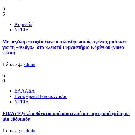
5
5
Κορινθία
ΥΓΕΙΑ
Με μεγάλη επιτυχία έγινε ο φιλανθρωπικός αγώνας μπάσκετ
για τη «Φλόγα» στο κλειστό Γυμναστήριο Κορίνθου (video-
φώτο)
1 έτος ago
admin
6
6
ΕΛΛΑΔΑ
Περιφέρεια Πελοποννήσου
ΥΓΕΙΑ
ΕΟΔΥ: Έξι νέοι θάνατοι από κορωνοϊό και τρεις από γρίπη σε
μία εβδομάδα
1 έτος ago
admin