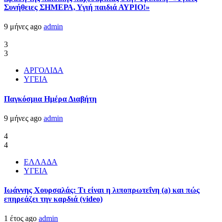
Συνήθειες ΣΗΜΕΡΑ, Υγιή παιδιά ΑΥΡΙΟ!»
9 μήνες ago
admin
3
3
ΑΡΓΟΛΙΔΑ
ΥΓΕΙΑ
Παγκόσμια Ημέρα Διαβήτη
9 μήνες ago
admin
4
4
ΕΛΛΑΔΑ
ΥΓΕΙΑ
Ιωάννης Χουρσαλάς: Τι είναι η λιποπρωτεΐνη (a) και πώς
επηρεάζει την καρδιά (video)
1 έτος ago
admin