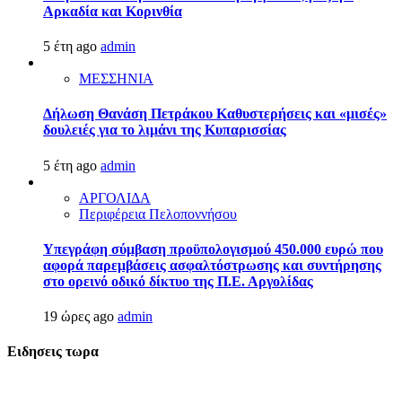
Αρκαδία και Κορινθία
5 έτη ago
admin
ΜΕΣΣΗΝΙΑ
Δήλωση Θανάση Πετράκου Καθυστερήσεις και «μισές»
δουλειές για το λιμάνι της Κυπαρισσίας
5 έτη ago
admin
ΑΡΓΟΛΙΔΑ
Περιφέρεια Πελοποννήσου
Υπεγράφη σύμβαση προϋπολογισμού 450.000 ευρώ που
αφορά παρεμβάσεις ασφαλτόστρωσης και συντήρησης
στο ορεινό οδικό δίκτυο της Π.Ε. Αργολίδας
19 ώρες ago
admin
Ειδησεις τωρα