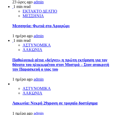
23 ώρες ago
admin
1 min read
ΕΚΤΑΚΤΟ ΔΕΛΤΙΟ
ΜΕΣΣΗΝΙΑ
Μεσσηνία: Φωτιά στο Αριοχώρι
1 ημέρα ago
admin
1 min read
ΑΣΤΥΝΟΜΙΚΑ
ΛΑΚΩΝΙΑ
Παθολογικά αίτια «δείχνει» η πρώτη εκτίμηση για τον
θάνατο του ηλικιωμένου στον Μυστρά – Στον ανακριτή
την Παρασκευή ο γιος του
1 ημέρα ago
admin
ΑΣΤΥΝΟΜΙΚΑ
ΛΑΚΩΝΙΑ
Λακωνία: Νεκρή 29χρονη σε τροχαίο δυστύχημα
1 ημέρα ago
admin