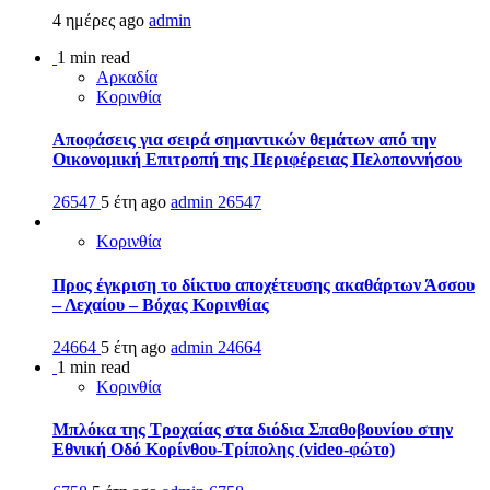
4 ημέρες ago
admin
1 min read
Αρκαδία
Κορινθία
Αποφάσεις για σειρά σημαντικών θεμάτων από την
Οικονομική Επιτροπή της Περιφέρειας Πελοποννήσου
26547
5 έτη ago
admin
26547
Κορινθία
Προς έγκριση το δίκτυο αποχέτευσης ακαθάρτων Άσσου
– Λεχαίου – Βόχας Κορινθίας
24664
5 έτη ago
admin
24664
1 min read
Κορινθία
Μπλόκα της Τροχαίας στα διόδια Σπαθοβουνίου στην
Εθνική Οδό Κορίνθου-Τρίπολης (video-φώτο)