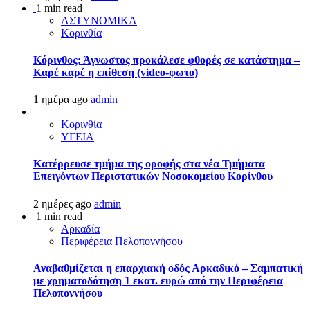
1 min read
ΑΣΤΥΝΟΜΙΚΑ
Κορινθία
Κόρινθος: Άγνωστος προκάλεσε φθορές σε κατάστημα –
Καρέ καρέ η επίθεση (video-φωτο)
1 ημέρα ago
admin
Κορινθία
ΥΓΕΙΑ
Kατέρρευσε τμήμα της οροφής στα νέα Τμήματα
Επειγόντων Περιστατικών Νοσοκομείου Κορίνθου
2 ημέρες ago
admin
1 min read
Αρκαδία
Περιφέρεια Πελοποννήσου
Αναβαθμίζεται η επαρχιακή οδός Αρκαδικό – Σαμπατική
με χρηματοδότηση 1 εκατ. ευρώ από την Περιφέρεια
Πελοποννήσου