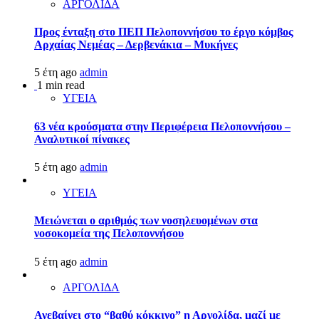
ΑΡΓΟΛΙΔΑ
Προς ένταξη στο ΠΕΠ Πελοποννήσου το έργο κόμβος
Αρχαίας Νεμέας – Δερβενάκια – Μυκήνες
5 έτη ago
admin
1 min read
ΥΓΕΙΑ
63 νέα κρούσματα στην Περιφέρεια Πελοποννήσου –
Αναλυτικοί πίνακες
5 έτη ago
admin
ΥΓΕΙΑ
Μειώνεται ο αριθμός των νοσηλευομένων στα
νοσοκομεία της Πελοποννήσου
5 έτη ago
admin
ΑΡΓΟΛΙΔΑ
Ανεβαίνει στο “βαθύ κόκκινο” η Αργολίδα, μαζί με