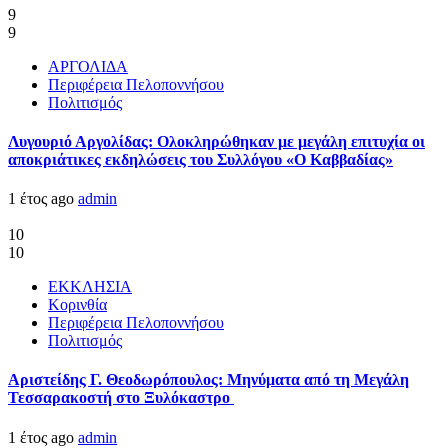
9
9
ΑΡΓΟΛΙΔΑ
Περιφέρεια Πελοποννήσου
Πολιτισμός
Λυγουριό Αργολίδας: Ολοκληρώθηκαν με μεγάλη επιτυχία οι
αποκριάτικες εκδηλώσεις του Συλλόγου «Ο Καββαδίας»
1 έτος ago
admin
10
10
ΕΚΚΛΗΣΙΑ
Κορινθία
Περιφέρεια Πελοποννήσου
Πολιτισμός
Αριστείδης Γ. Θεοδωρόπουλος: Μηνύματα από τη Μεγάλη
Τεσσαρακοστή στο Ξυλόκαστρο
1 έτος ago
admin