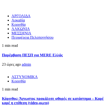
ΑΡΓΟΛΙΔΑ
Αρκαδία
Κορινθία
ΛΑΚΩΝΙΑ
ΜΕΣΣΗΝΙΑ
Περιφέρεια Πελοποννήσου
1 min read
Παρέμβαση ΠΕΣΠ για MERE Ελλάς
23 ώρες ago
admin
ΑΣΤΥΝΟΜΙΚΑ
Κορινθία
1 min read
Κόρινθος: Άγνωστος προκάλεσε φθορές σε κατάστημα – Καρέ
καρέ η επίθεση (video-φωτο)