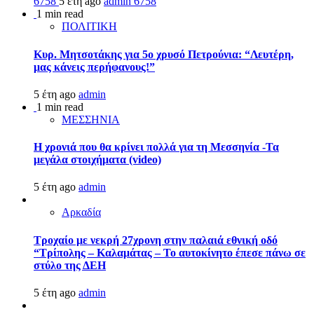
6758
5 έτη ago
admin
6758
1 min read
ΠΟΛΙΤΙΚΗ
Κυρ. Μητσοτάκης για 5ο χρυσό Πετρούνια: “Λευτέρη,
μας κάνεις περήφανους!”
5 έτη ago
admin
1 min read
ΜΕΣΣΗΝΙΑ
Η χρονιά που θα κρίνει πολλά για τη Μεσσηνία -Τα
μεγάλα στοιχήματα (video)
5 έτη ago
admin
Αρκαδία
Τροχαίο με νεκρή 27χρονη στην παλαιά εθνική οδό
“Τρίπολης – Καλαμάτας – Το αυτοκίνητο έπεσε πάνω σε
στύλο της ΔΕΗ
5 έτη ago
admin