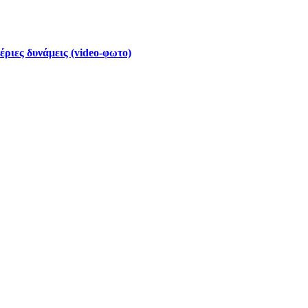
έριες δυνάμεις (video-φωτο)