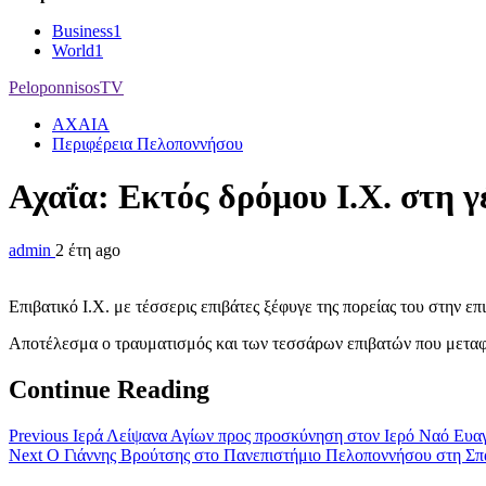
Business
1
World
1
PeloponnisosTV
ΑΧΑΙΑ
Περιφέρεια Πελοποννήσου
Αχαΐα: Εκτός δρόμου Ι.Χ. στη 
admin
2 έτη ago
Επιβατικό Ι.Χ. με τέσσερις επιβάτες ξέφυγε της πορείας του στην 
Αποτέλεσμα ο τραυματισμός και των τεσσάρων επιβατών που μετ
Continue Reading
Previous
Ιερά Λείψανα Αγίων προς προσκύνηση στον Ιερό Ναό Ευαγ
Next
Ο Γιάννης Βρούτσης στο Πανεπιστήμιο Πελοποννήσου στη Σπά