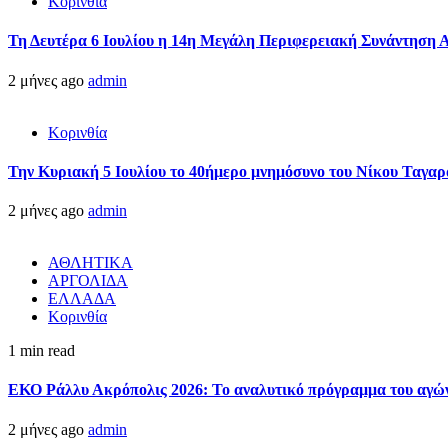
Κορινθία
Τη Δευτέρα 6 Ιουλίου η 14η Μεγάλη Περιφερειακή Συνάντηση 
2 μήνες ago
admin
Κορινθία
Την Κυριακή 5 Ιουλίου το 40ήμερο μνημόσυνο του Νίκου Ταγαρ
2 μήνες ago
admin
ΑΘΛΗΤΙΚΑ
ΑΡΓΟΛΙΔΑ
ΕΛΛΑΔΑ
Κορινθία
1 min read
ΕΚΟ Ράλλυ Ακρόπολις 2026: Το αναλυτικό πρόγραμμα του αγώ
2 μήνες ago
admin