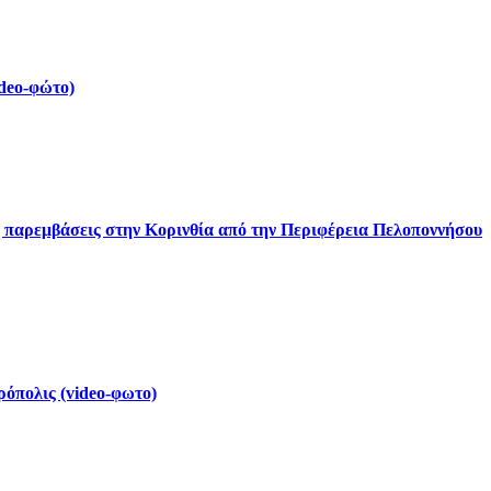
deo-φώτο)
ς παρεμβάσεις στην Κορινθία από την Περιφέρεια Πελοποννήσου
ρόπολις (video-φωτο)