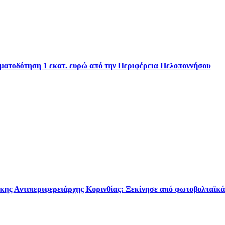
ηματοδότηση 1 εκατ. ευρώ από την Περιφέρεια Πελοποννήσου
κης Αντιπεριφερειάρχης Κορινθίας: Ξεκίνησε από φωτοβολταϊκά