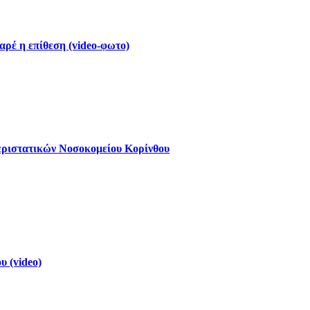
ρέ η επίθεση (video-φωτο)
εριστατικών Νοσοκομείου Κορίνθου
 (video)