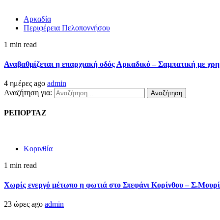
Αρκαδία
Περιφέρεια Πελοποννήσου
1 min read
Αναβαθμίζεται η επαρχιακή οδός Αρκαδικό – Σαμπατική με χρ
4 ημέρες ago
admin
Αναζήτηση για:
ΡΕΠΟΡΤΑΖ
Κορινθία
1 min read
Χωρίς ενεργό μέτωπο η φωτιά στο Στεφάνι Κορίνθου – Σ.Μουρί
23 ώρες ago
admin