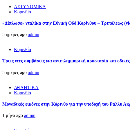
ΑΣΤΥΝΟΜΙΚΑ
Κορινθία
«Δίπλωσε» νταλίκα στην Εθνική Oδό Κορίνθου – Τριπόλεως (vi
5 ημέρες ago
admin
Κορινθία
Τρεις νέες συμβάσεις για αντιπλημμυρική προστασία και οδικέ
5 ημέρες ago
admin
ΑΘΛΗΤΙΚΑ
Κορινθία
Μοναδικές εικόνες στην Κόρινθο για την υποδοχή του Ράλλυ Ακ
1 μήνα ago
admin