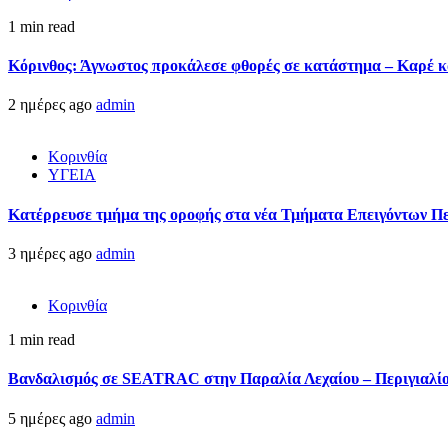
1 min read
Κόρινθος: Άγνωστος προκάλεσε φθορές σε κατάστημα – Καρέ κα
2 ημέρες ago
admin
Κορινθία
ΥΓΕΙΑ
Kατέρρευσε τμήμα της οροφής στα νέα Τμήματα Επειγόντων Π
3 ημέρες ago
admin
Κορινθία
1 min read
Βανδαλισμός σε SEATRAC στην Παραλία Λεχαίου – Περιγιαλίου
5 ημέρες ago
admin