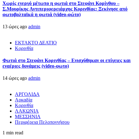
Χωρίς ενεργό μέτωπο η φωτιά στο Στεφάνι Κορίνθου –
Σ.Μουρίκης Αντιπεριφερειάρχης Κορινθίας: Ξεκίνησε από
φωτοβολταϊκά η φωτιά (video-φώτο)
13 ώρες ago
admin
ΕΚΤΑΚΤΟ ΔΕΛΤΙΟ
Κορινθία
Φωτιά στο Στεφάνι Κορινθίας – Ενισχύθηκαν οι επίγειες και
εναέριες δυνάμεις (video-φωτο)
14 ώρες ago
admin
ΑΡΓΟΛΙΔΑ
Αρκαδία
Κορινθία
ΛΑΚΩΝΙΑ
ΜΕΣΣΗΝΙΑ
Περιφέρεια Πελοποννήσου
1 min read