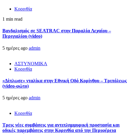
Κορινθία
1 min read
Βανδαλισμός σε SEATRAC στην Παραλία Λεχαίου –
Περιγιαλίου (video)
5 ημέρες ago
admin
ΑΣΤΥΝΟΜΙΚΑ
Κορινθία
«Δίπλωσε» νταλίκα στην Εθνική Oδό Κορίνθου – Τριπόλεως
(video-φώτο)
5 ημέρες ago
admin
Κορινθία
Τρεις νέες συμβάσεις για αντιπλημμυρική προστασία και
οδικές παρεμβάσεις στην Κορινθία από την Περιφέρεια