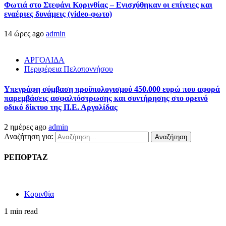
Φωτιά στο Στεφάνι Κορινθίας – Ενισχύθηκαν οι επίγειες και
εναέριες δυνάμεις (video-φωτο)
14 ώρες ago
admin
ΑΡΓΟΛΙΔΑ
Περιφέρεια Πελοποννήσου
Υπεγράφη σύμβαση προϋπολογισμού 450.000 ευρώ που αφορά
παρεμβάσεις ασφαλτόστρωσης και συντήρησης στο ορεινό
οδικό δίκτυο της Π.Ε. Αργολίδας
2 ημέρες ago
admin
Αναζήτηση για:
ΡΕΠΟΡΤΑΖ
Κορινθία
1 min read