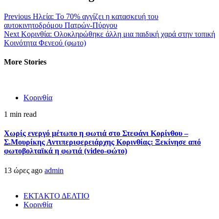
Previous
Ηλεία: Το 70% αγγίζει η κατασκευή του
αυτοκινητοδρόμου Πατρών-Πύργου
Next
Κορινθία: Ολοκληρώθηκε άλλη μια παιδική χαρά στην τοπική
Κοινότητα Φενεού (φωτο)
More Stories
Κορινθία
1 min read
Χωρίς ενεργό μέτωπο η φωτιά στο Στεφάνι Κορίνθου –
Σ.Μουρίκης Αντιπεριφερειάρχης Κορινθίας: Ξεκίνησε από
φωτοβολταϊκά η φωτιά (video-φώτο)
13 ώρες ago
admin
ΕΚΤΑΚΤΟ ΔΕΛΤΙΟ
Κορινθία