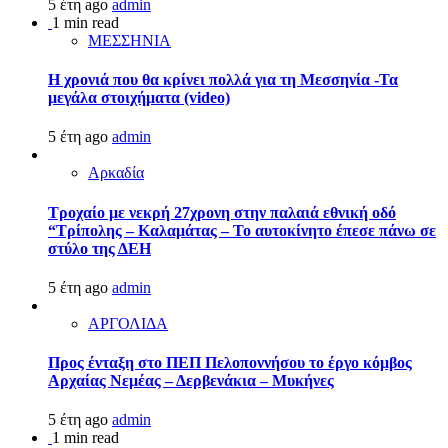
5 έτη ago
admin
1 min read
ΜΕΣΣΗΝΙΑ
Η χρονιά που θα κρίνει πολλά για τη Μεσσηνία -Τα
μεγάλα στοιχήματα (video)
5 έτη ago
admin
Αρκαδία
Τροχαίο με νεκρή 27χρονη στην παλαιά εθνική οδό
“Τρίπολης – Καλαμάτας – Το αυτοκίνητο έπεσε πάνω σε
στύλο της ΔΕΗ
5 έτη ago
admin
ΑΡΓΟΛΙΔΑ
Προς ένταξη στο ΠΕΠ Πελοποννήσου το έργο κόμβος
Αρχαίας Νεμέας – Δερβενάκια – Μυκήνες
5 έτη ago
admin
1 min read