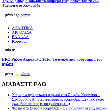
Την Κυριακή 5 Ιουλίου το 40ήμερο μνημόσυνο του Νίκου
Ταγαρά στο Χιλιομόδι
1 μήνα ago
admin
ΑΘΛΗΤΙΚΑ
ΑΡΓΟΛΙΔΑ
ΕΛΛΑΔΑ
Κορινθία
1 min read
ΕΚΟ Ράλλυ Ακρόπολις 2026: Το αναλυτικό πρόγραμμα του
αγώνα
1 μήνα ago
admin
ΔΙΑΒΑΣΤΕ ΕΔΩ
Χωρίς ενεργό μέτωπο η φωτιά στο Στεφάνι Κορίνθου –
Σ.Μουρίκης Αντιπεριφερειάρχης Κορινθίας: Ξεκίνησε από
φωτοβολταϊκά η φωτιά (video-φώτο)
Φωτιά στο Στεφάνι Κορινθίας – Ενισχύθηκαν οι επίγειες και