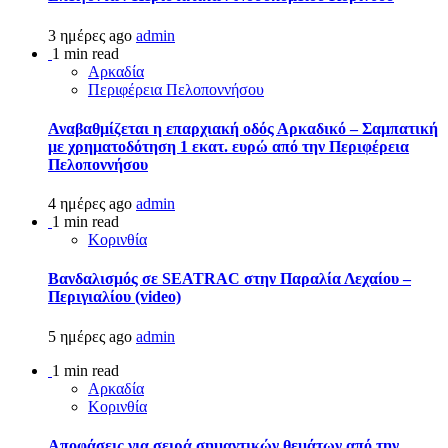
3 ημέρες ago
admin
1 min read
Αρκαδία
Περιφέρεια Πελοποννήσου
Αναβαθμίζεται η επαρχιακή οδός Αρκαδικό – Σαμπατική
με χρηματοδότηση 1 εκατ. ευρώ από την Περιφέρεια
Πελοποννήσου
4 ημέρες ago
admin
1 min read
Κορινθία
Βανδαλισμός σε SEATRAC στην Παραλία Λεχαίου –
Περιγιαλίου (video)
5 ημέρες ago
admin
1 min read
Αρκαδία
Κορινθία
Αποφάσεις για σειρά σημαντικών θεμάτων από την