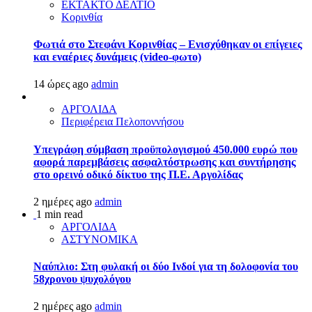
ΕΚΤΑΚΤΟ ΔΕΛΤΙΟ
Κορινθία
Φωτιά στο Στεφάνι Κορινθίας – Ενισχύθηκαν οι επίγειες
και εναέριες δυνάμεις (video-φωτο)
14 ώρες ago
admin
ΑΡΓΟΛΙΔΑ
Περιφέρεια Πελοποννήσου
Υπεγράφη σύμβαση προϋπολογισμού 450.000 ευρώ που
αφορά παρεμβάσεις ασφαλτόστρωσης και συντήρησης
στο ορεινό οδικό δίκτυο της Π.Ε. Αργολίδας
2 ημέρες ago
admin
1 min read
ΑΡΓΟΛΙΔΑ
ΑΣΤΥΝΟΜΙΚΑ
Ναύπλιο: Στη φυλακή οι δύο Ινδοί για τη δολοφονία του
58χρονου ψυχολόγου
2 ημέρες ago
admin