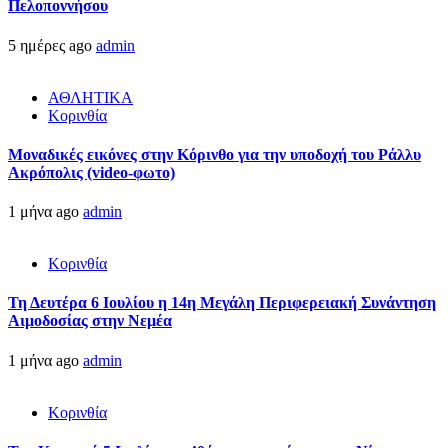
Πελοποννήσου
5 ημέρες ago
admin
ΑΘΛΗΤΙΚΑ
Κορινθία
Μοναδικές εικόνες στην Κόρινθο για την υποδοχή του Ράλλυ
Ακρόπολις (video-φωτο)
1 μήνα ago
admin
Κορινθία
Τη Δευτέρα 6 Ιουλίου η 14η Μεγάλη Περιφερειακή Συνάντηση
Αιμοδοσίας στην Νεμέα
1 μήνα ago
admin
Κορινθία