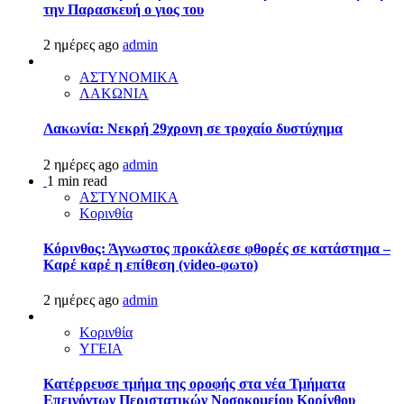
την Παρασκευή ο γιος του
2 ημέρες ago
admin
ΑΣΤΥΝΟΜΙΚΑ
ΛΑΚΩΝΙΑ
Λακωνία: Νεκρή 29χρονη σε τροχαίο δυστύχημα
2 ημέρες ago
admin
1 min read
ΑΣΤΥΝΟΜΙΚΑ
Κορινθία
Κόρινθος: Άγνωστος προκάλεσε φθορές σε κατάστημα –
Καρέ καρέ η επίθεση (video-φωτο)
2 ημέρες ago
admin
Κορινθία
ΥΓΕΙΑ
Kατέρρευσε τμήμα της οροφής στα νέα Τμήματα
Επειγόντων Περιστατικών Νοσοκομείου Κορίνθου