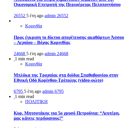
Οικονομική Επιτροπή της Περιφέρειας Πελοποννήσου
26552
5 έτη ago
admin
26552
Κορινθία
Προς έγκριση το δίκτυο αποχέτευσης ακαθάρτων Άσσου
– Λεχαίου – Βόχας Κορινθίας
24668
5 έτη ago
admin
24668
1 min read
Κορινθία
Μπλόκα της Τροχαίας στα διόδια Σπαθοβουνίου στην
Εθνική Οδό Κορίνθου-Τρίπολης (video-φώτο)
6795
5 έτη ago
admin
6795
1 min read
ΠΟΛΙΤΙΚΗ
Κυρ. Μητσοτάκης για 5ο χρυσό Πετρούνια: “Λευτέρη,
μας κάνεις περήφανους!”