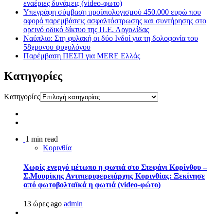
εναέριες δυνάμεις (video-φωτο)
Υπεγράφη σύμβαση προϋπολογισμού 450.000 ευρώ που
αφορά παρεμβάσεις ασφαλτόστρωσης και συντήρησης στο
ορεινό οδικό δίκτυο της Π.Ε. Αργολίδας
Ναύπλιο: Στη φυλακή οι δύο Ινδοί για τη δολοφονία του
58χρονου ψυχολόγου
Παρέμβαση ΠΕΣΠ για MERE Ελλάς
Kατηγορίες
Kατηγορίες
1 min read
Κορινθία
Χωρίς ενεργό μέτωπο η φωτιά στο Στεφάνι Κορίνθου –
Σ.Μουρίκης Αντιπεριφερειάρχης Κορινθίας: Ξεκίνησε
από φωτοβολταϊκά η φωτιά (video-φώτο)
13 ώρες ago
admin