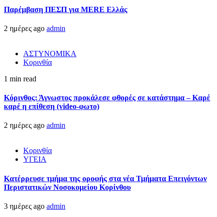
Παρέμβαση ΠΕΣΠ για MERE Ελλάς
2 ημέρες ago
admin
ΑΣΤΥΝΟΜΙΚΑ
Κορινθία
1 min read
Κόρινθος: Άγνωστος προκάλεσε φθορές σε κατάστημα – Καρέ
καρέ η επίθεση (video-φωτο)
2 ημέρες ago
admin
Κορινθία
ΥΓΕΙΑ
Kατέρρευσε τμήμα της οροφής στα νέα Τμήματα Επειγόντων
Περιστατικών Νοσοκομείου Κορίνθου
3 ημέρες ago
admin