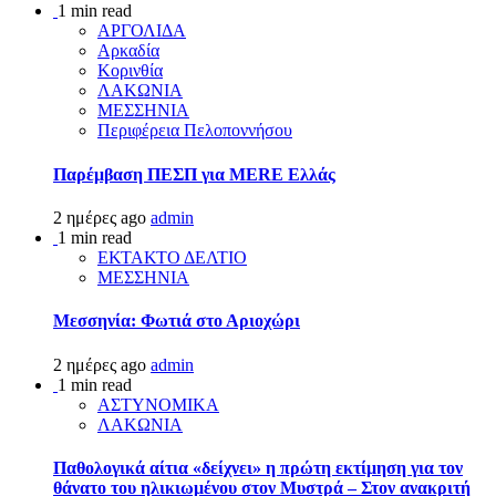
1 min read
ΑΡΓΟΛΙΔΑ
Αρκαδία
Κορινθία
ΛΑΚΩΝΙΑ
ΜΕΣΣΗΝΙΑ
Περιφέρεια Πελοποννήσου
Παρέμβαση ΠΕΣΠ για MERE Ελλάς
2 ημέρες ago
admin
1 min read
ΕΚΤΑΚΤΟ ΔΕΛΤΙΟ
ΜΕΣΣΗΝΙΑ
Μεσσηνία: Φωτιά στο Αριοχώρι
2 ημέρες ago
admin
1 min read
ΑΣΤΥΝΟΜΙΚΑ
ΛΑΚΩΝΙΑ
Παθολογικά αίτια «δείχνει» η πρώτη εκτίμηση για τον
θάνατο του ηλικιωμένου στον Μυστρά – Στον ανακριτή