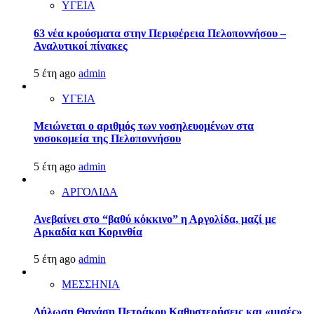
ΥΓΕΙΑ
63 νέα κρούσματα στην Περιφέρεια Πελοποννήσου –
Αναλυτικοί πίνακες
5 έτη ago
admin
ΥΓΕΙΑ
Μειώνεται ο αριθμός των νοσηλευομένων στα
νοσοκομεία της Πελοποννήσου
5 έτη ago
admin
ΑΡΓΟΛΙΔΑ
Ανεβαίνει στο “βαθύ κόκκινο” η Αργολίδα, μαζί με
Αρκαδία και Κορινθία
5 έτη ago
admin
ΜΕΣΣΗΝΙΑ
Δήλωση Θανάση Πετράκου Καθυστερήσεις και «μισές»