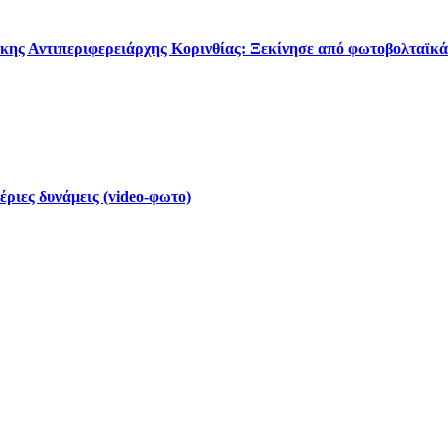
κης Αντιπεριφερειάρχης Κορινθίας: Ξεκίνησε από φωτοβολταϊκά
έριες δυνάμεις (video-φωτο)