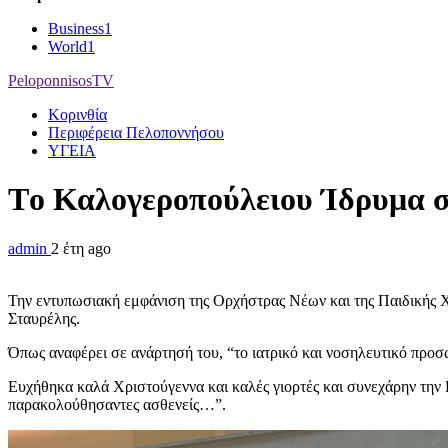
Business
1
World
1
PeloponnisosTV
Κορινθία
Περιφέρεια Πελοποννήσου
ΥΓΕΙΑ
Tο Καλογεροπούλειου Ίδρυμα 
admin
2 έτη ago
Την εντυπωσιακή εμφάνιση της Ορχήστρας Νέων και της Παιδικής
Σταυρέλης.
Όπως αναφέρει σε ανάρτησή του, “το ιατρικό και νοσηλευτικό προσω
Ευχήθηκα καλά Χριστούγεννα και καλές γιορτές και συνεχάρην την
παρακολούθησαντες ασθενείς…”.