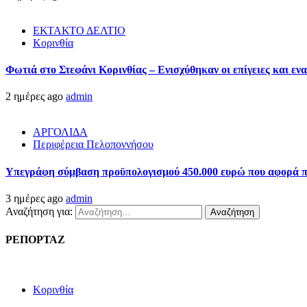
ΕΚΤΑΚΤΟ ΔΕΛΤΙΟ
Κορινθία
Φωτιά στο Στεφάνι Κορινθίας – Ενισχύθηκαν οι επίγειες και ενα
2 ημέρες ago
admin
ΑΡΓΟΛΙΔΑ
Περιφέρεια Πελοποννήσου
Υπεγράφη σύμβαση προϋπολογισμού 450.000 ευρώ που αφορά πα
3 ημέρες ago
admin
Αναζήτηση για:
ΡΕΠΟΡΤΑΖ
Κορινθία