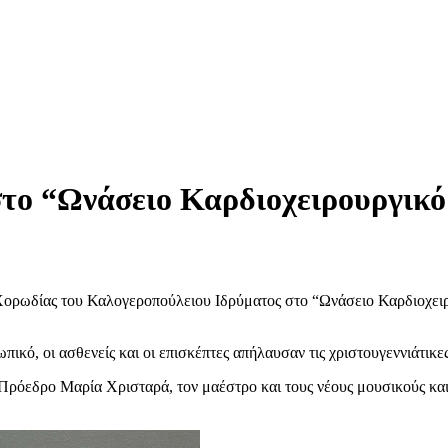
στο “Ωνάσειο Καρδιοχειρουργικ
 Χορωδίας του Καλογεροπούλειου Ιδρύματος στο “Ωνάσειο Καρδιοχε
πικό, οι ασθενείς και οι επισκέπτες απήλαυσαν τις χριστουγεννιάτικε
 Πρόεδρο Μαρία Χρισταρά, τον μαέστρο και τους νέους μουσικούς
κα