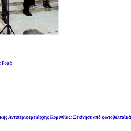
ς Ρομά
κης Αντιπεριφερειάρχης Κορινθίας: Ξεκίνησε από φωτοβολταϊκά