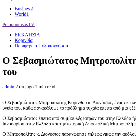
Business
1
World
1
PeloponnisosTV
ΕΚΚΛΗΣΙΑ
Κορινθία
Περιφέρεια Πελοποννήσου
Ο Σεβασμιώτατος Μητροπολίτης 
του
admin
2 έτη ago
1 min read
Ο Σεβασμιώτατος Μητροπολίτης Κορίνθου κ. Διονύσιος, ένας εκ των
υγεία του, καθώς ανακάλυψε το πρόβλημα τυχαία έπειτα από μία εξέ
Ο Σεβασμιώτατος έπειτα από συμβουλές ιατρών του στην Ελλάδα ήλ
Ιανουαρίου στην Ελλάδα και την ιστορική Αποστολική Μητρόπολή το
Ο Μητροπολίτης κ. Διονύσιος παραχώρησε τηλεφωνικώς την ακόλου