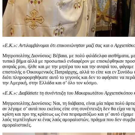
«Ε.Κ.»: Αντιλαμβάνομαι ότι επικοινώνησαν μαζί σας και ο Αρχιεπίσ
Μητροπολίτης Διονύσιος: Βέβαια, με πολύ φιλάδελφα αισθήματα, με 
τυπικό βήμα αλλά με προσωπικό ενδιαφέρον με επισκέφθηκαν προσω
ανιψιάς μου, ήλθε και με την μητέρα του και την ανιψιά του, φάγαμ
επιστολής ο Οικουμενικός Πατριάρχης, αλλά το είπε και εν Συνόδω κ
διότι πληροφορηθήκατε αυτό το γεγονός και δεν το αφήσατε να περά
την Αμερική, στην Ελλάδα και σ’ όλο τον κόσμο.
«Ε.Κ.»: Διαβάσατε τη συνέντευξη του Μακαριωτάτου Αρχιεπισκόπου 
Μητροπολίτης Διονύσιος: Ναι, τη διάβασα, είναι μία πάρα πολύ άρ
αν λέγαμε σ’ αυτά που εκείνος είπε στη συνέντευξη δεν θα είχα να
κρίση και προ της κρίσεως ως ένα πειραματόζωο και γι’ αυτό είχαμ
λαός τεμπέληδων κι ένας λαός αμοραλιστών, πράγμα που δεν συμβαίνε
αμοραλιστικές.