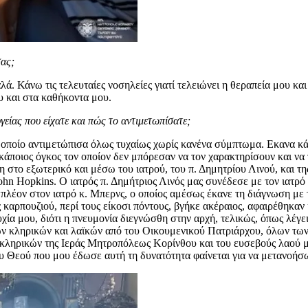
σας;
ά. Κάνω τις τελευταίες νοσηλείες γιατί τελειώνει η θεραπεία μου και
υ και στα καθήκοντα μου.
γείας που είχατε και πώς το αντιμετωπίσατε;
 οποίο αντιμετώπισα όλως τυχαίως χωρίς κανένα σύμπτωμα. Εκανα κάπο
άποιος όγκος τον οποίον δεν μπόρεσαν να τον χαρακτηρίσουν και να 
το εξωτερικό και μέσω του ιατρού, του π. Δημητρίου Λινού, και της 
n Hopkins. Ο ιατρός π. Δημήτριος Λινός μας συνέδεσε με τον ιατρό
 πλέον στον ιατρό κ. Μπερνς, ο οποίος αμέσως έκανε τη διάγνωση με 
καρπουζιού, περί τους είκοσι πόντους, βγήκε ακέραιος, αφαιρέθηκαν 
ία μου, διότι η πνευμονία διεγνώσθη στην αρχή, τελικώς, όπως λέγει
ών κληρικών και λαϊκών από του Οικουμενικού Πατριάρχου, όλων τ
 κληρικών της Ιεράς Μητροπόλεως Κορίνθου και του ευσεβούς λαού μα
ου Θεού που μου έδωσε αυτή τη δυνατότητα φαίνεται για να μετανοήσ