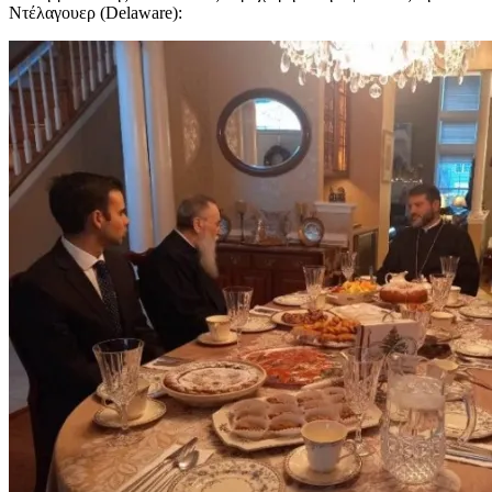
Ντέλαγουερ (Delaware):