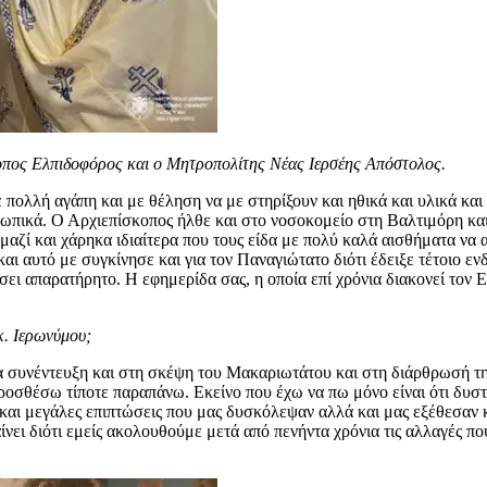
κοπος Ελπιδοφόρος και ο Μητροπολίτης Νέας Ιερσέης Απόστολος.
πολλή αγάπη και με θέληση να με στηρίξουν και ηθικά και υλικά και
πικά. Ο Αρχιεπίσκοπος ήλθε και στο νοσοκομείο στη Βαλτιμόρη και 
ε μαζί και χάρηκα ιδιαίτερα που τους είδα με πολύ καλά αισθήματα να
αι αυτό με συγκίνησε και για τον Παναγιώτατο διότι έδειξε τέτοιο ε
σει απαρατήρητο. Η εφημερίδα σας, η οποία επί χρόνια διακονεί τον Ε
κ. Ιερωνύμου;
τια συνέντευξη και στη σκέψη του Μακαριωτάτου και στη διάρθρωσή τ
 προσθέσω τίποτε παραπάνω. Εκείνο που έχω να πω μόνο είναι ότι δυσ
ε και μεγάλες επιπτώσεις που μας δυσκόλεψαν αλλά και μας εξέθεσαν κ
ι διότι εμείς ακολουθούμε μετά από πενήντα χρόνια τις αλλαγές που 