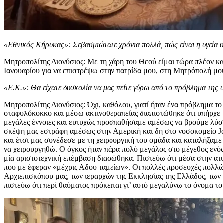
«Εθνικός Κήρυκας»: Σεβασμιώτατε χρόνια πολλά, πώς είναι η υγεία 
Μητροπολίτης Διονύσιος: Με τη χάρη του Θεού είμαι τώρα πλέον καλ
Ιανουαρίου για να επιστρέψω στην πατρίδα μου, στη Μητρόπολή μο
«Ε.Κ.»: Θα είχατε δυσκολία να μας πείτε γύρω από το πρόβλημα της υ
Μητροπολίτης Διονύσιος: Όχι, καθόλου, γιατί ήταν ένα πρόβλημα το
σταφυλόκοκκο και μέσω ακτινοθεραπείας διαπιστώθηκε ότι υπήρχε κ
μεγάλες έννοιες και ευτυχώς προσπαθήσαμε αμέσως να βρούμε λύση σ
σκέψη μας εστράφη αμέσως στην Αμερική και δη στο νοσοκομείο Joh
και έτσι μας συνέδεσε με τη χειρουργική του ομάδα και καταλήξαμε
να χειρουργηθώ. Ο όγκος ήταν πάρα πολύ μεγάλος στο μέγεθος ενός 
μία αριστοτεχνική επέμβαση διασώθηκα. Πιστεύω ότι μέσα στην ατυχ
που με έφεραν «μέχρις Αδου ταμείων». Οι πολλές προσευχές πολλ
Αρχιεπισκόπου μας, των ιεραρχών της Εκκλησίας της Ελλάδος, των
πιστεύω ότι περί θαύματος πρόκειται γι’ αυτό μεγαλύνω το όνομα τ