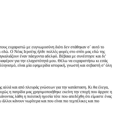
 τους ευχαριστώ με ευγνωμοσύνη διότι δεν στάθηκαν σ΄ αυτό το
εδώ. Ο Νέας Ιερσέης ήλθε πολλές φορές στο σπίτι μας εδώ της
 αγκαλιάζουν έναν πάσχοντα αδελφό. Βέβαια με συνέστησε και δι’
νδιαφέρον για την ελαχιστότητά μου. Θέλω να ευχαριστήσω κι εσάς
λληνισμό, είναι μία εφημερίδα ιστορική, γνωστή και σεβαστή σ’ όλη
ης αλλά και από πλευράς γνώσεων για την κατάσταση. Κι θα έλεγα,
τυχώς η πατρίδα μας χρησιμοποιήθηκε εκείνη την εποχή που άρχισε η
άνοντας λάθη η πολιτική ηγεσία τότε που απεδέχθη ότι είμαστε ένας
άλλοι κάνουν νωρίτερα και που είναι πιο τεμπέλικες και πιο