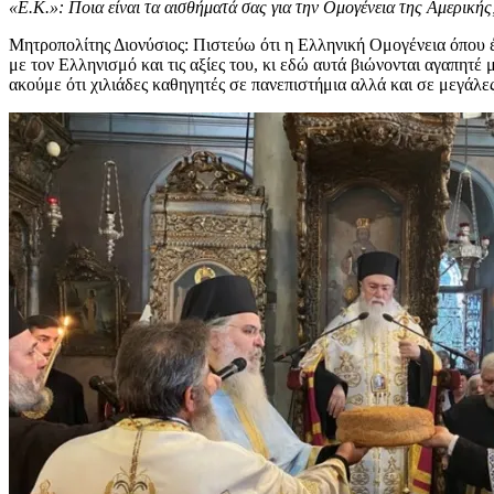
«Ε.Κ.»: Ποια είναι τα αισθήματά σας για την Ομογένεια της Αμερικής;
Μητροπολίτης Διονύσιος: Πιστεύω ότι η Ελληνική Ομογένεια όπου έ
με τον Ελληνισμό και τις αξίες του, κι εδώ αυτά βιώνονται αγαπη
ακούμε ότι χιλιάδες καθηγητές σε πανεπιστήμια αλλά και σε μεγάλε