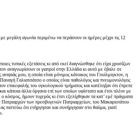
 με μεγάλη αγωνία περιμένω να περάσουν οι ημέρες μέχρι τις 12
ιες τυπικές εξετάσεις κι από εκεί διαγνώσθηκε ότι είχα χρυσίζων
τον αναγνωρίσουν οι γιατροί στην Ελλάδα κι αυτό με έβαλε σε
ανιψιάς μου, η οποία είναι μόνιμος κάτοικος του Γουίλμιγκτον, η
 Παναγή Γαλιατσάτσο ο οποίος είναι παθολόγος και πνευμονολόγος
τον επικεφαλής του ογκολογικού τμήματος και κατέληξαν ότι έπρεπε
και κάποια άλλα όργανα επί των οποίων υφίστατο και έτσι πλέον με
 ο κόσμος, ήμουν τυχερός κι έτσι εξελίχθηκαν τα κατ’ εμέ πράγματα
ων Πατριαρχών των πρεσβυγενών Πατριαρχείων, του Μακαριοτάτου
ς πιστεύω ότι ενήργησαν και συνήργησαν στο θαύμα, γιατί
ω.