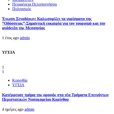
Περιφέρεια Πελοποννήσου
Πολιτισμός
Ένωση Ξενοδόχων: Καλωσορίζει τα γυρίσματα της
“Οδύσσειας”-Σημαντική ευκαιρία για τον τουρισμό και την
ανάδειξη της Μεσσηνίας
1 έτος ago
admin
ΥΓΕΙΑ
1
1
Κορινθία
ΥΓΕΙΑ
Kατέρρευσε τμήμα της οροφής στα νέα Τμήματα Επειγόντων
Περιστατικών Νοσοκομείου Κορίνθου
4 ημέρες ago
admin