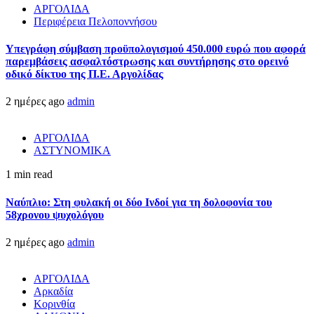
ΑΡΓΟΛΙΔΑ
Περιφέρεια Πελοποννήσου
Υπεγράφη σύμβαση προϋπολογισμού 450.000 ευρώ που αφορά
παρεμβάσεις ασφαλτόστρωσης και συντήρησης στο ορεινό
οδικό δίκτυο της Π.Ε. Αργολίδας
2 ημέρες ago
admin
ΑΡΓΟΛΙΔΑ
ΑΣΤΥΝΟΜΙΚΑ
1 min read
Ναύπλιο: Στη φυλακή οι δύο Ινδοί για τη δολοφονία του
58χρονου ψυχολόγου
2 ημέρες ago
admin
ΑΡΓΟΛΙΔΑ
Αρκαδία
Κορινθία