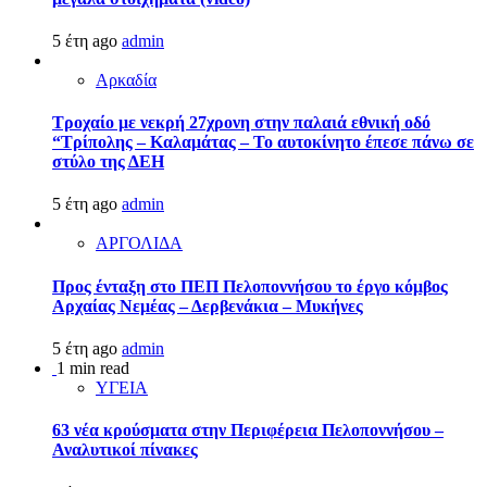
5 έτη ago
admin
Αρκαδία
Τροχαίο με νεκρή 27χρονη στην παλαιά εθνική οδό
“Τρίπολης – Καλαμάτας – Το αυτοκίνητο έπεσε πάνω σε
στύλο της ΔΕΗ
5 έτη ago
admin
ΑΡΓΟΛΙΔΑ
Προς ένταξη στο ΠΕΠ Πελοποννήσου το έργο κόμβος
Αρχαίας Νεμέας – Δερβενάκια – Μυκήνες
5 έτη ago
admin
1 min read
ΥΓΕΙΑ
63 νέα κρούσματα στην Περιφέρεια Πελοποννήσου –
Αναλυτικοί πίνακες