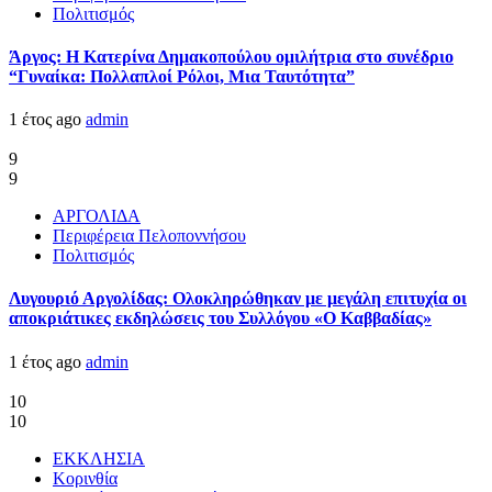
Πολιτισμός
Άργος: Η Κατερίνα Δημακοπούλου ομιλήτρια στο συνέδριο
“Γυναίκα: Πολλαπλοί Ρόλοι, Μια Ταυτότητα”
1 έτος ago
admin
9
9
ΑΡΓΟΛΙΔΑ
Περιφέρεια Πελοποννήσου
Πολιτισμός
Λυγουριό Αργολίδας: Ολοκληρώθηκαν με μεγάλη επιτυχία οι
αποκριάτικες εκδηλώσεις του Συλλόγου «Ο Καββαδίας»
1 έτος ago
admin
10
10
ΕΚΚΛΗΣΙΑ
Κορινθία