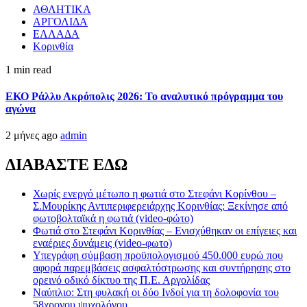
ΑΘΛΗΤΙΚΑ
ΑΡΓΟΛΙΔΑ
ΕΛΛΑΔΑ
Κορινθία
1 min read
ΕΚΟ Ράλλυ Ακρόπολις 2026: Το αναλυτικό πρόγραμμα του
αγώνα
2 μήνες ago
admin
ΔΙΑΒΑΣΤΕ ΕΔΩ
Χωρίς ενεργό μέτωπο η φωτιά στο Στεφάνι Κορίνθου –
Σ.Μουρίκης Αντιπεριφερειάρχης Κορινθίας: Ξεκίνησε από
φωτοβολταϊκά η φωτιά (video-φώτο)
Φωτιά στο Στεφάνι Κορινθίας – Ενισχύθηκαν οι επίγειες και
εναέριες δυνάμεις (video-φωτο)
Υπεγράφη σύμβαση προϋπολογισμού 450.000 ευρώ που
αφορά παρεμβάσεις ασφαλτόστρωσης και συντήρησης στο
ορεινό οδικό δίκτυο της Π.Ε. Αργολίδας
Ναύπλιο: Στη φυλακή οι δύο Ινδοί για τη δολοφονία του
58χρονου ψυχολόγου