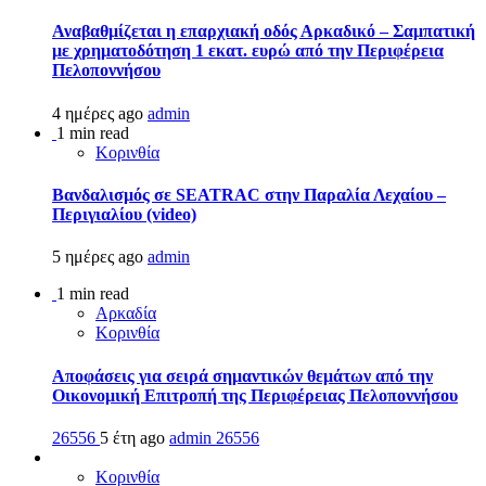
Αναβαθμίζεται η επαρχιακή οδός Αρκαδικό – Σαμπατική
με χρηματοδότηση 1 εκατ. ευρώ από την Περιφέρεια
Πελοποννήσου
4 ημέρες ago
admin
1 min read
Κορινθία
Βανδαλισμός σε SEATRAC στην Παραλία Λεχαίου –
Περιγιαλίου (video)
5 ημέρες ago
admin
1 min read
Αρκαδία
Κορινθία
Αποφάσεις για σειρά σημαντικών θεμάτων από την
Οικονομική Επιτροπή της Περιφέρειας Πελοποννήσου
26556
5 έτη ago
admin
26556
Κορινθία