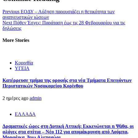
Previous
ΕΟΔΥ – Αύξηση παρουσιάζει η θετικότητα των
αναπνευστικών ιώσεων
Next
Πόθεν Έσχες: Παράταση έως τις 28 Φεβρουαρίου για τις
δηλώσεις
More Stories
Κορινθία
ΥΓΕΙΑ
Kατέρρευσε τμήμα της οροφής στα νέα Τμήματα Επειγόντων
Περιστατικών Νοσοκομείου Κορίνθου
2 ημέρες ago
admin
ΕΛΛΑΔΑ
Δραματικές ώρες στη Δυτική Αττική: Εκκενώνεται η Ψάθα, οι
φλόγες στα σπίτια – Νέο 112 για απομάκρυνση από Λούμπα,
Μορφέικα, Άνω Αλεποχώρι