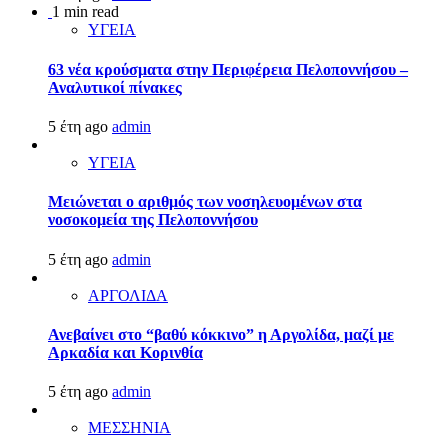
1 min read
ΥΓΕΙΑ
63 νέα κρούσματα στην Περιφέρεια Πελοποννήσου –
Αναλυτικοί πίνακες
5 έτη ago
admin
ΥΓΕΙΑ
Μειώνεται ο αριθμός των νοσηλευομένων στα
νοσοκομεία της Πελοποννήσου
5 έτη ago
admin
ΑΡΓΟΛΙΔΑ
Ανεβαίνει στο “βαθύ κόκκινο” η Αργολίδα, μαζί με
Αρκαδία και Κορινθία
5 έτη ago
admin
ΜΕΣΣΗΝΙΑ