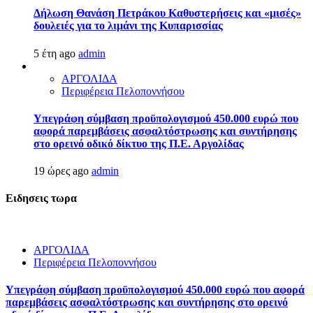
Δήλωση Θανάση Πετράκου Καθυστερήσεις και «μισές»
δουλειές για το λιμάνι της Κυπαρισσίας
5 έτη ago
admin
ΑΡΓΟΛΙΔΑ
Περιφέρεια Πελοποννήσου
Υπεγράφη σύμβαση προϋπολογισμού 450.000 ευρώ που
αφορά παρεμβάσεις ασφαλτόστρωσης και συντήρησης
στο ορεινό οδικό δίκτυο της Π.Ε. Αργολίδας
19 ώρες ago
admin
Ειδησεις τωρα
ΑΡΓΟΛΙΔΑ
Περιφέρεια Πελοποννήσου
Υπεγράφη σύμβαση προϋπολογισμού 450.000 ευρώ που αφορά
παρεμβάσεις ασφαλτόστρωσης και συντήρησης στο ορεινό