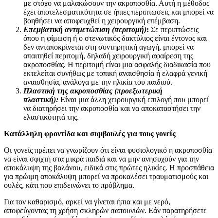
με στόχο να μαλακώσουν την ακροποσθία. Αυτή η μέθοδος
έχει αποτελεσματικότητα σε ήπιες περιπτώσεις και μπορεί να
βοηθήσει να αποφευχθεί η χειρουργική επέμβαση.
Επεμβατική αντιμετώπιση (περιτομή)
:
Σε περιπτώσεις
όπου η φίμωση ή ο στενωτικός δακτύλιος είναι έντονος και
δεν ανταποκρίνεται στη συντηρητική αγωγή, μπορεί να
απαιτηθεί περιτομή, δηλαδή χειρουργική αφαίρεση της
ακροποσθίας. Η περιτομή είναι μια ασφαλής διαδικασία που
εκτελείται συνήθως με τοπική αναισθησία ή ελαφρά γενική
αναισθησία, ανάλογα με την ηλικία του παιδιού.
Πλαστική της ακροποσθίας (προεξωτερική
πλαστική):
Είναι μια άλλη χειρουργική επιλογή που μπορεί
να διατηρήσει την ακροποσθία και να αποκαταστήσει την
ελαστικότητά της.
Κατάλληλη φροντίδα και συμβουλές για τους γονείς
Οι γονείς πρέπει να γνωρίζουν ότι είναι φυσιολογικό η ακροποσθία
να είναι σφιχτή στα μικρά παιδιά και να μην ανησυχούν για την
αποκάλυψη της βαλάνου, ειδικά στις πρώτες ηλικίες. Η προσπάθεια
για πρώιμη αποκάλυψη μπορεί να προκαλέσει τραυματισμούς και
ουλές, κάτι που επιδεινώνει το πρόβλημα.
Για τον καθαρισμό, αρκεί να γίνεται ήπια και με νερό,
αποφεύγοντας τη χρήση σκληρών σαπουνιών. Εάν παρατηρήσετε