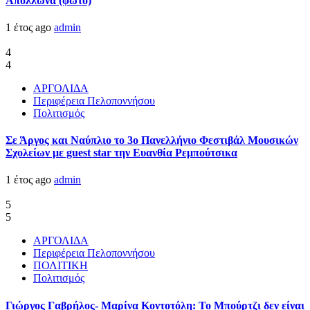
Απόλλωνα (φωτο)
1 έτος ago
admin
4
4
ΑΡΓΟΛΙΔΑ
Περιφέρεια Πελοποννήσου
Πολιτισμός
Σε Άργος και Ναύπλιο το 3ο Πανελλήνιο Φεστιβάλ Μουσικών
Σχολείων με guest star την Ευανθία Ρεμπούτσικα
1 έτος ago
admin
5
5
ΑΡΓΟΛΙΔΑ
Περιφέρεια Πελοποννήσου
ΠΟΛΙΤΙΚΗ
Πολιτισμός
Γιώργος Γαβρήλος- Μαρίνα Κοντοτόλη: Το Μπούρτζι δεν είναι