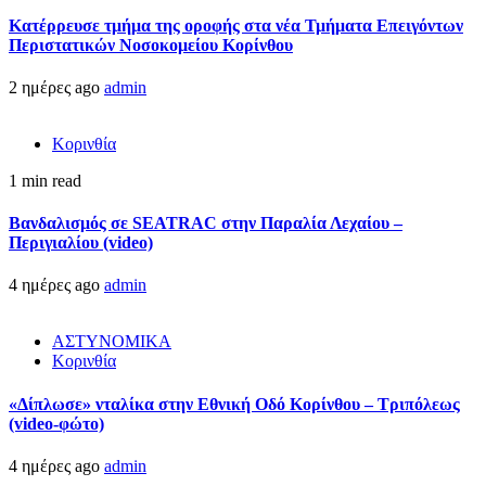
Kατέρρευσε τμήμα της οροφής στα νέα Τμήματα Επειγόντων
Περιστατικών Νοσοκομείου Κορίνθου
2 ημέρες ago
admin
Κορινθία
1 min read
Βανδαλισμός σε SEATRAC στην Παραλία Λεχαίου –
Περιγιαλίου (video)
4 ημέρες ago
admin
ΑΣΤΥΝΟΜΙΚΑ
Κορινθία
«Δίπλωσε» νταλίκα στην Εθνική Oδό Κορίνθου – Τριπόλεως
(video-φώτο)
4 ημέρες ago
admin