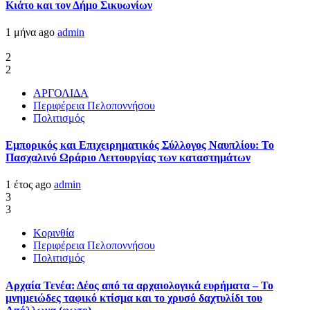
Κιάτο και τον Δήμο Σικυωνίων
1 μήνα ago
admin
2
2
ΑΡΓΟΛΙΔΑ
Περιφέρεια Πελοποννήσου
Πολιτισμός
Εμπορικός και Επιχειρηματικός Σύλλογος Ναυπλίου: Το
Πασχαλινό Ωράριο Λειτουργίας των καταστημάτων
1 έτος ago
admin
3
3
Κορινθία
Περιφέρεια Πελοποννήσου
Πολιτισμός
Αρχαία Τενέα: Δέος από τα αρχαιολογικά ευρήματα – Το
μνημειώδες ταφικό κτίσμα και το χρυσό δαχτυλίδι του