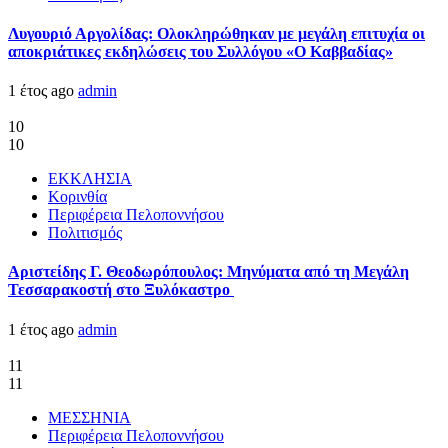
Λυγουριό Αργολίδας: Ολοκληρώθηκαν με μεγάλη επιτυχία οι
αποκριάτικες εκδηλώσεις του Συλλόγου «Ο Καββαδίας»
1 έτος ago
admin
10
10
ΕΚΚΛΗΣΙΑ
Κορινθία
Περιφέρεια Πελοποννήσου
Πολιτισμός
Αριστείδης Γ. Θεοδωρόπουλος: Μηνύματα από τη Μεγάλη
Τεσσαρακοστή στο Ξυλόκαστρο
1 έτος ago
admin
11
11
ΜΕΣΣΗΝΙΑ
Περιφέρεια Πελοποννήσου