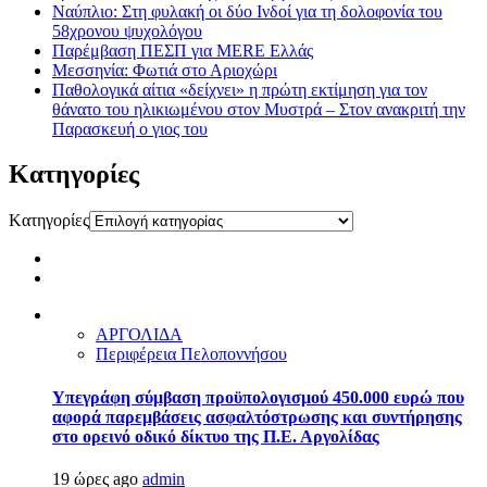
Ναύπλιο: Στη φυλακή οι δύο Ινδοί για τη δολοφονία του
58χρονου ψυχολόγου
Παρέμβαση ΠΕΣΠ για MERE Ελλάς
Μεσσηνία: Φωτιά στο Αριοχώρι
Παθολογικά αίτια «δείχνει» η πρώτη εκτίμηση για τον
θάνατο του ηλικιωμένου στον Μυστρά – Στον ανακριτή την
Παρασκευή ο γιος του
Kατηγορίες
Kατηγορίες
ΑΡΓΟΛΙΔΑ
Περιφέρεια Πελοποννήσου
Υπεγράφη σύμβαση προϋπολογισμού 450.000 ευρώ που
αφορά παρεμβάσεις ασφαλτόστρωσης και συντήρησης
στο ορεινό οδικό δίκτυο της Π.Ε. Αργολίδας
19 ώρες ago
admin