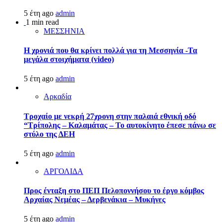
5 έτη ago
admin
1 min read
ΜΕΣΣΗΝΙΑ
Η χρονιά που θα κρίνει πολλά για τη Μεσσηνία -Τα
μεγάλα στοιχήματα (video)
5 έτη ago
admin
Αρκαδία
Τροχαίο με νεκρή 27χρονη στην παλαιά εθνική οδό
“Τρίπολης – Καλαμάτας – Το αυτοκίνητο έπεσε πάνω σε
στύλο της ΔΕΗ
5 έτη ago
admin
ΑΡΓΟΛΙΔΑ
Προς ένταξη στο ΠΕΠ Πελοποννήσου το έργο κόμβος
Αρχαίας Νεμέας – Δερβενάκια – Μυκήνες
5 έτη ago
admin