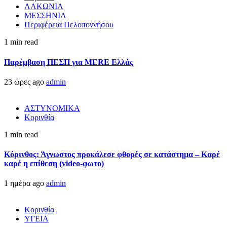
ΛΑΚΩΝΙΑ
ΜΕΣΣΗΝΙΑ
Περιφέρεια Πελοποννήσου
1 min read
Παρέμβαση ΠΕΣΠ για MERE Ελλάς
23 ώρες ago
admin
ΑΣΤΥΝΟΜΙΚΑ
Κορινθία
1 min read
Κόρινθος: Άγνωστος προκάλεσε φθορές σε κατάστημα – Καρέ
καρέ η επίθεση (video-φωτο)
1 ημέρα ago
admin
Κορινθία
ΥΓΕΙΑ