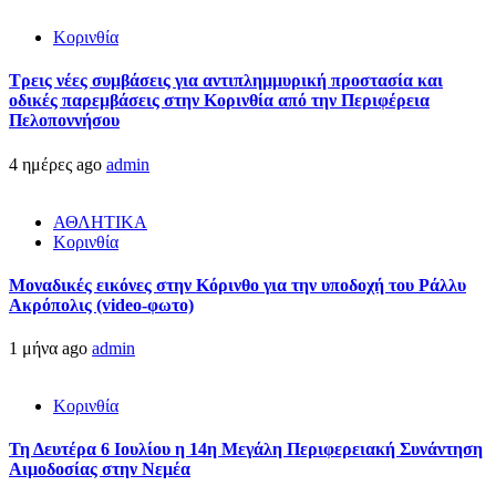
Κορινθία
Τρεις νέες συμβάσεις για αντιπλημμυρική προστασία και
οδικές παρεμβάσεις στην Κορινθία από την Περιφέρεια
Πελοποννήσου
4 ημέρες ago
admin
ΑΘΛΗΤΙΚΑ
Κορινθία
Μοναδικές εικόνες στην Κόρινθο για την υποδοχή του Ράλλυ
Ακρόπολις (video-φωτο)
1 μήνα ago
admin
Κορινθία
Τη Δευτέρα 6 Ιουλίου η 14η Μεγάλη Περιφερειακή Συνάντηση
Αιμοδοσίας στην Νεμέα