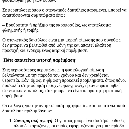
φυσιολογική ροή των ούρων.
Σε περιπτώσεις όπου ο στενωτικός δακτύλιος παραμένει, μπορεί να
αναπτύσσονται συμπτώματα όπως:
– Ερυθρότητα ή πρήξιμο της ακροποσθίας, ως αποτέλεσμα
φλεγμονής ή τριβής.
Ο στενωτικός δακτύλιος είναι μια μορφή φίμωσης που συνήθως
δεν μπορεί να βελτιωθεί από μόνη της και απαιτεί ιδιαίτερη
προσοχή και ενδεχομένως ιατρική παρέμβαση.
Πότε απαιτείται ιατρική παρέμβαση;
Στις περισσότερες περιπτώσεις, η φυσιολογική φίμωση
βελτιώνεται με την πάροδο του χρόνου και δεν χρειάζεται
θεραπεία. Εάν, όμως, η φίμωση προκαλεί προβλήματα, όπως πόνο,
δυσκολία στην ούρηση ή συχνές φλεγμονές, ή εάν παρατηρηθεί
στενωτικός δακτύλιος, τότε μπορεί να είναι απαραίτητη η ιατρική
παρέμβαση.
Οι επιλογές για την αντιμετώπιση της φίμωσης και του στενωτικού
δακτυλίου περιλαμβάνουν:
Συντηρητική αγωγή
: Ο γιατρός μπορεί να συστήσει ειδικές
αλοιφές κορτιζόνης, οι οποίες εφαρμόζονται για μια περίοδο