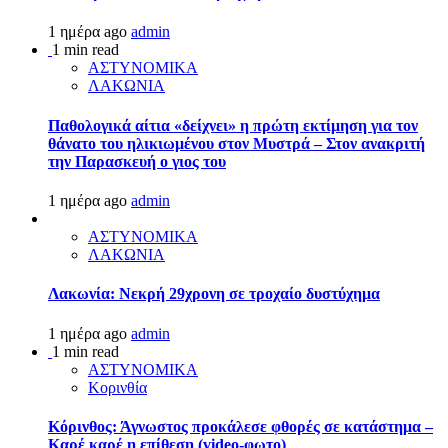
1 ημέρα ago
admin
1 min read
ΑΣΤΥΝΟΜΙΚΑ
ΛΑΚΩΝΙΑ
Παθολογικά αίτια «δείχνει» η πρώτη εκτίμηση για τον
θάνατο του ηλικιωμένου στον Μυστρά – Στον ανακριτή
την Παρασκευή ο γιος του
1 ημέρα ago
admin
ΑΣΤΥΝΟΜΙΚΑ
ΛΑΚΩΝΙΑ
Λακωνία: Νεκρή 29χρονη σε τροχαίο δυστύχημα
1 ημέρα ago
admin
1 min read
ΑΣΤΥΝΟΜΙΚΑ
Κορινθία
Κόρινθος: Άγνωστος προκάλεσε φθορές σε κατάστημα –
Καρέ καρέ η επίθεση (video-φωτο)