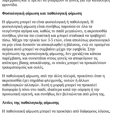
παρέμβαση και τι πρέπει να γνωρίζουν οι γονείς για την κατάλληλη
φροντίδα.
Φυσιολογική φίμωση και παθολογική φίμωση
Η φίμωση μπορεί να είναι φυσιολογική ή παθολογική. Η
φυσιολογική φίμωση είναι συνήθως παρούσα σε όλα τα
νεογέννητα αγόρια και, καθώς το παιδί μεγαλώνει, η ακροποσθία
συνήθως γίνεται πιο ελαστική και μπορεί σταδιακά να τραβηχτεί
πίσω. Μέχρι την ηλικία των 3-5 ετών, είναι απολύτως φυσιολογικό
να μην είναι δυνατόν να αποκαλυφθεί η βάλανος, ενώ σε ορισμένα
αγόρια αυτό μπορεί να συμβαίνει μέχρι την εφηβεία. Στην
περίπτωση της φυσιολογικής φίμωσης, δεν χρειάζεται κάποια
παρέμβαση, και συνιστάται στους γονείς να αποφεύγουν τις
απόπειρες βίαιης αποκάλυψης, οι οποίες μπορεί να προκαλέσουν
τραυματισμούς και ουλές.
Η παθολογική φίμωση, από την άλλη πλευρά, προκύπτει όταν η
ακροποσθία έχει σημάδια φλεγμονής, ουλών ή άλλων
παθολογικών αλλαγών. Αυτή η μορφή μπορεί να προκαλεί
δυσφορία ή πόνο στο παιδί, ιδιαίτερα κατά την ούρηση ή την
προσωπική υγιεινή, και συνήθως δεν βελτιώνεται από μόνη της.
Αιτίες της παθολογικής φίμωσης
Η παθολογική φίμωση μπορεί να προκύψει από διάφορους λόγους,