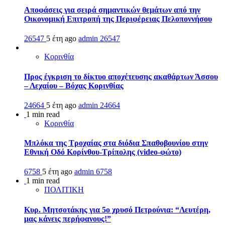
Αποφάσεις για σειρά σημαντικών θεμάτων από την
Οικονομική Επιτροπή της Περιφέρειας Πελοποννήσου
26547
5 έτη ago
admin
26547
Κορινθία
Προς έγκριση το δίκτυο αποχέτευσης ακαθάρτων Άσσου
– Λεχαίου – Βόχας Κορινθίας
24664
5 έτη ago
admin
24664
1 min read
Κορινθία
Μπλόκα της Τροχαίας στα διόδια Σπαθοβουνίου στην
Εθνική Οδό Κορίνθου-Τρίπολης (video-φώτο)
6758
5 έτη ago
admin
6758
1 min read
ΠΟΛΙΤΙΚΗ
Κυρ. Μητσοτάκης για 5ο χρυσό Πετρούνια: “Λευτέρη,
μας κάνεις περήφανους!”