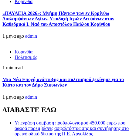
Κορινθία
«ΠΑΥΛΕΙΑ 2026»: Μνήμη Πάντων των εν Κορίνθω
Διαλαμψάντων Αγίων, Υποδοχή Ιερών Λειψάνων στον
Καθεδρικό Ι. Ναό του Αποστόλου Παύλου Κορίνθου
1 μήνα ago
admin
Κορινθία
Πολιτισμός
1 min read
Μια Νέα Εποχή ανάπτυξης και πολιτισμού ξεκίνησε για το
Κιάτο και τον Δήμο Σικυωνίων
1 μήνα ago
admin
ΔΙΑΒΑΣΤΕ ΕΔΩ
Υπεγράφη σύμβαση προϋπολογισμού 450.000 ευρώ που
αφορά παρεμβάσεις ασφαλτόστρωσης και συντήρησης στο
ορεινό οδικό δίκτυο της Π.Ε. Αργολίδας