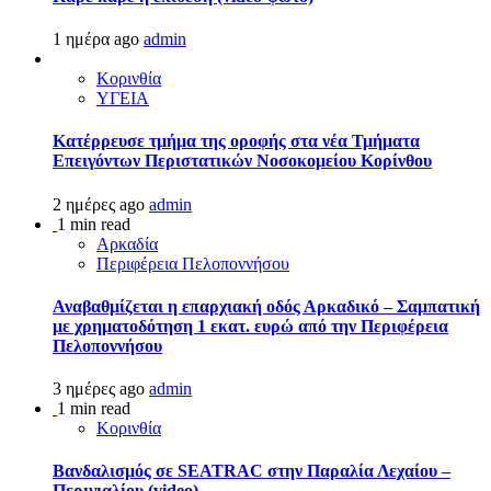
1 ημέρα ago
admin
Κορινθία
ΥΓΕΙΑ
Kατέρρευσε τμήμα της οροφής στα νέα Τμήματα
Επειγόντων Περιστατικών Νοσοκομείου Κορίνθου
2 ημέρες ago
admin
1 min read
Αρκαδία
Περιφέρεια Πελοποννήσου
Αναβαθμίζεται η επαρχιακή οδός Αρκαδικό – Σαμπατική
με χρηματοδότηση 1 εκατ. ευρώ από την Περιφέρεια
Πελοποννήσου
3 ημέρες ago
admin
1 min read
Κορινθία
Βανδαλισμός σε SEATRAC στην Παραλία Λεχαίου –
Περιγιαλίου (video)