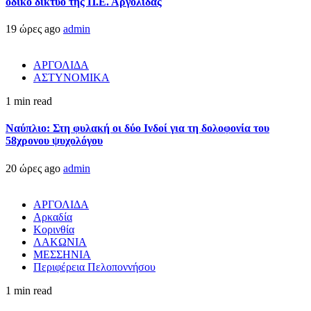
οδικό δίκτυο της Π.Ε. Αργολίδας
19 ώρες ago
admin
ΑΡΓΟΛΙΔΑ
ΑΣΤΥΝΟΜΙΚΑ
1 min read
Ναύπλιο: Στη φυλακή οι δύο Ινδοί για τη δολοφονία του
58χρονου ψυχολόγου
20 ώρες ago
admin
ΑΡΓΟΛΙΔΑ
Αρκαδία
Κορινθία
ΛΑΚΩΝΙΑ
ΜΕΣΣΗΝΙΑ
Περιφέρεια Πελοποννήσου
1 min read