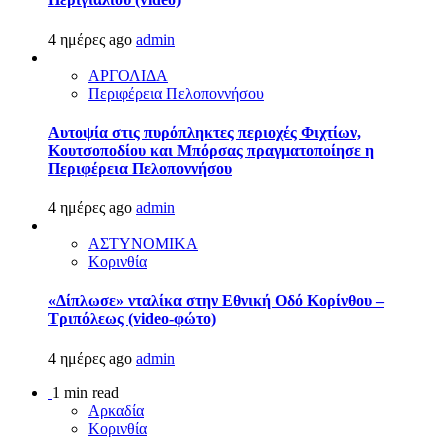
4 ημέρες ago
admin
ΑΡΓΟΛΙΔΑ
Περιφέρεια Πελοποννήσου
Αυτοψία στις πυρόπληκτες περιοχές Φιχτίων,
Κουτσοποδίου και Μπόρσας πραγματοποίησε η
Περιφέρεια Πελοποννήσου
4 ημέρες ago
admin
ΑΣΤΥΝΟΜΙΚΑ
Κορινθία
«Δίπλωσε» νταλίκα στην Εθνική Oδό Κορίνθου –
Τριπόλεως (video-φώτο)
4 ημέρες ago
admin
1 min read
Αρκαδία
Κορινθία