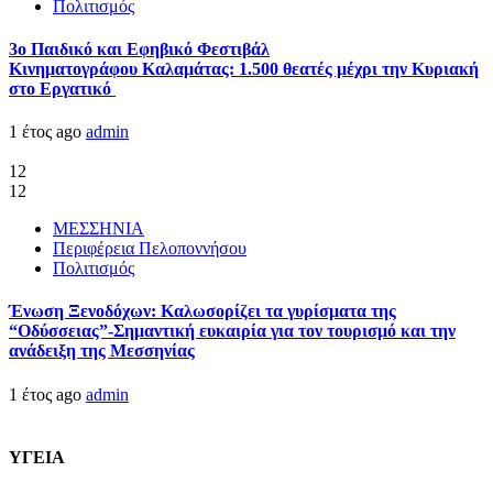
Πολιτισμός
3ο Παιδικό και Εφηβικό Φεστιβάλ
Κινηματογράφου Καλαμάτας: 1.500 θεατές μέχρι την Κυριακή
στο Εργατικό
1 έτος ago
admin
12
12
ΜΕΣΣΗΝΙΑ
Περιφέρεια Πελοποννήσου
Πολιτισμός
Ένωση Ξενοδόχων: Καλωσορίζει τα γυρίσματα της
“Οδύσσειας”-Σημαντική ευκαιρία για τον τουρισμό και την
ανάδειξη της Μεσσηνίας
1 έτος ago
admin
ΥΓΕΙΑ