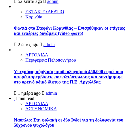
52 λεπτά ago
admin
ΕΚΤΑΚΤΟ ΔΕΛΤΙΟ
Κορινθία
Φωτιά στο Στεφάνι Κορινθίας – Ενισχύθηκαν οι επίγειες
και εναέριες δυνάμεις (video-φωτο)
2 ώρες ago
admin
ΑΡΓΟΛΙΔΑ
Περιφέρεια Πελοποννήσου
Υπεγράφη σύμβαση προϋπολογισμού 450.000 ευρώ που
αφορά παρεμβάσεις ασφαλτόστρωσης και συντήρησης
στο ορεινό οδικό δίκτυο της Π.Ε. Αργολίδας
1 ημέρα ago
admin
1 min read
ΑΡΓΟΛΙΔΑ
ΑΣΤΥΝΟΜΙΚΑ
Ναύπλιο: Στη φυλακή οι δύο Ινδοί για τη δολοφονία του
58χρονου ψυχολόγου