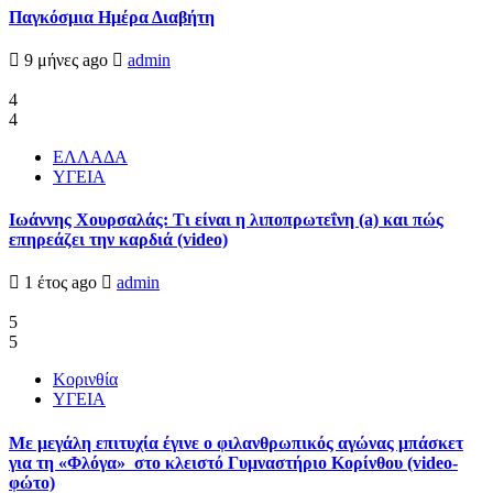
Παγκόσμια Ημέρα Διαβήτη
9 μήνες ago
admin
4
4
ΕΛΛΑΔΑ
ΥΓΕΙΑ
Ιωάννης Χουρσαλάς: Τι είναι η λιποπρωτεΐνη (a) και πώς
επηρεάζει την καρδιά (video)
1 έτος ago
admin
5
5
Κορινθία
ΥΓΕΙΑ
Με μεγάλη επιτυχία έγινε ο φιλανθρωπικός αγώνας μπάσκετ
για τη «Φλόγα» στο κλειστό Γυμναστήριο Κορίνθου (video-
φώτο)