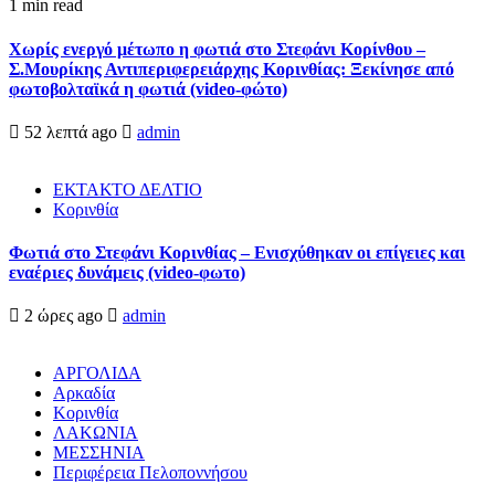
1 min read
Χωρίς ενεργό μέτωπο η φωτιά στο Στεφάνι Κορίνθου –
Σ.Μουρίκης Αντιπεριφερειάρχης Κορινθίας: Ξεκίνησε από
φωτοβολταϊκά η φωτιά (video-φώτο)
52 λεπτά ago
admin
ΕΚΤΑΚΤΟ ΔΕΛΤΙΟ
Κορινθία
Φωτιά στο Στεφάνι Κορινθίας – Ενισχύθηκαν οι επίγειες και
εναέριες δυνάμεις (video-φωτο)
2 ώρες ago
admin
ΑΡΓΟΛΙΔΑ
Αρκαδία
Κορινθία
ΛΑΚΩΝΙΑ
ΜΕΣΣΗΝΙΑ
Περιφέρεια Πελοποννήσου