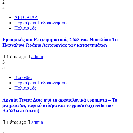
2
2
ΑΡΓΟΛΙΔΑ
Περιφέρεια Πελοποννήσου
Πολιτισμός
Εμπορικός και Επιχειρηματικός Σύλλογος Ναυπλίου: Το
Πασχαλινό Ωράριο Λειτουργίας των καταστημάτων
1 έτος ago
admin
3
3
Κορινθία
Περιφέρεια Πελοποννήσου
Πολιτισμός
Αρχαία Τενέα: Δέος από τα αρχαιολογικά ευρήματα – Το
μνημειώδες ταφικό κτίσμα και το χρυσό δαχτυλίδι του
Απόλλωνα (φωτο)
1 έτος ago
admin
4