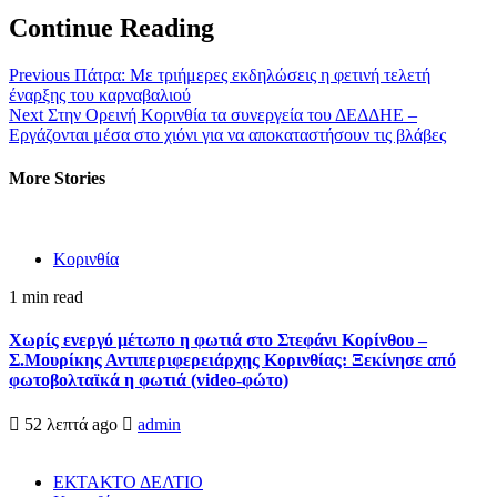
Continue Reading
Previous
Πάτρα: Με τριήμερες εκδηλώσεις η φετινή τελετή
έναρξης του καρναβαλιού
Next
Στην Ορεινή Κορινθία τα συνεργεία του ΔΕΔΔΗΕ –
Εργάζονται μέσα στο χιόνι για να αποκαταστήσουν τις βλάβες
More Stories
Κορινθία
1 min read
Χωρίς ενεργό μέτωπο η φωτιά στο Στεφάνι Κορίνθου –
Σ.Μουρίκης Αντιπεριφερειάρχης Κορινθίας: Ξεκίνησε από
φωτοβολταϊκά η φωτιά (video-φώτο)
52 λεπτά ago
admin
ΕΚΤΑΚΤΟ ΔΕΛΤΙΟ