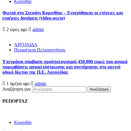
Κορινθία
Φωτιά στο Στεφάνι Κορινθίας – Ενισχύθηκαν οι επίγειες και
εναέριες δυνάμεις (video-φωτο)
2 ώρες ago
admin
ΑΡΓΟΛΙΔΑ
Περιφέρεια Πελοποννήσου
Υπεγράφη σύμβαση προϋπολογισμού 450.000 ευρώ που αφορά
παρεμβάσεις ασφαλτόστρωσης και συντήρησης στο ορεινό
οδικό δίκτυο της Π.Ε. Αργολίδας
1 ημέρα ago
admin
Αναζήτηση για:
ΡΕΠΟΡΤΑΖ
Κορινθία