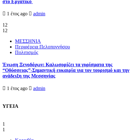
στο Εργατικό
1 έτος ago
admin
12
12
ΜΕΣΣΗΝΙΑ
Περιφέρεια Πελοποννήσου
Πολιτισμός
Ένωση Ξενοδόχων: Καλωσορίζει τα γυρίσματα της
“Οδύσσειας”-Σημαντική ευκαιρία για τον τουρισμό και την
ανάδειξη της Μεσσηνίας
1 έτος ago
admin
ΥΓΕΙΑ
1
1