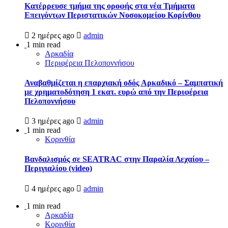
Kατέρρευσε τμήμα της οροφής στα νέα Τμήματα
Επειγόντων Περιστατικών Νοσοκομείου Κορίνθου
2 ημέρες ago
admin
1 min read
Αρκαδία
Περιφέρεια Πελοποννήσου
Αναβαθμίζεται η επαρχιακή οδός Αρκαδικό – Σαμπατική
με χρηματοδότηση 1 εκατ. ευρώ από την Περιφέρεια
Πελοποννήσου
3 ημέρες ago
admin
1 min read
Κορινθία
Βανδαλισμός σε SEATRAC στην Παραλία Λεχαίου –
Περιγιαλίου (video)
4 ημέρες ago
admin
1 min read
Αρκαδία
Κορινθία