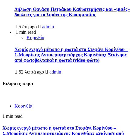
Δήλωση Θανάση Πετράκου Καθυστερήσεις και «μισές»
δουλειές για το λιμάνι της Κυπαρισσίας
5 έτη ago
admin
1 min read
Κορινθία
Χωρίς ενεργό μέτωπο η φωτιά στο Στεφάνι Κορίνθου –
Σ.Μουρίκης Αντιπεριφερειάρχης Κορινθίας: Ξεκίνησε
από φωτοβολταϊκά η φωτιά (video-φώτο)
52 λεπτά ago
admin
Ειδησεις τωρα
Κορινθία
1 min read
Χωρίς ενεργό μέτωπο η φωτιά στο Στεφάνι Κορίνθου –
Σ.Μουρίκης Αντιπεριφερειάρχης Κορινθίας: Ξεκίνησε από