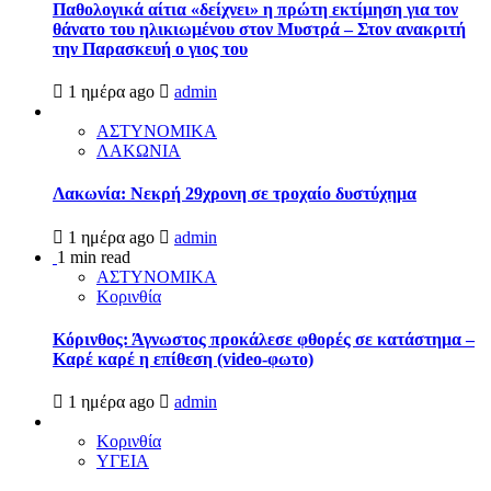
Παθολογικά αίτια «δείχνει» η πρώτη εκτίμηση για τον
θάνατο του ηλικιωμένου στον Μυστρά – Στον ανακριτή
την Παρασκευή ο γιος του
1 ημέρα ago
admin
ΑΣΤΥΝΟΜΙΚΑ
ΛΑΚΩΝΙΑ
Λακωνία: Νεκρή 29χρονη σε τροχαίο δυστύχημα
1 ημέρα ago
admin
1 min read
ΑΣΤΥΝΟΜΙΚΑ
Κορινθία
Κόρινθος: Άγνωστος προκάλεσε φθορές σε κατάστημα –
Καρέ καρέ η επίθεση (video-φωτο)
1 ημέρα ago
admin
Κορινθία
ΥΓΕΙΑ