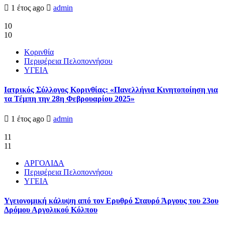
1 έτος ago
admin
10
10
Κορινθία
Περιφέρεια Πελοποννήσου
ΥΓΕΙΑ
Ιατρικός Σύλλογος Κορινθίας: «Πανελλήνια Κινητοποίηση για
τα Τέμπη την 28η Φεβρουαρίου 2025»
1 έτος ago
admin
11
11
ΑΡΓΟΛΙΔΑ
Περιφέρεια Πελοποννήσου
ΥΓΕΙΑ
Υγειονομική κάλυψη από τον Ερυθρό Σταυρό Άργους του 23ου
Δρόμου Αργολικού Κόλπου