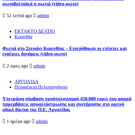
φωτοβολταϊκά η φωτιά (video-φώτο)
52 λεπτά ago
admin
ΕΚΤΑΚΤΟ ΔΕΛΤΙΟ
Κορινθία
Φωτιά στο Στεφάνι Κορινθίας – Ενισχύθηκαν οι επίγειες και
εναέριες δυνάμεις (video-φωτο)
2 ώρες ago
admin
ΑΡΓΟΛΙΔΑ
Περιφέρεια Πελοποννήσου
Υπεγράφη σύμβαση προϋπολογισμού 450.000 ευρώ που αφορά
παρεμβάσεις ασφαλτόστρωσης και συντήρησης στο ορεινό
οδικό δίκτυο της Π.Ε. Αργολίδας
1 ημέρα ago
admin