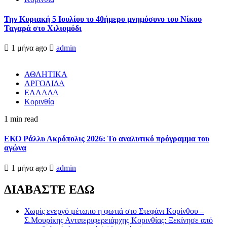
Την Κυριακή 5 Ιουλίου το 40ήμερο μνημόσυνο του Νίκου
Ταγαρά στο Χιλιομόδι
1 μήνα ago
admin
ΑΘΛΗΤΙΚΑ
ΑΡΓΟΛΙΔΑ
ΕΛΛΑΔΑ
Κορινθία
1 min read
ΕΚΟ Ράλλυ Ακρόπολις 2026: Το αναλυτικό πρόγραμμα του
αγώνα
1 μήνα ago
admin
ΔΙΑΒΑΣΤΕ ΕΔΩ
Χωρίς ενεργό μέτωπο η φωτιά στο Στεφάνι Κορίνθου –
Σ.Μουρίκης Αντιπεριφερειάρχης Κορινθίας: Ξεκίνησε από