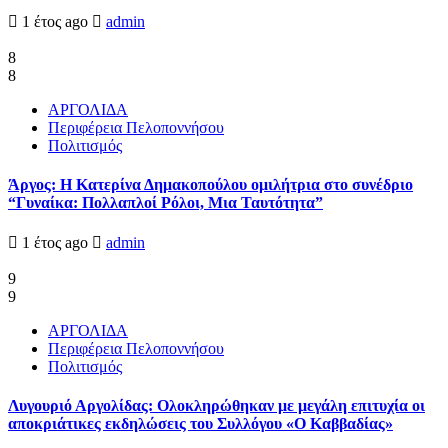
1 έτος ago
admin
8
8
ΑΡΓΟΛΙΔΑ
Περιφέρεια Πελοποννήσου
Πολιτισμός
Άργος: Η Κατερίνα Δημακοπούλου ομιλήτρια στο συνέδριο
“Γυναίκα: Πολλαπλοί Ρόλοι, Μια Ταυτότητα”
1 έτος ago
admin
9
9
ΑΡΓΟΛΙΔΑ
Περιφέρεια Πελοποννήσου
Πολιτισμός
Λυγουριό Αργολίδας: Ολοκληρώθηκαν με μεγάλη επιτυχία οι
αποκριάτικες εκδηλώσεις του Συλλόγου «Ο Καββαδίας»