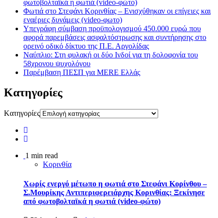
φωτοβολταϊκά η φωτιά (video-φώτο)
Φωτιά στο Στεφάνι Κορινθίας – Ενισχύθηκαν οι επίγειες και
εναέριες δυνάμεις (video-φωτο)
Υπεγράφη σύμβαση προϋπολογισμού 450.000 ευρώ που
αφορά παρεμβάσεις ασφαλτόστρωσης και συντήρησης στο
ορεινό οδικό δίκτυο της Π.Ε. Αργολίδας
Ναύπλιο: Στη φυλακή οι δύο Ινδοί για τη δολοφονία του
58χρονου ψυχολόγου
Παρέμβαση ΠΕΣΠ για MERE Ελλάς
Kατηγορίες
Kατηγορίες
1 min read
Κορινθία
Χωρίς ενεργό μέτωπο η φωτιά στο Στεφάνι Κορίνθου –
Σ.Μουρίκης Αντιπεριφερειάρχης Κορινθίας: Ξεκίνησε
από φωτοβολταϊκά η φωτιά (video-φώτο)