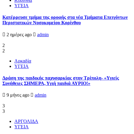
Κορινθία
ΥΓΕΙΑ
Kατέρρευσε τμήμα της οροφής στα νέα Τμήματα Επειγόντων
Περιστατικών Νοσοκομείου Κορίνθου
2 ημέρες ago
admin
2
2
Αρκαδία
ΥΓΕΙΑ
Δράση της παιδικής παχυσαρκίας στην Τρίπολη- «Υγιείς
Συνήθειες ΣΗΜΕΡΑ, Υγιή παιδιά ΑΥΡΙΟ!»
9 μήνες ago
admin
3
3
ΑΡΓΟΛΙΔΑ
ΥΓΕΙΑ