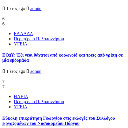
1 έτος ago
admin
6
6
ΕΛΛΑΔΑ
Περιφέρεια Πελοποννήσου
ΥΓΕΙΑ
ΕΟΔΥ: Έξι νέοι θάνατοι από κορωνοϊό και τρεις από γρίπη σε
μία εβδομάδα
1 έτος ago
admin
7
7
ΗΛΕΙΑ
Περιφέρεια Πελοποννήσου
ΥΓΕΙΑ
Εύκολη επικράτηση Γεωργίου στις εκλογές του Συλλόγου
Εργαζομένων του Νοσοκομείου Πύργου