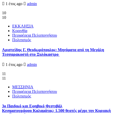
1 έτος ago
admin
10
10
ΕΚΚΛΗΣΙΑ
Κορινθία
Περιφέρεια Πελοποννήσου
Πολιτισμός
Αριστείδης Γ. Θεοδωρόπουλος: Μηνύματα από τη Μεγάλη
Τεσσαρακοστή στο Ξυλόκαστρο
1 έτος ago
admin
11
11
ΜΕΣΣΗΝΙΑ
Περιφέρεια Πελοποννήσου
Πολιτισμός
3ο Παιδικό και Εφηβικό Φεστιβάλ
Κινηματογράφου Καλαμάτας: 1.500 θεατές μέχρι την Κυριακή