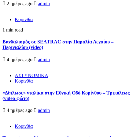
2 ημέρες ago
admin
Κορινθία
1 min read
Βανδαλισμός σε SEATRAC στην Παραλία Λεχαίου –
Περιγιαλίου (video)
4 ημέρες ago
admin
ΑΣΤΥΝΟΜΙΚΑ
Κορινθία
«Δίπλωσε» νταλίκα στην Εθνική Oδό Κορίνθου – Τριπόλεως
(video-φώτο)
4 ημέρες ago
admin
Κορινθία