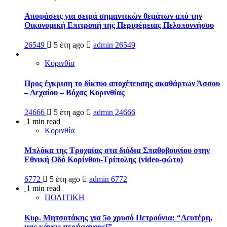
Αποφάσεις για σειρά σημαντικών θεμάτων από την
Οικονομική Επιτροπή της Περιφέρειας Πελοποννήσου
26549
5 έτη ago
admin
26549
Κορινθία
Προς έγκριση το δίκτυο αποχέτευσης ακαθάρτων Άσσου
– Λεχαίου – Βόχας Κορινθίας
24666
5 έτη ago
admin
24666
1 min read
Κορινθία
Μπλόκα της Τροχαίας στα διόδια Σπαθοβουνίου στην
Εθνική Οδό Κορίνθου-Τρίπολης (video-φώτο)
6772
5 έτη ago
admin
6772
1 min read
ΠΟΛΙΤΙΚΗ
Κυρ. Μητσοτάκης για 5ο χρυσό Πετρούνια: “Λευτέρη,
μας κάνεις περήφανους!”