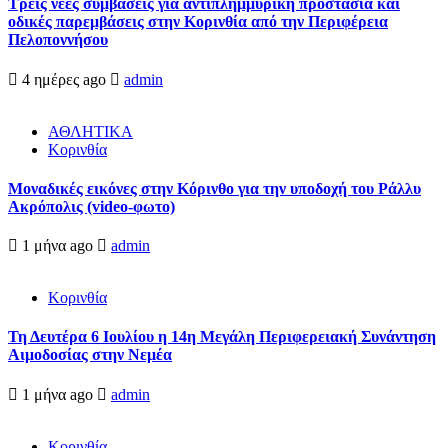
Τρεις νέες συμβάσεις για αντιπλημμυρική προστασία και
οδικές παρεμβάσεις στην Κορινθία από την Περιφέρεια
Πελοποννήσου
4 ημέρες ago
admin
ΑΘΛΗΤΙΚΑ
Κορινθία
Μοναδικές εικόνες στην Κόρινθο για την υποδοχή του Ράλλυ
Ακρόπολις (video-φωτο)
1 μήνα ago
admin
Κορινθία
Τη Δευτέρα 6 Ιουλίου η 14η Μεγάλη Περιφερειακή Συνάντηση
Αιμοδοσίας στην Νεμέα
1 μήνα ago
admin
Κορινθία