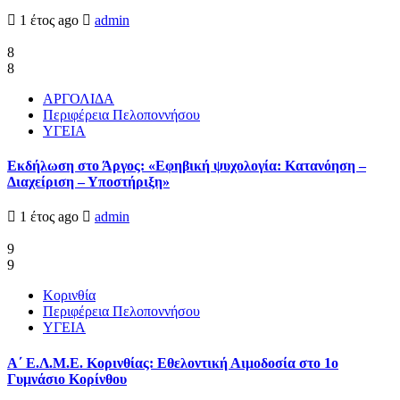
1 έτος ago
admin
8
8
ΑΡΓΟΛΙΔΑ
Περιφέρεια Πελοποννήσου
ΥΓΕΙΑ
Εκδήλωση στο Άργος: «Εφηβική ψυχολογία: Κατανόηση –
Διαχείριση – Υποστήριξη»
1 έτος ago
admin
9
9
Κορινθία
Περιφέρεια Πελοποννήσου
ΥΓΕΙΑ
Α΄ Ε.Λ.Μ.Ε. Κορινθίας: Εθελοντική Αιμοδοσία στο 1ο
Γυμνάσιο Κορίνθου