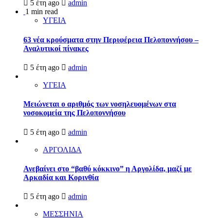
5 έτη ago
admin
1 min read
ΥΓΕΙΑ
63 νέα κρούσματα στην Περιφέρεια Πελοποννήσου –
Αναλυτικοί πίνακες
5 έτη ago
admin
ΥΓΕΙΑ
Μειώνεται ο αριθμός των νοσηλευομένων στα
νοσοκομεία της Πελοποννήσου
5 έτη ago
admin
ΑΡΓΟΛΙΔΑ
Ανεβαίνει στο “βαθύ κόκκινο” η Αργολίδα, μαζί με
Αρκαδία και Κορινθία
5 έτη ago
admin
ΜΕΣΣΗΝΙΑ