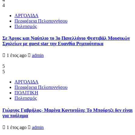
4
ΑΡΓΟΛΙΔΑ
Περιφέρεια Πελοποννήσου
Πολιτισμός
Σε Άργος και Ναύπλιο το 3ο Πανελλήνιο Φεστιβάλ Μουσικών
Σχολείων με guest star την Ευανθία Ρεμπούτσικα
1 έτος ago
admin
5
5
ΑΡΓΟΛΙΔΑ
Περιφέρεια Πελοποννήσου
ΠΟΛΙΤΙΚΗ
Πολιτισμός
Γιώργος Γαβρήλος- Μαρίνα Κοντοτόλη: Το Μπούρτζι δεν είναι
για πούλημα
1 έτος ago
admin