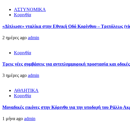
ΑΣΤΥΝΟΜΙΚΑ
Κορινθία
«Δίπλωσε» νταλίκα στην Εθνική Oδό Κορίνθου – Τριπόλεως (vi
2 ημέρες ago
admin
Κορινθία
Τρεις νέες συμβάσεις για αντιπλημμυρική προστασία και οδικέ
3 ημέρες ago
admin
ΑΘΛΗΤΙΚΑ
Κορινθία
Μοναδικές εικόνες στην Κόρινθο για την υποδοχή του Ράλλυ Ακ
1 μήνα ago
admin