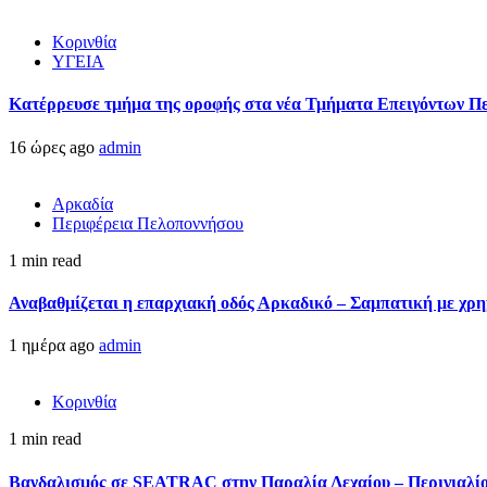
Κορινθία
ΥΓΕΙΑ
Kατέρρευσε τμήμα της οροφής στα νέα Τμήματα Επειγόντων Π
16 ώρες ago
admin
Αρκαδία
Περιφέρεια Πελοποννήσου
1 min read
Αναβαθμίζεται η επαρχιακή οδός Αρκαδικό – Σαμπατική με χρ
1 ημέρα ago
admin
Κορινθία
1 min read
Βανδαλισμός σε SEATRAC στην Παραλία Λεχαίου – Περιγιαλίου