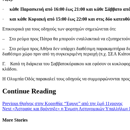
·
κάθε Παρασκευή από 16:00 έως 21:00 και κάθε Σάββατο από
·
και κάθε Κυριακή από 15:00 έως 22:00 και στις δύο κατευθύ
Επικουρικά για τους οδηγούς των φορτηγών σημειώνεται ότι:
– Στο ρεύμα προς Πάτρα θα μπορούν εναλλακτικά να εξυπηρετούντ
– Στο ρεύμα προς Αθήνα δεν υπάρχει διαθέσιμη παρακαμπτήρια δια
διαθέσιμο χώρο πριν από τη συγκεκριμένη περιοχή (π.χ. ΣΕΑ Κιάτ
Γ. Κατά τη διάρκεια του Σαββατοκύριακου και εφόσον οι κυκλοφορι
κλάδου.
Η Ολυμπία Οδός παρακαλεί τους οδηγούς να συμμορφώνονται προς τη
Continue Reading
Previous
Θρήνος στην Κορινθία: “Έφυγε” από την ζωή 11χρονος
Next
«Άστραψε και βρόντηξε» η Ένωση Αστυνομικών Υπαλλήλων Κο
More Stories