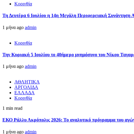
Κορινθία
Τη Δευτέρα 6 Ιουλίου η 14η Μεγάλη Περιφερειακή Συνάντηση 
1 μήνα ago
admin
Κορινθία
Την Κυριακή 5 Ιουλίου το 40ήμερο μνημόσυνο του Νίκου Ταγαρ
1 μήνα ago
admin
ΑΘΛΗΤΙΚΑ
ΑΡΓΟΛΙΔΑ
ΕΛΛΑΔΑ
Κορινθία
1 min read
ΕΚΟ Ράλλυ Ακρόπολις 2026: Το αναλυτικό πρόγραμμα του αγώ
1 μήνα ago
admin