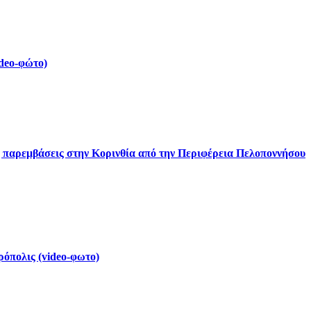
deo-φώτο)
ς παρεμβάσεις στην Κορινθία από την Περιφέρεια Πελοποννήσου
ρόπολις (video-φωτο)