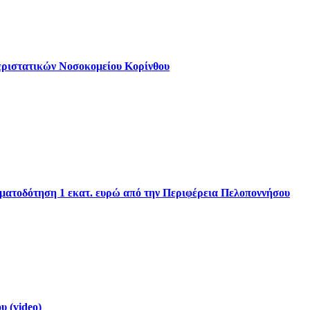
εριστατικών Νοσοκομείου Κορίνθου
ηματοδότηση 1 εκατ. ευρώ από την Περιφέρεια Πελοποννήσου
 (video)