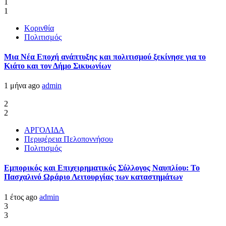
1
1
Κορινθία
Πολιτισμός
Μια Νέα Εποχή ανάπτυξης και πολιτισμού ξεκίνησε για το
Κιάτο και τον Δήμο Σικυωνίων
1 μήνα ago
admin
2
2
ΑΡΓΟΛΙΔΑ
Περιφέρεια Πελοποννήσου
Πολιτισμός
Εμπορικός και Επιχειρηματικός Σύλλογος Ναυπλίου: Το
Πασχαλινό Ωράριο Λειτουργίας των καταστημάτων
1 έτος ago
admin
3
3