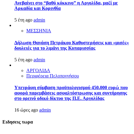
Ανεβαίνει στο “βαθύ κόκκινο” η Αργολίδα, μαζί με
Αρκαδία και Κορινθία
5 έτη ago
admin
ΜΕΣΣΗΝΙΑ
Δήλωση Θανάση Πετράκου Καθυστερήσεις και «μισές»
δουλειές για το λιμάνι της Κυπαρισσίας
5 έτη ago
admin
ΑΡΓΟΛΙΔΑ
Περιφέρεια Πελοποννήσου
Υπεγράφη σύμβαση προϋπολογισμού 450.000 ευρώ που
αφορά παρεμβάσεις ασφαλτόστρωσης και συντήρησης
στο ορεινό οδικό δίκτυο της Π.Ε. Αργολίδας
16 ώρες ago
admin
Ειδησεις τωρα