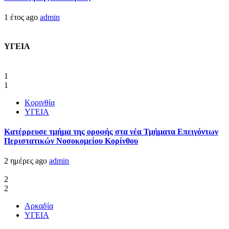
1 έτος ago
admin
ΥΓΕΙΑ
1
1
Κορινθία
ΥΓΕΙΑ
Kατέρρευσε τμήμα της οροφής στα νέα Τμήματα Επειγόντων
Περιστατικών Νοσοκομείου Κορίνθου
2 ημέρες ago
admin
2
2
Αρκαδία
ΥΓΕΙΑ