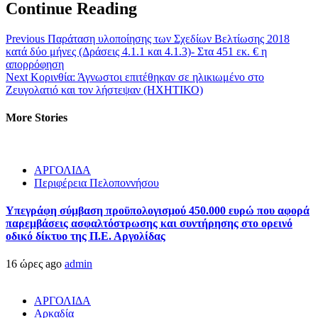
Continue Reading
Previous
Παράταση υλοποίησης των Σχεδίων Βελτίωσης 2018
κατά δύο μήνες (Δράσεις 4.1.1 και 4.1.3)- Στα 451 εκ. € η
απορρόφηση
Next
Κορινθία: Άγνωστοι επιτέθηκαν σε ηλικιωμένο στο
Ζευγολατιό και τον λήστεψαν (ΗΧΗΤΙΚΟ)
More Stories
ΑΡΓΟΛΙΔΑ
Περιφέρεια Πελοποννήσου
Υπεγράφη σύμβαση προϋπολογισμού 450.000 ευρώ που αφορά
παρεμβάσεις ασφαλτόστρωσης και συντήρησης στο ορεινό
οδικό δίκτυο της Π.Ε. Αργολίδας
16 ώρες ago
admin
ΑΡΓΟΛΙΔΑ
Αρκαδία