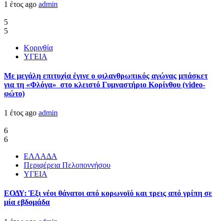
1 έτος ago
admin
5
5
Κορινθία
ΥΓΕΙΑ
Με μεγάλη επιτυχία έγινε ο φιλανθρωπικός αγώνας μπάσκετ
για τη «Φλόγα» στο κλειστό Γυμναστήριο Κορίνθου (video-
φώτο)
1 έτος ago
admin
6
6
ΕΛΛΑΔΑ
Περιφέρεια Πελοποννήσου
ΥΓΕΙΑ
ΕΟΔΥ: Έξι νέοι θάνατοι από κορωνοϊό και τρεις από γρίπη σε
μία εβδομάδα