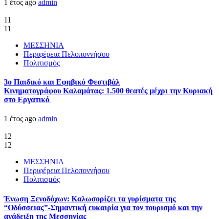
1 έτος ago
admin
11
11
ΜΕΣΣΗΝΙΑ
Περιφέρεια Πελοποννήσου
Πολιτισμός
3ο Παιδικό και Εφηβικό Φεστιβάλ
Κινηματογράφου Καλαμάτας: 1.500 θεατές μέχρι την Κυριακή
στο Εργατικό
1 έτος ago
admin
12
12
ΜΕΣΣΗΝΙΑ
Περιφέρεια Πελοποννήσου
Πολιτισμός
Ένωση Ξενοδόχων: Καλωσορίζει τα γυρίσματα της
“Οδύσσειας”-Σημαντική ευκαιρία για τον τουρισμό και την
ανάδειξη της Μεσσηνίας