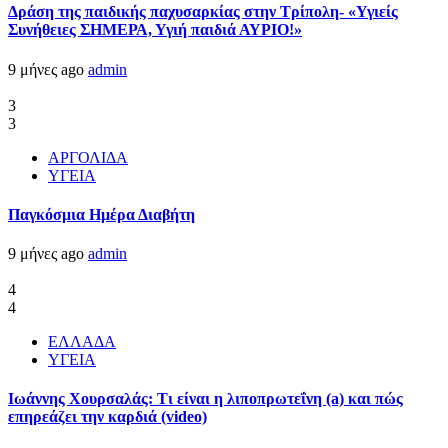
Δράση της παιδικής παχυσαρκίας στην Τρίπολη- «Υγιείς
Συνήθειες ΣΗΜΕΡΑ, Υγιή παιδιά ΑΥΡΙΟ!»
9 μήνες ago
admin
3
3
ΑΡΓΟΛΙΔΑ
ΥΓΕΙΑ
Παγκόσμια Ημέρα Διαβήτη
9 μήνες ago
admin
4
4
ΕΛΛΑΔΑ
ΥΓΕΙΑ
Ιωάννης Χουρσαλάς: Τι είναι η λιποπρωτεΐνη (a) και πώς
επηρεάζει την καρδιά (video)