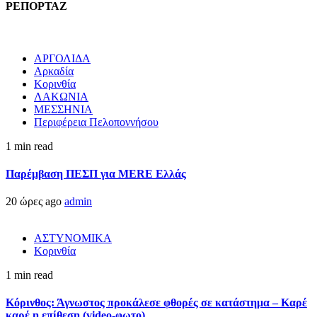
ΡΕΠΟΡΤΑΖ
ΑΡΓΟΛΙΔΑ
Αρκαδία
Κορινθία
ΛΑΚΩΝΙΑ
ΜΕΣΣΗΝΙΑ
Περιφέρεια Πελοποννήσου
1 min read
Παρέμβαση ΠΕΣΠ για MERE Ελλάς
20 ώρες ago
admin
ΑΣΤΥΝΟΜΙΚΑ
Κορινθία
1 min read
Κόρινθος: Άγνωστος προκάλεσε φθορές σε κατάστημα – Καρέ
καρέ η επίθεση (video-φωτο)