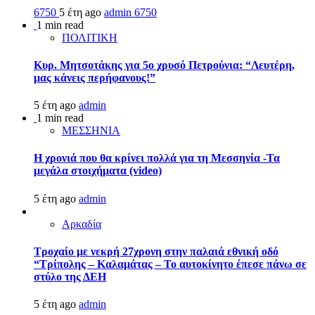
6750
5 έτη ago
admin
6750
1 min read
ΠΟΛΙΤΙΚΗ
Κυρ. Μητσοτάκης για 5ο χρυσό Πετρούνια: “Λευτέρη,
μας κάνεις περήφανους!”
5 έτη ago
admin
1 min read
ΜΕΣΣΗΝΙΑ
Η χρονιά που θα κρίνει πολλά για τη Μεσσηνία -Τα
μεγάλα στοιχήματα (video)
5 έτη ago
admin
Αρκαδία
Τροχαίο με νεκρή 27χρονη στην παλαιά εθνική οδό
“Τρίπολης – Καλαμάτας – Το αυτοκίνητο έπεσε πάνω σε
στύλο της ΔΕΗ
5 έτη ago
admin