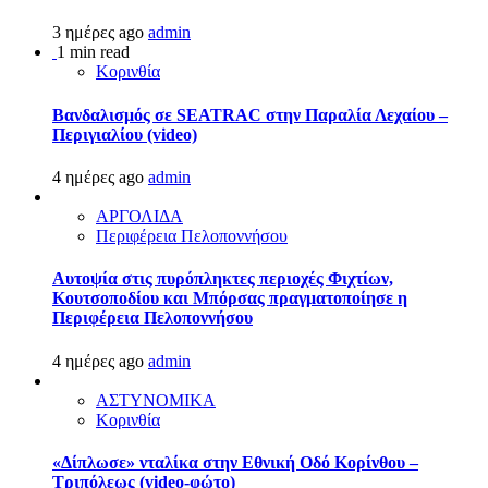
3 ημέρες ago
admin
1 min read
Κορινθία
Βανδαλισμός σε SEATRAC στην Παραλία Λεχαίου –
Περιγιαλίου (video)
4 ημέρες ago
admin
ΑΡΓΟΛΙΔΑ
Περιφέρεια Πελοποννήσου
Αυτοψία στις πυρόπληκτες περιοχές Φιχτίων,
Κουτσοποδίου και Μπόρσας πραγματοποίησε η
Περιφέρεια Πελοποννήσου
4 ημέρες ago
admin
ΑΣΤΥΝΟΜΙΚΑ
Κορινθία
«Δίπλωσε» νταλίκα στην Εθνική Oδό Κορίνθου –
Τριπόλεως (video-φώτο)