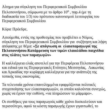
Αίτημα για σύγκληση του Περιφερειακού Συμβουλίου
ο
Πελοποννήσου, σύμφωνα με το άρθρο 10
, παρ.4 (με τη
διαδικασία του 1/3) του πρότυπου κανονισμού λειτουργίας του
Περιφερειακού Συμβουλίου
Κύριε Πρόεδρε,
Αιτούμεθα, εντός της προθεσμίας που προβλέπει ο Νόμος,
σύγκληση του Περιφερειακού Συμβουλίου για συζήτηση και λήψη
απόφασης με θέμα:
«Σε απόγνωση οι ελαιοπαραγωγοί της
Πελοποννήσου-Κατάρρευση των τιμών ελαιολάδου-παιχνίδια
στις πλάτες των παραγωγών»
Η καλλιέργεια ελιάς αποτελεί για την Περιφέρεια Πελοποννήσου
και ειδικά για τις Περιφερειακές Ενότητες Μεσσηνίας, Λακωνίας
και Αρκαδίας την κυρίαρχη καλλιέργεια για την ανάπτυξη της
τοπικής τους οικονομίας.
Τα τελευταία χρόνια επανειλημμένα εφαρμόζονται πολιτικές
στοχοποίησης των ελαιοπαραγωγών, οι οποίοι καλούνται συνεχώς,
χωρίς να έχουν την ευθύνη, «να πληρώσουν το μάρμαρο».
Οι συνθήκες για τους παραγωγούς κάθε χρόνο δυσκολεύουν και
περισσότερο, αφού τα κόστη παραγωγής έχουν γιγαντωθεί, το