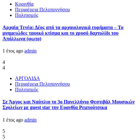
Κορινθία
Περιφέρεια Πελοποννήσου
Πολιτισμός
Αρχαία Τενέα: Δέος από τα αρχαιολογικά ευρήματα – Το
μνημειώδες ταφικό κτίσμα και το χρυσό δαχτυλίδι του
Απόλλωνα (φωτο)
1 έτος ago
admin
4
4
ΑΡΓΟΛΙΔΑ
Περιφέρεια Πελοποννήσου
Πολιτισμός
Σε Άργος και Ναύπλιο το 3ο Πανελλήνιο Φεστιβάλ Μουσικών
Σχολείων με guest star την Ευανθία Ρεμπούτσικα
1 έτος ago
admin
5
5