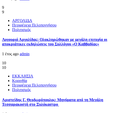
9
9
ΑΡΓΟΛΙΔΑ
Περιφέρεια Πελοποννήσου
Πολιτισμός
Λυγουριό Αργολίδας: Ολοκληρώθηκαν με μεγάλη επιτυχία οι
αποκριάτικες εκδηλώσεις του Συλλόγου «Ο Καββαδίας»
1 έτος ago
admin
10
10
ΕΚΚΛΗΣΙΑ
Κορινθία
Περιφέρεια Πελοποννήσου
Πολιτισμός
Αριστείδης Γ. Θεοδωρόπουλος: Μηνύματα από τη Μεγάλη
Τεσσαρακοστή στο Ξυλόκαστρο