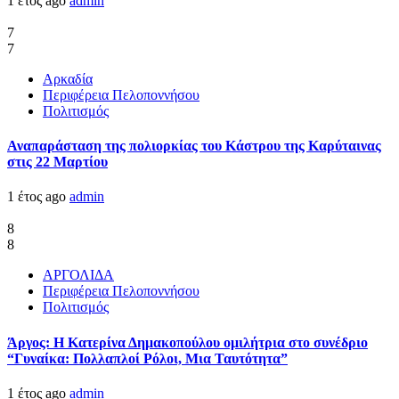
1 έτος ago
admin
7
7
Αρκαδία
Περιφέρεια Πελοποννήσου
Πολιτισμός
Αναπαράσταση της πολιορκίας του Κάστρου της Καρύταινας
στις 22 Μαρτίου
1 έτος ago
admin
8
8
ΑΡΓΟΛΙΔΑ
Περιφέρεια Πελοποννήσου
Πολιτισμός
Άργος: Η Κατερίνα Δημακοπούλου ομιλήτρια στο συνέδριο
“Γυναίκα: Πολλαπλοί Ρόλοι, Μια Ταυτότητα”
1 έτος ago
admin