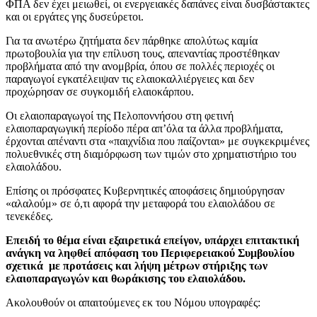
ΦΠΑ δεν έχει μειωθεί, οι ενεργειακές δαπάνες είναι δυσβάστακτες
και οι εργάτες γης δυσεύρετοι.
Για τα ανωτέρω ζητήματα δεν πάρθηκε απολύτως καμία
πρωτοβουλία για την επίλυση τους, απεναντίας προστέθηκαν
προβλήματα από την ανομβρία, όπου σε πολλές περιοχές οι
παραγωγοί εγκατέλειψαν τις ελαιοκαλλιέργειες και δεν
προχώρησαν σε συγκομιδή ελαιοκάρπου.
Οι ελαιοπαραγωγοί της Πελοποννήσου στη φετινή
ελαιοπαραγωγική περίοδο πέρα απ’όλα τα άλλα προβλήματα,
έρχονται απέναντι στα «παιχνίδια που παίζονται» με συγκεκριμένες
πολυεθνικές στη διαμόρφωση των τιμών στο χρηματιστήριο του
ελαιολάδου.
Επίσης οι πρόσφατες Κυβερνητικές αποφάσεις δημιούργησαν
«αλαλούμ» σε ό,τι αφορά την μεταφορά του ελαιολάδου σε
τενεκέδες.
Επειδή το θέμα είναι εξαιρετικά επείγον, υπάρχει επιτακτική
ανάγκη να ληφθεί απόφαση του Περιφερειακού Συμβουλίου
σχετικά με προτάσεις και λήψη μέτρων στήριξης των
ελαιοπαραγωγών και θωράκισης του ελαιολάδου.
Ακολουθούν οι απαιτούμενες εκ του Νόμου υπογραφές: