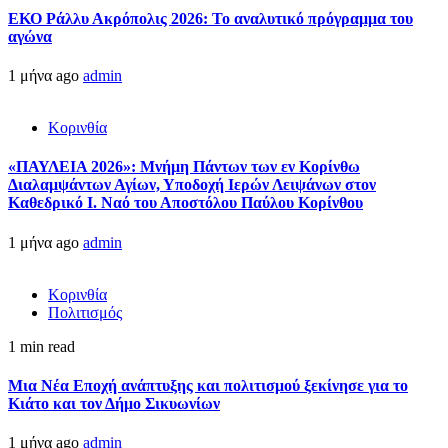
ΕΚΟ Ράλλυ Ακρόπολις 2026: Το αναλυτικό πρόγραμμα του
αγώνα
1 μήνα ago
admin
Κορινθία
«ΠΑΥΛΕΙΑ 2026»: Μνήμη Πάντων των εν Κορίνθω
Διαλαμψάντων Αγίων, Υποδοχή Ιερών Λειψάνων στον
Καθεδρικό Ι. Ναό του Αποστόλου Παύλου Κορίνθου
1 μήνα ago
admin
Κορινθία
Πολιτισμός
1 min read
Μια Νέα Εποχή ανάπτυξης και πολιτισμού ξεκίνησε για το
Κιάτο και τον Δήμο Σικυωνίων
1 μήνα ago
admin