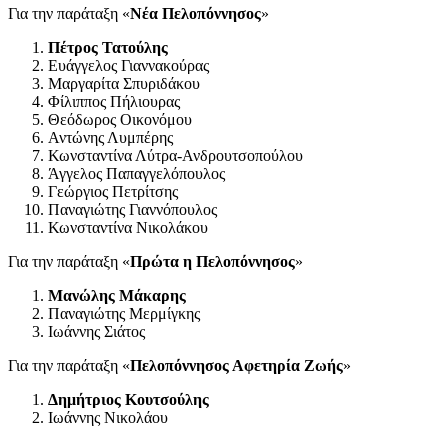
Για την παράταξη «
Νέα Πελοπόννησος
»
Πέτρος Τατούλης
Ευάγγελος Γιαννακούρας
Μαργαρίτα Σπυριδάκου
Φίλιππος Πήλιουρας
Θεόδωρος Οικονόμου
Αντώνης Λυμπέρης
Κωνσταντίνα Λύτρα-Ανδρουτσοπούλου
Άγγελος Παπαγγελόπουλος
Γεώργιος Πετρίτσης
Παναγιώτης Γιαννόπουλος
Κωνσταντίνα Νικολάκου
Για την παράταξη «
Πρώτα η Πελοπόννησος
»
Μανώλης Μάκαρης
Παναγιώτης Μερμίγκης
Ιωάννης Σιάτος
Για την παράταξη «
Πελοπόννησος Αφετηρία Ζωής
»
Δημήτριος Κουτσούλης
Ιωάννης Νικολάου