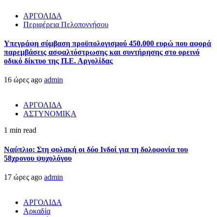
ΑΡΓΟΛΙΔΑ
Περιφέρεια Πελοποννήσου
Υπεγράφη σύμβαση προϋπολογισμού 450.000 ευρώ που αφορά
παρεμβάσεις ασφαλτόστρωσης και συντήρησης στο ορεινό
οδικό δίκτυο της Π.Ε. Αργολίδας
16 ώρες ago
admin
ΑΡΓΟΛΙΔΑ
ΑΣΤΥΝΟΜΙΚΑ
1 min read
Ναύπλιο: Στη φυλακή οι δύο Ινδοί για τη δολοφονία του
58χρονου ψυχολόγου
17 ώρες ago
admin
ΑΡΓΟΛΙΔΑ
Αρκαδία