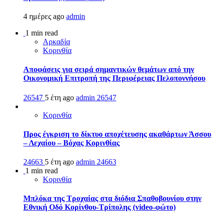
4 ημέρες ago
admin
1 min read
Αρκαδία
Κορινθία
Αποφάσεις για σειρά σημαντικών θεμάτων από την
Οικονομική Επιτροπή της Περιφέρειας Πελοποννήσου
26547
5 έτη ago
admin
26547
Κορινθία
Προς έγκριση το δίκτυο αποχέτευσης ακαθάρτων Άσσου
– Λεχαίου – Βόχας Κορινθίας
24663
5 έτη ago
admin
24663
1 min read
Κορινθία
Μπλόκα της Τροχαίας στα διόδια Σπαθοβουνίου στην
Εθνική Οδό Κορίνθου-Τρίπολης (video-φώτο)