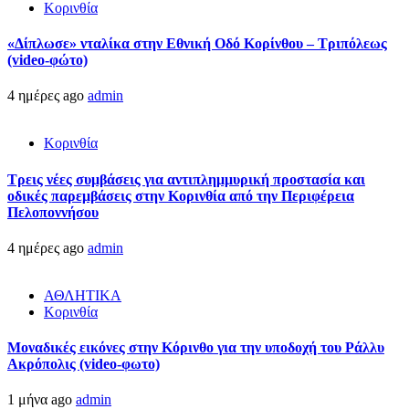
Κορινθία
«Δίπλωσε» νταλίκα στην Εθνική Oδό Κορίνθου – Τριπόλεως
(video-φώτο)
4 ημέρες ago
admin
Κορινθία
Τρεις νέες συμβάσεις για αντιπλημμυρική προστασία και
οδικές παρεμβάσεις στην Κορινθία από την Περιφέρεια
Πελοποννήσου
4 ημέρες ago
admin
ΑΘΛΗΤΙΚΑ
Κορινθία
Μοναδικές εικόνες στην Κόρινθο για την υποδοχή του Ράλλυ
Ακρόπολις (video-φωτο)
1 μήνα ago
admin