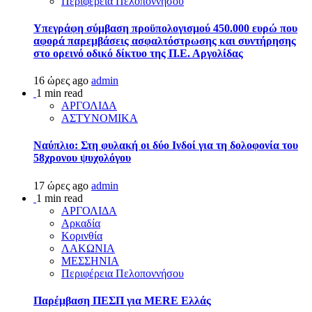
Περιφέρεια Πελοποννήσου
Υπεγράφη σύμβαση προϋπολογισμού 450.000 ευρώ που
αφορά παρεμβάσεις ασφαλτόστρωσης και συντήρησης
στο ορεινό οδικό δίκτυο της Π.Ε. Αργολίδας
16 ώρες ago
admin
1 min read
ΑΡΓΟΛΙΔΑ
ΑΣΤΥΝΟΜΙΚΑ
Ναύπλιο: Στη φυλακή οι δύο Ινδοί για τη δολοφονία του
58χρονου ψυχολόγου
17 ώρες ago
admin
1 min read
ΑΡΓΟΛΙΔΑ
Αρκαδία
Κορινθία
ΛΑΚΩΝΙΑ
ΜΕΣΣΗΝΙΑ
Περιφέρεια Πελοποννήσου
Παρέμβαση ΠΕΣΠ για MERE Ελλάς