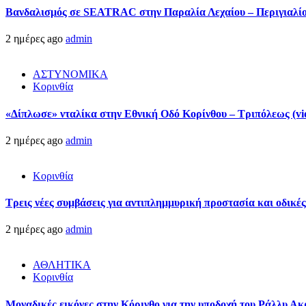
Βανδαλισμός σε SEATRAC στην Παραλία Λεχαίου – Περιγιαλίου
2 ημέρες ago
admin
ΑΣΤΥΝΟΜΙΚΑ
Κορινθία
«Δίπλωσε» νταλίκα στην Εθνική Oδό Κορίνθου – Τριπόλεως (vi
2 ημέρες ago
admin
Κορινθία
Τρεις νέες συμβάσεις για αντιπλημμυρική προστασία και οδικέ
2 ημέρες ago
admin
ΑΘΛΗΤΙΚΑ
Κορινθία
Μοναδικές εικόνες στην Κόρινθο για την υποδοχή του Ράλλυ Ακ