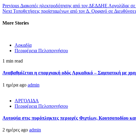
Previous
Διακοπές ηλεκτροδότησης από τον ΔΕΔΔΗΕ Αργολίδας σε 
Next
Τοποθετήσεις προϊσταμένων από τον Δ. Ορφανό σε Διευθύνσε
More Stories
Αρκαδία
Περιφέρεια Πελοποννήσου
1 min read
Αναβαθμίζεται η επαρχιακή οδός Αρκαδικό – Σαμπατική με χρ
1 ημέρα ago
admin
ΑΡΓΟΛΙΔΑ
Περιφέρεια Πελοποννήσου
Αυτοψία στις πυρόπληκτες περιοχές Φιχτίων, Κουτσοποδίου κ
2 ημέρες ago
admin