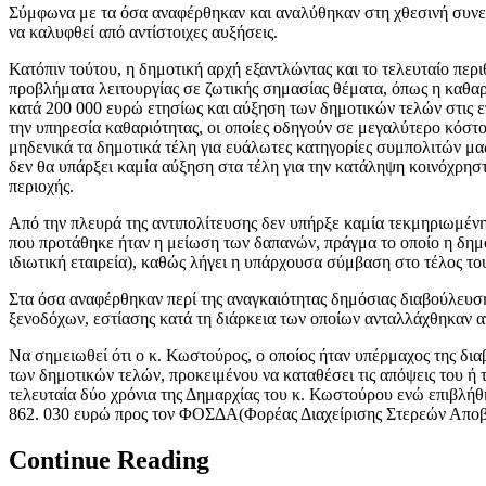
Σύμφωνα με τα όσα αναφέρθηκαν και αναλύθηκαν στη χθεσινή συνεδ
να καλυφθεί από αντίστοιχες αυξήσεις.
Κατόπιν τούτου, η δημοτική αρχή εξαντλώντας και το τελευταίο περ
προβλήματα λειτουργίας σε ζωτικής σημασίας θέματα, όπως η καθαρ
κατά 200 000 ευρώ ετησίως και αύξηση των δημοτικών τελών στις επ
την υπηρεσία καθαριότητας, οι οποίες οδηγούν σε μεγαλύτερο κόστ
μηδενικά τα δημοτικά τέλη για ευάλωτες κατηγορίες συμπολιτών μας,
δεν θα υπάρξει καμία αύξηση στα τέλη για την κατάληψη κοινόχρησ
περιοχής.
Από την πλευρά της αντιπολίτευσης δεν υπήρξε καμία τεκμηριωμένη
που προτάθηκε ήταν η μείωση των δαπανών, πράγμα το οποίο η δημ
ιδιωτική εταιρεία), καθώς λήγει η υπάρχουσα σύμβαση στο τέλος του
Στα όσα αναφέρθηκαν περί της αναγκαιότητας δημόσιας διαβούλευσ
ξενοδόχων, εστίασης κατά τη διάρκεια των οποίων ανταλλάχθηκαν α
Να σημειωθεί ότι ο κ. Κωστούρος, ο οποίος ήταν υπέρμαχος της δι
των δημοτικών τελών, προκειμένου να καταθέσει τις απόψεις του ή 
τελευταία δύο χρόνια της Δημαρχίας του κ. Κωστούρου ενώ επιβλήθ
862. 030 ευρώ προς τον ΦΟΣΔΑ(Φορέας Διαχείρισης Στερεών Αποβλή
Continue Reading