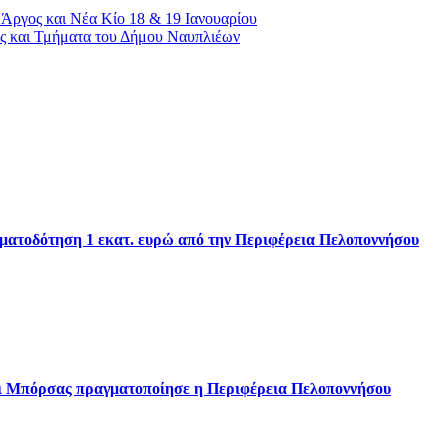
Άργος και Νέα Κίο 18 & 19 Ιανουαρίου
ις και Τμήματα του Δήμου Ναυπλιέων
ηματοδότηση 1 εκατ. ευρώ από την Περιφέρεια Πελοποννήσου
αι Μπόρσας πραγματοποίησε η Περιφέρεια Πελοποννήσου