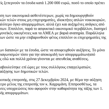
ς ξεπερνούν τα έσοδα κατά 1.200 000 ευρώ, ποσό το οποίο πρέπει
ύφιση των οικονομικά ασθενέστερων, χωρίς να δημιουργηθούν
ών τελών στους μη επιχειρηματίες, ιδιοκτήτες απλών νοικοκυριών,
γαλύτερο όγκο απορριμμάτων, αλλά έχει και αυξημένες ανάγκες από
των. Επιπλέον, παρά το ασφυκτικό οικονομικό περιβάλλον, διατηρεί
ονογονεϊκές οικογένειες και τα ΑΜΕΑ με βαριά αναπηρία. Παράλληλα
ν ώστε να μην επιβαρυνθούν φέτος επιπλέον οι επιχειρηματίες της
 των δαπανών με τα έσοδα, ώστε να αποφευχθούν αυξήσεις. Το μόνο
 διαγωνισμών τόσο για την αποκομιδή των απορριμμάτων(από
ς εδώ και πολλά χρόνια γίνονται με απευθείας αναθέσεις.
ιαβουλεύτηκε επί ώρες με τους συλλόγους επαγγελματιών,
 αύξησης των δημοτικών τελών.
οτικής επιτροπής, στις 27 Δεκεμβρίου 2024, με θέμα την αύξηση
ερο μέλος της επιτροπής τον κ. Καχριμάνη. Επιπροσθέτως, τα
τες υποχρεώσεις που αφορούν στην καθαριότητα της τάξης των 1.
δής απορριμμάτων.