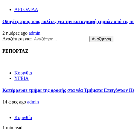
ΑΡΓΟΛΙΔΑ
Οδηγίες προς τους πολίτες για την καταγραφή ζημιών από τις 
2 ημέρες ago
admin
Αναζήτηση για:
ΡΕΠΟΡΤΑΖ
Κορινθία
ΥΓΕΙΑ
Kατέρρευσε τμήμα της οροφής στα νέα Τμήματα Επειγόντων Π
14 ώρες ago
admin
Κορινθία
1 min read