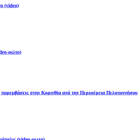
 (video)
deo-φώτο)
ς παρεμβάσεις στην Κορινθία από την Περιφέρεια Πελοποννήσου
ρόπολις (video-φωτο)