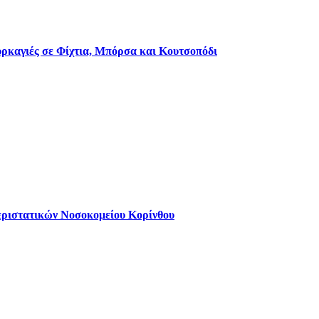
πυρκαγιές σε Φίχτια, Μπόρσα και Κουτσοπόδι
εριστατικών Νοσοκομείου Κορίνθου