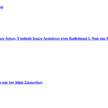
να
 Αγίων, Υποδοχή Ιερών Λειψάνων στον Καθεδρικό Ι. Ναό του 
ο και τον Δήμο Σικυωνίων