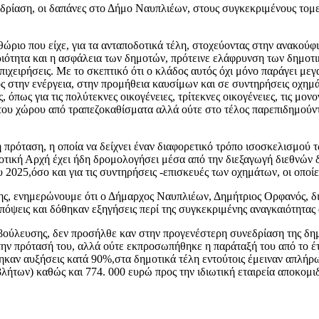
ρίαση, οι δαπάνες στο Δήμο Ναυπλιέων, στους συγκεκριμένους τομεί
ιθώριο που είχε, για τα ανταποδοτικά τέλη, στοχεύοντας στην ανακο
ιότητα και η ασφάλεια των δημοτών, πρότεινε ελάφρυνση των δημοτικ
ιχειρήσεις. Με το σκεπτικό ότι ο κλάδος αυτός όχι μόνο παράγει με
ος στην ενέργεια, στην προμήθεια καυσίμων και σε συντηρήσεις οχημά
 όπως για τις πολύτεκνες οικογένειες, τρίτεκνες οικογένειες, τις μ
του χώρου από τραπεζοκαθίσματα αλλά ούτε στο τέλος παρεπιδημούντω
 πρόταση, η οποία να δείχνει έναν διαφορετικό τρόπο ισοσκελισμού
οτική Αρχή έχει ήδη δρομολογήσει μέσα από την διεξαγωγή διεθνών
 2025,όσο και για τις συντηρήσεις -επισκευές των οχημάτων, οι οποίε
ης, ενημερώνουμε ότι ο Δήμαρχος Ναυπλιέων, Δημήτριος Ορφανός, δ
πόψεις και δόθηκαν εξηγήσεις περί της συγκεκριμένης αναγκαιότητας
αβούλευσης, δεν προσήλθε καν στην προγενέστερη συνεδρίαση της δημ
την πρότασή του, αλλά ούτε εκπροσωπήθηκε η παράταξή του από το έτ
ηκαν αυξήσεις κατά 90%,στα δημοτικά τέλη εντούτοις έμειναν απλήρω
των) καθώς και 774. 000 ευρώ προς την ιδιωτική εταιρεία αποκομι