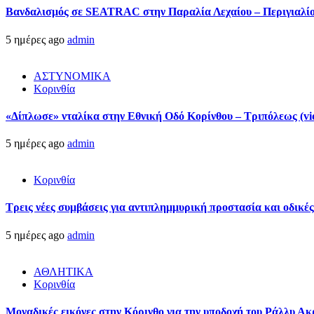
Βανδαλισμός σε SEATRAC στην Παραλία Λεχαίου – Περιγιαλίου
5 ημέρες ago
admin
ΑΣΤΥΝΟΜΙΚΑ
Κορινθία
«Δίπλωσε» νταλίκα στην Εθνική Oδό Κορίνθου – Τριπόλεως (vi
5 ημέρες ago
admin
Κορινθία
Τρεις νέες συμβάσεις για αντιπλημμυρική προστασία και οδικέ
5 ημέρες ago
admin
ΑΘΛΗΤΙΚΑ
Κορινθία
Μοναδικές εικόνες στην Κόρινθο για την υποδοχή του Ράλλυ Ακ