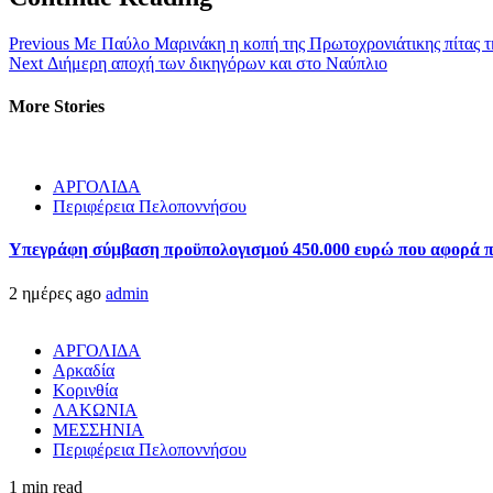
Previous
Με Παύλο Μαρινάκη η κοπή της Πρωτοχρονιάτικης πίτας τ
Next
Διήμερη αποχή των δικηγόρων και στο Ναύπλιο
More Stories
ΑΡΓΟΛΙΔΑ
Περιφέρεια Πελοποννήσου
Υπεγράφη σύμβαση προϋπολογισμού 450.000 ευρώ που αφορά πα
2 ημέρες ago
admin
ΑΡΓΟΛΙΔΑ
Αρκαδία
Κορινθία
ΛΑΚΩΝΙΑ
ΜΕΣΣΗΝΙΑ
Περιφέρεια Πελοποννήσου
1 min read