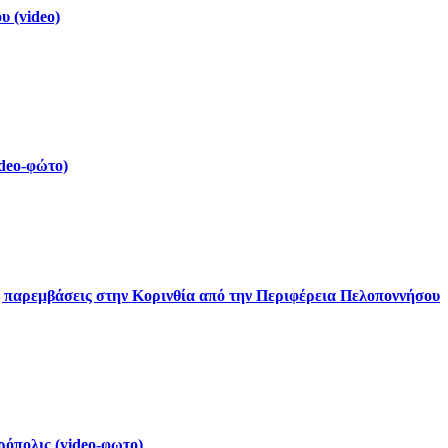
 (video)
deo-φώτο)
ς παρεμβάσεις στην Κορινθία από την Περιφέρεια Πελοποννήσου
ρόπολις (video-φωτο)