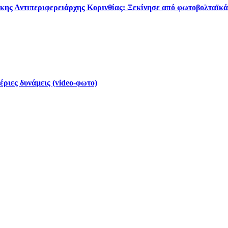
κης Αντιπεριφερειάρχης Κορινθίας: Ξεκίνησε από φωτοβολταϊκά
έριες δυνάμεις (video-φωτο)