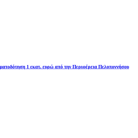
ηματοδότηση 1 εκατ. ευρώ από την Περιφέρεια Πελοποννήσου