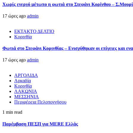
Χωρίς ενεργό μέτωπο η φωτιά στο Στεφάνι Κορίνθου – Σ.Μουρί
17 ώρες ago
admin
ΕΚΤΑΚΤΟ ΔΕΛΤΙΟ
Κορινθία
Φωτιά στο Στεφάνι Κορινθίας – Ενισχύθηκαν οι επίγειες και ενα
17 ώρες ago
admin
ΑΡΓΟΛΙΔΑ
Αρκαδία
Κορινθία
ΛΑΚΩΝΙΑ
ΜΕΣΣΗΝΙΑ
Περιφέρεια Πελοποννήσου
1 min read
Παρέμβαση ΠΕΣΠ για MERE Ελλάς