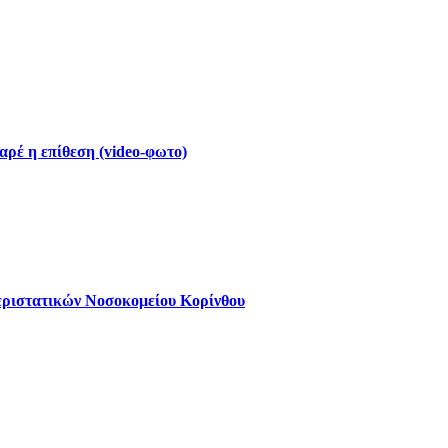
ρέ η επίθεση (video-φωτο)
εριστατικών Νοσοκομείου Κορίνθου