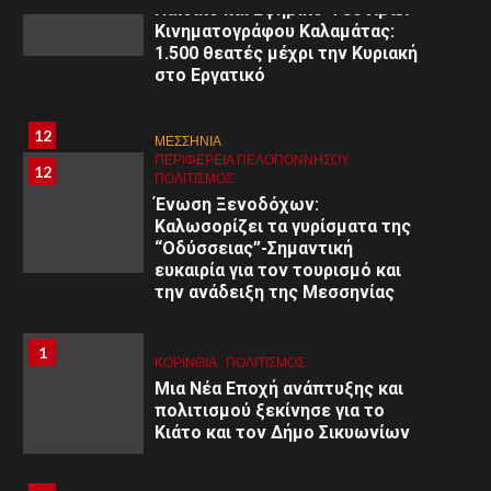
Παιδικό και Εφηβικό Φεστιβάλ
Κινηματογράφου Καλαμάτας:
1.500 θεατές μέχρι την Κυριακή
στο Εργατικό
8
8
ΑΡΓΟΛΙΔΑ
12
ΜΕΣΣΗΝΙΑ
ΠΕΡΙΦΈΡΕΙΑ ΠΕΛΟΠΟΝΝΉΣΟΥ
ΥΓΕΙΑ
ΠΕΡΙΦΈΡΕΙΑ ΠΕΛΟΠΟΝΝΉΣΟΥ
12
Εκδήλωση στο Άργος: «Εφηβική
ΠΟΛΙΤΙΣΜΌΣ
ψυχολογία: Κατανόηση –
Ένωση Ξενοδόχων:
Διαχείριση – Υποστήριξη»
Καλωσορίζει τα γυρίσματα της
“Οδύσσειας”-Σημαντική
ευκαιρία για τον τουρισμό και
9
9
ΚΟΡΙΝΘΊΑ
την ανάδειξη της Μεσσηνίας
ΠΕΡΙΦΈΡΕΙΑ ΠΕΛΟΠΟΝΝΉΣΟΥ
ΥΓΕΙΑ
Α΄ Ε.Λ.Μ.Ε. Κορινθίας:
Εθελοντική Αιμοδοσία στο 1ο
1
1
ΚΟΡΙΝΘΊΑ
ΠΟΛΙΤΙΣΜΌΣ
Γυμνάσιο Κορίνθου
Μια Νέα Εποχή ανάπτυξης και
πολιτισμού ξεκίνησε για το
Κιάτο και τον Δήμο Σικυωνίων
10
ΚΟΡΙΝΘΊΑ
10
ΠΕΡΙΦΈΡΕΙΑ ΠΕΛΟΠΟΝΝΉΣΟΥ
ΥΓΕΙΑ
Ιατρικός Σύλλογος Κορινθίας: