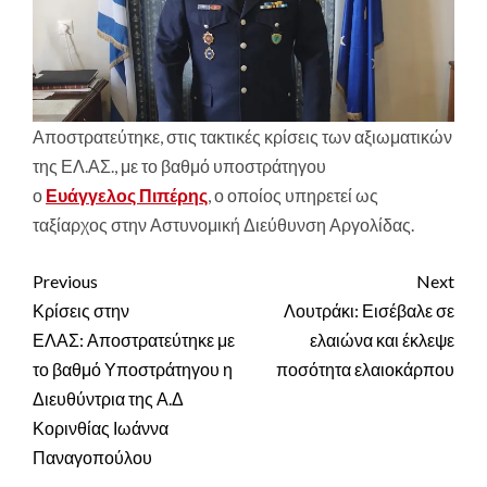
Αποστρατεύτηκε, στις τακτικές κρίσεις των αξιωματικών
της ΕΛ.ΑΣ., με το βαθμό υποστράτηγου
ο
Ευάγγελος Πιπέρης
, ο οποίος υπηρετεί ως
ταξίαρχος στην Αστυνομική Διεύθυνση Αργολίδας.
Continue
Previous
Next
Reading
Κρίσεις στην
Λουτράκι: Εισέβαλε σε
ΕΛΑΣ: Αποστρατεύτηκε με
ελαιώνα και έκλεψε
το βαθμό Υποστράτηγου η
ποσότητα ελαιοκάρπου
Διευθύντρια της Α.Δ
Κορινθίας Ιωάννα
Παναγοπούλου