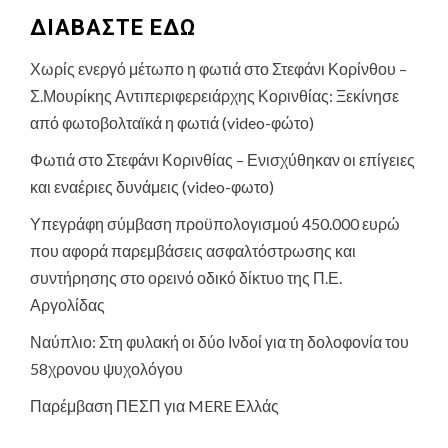
ΔΙΑΒΑΣΤΕ ΕΔΩ
Χωρίς ενεργό μέτωπο η φωτιά στο Στεφάνι Κορίνθου –
Σ.Μουρίκης Αντιπεριφερειάρχης Κορινθίας: Ξεκίνησε
από φωτοβολταϊκά η φωτιά (video-φώτο)
Φωτιά στο Στεφάνι Κορινθίας – Ενισχύθηκαν οι επίγειες
και εναέριες δυνάμεις (video-φωτο)
Υπεγράφη σύμβαση προϋπολογισμού 450.000 ευρώ
που αφορά παρεμβάσεις ασφαλτόστρωσης και
συντήρησης στο ορεινό οδικό δίκτυο της Π.Ε.
Αργολίδας
Ναύπλιο: Στη φυλακή οι δύο Ινδοί για τη δολοφονία του
58χρονου ψυχολόγου
Παρέμβαση ΠΕΣΠ για MERE Ελλάς