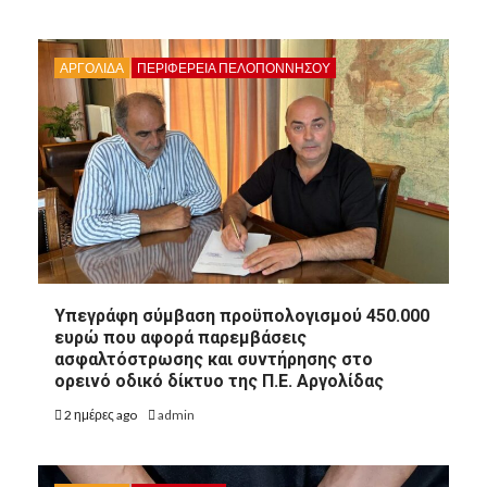
ΑΡΓΟΛΙΔΑ
ΠΕΡΙΦΈΡΕΙΑ ΠΕΛΟΠΟΝΝΉΣΟΥ
8
ΑΡΓΟΛΙΔΑ
Υπεγράφη σύμβαση προϋπολογισμού 450.000
8
ΠΕΡΙΦΈΡΕΙΑ ΠΕΛΟΠΟΝΝΉΣΟΥ
ΠΟΛΙΤΙΣΜΌΣ
ευρώ που αφορά παρεμβάσεις
ασφαλτόστρωσης και συντήρησης στο
Άργος: Η Κατερίνα
ορεινό οδικό δίκτυο της Π.Ε. Αργολίδας
Δημακοπούλου ομιλήτρια στο
συνέδριο “Γυναίκα: Πολλαπλοί
2 ημέρες ago
admin
Ρόλοι, Μια Ταυτότητα”
9