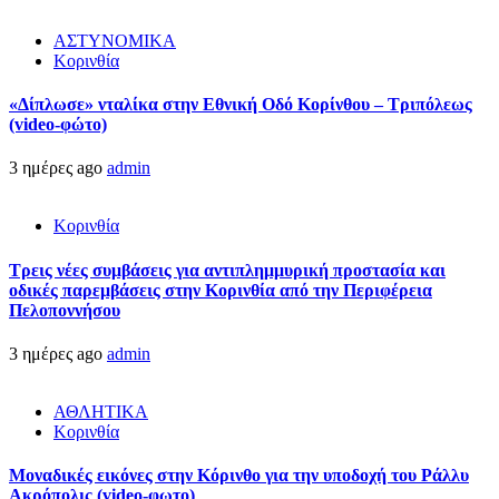
ΑΣΤΥΝΟΜΙΚΑ
Κορινθία
«Δίπλωσε» νταλίκα στην Εθνική Oδό Κορίνθου – Τριπόλεως
(video-φώτο)
3 ημέρες ago
admin
Κορινθία
Τρεις νέες συμβάσεις για αντιπλημμυρική προστασία και
οδικές παρεμβάσεις στην Κορινθία από την Περιφέρεια
Πελοποννήσου
3 ημέρες ago
admin
ΑΘΛΗΤΙΚΑ
Κορινθία
Μοναδικές εικόνες στην Κόρινθο για την υποδοχή του Ράλλυ
Ακρόπολις (video-φωτο)