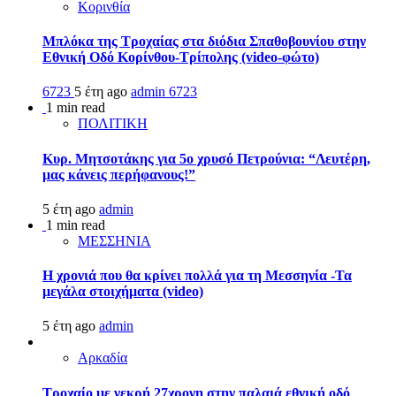
Κορινθία
Μπλόκα της Τροχαίας στα διόδια Σπαθοβουνίου στην
Εθνική Οδό Κορίνθου-Τρίπολης (video-φώτο)
6723
5 έτη ago
admin
6723
1 min read
ΠΟΛΙΤΙΚΗ
Κυρ. Μητσοτάκης για 5ο χρυσό Πετρούνια: “Λευτέρη,
μας κάνεις περήφανους!”
5 έτη ago
admin
1 min read
ΜΕΣΣΗΝΙΑ
Η χρονιά που θα κρίνει πολλά για τη Μεσσηνία -Τα
μεγάλα στοιχήματα (video)
5 έτη ago
admin
Αρκαδία
Τροχαίο με νεκρή 27χρονη στην παλαιά εθνική οδό