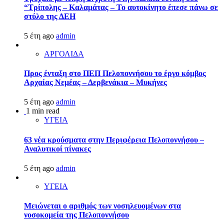
“Τρίπολης – Καλαμάτας – Το αυτοκίνητο έπεσε πάνω σε
στύλο της ΔΕΗ
5 έτη ago
admin
ΑΡΓΟΛΙΔΑ
Προς ένταξη στο ΠΕΠ Πελοποννήσου το έργο κόμβος
Αρχαίας Νεμέας – Δερβενάκια – Μυκήνες
5 έτη ago
admin
1 min read
ΥΓΕΙΑ
63 νέα κρούσματα στην Περιφέρεια Πελοποννήσου –
Αναλυτικοί πίνακες
5 έτη ago
admin
ΥΓΕΙΑ
Μειώνεται ο αριθμός των νοσηλευομένων στα
νοσοκομεία της Πελοποννήσου