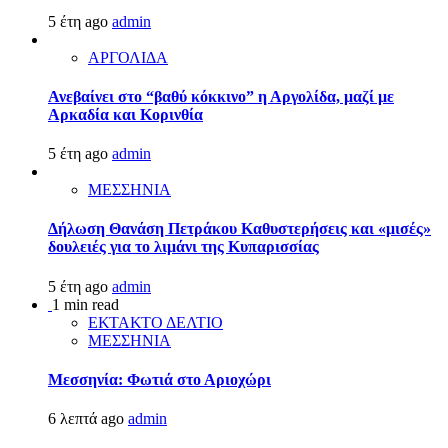
5 έτη ago
admin
ΑΡΓΟΛΙΔΑ
Ανεβαίνει στο “βαθύ κόκκινο” η Αργολίδα, μαζί με
Αρκαδία και Κορινθία
5 έτη ago
admin
ΜΕΣΣΗΝΙΑ
Δήλωση Θανάση Πετράκου Καθυστερήσεις και «μισές»
δουλειές για το λιμάνι της Κυπαρισσίας
5 έτη ago
admin
1 min read
ΕΚΤΑΚΤΟ ΔΕΛΤΙΟ
ΜΕΣΣΗΝΙΑ
Μεσσηνία: Φωτιά στο Αριοχώρι
6 λεπτά ago
admin