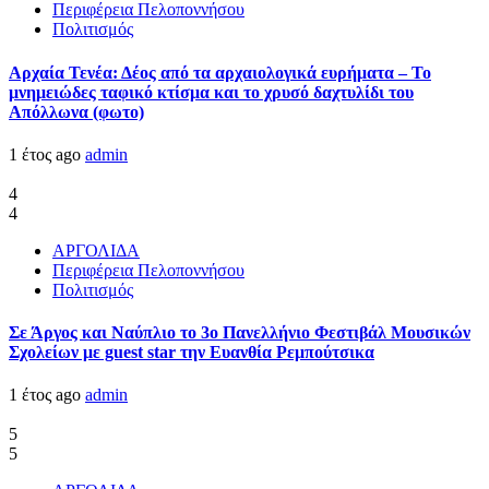
Περιφέρεια Πελοποννήσου
Πολιτισμός
Αρχαία Τενέα: Δέος από τα αρχαιολογικά ευρήματα – Το
μνημειώδες ταφικό κτίσμα και το χρυσό δαχτυλίδι του
Απόλλωνα (φωτο)
1 έτος ago
admin
4
4
ΑΡΓΟΛΙΔΑ
Περιφέρεια Πελοποννήσου
Πολιτισμός
Σε Άργος και Ναύπλιο το 3ο Πανελλήνιο Φεστιβάλ Μουσικών
Σχολείων με guest star την Ευανθία Ρεμπούτσικα
1 έτος ago
admin
5
5