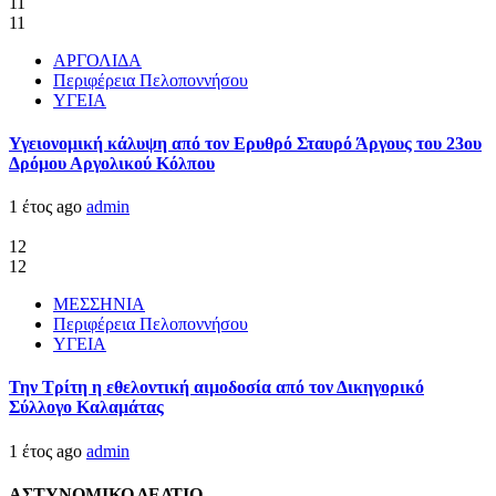
11
11
ΑΡΓΟΛΙΔΑ
Περιφέρεια Πελοποννήσου
ΥΓΕΙΑ
Υγειονομική κάλυψη από τον Ερυθρό Σταυρό Άργους του 23ου
Δρόμου Αργολικού Κόλπου
1 έτος ago
admin
12
12
ΜΕΣΣΗΝΙΑ
Περιφέρεια Πελοποννήσου
ΥΓΕΙΑ
Την Τρίτη η εθελοντική αιμοδοσία από τον Δικηγορικό
Σύλλογο Καλαμάτας
1 έτος ago
admin
ΑΣΤΥΝΟΜΙΚΟ ΔΕΛΤΙΟ