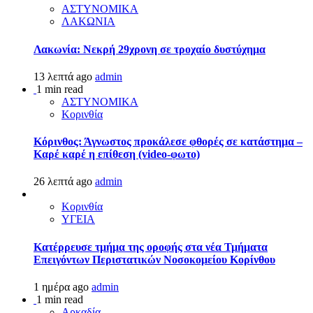
ΑΣΤΥΝΟΜΙΚΑ
ΛΑΚΩΝΙΑ
Λακωνία: Νεκρή 29χρονη σε τροχαίο δυστύχημα
13 λεπτά ago
admin
1 min read
ΑΣΤΥΝΟΜΙΚΑ
Κορινθία
Κόρινθος: Άγνωστος προκάλεσε φθορές σε κατάστημα –
Καρέ καρέ η επίθεση (video-φωτο)
26 λεπτά ago
admin
Κορινθία
ΥΓΕΙΑ
Kατέρρευσε τμήμα της οροφής στα νέα Τμήματα
Επειγόντων Περιστατικών Νοσοκομείου Κορίνθου
1 ημέρα ago
admin
1 min read
Αρκαδία