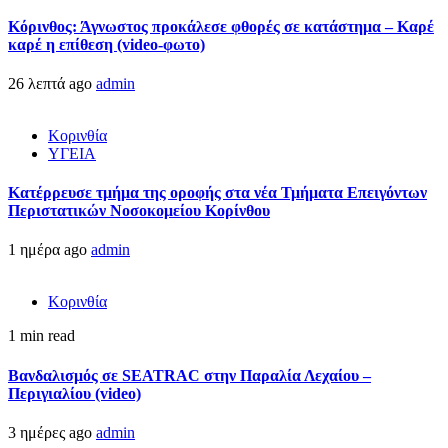
Κόρινθος: Άγνωστος προκάλεσε φθορές σε κατάστημα – Καρέ
καρέ η επίθεση (video-φωτο)
26 λεπτά ago
admin
Κορινθία
ΥΓΕΙΑ
Kατέρρευσε τμήμα της οροφής στα νέα Τμήματα Επειγόντων
Περιστατικών Νοσοκομείου Κορίνθου
1 ημέρα ago
admin
Κορινθία
1 min read
Βανδαλισμός σε SEATRAC στην Παραλία Λεχαίου –
Περιγιαλίου (video)
3 ημέρες ago
admin