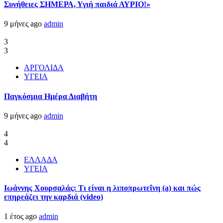
Συνήθειες ΣΗΜΕΡΑ, Υγιή παιδιά ΑΥΡΙΟ!»
9 μήνες ago
admin
3
3
ΑΡΓΟΛΙΔΑ
ΥΓΕΙΑ
Παγκόσμια Ημέρα Διαβήτη
9 μήνες ago
admin
4
4
ΕΛΛΑΔΑ
ΥΓΕΙΑ
Ιωάννης Χουρσαλάς: Τι είναι η λιποπρωτεΐνη (a) και πώς
επηρεάζει την καρδιά (video)
1 έτος ago
admin