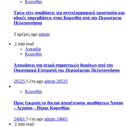
Κορινθία
Τρεις νέες συμβάσεις για αντιπλημμυρική προστασία και
οδικές παρεμβάσεις στην Κορινθία από την Περιφέρεια
Πελοποννήσου
3 ημέρες ago
admin
1 min read
Αρκαδία
Κορινθία
Αποφάσεις για σειρά σημαντικών θεμάτων από την
Οικονομική Επιτροπή της Περιφέρειας Πελοποννήσου
26525
5 έτη ago
admin
26525
Κορινθία
Προς έγκριση το δίκτυο αποχέτευσης ακαθάρτων Άσσου
– Λεχαίου – Βόχας Κορινθίας
24661
5 έτη ago
admin
24661
1 min read