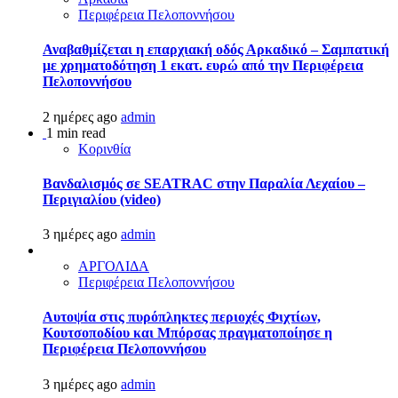
Περιφέρεια Πελοποννήσου
Αναβαθμίζεται η επαρχιακή οδός Αρκαδικό – Σαμπατική
με χρηματοδότηση 1 εκατ. ευρώ από την Περιφέρεια
Πελοποννήσου
2 ημέρες ago
admin
1 min read
Κορινθία
Βανδαλισμός σε SEATRAC στην Παραλία Λεχαίου –
Περιγιαλίου (video)
3 ημέρες ago
admin
ΑΡΓΟΛΙΔΑ
Περιφέρεια Πελοποννήσου
Αυτοψία στις πυρόπληκτες περιοχές Φιχτίων,
Κουτσοποδίου και Μπόρσας πραγματοποίησε η
Περιφέρεια Πελοποννήσου
3 ημέρες ago
admin