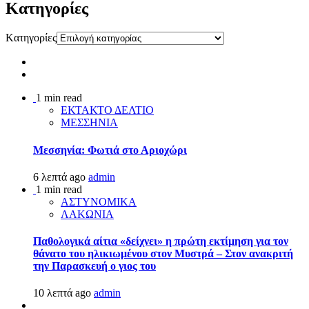
Kατηγορίες
Kατηγορίες
1 min read
ΕΚΤΑΚΤΟ ΔΕΛΤΙΟ
ΜΕΣΣΗΝΙΑ
Μεσσηνία: Φωτιά στο Αριοχώρι
6 λεπτά ago
admin
1 min read
ΑΣΤΥΝΟΜΙΚΑ
ΛΑΚΩΝΙΑ
Παθολογικά αίτια «δείχνει» η πρώτη εκτίμηση για τον
θάνατο του ηλικιωμένου στον Μυστρά – Στον ανακριτή
την Παρασκευή ο γιος του
10 λεπτά ago
admin