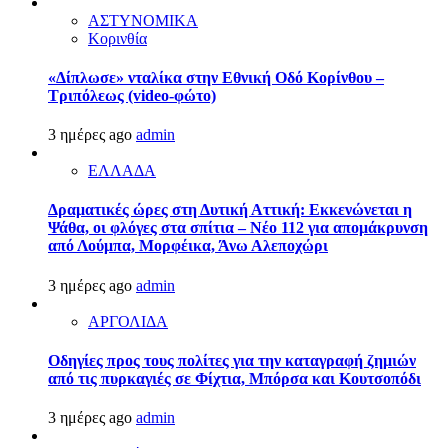
ΑΣΤΥΝΟΜΙΚΑ
Κορινθία
«Δίπλωσε» νταλίκα στην Εθνική Oδό Κορίνθου –
Τριπόλεως (video-φώτο)
3 ημέρες ago
admin
ΕΛΛΑΔΑ
Δραματικές ώρες στη Δυτική Αττική: Εκκενώνεται η
Ψάθα, οι φλόγες στα σπίτια – Νέο 112 για απομάκρυνση
από Λούμπα, Μορφέικα, Άνω Αλεποχώρι
3 ημέρες ago
admin
ΑΡΓΟΛΙΔΑ
Οδηγίες προς τους πολίτες για την καταγραφή ζημιών
από τις πυρκαγιές σε Φίχτια, Μπόρσα και Κουτσοπόδι
3 ημέρες ago
admin