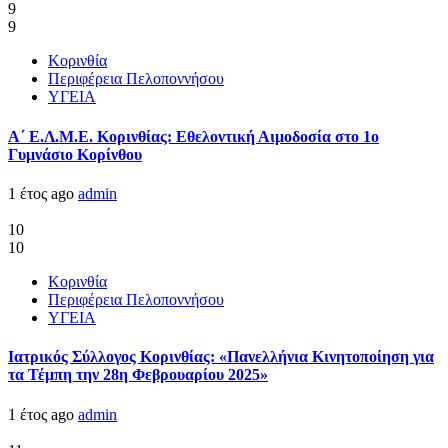
9
9
Κορινθία
Περιφέρεια Πελοποννήσου
ΥΓΕΙΑ
Α΄ Ε.Λ.Μ.Ε. Κορινθίας: Εθελοντική Αιμοδοσία στο 1ο
Γυμνάσιο Κορίνθου
1 έτος ago
admin
10
10
Κορινθία
Περιφέρεια Πελοποννήσου
ΥΓΕΙΑ
Ιατρικός Σύλλογος Κορινθίας: «Πανελλήνια Κινητοποίηση για
τα Τέμπη την 28η Φεβρουαρίου 2025»
1 έτος ago
admin