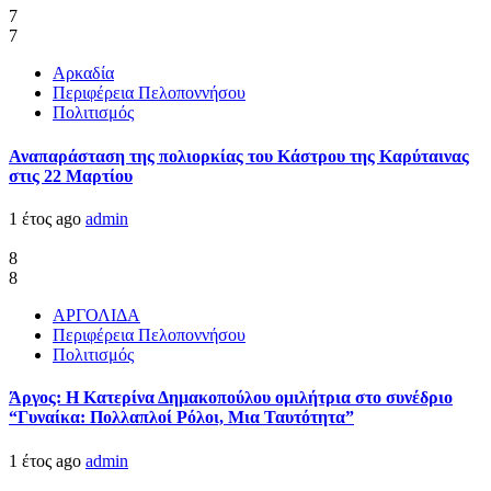
7
7
Αρκαδία
Περιφέρεια Πελοποννήσου
Πολιτισμός
Αναπαράσταση της πολιορκίας του Κάστρου της Καρύταινας
στις 22 Μαρτίου
1 έτος ago
admin
8
8
ΑΡΓΟΛΙΔΑ
Περιφέρεια Πελοποννήσου
Πολιτισμός
Άργος: Η Κατερίνα Δημακοπούλου ομιλήτρια στο συνέδριο
“Γυναίκα: Πολλαπλοί Ρόλοι, Μια Ταυτότητα”
1 έτος ago
admin