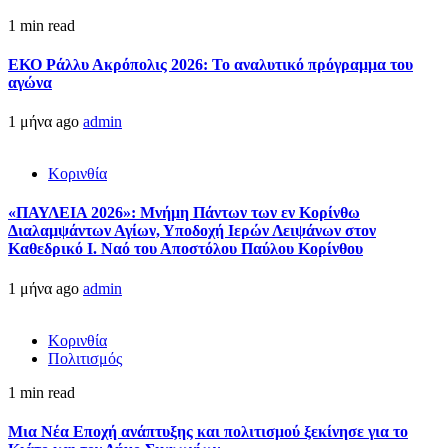
1 min read
ΕΚΟ Ράλλυ Ακρόπολις 2026: Το αναλυτικό πρόγραμμα του
αγώνα
1 μήνα ago
admin
Κορινθία
«ΠΑΥΛΕΙΑ 2026»: Μνήμη Πάντων των εν Κορίνθω
Διαλαμψάντων Αγίων, Υποδοχή Ιερών Λειψάνων στον
Καθεδρικό Ι. Ναό του Αποστόλου Παύλου Κορίνθου
1 μήνα ago
admin
Κορινθία
Πολιτισμός
1 min read
Μια Νέα Εποχή ανάπτυξης και πολιτισμού ξεκίνησε για το