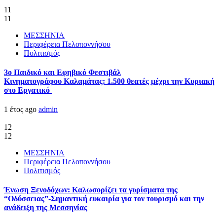
11
11
ΜΕΣΣΗΝΙΑ
Περιφέρεια Πελοποννήσου
Πολιτισμός
3ο Παιδικό και Εφηβικό Φεστιβάλ
Κινηματογράφου Καλαμάτας: 1.500 θεατές μέχρι την Κυριακή
στο Εργατικό
1 έτος ago
admin
12
12
ΜΕΣΣΗΝΙΑ
Περιφέρεια Πελοποννήσου
Πολιτισμός
Ένωση Ξενοδόχων: Καλωσορίζει τα γυρίσματα της
“Οδύσσειας”-Σημαντική ευκαιρία για τον τουρισμό και την
ανάδειξη της Μεσσηνίας