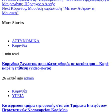
Μαυραγάνης, Πύραρχος ο Λερής
Next
Κόρινθος: Mουσική παράσταση “Με των Άστρων τη
Μουσική”
More Stories
ΑΣΤΥΝΟΜΙΚΑ
Κορινθία
1 min read
Κόρινθος: Άγνωστος προκάλεσε φθορές σε κατάστημα – Καρέ
καρέ η επίθεση (video-φωτο)
26 λεπτά ago
admin
Κορινθία
ΥΓΕΙΑ
Kατέρρευσε τμήμα της οροφής στα νέα Τμήματα Επειγόντων
Περιστατικών Νοσοκομείου Κορίνθου