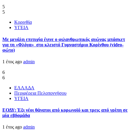
5
5
Κορινθία
ΥΓΕΙΑ
Με μεγάλη επιτυχία έγινε ο φιλανθρωπικός αγώνας μπάσκετ
για τη «Φλόγα» στο κλειστό Γυμναστήριο Κορίνθου (video-
φώτο)
1 έτος ago
admin
6
6
ΕΛΛΑΔΑ
Περιφέρεια Πελοποννήσου
ΥΓΕΙΑ
ΕΟΔΥ: Έξι νέοι θάνατοι από κορωνοϊό και τρεις από γρίπη σε
μία εβδομάδα
1 έτος ago
admin