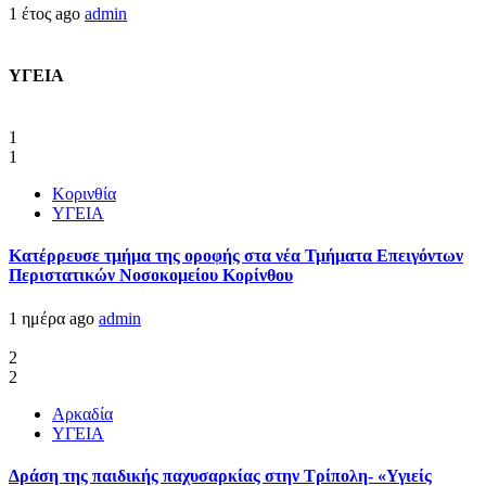
1 έτος ago
admin
ΥΓΕΙΑ
1
1
Κορινθία
ΥΓΕΙΑ
Kατέρρευσε τμήμα της οροφής στα νέα Τμήματα Επειγόντων
Περιστατικών Νοσοκομείου Κορίνθου
1 ημέρα ago
admin
2
2
Αρκαδία
ΥΓΕΙΑ
Δράση της παιδικής παχυσαρκίας στην Τρίπολη- «Υγιείς