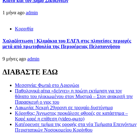
Κιάτο και τον Δήμο Σικυωνίων
1 μήνα ago
admin
Κορινθία
Χαλαζόπτωση | Κλιμάκια του ΕΛΓΑ στις πληγείσες περιοχές
μετά από πρωτοβουλία της Περιφέρειας Πελοποννήσου
9 μήνες ago
admin
ΔΙΑΒΑΣΤΕ ΕΔΩ
Μεσσηνία: Φωτιά στο Αριοχώρι
Παθολογικά αίτια «δείχνει» η πρώτη εκτίμηση για τον
θάνατο του ηλικιωμένου στον Μυστρά – Στον ανακριτή την
Παρασκευή ο γιος του
Λακωνία: Νεκρή 29χρονη σε τροχαίο δυστύχημα
Κόρινθος: Άγνωστος προκάλεσε φθορές σε κατάστημα –
Καρέ καρέ η επίθεση (video-φωτο)
Kατέρρευσε τμήμα της οροφής στα νέα Τμήματα Επειγόντων
Περιστατικών Νοσοκομείου Κορίνθου