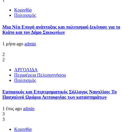
Κορινθία
Πολιτισμός
Μια Νέα Εποχή ανάπτυξης και πολιτισμού ξεκίνησε για το
Κιάτο και τον Δήμο Σικυωνίων
1 μήνα ago
admin
2
2
ΑΡΓΟΛΙΔΑ
Περιφέρεια Πελοποννήσου
Πολιτισμός
Εμπορικός και Επιχειρηματικός Σύλλογος Ναυπλίου: Το
Πασχαλινό Ωράριο Λειτουργίας των καταστημάτων
1 έτος ago
admin
3
3
Κορινθία