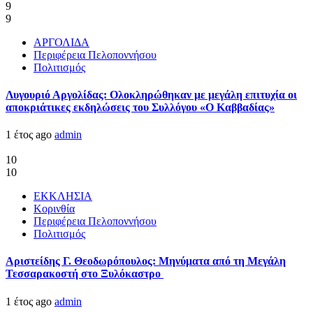
9
9
ΑΡΓΟΛΙΔΑ
Περιφέρεια Πελοποννήσου
Πολιτισμός
Λυγουριό Αργολίδας: Ολοκληρώθηκαν με μεγάλη επιτυχία οι
αποκριάτικες εκδηλώσεις του Συλλόγου «Ο Καββαδίας»
1 έτος ago
admin
10
10
ΕΚΚΛΗΣΙΑ
Κορινθία
Περιφέρεια Πελοποννήσου
Πολιτισμός
Αριστείδης Γ. Θεοδωρόπουλος: Μηνύματα από τη Μεγάλη
Τεσσαρακοστή στο Ξυλόκαστρο
1 έτος ago
admin