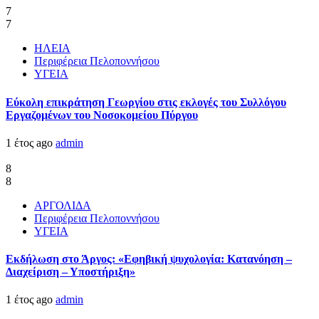
7
7
ΗΛΕΙΑ
Περιφέρεια Πελοποννήσου
ΥΓΕΙΑ
Εύκολη επικράτηση Γεωργίου στις εκλογές του Συλλόγου
Εργαζομένων του Νοσοκομείου Πύργου
1 έτος ago
admin
8
8
ΑΡΓΟΛΙΔΑ
Περιφέρεια Πελοποννήσου
ΥΓΕΙΑ
Εκδήλωση στο Άργος: «Εφηβική ψυχολογία: Κατανόηση –
Διαχείριση – Υποστήριξη»
1 έτος ago
admin