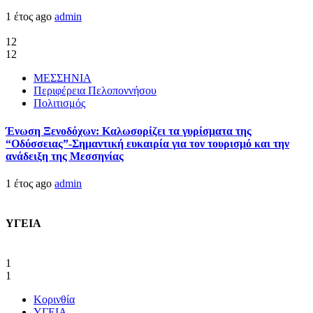
1 έτος ago
admin
12
12
ΜΕΣΣΗΝΙΑ
Περιφέρεια Πελοποννήσου
Πολιτισμός
Ένωση Ξενοδόχων: Καλωσορίζει τα γυρίσματα της
“Οδύσσειας”-Σημαντική ευκαιρία για τον τουρισμό και την
ανάδειξη της Μεσσηνίας
1 έτος ago
admin
ΥΓΕΙΑ
1
1
Κορινθία
ΥΓΕΙΑ