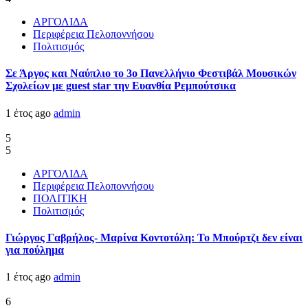
ΑΡΓΟΛΙΔΑ
Περιφέρεια Πελοποννήσου
Πολιτισμός
Σε Άργος και Ναύπλιο το 3ο Πανελλήνιο Φεστιβάλ Μουσικών
Σχολείων με guest star την Ευανθία Ρεμπούτσικα
1 έτος ago
admin
5
5
ΑΡΓΟΛΙΔΑ
Περιφέρεια Πελοποννήσου
ΠΟΛΙΤΙΚΗ
Πολιτισμός
Γιώργος Γαβρήλος- Μαρίνα Κοντοτόλη: Το Μπούρτζι δεν είναι
για πούλημα
1 έτος ago
admin
6