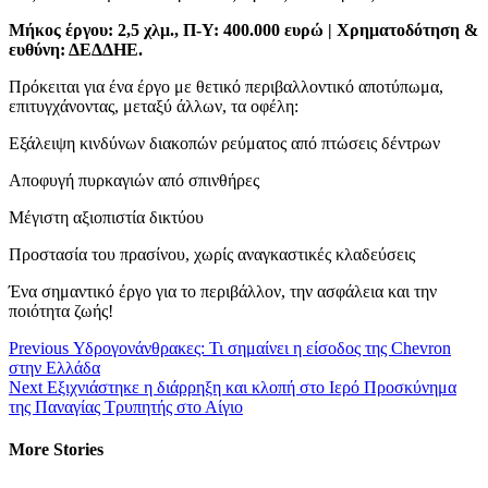
Μήκος έργου: 2,5 χλμ., Π-Υ: 400.000 ευρώ | Χρηματοδότηση &
ευθύνη: ΔΕΔΔΗΕ.
Πρόκειται για ένα έργο με θετικό περιβαλλοντικό αποτύπωμα,
επιτυγχάνοντας, μεταξύ άλλων, τα οφέλη:
Εξάλειψη κινδύνων διακοπών ρεύματος από πτώσεις δέντρων
Αποφυγή πυρκαγιών από σπινθήρες
Μέγιστη αξιοπιστία δικτύου
Προστασία του πρασίνου, χωρίς αναγκαστικές κλαδεύσεις
Ένα σημαντικό έργο για το περιβάλλον, την ασφάλεια και την
ποιότητα ζωής!
Continue
Previous
Υδρογονάνθρακες: Τι σημαίνει η είσοδος της Chevron
στην Ελλάδα
Reading
Next
Εξιχνιάστηκε η διάρρηξη και κλοπή στο Ιερό Προσκύνημα
της Παναγίας Τρυπητής στο Αίγιο
More Stories