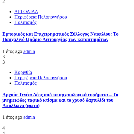
2
ΑΡΓΟΛΙΔΑ
Περιφέρεια Πελοποννήσου
Πολιτισμός
Εμπορικός και Επιχειρηματικός Σύλλογος Ναυπλίου: Το
Πασχαλινό Ωράριο Λειτουργίας των καταστημάτων
1 έτος ago
admin
3
3
Κορινθία
Περιφέρεια Πελοποννήσου
Πολιτισμός
Αρχαία Τενέα: Δέος από τα αρχαιολογικά ευρήματα – Το
μνημειώδες ταφικό κτίσμα και το χρυσό δαχτυλίδι του
Απόλλωνα (φωτο)
1 έτος ago
admin
4
4