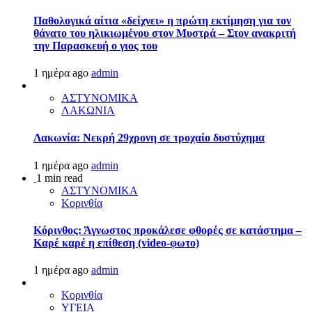
Παθολογικά αίτια «δείχνει» η πρώτη εκτίμηση για τον
θάνατο του ηλικιωμένου στον Μυστρά – Στον ανακριτή
την Παρασκευή ο γιος του
1 ημέρα ago
admin
ΑΣΤΥΝΟΜΙΚΑ
ΛΑΚΩΝΙΑ
Λακωνία: Νεκρή 29χρονη σε τροχαίο δυστύχημα
1 ημέρα ago
admin
1 min read
ΑΣΤΥΝΟΜΙΚΑ
Κορινθία
Κόρινθος: Άγνωστος προκάλεσε φθορές σε κατάστημα –
Καρέ καρέ η επίθεση (video-φωτο)
1 ημέρα ago
admin
Κορινθία
ΥΓΕΙΑ