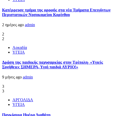
Kατέρρευσε τμήμα της οροφής στα νέα Τμήματα Επειγόντων
Περιστατικών Νοσοκομείου Κορίνθου
2 ημέρες ago
admin
2
2
Αρκαδία
ΥΓΕΙΑ
Δράση της παιδικής παχυσαρκίας στην Τρίπολη- «Υγιείς
Συνήθειες ΣΗΜΕΡΑ, Υγιή παιδιά ΑΥΡΙΟ!»
9 μήνες ago
admin
3
3
ΑΡΓΟΛΙΔΑ
ΥΓΕΙΑ
Παγκόσμια Ημέρα Διαβήτη