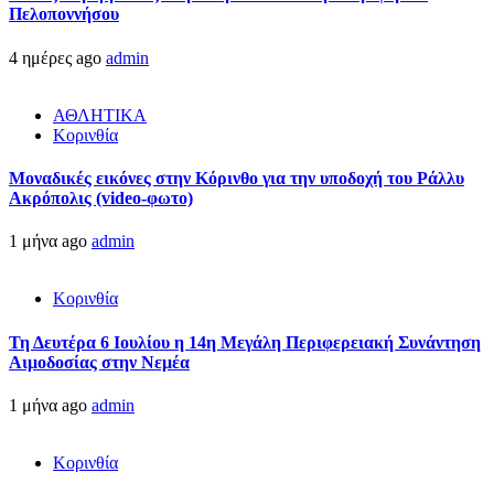
Πελοποννήσου
4 ημέρες ago
admin
ΑΘΛΗΤΙΚΑ
Κορινθία
Μοναδικές εικόνες στην Κόρινθο για την υποδοχή του Ράλλυ
Ακρόπολις (video-φωτο)
1 μήνα ago
admin
Κορινθία
Τη Δευτέρα 6 Ιουλίου η 14η Μεγάλη Περιφερειακή Συνάντηση
Αιμοδοσίας στην Νεμέα
1 μήνα ago
admin
Κορινθία