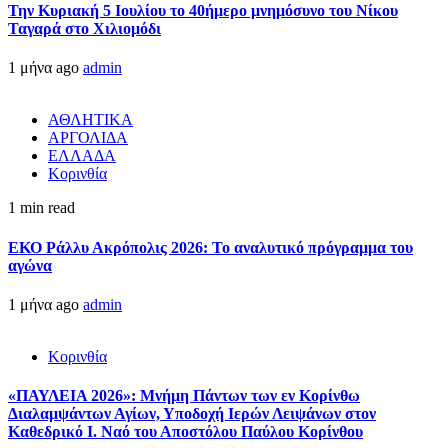
Την Κυριακή 5 Ιουλίου το 40ήμερο μνημόσυνο του Νίκου
Ταγαρά στο Χιλιομόδι
1 μήνα ago
admin
ΑΘΛΗΤΙΚΑ
ΑΡΓΟΛΙΔΑ
ΕΛΛΑΔΑ
Κορινθία
1 min read
ΕΚΟ Ράλλυ Ακρόπολις 2026: Το αναλυτικό πρόγραμμα του
αγώνα
1 μήνα ago
admin
Κορινθία
«ΠΑΥΛΕΙΑ 2026»: Μνήμη Πάντων των εν Κορίνθω
Διαλαμψάντων Αγίων, Υποδοχή Ιερών Λειψάνων στον
Καθεδρικό Ι. Ναό του Αποστόλου Παύλου Κορίνθου