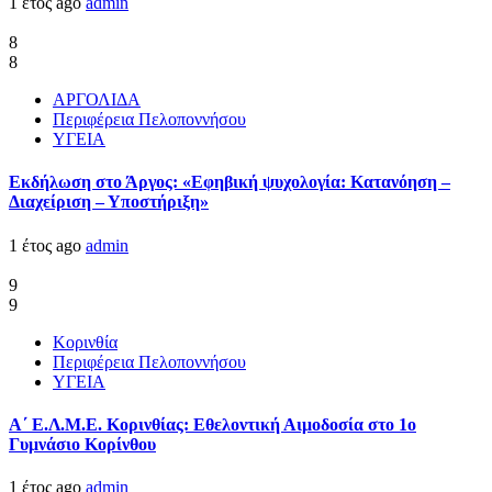
1 έτος ago
admin
8
8
ΑΡΓΟΛΙΔΑ
Περιφέρεια Πελοποννήσου
ΥΓΕΙΑ
Εκδήλωση στο Άργος: «Εφηβική ψυχολογία: Κατανόηση –
Διαχείριση – Υποστήριξη»
1 έτος ago
admin
9
9
Κορινθία
Περιφέρεια Πελοποννήσου
ΥΓΕΙΑ
Α΄ Ε.Λ.Μ.Ε. Κορινθίας: Εθελοντική Αιμοδοσία στο 1ο
Γυμνάσιο Κορίνθου
1 έτος ago
admin