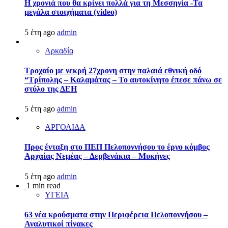
Η χρονιά που θα κρίνει πολλά για τη Μεσσηνία -Τα
μεγάλα στοιχήματα (video)
5 έτη ago
admin
Αρκαδία
Τροχαίο με νεκρή 27χρονη στην παλαιά εθνική οδό
“Τρίπολης – Καλαμάτας – Το αυτοκίνητο έπεσε πάνω σε
στύλο της ΔΕΗ
5 έτη ago
admin
ΑΡΓΟΛΙΔΑ
Προς ένταξη στο ΠΕΠ Πελοποννήσου το έργο κόμβος
Αρχαίας Νεμέας – Δερβενάκια – Μυκήνες
5 έτη ago
admin
1 min read
ΥΓΕΙΑ
63 νέα κρούσματα στην Περιφέρεια Πελοποννήσου –
Αναλυτικοί πίνακες