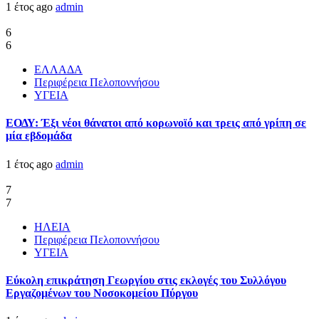
1 έτος ago
admin
6
6
ΕΛΛΑΔΑ
Περιφέρεια Πελοποννήσου
ΥΓΕΙΑ
ΕΟΔΥ: Έξι νέοι θάνατοι από κορωνοϊό και τρεις από γρίπη σε
μία εβδομάδα
1 έτος ago
admin
7
7
ΗΛΕΙΑ
Περιφέρεια Πελοποννήσου
ΥΓΕΙΑ
Εύκολη επικράτηση Γεωργίου στις εκλογές του Συλλόγου
Εργαζομένων του Νοσοκομείου Πύργου