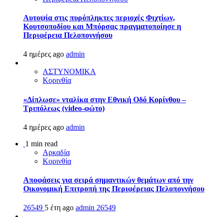
Αυτοψία στις πυρόπληκτες περιοχές Φιχτίων,
Κουτσοποδίου και Μπόρσας πραγματοποίησε η
Περιφέρεια Πελοποννήσου
4 ημέρες ago
admin
ΑΣΤΥΝΟΜΙΚΑ
Κορινθία
«Δίπλωσε» νταλίκα στην Εθνική Oδό Κορίνθου –
Τριπόλεως (video-φώτο)
4 ημέρες ago
admin
1 min read
Αρκαδία
Κορινθία
Αποφάσεις για σειρά σημαντικών θεμάτων από την
Οικονομική Επιτροπή της Περιφέρειας Πελοποννήσου
26549
5 έτη ago
admin
26549