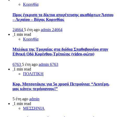
Κορινθία
Προς έγκριση το δίκτυο αποχέτευσης ακαθάρτων Άσσου
– Λεχαίου – Βόχας Κορινθίας
24664
5 έτη ago
admin
24664
1 min read
Κορινθία
Μπλόκα της Τροχαίας στα διόδια Σπαθοβουνίου στην
Εθνική Οδό Κορίνθου-Τρίπολης (video-φώτο)
6763
5 έτη ago
admin
6763
1 min read
ΠΟΛΙΤΙΚΗ
Κυρ. Μητσοτάκης για 5ο χρυσό Πετρούνια: “Λευτέρη,
μας κάνεις περήφανους!”
5 έτη ago
admin
1 min read
ΜΕΣΣΗΝΙΑ