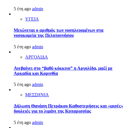
5 έτη ago
admin
ΥΓΕΙΑ
Μειώνεται ο αριθμός των νοσηλευομένων στα
νοσοκομεία της Πελοποννήσου
5 έτη ago
admin
ΑΡΓΟΛΙΔΑ
Ανεβαίνει στο “βαθύ κόκκινο” η Αργολίδα, μαζί με
Αρκαδία και Κορινθία
5 έτη ago
admin
ΜΕΣΣΗΝΙΑ
Δήλωση Θανάση Πετράκου Καθυστερήσεις και «μισές»
δουλειές για το λιμάνι της Κυπαρισσίας
5 έτη ago
admin