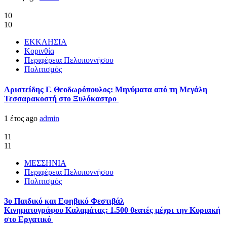
10
10
ΕΚΚΛΗΣΙΑ
Κορινθία
Περιφέρεια Πελοποννήσου
Πολιτισμός
Αριστείδης Γ. Θεοδωρόπουλος: Μηνύματα από τη Μεγάλη
Τεσσαρακοστή στο Ξυλόκαστρο
1 έτος ago
admin
11
11
ΜΕΣΣΗΝΙΑ
Περιφέρεια Πελοποννήσου
Πολιτισμός
3ο Παιδικό και Εφηβικό Φεστιβάλ
Κινηματογράφου Καλαμάτας: 1.500 θεατές μέχρι την Κυριακή
στο Εργατικό