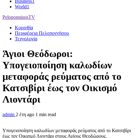
Business
1
World
1
PeloponnisosTV
Κορινθία
Περιφέρεια Πελοποννήσου
Τεχνολογία
Άγιοι Θεόδωροι:
Υπογειοποίηση καλωδίων
μεταφοράς ρεύματος από το
Κατσιβίρι έως τον Οικισμό
Λιοντάρι
admin
2 έτη ago
1 min read
Υπογειοποίηση καλωδίων μεταφοράς ρεύματος από το Κατσιβίρι
έως τον Οικισμό Λιοντάρι στους Αγίους Θεοδώρους.