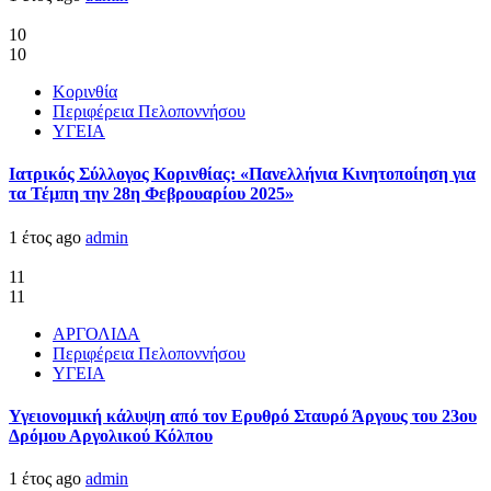
10
10
Κορινθία
Περιφέρεια Πελοποννήσου
ΥΓΕΙΑ
Ιατρικός Σύλλογος Κορινθίας: «Πανελλήνια Κινητοποίηση για
τα Τέμπη την 28η Φεβρουαρίου 2025»
1 έτος ago
admin
11
11
ΑΡΓΟΛΙΔΑ
Περιφέρεια Πελοποννήσου
ΥΓΕΙΑ
Υγειονομική κάλυψη από τον Ερυθρό Σταυρό Άργους του 23ου
Δρόμου Αργολικού Κόλπου
1 έτος ago
admin