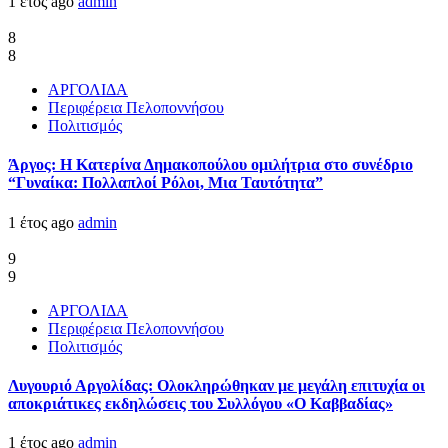
1 έτος ago
admin
8
8
ΑΡΓΟΛΙΔΑ
Περιφέρεια Πελοποννήσου
Πολιτισμός
Άργος: Η Κατερίνα Δημακοπούλου ομιλήτρια στο συνέδριο
“Γυναίκα: Πολλαπλοί Ρόλοι, Μια Ταυτότητα”
1 έτος ago
admin
9
9
ΑΡΓΟΛΙΔΑ
Περιφέρεια Πελοποννήσου
Πολιτισμός
Λυγουριό Αργολίδας: Ολοκληρώθηκαν με μεγάλη επιτυχία οι
αποκριάτικες εκδηλώσεις του Συλλόγου «Ο Καββαδίας»
1 έτος ago
admin