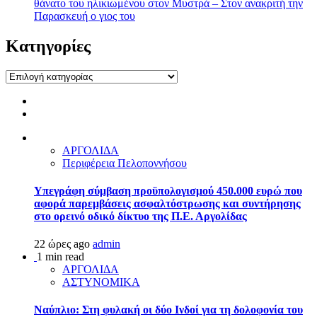
θάνατο του ηλικιωμένου στον Μυστρά – Στον ανακριτή την
Παρασκευή ο γιος του
Kατηγορίες
Kατηγορίες
ΑΡΓΟΛΙΔΑ
Περιφέρεια Πελοποννήσου
Υπεγράφη σύμβαση προϋπολογισμού 450.000 ευρώ που
αφορά παρεμβάσεις ασφαλτόστρωσης και συντήρησης
στο ορεινό οδικό δίκτυο της Π.Ε. Αργολίδας
22 ώρες ago
admin
1 min read
ΑΡΓΟΛΙΔΑ
ΑΣΤΥΝΟΜΙΚΑ
Ναύπλιο: Στη φυλακή οι δύο Ινδοί για τη δολοφονία του