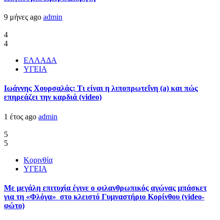
9 μήνες ago
admin
4
4
ΕΛΛΑΔΑ
ΥΓΕΙΑ
Ιωάννης Χουρσαλάς: Τι είναι η λιποπρωτεΐνη (a) και πώς
επηρεάζει την καρδιά (video)
1 έτος ago
admin
5
5
Κορινθία
ΥΓΕΙΑ
Με μεγάλη επιτυχία έγινε ο φιλανθρωπικός αγώνας μπάσκετ
για τη «Φλόγα» στο κλειστό Γυμναστήριο Κορίνθου (video-
φώτο)