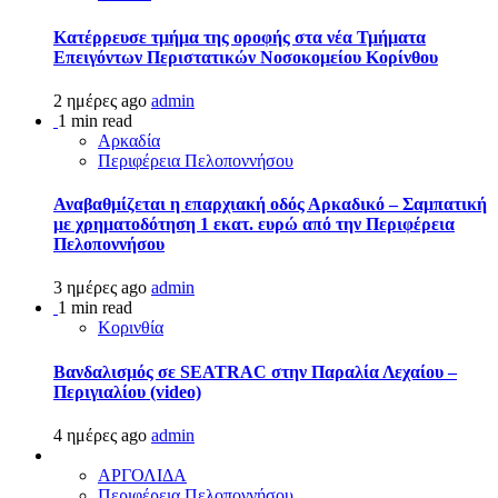
Kατέρρευσε τμήμα της οροφής στα νέα Τμήματα
Επειγόντων Περιστατικών Νοσοκομείου Κορίνθου
2 ημέρες ago
admin
1 min read
Αρκαδία
Περιφέρεια Πελοποννήσου
Αναβαθμίζεται η επαρχιακή οδός Αρκαδικό – Σαμπατική
με χρηματοδότηση 1 εκατ. ευρώ από την Περιφέρεια
Πελοποννήσου
3 ημέρες ago
admin
1 min read
Κορινθία
Βανδαλισμός σε SEATRAC στην Παραλία Λεχαίου –
Περιγιαλίου (video)
4 ημέρες ago
admin
ΑΡΓΟΛΙΔΑ
Περιφέρεια Πελοποννήσου