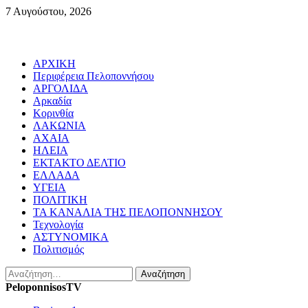
Skip
7 Αυγούστου, 2026
to
content
Primary
ΑΡΧΙΚΗ
Menu
Περιφέρεια Πελοποννήσου
ΑΡΓΟΛΙΔΑ
Αρκαδία
Κορινθία
ΛΑΚΩΝΙΑ
ΑΧΑΙΑ
ΗΛΕΙΑ
ΕΚΤΑΚΤΟ ΔΕΛΤΙΟ
ΕΛΛΑΔΑ
ΥΓΕΙΑ
ΠΟΛΙΤΙΚΗ
ΤΑ ΚΑΝΑΛΙΑ ΤΗΣ ΠΕΛΟΠΟΝΝΗΣΟΥ
Τεχνολογία
ΑΣΤΥΝΟΜΙΚΑ
Πολιτισμός
Αναζήτηση
για:
PeloponnisosTV