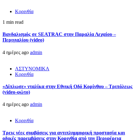
Κορινθία
1 min read
Βανδαλισμός σε SEATRAC στην Παραλία Λεχαίου –
Περιγιαλίου (video)
4 ημέρες ago
admin
ΑΣΤΥΝΟΜΙΚΑ
Κορινθία
«Δίπλωσε» νταλίκα στην Εθνική Oδό Κορίνθου – Τριπόλεως
(video-φώτο)
4 ημέρες ago
admin
Κορινθία
Τρεις νέες συμβάσεις για αντιπλημμυρική προστασία και
οδικές παρεμβάσεις στην Κορινθία από την Περιφέρεια