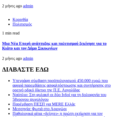
2 μήνες ago
admin
Κορινθία
Πολιτισμός
1 min read
Μια Νέα Εποχή ανάπτυξης και πολιτισμού ξεκίνησε για το
Κιάτο και τον Δήμο Σικυωνίων
2 μήνες ago
admin
ΔΙΑΒΑΣΤΕ ΕΔΩ
Υπεγράφη σύμβαση προϋπολογισμού 450.000 ευρώ που
αφορά παρεμβάσεις ασφαλτόστρωσης και συντήρησης στο
ορεινό οδικό δίκτυο της Π.Ε. Αργολίδας
Ναύπλιο: Στη φυλακή οι δύο Ινδοί για τη δολοφονία του
58χρονου ψυχολόγου
Παρέμβαση ΠΕΣΠ για MERE Ελλάς
Μεσσηνία: Φωτιά στο Αριοχώρι
Παθολογικά αίτια «δείχνει» η πρώτη εκτίμηση για τον