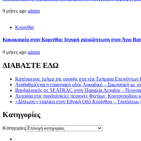
9 μήνες ago
admin
Κορινθία
Κακοκαιρία στην Κορινθία: Ισχυρή χαλαζόπτωση στον Άγιο Βασί
9 μήνες ago
admin
ΔΙΑΒΑΣΤΕ ΕΔΩ
Kατέρρευσε τμήμα της οροφής στα νέα Τμήματα Επειγόντων
Αναβαθμίζεται η επαρχιακή οδός Αρκαδικό – Σαμπατική με χ
Βανδαλισμός σε SEATRAC στην Παραλία Λεχαίου – Περιγιαλ
Αυτοψία στις πυρόπληκτες περιοχές Φιχτίων, Κουτσοποδίου
«Δίπλωσε» νταλίκα στην Εθνική Oδό Κορίνθου – Τριπόλεως 
Kατηγορίες
Kατηγορίες