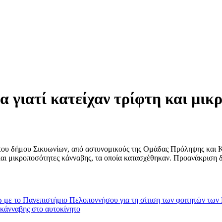
 γιατί κατείχαν τρίφτη και μικ
α του δήμου Σικυωνίων, από αστυνομικούς της Ομάδας Πρόληψης και 
φτη και μικροποσότητες κάνναβης, τα οποία κατασχέθηκαν. Προανάκριση
ώ με το Πανεπιστήμιο Πελοποννήσου για τη σίτιση των φοιτητών τω
κάνναβης στο αυτοκίνητο