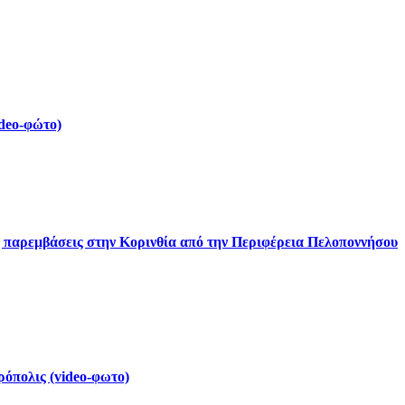
deo-φώτο)
ς παρεμβάσεις στην Κορινθία από την Περιφέρεια Πελοποννήσου
ρόπολις (video-φωτο)