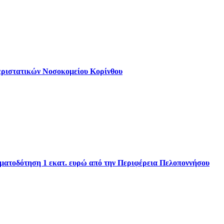
εριστατικών Νοσοκομείου Κορίνθου
ηματοδότηση 1 εκατ. ευρώ από την Περιφέρεια Πελοποννήσου