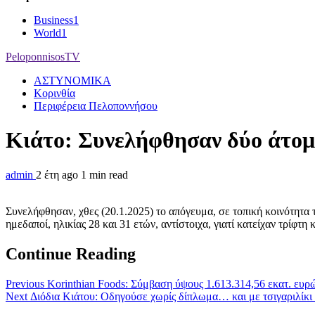
Business
1
World
1
PeloponnisosTV
ΑΣΤΥΝΟΜΙΚΑ
Κορινθία
Περιφέρεια Πελοποννήσου
Κιάτο: Συνελήφθησαν δύο άτομα
admin
2 έτη ago
1 min read
Συνελήφθησαν, χθες (20.1.2025) το απόγευμα, σε τοπική κοινότητ
ημεδαποί, ηλικίας 28 και 31 ετών, αντίστοιχα, γιατί κατείχαν τρί
Continue Reading
Previous
Korinthian Foods: Σύμβαση ύψους 1.613.314,56 εκατ. ευρ
Next
Διόδια Κιάτου: Οδηγούσε χωρίς δίπλωμα… και με τσιγαριλίκι 