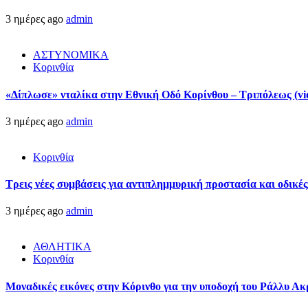
3 ημέρες ago
admin
ΑΣΤΥΝΟΜΙΚΑ
Κορινθία
«Δίπλωσε» νταλίκα στην Εθνική Oδό Κορίνθου – Τριπόλεως (vi
3 ημέρες ago
admin
Κορινθία
Τρεις νέες συμβάσεις για αντιπλημμυρική προστασία και οδικέ
3 ημέρες ago
admin
ΑΘΛΗΤΙΚΑ
Κορινθία
Μοναδικές εικόνες στην Κόρινθο για την υποδοχή του Ράλλυ Ακ