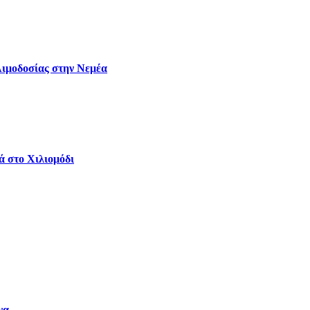
Αιμοδοσίας στην Νεμέα
ά στο Χιλιομόδι
να