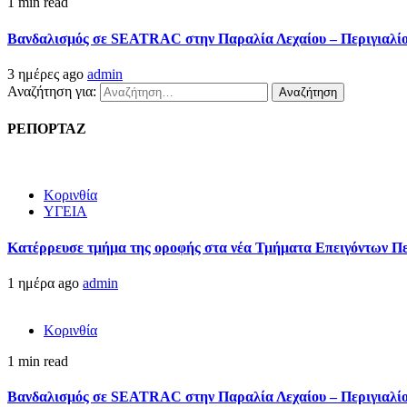
1 min read
Βανδαλισμός σε SEATRAC στην Παραλία Λεχαίου – Περιγιαλίου
3 ημέρες ago
admin
Αναζήτηση για:
ΡΕΠΟΡΤΑΖ
Κορινθία
ΥΓΕΙΑ
Kατέρρευσε τμήμα της οροφής στα νέα Τμήματα Επειγόντων Π
1 ημέρα ago
admin
Κορινθία
1 min read
Βανδαλισμός σε SEATRAC στην Παραλία Λεχαίου – Περιγιαλίου