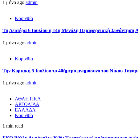
1 μήνα ago
admin
Κορινθία
Τη Δευτέρα 6 Ιουλίου η 14η Μεγάλη Περιφερειακή Συνάντηση 
1 μήνα ago
admin
Κορινθία
Την Κυριακή 5 Ιουλίου το 40ήμερο μνημόσυνο του Νίκου Ταγαρ
1 μήνα ago
admin
ΑΘΛΗΤΙΚΑ
ΑΡΓΟΛΙΔΑ
ΕΛΛΑΔΑ
Κορινθία
1 min read
ΕΚΟ Ράλλυ Ακρόπολις 2026: Το αναλυτικό πρόγραμμα του αγώ