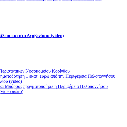
λειο και στα Δερβενάκια (video)
 Περιστατικών Νοσοκομείου Κορίνθου
ρηματοδότηση 1 εκατ. ευρώ από την Περιφέρεια Πελοποννήσου
ίου (video)
 και Μπόρσας πραγματοποίησε η Περιφέρεια Πελοποννήσου
(video-φώτο)