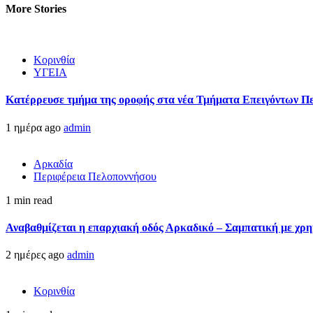
More Stories
Κορινθία
ΥΓΕΙΑ
Kατέρρευσε τμήμα της οροφής στα νέα Τμήματα Επειγόντων Π
1 ημέρα ago
admin
Αρκαδία
Περιφέρεια Πελοποννήσου
1 min read
Αναβαθμίζεται η επαρχιακή οδός Αρκαδικό – Σαμπατική με χρ
2 ημέρες ago
admin
Κορινθία