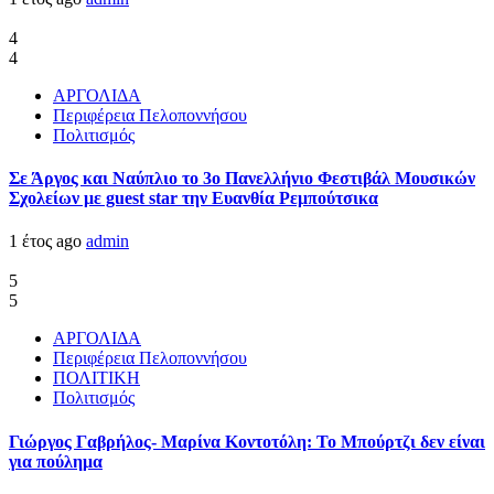
4
4
ΑΡΓΟΛΙΔΑ
Περιφέρεια Πελοποννήσου
Πολιτισμός
Σε Άργος και Ναύπλιο το 3ο Πανελλήνιο Φεστιβάλ Μουσικών
Σχολείων με guest star την Ευανθία Ρεμπούτσικα
1 έτος ago
admin
5
5
ΑΡΓΟΛΙΔΑ
Περιφέρεια Πελοποννήσου
ΠΟΛΙΤΙΚΗ
Πολιτισμός
Γιώργος Γαβρήλος- Μαρίνα Κοντοτόλη: Το Μπούρτζι δεν είναι
για πούλημα