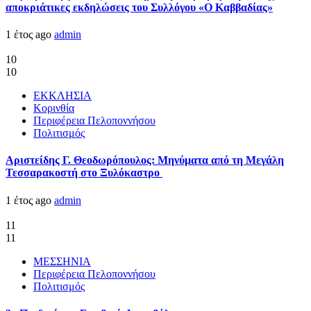
αποκριάτικες εκδηλώσεις του Συλλόγου «Ο Καββαδίας»
1 έτος ago
admin
10
10
ΕΚΚΛΗΣΙΑ
Κορινθία
Περιφέρεια Πελοποννήσου
Πολιτισμός
Αριστείδης Γ. Θεοδωρόπουλος: Μηνύματα από τη Μεγάλη
Τεσσαρακοστή στο Ξυλόκαστρο
1 έτος ago
admin
11
11
ΜΕΣΣΗΝΙΑ
Περιφέρεια Πελοποννήσου
Πολιτισμός