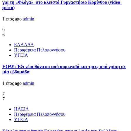
για τη «Φλόγα» στο κλειστό Γυμναστήριο Κορίνθου (video-
φώτο)
1 έτος ago
admin
6
6
ΕΛΛΑΔΑ
Περιφέρεια Πελοποννήσου
ΥΓΕΙΑ
ΕΟΔΥ: Έξι νέοι θάνατοι από κορωνοϊό και τρεις από γρίπη σε
μία εβδομάδα
1 έτος ago
admin
7
7
ΗΛΕΙΑ
Περιφέρεια Πελοποννήσου
ΥΓΕΙΑ