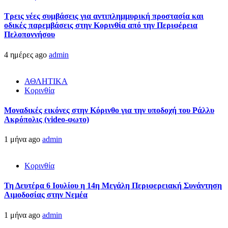
Τρεις νέες συμβάσεις για αντιπλημμυρική προστασία και
οδικές παρεμβάσεις στην Κορινθία από την Περιφέρεια
Πελοποννήσου
4 ημέρες ago
admin
ΑΘΛΗΤΙΚΑ
Κορινθία
Μοναδικές εικόνες στην Κόρινθο για την υποδοχή του Ράλλυ
Ακρόπολις (video-φωτο)
1 μήνα ago
admin
Κορινθία
Τη Δευτέρα 6 Ιουλίου η 14η Μεγάλη Περιφερειακή Συνάντηση
Αιμοδοσίας στην Νεμέα
1 μήνα ago
admin