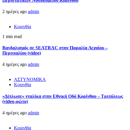
Περιστατικών Νοσοκομείου Κορίνθου
2 ημέρες ago
admin
Κορινθία
1 min read
Βανδαλισμός σε SEATRAC στην Παραλία Λεχαίου –
Περιγιαλίου (video)
4 ημέρες ago
admin
ΑΣΤΥΝΟΜΙΚΑ
Κορινθία
«Δίπλωσε» νταλίκα στην Εθνική Oδό Κορίνθου – Τριπόλεως
(video-φώτο)
4 ημέρες ago
admin
Κορινθία