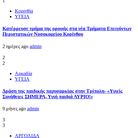
1
Κορινθία
ΥΓΕΙΑ
Kατέρρευσε τμήμα της οροφής στα νέα Τμήματα Επειγόντων
Περιστατικών Νοσοκομείου Κορίνθου
2 ημέρες ago
admin
2
2
Αρκαδία
ΥΓΕΙΑ
Δράση της παιδικής παχυσαρκίας στην Τρίπολη- «Υγιείς
Συνήθειες ΣΗΜΕΡΑ, Υγιή παιδιά ΑΥΡΙΟ!»
9 μήνες ago
admin
3
3
ΑΡΓΟΛΙΔΑ