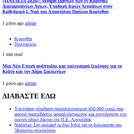
«ΠΑΥΛΕΙΑ 2026»: Μνήμη Πάντων των εν Κορίνθω
Διαλαμψάντων Αγίων, Υποδοχή Ιερών Λειψάνων στον
Καθεδρικό Ι. Ναό του Αποστόλου Παύλου Κορίνθου
1 μήνα ago
admin
Κορινθία
Πολιτισμός
1 min read
Μια Νέα Εποχή ανάπτυξης και πολιτισμού ξεκίνησε για το
Κιάτο και τον Δήμο Σικυωνίων
1 μήνα ago
admin
ΔΙΑΒΑΣΤΕ ΕΔΩ
Υπεγράφη σύμβαση προϋπολογισμού 450.000 ευρώ που
αφορά παρεμβάσεις ασφαλτόστρωσης και συντήρησης στο
ορεινό οδικό δίκτυο της Π.Ε. Αργολίδας
Ναύπλιο: Στη φυλακή οι δύο Ινδοί για τη δολοφονία του
58χρονου ψυχολόγου