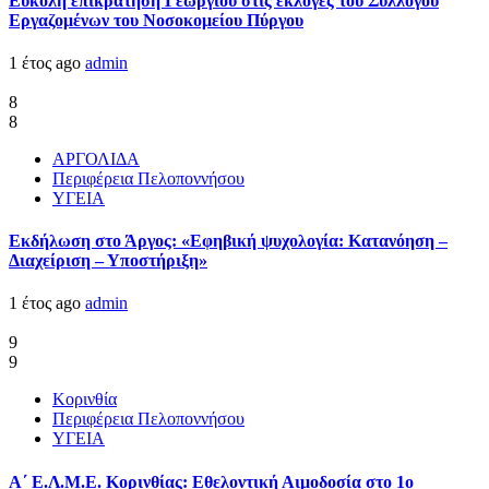
Εύκολη επικράτηση Γεωργίου στις εκλογές του Συλλόγου
Εργαζομένων του Νοσοκομείου Πύργου
1 έτος ago
admin
8
8
ΑΡΓΟΛΙΔΑ
Περιφέρεια Πελοποννήσου
ΥΓΕΙΑ
Εκδήλωση στο Άργος: «Εφηβική ψυχολογία: Κατανόηση –
Διαχείριση – Υποστήριξη»
1 έτος ago
admin
9
9
Κορινθία
Περιφέρεια Πελοποννήσου
ΥΓΕΙΑ
Α΄ Ε.Λ.Μ.Ε. Κορινθίας: Εθελοντική Αιμοδοσία στο 1ο