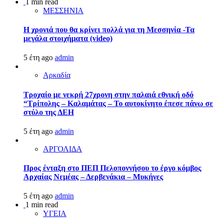
1 min read
ΜΕΣΣΗΝΙΑ
Η χρονιά που θα κρίνει πολλά για τη Μεσσηνία -Τα
μεγάλα στοιχήματα (video)
5 έτη ago
admin
Αρκαδία
Τροχαίο με νεκρή 27χρονη στην παλαιά εθνική οδό
“Τρίπολης – Καλαμάτας – Το αυτοκίνητο έπεσε πάνω σε
στύλο της ΔΕΗ
5 έτη ago
admin
ΑΡΓΟΛΙΔΑ
Προς ένταξη στο ΠΕΠ Πελοποννήσου το έργο κόμβος
Αρχαίας Νεμέας – Δερβενάκια – Μυκήνες
5 έτη ago
admin
1 min read
ΥΓΕΙΑ