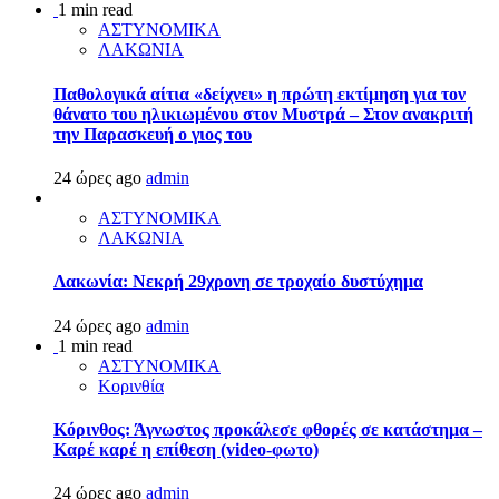
1 min read
ΑΣΤΥΝΟΜΙΚΑ
ΛΑΚΩΝΙΑ
Παθολογικά αίτια «δείχνει» η πρώτη εκτίμηση για τον
θάνατο του ηλικιωμένου στον Μυστρά – Στον ανακριτή
την Παρασκευή ο γιος του
24 ώρες ago
admin
ΑΣΤΥΝΟΜΙΚΑ
ΛΑΚΩΝΙΑ
Λακωνία: Νεκρή 29χρονη σε τροχαίο δυστύχημα
24 ώρες ago
admin
1 min read
ΑΣΤΥΝΟΜΙΚΑ
Κορινθία
Κόρινθος: Άγνωστος προκάλεσε φθορές σε κατάστημα –
Καρέ καρέ η επίθεση (video-φωτο)
24 ώρες ago
admin