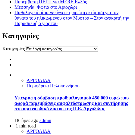
Παρέμβαση ΠΕΣΠ για MERE Ελλάς
Μεσσηνία: Φωτιά στο Αριοχώρι
Παθολογικά αίτια «δείχνει» η πρώτη εκτίμηση για τον
θάνατο του ηλικιωμένου στον Μυστρά – Στον ανακριτή την
Παρασκευή ο γιος του
Kατηγορίες
Kατηγορίες
ΑΡΓΟΛΙΔΑ
Περιφέρεια Πελοποννήσου
Υπεγράφη σύμβαση προϋπολογισμού 450.000 ευρώ που
αφορά παρεμβάσεις ασφαλτόστρωσης και συντήρησης
στο ορεινό οδικό δίκτυο της Π.Ε. Αργολίδας
18 ώρες ago
admin
1 min read
ΑΡΓΟΛΙΔΑ