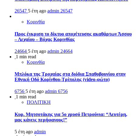
26547
5 έτη ago
admin
26547
Κορινθία
Προς έγκριση το δίκτυο αποχέτευσης ακαθάρτων Άσσου
– Λεχαίου – Βόχας Κορινθίας
24664
5 έτη ago
admin
24664
1 min read
Κορινθία
Μπλόκα της Τροχαίας στα διόδια Σπαθοβουνίου στην
Εθνική Οδό Κορίνθου-Τρίπολης (video-φώτο)
6756
5 έτη ago
admin
6756
1 min read
ΠΟΛΙΤΙΚΗ
Κυρ. Μητσοτάκης για 5ο χρυσό Πετρούνια: “Λευτέρη,
μας κάνεις περήφανους!”
5 έτη ago
admin