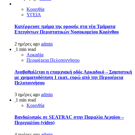
Κορινθία
ΥΓΕΙΑ
Kατέρρευσε τμήμα της οροφής στα νέα Τμήματα
Επειγόντων Περιστατικών Νοσοκομείου Κορίνθου
2 ημέρες ago
admin
1 min read
Αρκαδία
Περιφέρεια Πελοποννήσου
Αναβαθμίζεται η επαρχιακή οδός Αρκαδικό – Σαμπατική
με χρηματοδότηση 1 εκατ. ευρώ από την Περιφέρεια
Πελοποννήσου
3 ημέρες ago
admin
1 min read
Κορινθία
Βανδαλισμός σε SEATRAC στην Παραλία Λεχαίου –
Περιγιαλίου (video)
4 ημέρες ago
admin