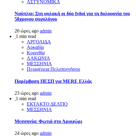
ΑΣΤΥΝΟΜΙΚΑ
Ναύπλιο: Στη φυλακή οι δύο Ινδοί για τη δολοφονία του
58χρονου ψυχολόγου
20 ώρες ago
admin
1 min read
ΑΡΓΟΛΙΔΑ
Αρκαδία
Κορινθία
ΛΑΚΩΝΙΑ
ΜΕΣΣΗΝΙΑ
Περιφέρεια Πελοποννήσου
Παρέμβαση ΠΕΣΠ για MERE Ελλάς
23 ώρες ago
admin
1 min read
ΕΚΤΑΚΤΟ ΔΕΛΤΙΟ
ΜΕΣΣΗΝΙΑ
Μεσσηνία: Φωτιά στο Αριοχώρι
24 ώρες ago
admin