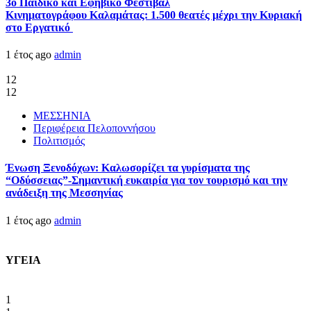
3ο Παιδικό και Εφηβικό Φεστιβάλ
Κινηματογράφου Καλαμάτας: 1.500 θεατές μέχρι την Κυριακή
στο Εργατικό
1 έτος ago
admin
12
12
ΜΕΣΣΗΝΙΑ
Περιφέρεια Πελοποννήσου
Πολιτισμός
Ένωση Ξενοδόχων: Καλωσορίζει τα γυρίσματα της
“Οδύσσειας”-Σημαντική ευκαιρία για τον τουρισμό και την
ανάδειξη της Μεσσηνίας
1 έτος ago
admin
ΥΓΕΙΑ
1