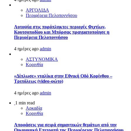
ΑΡΓΟΛΙΔΑ
Περιφέρεια Πελοποννήσου
Αυτοψία στις πυρόπληκτες περιοχές Φιχτίων,
Κουτσοποδίου και Μπόρσας πραγματοποίησε η
Περιφέρεια Πελοποννήσου
4 ημέρες ago
admin
ΑΣΤΥΝΟΜΙΚΑ
Κορινθία
«Δίπλωσε» νταλίκα στην Εθνική Oδό Κορίνθου –
Τριπόλεως (video-φώτο)
4 ημέρες ago
admin
1 min read
Αρκαδία
Κορινθία
Αποφάσεις για σειρά σημαντικών θεμάτων από την
Οικονομική Επιτροπή της Περιφέρειας Πελοποννήσου