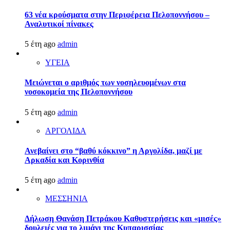
63 νέα κρούσματα στην Περιφέρεια Πελοποννήσου –
Αναλυτικοί πίνακες
5 έτη ago
admin
ΥΓΕΙΑ
Μειώνεται ο αριθμός των νοσηλευομένων στα
νοσοκομεία της Πελοποννήσου
5 έτη ago
admin
ΑΡΓΟΛΙΔΑ
Ανεβαίνει στο “βαθύ κόκκινο” η Αργολίδα, μαζί με
Αρκαδία και Κορινθία
5 έτη ago
admin
ΜΕΣΣΗΝΙΑ
Δήλωση Θανάση Πετράκου Καθυστερήσεις και «μισές»
δουλειές για το λιμάνι της Κυπαρισσίας