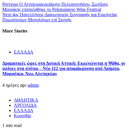
Previous
Ο Αντιπεριφερειάρχης Πελοποννήσου, Σωτήρης
Μουρίκης επισκέφθηκε το Peloponnese Wine Festival
Next
4ος Πανελλήνιος Διαγωνισμός Συγγραφής και Ερμηνείας
Πρωτότυπων Μονολόγων επί Σκηνής
More Stories
ΕΛΛΑΔΑ
Δραματικές ώρες στη Δυτική Αττική: Εκκενώνεται η Ψάθα, οι
φλόγες στα σπίτια – Νέο 112 για απομάκρυνση από Λούμπα,
Μορφέικα, Άνω Αλεποχώρι
4 ημέρες ago
admin
ΑΘΛΗΤΙΚΑ
ΑΡΓΟΛΙΔΑ
ΕΛΛΑΔΑ
Κορινθία
1 min read