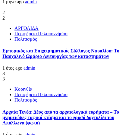
1 μήνα ago
admin
2
2
ΑΡΓΟΛΙΔΑ
Περιφέρεια Πελοποννήσου
Πολιτισμός
Εμπορικός και Επιχειρηματικός Σύλλογος Ναυπλίου: Το
Πασχαλινό Ωράριο Λειτουργίας των καταστημάτων
1 έτος ago
admin
3
3
Κορινθία
Περιφέρεια Πελοποννήσου
Πολιτισμός
Αρχαία Τενέα: Δέος από τα αρχαιολογικά ευρήματα – Το
μνημειώδες ταφικό κτίσμα και το χρυσό δαχτυλίδι του
Απόλλωνα (φωτο)
1 έτος ago
admin