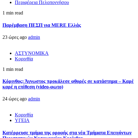
Περιφέρεια Πελοποννήσου
1 min read
Παρέμβαση ΠΕΣΠ για MERE Ελλάς
23 ώρες ago
admin
ΑΣΤΥΝΟΜΙΚΑ
Κορινθία
1 min read
Κόρινθος: Άγνωστος προκάλεσε φθορές σε κατάστημα – Καρέ
καρέ η επίθεση (video-φωτο)
24 ώρες ago
admin
Κορινθία
ΥΓΕΙΑ
Kατέρρευσε τμήμα της οροφής στα νέα Τμήματα Επειγόντων