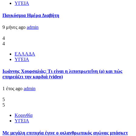
ΥΓΕΙΑ
Παγκόσμια Ημέρα Διαβήτη
9 μήνες ago
admin
4
4
ΕΛΛΑΔΑ
ΥΓΕΙΑ
Ιωάννης Χουρσαλάς: Τι είναι η λιποπρωτεΐνη (a) και πώς
επηρεάζει την καρδιά (video)
1 έτος ago
admin
5
5
Κορινθία
ΥΓΕΙΑ
Με μεγάλη επιτυχία έγινε ο φιλανθρωπικός αγώνας μπάσκετ