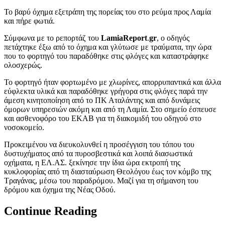
Το βαρύ όχημα εξετράπη της πορείας του στο ρεύμα προς Λαμία
και πήρε φωτιά.
Σύμφωνα με το ρεπορτάζ του
LamiaReport
.
gr
, o οδηγός
πετάχτηκε έξω από το όχημα και γλύτωσε με τραύματα, την ώρα
που το φορτηγό του παραδόθηκε στις φλόγες και καταστράφηκε
ολοσχερώς.
Το φορτηγό ήταν φορτωμένο με χλωρίνες, απορρυπαντικά και άλλα
εύφλεκτα υλικά και παραδόθηκε γρήγορα στις φλόγες παρά την
άμεση κινητοποίηση από το ΠΚ Αταλάντης και από δυνάμεις
όμορων υπηρεσιών ακόμη και από τη Λαμία. Στο σημείο έσπευσε
και ασθενοφόρο του ΕΚΑΒ για τη διακομιδή του οδηγού στο
νοσοκομείο.
Προκειμένου να διευκολυνθεί η προσέγγιση του τόπου του
δυστυχήματος από τα πυροσβεστικά και λοιπά διασωστικά
οχήματα, η ΕΛ.ΑΣ. ξεκίνησε την ίδια ώρα εκτροπή της
κυκλοφορίας από τη διασταύρωση Θεολόγου έως τον κόμβο της
Τραγάνας, μέσω του παραδρόμου. Μαζί για τη σήμανση του
δρόμου και όχημα της Νέας Οδού.
Continue Reading