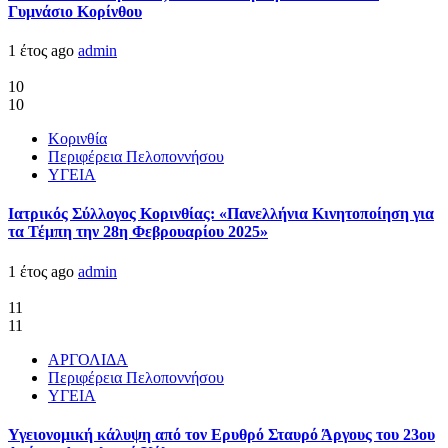
Γυμνάσιο Κορίνθου
1 έτος ago
admin
10
10
Κορινθία
Περιφέρεια Πελοποννήσου
ΥΓΕΙΑ
Ιατρικός Σύλλογος Κορινθίας: «Πανελλήνια Κινητοποίηση για
τα Τέμπη την 28η Φεβρουαρίου 2025»
1 έτος ago
admin
11
11
ΑΡΓΟΛΙΔΑ
Περιφέρεια Πελοποννήσου
ΥΓΕΙΑ
Υγειονομική κάλυψη από τον Ερυθρό Σταυρό Άργους του 23ου