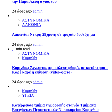
την Παρασκευή ο γιος του
24 ώρες ago
admin
ΑΣΤΥΝΟΜΙΚΑ
ΛΑΚΩΝΙΑ
Λακωνία: Νεκρή 29χρονη σε τροχαίο δυστύχημα
24 ώρες ago
admin
1 min read
ΑΣΤΥΝΟΜΙΚΑ
Κορινθία
Κόρινθος: Άγνωστος προκάλεσε φθορές σε κατάστημα –
Καρέ καρέ η επίθεση (video-φωτο)
24 ώρες ago
admin
Κορινθία
ΥΓΕΙΑ
Kατέρρευσε τμήμα της οροφής στα νέα Τμήματα
Επειγόντων Περιστατικών Νοσοκομείου Κορίνθου