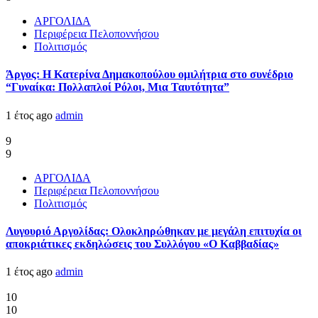
ΑΡΓΟΛΙΔΑ
Περιφέρεια Πελοποννήσου
Πολιτισμός
Άργος: Η Κατερίνα Δημακοπούλου ομιλήτρια στο συνέδριο
“Γυναίκα: Πολλαπλοί Ρόλοι, Μια Ταυτότητα”
1 έτος ago
admin
9
9
ΑΡΓΟΛΙΔΑ
Περιφέρεια Πελοποννήσου
Πολιτισμός
Λυγουριό Αργολίδας: Ολοκληρώθηκαν με μεγάλη επιτυχία οι
αποκριάτικες εκδηλώσεις του Συλλόγου «Ο Καββαδίας»
1 έτος ago
admin
10
10