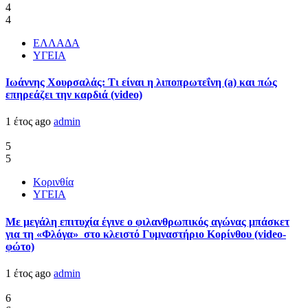
4
4
ΕΛΛΑΔΑ
ΥΓΕΙΑ
Ιωάννης Χουρσαλάς: Τι είναι η λιποπρωτεΐνη (a) και πώς
επηρεάζει την καρδιά (video)
1 έτος ago
admin
5
5
Κορινθία
ΥΓΕΙΑ
Με μεγάλη επιτυχία έγινε ο φιλανθρωπικός αγώνας μπάσκετ
για τη «Φλόγα» στο κλειστό Γυμναστήριο Κορίνθου (video-
φώτο)
1 έτος ago
admin
6