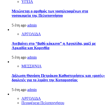
ΥΓΕΙΑ
Μειώνεται ο αριθμός των νοσηλευομένων στα
νοσοκομεία της Πελοποννήσου
5 έτη ago
admin
ΑΡΓΟΛΙΔΑ
Ανεβαίνει στο “βαθύ κόκκινο” η Αργολίδα, μαζί με
Αρκαδία και Κορινθία
5 έτη ago
admin
ΜΕΣΣΗΝΙΑ
Δήλωση Θανάση Πετράκου Καθυστερήσεις και «μισές»
δουλειές για το λιμάνι της Κυπαρισσίας
5 έτη ago
admin
ΑΡΓΟΛΙΔΑ
Περιφέρεια Πελοποννήσου