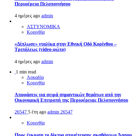
Περιφέρεια Πελοποννήσου
4 ημέρες ago
admin
ΑΣΤΥΝΟΜΙΚΑ
Κορινθία
«Δίπλωσε» νταλίκα στην Εθνική Oδό Κορίνθου –
Τριπόλεως (video-φώτο)
4 ημέρες ago
admin
1 min read
Αρκαδία
Κορινθία
Αποφάσεις για σειρά σημαντικών θεμάτων από την
Οικονομική Επιτροπή της Περιφέρειας Πελοποννήσου
26547
5 έτη ago
admin
26547
Κορινθία
Προς έγκριση το δίκτυο αποχέτευσης ακαθάρτων Άσσου