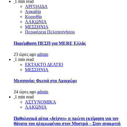
1 min read
ΑΡΓΟΛΙΔΑ
Αρκαδία
Κορινθία
ΛΑΚΩΝΙΑ
ΜΕΣΣΗΝΙΑ
Περιφέρεια Πελοποννήσου
Παρέμβαση ΠΕΣΠ για MERE Ελλάς
23 ώρες ago
admin
1 min read
ΕΚΤΑΚΤΟ ΔΕΛΤΙΟ
ΜΕΣΣΗΝΙΑ
Μεσσηνία: Φωτιά στο Αριοχώρι
24 ώρες ago
admin
1 min read
ΑΣΤΥΝΟΜΙΚΑ
ΛΑΚΩΝΙΑ
Παθολογικά αίτια «δείχνει» η πρώτη εκτίμηση για τον
θάνατο του ηλικιωμένου στον Μυστρά – Στον ανακριτή