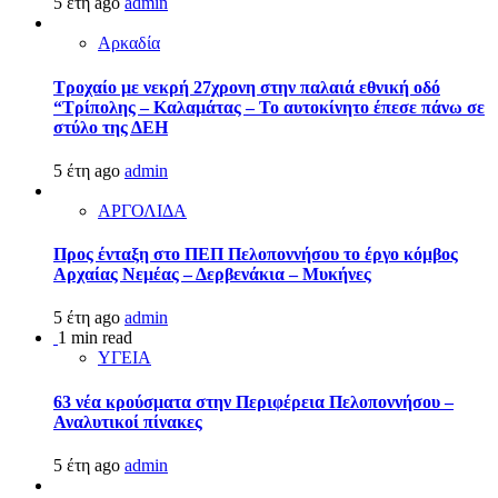
5 έτη ago
admin
Αρκαδία
Τροχαίο με νεκρή 27χρονη στην παλαιά εθνική οδό
“Τρίπολης – Καλαμάτας – Το αυτοκίνητο έπεσε πάνω σε
στύλο της ΔΕΗ
5 έτη ago
admin
ΑΡΓΟΛΙΔΑ
Προς ένταξη στο ΠΕΠ Πελοποννήσου το έργο κόμβος
Αρχαίας Νεμέας – Δερβενάκια – Μυκήνες
5 έτη ago
admin
1 min read
ΥΓΕΙΑ
63 νέα κρούσματα στην Περιφέρεια Πελοποννήσου –
Αναλυτικοί πίνακες
5 έτη ago
admin