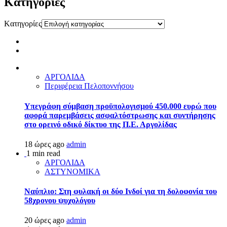
Kατηγορίες
Kατηγορίες
ΑΡΓΟΛΙΔΑ
Περιφέρεια Πελοποννήσου
Υπεγράφη σύμβαση προϋπολογισμού 450.000 ευρώ που
αφορά παρεμβάσεις ασφαλτόστρωσης και συντήρησης
στο ορεινό οδικό δίκτυο της Π.Ε. Αργολίδας
18 ώρες ago
admin
1 min read
ΑΡΓΟΛΙΔΑ
ΑΣΤΥΝΟΜΙΚΑ
Ναύπλιο: Στη φυλακή οι δύο Ινδοί για τη δολοφονία του
58χρονου ψυχολόγου
20 ώρες ago
admin