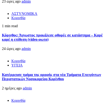
23 ώρες ago
admin
ΑΣΤΥΝΟΜΙΚΑ
Κορινθία
1 min read
Κόρινθος: Άγνωστος προκάλεσε φθορές σε κατάστημα – Καρέ
καρέ η επίθεση (video-φωτο)
24 ώρες ago
admin
Κορινθία
ΥΓΕΙΑ
Kατέρρευσε τμήμα της οροφής στα νέα Τμήματα Επειγόντων
Περιστατικών Νοσοκομείου Κορίνθου
2 ημέρες ago
admin
Κορινθία