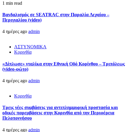
1 min read
Βανδαλισμός σε SEATRAC στην Παραλία Λεχαίου –
Περιγιαλίου (video)
4 ημέρες ago
admin
ΑΣΤΥΝΟΜΙΚΑ
Κορινθία
«Δίπλωσε» νταλίκα στην Εθνική Oδό Κορίνθου – Τριπόλεως
(video-φώτο)
4 ημέρες ago
admin
Κορινθία
Τρεις νέες συμβάσεις για αντιπλημμυρική προστασία και
οδικές παρεμβάσεις στην Κορινθία από την Περιφέρεια
Πελοποννήσου
4 ημέρες ago
admin