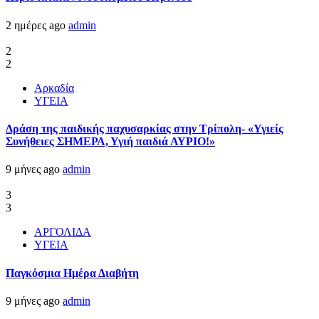
2 ημέρες ago
admin
2
2
Αρκαδία
ΥΓΕΙΑ
Δράση της παιδικής παχυσαρκίας στην Τρίπολη- «Υγιείς
Συνήθειες ΣΗΜΕΡΑ, Υγιή παιδιά ΑΥΡΙΟ!»
9 μήνες ago
admin
3
3
ΑΡΓΟΛΙΔΑ
ΥΓΕΙΑ
Παγκόσμια Ημέρα Διαβήτη
9 μήνες ago
admin