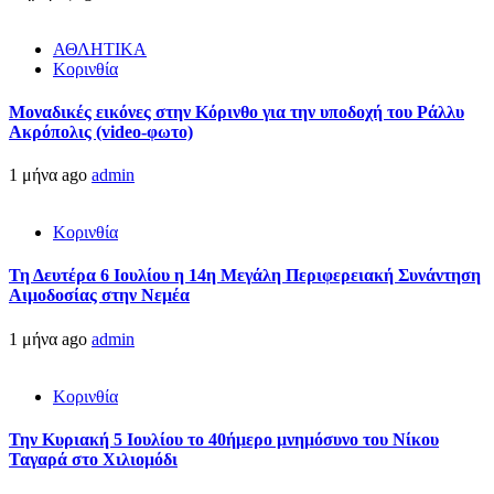
ΑΘΛΗΤΙΚΑ
Κορινθία
Μοναδικές εικόνες στην Κόρινθο για την υποδοχή του Ράλλυ
Ακρόπολις (video-φωτο)
1 μήνα ago
admin
Κορινθία
Τη Δευτέρα 6 Ιουλίου η 14η Μεγάλη Περιφερειακή Συνάντηση
Αιμοδοσίας στην Νεμέα
1 μήνα ago
admin
Κορινθία
Την Κυριακή 5 Ιουλίου το 40ήμερο μνημόσυνο του Νίκου
Ταγαρά στο Χιλιομόδι