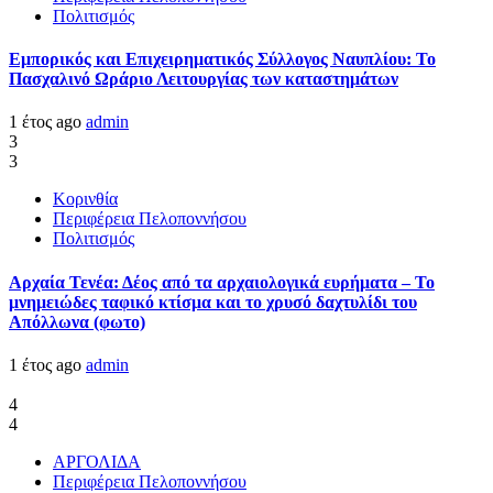
Πολιτισμός
Εμπορικός και Επιχειρηματικός Σύλλογος Ναυπλίου: Το
Πασχαλινό Ωράριο Λειτουργίας των καταστημάτων
1 έτος ago
admin
3
3
Κορινθία
Περιφέρεια Πελοποννήσου
Πολιτισμός
Αρχαία Τενέα: Δέος από τα αρχαιολογικά ευρήματα – Το
μνημειώδες ταφικό κτίσμα και το χρυσό δαχτυλίδι του
Απόλλωνα (φωτο)
1 έτος ago
admin
4
4
ΑΡΓΟΛΙΔΑ
Περιφέρεια Πελοποννήσου