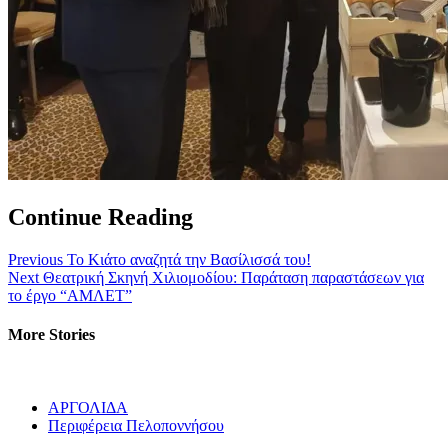
Continue Reading
Previous
Το Κιάτο αναζητά την Βασίλισσά του!
Next
Θεατρική Σκηνή Χιλιομοδίου: Παράταση παραστάσεων για
το έργο “ΑΜΛΕΤ”
More Stories
ΑΡΓΟΛΙΔΑ
Περιφέρεια Πελοποννήσου