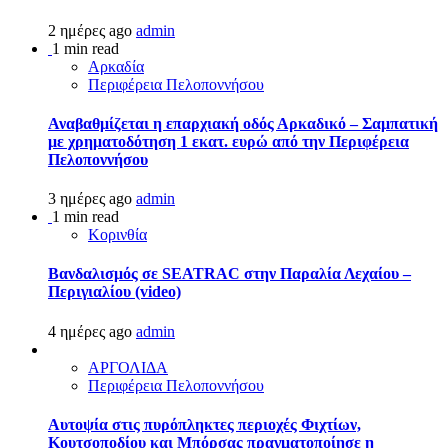
2 ημέρες ago
admin
1 min read
Αρκαδία
Περιφέρεια Πελοποννήσου
Αναβαθμίζεται η επαρχιακή οδός Αρκαδικό – Σαμπατική
με χρηματοδότηση 1 εκατ. ευρώ από την Περιφέρεια
Πελοποννήσου
3 ημέρες ago
admin
1 min read
Κορινθία
Βανδαλισμός σε SEATRAC στην Παραλία Λεχαίου –
Περιγιαλίου (video)
4 ημέρες ago
admin
ΑΡΓΟΛΙΔΑ
Περιφέρεια Πελοποννήσου
Αυτοψία στις πυρόπληκτες περιοχές Φιχτίων,
Κουτσοποδίου και Μπόρσας πραγματοποίησε η