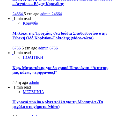
– Λεχαίου – Βόχας Κορινθίας
24664
5 έτη ago
admin
24664
1 min read
Κορινθία
Μπλόκα της Τροχαίας στα διόδια Σπαθοβουνίου στην
Εθνική Οδό Κορίνθου-Τρίπολης (video-φώτο)
6756
5 έτη ago
admin
6756
1 min read
ΠΟΛΙΤΙΚΗ
Κυρ. Μητσοτάκης για 5ο χρυσό Πετρούνια: “Λευτέρη,
μας κάνεις περήφανους!”
5 έτη ago
admin
1 min read
ΜΕΣΣΗΝΙΑ
Η χρονιά που θα κρίνει πολλά για τη Μεσσηνία -Τα
μεγάλα στοιχήματα (video)