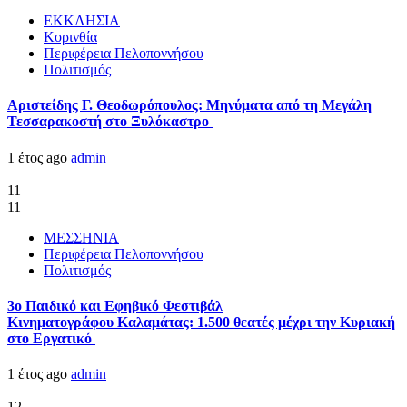
ΕΚΚΛΗΣΙΑ
Κορινθία
Περιφέρεια Πελοποννήσου
Πολιτισμός
Αριστείδης Γ. Θεοδωρόπουλος: Μηνύματα από τη Μεγάλη
Τεσσαρακοστή στο Ξυλόκαστρο
1 έτος ago
admin
11
11
ΜΕΣΣΗΝΙΑ
Περιφέρεια Πελοποννήσου
Πολιτισμός
3ο Παιδικό και Εφηβικό Φεστιβάλ
Κινηματογράφου Καλαμάτας: 1.500 θεατές μέχρι την Κυριακή
στο Εργατικό
1 έτος ago
admin
12