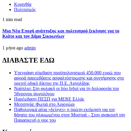
Κορινθία
Πολιτισμός
1 min read
Μια Νέα Εποχή ανάπτυξης και πολιτισμού ξεκίνησε για το
Κιάτο και τον Δήμο Σικυωνίων
1 μήνα ago
admin
ΔΙΑΒΑΣΤΕ ΕΔΩ
Υπεγράφη σύμβαση προϋπολογισμού 450.000 ευρώ που
αφορά παρεμβάσεις ασφαλτόστρωσης και συντήρησης στο
ορεινό οδικό δίκτυο της Π.Ε. Αργολίδας
Ναύπλιο: Στη φυλακή οι δύο Ινδοί για τη δολοφονία του
58χρονου ψυχολόγου
Παρέμβαση ΠΕΣΠ για MERE Ελλάς
Μεσσηνία: Φωτιά στο Αριοχώρι
Παθολογικά αίτια «δείχνει» η πρώτη εκτίμηση για τον
θάνατο του ηλικιωμένου στον Μυστρά – Στον ανακριτή την
Παρασκευή ο γιος του