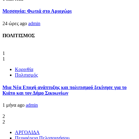
Μεσσηνία: Φωτιά στο Αριοχώρι
24 ώρες ago
admin
ΠΟΛΙΤΙΣΜΟΣ
1
1
Κορινθία
Πολιτισμός
Μια Νέα Εποχή ανάπτυξης και πολιτισμού ξεκίνησε για το
Κιάτο και τον Δήμο Σικυωνίων
1 μήνα ago
admin
2
2
ΑΡΓΟΛΙΔΑ
Περιφέρεια Πελοποννήσου