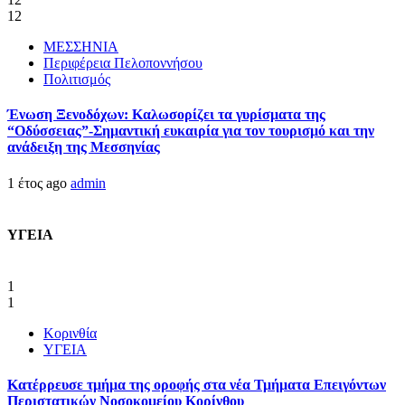
12
ΜΕΣΣΗΝΙΑ
Περιφέρεια Πελοποννήσου
Πολιτισμός
Ένωση Ξενοδόχων: Καλωσορίζει τα γυρίσματα της
“Οδύσσειας”-Σημαντική ευκαιρία για τον τουρισμό και την
ανάδειξη της Μεσσηνίας
1 έτος ago
admin
ΥΓΕΙΑ
1
1
Κορινθία
ΥΓΕΙΑ
Kατέρρευσε τμήμα της οροφής στα νέα Τμήματα Επειγόντων
Περιστατικών Νοσοκομείου Κορίνθου