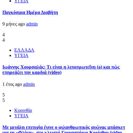
ΥΓΕΙΑ
Παγκόσμια Ημέρα Διαβήτη
9 μήνες ago
admin
4
4
ΕΛΛΑΔΑ
ΥΓΕΙΑ
Ιωάννης Χουρσαλάς: Τι είναι η λιποπρωτεΐνη (a) και πώς
επηρεάζει την καρδιά (video)
1 έτος ago
admin
5
5
Κορινθία
ΥΓΕΙΑ
Με μεγάλη επιτυχία έγινε ο φιλανθρωπικός αγώνας μπάσκετ
για τη «Φλόγα» στο κλειστό Γυμναστήριο Κορίνθου (video-