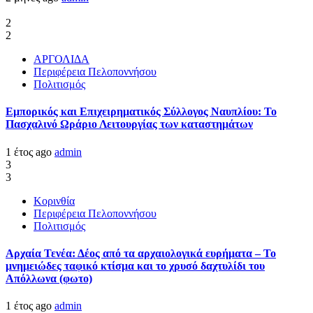
2
2
ΑΡΓΟΛΙΔΑ
Περιφέρεια Πελοποννήσου
Πολιτισμός
Εμπορικός και Επιχειρηματικός Σύλλογος Ναυπλίου: Το
Πασχαλινό Ωράριο Λειτουργίας των καταστημάτων
1 έτος ago
admin
3
3
Κορινθία
Περιφέρεια Πελοποννήσου
Πολιτισμός
Αρχαία Τενέα: Δέος από τα αρχαιολογικά ευρήματα – Το
μνημειώδες ταφικό κτίσμα και το χρυσό δαχτυλίδι του
Απόλλωνα (φωτο)
1 έτος ago
admin