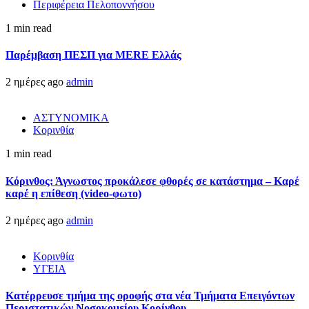
Περιφέρεια Πελοποννήσου
1 min read
Παρέμβαση ΠΕΣΠ για MERE Ελλάς
2 ημέρες ago
admin
ΑΣΤΥΝΟΜΙΚΑ
Κορινθία
1 min read
Κόρινθος: Άγνωστος προκάλεσε φθορές σε κατάστημα – Καρέ
καρέ η επίθεση (video-φωτο)
2 ημέρες ago
admin
Κορινθία
ΥΓΕΙΑ
Kατέρρευσε τμήμα της οροφής στα νέα Τμήματα Επειγόντων
Περιστατικών Νοσοκομείου Κορίνθου