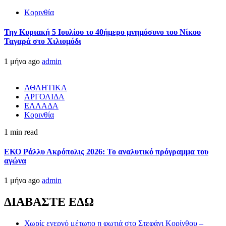
Κορινθία
Την Κυριακή 5 Ιουλίου το 40ήμερο μνημόσυνο του Νίκου
Ταγαρά στο Χιλιομόδι
1 μήνα ago
admin
ΑΘΛΗΤΙΚΑ
ΑΡΓΟΛΙΔΑ
ΕΛΛΑΔΑ
Κορινθία
1 min read
ΕΚΟ Ράλλυ Ακρόπολις 2026: Το αναλυτικό πρόγραμμα του
αγώνα
1 μήνα ago
admin
ΔΙΑΒΑΣΤΕ ΕΔΩ
Χωρίς ενεργό μέτωπο η φωτιά στο Στεφάνι Κορίνθου –