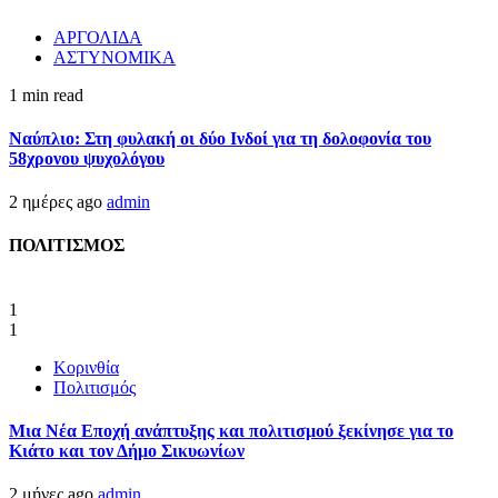
ΑΡΓΟΛΙΔΑ
ΑΣΤΥΝΟΜΙΚΑ
1 min read
Ναύπλιο: Στη φυλακή οι δύο Ινδοί για τη δολοφονία του
58χρονου ψυχολόγου
2 ημέρες ago
admin
ΠΟΛΙΤΙΣΜΟΣ
1
1
Κορινθία
Πολιτισμός
Μια Νέα Εποχή ανάπτυξης και πολιτισμού ξεκίνησε για το
Κιάτο και τον Δήμο Σικυωνίων
2 μήνες ago
admin