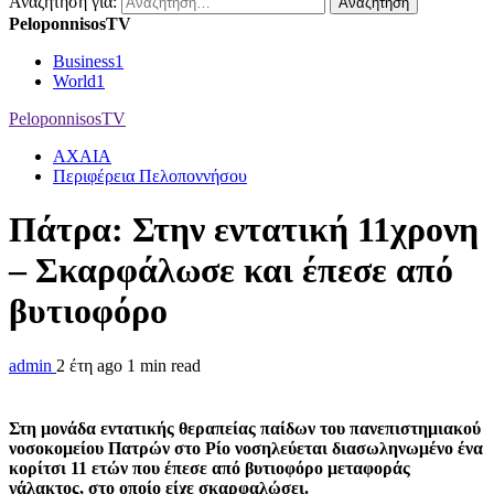
Αναζήτηση για:
PeloponnisosTV
Business
1
World
1
PeloponnisosTV
ΑΧΑΙΑ
Περιφέρεια Πελοποννήσου
Πάτρα: Στην εντατική 11χρονη
– Σκαρφάλωσε και έπεσε από
βυτιοφόρο
admin
2 έτη ago
1 min read
Στη μονάδα εντατικής θεραπείας παίδων του πανεπιστημιακού
νοσοκομείου Πατρών στο Ρίο νοσηλεύεται διασωληνωμένο ένα
κορίτσι 11 ετών που έπεσε από βυτιοφόρο μεταφοράς
γάλακτος, στο οποίο είχε σκαρφαλώσει.