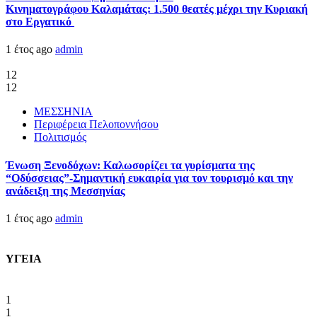
Κινηματογράφου Καλαμάτας: 1.500 θεατές μέχρι την Κυριακή
στο Εργατικό
1 έτος ago
admin
12
12
ΜΕΣΣΗΝΙΑ
Περιφέρεια Πελοποννήσου
Πολιτισμός
Ένωση Ξενοδόχων: Καλωσορίζει τα γυρίσματα της
“Οδύσσειας”-Σημαντική ευκαιρία για τον τουρισμό και την
ανάδειξη της Μεσσηνίας
1 έτος ago
admin
ΥΓΕΙΑ
1
1