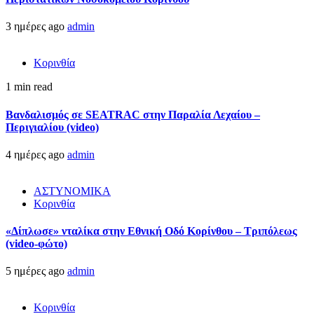
3 ημέρες ago
admin
Κορινθία
1 min read
Βανδαλισμός σε SEATRAC στην Παραλία Λεχαίου –
Περιγιαλίου (video)
4 ημέρες ago
admin
ΑΣΤΥΝΟΜΙΚΑ
Κορινθία
«Δίπλωσε» νταλίκα στην Εθνική Oδό Κορίνθου – Τριπόλεως
(video-φώτο)
5 ημέρες ago
admin
Κορινθία