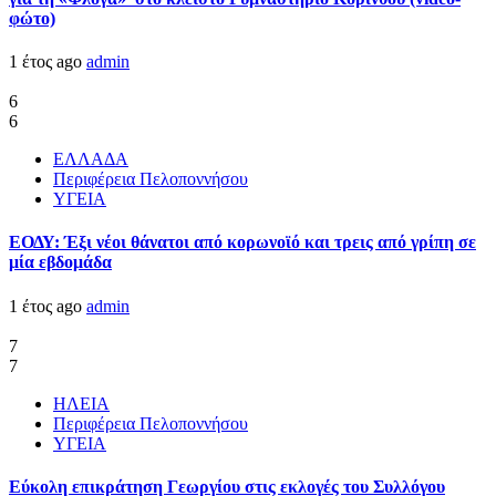
φώτο)
1 έτος ago
admin
6
6
ΕΛΛΑΔΑ
Περιφέρεια Πελοποννήσου
ΥΓΕΙΑ
ΕΟΔΥ: Έξι νέοι θάνατοι από κορωνοϊό και τρεις από γρίπη σε
μία εβδομάδα
1 έτος ago
admin
7
7
ΗΛΕΙΑ
Περιφέρεια Πελοποννήσου
ΥΓΕΙΑ
Εύκολη επικράτηση Γεωργίου στις εκλογές του Συλλόγου