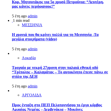
Κυρ. Μητσοτάκης για 5ο χρυσό Πετρούνια: “Λευτέρη,
μας κάνεις περήφανους!”
5 έτη ago
admin
1 min read
ΜΕΣΣΗΝΙΑ
Η χρονιά που θα κρίνει πολλά για τη Μεσσηνία -Τα
μεγάλα στοιχήματα (video)
5 έτη ago
admin
Αρκαδία
Τροχαίο με νεκρή 27χρονη στην παλαιά εθνική οδό
“Τρίπολης – Καλαμάτας – Το αυτοκίνητο έπεσε πάνω σε
στύλο της ΔΕΗ
5 έτη ago
admin
ΑΡΓΟΛΙΔΑ
Προς ένταξη στο ΠΕΠ Πελοποννήσου το έργο κόμβος
Αρχαίας Νεμέας – Δερβενάκια – Μυκήνες