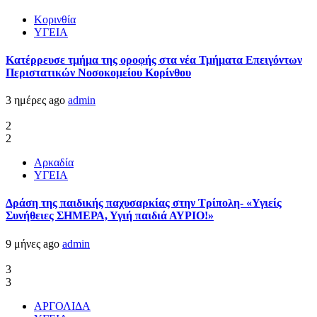
Κορινθία
ΥΓΕΙΑ
Kατέρρευσε τμήμα της οροφής στα νέα Τμήματα Επειγόντων
Περιστατικών Νοσοκομείου Κορίνθου
3 ημέρες ago
admin
2
2
Αρκαδία
ΥΓΕΙΑ
Δράση της παιδικής παχυσαρκίας στην Τρίπολη- «Υγιείς
Συνήθειες ΣΗΜΕΡΑ, Υγιή παιδιά ΑΥΡΙΟ!»
9 μήνες ago
admin
3
3
ΑΡΓΟΛΙΔΑ