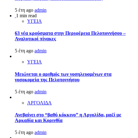
5 έτη ago
admin
1 min read
ΥΓΕΙΑ
63 νέα κρούσματα στην Περιφέρεια Πελοποννήσου –
Αναλυτικοί πίνακες
5 έτη ago
admin
ΥΓΕΙΑ
Μειώνεται ο αριθμός των νοσηλευομένων στα
νοσοκομεία της Πελοποννήσου
5 έτη ago
admin
ΑΡΓΟΛΙΔΑ
Ανεβαίνει στο “βαθύ κόκκινο” η Αργολίδα, μαζί με
Αρκαδία και Κορινθία
5 έτη ago
admin