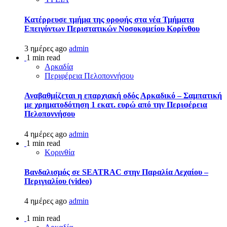
Kατέρρευσε τμήμα της οροφής στα νέα Τμήματα
Επειγόντων Περιστατικών Νοσοκομείου Κορίνθου
3 ημέρες ago
admin
1 min read
Αρκαδία
Περιφέρεια Πελοποννήσου
Αναβαθμίζεται η επαρχιακή οδός Αρκαδικό – Σαμπατική
με χρηματοδότηση 1 εκατ. ευρώ από την Περιφέρεια
Πελοποννήσου
4 ημέρες ago
admin
1 min read
Κορινθία
Βανδαλισμός σε SEATRAC στην Παραλία Λεχαίου –
Περιγιαλίου (video)
4 ημέρες ago
admin
1 min read