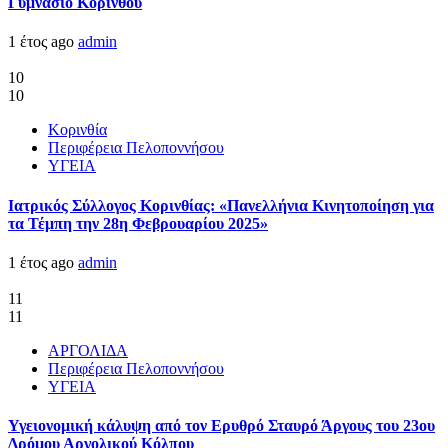
Γυμνάσιο Κορίνθου
1 έτος ago
admin
10
10
Κορινθία
Περιφέρεια Πελοποννήσου
ΥΓΕΙΑ
Ιατρικός Σύλλογος Κορινθίας: «Πανελλήνια Κινητοποίηση για
τα Τέμπη την 28η Φεβρουαρίου 2025»
1 έτος ago
admin
11
11
ΑΡΓΟΛΙΔΑ
Περιφέρεια Πελοποννήσου
ΥΓΕΙΑ
Υγειονομική κάλυψη από τον Ερυθρό Σταυρό Άργους του 23ου
Δρόμου Αργολικού Κόλπου