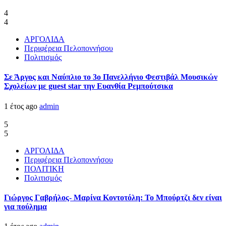
4
4
ΑΡΓΟΛΙΔΑ
Περιφέρεια Πελοποννήσου
Πολιτισμός
Σε Άργος και Ναύπλιο το 3ο Πανελλήνιο Φεστιβάλ Μουσικών
Σχολείων με guest star την Ευανθία Ρεμπούτσικα
1 έτος ago
admin
5
5
ΑΡΓΟΛΙΔΑ
Περιφέρεια Πελοποννήσου
ΠΟΛΙΤΙΚΗ
Πολιτισμός
Γιώργος Γαβρήλος- Μαρίνα Κοντοτόλη: Το Μπούρτζι δεν είναι
για πούλημα