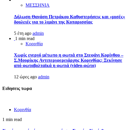
ΜΕΣΣΗΝΙΑ
Δήλωση Θανάση Πετράκου Καθυστερήσεις και «μισές»
δουλειές για το λιμάνι της Κυπαρισσίας
5 έτη ago
admin
1 min read
Κορινθία
Χωρίς ενεργό μέτωπο η φωτιά στο Στεφάνι Κορίνθου –
Σ.Μουρίκης Αντιπεριφερειάρχης Κορινθίας: Ξεκίνησε
από φωτοβολταϊκά η φωτιά (video-φώτο)
12 ώρες ago
admin
Ειδησεις τωρα
Κορινθία
1 min read