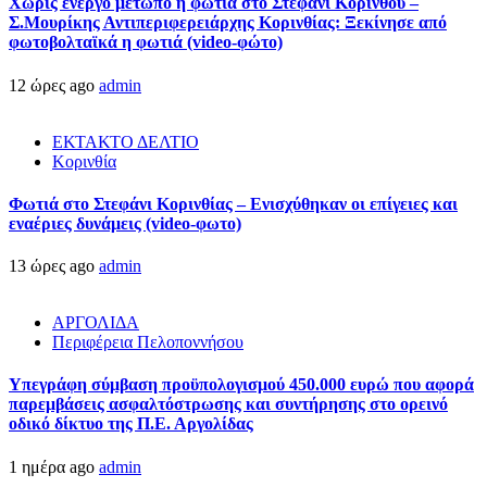
Χωρίς ενεργό μέτωπο η φωτιά στο Στεφάνι Κορίνθου –
Σ.Μουρίκης Αντιπεριφερειάρχης Κορινθίας: Ξεκίνησε από
φωτοβολταϊκά η φωτιά (video-φώτο)
12 ώρες ago
admin
ΕΚΤΑΚΤΟ ΔΕΛΤΙΟ
Κορινθία
Φωτιά στο Στεφάνι Κορινθίας – Ενισχύθηκαν οι επίγειες και
εναέριες δυνάμεις (video-φωτο)
13 ώρες ago
admin
ΑΡΓΟΛΙΔΑ
Περιφέρεια Πελοποννήσου
Υπεγράφη σύμβαση προϋπολογισμού 450.000 ευρώ που αφορά
παρεμβάσεις ασφαλτόστρωσης και συντήρησης στο ορεινό
οδικό δίκτυο της Π.Ε. Αργολίδας
1 ημέρα ago
admin