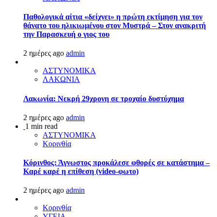
Παθολογικά αίτια «δείχνει» η πρώτη εκτίμηση για τον
θάνατο του ηλικιωμένου στον Μυστρά – Στον ανακριτή
την Παρασκευή ο γιος του
2 ημέρες ago
admin
ΑΣΤΥΝΟΜΙΚΑ
ΛΑΚΩΝΙΑ
Λακωνία: Νεκρή 29χρονη σε τροχαίο δυστύχημα
2 ημέρες ago
admin
1 min read
ΑΣΤΥΝΟΜΙΚΑ
Κορινθία
Κόρινθος: Άγνωστος προκάλεσε φθορές σε κατάστημα –
Καρέ καρέ η επίθεση (video-φωτο)
2 ημέρες ago
admin
Κορινθία
ΥΓΕΙΑ