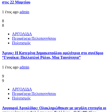
στις 22 Μαρτίου
1 έτος ago
admin
8
8
ΑΡΓΟΛΙΔΑ
Περιφέρεια Πελοποννήσου
Πολιτισμός
Άργος: Η Κατερίνα Δημακοπούλου ομιλήτρια στο συνέδριο
“Γυναίκα: Πολλαπλοί Ρόλοι, Μια Ταυτότητα”
1 έτος ago
admin
9
9
ΑΡΓΟΛΙΔΑ
Περιφέρεια Πελοποννήσου
Πολιτισμός
Λυγουριό Αργολίδας: Ολοκληρώθηκαν με μεγάλη επιτυχία οι