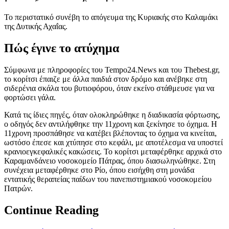
Το περιστατικό συνέβη το απόγευμα της Κυριακής στο Καλαμάκι
της Δυτικής Αχαΐας.
Πώς έγινε το ατύχημα
Σύμφωνα με πληροφορίες του Tempo24.News και του Thebest.gr,
το κορίτσι έπαιζε με άλλα παιδιά στον δρόμο και ανέβηκε στη
σιδερένια σκάλα του βυτιοφόρου, όταν εκείνο στάθμευσε για να
φορτώσει γάλα.
Κατά τις ίδιες πηγές, όταν ολοκληρώθηκε η διαδικασία φόρτωσης,
ο οδηγός δεν αντιλήφθηκε την 11χρονη και ξεκίνησε το όχημα. Η
11χρονη προσπάθησε να κατέβει βλέποντας το όχημα να κινείται,
ωστόσο έπεσε και χτύπησε στο κεφάλι, με αποτέλεσμα να υποστεί
κρανιοεγκεφαλικές κακώσεις. Το κορίτσι μεταφέρθηκε αρχικά στο
Καραμανδάνειο νοσοκομείο Πάτρας, όπου διασωληνώθηκε. Στη
συνέχεια μεταφέρθηκε στο Ρίο, όπου εισήχθη στη μονάδα
εντατικής θεραπείας παίδων του πανεπιστημιακού νοσοκομείου
Πατρών.
Continue Reading