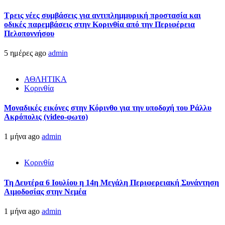
Τρεις νέες συμβάσεις για αντιπλημμυρική προστασία και
οδικές παρεμβάσεις στην Κορινθία από την Περιφέρεια
Πελοποννήσου
5 ημέρες ago
admin
ΑΘΛΗΤΙΚΑ
Κορινθία
Μοναδικές εικόνες στην Κόρινθο για την υποδοχή του Ράλλυ
Ακρόπολις (video-φωτο)
1 μήνα ago
admin
Κορινθία
Τη Δευτέρα 6 Ιουλίου η 14η Μεγάλη Περιφερειακή Συνάντηση
Αιμοδοσίας στην Νεμέα
1 μήνα ago
admin