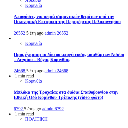
Αρκαδία
Κορινθία
Αποφάσεις για σειρά σημαντικών θεμάτων από την
Οικονομική Επιτροπή της Περιφέρειας Πελοποννήσου
26552
5 έτη ago
admin
26552
Κορινθία
Προς έγκριση το δίκτυο αποχέτευσης ακαθάρτων Άσσου
– Λεχαίου – Βόχας Κορινθίας
24668
5 έτη ago
admin
24668
1 min read
Κορινθία
Μπλόκα της Τροχαίας στα διόδια Σπαθοβουνίου στην
Εθνική Οδό Κορίνθου-Τρίπολης (video-φώτο)
6792
5 έτη ago
admin
6792
1 min read
ΠΟΛΙΤΙΚΗ