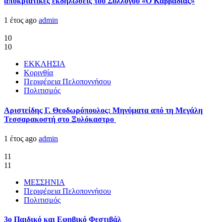
αποκριάτικες εκδηλώσεις του Συλλόγου «Ο Καββαδίας»
1 έτος ago
admin
10
10
ΕΚΚΛΗΣΙΑ
Κορινθία
Περιφέρεια Πελοποννήσου
Πολιτισμός
Αριστείδης Γ. Θεοδωρόπουλος: Μηνύματα από τη Μεγάλη
Τεσσαρακοστή στο Ξυλόκαστρο
1 έτος ago
admin
11
11
ΜΕΣΣΗΝΙΑ
Περιφέρεια Πελοποννήσου
Πολιτισμός
3ο Παιδικό και Εφηβικό Φεστιβάλ