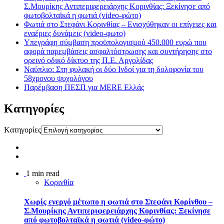
Σ.Μουρίκης Αντιπεριφερειάρχης Κορινθίας: Ξεκίνησε από
φωτοβολταϊκά η φωτιά (video-φώτο)
Φωτιά στο Στεφάνι Κορινθίας – Ενισχύθηκαν οι επίγειες και
εναέριες δυνάμεις (video-φωτο)
Υπεγράφη σύμβαση προϋπολογισμού 450.000 ευρώ που
αφορά παρεμβάσεις ασφαλτόστρωσης και συντήρησης στο
ορεινό οδικό δίκτυο της Π.Ε. Αργολίδας
Ναύπλιο: Στη φυλακή οι δύο Ινδοί για τη δολοφονία του
58χρονου ψυχολόγου
Παρέμβαση ΠΕΣΠ για MERE Ελλάς
Kατηγορίες
Kατηγορίες
1 min read
Κορινθία
Χωρίς ενεργό μέτωπο η φωτιά στο Στεφάνι Κορίνθου –
Σ.Μουρίκης Αντιπεριφερειάρχης Κορινθίας: Ξεκίνησε
από φωτοβολταϊκά η φωτιά (video-φώτο)