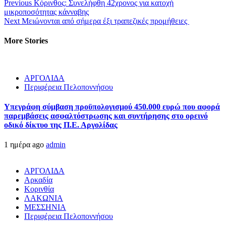
Previous
Κόρινθος: Συνελήφθη 42χρονος για κατοχή
μικροποσότητας κάνναβης
Next
Μειώνονται από σήμερα έξι τραπεζικές προμήθειες
More Stories
ΑΡΓΟΛΙΔΑ
Περιφέρεια Πελοποννήσου
Υπεγράφη σύμβαση προϋπολογισμού 450.000 ευρώ που αφορά
παρεμβάσεις ασφαλτόστρωσης και συντήρησης στο ορεινό
οδικό δίκτυο της Π.Ε. Αργολίδας
1 ημέρα ago
admin
ΑΡΓΟΛΙΔΑ
Αρκαδία
Κορινθία
ΛΑΚΩΝΙΑ
ΜΕΣΣΗΝΙΑ
Περιφέρεια Πελοποννήσου