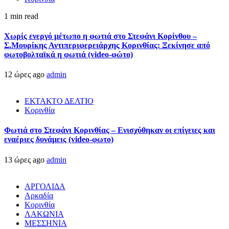
1 min read
Χωρίς ενεργό μέτωπο η φωτιά στο Στεφάνι Κορίνθου –
Σ.Μουρίκης Αντιπεριφερειάρχης Κορινθίας: Ξεκίνησε από
φωτοβολταϊκά η φωτιά (video-φώτο)
12 ώρες ago
admin
ΕΚΤΑΚΤΟ ΔΕΛΤΙΟ
Κορινθία
Φωτιά στο Στεφάνι Κορινθίας – Ενισχύθηκαν οι επίγειες και
εναέριες δυνάμεις (video-φωτο)
13 ώρες ago
admin
ΑΡΓΟΛΙΔΑ
Αρκαδία
Κορινθία
ΛΑΚΩΝΙΑ
ΜΕΣΣΗΝΙΑ