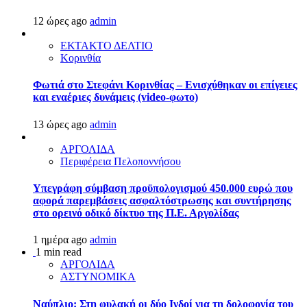
12 ώρες ago
admin
ΕΚΤΑΚΤΟ ΔΕΛΤΙΟ
Κορινθία
Φωτιά στο Στεφάνι Κορινθίας – Ενισχύθηκαν οι επίγειες
και εναέριες δυνάμεις (video-φωτο)
13 ώρες ago
admin
ΑΡΓΟΛΙΔΑ
Περιφέρεια Πελοποννήσου
Υπεγράφη σύμβαση προϋπολογισμού 450.000 ευρώ που
αφορά παρεμβάσεις ασφαλτόστρωσης και συντήρησης
στο ορεινό οδικό δίκτυο της Π.Ε. Αργολίδας
1 ημέρα ago
admin
1 min read
ΑΡΓΟΛΙΔΑ
ΑΣΤΥΝΟΜΙΚΑ
Ναύπλιο: Στη φυλακή οι δύο Ινδοί για τη δολοφονία του