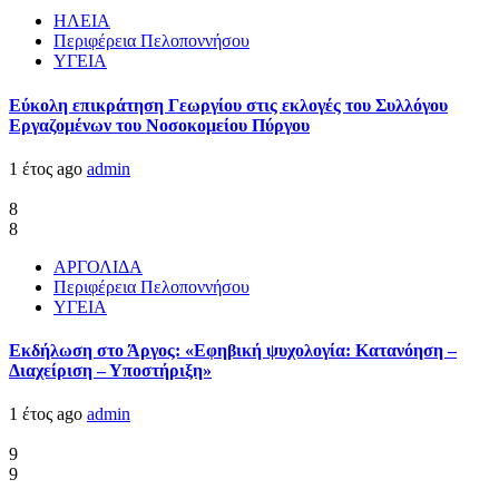
ΗΛΕΙΑ
Περιφέρεια Πελοποννήσου
ΥΓΕΙΑ
Εύκολη επικράτηση Γεωργίου στις εκλογές του Συλλόγου
Εργαζομένων του Νοσοκομείου Πύργου
1 έτος ago
admin
8
8
ΑΡΓΟΛΙΔΑ
Περιφέρεια Πελοποννήσου
ΥΓΕΙΑ
Εκδήλωση στο Άργος: «Εφηβική ψυχολογία: Κατανόηση –
Διαχείριση – Υποστήριξη»
1 έτος ago
admin
9
9