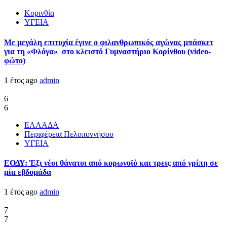
Κορινθία
ΥΓΕΙΑ
Με μεγάλη επιτυχία έγινε ο φιλανθρωπικός αγώνας μπάσκετ
για τη «Φλόγα» στο κλειστό Γυμναστήριο Κορίνθου (video-
φώτο)
1 έτος ago
admin
6
6
ΕΛΛΑΔΑ
Περιφέρεια Πελοποννήσου
ΥΓΕΙΑ
ΕΟΔΥ: Έξι νέοι θάνατοι από κορωνοϊό και τρεις από γρίπη σε
μία εβδομάδα
1 έτος ago
admin
7
7