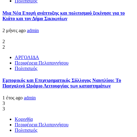
Πολιτισμός
Μια Νέα Εποχή ανάπτυξης και πολιτισμού ξεκίνησε για το
Κιάτο και τον Δήμο Σικυωνίων
2 μήνες ago
admin
2
2
ΑΡΓΟΛΙΔΑ
Περιφέρεια Πελοποννήσου
Πολιτισμός
Εμπορικός και Επιχειρηματικός Σύλλογος Ναυπλίου: Το
Πασχαλινό Ωράριο Λειτουργίας των καταστημάτων
1 έτος ago
admin
3
3
Κορινθία
Περιφέρεια Πελοποννήσου
Πολιτισμός