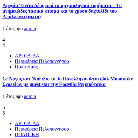
Αρχαία Τενέα: Δέος από τα αρχαιολογικά ευρήματα – Το
μνημειώδες ταφικό κτίσμα και το χρυσό δαχτυλίδι του
Απόλλωνα (φωτο)
1 έτος ago
admin
4
4
ΑΡΓΟΛΙΔΑ
Περιφέρεια Πελοποννήσου
Πολιτισμός
Σε Άργος και Ναύπλιο το 3ο Πανελλήνιο Φεστιβάλ Μουσικών
Σχολείων με guest star την Ευανθία Ρεμπούτσικα
1 έτος ago
admin
5
5
ΑΡΓΟΛΙΔΑ
Περιφέρεια Πελοποννήσου
ΠΟΛΙΤΙΚΗ