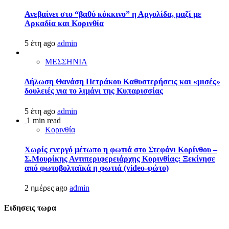
Ανεβαίνει στο “βαθύ κόκκινο” η Αργολίδα, μαζί με
Αρκαδία και Κορινθία
5 έτη ago
admin
ΜΕΣΣΗΝΙΑ
Δήλωση Θανάση Πετράκου Καθυστερήσεις και «μισές»
δουλειές για το λιμάνι της Κυπαρισσίας
5 έτη ago
admin
1 min read
Κορινθία
Χωρίς ενεργό μέτωπο η φωτιά στο Στεφάνι Κορίνθου –
Σ.Μουρίκης Αντιπεριφερειάρχης Κορινθίας: Ξεκίνησε
από φωτοβολταϊκά η φωτιά (video-φώτο)
2 ημέρες ago
admin
Ειδησεις τωρα