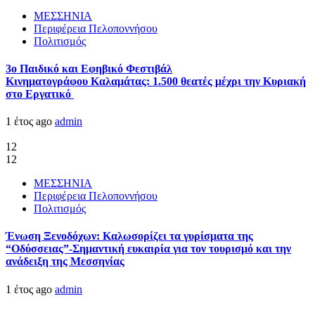
ΜΕΣΣΗΝΙΑ
Περιφέρεια Πελοποννήσου
Πολιτισμός
3ο Παιδικό και Εφηβικό Φεστιβάλ
Κινηματογράφου Καλαμάτας: 1.500 θεατές μέχρι την Κυριακή
στο Εργατικό
1 έτος ago
admin
12
12
ΜΕΣΣΗΝΙΑ
Περιφέρεια Πελοποννήσου
Πολιτισμός
Ένωση Ξενοδόχων: Καλωσορίζει τα γυρίσματα της
“Οδύσσειας”-Σημαντική ευκαιρία για τον τουρισμό και την
ανάδειξη της Μεσσηνίας
1 έτος ago
admin