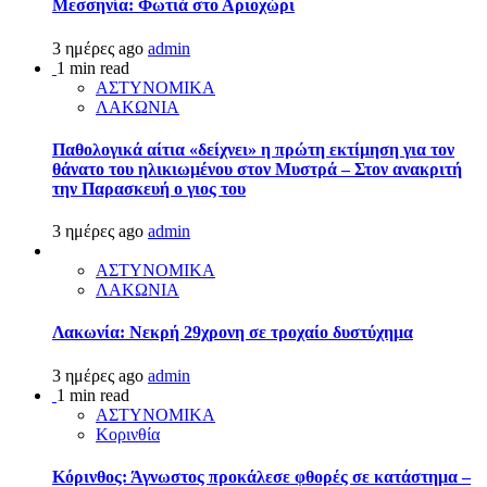
Μεσσηνία: Φωτιά στο Αριοχώρι
3 ημέρες ago
admin
1 min read
ΑΣΤΥΝΟΜΙΚΑ
ΛΑΚΩΝΙΑ
Παθολογικά αίτια «δείχνει» η πρώτη εκτίμηση για τον
θάνατο του ηλικιωμένου στον Μυστρά – Στον ανακριτή
την Παρασκευή ο γιος του
3 ημέρες ago
admin
ΑΣΤΥΝΟΜΙΚΑ
ΛΑΚΩΝΙΑ
Λακωνία: Νεκρή 29χρονη σε τροχαίο δυστύχημα
3 ημέρες ago
admin
1 min read
ΑΣΤΥΝΟΜΙΚΑ
Κορινθία
Κόρινθος: Άγνωστος προκάλεσε φθορές σε κατάστημα –