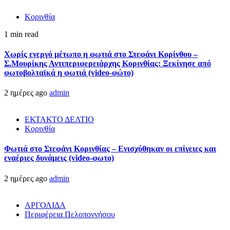
Κορινθία
1 min read
Χωρίς ενεργό μέτωπο η φωτιά στο Στεφάνι Κορίνθου –
Σ.Μουρίκης Αντιπεριφερειάρχης Κορινθίας: Ξεκίνησε από
φωτοβολταϊκά η φωτιά (video-φώτο)
2 ημέρες ago
admin
ΕΚΤΑΚΤΟ ΔΕΛΤΙΟ
Κορινθία
Φωτιά στο Στεφάνι Κορινθίας – Ενισχύθηκαν οι επίγειες και
εναέριες δυνάμεις (video-φωτο)
2 ημέρες ago
admin
ΑΡΓΟΛΙΔΑ
Περιφέρεια Πελοποννήσου