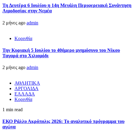
Τη Δευτέρα 6 Ιουλίου η 14η Μεγάλη Περιφερειακή Συνάντηση
Αιμοδοσίας στην Νεμέα
2 μήνες ago
admin
Κορινθία
Την Κυριακή 5 Ιουλίου το 40ήμερο μνημόσυνο του Νίκου
Ταγαρά στο Χιλιομόδι
2 μήνες ago
admin
ΑΘΛΗΤΙΚΑ
ΑΡΓΟΛΙΔΑ
ΕΛΛΑΔΑ
Κορινθία
1 min read
ΕΚΟ Ράλλυ Ακρόπολις 2026: Το αναλυτικό πρόγραμμα του
αγώνα