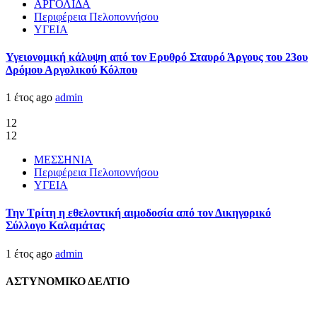
ΑΡΓΟΛΙΔΑ
Περιφέρεια Πελοποννήσου
ΥΓΕΙΑ
Υγειονομική κάλυψη από τον Ερυθρό Σταυρό Άργους του 23ου
Δρόμου Αργολικού Κόλπου
1 έτος ago
admin
12
12
ΜΕΣΣΗΝΙΑ
Περιφέρεια Πελοποννήσου
ΥΓΕΙΑ
Την Τρίτη η εθελοντική αιμοδοσία από τον Δικηγορικό
Σύλλογο Καλαμάτας
1 έτος ago
admin
ΑΣΤΥΝΟΜΙΚΟ ΔΕΛΤΙΟ