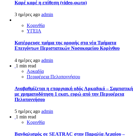
Καρέ καρέ η επίθεση (video-φωτο)
3 ημέρες ago
admin
Κορινθία
ΥΓΕΙΑ
Kατέρρευσε τμήμα της οροφής στα νέα Τμήματα
Επειγόντων Περιστατικών Νοσοκομείου Κορίνθου
4 ημέρες ago
admin
1 min read
Αρκαδία
Περιφέρεια Πελοποννήσου
Αναβαθμίζεται η επαρχιακή οδός Αρκαδικό – Σαμπατική
με χρηματοδότηση 1 εκατ. ευρώ από την Περιφέρεια
Πελοποννήσου
5 ημέρες ago
admin
1 min read
Κορινθία
Βανδαλισμός σε SEATRAC στην Παραλία Λεχαίου –