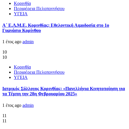
Κορινθία
Περιφέρεια Πελοποννήσου
ΥΓΕΙΑ
Α΄ Ε.Λ.Μ.Ε. Κορινθίας: Εθελοντική Αιμοδοσία στο 1ο
Γυμνάσιο Κορίνθου
1 έτος ago
admin
10
10
Κορινθία
Περιφέρεια Πελοποννήσου
ΥΓΕΙΑ
Ιατρικός Σύλλογος Κορινθίας: «Πανελλήνια Κινητοποίηση για
τα Τέμπη την 28η Φεβρουαρίου 2025»
1 έτος ago
admin
11
11