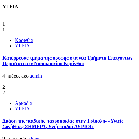
ΥΓΕΙΑ
1
1
Κορινθία
ΥΓΕΙΑ
Kατέρρευσε τμήμα της οροφής στα νέα Τμήματα Επειγόντων
Περιστατικών Νοσοκομείου Κορίνθου
4 ημέρες ago
admin
2
2
Αρκαδία
ΥΓΕΙΑ
Δράση της παιδικής παχυσαρκίας στην Τρίπολη- «Υγιείς
Συνήθειες ΣΗΜΕΡΑ, Υγιή παιδιά ΑΥΡΙΟ!»
9 μήνες ago
admin