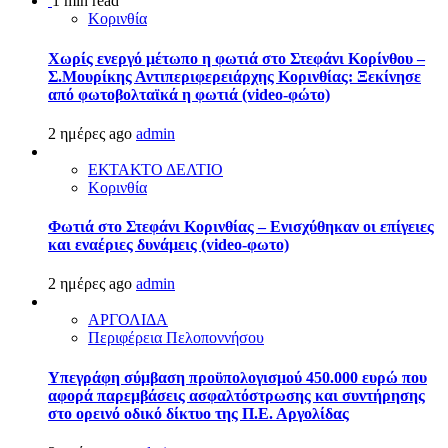
1 min read
Κορινθία
Χωρίς ενεργό μέτωπο η φωτιά στο Στεφάνι Κορίνθου –
Σ.Μουρίκης Αντιπεριφερειάρχης Κορινθίας: Ξεκίνησε
από φωτοβολταϊκά η φωτιά (video-φώτο)
2 ημέρες ago
admin
ΕΚΤΑΚΤΟ ΔΕΛΤΙΟ
Κορινθία
Φωτιά στο Στεφάνι Κορινθίας – Ενισχύθηκαν οι επίγειες
και εναέριες δυνάμεις (video-φωτο)
2 ημέρες ago
admin
ΑΡΓΟΛΙΔΑ
Περιφέρεια Πελοποννήσου
Υπεγράφη σύμβαση προϋπολογισμού 450.000 ευρώ που
αφορά παρεμβάσεις ασφαλτόστρωσης και συντήρησης
στο ορεινό οδικό δίκτυο της Π.Ε. Αργολίδας