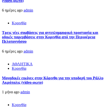
(video-φώτο)
6 ημέρες ago
admin
Κορινθία
Τρεις νέες συμβάσεις για αντιπλημμυρική προστασία και
οδικές παρεμβάσεις στην Κορινθία από την Περιφέρεια
Πελοποννήσου
6 ημέρες ago
admin
ΑΘΛΗΤΙΚΑ
Κορινθία
Μοναδικές εικόνες στην Κόρινθο για την υποδοχή του Ράλλυ
Ακρόπολις (video-φωτο)
1 μήνα ago
admin
Κορινθία