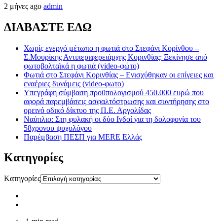
2 μήνες ago
admin
ΔΙΑΒΑΣΤΕ ΕΔΩ
Χωρίς ενεργό μέτωπο η φωτιά στο Στεφάνι Κορίνθου –
Σ.Μουρίκης Αντιπεριφερειάρχης Κορινθίας: Ξεκίνησε από
φωτοβολταϊκά η φωτιά (video-φώτο)
Φωτιά στο Στεφάνι Κορινθίας – Ενισχύθηκαν οι επίγειες και
εναέριες δυνάμεις (video-φωτο)
Υπεγράφη σύμβαση προϋπολογισμού 450.000 ευρώ που
αφορά παρεμβάσεις ασφαλτόστρωσης και συντήρησης στο
ορεινό οδικό δίκτυο της Π.Ε. Αργολίδας
Ναύπλιο: Στη φυλακή οι δύο Ινδοί για τη δολοφονία του
58χρονου ψυχολόγου
Παρέμβαση ΠΕΣΠ για MERE Ελλάς
Kατηγορίες
Kατηγορίες