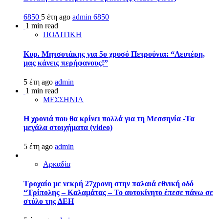
6850
5 έτη ago
admin
6850
1 min read
ΠΟΛΙΤΙΚΗ
Κυρ. Μητσοτάκης για 5ο χρυσό Πετρούνια: “Λευτέρη,
μας κάνεις περήφανους!”
5 έτη ago
admin
1 min read
ΜΕΣΣΗΝΙΑ
Η χρονιά που θα κρίνει πολλά για τη Μεσσηνία -Τα
μεγάλα στοιχήματα (video)
5 έτη ago
admin
Αρκαδία
Τροχαίο με νεκρή 27χρονη στην παλαιά εθνική οδό
“Τρίπολης – Καλαμάτας – Το αυτοκίνητο έπεσε πάνω σε
στύλο της ΔΕΗ