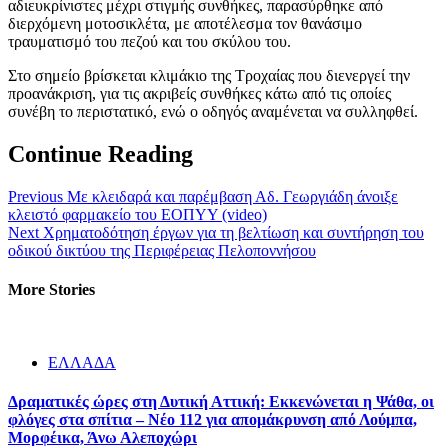
αδιευκρίνιστες μέχρι στιγμής συνθήκες, παρασύρθηκε από
διερχόμενη μοτοσικλέτα, με αποτέλεσμα τον θανάσιμο
τραυματισμό του πεζού και του σκύλου του.
Στο σημείο βρίσκεται κλιμάκιο της Τροχαίας που διενεργεί την
προανάκριση, για τις ακριβείς συνθήκες κάτω από τις οποίες
συνέβη το περιστατικό, ενώ ο οδηγός αναμένεται να συλληφθεί.
Continue Reading
Previous
Με κλειδαρά και παρέμβαση Αδ. Γεωργιάδη άνοιξε
κλειστό φαρμακείο του ΕΟΠΥΥ (video)
Next
Χρηματοδότηση έργων για τη βελτίωση και συντήρηση του
οδικού δικτύου της Περιφέρειας Πελοποννήσου
More Stories
ΕΛΛΑΔΑ
Δραματικές ώρες στη Δυτική Αττική: Εκκενώνεται η Ψάθα, οι
φλόγες στα σπίτια – Νέο 112 για απομάκρυνση από Λούμπα,
Μορφέικα, Άνω Αλεποχώρι