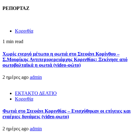
ΡΕΠΟΡΤΑΖ
Κορινθία
1 min read
Χωρίς ενεργό μέτωπο η φωτιά στο Στεφάνι Κορίνθου –
Σ.Μουρίκης Αντιπεριφερειάρχης Κορινθίας: Ξεκίνησε από
φωτοβολταϊκά η φωτιά (video-φώτο)
2 ημέρες ago
admin
ΕΚΤΑΚΤΟ ΔΕΛΤΙΟ
Κορινθία
Φωτιά στο Στεφάνι Κορινθίας – Ενισχύθηκαν οι επίγειες και
εναέριες δυνάμεις (video-φωτο)
2 ημέρες ago
admin