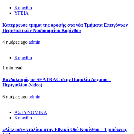
Κορινθία
ΥΓΕΙΑ
Kατέρρευσε τμήμα της οροφής στα νέα Τμήματα Επειγόντων
Περιστατικών Νοσοκομείου Κορίνθου
4 ημέρες ago
admin
Κορινθία
1 min read
Βανδαλισμός σε SEATRAC στην Παραλία Λεχαίου –
Περιγιαλίου (video)
6 ημέρες ago
admin
ΑΣΤΥΝΟΜΙΚΑ
Κορινθία
«Δίπλωσε» νταλίκα στην Εθνική Oδό Κορίνθου – Τριπόλεως