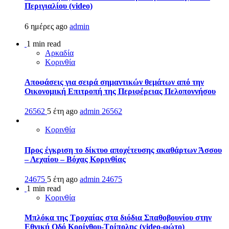
Περιγιαλίου (video)
6 ημέρες ago
admin
1 min read
Αρκαδία
Κορινθία
Αποφάσεις για σειρά σημαντικών θεμάτων από την
Οικονομική Επιτροπή της Περιφέρειας Πελοποννήσου
26562
5 έτη ago
admin
26562
Κορινθία
Προς έγκριση το δίκτυο αποχέτευσης ακαθάρτων Άσσου
– Λεχαίου – Βόχας Κορινθίας
24675
5 έτη ago
admin
24675
1 min read
Κορινθία
Μπλόκα της Τροχαίας στα διόδια Σπαθοβουνίου στην
Εθνική Οδό Κορίνθου-Τρίπολης (video-φώτο)