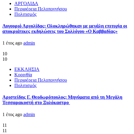
ΑΡΓΟΛΙΔΑ
Περιφέρεια Πελοποννήσου
Πολιτισμός
Λυγουριό Αργολίδας: Ολοκληρώθηκαν με μεγάλη επιτυχία οι
αποκριάτικες εκδηλώσεις του Συλλόγου «Ο Καββαδίας»
1 έτος ago
admin
10
10
ΕΚΚΛΗΣΙΑ
Κορινθία
Περιφέρεια Πελοποννήσου
Πολιτισμός
Αριστείδης Γ. Θεοδωρόπουλος: Μηνύματα από τη Μεγάλη
Τεσσαρακοστή στο Ξυλόκαστρο
1 έτος ago
admin
11
11