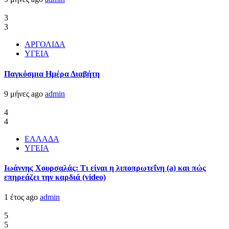
3
3
ΑΡΓΟΛΙΔΑ
ΥΓΕΙΑ
Παγκόσμια Ημέρα Διαβήτη
9 μήνες ago
admin
4
4
ΕΛΛΑΔΑ
ΥΓΕΙΑ
Ιωάννης Χουρσαλάς: Τι είναι η λιποπρωτεΐνη (a) και πώς
επηρεάζει την καρδιά (video)
1 έτος ago
admin
5
5