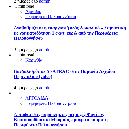
2 ημέρες ago
admin
1 min read
Αρκαδία
Περιφέρεια Πελοποννήσου
Αναβαθμίζεται η επαρχιακή οδός Αρκαδικό – Σαμπατική
με χρηματοδότηση 1 εκατ. ευρώ από την Περιφέρεια
Πελοποννήσου
3 ημέρες ago
admin
1 min read
Κορινθία
Βανδαλισμός σε SEATRAC στην Παραλία Λεχαίου –
Περιγιαλίου (video)
4 ημέρες ago
admin
ΑΡΓΟΛΙΔΑ
Περιφέρεια Πελοποννήσου
Αυτοψία στις πυρόπληκτες περιοχές Φιχτίων,
Κουτσοποδίου και Μπόρσας πραγματοποίησε η
Περιφέρεια Πελοποννήσου