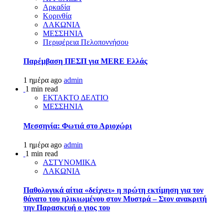
Αρκαδία
Κορινθία
ΛΑΚΩΝΙΑ
ΜΕΣΣΗΝΙΑ
Περιφέρεια Πελοποννήσου
Παρέμβαση ΠΕΣΠ για MERE Ελλάς
1 ημέρα ago
admin
1 min read
ΕΚΤΑΚΤΟ ΔΕΛΤΙΟ
ΜΕΣΣΗΝΙΑ
Μεσσηνία: Φωτιά στο Αριοχώρι
1 ημέρα ago
admin
1 min read
ΑΣΤΥΝΟΜΙΚΑ
ΛΑΚΩΝΙΑ
Παθολογικά αίτια «δείχνει» η πρώτη εκτίμηση για τον
θάνατο του ηλικιωμένου στον Μυστρά – Στον ανακριτή
την Παρασκευή ο γιος του