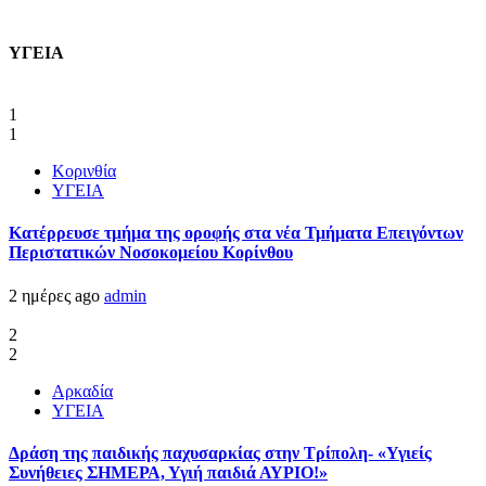
ΥΓΕΙΑ
1
1
Κορινθία
ΥΓΕΙΑ
Kατέρρευσε τμήμα της οροφής στα νέα Τμήματα Επειγόντων
Περιστατικών Νοσοκομείου Κορίνθου
2 ημέρες ago
admin
2
2
Αρκαδία
ΥΓΕΙΑ
Δράση της παιδικής παχυσαρκίας στην Τρίπολη- «Υγιείς
Συνήθειες ΣΗΜΕΡΑ, Υγιή παιδιά ΑΥΡΙΟ!»