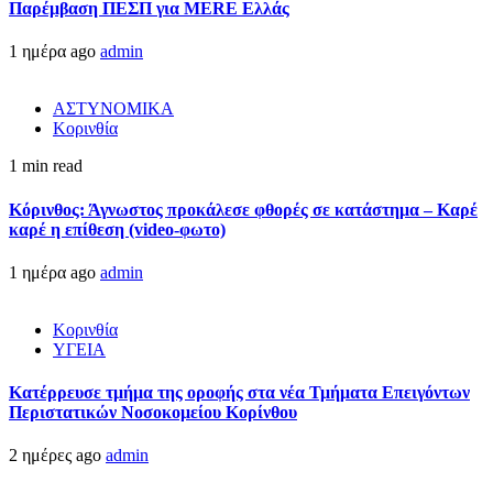
Παρέμβαση ΠΕΣΠ για MERE Ελλάς
1 ημέρα ago
admin
ΑΣΤΥΝΟΜΙΚΑ
Κορινθία
1 min read
Κόρινθος: Άγνωστος προκάλεσε φθορές σε κατάστημα – Καρέ
καρέ η επίθεση (video-φωτο)
1 ημέρα ago
admin
Κορινθία
ΥΓΕΙΑ
Kατέρρευσε τμήμα της οροφής στα νέα Τμήματα Επειγόντων
Περιστατικών Νοσοκομείου Κορίνθου
2 ημέρες ago
admin