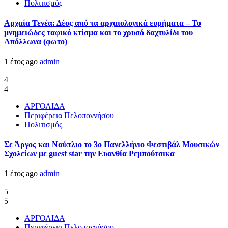
Πολιτισμός
Αρχαία Τενέα: Δέος από τα αρχαιολογικά ευρήματα – Το
μνημειώδες ταφικό κτίσμα και το χρυσό δαχτυλίδι του
Απόλλωνα (φωτο)
1 έτος ago
admin
4
4
ΑΡΓΟΛΙΔΑ
Περιφέρεια Πελοποννήσου
Πολιτισμός
Σε Άργος και Ναύπλιο το 3ο Πανελλήνιο Φεστιβάλ Μουσικών
Σχολείων με guest star την Ευανθία Ρεμπούτσικα
1 έτος ago
admin
5
5
ΑΡΓΟΛΙΔΑ
Περιφέρεια Πελοποννήσου