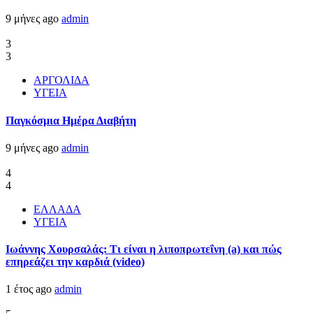
9 μήνες ago
admin
3
3
ΑΡΓΟΛΙΔΑ
ΥΓΕΙΑ
Παγκόσμια Ημέρα Διαβήτη
9 μήνες ago
admin
4
4
ΕΛΛΑΔΑ
ΥΓΕΙΑ
Ιωάννης Χουρσαλάς: Τι είναι η λιποπρωτεΐνη (a) και πώς
επηρεάζει την καρδιά (video)
1 έτος ago
admin