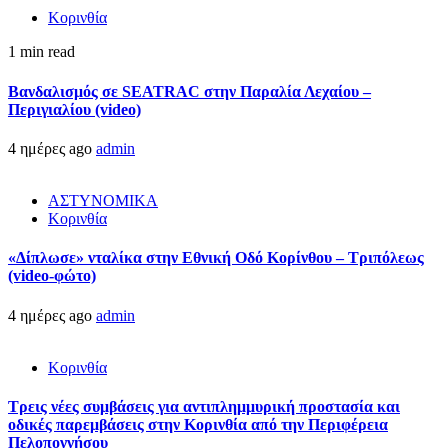
Κορινθία
1 min read
Βανδαλισμός σε SEATRAC στην Παραλία Λεχαίου –
Περιγιαλίου (video)
4 ημέρες ago
admin
ΑΣΤΥΝΟΜΙΚΑ
Κορινθία
«Δίπλωσε» νταλίκα στην Εθνική Oδό Κορίνθου – Τριπόλεως
(video-φώτο)
4 ημέρες ago
admin
Κορινθία
Τρεις νέες συμβάσεις για αντιπλημμυρική προστασία και
οδικές παρεμβάσεις στην Κορινθία από την Περιφέρεια
Πελοποννήσου