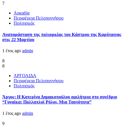
7
Αρκαδία
Περιφέρεια Πελοποννήσου
Πολιτισμός
Αναπαράσταση της πολιορκίας του Κάστρου της Καρύταινας
στις 22 Μαρτίου
1 έτος ago
admin
8
8
ΑΡΓΟΛΙΔΑ
Περιφέρεια Πελοποννήσου
Πολιτισμός
Άργος: Η Κατερίνα Δημακοπούλου ομιλήτρια στο συνέδριο
“Γυναίκα: Πολλαπλοί Ρόλοι, Μια Ταυτότητα”
1 έτος ago
admin
9