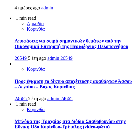
4 ημέρες ago
admin
1 min read
Αρκαδία
Κορινθία
Αποφάσεις για σειρά σημαντικών θεμάτων από την
Οικονομική Επιτροπή της Περιφέρειας Πελοποννήσου
26549
5 έτη ago
admin
26549
Κορινθία
Προς έγκριση το δίκτυο αποχέτευσης ακαθάρτων Άσσου
– Λεχαίου – Βόχας Κορινθίας
24665
5 έτη ago
admin
24665
1 min read
Κορινθία
Μπλόκα της Τροχαίας στα διόδια Σπαθοβουνίου στην
Εθνική Οδό Κορίνθου-Τρίπολης (video-φώτο)