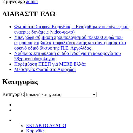
2 μήνες ago
admin
ΔΙΑΒΑΣΤΕ ΕΔΩ
Φωτιά στο Στεφάνι Κορινθίας – Ενισχύθηκαν οι επίγειες και
εναέριες δυνάμεις (video-φωτο)
Υπεγράφη σύμβαση προϋπολογισμού 450.000 ευρώ που
αφορά παρεμβάσεις ασφαλτόστρωσης και συντήρησης στο
ορεινό οδικό δίκτυο της Π.Ε. Αργολίδας
Ναύπλιο: Στη φυλακή οι δύο Ινδοί για τη δολοφονία του
58χρονου ψυχολόγου
Παρέμβαση ΠΕΣΠ για MERE Ελλάς
Μεσσηνία: Φωτιά στο Αριοχώρι
Kατηγορίες
Kατηγορίες
ΕΚΤΑΚΤΟ ΔΕΛΤΙΟ
Κορινθία