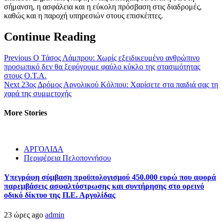
σήμανση, η ασφάλεια και η εύκολη πρόσβαση στις διαδρομές,
καθώς και η παροχή υπηρεσιών στους επισκέπτες.
Continue Reading
Previous
Ο Τάσος Λάμπρου: Χωρίς εξειδικευμένο ανθρώπινο
προσωπικό δεν θα ξεφύγουμε φαύλο κύκλο της στασιμότητας
στους Ο.Τ.Α.
Next
23ος Δρόμος Αργολικού Κόλπου: Χαρίσετε στα παιδιά σας τη
χαρά της συμμετοχής
More Stories
ΑΡΓΟΛΙΔΑ
Περιφέρεια Πελοποννήσου
Υπεγράφη σύμβαση προϋπολογισμού 450.000 ευρώ που αφορά
παρεμβάσεις ασφαλτόστρωσης και συντήρησης στο ορεινό
οδικό δίκτυο της Π.Ε. Αργολίδας
23 ώρες ago
admin