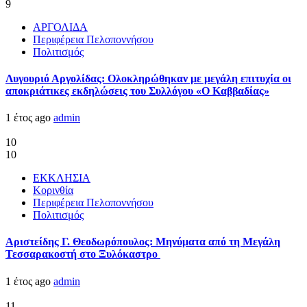
9
ΑΡΓΟΛΙΔΑ
Περιφέρεια Πελοποννήσου
Πολιτισμός
Λυγουριό Αργολίδας: Ολοκληρώθηκαν με μεγάλη επιτυχία οι
αποκριάτικες εκδηλώσεις του Συλλόγου «Ο Καββαδίας»
1 έτος ago
admin
10
10
ΕΚΚΛΗΣΙΑ
Κορινθία
Περιφέρεια Πελοποννήσου
Πολιτισμός
Αριστείδης Γ. Θεοδωρόπουλος: Μηνύματα από τη Μεγάλη
Τεσσαρακοστή στο Ξυλόκαστρο
1 έτος ago
admin
11