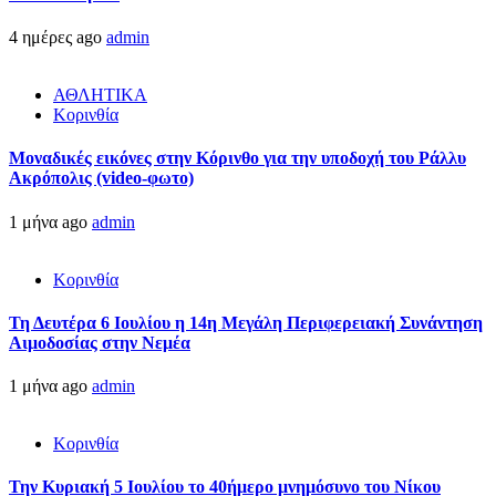
4 ημέρες ago
admin
ΑΘΛΗΤΙΚΑ
Κορινθία
Μοναδικές εικόνες στην Κόρινθο για την υποδοχή του Ράλλυ
Ακρόπολις (video-φωτο)
1 μήνα ago
admin
Κορινθία
Τη Δευτέρα 6 Ιουλίου η 14η Μεγάλη Περιφερειακή Συνάντηση
Αιμοδοσίας στην Νεμέα
1 μήνα ago
admin
Κορινθία
Την Κυριακή 5 Ιουλίου το 40ήμερο μνημόσυνο του Νίκου