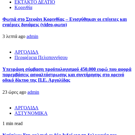
ΕΚΤΑΚΤΟ ΔΕΛΤΙΟ
Κορινθία
Φωτιά στο Στεφάνι Κορινθίας – Ενισχύθηκαν οι επίγειες και
εναέριες δυνάμεις (video-φωτο)
3 λεπτά ago
admin
ΑΡΓΟΛΙΔΑ
Περιφέρεια Πελοποννήσου
Υπεγράφη σύμβαση προϋπολογισμού 450.000 ευρώ που αφορά
παρεμβάσεις ασφαλτόστρωσης και συντήρησης στο ορεινό
οδικό δίκτυο της Π.Ε. Αργολίδας
23 ώρες ago
admin
ΑΡΓΟΛΙΔΑ
ΑΣΤΥΝΟΜΙΚΑ
1 min read