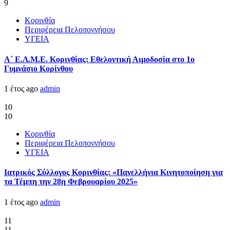
9
Κορινθία
Περιφέρεια Πελοποννήσου
ΥΓΕΙΑ
Α΄ Ε.Λ.Μ.Ε. Κορινθίας: Εθελοντική Αιμοδοσία στο 1ο
Γυμνάσιο Κορίνθου
1 έτος ago
admin
10
10
Κορινθία
Περιφέρεια Πελοποννήσου
ΥΓΕΙΑ
Ιατρικός Σύλλογος Κορινθίας: «Πανελλήνια Κινητοποίηση για
τα Τέμπη την 28η Φεβρουαρίου 2025»
1 έτος ago
admin
11
11