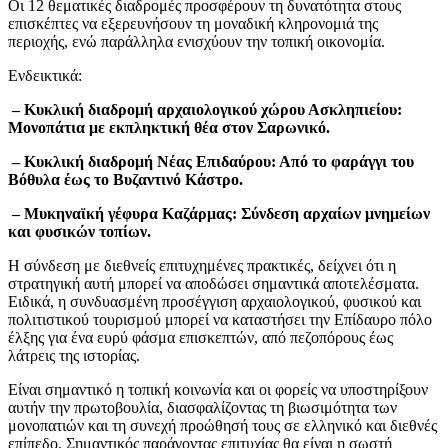
Οι 12 θεματικές διαδρομές προσφέρουν τη δυνατότητα στους
επισκέπτες να εξερευνήσουν τη μοναδική κληρονομιά της
περιοχής, ενώ παράλληλα ενισχύουν την τοπική οικονομία.
Ενδεικτικά:
– Κυκλική διαδρομή αρχαιολογικού χώρου Ασκληπιείου:
Μονοπάτια με εκπληκτική θέα στον Σαρωνικό.
– Κυκλική διαδρομή Νέας Επιδαύρου: Από το φαράγγι του
Βόθυλα έως το Βυζαντινό Κάστρο.
– Μυκηναϊκή γέφυρα Καζάρμας: Σύνδεση αρχαίων μνημείων
και φυσικών τοπίων.
Η σύνδεση με διεθνείς επιτυχημένες πρακτικές, δείχνει ότι η
στρατηγική αυτή μπορεί να αποδώσει σημαντικά αποτελέσματα.
Ειδικά, η συνδυασμένη προσέγγιση αρχαιολογικού, φυσικού και
πολιτιστικού τουρισμού μπορεί να καταστήσει την Επίδαυρο πόλο
έλξης για ένα ευρύ φάσμα επισκεπτών, από πεζοπόρους έως
λάτρεις της ιστορίας.
Είναι σημαντικό η τοπική κοινωνία και οι φορείς να υποστηρίξουν
αυτήν την πρωτοβουλία, διασφαλίζοντας τη βιωσιμότητα των
μονοπατιών και τη συνεχή προώθησή τους σε ελληνικό και διεθνές
επίπεδο. Σημαντικός παράγοντας επιτυχίας θα είναι η σωστή