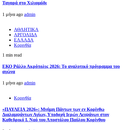
Ταγαρά στο Χιλιομόδι
1 μήνα ago
admin
ΑΘΛΗΤΙΚΑ
ΑΡΓΟΛΙΔΑ
ΕΛΛΑΔΑ
Κορινθία
1 min read
ΕΚΟ Ράλλυ Ακρόπολις 2026: Το αναλυτικό πρόγραμμα του
αγώνα
1 μήνα ago
admin
Κορινθία
«ΠΑΥΛΕΙΑ 2026»: Μνήμη Πάντων των εν Κορίνθω
Διαλαμψάντων Αγίων, Υποδοχή Ιερών Λειψάνων στον
Καθεδρικό Ι. Ναό του Αποστόλου Παύλου Κορίνθου