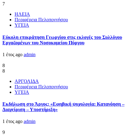
7
ΗΛΕΙΑ
Περιφέρεια Πελοποννήσου
ΥΓΕΙΑ
Εύκολη επικράτηση Γεωργίου στις εκλογές του Συλλόγου
Εργαζομένων του Νοσοκομείου Πύργου
1 έτος ago
admin
8
8
ΑΡΓΟΛΙΔΑ
Περιφέρεια Πελοποννήσου
ΥΓΕΙΑ
Εκδήλωση στο Άργος: «Εφηβική ψυχολογία: Κατανόηση –
Διαχείριση – Υποστήριξη»
1 έτος ago
admin
9