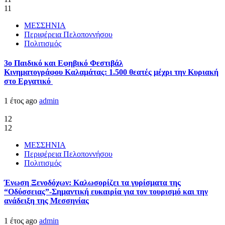
11
ΜΕΣΣΗΝΙΑ
Περιφέρεια Πελοποννήσου
Πολιτισμός
3ο Παιδικό και Εφηβικό Φεστιβάλ
Κινηματογράφου Καλαμάτας: 1.500 θεατές μέχρι την Κυριακή
στο Εργατικό
1 έτος ago
admin
12
12
ΜΕΣΣΗΝΙΑ
Περιφέρεια Πελοποννήσου
Πολιτισμός
Ένωση Ξενοδόχων: Καλωσορίζει τα γυρίσματα της
“Οδύσσειας”-Σημαντική ευκαιρία για τον τουρισμό και την
ανάδειξη της Μεσσηνίας
1 έτος ago
admin