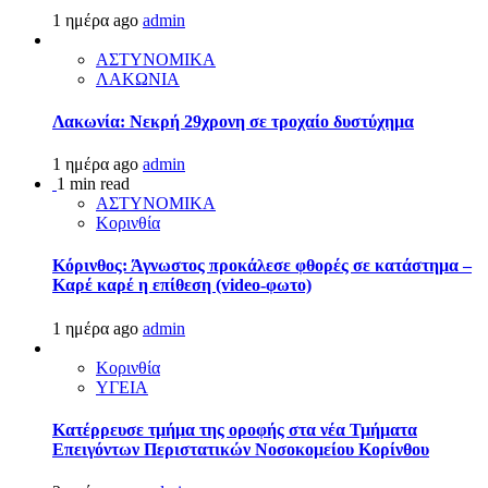
1 ημέρα ago
admin
ΑΣΤΥΝΟΜΙΚΑ
ΛΑΚΩΝΙΑ
Λακωνία: Νεκρή 29χρονη σε τροχαίο δυστύχημα
1 ημέρα ago
admin
1 min read
ΑΣΤΥΝΟΜΙΚΑ
Κορινθία
Κόρινθος: Άγνωστος προκάλεσε φθορές σε κατάστημα –
Καρέ καρέ η επίθεση (video-φωτο)
1 ημέρα ago
admin
Κορινθία
ΥΓΕΙΑ
Kατέρρευσε τμήμα της οροφής στα νέα Τμήματα
Επειγόντων Περιστατικών Νοσοκομείου Κορίνθου