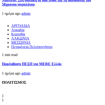
Ναύπλιο: Στη φυλακή οι δύο Ινδοί για τη δολοφονία του
58χρονου ψυχολόγου
1 ημέρα ago
admin
ΑΡΓΟΛΙΔΑ
Αρκαδία
Κορινθία
ΛΑΚΩΝΙΑ
ΜΕΣΣΗΝΙΑ
Περιφέρεια Πελοποννήσου
1 min read
Παρέμβαση ΠΕΣΠ για MERE Ελλάς
1 ημέρα ago
admin
ΠΟΛΙΤΙΣΜΟΣ
1
1