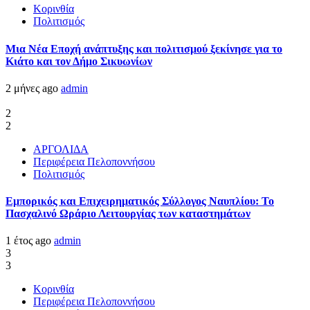
Κορινθία
Πολιτισμός
Μια Νέα Εποχή ανάπτυξης και πολιτισμού ξεκίνησε για το
Κιάτο και τον Δήμο Σικυωνίων
2 μήνες ago
admin
2
2
ΑΡΓΟΛΙΔΑ
Περιφέρεια Πελοποννήσου
Πολιτισμός
Εμπορικός και Επιχειρηματικός Σύλλογος Ναυπλίου: Το
Πασχαλινό Ωράριο Λειτουργίας των καταστημάτων
1 έτος ago
admin
3
3
Κορινθία
Περιφέρεια Πελοποννήσου