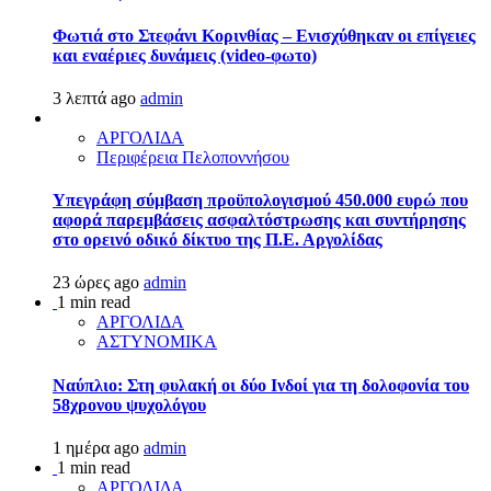
Φωτιά στο Στεφάνι Κορινθίας – Ενισχύθηκαν οι επίγειες
και εναέριες δυνάμεις (video-φωτο)
3 λεπτά ago
admin
ΑΡΓΟΛΙΔΑ
Περιφέρεια Πελοποννήσου
Υπεγράφη σύμβαση προϋπολογισμού 450.000 ευρώ που
αφορά παρεμβάσεις ασφαλτόστρωσης και συντήρησης
στο ορεινό οδικό δίκτυο της Π.Ε. Αργολίδας
23 ώρες ago
admin
1 min read
ΑΡΓΟΛΙΔΑ
ΑΣΤΥΝΟΜΙΚΑ
Ναύπλιο: Στη φυλακή οι δύο Ινδοί για τη δολοφονία του
58χρονου ψυχολόγου
1 ημέρα ago
admin
1 min read
ΑΡΓΟΛΙΔΑ