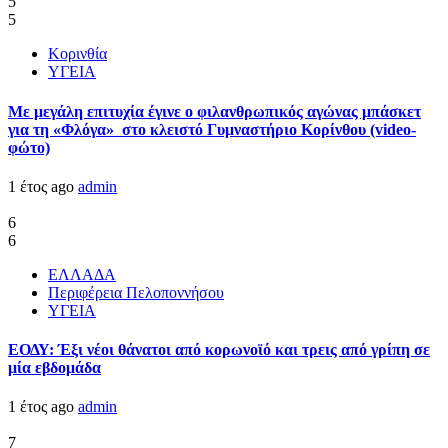
5
5
Κορινθία
ΥΓΕΙΑ
Με μεγάλη επιτυχία έγινε ο φιλανθρωπικός αγώνας μπάσκετ
για τη «Φλόγα» στο κλειστό Γυμναστήριο Κορίνθου (video-
φώτο)
1 έτος ago
admin
6
6
ΕΛΛΑΔΑ
Περιφέρεια Πελοποννήσου
ΥΓΕΙΑ
ΕΟΔΥ: Έξι νέοι θάνατοι από κορωνοϊό και τρεις από γρίπη σε
μία εβδομάδα
1 έτος ago
admin
7