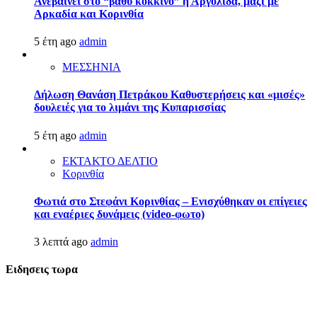
Ανεβαίνει στο “βαθύ κόκκινο” η Αργολίδα, μαζί με
Αρκαδία και Κορινθία
5 έτη ago
admin
ΜΕΣΣΗΝΙΑ
Δήλωση Θανάση Πετράκου Καθυστερήσεις και «μισές»
δουλειές για το λιμάνι της Κυπαρισσίας
5 έτη ago
admin
ΕΚΤΑΚΤΟ ΔΕΛΤΙΟ
Κορινθία
Φωτιά στο Στεφάνι Κορινθίας – Ενισχύθηκαν οι επίγειες
και εναέριες δυνάμεις (video-φωτο)
3 λεπτά ago
admin
Ειδησεις τωρα