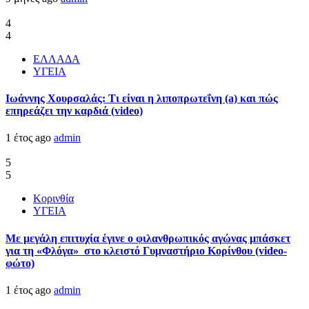
4
4
ΕΛΛΑΔΑ
ΥΓΕΙΑ
Ιωάννης Χουρσαλάς: Τι είναι η λιποπρωτεΐνη (a) και πώς
επηρεάζει την καρδιά (video)
1 έτος ago
admin
5
5
Κορινθία
ΥΓΕΙΑ
Με μεγάλη επιτυχία έγινε ο φιλανθρωπικός αγώνας μπάσκετ
για τη «Φλόγα» στο κλειστό Γυμναστήριο Κορίνθου (video-
φώτο)
1 έτος ago
admin