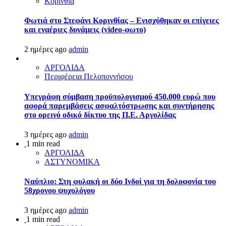
Κορινθία
Φωτιά στο Στεφάνι Κορινθίας – Ενισχύθηκαν οι επίγειες
και εναέριες δυνάμεις (video-φωτο)
2 ημέρες ago
admin
ΑΡΓΟΛΙΔΑ
Περιφέρεια Πελοποννήσου
Υπεγράφη σύμβαση προϋπολογισμού 450.000 ευρώ που
αφορά παρεμβάσεις ασφαλτόστρωσης και συντήρησης
στο ορεινό οδικό δίκτυο της Π.Ε. Αργολίδας
3 ημέρες ago
admin
1 min read
ΑΡΓΟΛΙΔΑ
ΑΣΤΥΝΟΜΙΚΑ
Ναύπλιο: Στη φυλακή οι δύο Ινδοί για τη δολοφονία του
58χρονου ψυχολόγου
3 ημέρες ago
admin
1 min read