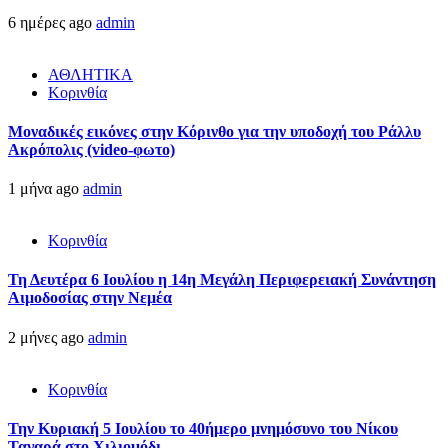
6 ημέρες ago
admin
ΑΘΛΗΤΙΚΑ
Κορινθία
Μοναδικές εικόνες στην Κόρινθο για την υποδοχή του Ράλλυ
Ακρόπολις (video-φωτο)
1 μήνα ago
admin
Κορινθία
Τη Δευτέρα 6 Ιουλίου η 14η Μεγάλη Περιφερειακή Συνάντηση
Αιμοδοσίας στην Νεμέα
2 μήνες ago
admin
Κορινθία
Την Κυριακή 5 Ιουλίου το 40ήμερο μνημόσυνο του Νίκου
Ταγαρά στο Χιλιομόδι