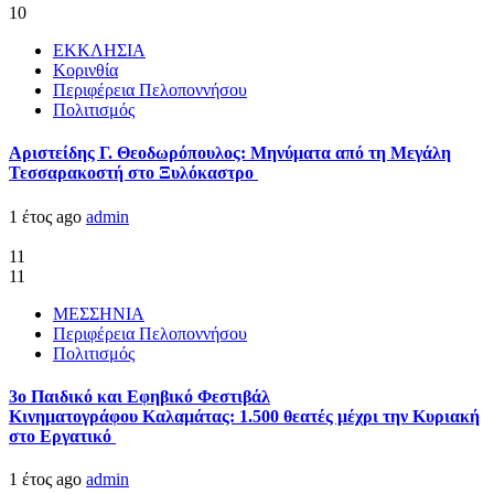
10
ΕΚΚΛΗΣΙΑ
Κορινθία
Περιφέρεια Πελοποννήσου
Πολιτισμός
Αριστείδης Γ. Θεοδωρόπουλος: Μηνύματα από τη Μεγάλη
Τεσσαρακοστή στο Ξυλόκαστρο
1 έτος ago
admin
11
11
ΜΕΣΣΗΝΙΑ
Περιφέρεια Πελοποννήσου
Πολιτισμός
3ο Παιδικό και Εφηβικό Φεστιβάλ
Κινηματογράφου Καλαμάτας: 1.500 θεατές μέχρι την Κυριακή
στο Εργατικό
1 έτος ago
admin