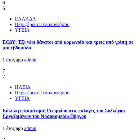
6
6
ΕΛΛΑΔΑ
Περιφέρεια Πελοποννήσου
ΥΓΕΙΑ
ΕΟΔΥ: Έξι νέοι θάνατοι από κορωνοϊό και τρεις από γρίπη σε
μία εβδομάδα
1 έτος ago
admin
7
7
ΗΛΕΙΑ
Περιφέρεια Πελοποννήσου
ΥΓΕΙΑ
Εύκολη επικράτηση Γεωργίου στις εκλογές του Συλλόγου
Εργαζομένων του Νοσοκομείου Πύργου
1 έτος ago
admin