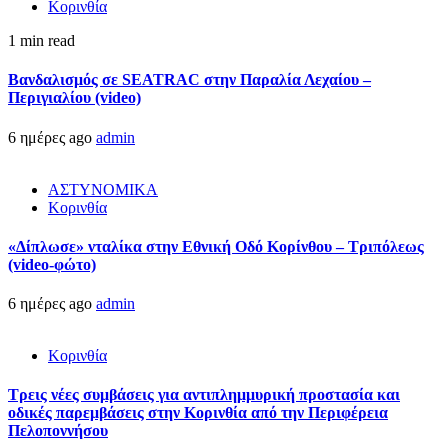
Κορινθία
1 min read
Βανδαλισμός σε SEATRAC στην Παραλία Λεχαίου –
Περιγιαλίου (video)
6 ημέρες ago
admin
ΑΣΤΥΝΟΜΙΚΑ
Κορινθία
«Δίπλωσε» νταλίκα στην Εθνική Oδό Κορίνθου – Τριπόλεως
(video-φώτο)
6 ημέρες ago
admin
Κορινθία
Τρεις νέες συμβάσεις για αντιπλημμυρική προστασία και
οδικές παρεμβάσεις στην Κορινθία από την Περιφέρεια
Πελοποννήσου