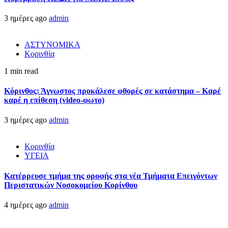
3 ημέρες ago
admin
ΑΣΤΥΝΟΜΙΚΑ
Κορινθία
1 min read
Κόρινθος: Άγνωστος προκάλεσε φθορές σε κατάστημα – Καρέ
καρέ η επίθεση (video-φωτο)
3 ημέρες ago
admin
Κορινθία
ΥΓΕΙΑ
Kατέρρευσε τμήμα της οροφής στα νέα Τμήματα Επειγόντων
Περιστατικών Νοσοκομείου Κορίνθου
4 ημέρες ago
admin