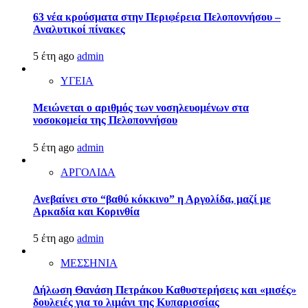
63 νέα κρούσματα στην Περιφέρεια Πελοποννήσου –
Αναλυτικοί πίνακες
5 έτη ago
admin
ΥΓΕΙΑ
Μειώνεται ο αριθμός των νοσηλευομένων στα
νοσοκομεία της Πελοποννήσου
5 έτη ago
admin
ΑΡΓΟΛΙΔΑ
Ανεβαίνει στο “βαθύ κόκκινο” η Αργολίδα, μαζί με
Αρκαδία και Κορινθία
5 έτη ago
admin
ΜΕΣΣΗΝΙΑ
Δήλωση Θανάση Πετράκου Καθυστερήσεις και «μισές»
δουλειές για το λιμάνι της Κυπαρισσίας