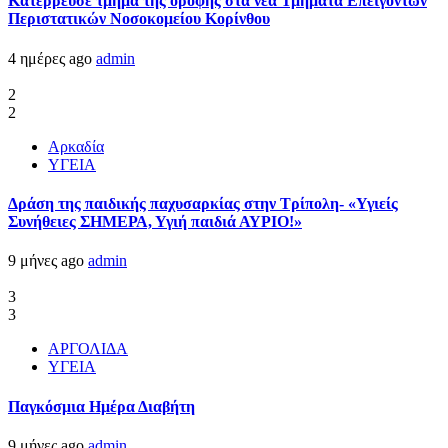
Kατέρρευσε τμήμα της οροφής στα νέα Τμήματα Επειγόντων
Περιστατικών Νοσοκομείου Κορίνθου
4 ημέρες ago
admin
2
2
Αρκαδία
ΥΓΕΙΑ
Δράση της παιδικής παχυσαρκίας στην Τρίπολη- «Υγιείς
Συνήθειες ΣΗΜΕΡΑ, Υγιή παιδιά ΑΥΡΙΟ!»
9 μήνες ago
admin
3
3
ΑΡΓΟΛΙΔΑ
ΥΓΕΙΑ
Παγκόσμια Ημέρα Διαβήτη
9 μήνες ago
admin