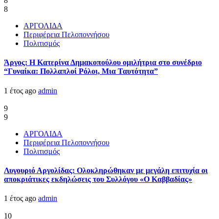
8
8
ΑΡΓΟΛΙΔΑ
Περιφέρεια Πελοποννήσου
Πολιτισμός
Άργος: Η Κατερίνα Δημακοπούλου ομιλήτρια στο συνέδριο
“Γυναίκα: Πολλαπλοί Ρόλοι, Μια Ταυτότητα”
1 έτος ago
admin
9
9
ΑΡΓΟΛΙΔΑ
Περιφέρεια Πελοποννήσου
Πολιτισμός
Λυγουριό Αργολίδας: Ολοκληρώθηκαν με μεγάλη επιτυχία οι
αποκριάτικες εκδηλώσεις του Συλλόγου «Ο Καββαδίας»
1 έτος ago
admin
10