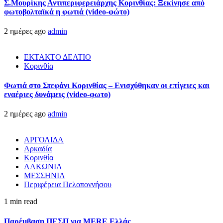
Σ.Μουρίκης Αντιπεριφερειάρχης Κορινθίας: Ξεκίνησε από
φωτοβολταϊκά η φωτιά (video-φώτο)
2 ημέρες ago
admin
ΕΚΤΑΚΤΟ ΔΕΛΤΙΟ
Κορινθία
Φωτιά στο Στεφάνι Κορινθίας – Ενισχύθηκαν οι επίγειες και
εναέριες δυνάμεις (video-φωτο)
2 ημέρες ago
admin
ΑΡΓΟΛΙΔΑ
Αρκαδία
Κορινθία
ΛΑΚΩΝΙΑ
ΜΕΣΣΗΝΙΑ
Περιφέρεια Πελοποννήσου
1 min read
Παρέμβαση ΠΕΣΠ για MERE Ελλάς