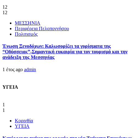
12
12
ΜΕΣΣΗΝΙΑ
Περιφέρεια Πελοποννήσου
Πολιτισμός
Ένωση Ξενοδόχων: Καλωσορίζει τα γυρίσματα της
“Οδύσσειας”-Σημαντική ευκαιρία για τον τουρισμό και την
ανάδειξη της Μεσσηνίας
1 έτος ago
admin
ΥΓΕΙΑ
1
1
Κορινθία
ΥΓΕΙΑ