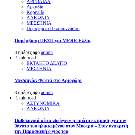
ΑΡΓΟΛΙΔΑ
Αρκαδία
Κορινθία
ΛΑΚΩΝΙΑ
ΜΕΣΣΗΝΙΑ
Περιφέρεια Πελοποννήσου
Παρέμβαση ΠΕΣΠ για MERE Ελλάς
3 ημέρες ago
admin
1 min read
ΕΚΤΑΚΤΟ ΔΕΛΤΙΟ
ΜΕΣΣΗΝΙΑ
Μεσσηνία: Φωτιά στο Αριοχώρι
3 ημέρες ago
admin
1 min read
ΑΣΤΥΝΟΜΙΚΑ
ΛΑΚΩΝΙΑ
Παθολογικά αίτια «δείχνει» η πρώτη εκτίμηση για τον
θάνατο του ηλικιωμένου στον Μυστρά – Στον ανακριτή
την Παρασκευή ο γιος του