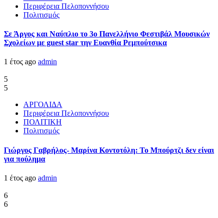
Περιφέρεια Πελοποννήσου
Πολιτισμός
Σε Άργος και Ναύπλιο το 3ο Πανελλήνιο Φεστιβάλ Μουσικών
Σχολείων με guest star την Ευανθία Ρεμπούτσικα
1 έτος ago
admin
5
5
ΑΡΓΟΛΙΔΑ
Περιφέρεια Πελοποννήσου
ΠΟΛΙΤΙΚΗ
Πολιτισμός
Γιώργος Γαβρήλος- Μαρίνα Κοντοτόλη: Το Μπούρτζι δεν είναι
για πούλημα
1 έτος ago
admin
6
6