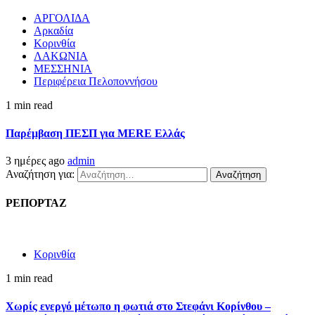
ΑΡΓΟΛΙΔΑ
Αρκαδία
Κορινθία
ΛΑΚΩΝΙΑ
ΜΕΣΣΗΝΙΑ
Περιφέρεια Πελοποννήσου
1 min read
Παρέμβαση ΠΕΣΠ για MERE Ελλάς
3 ημέρες ago
admin
Αναζήτηση για:
ΡΕΠΟΡΤΑΖ
Κορινθία
1 min read
Χωρίς ενεργό μέτωπο η φωτιά στο Στεφάνι Κορίνθου –