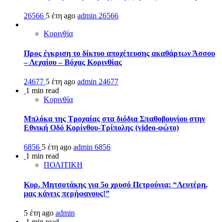
26566
5 έτη ago
admin
26566
Κορινθία
Προς έγκριση το δίκτυο αποχέτευσης ακαθάρτων Άσσου
– Λεχαίου – Βόχας Κορινθίας
24677
5 έτη ago
admin
24677
1 min read
Κορινθία
Μπλόκα της Τροχαίας στα διόδια Σπαθοβουνίου στην
Εθνική Οδό Κορίνθου-Τρίπολης (video-φώτο)
6856
5 έτη ago
admin
6856
1 min read
ΠΟΛΙΤΙΚΗ
Κυρ. Μητσοτάκης για 5ο χρυσό Πετρούνια: “Λευτέρη,
μας κάνεις περήφανους!”
5 έτη ago
admin
1 min read