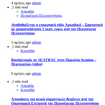
4 ημέρες ago
admin
1 min read
Αρκαδία
Περιφέρεια Πελοποννήσου
Αναβαθμίζεται η επαρχιακή οδός Αρκαδικό – Σαμπατική
με χρηματοδότηση 1 εκατ. ευρώ από την Περιφέρεια
Πελοποννήσου
5 ημέρες ago
admin
1 min read
Κορινθία
Βανδαλισμός σε SEATRAC στην Παραλία Λεχαίου –
Περιγιαλίου (video)
6 ημέρες ago
admin
1 min read
Αρκαδία
Κορινθία
Αποφάσεις για σειρά σημαντικών θεμάτων από την
Οικονομική Επιτροπή της Περιφέρειας Πελοποννήσου