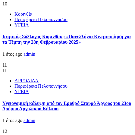
10
Κορινθία
Περιφέρεια Πελοποννήσου
ΥΓΕΙΑ
Ιατρικός Σύλλογος Κορινθίας: «Πανελλήνια Κινητοποίηση για
τα Τέμπη την 28η Φεβρουαρίου 2025»
1 έτος ago
admin
11
11
ΑΡΓΟΛΙΔΑ
Περιφέρεια Πελοποννήσου
ΥΓΕΙΑ
Υγειονομική κάλυψη από τον Ερυθρό Σταυρό Άργους του 23ου
Δρόμου Αργολικού Κόλπου
1 έτος ago
admin
12