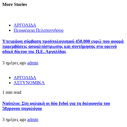
More Stories
ΑΡΓΟΛΙΔΑ
Περιφέρεια Πελοποννήσου
Υπεγράφη σύμβαση προϋπολογισμού 450.000 ευρώ που αφορά
παρεμβάσεις ασφαλτόστρωσης και συντήρησης στο ορεινό
οδικό δίκτυο της Π.Ε. Αργολίδας
3 ημέρες ago
admin
ΑΡΓΟΛΙΔΑ
ΑΣΤΥΝΟΜΙΚΑ
1 min read
Ναύπλιο: Στη φυλακή οι δύο Ινδοί για τη δολοφονία του
58χρονου ψυχολόγου
3 ημέρες ago
admin