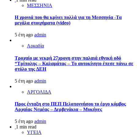
ΜΕΣΣΗΝΙΑ
Η χρονιά που θα κρίνει πολλά για τη Μεσσηνία -Τα
μεγάλα στοιχήματα (video)
5 έτη ago
admin
Αρκαδία
Τροχαίο με νεκρή 27χρονη στην παλαιά εθνική οδό
“Τρίπολης – Καλαμάτας – Το αυτοκίνητο έπεσε πάνω σε
στύλο της ΔΕΗ
5 έτη ago
admin
ΑΡΓΟΛΙΔΑ
Προς ένταξη στο ΠΕΠ Πελοποννήσου το έργο κόμβος
Αρχαίας Νεμέας – Δερβενάκια – Μυκήνες
5 έτη ago
admin
1 min read
ΥΓΕΙΑ