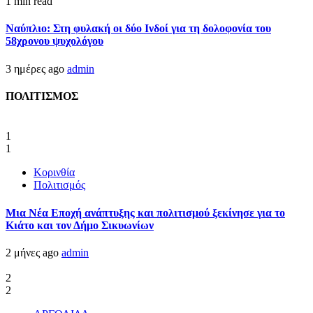
1 min read
Ναύπλιο: Στη φυλακή οι δύο Ινδοί για τη δολοφονία του
58χρονου ψυχολόγου
3 ημέρες ago
admin
ΠΟΛΙΤΙΣΜΟΣ
1
1
Κορινθία
Πολιτισμός
Μια Νέα Εποχή ανάπτυξης και πολιτισμού ξεκίνησε για το
Κιάτο και τον Δήμο Σικυωνίων
2 μήνες ago
admin
2
2