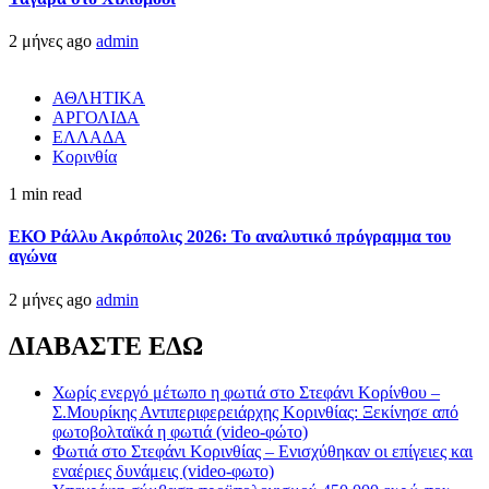
2 μήνες ago
admin
ΑΘΛΗΤΙΚΑ
ΑΡΓΟΛΙΔΑ
ΕΛΛΑΔΑ
Κορινθία
1 min read
ΕΚΟ Ράλλυ Ακρόπολις 2026: Το αναλυτικό πρόγραμμα του
αγώνα
2 μήνες ago
admin
ΔΙΑΒΑΣΤΕ ΕΔΩ
Χωρίς ενεργό μέτωπο η φωτιά στο Στεφάνι Κορίνθου –
Σ.Μουρίκης Αντιπεριφερειάρχης Κορινθίας: Ξεκίνησε από
φωτοβολταϊκά η φωτιά (video-φώτο)
Φωτιά στο Στεφάνι Κορινθίας – Ενισχύθηκαν οι επίγειες και
εναέριες δυνάμεις (video-φωτο)