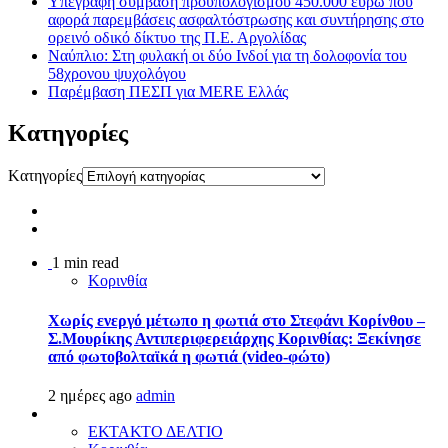
Υπεγράφη σύμβαση προϋπολογισμού 450.000 ευρώ που
αφορά παρεμβάσεις ασφαλτόστρωσης και συντήρησης στο
ορεινό οδικό δίκτυο της Π.Ε. Αργολίδας
Ναύπλιο: Στη φυλακή οι δύο Ινδοί για τη δολοφονία του
58χρονου ψυχολόγου
Παρέμβαση ΠΕΣΠ για MERE Ελλάς
Kατηγορίες
Kατηγορίες
1 min read
Κορινθία
Χωρίς ενεργό μέτωπο η φωτιά στο Στεφάνι Κορίνθου –
Σ.Μουρίκης Αντιπεριφερειάρχης Κορινθίας: Ξεκίνησε
από φωτοβολταϊκά η φωτιά (video-φώτο)
2 ημέρες ago
admin
ΕΚΤΑΚΤΟ ΔΕΛΤΙΟ