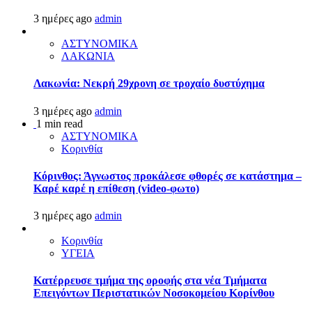
3 ημέρες ago
admin
ΑΣΤΥΝΟΜΙΚΑ
ΛΑΚΩΝΙΑ
Λακωνία: Νεκρή 29χρονη σε τροχαίο δυστύχημα
3 ημέρες ago
admin
1 min read
ΑΣΤΥΝΟΜΙΚΑ
Κορινθία
Κόρινθος: Άγνωστος προκάλεσε φθορές σε κατάστημα –
Καρέ καρέ η επίθεση (video-φωτο)
3 ημέρες ago
admin
Κορινθία
ΥΓΕΙΑ
Kατέρρευσε τμήμα της οροφής στα νέα Τμήματα
Επειγόντων Περιστατικών Νοσοκομείου Κορίνθου