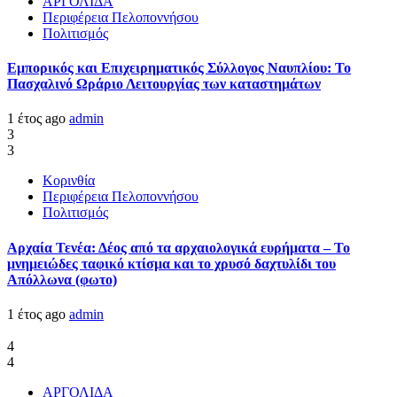
ΑΡΓΟΛΙΔΑ
Περιφέρεια Πελοποννήσου
Πολιτισμός
Εμπορικός και Επιχειρηματικός Σύλλογος Ναυπλίου: Το
Πασχαλινό Ωράριο Λειτουργίας των καταστημάτων
1 έτος ago
admin
3
3
Κορινθία
Περιφέρεια Πελοποννήσου
Πολιτισμός
Αρχαία Τενέα: Δέος από τα αρχαιολογικά ευρήματα – Το
μνημειώδες ταφικό κτίσμα και το χρυσό δαχτυλίδι του
Απόλλωνα (φωτο)
1 έτος ago
admin
4
4
ΑΡΓΟΛΙΔΑ