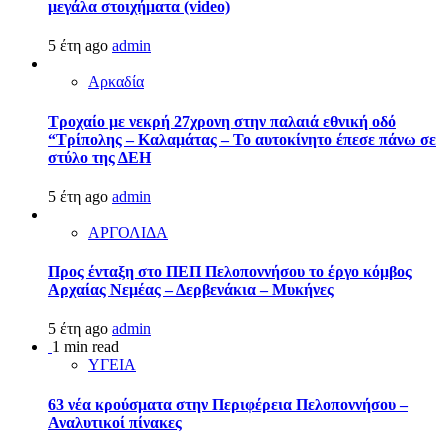
μεγάλα στοιχήματα (video)
5 έτη ago
admin
Αρκαδία
Τροχαίο με νεκρή 27χρονη στην παλαιά εθνική οδό
“Τρίπολης – Καλαμάτας – Το αυτοκίνητο έπεσε πάνω σε
στύλο της ΔΕΗ
5 έτη ago
admin
ΑΡΓΟΛΙΔΑ
Προς ένταξη στο ΠΕΠ Πελοποννήσου το έργο κόμβος
Αρχαίας Νεμέας – Δερβενάκια – Μυκήνες
5 έτη ago
admin
1 min read
ΥΓΕΙΑ
63 νέα κρούσματα στην Περιφέρεια Πελοποννήσου –
Αναλυτικοί πίνακες