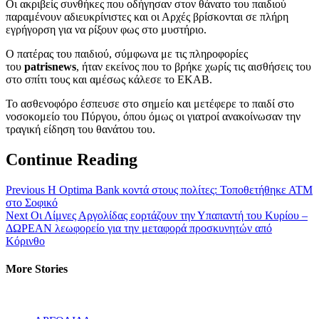
Οι ακριβείς συνθήκες που οδήγησαν στον θάνατο του παιδιού
παραμένουν αδιευκρίνιστες και οι Αρχές βρίσκονται σε πλήρη
εγρήγορση για να ρίξουν φως στο μυστήριο.
Ο πατέρας του παιδιού, σύμφωνα με τις πληροφορίες
του
patrisnews
, ήταν εκείνος που το βρήκε χωρίς τις αισθήσεις του
στο σπίτι τους και αμέσως κάλεσε το ΕΚΑΒ.
Το ασθενοφόρο έσπευσε στο σημείο και μετέφερε το παιδί στο
νοσοκομείο του Πύργου, όπου όμως οι γιατροί ανακοίνωσαν την
τραγική είδηση του θανάτου του.
Continue Reading
Previous
Η Optima Bank κοντά στους πολίτες: Τοποθετήθηκε ΑΤΜ
στο Σοφικό
Next
Οι Λίμνες Αργολίδας εορτάζουν την Υπαπαντή του Κυρίου –
ΔΩΡΕΑΝ λεωφορείο για την μεταφορά προσκυνητών από
Κόρινθο
More Stories