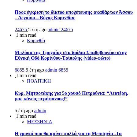
Προς έγκριση το δίκτυο αποχέτευσης ακαθάρτων Άσσου
– Λεχαίου – Βόχας Κορινθίας
24675
5 έτη ago
admin
24675
1 min read
Κορινθία
Μπλόκα της Τροχαίας στα διόδια Σπαθοβουνίου στην
Εθνική Οδό Κορίνθου-Τρίπολης (video-φώτο)
6855
5 έτη ago
admin
6855
1 min read
ΠΟΛΙΤΙΚΗ
Κυρ. Μητσοτάκης για 5ο χρυσό Πετρούνια: “Λευτέρη,
μας κάνεις περήφανους!”
5 έτη ago
admin
1 min read
ΜΕΣΣΗΝΙΑ
Η χρονιά που θα κρίνει πολλά για τη Μεσσηνία -Τα