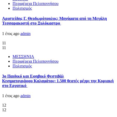
Περιφέρεια Πελοποννήσου
Πολιτισμός
Αριστείδης Γ. Θεοδωρόπουλος: Μηνύματα από τη Μεγάλη
Τεσσαρακοστή στο Ξυλόκαστρο
1 έτος ago
admin
11
11
ΜΕΣΣΗΝΙΑ
Περιφέρεια Πελοποννήσου
Πολιτισμός
3ο Παιδικό και Εφηβικό Φεστιβάλ
Κινηματογράφου Καλαμάτας: 1.500 θεατές μέχρι την Κυριακή
στο Εργατικό
1 έτος ago
admin
12
12