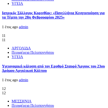
ΥΓΕΙΑ
Ιατρικός Σύλλογος Κορινθίας: «Πανελλήνια Κινητοποίηση για
τα Τέμπη την 28η Φεβρουαρίου 2025»
1 έτος ago
admin
11
11
ΑΡΓΟΛΙΔΑ
Περιφέρεια Πελοποννήσου
ΥΓΕΙΑ
Υγειονομική κάλυψη από τον Ερυθρό Σταυρό Άργους του 23ου
Δρόμου Αργολικού Κόλπου
1 έτος ago
admin
12
12
ΜΕΣΣΗΝΙΑ
Περιφέρεια Πελοποννήσου