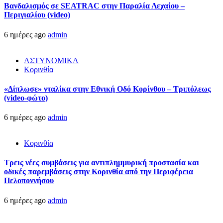
Βανδαλισμός σε SEATRAC στην Παραλία Λεχαίου –
Περιγιαλίου (video)
6 ημέρες ago
admin
ΑΣΤΥΝΟΜΙΚΑ
Κορινθία
«Δίπλωσε» νταλίκα στην Εθνική Oδό Κορίνθου – Τριπόλεως
(video-φώτο)
6 ημέρες ago
admin
Κορινθία
Τρεις νέες συμβάσεις για αντιπλημμυρική προστασία και
οδικές παρεμβάσεις στην Κορινθία από την Περιφέρεια
Πελοποννήσου
6 ημέρες ago
admin