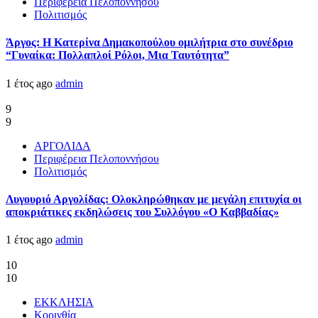
Περιφέρεια Πελοποννήσου
Πολιτισμός
Άργος: Η Κατερίνα Δημακοπούλου ομιλήτρια στο συνέδριο
“Γυναίκα: Πολλαπλοί Ρόλοι, Μια Ταυτότητα”
1 έτος ago
admin
9
9
ΑΡΓΟΛΙΔΑ
Περιφέρεια Πελοποννήσου
Πολιτισμός
Λυγουριό Αργολίδας: Ολοκληρώθηκαν με μεγάλη επιτυχία οι
αποκριάτικες εκδηλώσεις του Συλλόγου «Ο Καββαδίας»
1 έτος ago
admin
10
10
ΕΚΚΛΗΣΙΑ
Κορινθία