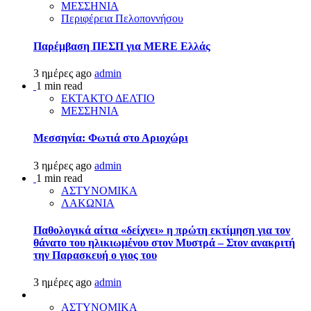
ΜΕΣΣΗΝΙΑ
Περιφέρεια Πελοποννήσου
Παρέμβαση ΠΕΣΠ για MERE Ελλάς
3 ημέρες ago
admin
1 min read
ΕΚΤΑΚΤΟ ΔΕΛΤΙΟ
ΜΕΣΣΗΝΙΑ
Μεσσηνία: Φωτιά στο Αριοχώρι
3 ημέρες ago
admin
1 min read
ΑΣΤΥΝΟΜΙΚΑ
ΛΑΚΩΝΙΑ
Παθολογικά αίτια «δείχνει» η πρώτη εκτίμηση για τον
θάνατο του ηλικιωμένου στον Μυστρά – Στον ανακριτή
την Παρασκευή ο γιος του
3 ημέρες ago
admin
ΑΣΤΥΝΟΜΙΚΑ