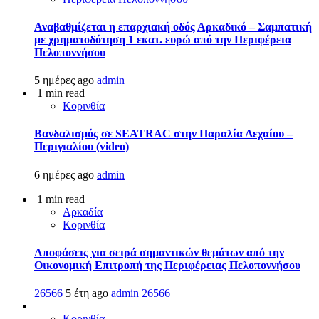
Αναβαθμίζεται η επαρχιακή οδός Αρκαδικό – Σαμπατική
με χρηματοδότηση 1 εκατ. ευρώ από την Περιφέρεια
Πελοποννήσου
5 ημέρες ago
admin
1 min read
Κορινθία
Βανδαλισμός σε SEATRAC στην Παραλία Λεχαίου –
Περιγιαλίου (video)
6 ημέρες ago
admin
1 min read
Αρκαδία
Κορινθία
Αποφάσεις για σειρά σημαντικών θεμάτων από την
Οικονομική Επιτροπή της Περιφέρειας Πελοποννήσου
26566
5 έτη ago
admin
26566
Κορινθία