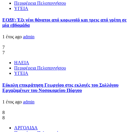
Περιφέρεια Πελοποννήσου
ΥΓΕΙΑ
ΕΟΔΥ: Έξι νέοι θάνατοι από κορωνοϊό και τρεις από γρίπη σε
μία εβδομάδα
1 έτος ago
admin
7
7
ΗΛΕΙΑ
Περιφέρεια Πελοποννήσου
ΥΓΕΙΑ
Εύκολη επικράτηση Γεωργίου στις εκλογές του Συλλόγου
Εργαζομένων του Νοσοκομείου Πύργου
1 έτος ago
admin
8
8
ΑΡΓΟΛΙΔΑ