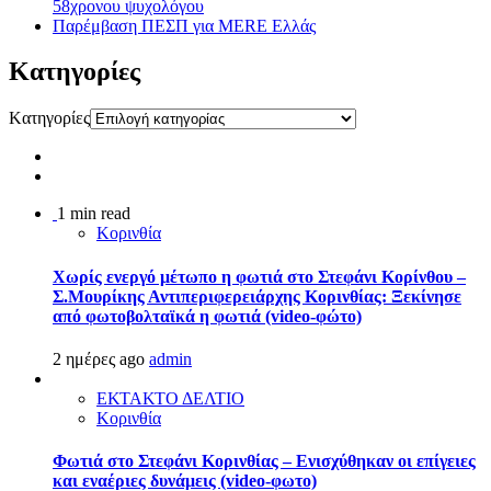
58χρονου ψυχολόγου
Παρέμβαση ΠΕΣΠ για MERE Ελλάς
Kατηγορίες
Kατηγορίες
1 min read
Κορινθία
Χωρίς ενεργό μέτωπο η φωτιά στο Στεφάνι Κορίνθου –
Σ.Μουρίκης Αντιπεριφερειάρχης Κορινθίας: Ξεκίνησε
από φωτοβολταϊκά η φωτιά (video-φώτο)
2 ημέρες ago
admin
ΕΚΤΑΚΤΟ ΔΕΛΤΙΟ
Κορινθία
Φωτιά στο Στεφάνι Κορινθίας – Ενισχύθηκαν οι επίγειες
και εναέριες δυνάμεις (video-φωτο)