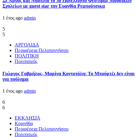
Σε Άργος και Ναύπλιο το 3ο Πανελλήνιο Φεστιβάλ Μουσικών
Σχολείων με guest star την Ευανθία Ρεμπούτσικα
1 έτος ago
admin
5
5
ΑΡΓΟΛΙΔΑ
Περιφέρεια Πελοποννήσου
ΠΟΛΙΤΙΚΗ
Πολιτισμός
Γιώργος Γαβρήλος- Μαρίνα Κοντοτόλη: Το Μπούρτζι δεν είναι
για πούλημα
1 έτος ago
admin
6
6
ΕΚΚΛΗΣΙΑ
Κορινθία
Περιφέρεια Πελοποννήσου
Πολιτισμός