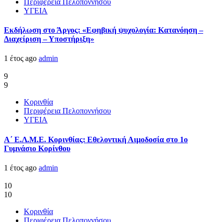
Περιφέρεια Πελοποννήσου
ΥΓΕΙΑ
Εκδήλωση στο Άργος: «Εφηβική ψυχολογία: Κατανόηση –
Διαχείριση – Υποστήριξη»
1 έτος ago
admin
9
9
Κορινθία
Περιφέρεια Πελοποννήσου
ΥΓΕΙΑ
Α΄ Ε.Λ.Μ.Ε. Κορινθίας: Εθελοντική Αιμοδοσία στο 1ο
Γυμνάσιο Κορίνθου
1 έτος ago
admin
10
10
Κορινθία
Περιφέρεια Πελοποννήσου