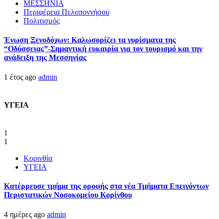
ΜΕΣΣΗΝΙΑ
Περιφέρεια Πελοποννήσου
Πολιτισμός
Ένωση Ξενοδόχων: Καλωσορίζει τα γυρίσματα της
“Οδύσσειας”-Σημαντική ευκαιρία για τον τουρισμό και την
ανάδειξη της Μεσσηνίας
1 έτος ago
admin
ΥΓΕΙΑ
1
1
Κορινθία
ΥΓΕΙΑ
Kατέρρευσε τμήμα της οροφής στα νέα Τμήματα Επειγόντων
Περιστατικών Νοσοκομείου Κορίνθου
4 ημέρες ago
admin