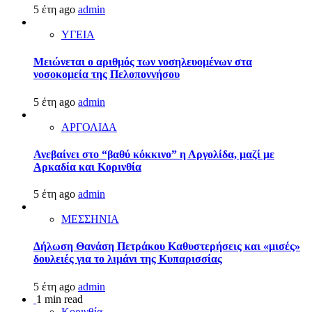
5 έτη ago
admin
ΥΓΕΙΑ
Μειώνεται ο αριθμός των νοσηλευομένων στα
νοσοκομεία της Πελοποννήσου
5 έτη ago
admin
ΑΡΓΟΛΙΔΑ
Ανεβαίνει στο “βαθύ κόκκινο” η Αργολίδα, μαζί με
Αρκαδία και Κορινθία
5 έτη ago
admin
ΜΕΣΣΗΝΙΑ
Δήλωση Θανάση Πετράκου Καθυστερήσεις και «μισές»
δουλειές για το λιμάνι της Κυπαρισσίας
5 έτη ago
admin
1 min read
Κορινθία