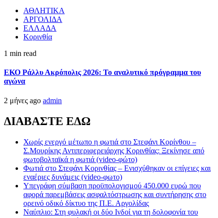
ΑΘΛΗΤΙΚΑ
ΑΡΓΟΛΙΔΑ
ΕΛΛΑΔΑ
Κορινθία
1 min read
ΕΚΟ Ράλλυ Ακρόπολις 2026: Το αναλυτικό πρόγραμμα του
αγώνα
2 μήνες ago
admin
ΔΙΑΒΑΣΤΕ ΕΔΩ
Χωρίς ενεργό μέτωπο η φωτιά στο Στεφάνι Κορίνθου –
Σ.Μουρίκης Αντιπεριφερειάρχης Κορινθίας: Ξεκίνησε από
φωτοβολταϊκά η φωτιά (video-φώτο)
Φωτιά στο Στεφάνι Κορινθίας – Ενισχύθηκαν οι επίγειες και
εναέριες δυνάμεις (video-φωτο)
Υπεγράφη σύμβαση προϋπολογισμού 450.000 ευρώ που
αφορά παρεμβάσεις ασφαλτόστρωσης και συντήρησης στο
ορεινό οδικό δίκτυο της Π.Ε. Αργολίδας
Ναύπλιο: Στη φυλακή οι δύο Ινδοί για τη δολοφονία του