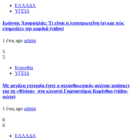
ΕΛΛΑΔΑ
ΥΓΕΙΑ
Ιωάννης Χουρσαλάς: Τι είναι η λιποπρωτεΐνη (a) και πώς
επηρεάζει την καρδιά (video)
1 έτος ago
admin
5
5
Κορινθία
ΥΓΕΙΑ
Με μεγάλη επιτυχία έγινε ο φιλανθρωπικός αγώνας μπάσκετ
για τη «Φλόγα» στο κλειστό Γυμναστήριο Κορίνθου (video-
φώτο)
1 έτος ago
admin
6
6
ΕΛΛΑΔΑ