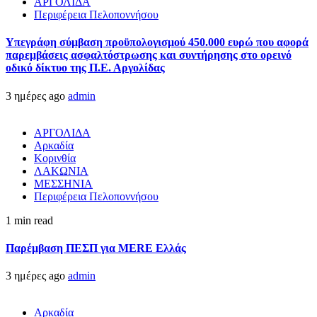
ΑΡΓΟΛΙΔΑ
Περιφέρεια Πελοποννήσου
Υπεγράφη σύμβαση προϋπολογισμού 450.000 ευρώ που αφορά
παρεμβάσεις ασφαλτόστρωσης και συντήρησης στο ορεινό
οδικό δίκτυο της Π.Ε. Αργολίδας
3 ημέρες ago
admin
ΑΡΓΟΛΙΔΑ
Αρκαδία
Κορινθία
ΛΑΚΩΝΙΑ
ΜΕΣΣΗΝΙΑ
Περιφέρεια Πελοποννήσου
1 min read
Παρέμβαση ΠΕΣΠ για MERE Ελλάς
3 ημέρες ago
admin
Αρκαδία