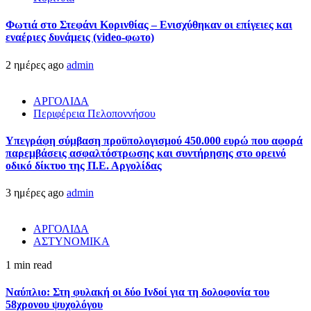
Φωτιά στο Στεφάνι Κορινθίας – Ενισχύθηκαν οι επίγειες και
εναέριες δυνάμεις (video-φωτο)
2 ημέρες ago
admin
ΑΡΓΟΛΙΔΑ
Περιφέρεια Πελοποννήσου
Υπεγράφη σύμβαση προϋπολογισμού 450.000 ευρώ που αφορά
παρεμβάσεις ασφαλτόστρωσης και συντήρησης στο ορεινό
οδικό δίκτυο της Π.Ε. Αργολίδας
3 ημέρες ago
admin
ΑΡΓΟΛΙΔΑ
ΑΣΤΥΝΟΜΙΚΑ
1 min read
Ναύπλιο: Στη φυλακή οι δύο Ινδοί για τη δολοφονία του
58χρονου ψυχολόγου