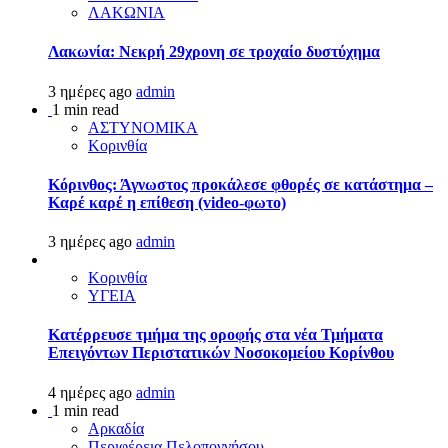
ΛΑΚΩΝΙΑ
Λακωνία: Νεκρή 29χρονη σε τροχαίο δυστύχημα
3 ημέρες ago
admin
1 min read
ΑΣΤΥΝΟΜΙΚΑ
Κορινθία
Κόρινθος: Άγνωστος προκάλεσε φθορές σε κατάστημα –
Καρέ καρέ η επίθεση (video-φωτο)
3 ημέρες ago
admin
Κορινθία
ΥΓΕΙΑ
Kατέρρευσε τμήμα της οροφής στα νέα Τμήματα
Επειγόντων Περιστατικών Νοσοκομείου Κορίνθου
4 ημέρες ago
admin
1 min read
Αρκαδία
Περιφέρεια Πελοποννήσου