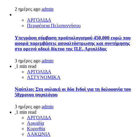
2 ημέρες ago
admin
ΑΡΓΟΛΙΔΑ
Περιφέρεια Πελοποννήσου
Υπεγράφη σύμβαση προϋπολογισμού 450.000 ευρώ που
αφορά παρεμβάσεις ασφαλτόστρωσης και συντήρησης
στο ορεινό οδικό δίκτυο της Π.Ε. Αργολίδας
3 ημέρες ago
admin
1 min read
ΑΡΓΟΛΙΔΑ
ΑΣΤΥΝΟΜΙΚΑ
Ναύπλιο: Στη φυλακή οι δύο Ινδοί για τη δολοφονία του
58χρονου ψυχολόγου
3 ημέρες ago
admin
1 min read
ΑΡΓΟΛΙΔΑ
Αρκαδία
Κορινθία
ΛΑΚΩΝΙΑ