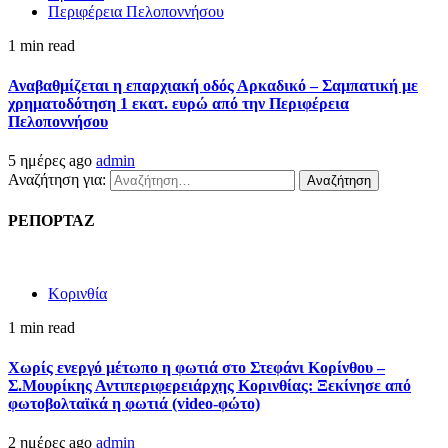
Περιφέρεια Πελοποννήσου
1 min read
Αναβαθμίζεται η επαρχιακή οδός Αρκαδικό – Σαμπατική με
χρηματοδότηση 1 εκατ. ευρώ από την Περιφέρεια
Πελοποννήσου
5 ημέρες ago
admin
Αναζήτηση για:
ΡΕΠΟΡΤΑΖ
Κορινθία
1 min read
Χωρίς ενεργό μέτωπο η φωτιά στο Στεφάνι Κορίνθου –
Σ.Μουρίκης Αντιπεριφερειάρχης Κορινθίας: Ξεκίνησε από
φωτοβολταϊκά η φωτιά (video-φώτο)
2 ημέρες ago
admin