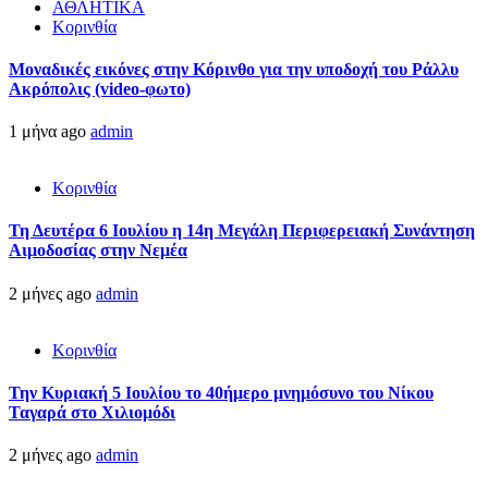
ΑΘΛΗΤΙΚΑ
Κορινθία
Μοναδικές εικόνες στην Κόρινθο για την υποδοχή του Ράλλυ
Ακρόπολις (video-φωτο)
1 μήνα ago
admin
Κορινθία
Τη Δευτέρα 6 Ιουλίου η 14η Μεγάλη Περιφερειακή Συνάντηση
Αιμοδοσίας στην Νεμέα
2 μήνες ago
admin
Κορινθία
Την Κυριακή 5 Ιουλίου το 40ήμερο μνημόσυνο του Νίκου
Ταγαρά στο Χιλιομόδι
2 μήνες ago
admin