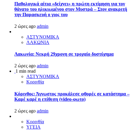
Παθολογικά αίτια «δείχνει» η πρώτη εκτίμηση για τον
θάνατο του ηλικιωμένου στον Μυστρά – Στον ανακριτή
την Παρασκευή ο γιος του
2 ώρες ago
admin
ΑΣΤΥΝΟΜΙΚΑ
ΛΑΚΩΝΙΑ
Λακωνία: Νεκρή 29χρονη σε τροχαίο δυστύχημα
2 ώρες ago
admin
1 min read
ΑΣΤΥΝΟΜΙΚΑ
Κορινθία
Κόρινθος: Άγνωστος προκάλεσε φθορές σε κατάστημα –
Καρέ καρέ η επίθεση (video-φωτο)
2 ώρες ago
admin
Κορινθία
ΥΓΕΙΑ