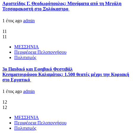
Αριστείδης Γ. Θεοδωρόπουλος: Μηνύματα από τη Μεγάλη
Τεσσαρακοστή στο Ξυλόκαστρο
1 έτος ago
admin
11
11
ΜΕΣΣΗΝΙΑ
Περιφέρεια Πελοποννήσου
Πολιτισμός
3ο Παιδικό και Εφηβικό Φεστιβάλ
Κινηματογράφου Καλαμάτας: 1.500 θεατές μέχρι την Κυριακή
στο Εργατικό
1 έτος ago
admin
12
12
ΜΕΣΣΗΝΙΑ
Περιφέρεια Πελοποννήσου
Πολιτισμός