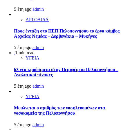
5 έτη ago
admin
ΑΡΓΟΛΙΔΑ
Προς ένταξη στο ΠΕΠ Πελοποννήσου το έργο κόμβος
Αρχαίας Νεμέας – Δερβενάκια – Μυκήνες
5 έτη ago
admin
1 min read
ΥΓΕΙΑ
63 νέα κρούσματα στην Περιφέρεια Πελοποννήσου –
Αναλυτικοί πίνακες
5 έτη ago
admin
ΥΓΕΙΑ
Μειώνεται ο αριθμός των νοσηλευομένων στα
νοσοκομεία της Πελοποννήσου
5 έτη ago
admin