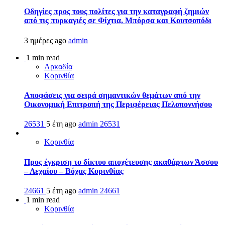
Οδηγίες προς τους πολίτες για την καταγραφή ζημιών
από τις πυρκαγιές σε Φίχτια, Μπόρσα και Κουτσοπόδι
3 ημέρες ago
admin
1 min read
Αρκαδία
Κορινθία
Αποφάσεις για σειρά σημαντικών θεμάτων από την
Οικονομική Επιτροπή της Περιφέρειας Πελοποννήσου
26531
5 έτη ago
admin
26531
Κορινθία
Προς έγκριση το δίκτυο αποχέτευσης ακαθάρτων Άσσου
– Λεχαίου – Βόχας Κορινθίας
24661
5 έτη ago
admin
24661
1 min read
Κορινθία