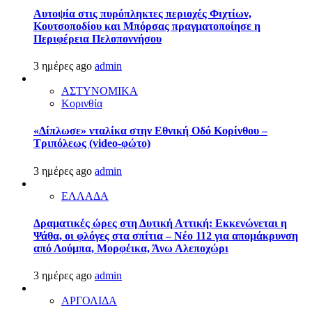
Αυτοψία στις πυρόπληκτες περιοχές Φιχτίων,
Κουτσοποδίου και Μπόρσας πραγματοποίησε η
Περιφέρεια Πελοποννήσου
3 ημέρες ago
admin
ΑΣΤΥΝΟΜΙΚΑ
Κορινθία
«Δίπλωσε» νταλίκα στην Εθνική Oδό Κορίνθου –
Τριπόλεως (video-φώτο)
3 ημέρες ago
admin
ΕΛΛΑΔΑ
Δραματικές ώρες στη Δυτική Αττική: Εκκενώνεται η
Ψάθα, οι φλόγες στα σπίτια – Νέο 112 για απομάκρυνση
από Λούμπα, Μορφέικα, Άνω Αλεποχώρι
3 ημέρες ago
admin
ΑΡΓΟΛΙΔΑ