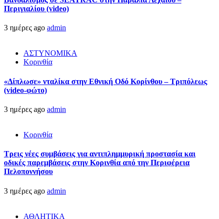
Περιγιαλίου (video)
3 ημέρες ago
admin
ΑΣΤΥΝΟΜΙΚΑ
Κορινθία
«Δίπλωσε» νταλίκα στην Εθνική Oδό Κορίνθου – Τριπόλεως
(video-φώτο)
3 ημέρες ago
admin
Κορινθία
Τρεις νέες συμβάσεις για αντιπλημμυρική προστασία και
οδικές παρεμβάσεις στην Κορινθία από την Περιφέρεια
Πελοποννήσου
3 ημέρες ago
admin
ΑΘΛΗΤΙΚΑ