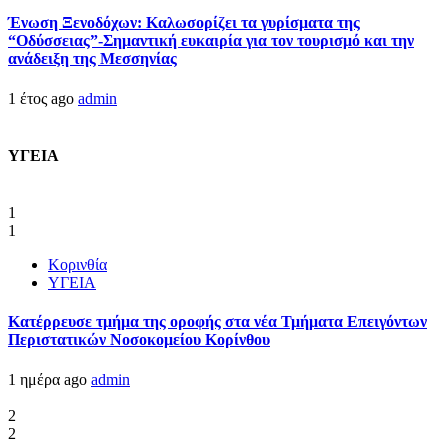
Ένωση Ξενοδόχων: Καλωσορίζει τα γυρίσματα της
“Οδύσσειας”-Σημαντική ευκαιρία για τον τουρισμό και την
ανάδειξη της Μεσσηνίας
1 έτος ago
admin
ΥΓΕΙΑ
1
1
Κορινθία
ΥΓΕΙΑ
Kατέρρευσε τμήμα της οροφής στα νέα Τμήματα Επειγόντων
Περιστατικών Νοσοκομείου Κορίνθου
1 ημέρα ago
admin
2
2