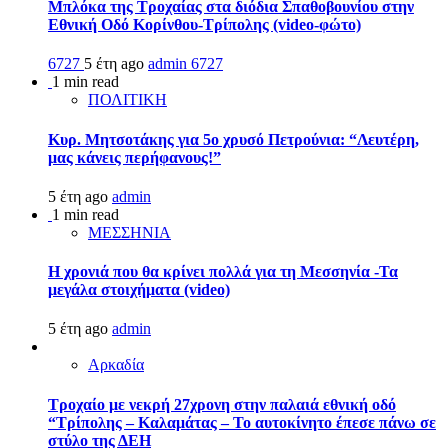
Μπλόκα της Τροχαίας στα διόδια Σπαθοβουνίου στην
Εθνική Οδό Κορίνθου-Τρίπολης (video-φώτο)
6727
5 έτη ago
admin
6727
1 min read
ΠΟΛΙΤΙΚΗ
Κυρ. Μητσοτάκης για 5ο χρυσό Πετρούνια: “Λευτέρη,
μας κάνεις περήφανους!”
5 έτη ago
admin
1 min read
ΜΕΣΣΗΝΙΑ
Η χρονιά που θα κρίνει πολλά για τη Μεσσηνία -Τα
μεγάλα στοιχήματα (video)
5 έτη ago
admin
Αρκαδία
Τροχαίο με νεκρή 27χρονη στην παλαιά εθνική οδό
“Τρίπολης – Καλαμάτας – Το αυτοκίνητο έπεσε πάνω σε
στύλο της ΔΕΗ