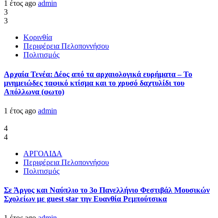
1 έτος ago
admin
3
3
Κορινθία
Περιφέρεια Πελοποννήσου
Πολιτισμός
Αρχαία Τενέα: Δέος από τα αρχαιολογικά ευρήματα – Το
μνημειώδες ταφικό κτίσμα και το χρυσό δαχτυλίδι του
Απόλλωνα (φωτο)
1 έτος ago
admin
4
4
ΑΡΓΟΛΙΔΑ
Περιφέρεια Πελοποννήσου
Πολιτισμός
Σε Άργος και Ναύπλιο το 3ο Πανελλήνιο Φεστιβάλ Μουσικών
Σχολείων με guest star την Ευανθία Ρεμπούτσικα
1 έτος ago
admin