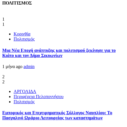
ΠΟΛΙΤΙΣΜΟΣ
1
1
Κορινθία
Πολιτισμός
Μια Νέα Εποχή ανάπτυξης και πολιτισμού ξεκίνησε για το
Κιάτο και τον Δήμο Σικυωνίων
1 μήνα ago
admin
2
2
ΑΡΓΟΛΙΔΑ
Περιφέρεια Πελοποννήσου
Πολιτισμός
Εμπορικός και Επιχειρηματικός Σύλλογος Ναυπλίου: Το
Πασχαλινό Ωράριο Λειτουργίας των καταστημάτων