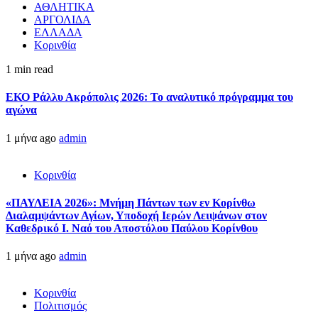
ΑΘΛΗΤΙΚΑ
ΑΡΓΟΛΙΔΑ
ΕΛΛΑΔΑ
Κορινθία
1 min read
ΕΚΟ Ράλλυ Ακρόπολις 2026: Το αναλυτικό πρόγραμμα του
αγώνα
1 μήνα ago
admin
Κορινθία
«ΠΑΥΛΕΙΑ 2026»: Μνήμη Πάντων των εν Κορίνθω
Διαλαμψάντων Αγίων, Υποδοχή Ιερών Λειψάνων στον
Καθεδρικό Ι. Ναό του Αποστόλου Παύλου Κορίνθου
1 μήνα ago
admin
Κορινθία
Πολιτισμός