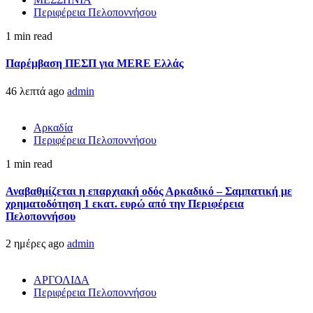
Περιφέρεια Πελοποννήσου
1 min read
Παρέμβαση ΠΕΣΠ για MERE Ελλάς
46 λεπτά ago
admin
Αρκαδία
Περιφέρεια Πελοποννήσου
1 min read
Αναβαθμίζεται η επαρχιακή οδός Αρκαδικό – Σαμπατική με
χρηματοδότηση 1 εκατ. ευρώ από την Περιφέρεια
Πελοποννήσου
2 ημέρες ago
admin
ΑΡΓΟΛΙΔΑ
Περιφέρεια Πελοποννήσου