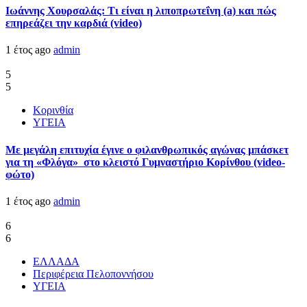
Ιωάννης Χουρσαλάς: Τι είναι η λιποπρωτεΐνη (a) και πώς
επηρεάζει την καρδιά (video)
1 έτος ago
admin
5
5
Κορινθία
ΥΓΕΙΑ
Με μεγάλη επιτυχία έγινε ο φιλανθρωπικός αγώνας μπάσκετ
για τη «Φλόγα» στο κλειστό Γυμναστήριο Κορίνθου (video-
φώτο)
1 έτος ago
admin
6
6
ΕΛΛΑΔΑ
Περιφέρεια Πελοποννήσου
ΥΓΕΙΑ