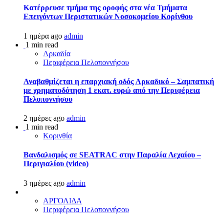
Kατέρρευσε τμήμα της οροφής στα νέα Τμήματα
Επειγόντων Περιστατικών Νοσοκομείου Κορίνθου
1 ημέρα ago
admin
1 min read
Αρκαδία
Περιφέρεια Πελοποννήσου
Αναβαθμίζεται η επαρχιακή οδός Αρκαδικό – Σαμπατική
με χρηματοδότηση 1 εκατ. ευρώ από την Περιφέρεια
Πελοποννήσου
2 ημέρες ago
admin
1 min read
Κορινθία
Βανδαλισμός σε SEATRAC στην Παραλία Λεχαίου –
Περιγιαλίου (video)
3 ημέρες ago
admin
ΑΡΓΟΛΙΔΑ
Περιφέρεια Πελοποννήσου