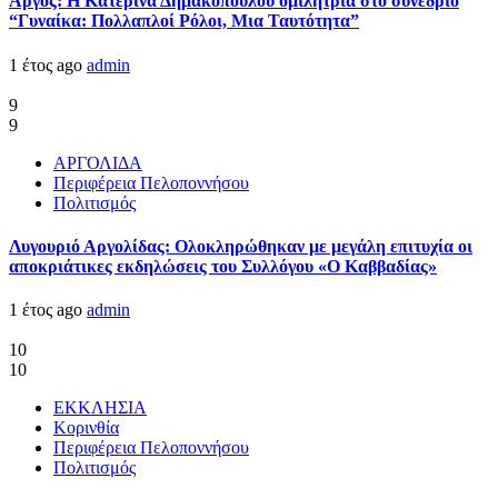
Άργος: Η Κατερίνα Δημακοπούλου ομιλήτρια στο συνέδριο
“Γυναίκα: Πολλαπλοί Ρόλοι, Μια Ταυτότητα”
1 έτος ago
admin
9
9
ΑΡΓΟΛΙΔΑ
Περιφέρεια Πελοποννήσου
Πολιτισμός
Λυγουριό Αργολίδας: Ολοκληρώθηκαν με μεγάλη επιτυχία οι
αποκριάτικες εκδηλώσεις του Συλλόγου «Ο Καββαδίας»
1 έτος ago
admin
10
10
ΕΚΚΛΗΣΙΑ
Κορινθία
Περιφέρεια Πελοποννήσου
Πολιτισμός