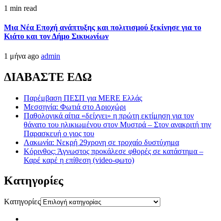
1 min read
Μια Νέα Εποχή ανάπτυξης και πολιτισμού ξεκίνησε για το
Κιάτο και τον Δήμο Σικυωνίων
1 μήνα ago
admin
ΔΙΑΒΑΣΤΕ ΕΔΩ
Παρέμβαση ΠΕΣΠ για MERE Ελλάς
Μεσσηνία: Φωτιά στο Αριοχώρι
Παθολογικά αίτια «δείχνει» η πρώτη εκτίμηση για τον
θάνατο του ηλικιωμένου στον Μυστρά – Στον ανακριτή την
Παρασκευή ο γιος του
Λακωνία: Νεκρή 29χρονη σε τροχαίο δυστύχημα
Κόρινθος: Άγνωστος προκάλεσε φθορές σε κατάστημα –
Καρέ καρέ η επίθεση (video-φωτο)
Kατηγορίες
Kατηγορίες