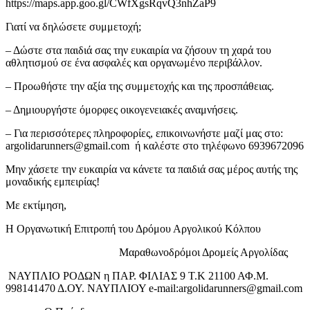
https://maps.app.goo.gl/CWfXgsRqvQ3nhZaP9
Γιατί να δηλώσετε συμμετοχή;
– Δώστε στα παιδιά σας την ευκαιρία να ζήσουν τη χαρά του
αθλητισμού σε ένα ασφαλές και οργανωμένο περιβάλλον.
– Προωθήστε την αξία της συμμετοχής και της προσπάθειας.
– Δημιουργήστε όμορφες οικογενειακές αναμνήσεις.
– Για περισσότερες πληροφορίες, επικοινωνήστε μαζί μας στο:
argolidarunners@gmail.com ή καλέστε στο τηλέφωνο 6939672096
Μην χάσετε την ευκαιρία να κάνετε τα παιδιά σας μέρος αυτής της
μοναδικής εμπειρίας!
Με εκτίμηση,
Η Οργανωτική Επιτροπή του Δρόμου Αργολικού Κόλπου
Μαραθωνοδρόμοι Δρομείς Αργολίδας
ΝΑΥΠΛΙΟ ΡΟΔΩΝ η ΠΑΡ. ΦΙΛΙΑΣ 9 Τ.Κ 21100 ΑΦ.Μ.
998141470 Δ.ΟΥ. ΝΑΥΠΛΙΟΥ e-mail:argolidarunners@gmail.com