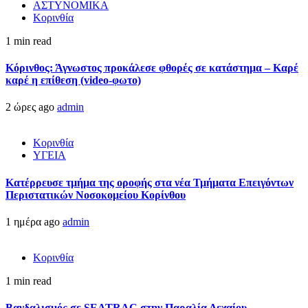
ΑΣΤΥΝΟΜΙΚΑ
Κορινθία
1 min read
Κόρινθος: Άγνωστος προκάλεσε φθορές σε κατάστημα – Καρέ
καρέ η επίθεση (video-φωτο)
2 ώρες ago
admin
Κορινθία
ΥΓΕΙΑ
Kατέρρευσε τμήμα της οροφής στα νέα Τμήματα Επειγόντων
Περιστατικών Νοσοκομείου Κορίνθου
1 ημέρα ago
admin
Κορινθία
1 min read
Βανδαλισμός σε SEATRAC στην Παραλία Λεχαίου –