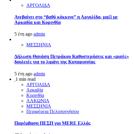
ΑΡΓΟΛΙΔΑ
Ανεβαίνει στο “βαθύ κόκκινο” η Αργολίδα, μαζί με
Αρκαδία και Κορινθία
5 έτη ago
admin
ΜΕΣΣΗΝΙΑ
Δήλωση Θανάση Πετράκου Καθυστερήσεις και «μισές»
δουλειές για το λιμάνι της Κυπαρισσίας
5 έτη ago
admin
1 min read
ΑΡΓΟΛΙΔΑ
Αρκαδία
Κορινθία
ΛΑΚΩΝΙΑ
ΜΕΣΣΗΝΙΑ
Περιφέρεια Πελοποννήσου
Παρέμβαση ΠΕΣΠ για MERE Ελλάς