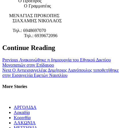
Ο Πρόεδρος
Ο Γραμματέας
ΜΕΝΑΓΙΑΣ ΠΡΟΚΟΠΗΣ
ΣΙΑΧΑΜΗΣ ΝΙΚΟΛΑΟΣ
Τηλ.: 6948697070
Τηλ.: 6939672096
Continue Reading
Previous
Ανακοινώθηκε η δημιουργία του Εθνικού Δικτύου
Μονοπατιών στην Επίδαυρο
Next
Ο Αντιεισαγγελέας Δημήτριος Λιανόπουλος τοποθετήθηκε
στην Εισαγγελία Εφετών Ναυπλίου
More Stories
ΑΡΓΟΛΙΔΑ
Αρκαδία
Κορινθία
ΛΑΚΩΝΙΑ
ΜΕΣΣΗΝΙΑ