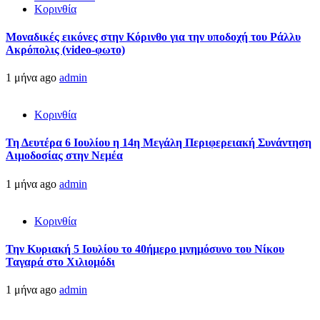
Κορινθία
Μοναδικές εικόνες στην Κόρινθο για την υποδοχή του Ράλλυ
Ακρόπολις (video-φωτο)
1 μήνα ago
admin
Κορινθία
Τη Δευτέρα 6 Ιουλίου η 14η Μεγάλη Περιφερειακή Συνάντηση
Αιμοδοσίας στην Νεμέα
1 μήνα ago
admin
Κορινθία
Την Κυριακή 5 Ιουλίου το 40ήμερο μνημόσυνο του Νίκου
Ταγαρά στο Χιλιομόδι
1 μήνα ago
admin