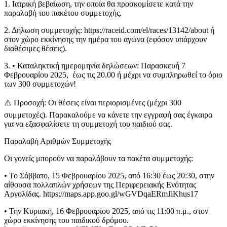
1. Ιατρική βεβαίωση, την οποία θα προσκομίσετε κατά την
παραλαβή του πακέτου συμμετοχής.
2. Δήλωση συμμετοχής: https://raceid.com/el/races/13142/about ή
στον χώρο εκκίνησης την ημέρα του αγώνα (εφόσον υπάρχουν
διαθέσιμες θέσεις).
3. • Καταληκτική ημερομηνία δηλώσεων: Παρασκευή 7
Φεβρουαρίου 2025, έως τις 20.00 ή μέχρι να συμπληρωθεί το όριο
των 300 συμμετοχών!
⚠️ Προσοχή: Οι θέσεις είναι περιορισμένες (μέχρι 300
συμμετοχές). Παρακαλούμε να κάνετε την εγγραφή σας έγκαιρα
για να εξασφαλίσετε τη συμμετοχή του παιδιού σας.
Παραλαβή Αριθμών Συμμετοχής
Οι γονείς μπορούν να παραλάβουν τα πακέτα συμμετοχής:
• Το Σάββατο, 15 Φεβρουαρίου 2025, από 16:30 έως 20:30, στην
αίθουσα πολλαπλών χρήσεων της Περιφερειακής Ενότητας
Αργολίδας. https://maps.app.goo.gl/wGVDqaERmJiKhus17
• Την Κυριακή, 16 Φεβρουαρίου 2025, από τις 11:00 π.μ., στον
χώρο εκκίνησης του παιδικού δρόμου.