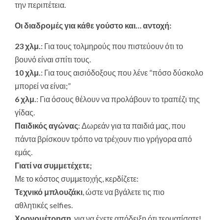
την περιπέτεια.
Οι διαδρομές για κάθε γούστο και… αντοχή:
23 χλμ.
: Για τους τολμηρούς που πιστεύουν ότι το
βουνό είναι σπίτι τους.
10 χλμ.
: Για τους αισιόδοξους που λένε “πόσο δύσκολο
μπορεί να είναι;”
6 χλμ.
: Για όσους θέλουν να προλάβουν το τραπέζι της
γίδας.
Παιδικός αγώνας
: Δωρεάν για τα παιδιά μας, που
πάντα βρίσκουν τρόπο να τρέχουν πιο γρήγορα από
εμάς.
Γιατί να συμμετέχετε;
Με το κόστος συμμετοχής, κερδίζετε:
Τεχνικό μπλουζάκι
, ώστε να βγάλετε τις πιο
αθλητικές selfies.
Χρονομέτρηση
, για να έχετε απόδειξη ότι τερματίσατε!