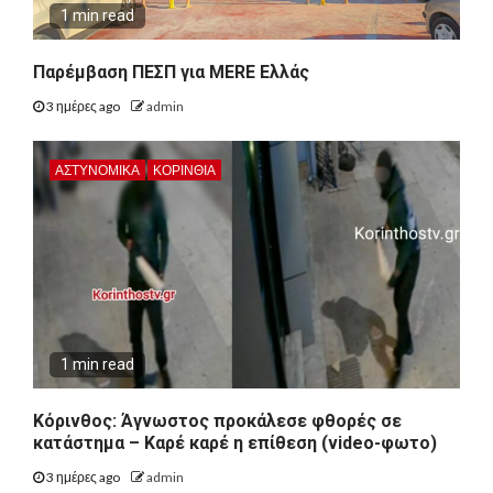
1 min read
Παρέμβαση ΠΕΣΠ για MERE Ελλάς
3 ημέρες ago
admin
ΑΣΤΥΝΟΜΙΚΑ
ΚΟΡΙΝΘΊΑ
1 min read
Κόρινθος: Άγνωστος προκάλεσε φθορές σε
κατάστημα – Καρέ καρέ η επίθεση (video-φωτο)
3 ημέρες ago
admin