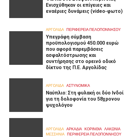
Ενισχύθηκαν οι επίγειες και
εναέριες δυνάμεις (video-φωτο)
ΑΡΓΟΛΙΔΑ
ΠΕΡΙΦΈΡΕΙΑ ΠΕΛΟΠΟΝΝΉΣΟΥ
Υπεγράφη σύμβαση
προϋπολογισμού 450.000 ευρώ
που αφορά παρεμβάσεις
ασφαλτόστρωσης και
συντήρησης στο ορεινό οδικό
δίκτυο της Π.Ε. Αργολίδας
ΑΡΓΟΛΙΔΑ
ΑΣΤΥΝΟΜΙΚΑ
Ναύπλιο: Στη φυλακή οι δύο Ινδοί
για τη δολοφονία του 58χρονου
ψυχολόγου
ΑΡΓΟΛΙΔΑ
ΑΡΚΑΔΊΑ
ΚΟΡΙΝΘΊΑ
ΛΑΚΩΝΙΑ
ΜΕΣΣΗΝΙΑ
ΠΕΡΙΦΈΡΕΙΑ ΠΕΛΟΠΟΝΝΉΣΟΥ