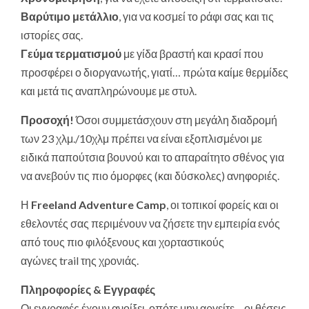
Βαρύτιμο μετάλλιο
, για να κοσμεί το ράφι σας και τις
ιστορίες σας.
Γεύμα τερματισμού
με γίδα βραστή και κρασί που
προσφέρει ο διοργανωτής, γιατί… πρώτα καίμε θερμίδες
και μετά τις αναπληρώνουμε με στυλ.
Προσοχή!
Όσοι συμμετάσχουν στη μεγάλη διαδρομή
των 23 χλμ./10χλμ πρέπει να είναι εξοπλισμένοι με
ειδικά παπούτσια βουνού και το απαραίτητο σθένος για
να ανεβούν τις πιο όμορφες (και δύσκολες) ανηφοριές.
Η
Freeland
Adventure
Camp
, οι τοπικοί φορείς και οι
εθελοντές σας περιμένουν να ζήσετε την εμπειρία ενός
από τους πιο φιλόξενους και χορταστικούς
αγώνες trail της χρονιάς.
Πληροφορίες & Εγγραφές
Οι εγγραφές έχουν ανοίξει, οπότε μην αργείτε – οι θέσεις