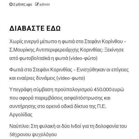
2 μήνες ago
admin
ΔΙΑΒΑΣΤΕ ΕΔΩ
Χωρίς ενεργό μέτωπο η φωτιά στο Στεφάνι Κορίνθου –
Σ.Μουρίκης Αντιπεριφερειάρχης Κορινθίας: Ξεκίνησε
από φωτοβολταϊκά η φωτιά (video-φώτο)
Φωτιά στο Στεφάνι Κορινθίας – Ενισχύθηκαν οι επίγειες
και εναέριες δυνάμεις (video-φωτο)
Υπεγράφη σύμβαση προϋπολογισμού 450.000 ευρώ
που αφορά παρεμβάσεις ασφαλτόστρωσης και
συντήρησης στο ορεινό οδικό δίκτυο της Π.Ε.
Αργολίδας
Ναύπλιο: Στη φυλακή οι δύο Ινδοί για τη δολοφονία του
58χρονου ψυχολόγου