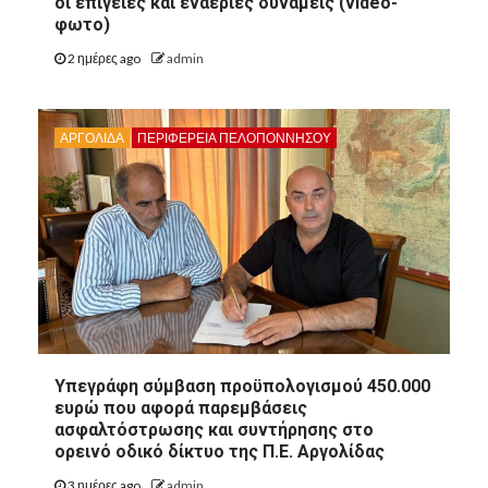
οι επίγειες και εναέριες δυνάμεις (video-
φωτο)
2 ημέρες ago
admin
ΑΡΓΟΛΙΔΑ
ΠΕΡΙΦΈΡΕΙΑ ΠΕΛΟΠΟΝΝΉΣΟΥ
8
ΑΡΓΟΛΙΔΑ
Υπεγράφη σύμβαση προϋπολογισμού 450.000
8
ΠΕΡΙΦΈΡΕΙΑ ΠΕΛΟΠΟΝΝΉΣΟΥ
ΠΟΛΙΤΙΣΜΌΣ
ευρώ που αφορά παρεμβάσεις
ασφαλτόστρωσης και συντήρησης στο
Άργος: Η Κατερίνα
ορεινό οδικό δίκτυο της Π.Ε. Αργολίδας
Δημακοπούλου ομιλήτρια στο
συνέδριο “Γυναίκα: Πολλαπλοί
3 ημέρες ago
admin