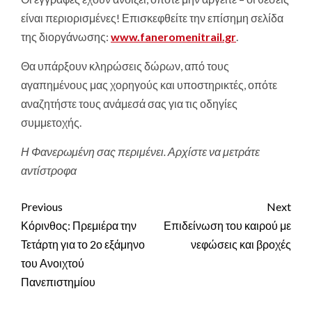
είναι περιορισμένες! Επισκεφθείτε την επίσημη σελίδα
της διοργάνωσης:
www.faneromenitrail.gr
.
Θα υπάρξουν κληρώσεις δώρων, από τους
αγαπημένους μας χορηγούς και υποστηρικτές, οπότε
αναζητήστε τους ανάμεσά σας για τις οδηγίες
συμμετοχής.
Η Φανερωμένη σας περιμένει. Αρχίστε να μετράτε
αντίστροφα
Continue
Previous
Next
Reading
Κόρινθος: Πρεμιέρα την
Επιδείνωση του καιρού με
Τετάρτη για το 2ο εξάμηνο
νεφώσεις και βροχές
του Ανοιχτού
Πανεπιστημίου