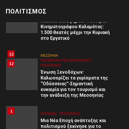
ΠΕΡΙΦΈΡΕΙΑ ΠΕΛΟΠΟΝΝΉΣΟΥ
11
ΠΟΛΙΤΙΣΜΌΣ
ΠΟΛΙΤΙΣΜΟΣ
3ο
Παιδικό και Εφηβικό Φεστιβάλ
Κινηματογράφου Καλαμάτας:
1.500 θεατές μέχρι την Κυριακή
στο Εργατικό
8
8
ΑΡΓΟΛΙΔΑ
12
ΜΕΣΣΗΝΙΑ
ΠΕΡΙΦΈΡΕΙΑ ΠΕΛΟΠΟΝΝΉΣΟΥ
ΥΓΕΙΑ
ΠΕΡΙΦΈΡΕΙΑ ΠΕΛΟΠΟΝΝΉΣΟΥ
12
Εκδήλωση στο Άργος: «Εφηβική
ΠΟΛΙΤΙΣΜΌΣ
ψυχολογία: Κατανόηση –
Ένωση Ξενοδόχων:
Διαχείριση – Υποστήριξη»
Καλωσορίζει τα γυρίσματα της
“Οδύσσειας”-Σημαντική
ευκαιρία για τον τουρισμό και
9
9
ΚΟΡΙΝΘΊΑ
την ανάδειξη της Μεσσηνίας
ΠΕΡΙΦΈΡΕΙΑ ΠΕΛΟΠΟΝΝΉΣΟΥ
ΥΓΕΙΑ
Α΄ Ε.Λ.Μ.Ε. Κορινθίας:
Εθελοντική Αιμοδοσία στο 1ο
1
1
ΚΟΡΙΝΘΊΑ
ΠΟΛΙΤΙΣΜΌΣ
Γυμνάσιο Κορίνθου
Μια Νέα Εποχή ανάπτυξης και
πολιτισμού ξεκίνησε για το