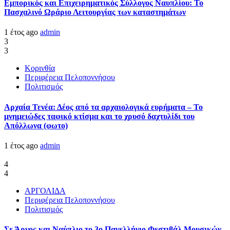
Εμπορικός και Επιχειρηματικός Σύλλογος Ναυπλίου: Το
Πασχαλινό Ωράριο Λειτουργίας των καταστημάτων
1 έτος ago
admin
3
3
Κορινθία
Περιφέρεια Πελοποννήσου
Πολιτισμός
Αρχαία Τενέα: Δέος από τα αρχαιολογικά ευρήματα – Το
μνημειώδες ταφικό κτίσμα και το χρυσό δαχτυλίδι του
Απόλλωνα (φωτο)
1 έτος ago
admin
4
4
ΑΡΓΟΛΙΔΑ
Περιφέρεια Πελοποννήσου
Πολιτισμός
Σε Άργος και Ναύπλιο το 3ο Πανελλήνιο Φεστιβάλ Μουσικών