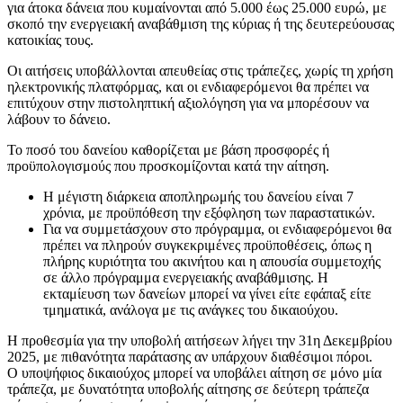
για άτοκα δάνεια που κυμαίνονται από 5.000 έως 25.000 ευρώ, με
σκοπό την ενεργειακή αναβάθμιση της κύριας ή της δευτερεύουσας
κατοικίας τους.
Οι αιτήσεις υποβάλλονται απευθείας στις τράπεζες, χωρίς τη χρήση
ηλεκτρονικής πλατφόρμας, και οι ενδιαφερόμενοι θα πρέπει να
επιτύχουν στην πιστοληπτική αξιολόγηση για να μπορέσουν να
λάβουν το δάνειο.
Το ποσό του δανείου καθορίζεται με βάση προσφορές ή
προϋπολογισμούς που προσκομίζονται κατά την αίτηση.
Η μέγιστη διάρκεια αποπληρωμής του δανείου είναι 7
χρόνια, με προϋπόθεση την εξόφληση των παραστατικών.
Για να συμμετάσχουν στο πρόγραμμα, οι ενδιαφερόμενοι θα
πρέπει να πληρούν συγκεκριμένες προϋποθέσεις, όπως η
πλήρης κυριότητα του ακινήτου και η απουσία συμμετοχής
σε άλλο πρόγραμμα ενεργειακής αναβάθμισης. Η
εκταμίευση των δανείων μπορεί να γίνει είτε εφάπαξ είτε
τμηματικά, ανάλογα με τις ανάγκες του δικαιούχου.
Η προθεσμία για την υποβολή αιτήσεων λήγει την 31η Δεκεμβρίου
2025, με πιθανότητα παράτασης αν υπάρχουν διαθέσιμοι πόροι.
Ο υποψήφιος δικαιούχος μπορεί να υποβάλει αίτηση σε μόνο μία
τράπεζα, με δυνατότητα υποβολής αίτησης σε δεύτερη τράπεζα