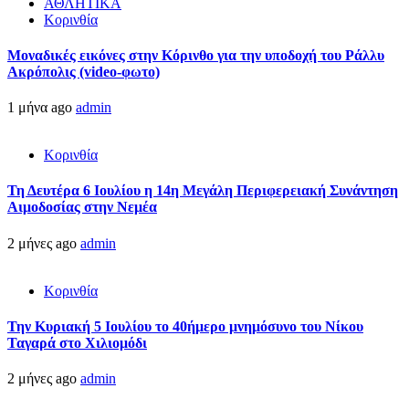
ΑΘΛΗΤΙΚΑ
Κορινθία
Μοναδικές εικόνες στην Κόρινθο για την υποδοχή του Ράλλυ
Ακρόπολις (video-φωτο)
1 μήνα ago
admin
Κορινθία
Τη Δευτέρα 6 Ιουλίου η 14η Μεγάλη Περιφερειακή Συνάντηση
Αιμοδοσίας στην Νεμέα
2 μήνες ago
admin
Κορινθία
Την Κυριακή 5 Ιουλίου το 40ήμερο μνημόσυνο του Νίκου
Ταγαρά στο Χιλιομόδι
2 μήνες ago
admin