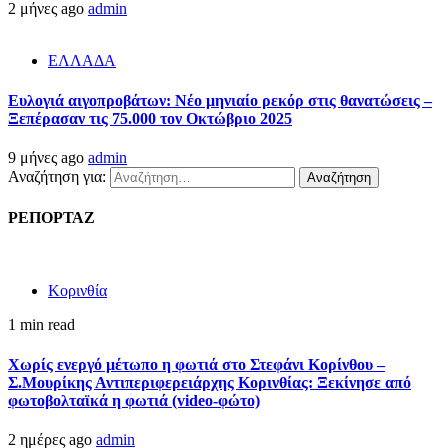
2 μήνες ago
admin
ΕΛΛΑΔΑ
Ευλογιά αιγοπροβάτων: Νέο μηνιαίο ρεκόρ στις θανατώσεις –
Ξεπέρασαν τις 75.000 τον Οκτώβριο 2025
9 μήνες ago
admin
Αναζήτηση για:
ΡΕΠΟΡΤΑΖ
Κορινθία
1 min read
Χωρίς ενεργό μέτωπο η φωτιά στο Στεφάνι Κορίνθου –
Σ.Μουρίκης Αντιπεριφερειάρχης Κορινθίας: Ξεκίνησε από
φωτοβολταϊκά η φωτιά (video-φώτο)
2 ημέρες ago
admin