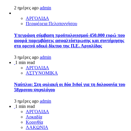
2 ημέρες ago
admin
ΑΡΓΟΛΙΔΑ
Περιφέρεια Πελοποννήσου
Υπεγράφη σύμβαση προϋπολογισμού 450.000 ευρώ που
αφορά παρεμβάσεις ασφαλτόστρωσης και συντήρησης
στο ορεινό οδικό δίκτυο της Π.Ε. Αργολίδας
3 ημέρες ago
admin
1 min read
ΑΡΓΟΛΙΔΑ
ΑΣΤΥΝΟΜΙΚΑ
Ναύπλιο: Στη φυλακή οι δύο Ινδοί για τη δολοφονία του
58χρονου ψυχολόγου
3 ημέρες ago
admin
1 min read
ΑΡΓΟΛΙΔΑ
Αρκαδία
Κορινθία
ΛΑΚΩΝΙΑ