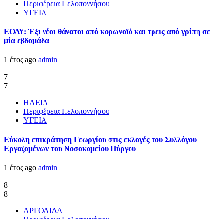
Περιφέρεια Πελοποννήσου
ΥΓΕΙΑ
ΕΟΔΥ: Έξι νέοι θάνατοι από κορωνοϊό και τρεις από γρίπη σε
μία εβδομάδα
1 έτος ago
admin
7
7
ΗΛΕΙΑ
Περιφέρεια Πελοποννήσου
ΥΓΕΙΑ
Εύκολη επικράτηση Γεωργίου στις εκλογές του Συλλόγου
Εργαζομένων του Νοσοκομείου Πύργου
1 έτος ago
admin
8
8
ΑΡΓΟΛΙΔΑ