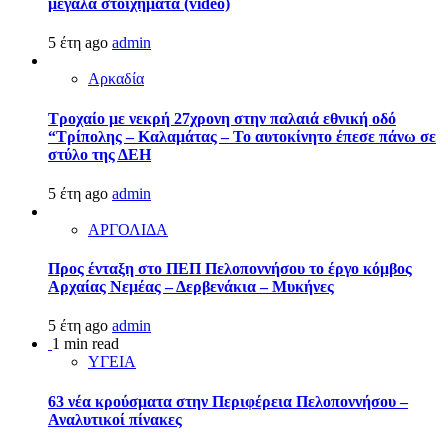
μεγάλα στοιχήματα (video)
5 έτη ago
admin
Αρκαδία
Τροχαίο με νεκρή 27χρονη στην παλαιά εθνική οδό
“Τρίπολης – Καλαμάτας – Το αυτοκίνητο έπεσε πάνω σε
στύλο της ΔΕΗ
5 έτη ago
admin
ΑΡΓΟΛΙΔΑ
Προς ένταξη στο ΠΕΠ Πελοποννήσου το έργο κόμβος
Αρχαίας Νεμέας – Δερβενάκια – Μυκήνες
5 έτη ago
admin
1 min read
ΥΓΕΙΑ
63 νέα κρούσματα στην Περιφέρεια Πελοποννήσου –
Αναλυτικοί πίνακες