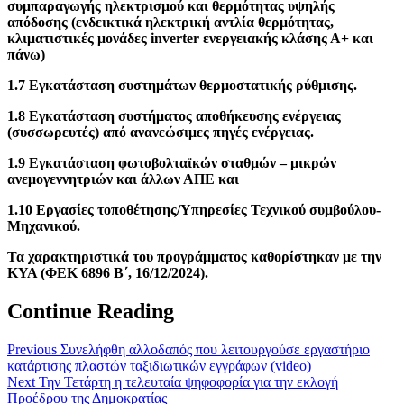
συμπαραγωγής ηλεκτρισμού και θερμότητας υψηλής
απόδοσης (ενδεικτικά ηλεκτρική αντλία θερμότητας,
κλιματιστικές μονάδες inverter ενεργειακής κλάσης Α+ και
πάνω)
1.7 Εγκατάσταση συστημάτων θερμοστατικής ρύθμισης.
1.8 Εγκατάσταση συστήματος αποθήκευσης ενέργειας
(συσσωρευτές) από ανανεώσιμες πηγές ενέργειας.
1.9 Εγκατάσταση φωτοβολταϊκών σταθμών – μικρών
ανεμογεννητριών και άλλων ΑΠΕ και
1.10 Εργασίες τοποθέτησης/Υπηρεσίες Τεχνικού συμβούλου-
Μηχανικού.
Τα χαρακτηριστικά του προγράμματος καθορίστηκαν με την
ΚΥΑ (ΦΕΚ 6896 Β΄, 16/12/2024).
Continue Reading
Previous
Συνελήφθη αλλοδαπός που λειτουργούσε εργαστήριο
κατάρτισης πλαστών ταξιδιωτικών εγγράφων (video)
Next
Την Τετάρτη η τελευταία ψηφοφορία για την εκλογή
Προέδρου της Δημοκρατίας