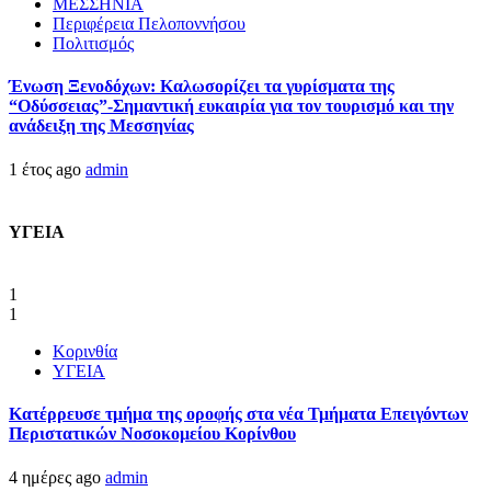
ΜΕΣΣΗΝΙΑ
Περιφέρεια Πελοποννήσου
Πολιτισμός
Ένωση Ξενοδόχων: Καλωσορίζει τα γυρίσματα της
“Οδύσσειας”-Σημαντική ευκαιρία για τον τουρισμό και την
ανάδειξη της Μεσσηνίας
1 έτος ago
admin
ΥΓΕΙΑ
1
1
Κορινθία
ΥΓΕΙΑ
Kατέρρευσε τμήμα της οροφής στα νέα Τμήματα Επειγόντων
Περιστατικών Νοσοκομείου Κορίνθου
4 ημέρες ago
admin