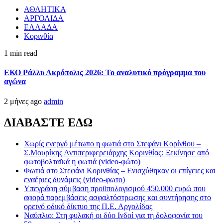
ΑΘΛΗΤΙΚΑ
ΑΡΓΟΛΙΔΑ
ΕΛΛΑΔΑ
Κορινθία
1 min read
ΕΚΟ Ράλλυ Ακρόπολις 2026: Το αναλυτικό πρόγραμμα του
αγώνα
2 μήνες ago
admin
ΔΙΑΒΑΣΤΕ ΕΔΩ
Χωρίς ενεργό μέτωπο η φωτιά στο Στεφάνι Κορίνθου –
Σ.Μουρίκης Αντιπεριφερειάρχης Κορινθίας: Ξεκίνησε από
φωτοβολταϊκά η φωτιά (video-φώτο)
Φωτιά στο Στεφάνι Κορινθίας – Ενισχύθηκαν οι επίγειες και
εναέριες δυνάμεις (video-φωτο)
Υπεγράφη σύμβαση προϋπολογισμού 450.000 ευρώ που
αφορά παρεμβάσεις ασφαλτόστρωσης και συντήρησης στο
ορεινό οδικό δίκτυο της Π.Ε. Αργολίδας
Ναύπλιο: Στη φυλακή οι δύο Ινδοί για τη δολοφονία του