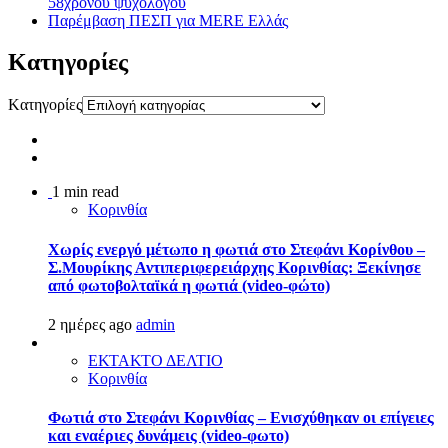
58χρονου ψυχολόγου
Παρέμβαση ΠΕΣΠ για MERE Ελλάς
Kατηγορίες
Kατηγορίες
1 min read
Κορινθία
Χωρίς ενεργό μέτωπο η φωτιά στο Στεφάνι Κορίνθου –
Σ.Μουρίκης Αντιπεριφερειάρχης Κορινθίας: Ξεκίνησε
από φωτοβολταϊκά η φωτιά (video-φώτο)
2 ημέρες ago
admin
ΕΚΤΑΚΤΟ ΔΕΛΤΙΟ
Κορινθία
Φωτιά στο Στεφάνι Κορινθίας – Ενισχύθηκαν οι επίγειες
και εναέριες δυνάμεις (video-φωτο)