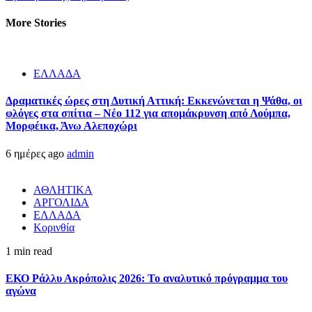
More Stories
ΕΛΛΑΔΑ
Δραματικές ώρες στη Δυτική Αττική: Εκκενώνεται η Ψάθα, οι
φλόγες στα σπίτια – Νέο 112 για απομάκρυνση από Λούμπα,
Μορφέικα, Άνω Αλεποχώρι
6 ημέρες ago
admin
ΑΘΛΗΤΙΚΑ
ΑΡΓΟΛΙΔΑ
ΕΛΛΑΔΑ
Κορινθία
1 min read
ΕΚΟ Ράλλυ Ακρόπολις 2026: Το αναλυτικό πρόγραμμα του
αγώνα