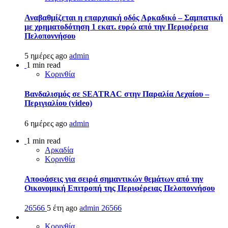
Αναβαθμίζεται η επαρχιακή οδός Αρκαδικό – Σαμπατική
με χρηματοδότηση 1 εκατ. ευρώ από την Περιφέρεια
Πελοποννήσου
5 ημέρες ago
admin
1 min read
Κορινθία
Βανδαλισμός σε SEATRAC στην Παραλία Λεχαίου –
Περιγιαλίου (video)
6 ημέρες ago
admin
1 min read
Αρκαδία
Κορινθία
Αποφάσεις για σειρά σημαντικών θεμάτων από την
Οικονομική Επιτροπή της Περιφέρειας Πελοποννήσου
26566
5 έτη ago
admin
26566
Κορινθία