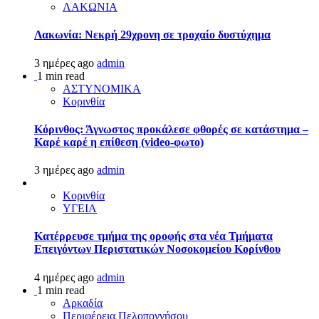
ΛΑΚΩΝΙΑ
Λακωνία: Νεκρή 29χρονη σε τροχαίο δυστύχημα
3 ημέρες ago
admin
1 min read
ΑΣΤΥΝΟΜΙΚΑ
Κορινθία
Κόρινθος: Άγνωστος προκάλεσε φθορές σε κατάστημα –
Καρέ καρέ η επίθεση (video-φωτο)
3 ημέρες ago
admin
Κορινθία
ΥΓΕΙΑ
Kατέρρευσε τμήμα της οροφής στα νέα Τμήματα
Επειγόντων Περιστατικών Νοσοκομείου Κορίνθου
4 ημέρες ago
admin
1 min read
Αρκαδία
Περιφέρεια Πελοποννήσου