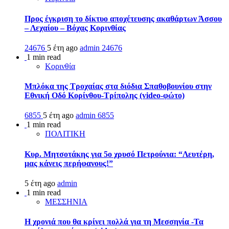
Προς έγκριση το δίκτυο αποχέτευσης ακαθάρτων Άσσου
– Λεχαίου – Βόχας Κορινθίας
24676
5 έτη ago
admin
24676
1 min read
Κορινθία
Μπλόκα της Τροχαίας στα διόδια Σπαθοβουνίου στην
Εθνική Οδό Κορίνθου-Τρίπολης (video-φώτο)
6855
5 έτη ago
admin
6855
1 min read
ΠΟΛΙΤΙΚΗ
Κυρ. Μητσοτάκης για 5ο χρυσό Πετρούνια: “Λευτέρη,
μας κάνεις περήφανους!”
5 έτη ago
admin
1 min read
ΜΕΣΣΗΝΙΑ
Η χρονιά που θα κρίνει πολλά για τη Μεσσηνία -Τα