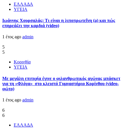
ΕΛΛΑΔΑ
ΥΓΕΙΑ
Ιωάννης Χουρσαλάς: Τι είναι η λιποπρωτεΐνη (a) και πώς
επηρεάζει την καρδιά (video)
1 έτος ago
admin
5
5
Κορινθία
ΥΓΕΙΑ
Με μεγάλη επιτυχία έγινε ο φιλανθρωπικός αγώνας μπάσκετ
για τη «Φλόγα» στο κλειστό Γυμναστήριο Κορίνθου (video-
φώτο)
1 έτος ago
admin
6
6
ΕΛΛΑΔΑ