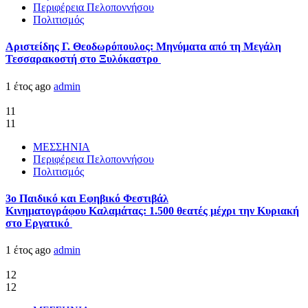
Περιφέρεια Πελοποννήσου
Πολιτισμός
Αριστείδης Γ. Θεοδωρόπουλος: Μηνύματα από τη Μεγάλη
Τεσσαρακοστή στο Ξυλόκαστρο
1 έτος ago
admin
11
11
ΜΕΣΣΗΝΙΑ
Περιφέρεια Πελοποννήσου
Πολιτισμός
3ο Παιδικό και Εφηβικό Φεστιβάλ
Κινηματογράφου Καλαμάτας: 1.500 θεατές μέχρι την Κυριακή
στο Εργατικό
1 έτος ago
admin
12
12