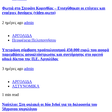
Φωτιά στο Στεφάνι Κορινθίας – Ενισχύθηκαν οι επίγειες και
εναέριες δυνάμεις (video-φωτο)
2 ημέρες ago
admin
ΑΡΓΟΛΙΔΑ
Περιφέρεια Πελοποννήσου
Υπεγράφη σύμβαση προϋπολογισμού 450.000 ευρώ που αφορά
παρεμβάσεις ασφαλτόστρωσης και συντήρησης στο ορεινό
οδικό δίκτυο της Π.Ε. Αργολίδας
3 ημέρες ago
admin
ΑΡΓΟΛΙΔΑ
ΑΣΤΥΝΟΜΙΚΑ
1 min read
Ναύπλιο: Στη φυλακή οι δύο Ινδοί για τη δολοφονία του
58χρονου ψυχολόγου