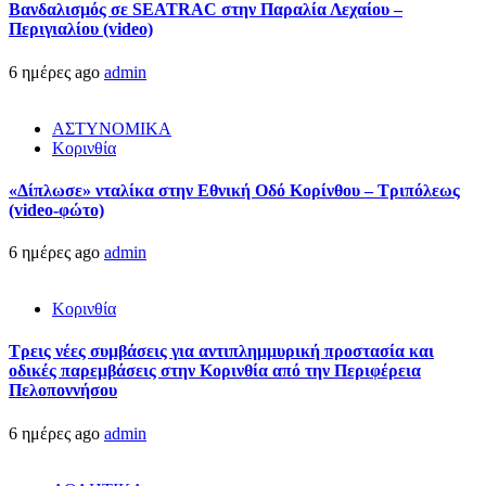
Βανδαλισμός σε SEATRAC στην Παραλία Λεχαίου –
Περιγιαλίου (video)
6 ημέρες ago
admin
ΑΣΤΥΝΟΜΙΚΑ
Κορινθία
«Δίπλωσε» νταλίκα στην Εθνική Oδό Κορίνθου – Τριπόλεως
(video-φώτο)
6 ημέρες ago
admin
Κορινθία
Τρεις νέες συμβάσεις για αντιπλημμυρική προστασία και
οδικές παρεμβάσεις στην Κορινθία από την Περιφέρεια
Πελοποννήσου
6 ημέρες ago
admin