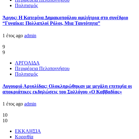
Πολιτισμός
Άργος: Η Κατερίνα Δημακοπούλου ομιλήτρια στο συνέδριο
“Γυναίκα: Πολλαπλοί Ρόλοι, Μια Ταυτότητα”
1 έτος ago
admin
9
9
ΑΡΓΟΛΙΔΑ
Περιφέρεια Πελοποννήσου
Πολιτισμός
Λυγουριό Αργολίδας: Ολοκληρώθηκαν με μεγάλη επιτυχία οι
αποκριάτικες εκδηλώσεις του Συλλόγου «Ο Καββαδίας»
1 έτος ago
admin
10
10
ΕΚΚΛΗΣΙΑ
Κορινθία