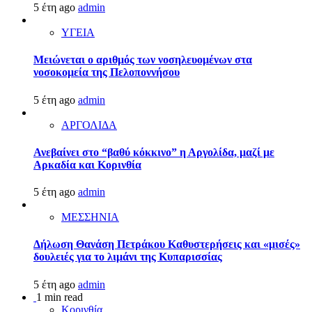
5 έτη ago
admin
ΥΓΕΙΑ
Μειώνεται ο αριθμός των νοσηλευομένων στα
νοσοκομεία της Πελοποννήσου
5 έτη ago
admin
ΑΡΓΟΛΙΔΑ
Ανεβαίνει στο “βαθύ κόκκινο” η Αργολίδα, μαζί με
Αρκαδία και Κορινθία
5 έτη ago
admin
ΜΕΣΣΗΝΙΑ
Δήλωση Θανάση Πετράκου Καθυστερήσεις και «μισές»
δουλειές για το λιμάνι της Κυπαρισσίας
5 έτη ago
admin
1 min read
Κορινθία