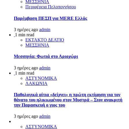
ΜΕΣΣΗΝΙΑ
Περιφέρεια Πελοποννήσου
Παρέμβαση ΠΕΣΠ για MERE Ελλάς
3 ημέρες ago
admin
1 min read
ΕΚΤΑΚΤΟ ΔΕΛΤΙΟ
ΜΕΣΣΗΝΙΑ
Μεσσηνία: Φωτιά στο Αριοχώρι
3 ημέρες ago
admin
1 min read
ΑΣΤΥΝΟΜΙΚΑ
ΛΑΚΩΝΙΑ
Παθολογικά αίτια «δείχνει» η πρώτη εκτίμηση για τον
θάνατο του ηλικιωμένου στον Μυστρά – Στον ανακριτή
την Παρασκευή ο γιος του
3 ημέρες ago
admin
ΑΣΤΥΝΟΜΙΚΑ