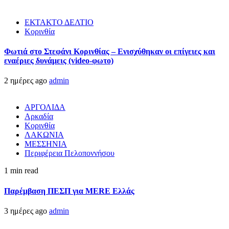
ΕΚΤΑΚΤΟ ΔΕΛΤΙΟ
Κορινθία
Φωτιά στο Στεφάνι Κορινθίας – Ενισχύθηκαν οι επίγειες και
εναέριες δυνάμεις (video-φωτο)
2 ημέρες ago
admin
ΑΡΓΟΛΙΔΑ
Αρκαδία
Κορινθία
ΛΑΚΩΝΙΑ
ΜΕΣΣΗΝΙΑ
Περιφέρεια Πελοποννήσου
1 min read
Παρέμβαση ΠΕΣΠ για MERE Ελλάς
3 ημέρες ago
admin