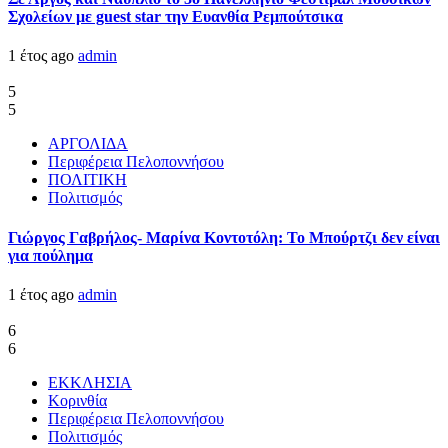
Σχολείων με guest star την Ευανθία Ρεμπούτσικα
1 έτος ago
admin
5
5
ΑΡΓΟΛΙΔΑ
Περιφέρεια Πελοποννήσου
ΠΟΛΙΤΙΚΗ
Πολιτισμός
Γιώργος Γαβρήλος- Μαρίνα Κοντοτόλη: Το Μπούρτζι δεν είναι
για πούλημα
1 έτος ago
admin
6
6
ΕΚΚΛΗΣΙΑ
Κορινθία
Περιφέρεια Πελοποννήσου
Πολιτισμός