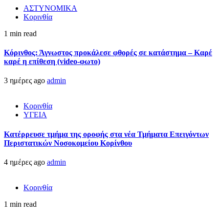
ΑΣΤΥΝΟΜΙΚΑ
Κορινθία
1 min read
Κόρινθος: Άγνωστος προκάλεσε φθορές σε κατάστημα – Καρέ
καρέ η επίθεση (video-φωτο)
3 ημέρες ago
admin
Κορινθία
ΥΓΕΙΑ
Kατέρρευσε τμήμα της οροφής στα νέα Τμήματα Επειγόντων
Περιστατικών Νοσοκομείου Κορίνθου
4 ημέρες ago
admin
Κορινθία
1 min read