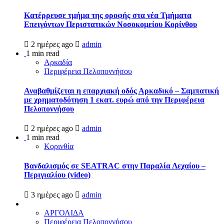
Kατέρρευσε τμήμα της οροφής στα νέα Τμήματα
Επειγόντων Περιστατικών Νοσοκομείου Κορίνθου
2 ημέρες ago
admin
1 min read
Αρκαδία
Περιφέρεια Πελοποννήσου
Αναβαθμίζεται η επαρχιακή οδός Αρκαδικό – Σαμπατική
με χρηματοδότηση 1 εκατ. ευρώ από την Περιφέρεια
Πελοποννήσου
2 ημέρες ago
admin
1 min read
Κορινθία
Βανδαλισμός σε SEATRAC στην Παραλία Λεχαίου –
Περιγιαλίου (video)
3 ημέρες ago
admin
ΑΡΓΟΛΙΔΑ
Περιφέρεια Πελοποννήσου