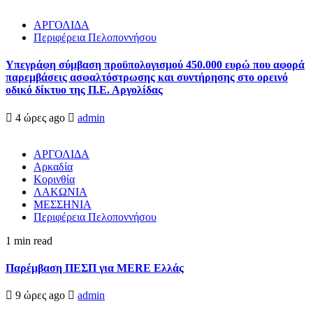
ΑΡΓΟΛΙΔΑ
Περιφέρεια Πελοποννήσου
Υπεγράφη σύμβαση προϋπολογισμού 450.000 ευρώ που αφορά
παρεμβάσεις ασφαλτόστρωσης και συντήρησης στο ορεινό
οδικό δίκτυο της Π.Ε. Αργολίδας
4 ώρες ago
admin
ΑΡΓΟΛΙΔΑ
Αρκαδία
Κορινθία
ΛΑΚΩΝΙΑ
ΜΕΣΣΗΝΙΑ
Περιφέρεια Πελοποννήσου
1 min read
Παρέμβαση ΠΕΣΠ για MERE Ελλάς
9 ώρες ago
admin