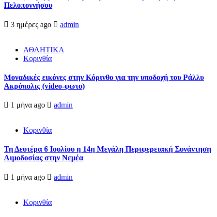
Πελοποννήσου
3 ημέρες ago
admin
ΑΘΛΗΤΙΚΑ
Κορινθία
Μοναδικές εικόνες στην Κόρινθο για την υποδοχή του Ράλλυ
Ακρόπολις (video-φωτο)
1 μήνα ago
admin
Κορινθία
Τη Δευτέρα 6 Ιουλίου η 14η Μεγάλη Περιφερειακή Συνάντηση
Αιμοδοσίας στην Νεμέα
1 μήνα ago
admin
Κορινθία