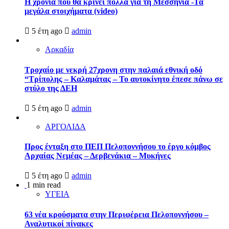
Η χρονιά που θα κρίνει πολλά για τη Μεσσηνία -Τα
μεγάλα στοιχήματα (video)
5 έτη ago
admin
Αρκαδία
Τροχαίο με νεκρή 27χρονη στην παλαιά εθνική οδό
“Τρίπολης – Καλαμάτας – Το αυτοκίνητο έπεσε πάνω σε
στύλο της ΔΕΗ
5 έτη ago
admin
ΑΡΓΟΛΙΔΑ
Προς ένταξη στο ΠΕΠ Πελοποννήσου το έργο κόμβος
Αρχαίας Νεμέας – Δερβενάκια – Μυκήνες
5 έτη ago
admin
1 min read
ΥΓΕΙΑ
63 νέα κρούσματα στην Περιφέρεια Πελοποννήσου –
Αναλυτικοί πίνακες