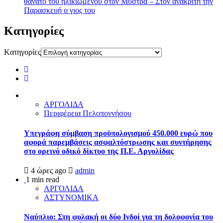
θάνατο του ηλικιωμένου στον Μυστρά – Στον ανακριτή την
Παρασκευή ο γιος του
Kατηγορίες
Kατηγορίες
ΑΡΓΟΛΙΔΑ
Περιφέρεια Πελοποννήσου
Υπεγράφη σύμβαση προϋπολογισμού 450.000 ευρώ που
αφορά παρεμβάσεις ασφαλτόστρωσης και συντήρησης
στο ορεινό οδικό δίκτυο της Π.Ε. Αργολίδας
4 ώρες ago
admin
1 min read
ΑΡΓΟΛΙΔΑ
ΑΣΤΥΝΟΜΙΚΑ
Ναύπλιο: Στη φυλακή οι δύο Ινδοί για τη δολοφονία του