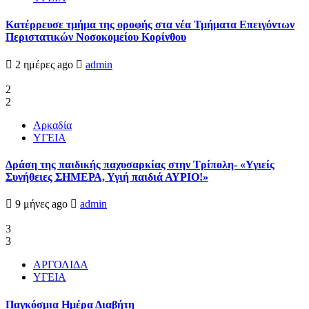
Kατέρρευσε τμήμα της οροφής στα νέα Τμήματα Επειγόντων
Περιστατικών Νοσοκομείου Κορίνθου
2 ημέρες ago
admin
2
2
Αρκαδία
ΥΓΕΙΑ
Δράση της παιδικής παχυσαρκίας στην Τρίπολη- «Υγιείς
Συνήθειες ΣΗΜΕΡΑ, Υγιή παιδιά ΑΥΡΙΟ!»
9 μήνες ago
admin
3
3
ΑΡΓΟΛΙΔΑ
ΥΓΕΙΑ
Παγκόσμια Ημέρα Διαβήτη