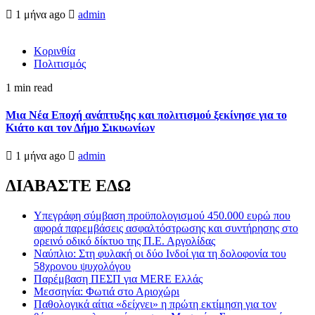
1 μήνα ago
admin
Κορινθία
Πολιτισμός
1 min read
Μια Νέα Εποχή ανάπτυξης και πολιτισμού ξεκίνησε για το
Κιάτο και τον Δήμο Σικυωνίων
1 μήνα ago
admin
ΔΙΑΒΑΣΤΕ ΕΔΩ
Υπεγράφη σύμβαση προϋπολογισμού 450.000 ευρώ που
αφορά παρεμβάσεις ασφαλτόστρωσης και συντήρησης στο
ορεινό οδικό δίκτυο της Π.Ε. Αργολίδας
Ναύπλιο: Στη φυλακή οι δύο Ινδοί για τη δολοφονία του
58χρονου ψυχολόγου
Παρέμβαση ΠΕΣΠ για MERE Ελλάς
Μεσσηνία: Φωτιά στο Αριοχώρι
Παθολογικά αίτια «δείχνει» η πρώτη εκτίμηση για τον