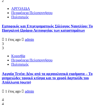
2
ΑΡΓΟΛΙΔΑ
Περιφέρεια Πελοποννήσου
Πολιτισμός
Εμπορικός και Επιχειρηματικός Σύλλογος Ναυπλίου: Το
Πασχαλινό Ωράριο Λειτουργίας των καταστημάτων
1 έτος ago
admin
3
3
Κορινθία
Περιφέρεια Πελοποννήσου
Πολιτισμός
Αρχαία Τενέα: Δέος από τα αρχαιολογικά ευρήματα – Το
μνημειώδες ταφικό κτίσμα και το χρυσό δαχτυλίδι του
Απόλλωνα (φωτο)
1 έτος ago
admin
4
4