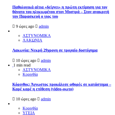
Παθολογικά αίτια «δείχνει» η πρώτη εκτίμηση για τον
θάνατο του ηλικιωμένου στον Μυστρά – Στον ανακριτή
την Παρασκευή ο γιος του
9 ώρες ago
admin
ΑΣΤΥΝΟΜΙΚΑ
ΛΑΚΩΝΙΑ
Λακωνία: Νεκρή 29χρονη σε τροχαίο δυστύχημα
10 ώρες ago
admin
1 min read
ΑΣΤΥΝΟΜΙΚΑ
Κορινθία
Κόρινθος: Άγνωστος προκάλεσε φθορές σε κατάστημα –
Καρέ καρέ η επίθεση (video-φωτο)
10 ώρες ago
admin
Κορινθία
ΥΓΕΙΑ