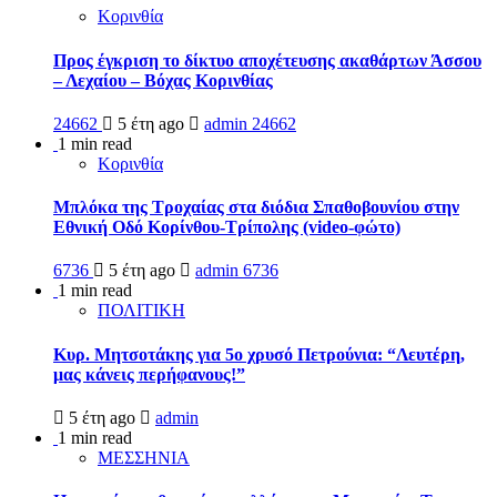
Κορινθία
Προς έγκριση το δίκτυο αποχέτευσης ακαθάρτων Άσσου
– Λεχαίου – Βόχας Κορινθίας
24662
5 έτη ago
admin
24662
1 min read
Κορινθία
Μπλόκα της Τροχαίας στα διόδια Σπαθοβουνίου στην
Εθνική Οδό Κορίνθου-Τρίπολης (video-φώτο)
6736
5 έτη ago
admin
6736
1 min read
ΠΟΛΙΤΙΚΗ
Κυρ. Μητσοτάκης για 5ο χρυσό Πετρούνια: “Λευτέρη,
μας κάνεις περήφανους!”
5 έτη ago
admin
1 min read
ΜΕΣΣΗΝΙΑ