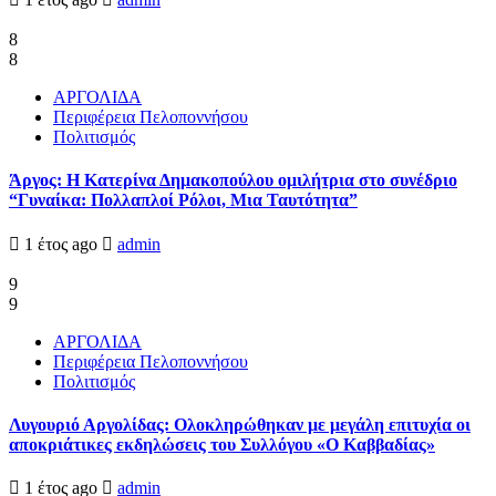
8
8
ΑΡΓΟΛΙΔΑ
Περιφέρεια Πελοποννήσου
Πολιτισμός
Άργος: Η Κατερίνα Δημακοπούλου ομιλήτρια στο συνέδριο
“Γυναίκα: Πολλαπλοί Ρόλοι, Μια Ταυτότητα”
1 έτος ago
admin
9
9
ΑΡΓΟΛΙΔΑ
Περιφέρεια Πελοποννήσου
Πολιτισμός
Λυγουριό Αργολίδας: Ολοκληρώθηκαν με μεγάλη επιτυχία οι
αποκριάτικες εκδηλώσεις του Συλλόγου «Ο Καββαδίας»
1 έτος ago
admin