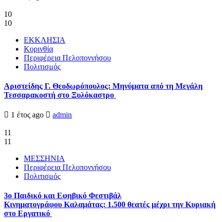
10
10
ΕΚΚΛΗΣΙΑ
Κορινθία
Περιφέρεια Πελοποννήσου
Πολιτισμός
Αριστείδης Γ. Θεοδωρόπουλος: Μηνύματα από τη Μεγάλη
Τεσσαρακοστή στο Ξυλόκαστρο
1 έτος ago
admin
11
11
ΜΕΣΣΗΝΙΑ
Περιφέρεια Πελοποννήσου
Πολιτισμός
3ο Παιδικό και Εφηβικό Φεστιβάλ
Κινηματογράφου Καλαμάτας: 1.500 θεατές μέχρι την Κυριακή
στο Εργατικό