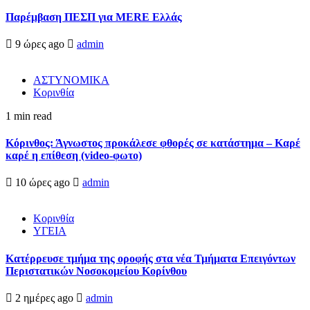
Παρέμβαση ΠΕΣΠ για MERE Ελλάς
9 ώρες ago
admin
ΑΣΤΥΝΟΜΙΚΑ
Κορινθία
1 min read
Κόρινθος: Άγνωστος προκάλεσε φθορές σε κατάστημα – Καρέ
καρέ η επίθεση (video-φωτο)
10 ώρες ago
admin
Κορινθία
ΥΓΕΙΑ
Kατέρρευσε τμήμα της οροφής στα νέα Τμήματα Επειγόντων
Περιστατικών Νοσοκομείου Κορίνθου
2 ημέρες ago
admin