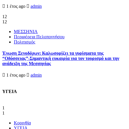
1 έτος ago
admin
12
12
ΜΕΣΣΗΝΙΑ
Περιφέρεια Πελοποννήσου
Πολιτισμός
Ένωση Ξενοδόχων: Καλωσορίζει τα γυρίσματα της
“Οδύσσειας”-Σημαντική ευκαιρία για τον τουρισμό και την
ανάδειξη της Μεσσηνίας
1 έτος ago
admin
ΥΓΕΙΑ
1
1
Κορινθία
ΥΓΕΙΑ