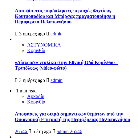
Αυτοψία στις πυρόπληκτες περιοχές Φιχτίων,
Κουτσοποδίου και Μπόρσας πραγματοποίησε η
Περιφέρεια Πελοποννήσου
3 ημέρες ago
admin
ΑΣΤΥΝΟΜΙΚΑ
Κορινθία
«Δίπλωσε» νταλίκα στην Εθνική Oδό Κορίνθου –
Τριπόλεως (video-φώτο)
3 ημέρες ago
admin
1 min read
Αρκαδία
Κορινθία
Αποφάσεις για σειρά σημαντικών θεμάτων από την
Οικονομική Επιτροπή της Περιφέρειας Πελοποννήσου
26546
5 έτη ago
admin
26546