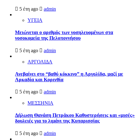
5 έτη ago
admin
ΥΓΕΙΑ
Μειώνεται ο αριθμός των νοσηλευομένων στα
νοσοκομεία της Πελοποννήσου
5 έτη ago
admin
ΑΡΓΟΛΙΔΑ
Ανεβαίνει στο “βαθύ κόκκινο” η Αργολίδα, μαζί με
Αρκαδία και Κορινθία
5 έτη ago
admin
ΜΕΣΣΗΝΙΑ
Δήλωση Θανάση Πετράκου Καθυστερήσεις και «μισές»
δουλειές για το λιμάνι της Κυπαρισσίας
5 έτη ago
admin