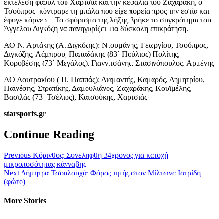
εκτέλεση φαόυλ του Χαρτσιά και την κεφαλιά του Ζαχαράκη, ο
Τσούπρος κόντραρε τη μπάλα που είχε πορεία προς την εστία και
έφυγε κόρνερ. Το σφύρισμα της λήξης βρήκε το συγκρότημα του
Άγγελου Διγκόζη να πανηγυρίζει μια δύσκολη επικράτηση.
ΑΟ Ν. Αρτάκης (Α. Διγκόζης): Ντουμάνης, Γεωργίου, Τσούπρος,
Διγκόζης, Λάμπρου, Παπαδάκης (83΄ Πούλιος) Πολίτης,
Κοροβέσης (73΄ Μεγάλος), Γιαννιτσάνης, Στασινόπουλος, Αρμένης
ΑΟ Λουτρακίου ( Π. Παππάς): Διαμαντής, Καμαρός, Δημητρίου,
Παινέσης, Στρατίκης, Δαμουλιάνος, Ζαχαράκης, Κουϊμέλης,
Βασιλάς (73΄ Τσέλιος), Κατσούκης, Χαρτσιάς
starsports.gr
Continue Reading
Previous
Κόρινθος: Συνελήφθη 34χρονος για κατοχή
μικροποσότητας κάνναβης
Next
Δήμητρα Τσουλουχά: Φόρος τιμής στον Μίλτωνα Ιατρίδη
(φώτο)
More Stories