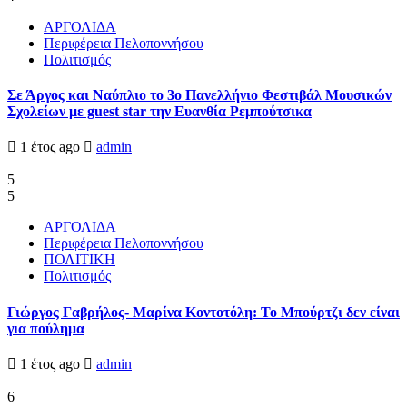
ΑΡΓΟΛΙΔΑ
Περιφέρεια Πελοποννήσου
Πολιτισμός
Σε Άργος και Ναύπλιο το 3ο Πανελλήνιο Φεστιβάλ Μουσικών
Σχολείων με guest star την Ευανθία Ρεμπούτσικα
1 έτος ago
admin
5
5
ΑΡΓΟΛΙΔΑ
Περιφέρεια Πελοποννήσου
ΠΟΛΙΤΙΚΗ
Πολιτισμός
Γιώργος Γαβρήλος- Μαρίνα Κοντοτόλη: Το Μπούρτζι δεν είναι
για πούλημα
1 έτος ago
admin
6