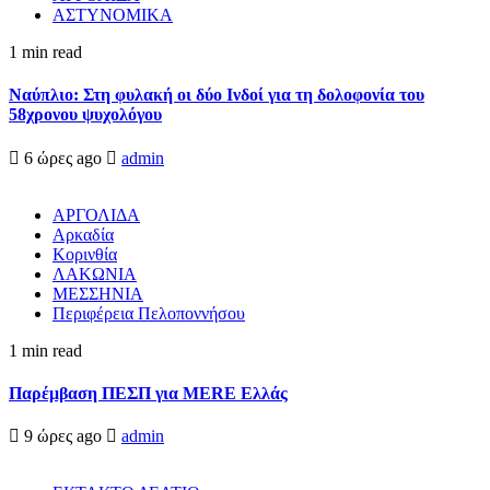
ΑΣΤΥΝΟΜΙΚΑ
1 min read
Ναύπλιο: Στη φυλακή οι δύο Ινδοί για τη δολοφονία του
58χρονου ψυχολόγου
6 ώρες ago
admin
ΑΡΓΟΛΙΔΑ
Αρκαδία
Κορινθία
ΛΑΚΩΝΙΑ
ΜΕΣΣΗΝΙΑ
Περιφέρεια Πελοποννήσου
1 min read
Παρέμβαση ΠΕΣΠ για MERE Ελλάς
9 ώρες ago
admin