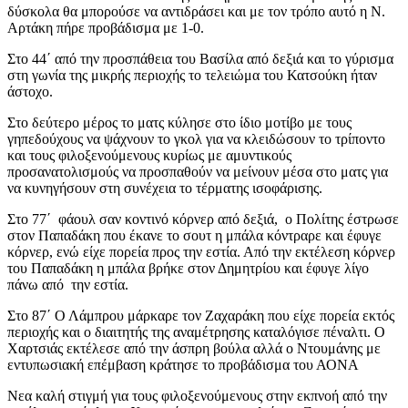
δύσκολα θα μπορούσε να αντιδράσει και με τον τρόπο αυτό η Ν.
Αρτάκη πήρε προβάδισμα με 1-0.
Στο 44΄ από την προσπάθεια του Βασίλα από δεξιά και το γύρισμα
στη γωνία της μικρής περιοχής το τελειώμα του Κατσούκη ήταν
άστοχο.
Στο δεύτερο μέρος το ματς κύλησε στο ίδιο μοτίβο με τους
γηπεδούχους να ψάχνουν το γκολ για να κλειδώσουν το τρίποντο
και τους φιλοξενούμενους κυρίως με αμυντικούς
προσανατολισμούς να προσπαθούν να μείνουν μέσα στο ματς για
να κυνηγήσουν στη συνέχεια το τέρματης ισοφάρισης.
Στο 77΄ φάουλ σαν κοντινό κόρνερ από δεξιά, ο Πολίτης έστρωσε
στον Παπαδάκη που έκανε το σουτ η μπάλα κόντραρε και έφυγε
κόρνερ, ενώ είχε πορεία προς την εστία. Από την εκτέλεση κόρνερ
του Παπαδάκη η μπάλα βρήκε στον Δημητρίου και έφυγε λίγο
πάνω από την εστία.
Στο 87΄ Ο Λάμπρου μάρκαρε τον Ζαχαράκη που είχε πορεία εκτός
περιοχής και ο διαιτητής της αναμέτρησης καταλόγισε πέναλτι. Ο
Χαρτσιάς εκτέλεσε από την άσπρη βούλα αλλά ο Ντουμάνης με
εντυπωσιακή επέμβαση κράτησε το προβάδισμα του ΑΟΝΑ
Νεα καλή στιγμή για τους φιλοξενούμενους στην εκπνοή από την