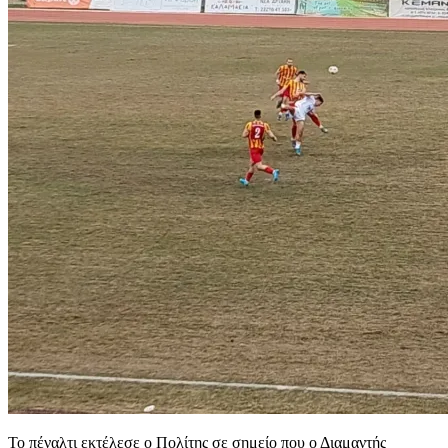
Το πέναλτι εκτέλεσε ο Πολίτης σε σημείο που ο Διαμαντής