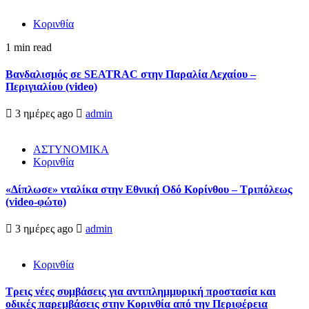
Κορινθία
1 min read
Βανδαλισμός σε SEATRAC στην Παραλία Λεχαίου –
Περιγιαλίου (video)
3 ημέρες ago
admin
ΑΣΤΥΝΟΜΙΚΑ
Κορινθία
«Δίπλωσε» νταλίκα στην Εθνική Oδό Κορίνθου – Τριπόλεως
(video-φώτο)
3 ημέρες ago
admin
Κορινθία
Τρεις νέες συμβάσεις για αντιπλημμυρική προστασία και
οδικές παρεμβάσεις στην Κορινθία από την Περιφέρεια