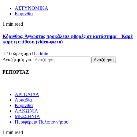
ΑΣΤΥΝΟΜΙΚΑ
Κορινθία
1 min read
Κόρινθος: Άγνωστος προκάλεσε φθορές σε κατάστημα – Καρέ
καρέ η επίθεση (video-φωτο)
10 ώρες ago
admin
Αναζήτηση για:
ΡΕΠΟΡΤΑΖ
ΑΡΓΟΛΙΔΑ
Αρκαδία
Κορινθία
ΛΑΚΩΝΙΑ
ΜΕΣΣΗΝΙΑ
Περιφέρεια Πελοποννήσου
1 min read