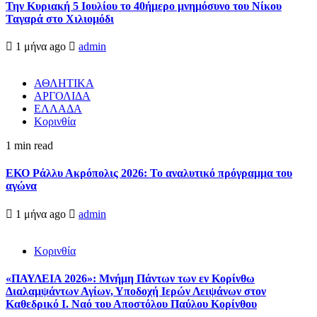
Την Κυριακή 5 Ιουλίου το 40ήμερο μνημόσυνο του Νίκου
Ταγαρά στο Χιλιομόδι
1 μήνα ago
admin
ΑΘΛΗΤΙΚΑ
ΑΡΓΟΛΙΔΑ
ΕΛΛΑΔΑ
Κορινθία
1 min read
ΕΚΟ Ράλλυ Ακρόπολις 2026: Το αναλυτικό πρόγραμμα του
αγώνα
1 μήνα ago
admin
Κορινθία
«ΠΑΥΛΕΙΑ 2026»: Μνήμη Πάντων των εν Κορίνθω
Διαλαμψάντων Αγίων, Υποδοχή Ιερών Λειψάνων στον
Καθεδρικό Ι. Ναό του Αποστόλου Παύλου Κορίνθου