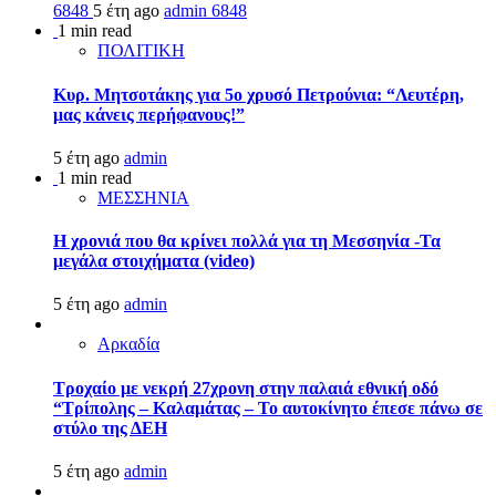
6848
5 έτη ago
admin
6848
1 min read
ΠΟΛΙΤΙΚΗ
Κυρ. Μητσοτάκης για 5ο χρυσό Πετρούνια: “Λευτέρη,
μας κάνεις περήφανους!”
5 έτη ago
admin
1 min read
ΜΕΣΣΗΝΙΑ
Η χρονιά που θα κρίνει πολλά για τη Μεσσηνία -Τα
μεγάλα στοιχήματα (video)
5 έτη ago
admin
Αρκαδία
Τροχαίο με νεκρή 27χρονη στην παλαιά εθνική οδό
“Τρίπολης – Καλαμάτας – Το αυτοκίνητο έπεσε πάνω σε
στύλο της ΔΕΗ
5 έτη ago
admin