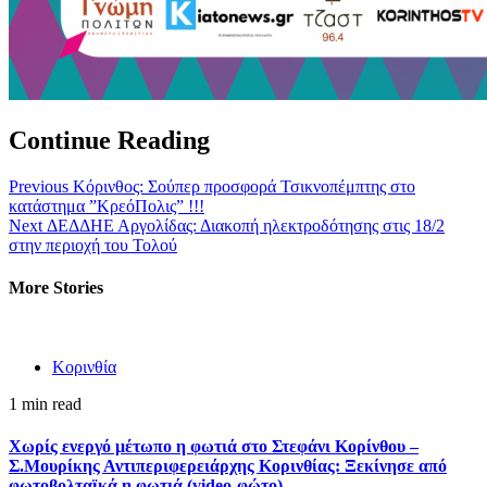
Continue Reading
Previous
Κόρινθος: Σούπερ προσφορά Τσικνοπέμπτης στο
κατάστημα ”ΚρεόΠολις” !!!
Next
ΔΕΔΔΗΕ Αργολίδας: Διακοπή ηλεκτροδότησης στις 18/2
στην περιοχή του Τολού
More Stories
Κορινθία
1 min read
Χωρίς ενεργό μέτωπο η φωτιά στο Στεφάνι Κορίνθου –
Σ.Μουρίκης Αντιπεριφερειάρχης Κορινθίας: Ξεκίνησε από
φωτοβολταϊκά η φωτιά (video-φώτο)