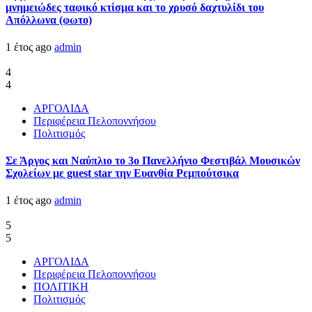
μνημειώδες ταφικό κτίσμα και το χρυσό δαχτυλίδι του
Απόλλωνα (φωτο)
1 έτος ago
admin
4
4
ΑΡΓΟΛΙΔΑ
Περιφέρεια Πελοποννήσου
Πολιτισμός
Σε Άργος και Ναύπλιο το 3ο Πανελλήνιο Φεστιβάλ Μουσικών
Σχολείων με guest star την Ευανθία Ρεμπούτσικα
1 έτος ago
admin
5
5
ΑΡΓΟΛΙΔΑ
Περιφέρεια Πελοποννήσου
ΠΟΛΙΤΙΚΗ
Πολιτισμός