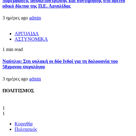
παρεμβάσεις ασφαλτόστρωσης και συντήρησης στο ορεινό
οδικό δίκτυο της Π.Ε. Αργολίδας
3 ημέρες ago
admin
ΑΡΓΟΛΙΔΑ
ΑΣΤΥΝΟΜΙΚΑ
1 min read
Ναύπλιο: Στη φυλακή οι δύο Ινδοί για τη δολοφονία του
58χρονου ψυχολόγου
3 ημέρες ago
admin
ΠΟΛΙΤΙΣΜΟΣ
1
1
Κορινθία
Πολιτισμός