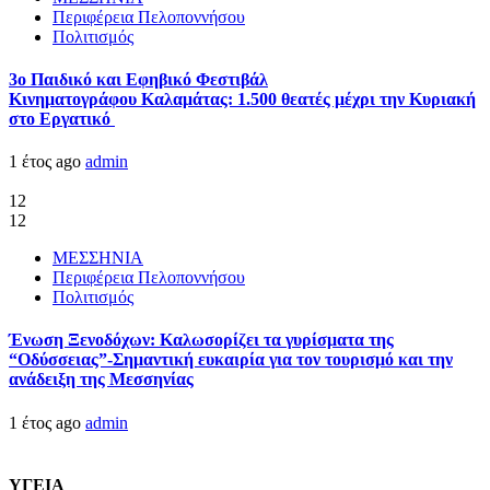
Περιφέρεια Πελοποννήσου
Πολιτισμός
3ο Παιδικό και Εφηβικό Φεστιβάλ
Κινηματογράφου Καλαμάτας: 1.500 θεατές μέχρι την Κυριακή
στο Εργατικό
1 έτος ago
admin
12
12
ΜΕΣΣΗΝΙΑ
Περιφέρεια Πελοποννήσου
Πολιτισμός
Ένωση Ξενοδόχων: Καλωσορίζει τα γυρίσματα της
“Οδύσσειας”-Σημαντική ευκαιρία για τον τουρισμό και την
ανάδειξη της Μεσσηνίας
1 έτος ago
admin
ΥΓΕΙΑ