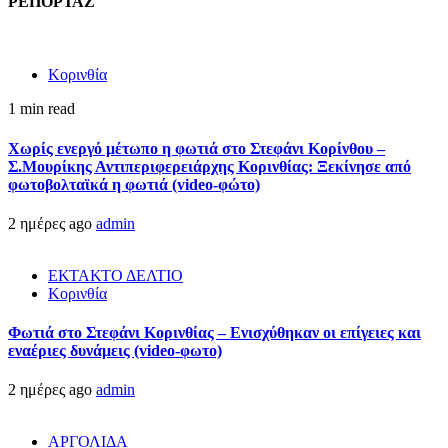
ΡΕΠΟΡΤΑΖ
Κορινθία
1 min read
Χωρίς ενεργό μέτωπο η φωτιά στο Στεφάνι Κορίνθου –
Σ.Μουρίκης Αντιπεριφερειάρχης Κορινθίας: Ξεκίνησε από
φωτοβολταϊκά η φωτιά (video-φώτο)
2 ημέρες ago
admin
ΕΚΤΑΚΤΟ ΔΕΛΤΙΟ
Κορινθία
Φωτιά στο Στεφάνι Κορινθίας – Ενισχύθηκαν οι επίγειες και
εναέριες δυνάμεις (video-φωτο)
2 ημέρες ago
admin
ΑΡΓΟΛΙΔΑ