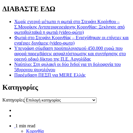
ΔΙΑΒΑΣΤΕ ΕΔΩ
Χωρίς ενεργό μέτωπο η φωτιά στο Στεφάνι Κορίνθου –
Σ.Μουρίκης Αντιπεριφερειάρχης Κορινθίας: Ξεκίνησε από
φωτοβολταϊκά η φωτιά (video-φώτο)
Φωτιά στο Στεφάνι Κορινθίας – Ενισχύθηκαν οι επίγειες και
εναέριες δυνάμεις (video-φωτο)
Υπεγράφη σύμβαση προϋπολογισμού 450.000 ευρώ που
αφορά παρεμβάσεις ασφαλτόστρωσης και συντήρησης στο
ορεινό οδικό δίκτυο της Π.Ε. Αργολίδας
Ναύπλιο: Στη φυλακή οι δύο Ινδοί για τη δολοφονία του
58χρονου ψυχολόγου
Παρέμβαση ΠΕΣΠ για MERE Ελλάς
Kατηγορίες
Kατηγορίες
1 min read
Κορινθία