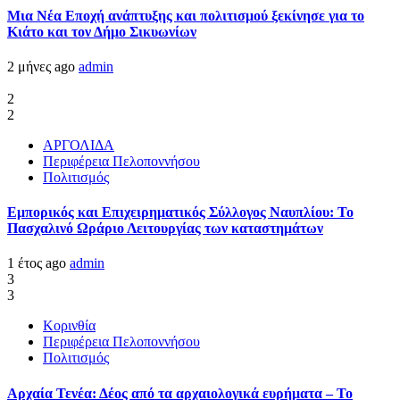
Μια Νέα Εποχή ανάπτυξης και πολιτισμού ξεκίνησε για το
Κιάτο και τον Δήμο Σικυωνίων
2 μήνες ago
admin
2
2
ΑΡΓΟΛΙΔΑ
Περιφέρεια Πελοποννήσου
Πολιτισμός
Εμπορικός και Επιχειρηματικός Σύλλογος Ναυπλίου: Το
Πασχαλινό Ωράριο Λειτουργίας των καταστημάτων
1 έτος ago
admin
3
3
Κορινθία
Περιφέρεια Πελοποννήσου
Πολιτισμός
Αρχαία Τενέα: Δέος από τα αρχαιολογικά ευρήματα – Το