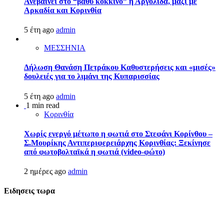
Ανεβαίνει στο “βαθύ κόκκινο” η Αργολίδα, μαζί με
Αρκαδία και Κορινθία
5 έτη ago
admin
ΜΕΣΣΗΝΙΑ
Δήλωση Θανάση Πετράκου Καθυστερήσεις και «μισές»
δουλειές για το λιμάνι της Κυπαρισσίας
5 έτη ago
admin
1 min read
Κορινθία
Χωρίς ενεργό μέτωπο η φωτιά στο Στεφάνι Κορίνθου –
Σ.Μουρίκης Αντιπεριφερειάρχης Κορινθίας: Ξεκίνησε
από φωτοβολταϊκά η φωτιά (video-φώτο)
2 ημέρες ago
admin
Ειδησεις τωρα