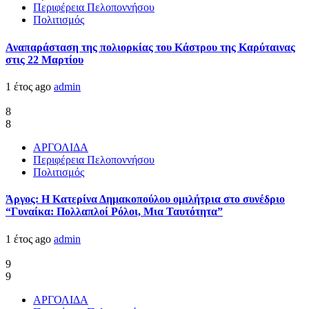
Περιφέρεια Πελοποννήσου
Πολιτισμός
Αναπαράσταση της πολιορκίας του Κάστρου της Καρύταινας
στις 22 Μαρτίου
1 έτος ago
admin
8
8
ΑΡΓΟΛΙΔΑ
Περιφέρεια Πελοποννήσου
Πολιτισμός
Άργος: Η Κατερίνα Δημακοπούλου ομιλήτρια στο συνέδριο
“Γυναίκα: Πολλαπλοί Ρόλοι, Μια Ταυτότητα”
1 έτος ago
admin
9
9
ΑΡΓΟΛΙΔΑ