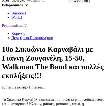
Αναζήτηση για:
PeloponnisosTV
Business
1
World
1
PeloponnisosTV
Κορινθία
Περιφέρεια Πελοποννήσου
10ο Σικυώνιο Καρναβάλι με
Γιάννη Ζουγανέλη, 15-50,
Walkman The Band και πολλές
εκπλήξεις!!!
admin
1 έτος ago
1 min read
Το Σικυώνιο Καρναβάλι επιστρέφει με τρελό κέφι, μοναδικά events
και… ανατροπές! Κλόουν, μάσκες, μουσικές, πάρτι, η