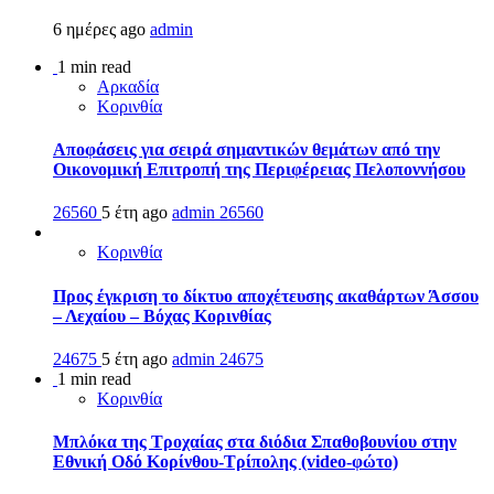
6 ημέρες ago
admin
1 min read
Αρκαδία
Κορινθία
Αποφάσεις για σειρά σημαντικών θεμάτων από την
Οικονομική Επιτροπή της Περιφέρειας Πελοποννήσου
26560
5 έτη ago
admin
26560
Κορινθία
Προς έγκριση το δίκτυο αποχέτευσης ακαθάρτων Άσσου
– Λεχαίου – Βόχας Κορινθίας
24675
5 έτη ago
admin
24675
1 min read
Κορινθία
Μπλόκα της Τροχαίας στα διόδια Σπαθοβουνίου στην
Εθνική Οδό Κορίνθου-Τρίπολης (video-φώτο)