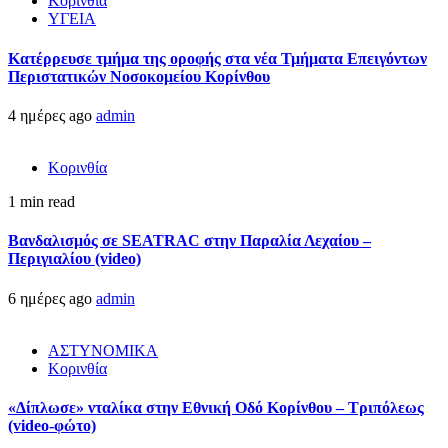
Κορινθία
ΥΓΕΙΑ
Kατέρρευσε τμήμα της οροφής στα νέα Τμήματα Επειγόντων
Περιστατικών Νοσοκομείου Κορίνθου
4 ημέρες ago
admin
Κορινθία
1 min read
Βανδαλισμός σε SEATRAC στην Παραλία Λεχαίου –
Περιγιαλίου (video)
6 ημέρες ago
admin
ΑΣΤΥΝΟΜΙΚΑ
Κορινθία
«Δίπλωσε» νταλίκα στην Εθνική Oδό Κορίνθου – Τριπόλεως
(video-φώτο)