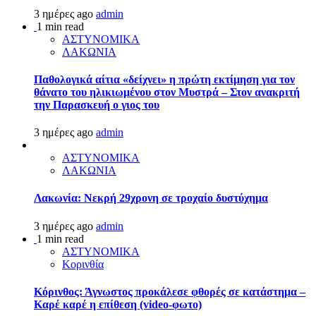
3 ημέρες ago
admin
1 min read
ΑΣΤΥΝΟΜΙΚΑ
ΛΑΚΩΝΙΑ
Παθολογικά αίτια «δείχνει» η πρώτη εκτίμηση για τον
θάνατο του ηλικιωμένου στον Μυστρά – Στον ανακριτή
την Παρασκευή ο γιος του
3 ημέρες ago
admin
ΑΣΤΥΝΟΜΙΚΑ
ΛΑΚΩΝΙΑ
Λακωνία: Νεκρή 29χρονη σε τροχαίο δυστύχημα
3 ημέρες ago
admin
1 min read
ΑΣΤΥΝΟΜΙΚΑ
Κορινθία
Κόρινθος: Άγνωστος προκάλεσε φθορές σε κατάστημα –
Καρέ καρέ η επίθεση (video-φωτο)