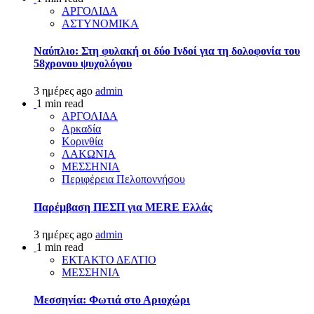
ΑΡΓΟΛΙΔΑ
ΑΣΤΥΝΟΜΙΚΑ
Ναύπλιο: Στη φυλακή οι δύο Ινδοί για τη δολοφονία του
58χρονου ψυχολόγου
3 ημέρες ago
admin
1 min read
ΑΡΓΟΛΙΔΑ
Αρκαδία
Κορινθία
ΛΑΚΩΝΙΑ
ΜΕΣΣΗΝΙΑ
Περιφέρεια Πελοποννήσου
Παρέμβαση ΠΕΣΠ για MERE Ελλάς
3 ημέρες ago
admin
1 min read
ΕΚΤΑΚΤΟ ΔΕΛΤΙΟ
ΜΕΣΣΗΝΙΑ
Μεσσηνία: Φωτιά στο Αριοχώρι