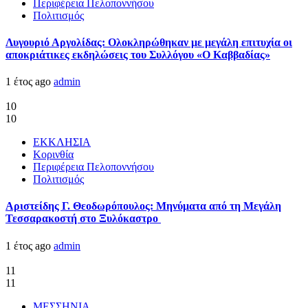
Περιφέρεια Πελοποννήσου
Πολιτισμός
Λυγουριό Αργολίδας: Ολοκληρώθηκαν με μεγάλη επιτυχία οι
αποκριάτικες εκδηλώσεις του Συλλόγου «Ο Καββαδίας»
1 έτος ago
admin
10
10
ΕΚΚΛΗΣΙΑ
Κορινθία
Περιφέρεια Πελοποννήσου
Πολιτισμός
Αριστείδης Γ. Θεοδωρόπουλος: Μηνύματα από τη Μεγάλη
Τεσσαρακοστή στο Ξυλόκαστρο
1 έτος ago
admin
11
11
ΜΕΣΣΗΝΙΑ