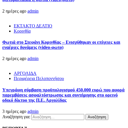
2 ημέρες ago
admin
ΕΚΤΑΚΤΟ ΔΕΛΤΙΟ
Κορινθία
Φωτιά στο Στεφάνι Κορινθίας – Ενισχύθηκαν οι επίγειες και
εναέριες δυνάμεις (video-φωτο)
2 ημέρες ago
admin
ΑΡΓΟΛΙΔΑ
Περιφέρεια Πελοποννήσου
Υπεγράφη σύμβαση προϋπολογισμού 450.000 ευρώ που αφορά
παρεμβάσεις ασφαλτόστρωσης και συντήρησης στο ορεινό
οδικό δίκτυο της Π.Ε. Αργολίδας
3 ημέρες ago
admin
Αναζήτηση για: