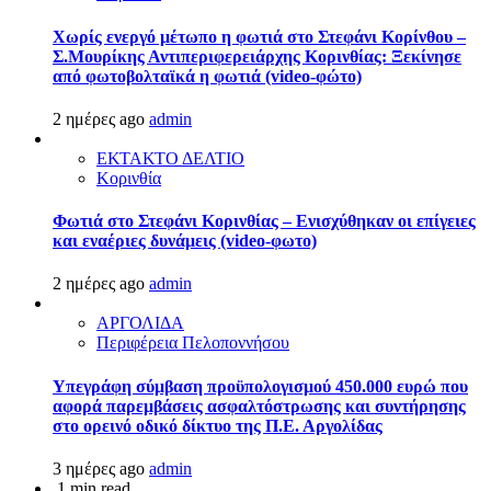
Χωρίς ενεργό μέτωπο η φωτιά στο Στεφάνι Κορίνθου –
Σ.Μουρίκης Αντιπεριφερειάρχης Κορινθίας: Ξεκίνησε
από φωτοβολταϊκά η φωτιά (video-φώτο)
2 ημέρες ago
admin
ΕΚΤΑΚΤΟ ΔΕΛΤΙΟ
Κορινθία
Φωτιά στο Στεφάνι Κορινθίας – Ενισχύθηκαν οι επίγειες
και εναέριες δυνάμεις (video-φωτο)
2 ημέρες ago
admin
ΑΡΓΟΛΙΔΑ
Περιφέρεια Πελοποννήσου
Υπεγράφη σύμβαση προϋπολογισμού 450.000 ευρώ που
αφορά παρεμβάσεις ασφαλτόστρωσης και συντήρησης
στο ορεινό οδικό δίκτυο της Π.Ε. Αργολίδας
3 ημέρες ago
admin
1 min read