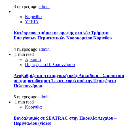
3 ημέρες ago
admin
Κορινθία
ΥΓΕΙΑ
Kατέρρευσε τμήμα της οροφής στα νέα Τμήματα
Επειγόντων Περιστατικών Νοσοκομείου Κορίνθου
4 ημέρες ago
admin
1 min read
Αρκαδία
Περιφέρεια Πελοποννήσου
Αναβαθμίζεται η επαρχιακή οδός Αρκαδικό – Σαμπατική
με χρηματοδότηση 1 εκατ. ευρώ από την Περιφέρεια
Πελοποννήσου
5 ημέρες ago
admin
1 min read
Κορινθία
Βανδαλισμός σε SEATRAC στην Παραλία Λεχαίου –
Περιγιαλίου (video)