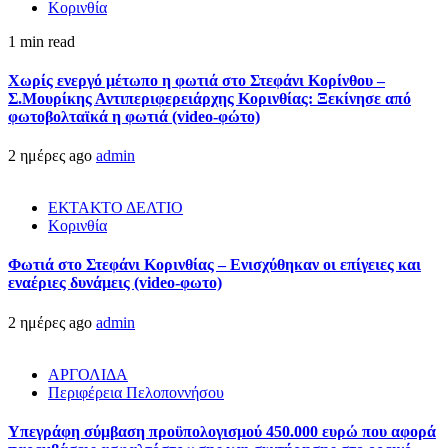
Κορινθία
1 min read
Χωρίς ενεργό μέτωπο η φωτιά στο Στεφάνι Κορίνθου –
Σ.Μουρίκης Αντιπεριφερειάρχης Κορινθίας: Ξεκίνησε από
φωτοβολταϊκά η φωτιά (video-φώτο)
2 ημέρες ago
admin
ΕΚΤΑΚΤΟ ΔΕΛΤΙΟ
Κορινθία
Φωτιά στο Στεφάνι Κορινθίας – Ενισχύθηκαν οι επίγειες και
εναέριες δυνάμεις (video-φωτο)
2 ημέρες ago
admin
ΑΡΓΟΛΙΔΑ
Περιφέρεια Πελοποννήσου
Υπεγράφη σύμβαση προϋπολογισμού 450.000 ευρώ που αφορά