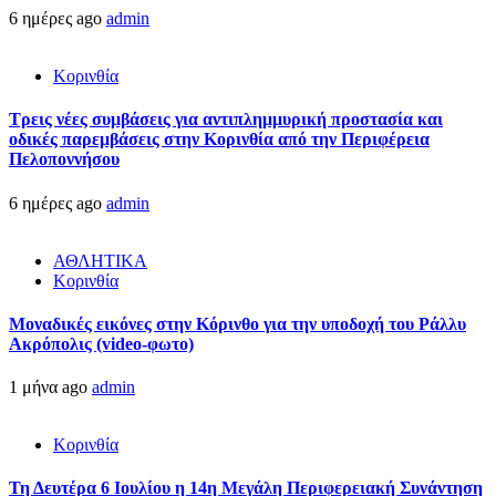
6 ημέρες ago
admin
Κορινθία
Τρεις νέες συμβάσεις για αντιπλημμυρική προστασία και
οδικές παρεμβάσεις στην Κορινθία από την Περιφέρεια
Πελοποννήσου
6 ημέρες ago
admin
ΑΘΛΗΤΙΚΑ
Κορινθία
Μοναδικές εικόνες στην Κόρινθο για την υποδοχή του Ράλλυ
Ακρόπολις (video-φωτο)
1 μήνα ago
admin
Κορινθία
Τη Δευτέρα 6 Ιουλίου η 14η Μεγάλη Περιφερειακή Συνάντηση