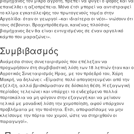
βιομήχανος τον μικρό αγρότη, πρέπει να φύγει ο φόβος και να
επανέλθει η αξιοπρέπεια. Μόνο έτσι μπορεί να αντιστραφεί
το κλίμα εγκατάλειψης του πρωτογενούς τομέα στην
Αργολίδα· όταν οι γεωργοί –και ιδιαίτερα οι νέοι– νιώσουν ότι
τους σέβονται. Βραχυπρόθεσμα, κανένας πλούσιος
βιομήχανος δεν θα είναι ευτυχισμένος σε έναν αργολικό
κάμπο που μαραζώνει».
Συμβιβασμός
Ανάμεσα στους συνεταιρισμούς που επέλεξαν να
προχωρήσουν στη συμβιβαστική λύση των 18 λεπτών ήταν και ο
Αγροτικός Συνεταιρισμός Ήρας, με τον πρόεδρό του, Χάρη
Μακρή, να δηλώνει: «Είμαστε πολύ απογοητευμένοι από την
εξέλιξη, αλλά βρισκόμασταν σε δύσκολη θέση. Η εξαγωγική
περίοδος τελειώνει και υπάρχει το ενδεχόμενο πολλά
πορτοκάλια να μη φύγουν στην εξαγωγή και να μείνουν
τελικά με μοναδική λύση την χυμοποίηση, αφού υπάρχουν
προβλήματα με την ποιότητα. Έτσι, αποφασίσαμε να μην
κλείσουμε την πόρτα του χυμού, ώστε να στηριχθούν οι
παραγωγοί».