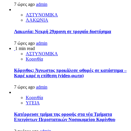
7 ώρες ago
admin
ΑΣΤΥΝΟΜΙΚΑ
ΛΑΚΩΝΙΑ
Λακωνία: Νεκρή 29χρονη σε τροχαίο δυστύχημα
7 ώρες ago
admin
1 min read
ΑΣΤΥΝΟΜΙΚΑ
Κορινθία
Κόρινθος: Άγνωστος προκάλεσε φθορές σε κατάστημα –
Καρέ καρέ η επίθεση (video-φωτο)
7 ώρες ago
admin
Κορινθία
ΥΓΕΙΑ
Kατέρρευσε τμήμα της οροφής στα νέα Τμήματα
Επειγόντων Περιστατικών Νοσοκομείου Κορίνθου