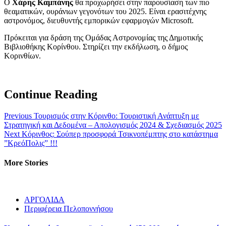
Ο
Χάρης Καμπάνης
θα προχωρήσει στην παρουσίαση των πιο
θεαματικών, ουράνιων γεγονότων του 2025. Είναι ερασιτέχνης
αστρονόμος, διευθυντής εμπορικών εφαρμογών Microsoft.
Πρόκειται για δράση της Ομάδας Αστρονομίας της Δημοτικής
Βιβλιοθήκης Κορίνθου. Στηρίζει την εκδήλωση, ο δήμος
Κορινθίων.
Continue Reading
Previous
Τουρισμός στην Κόρινθο: Τουριστική Ανάπτυξη με
Στρατηγική και Δεδομένα – Απολογισμός 2024 & Σχεδιασμός 2025
Next
Κόρινθος: Σούπερ προσφορά Τσικνοπέμπτης στο κατάστημα
”ΚρεόΠολις” !!!
More Stories
ΑΡΓΟΛΙΔΑ
Περιφέρεια Πελοποννήσου