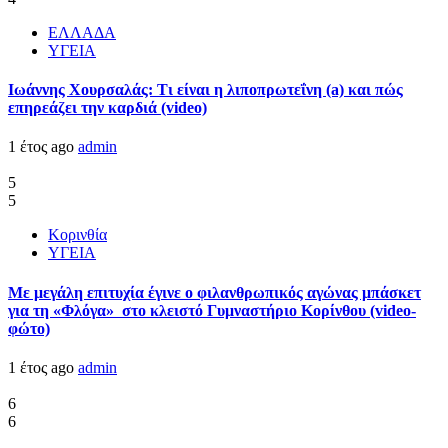
ΕΛΛΑΔΑ
ΥΓΕΙΑ
Ιωάννης Χουρσαλάς: Τι είναι η λιποπρωτεΐνη (a) και πώς
επηρεάζει την καρδιά (video)
1 έτος ago
admin
5
5
Κορινθία
ΥΓΕΙΑ
Με μεγάλη επιτυχία έγινε ο φιλανθρωπικός αγώνας μπάσκετ
για τη «Φλόγα» στο κλειστό Γυμναστήριο Κορίνθου (video-
φώτο)
1 έτος ago
admin
6
6