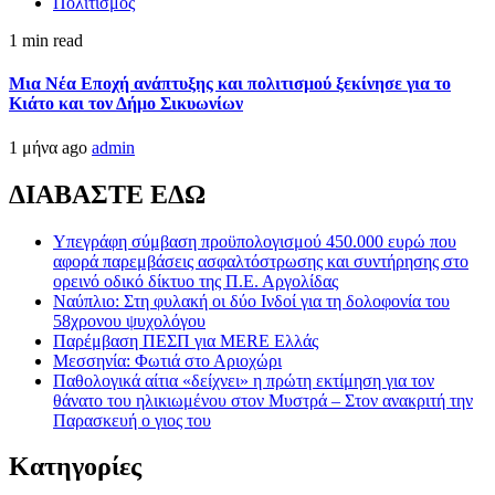
Πολιτισμός
1 min read
Μια Νέα Εποχή ανάπτυξης και πολιτισμού ξεκίνησε για το
Κιάτο και τον Δήμο Σικυωνίων
1 μήνα ago
admin
ΔΙΑΒΑΣΤΕ ΕΔΩ
Υπεγράφη σύμβαση προϋπολογισμού 450.000 ευρώ που
αφορά παρεμβάσεις ασφαλτόστρωσης και συντήρησης στο
ορεινό οδικό δίκτυο της Π.Ε. Αργολίδας
Ναύπλιο: Στη φυλακή οι δύο Ινδοί για τη δολοφονία του
58χρονου ψυχολόγου
Παρέμβαση ΠΕΣΠ για MERE Ελλάς
Μεσσηνία: Φωτιά στο Αριοχώρι
Παθολογικά αίτια «δείχνει» η πρώτη εκτίμηση για τον
θάνατο του ηλικιωμένου στον Μυστρά – Στον ανακριτή την
Παρασκευή ο γιος του
Kατηγορίες