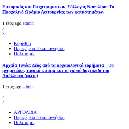
Εμπορικός και Επιχειρηματικός Σύλλογος Ναυπλίου: Το
Πασχαλινό Ωράριο Λειτουργίας των καταστημάτων
1 έτος ago
admin
3
3
Κορινθία
Περιφέρεια Πελοποννήσου
Πολιτισμός
Αρχαία Τενέα: Δέος από τα αρχαιολογικά ευρήματα – Το
μνημειώδες ταφικό κτίσμα και το χρυσό δαχτυλίδι του
Απόλλωνα (φωτο)
1 έτος ago
admin
4
4
ΑΡΓΟΛΙΔΑ
Περιφέρεια Πελοποννήσου
Πολιτισμός