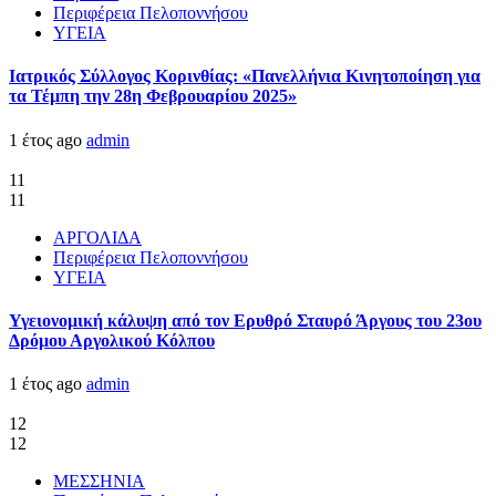
Περιφέρεια Πελοποννήσου
ΥΓΕΙΑ
Ιατρικός Σύλλογος Κορινθίας: «Πανελλήνια Κινητοποίηση για
τα Τέμπη την 28η Φεβρουαρίου 2025»
1 έτος ago
admin
11
11
ΑΡΓΟΛΙΔΑ
Περιφέρεια Πελοποννήσου
ΥΓΕΙΑ
Υγειονομική κάλυψη από τον Ερυθρό Σταυρό Άργους του 23ου
Δρόμου Αργολικού Κόλπου
1 έτος ago
admin
12
12
ΜΕΣΣΗΝΙΑ