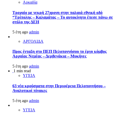
Αρκαδία
Τροχαίο με νεκρή 27χρονη στην παλαιά εθνική οδό
“Τρίπολης – Καλαμάτας – Το αυτοκίνητο έπεσε πάνω σε
στύλο της ΔΕΗ
5 έτη ago
admin
ΑΡΓΟΛΙΔΑ
Προς ένταξη στο ΠΕΠ Πελοποννήσου το έργο κόμβος
Αρχαίας Νεμέας – Δερβενάκια – Μυκήνες
5 έτη ago
admin
1 min read
ΥΓΕΙΑ
63 νέα κρούσματα στην Περιφέρεια Πελοποννήσου –
Αναλυτικοί πίνακες
5 έτη ago
admin
ΥΓΕΙΑ