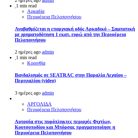
2 ημέρες ago
admin
1 min read
Αρκαδία
Περιφέρεια Πελοποννήσου
Αναβαθμίζεται η επαρχιακή οδός Αρκαδικό – Σαμπατική
με χρηματοδότηση 1 εκατ. ευρώ από την Περιφέρεια
Πελοποννήσου
2 ημέρες ago
admin
1 min read
Κορινθία
Βανδαλισμός σε SEATRAC στην Παραλία Λεχαίου –
Περιγιαλίου (video)
3 ημέρες ago
admin
ΑΡΓΟΛΙΔΑ
Περιφέρεια Πελοποννήσου
Αυτοψία στις πυρόπληκτες περιοχές Φιχτίων,
Κουτσοποδίου και Μπόρσας πραγματοποίησε η
Περιφέρεια Πελοποννήσου