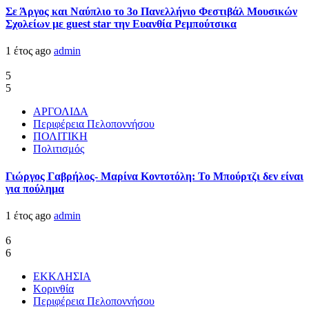
Σε Άργος και Ναύπλιο το 3ο Πανελλήνιο Φεστιβάλ Μουσικών
Σχολείων με guest star την Ευανθία Ρεμπούτσικα
1 έτος ago
admin
5
5
ΑΡΓΟΛΙΔΑ
Περιφέρεια Πελοποννήσου
ΠΟΛΙΤΙΚΗ
Πολιτισμός
Γιώργος Γαβρήλος- Μαρίνα Κοντοτόλη: Το Μπούρτζι δεν είναι
για πούλημα
1 έτος ago
admin
6
6
ΕΚΚΛΗΣΙΑ
Κορινθία
Περιφέρεια Πελοποννήσου