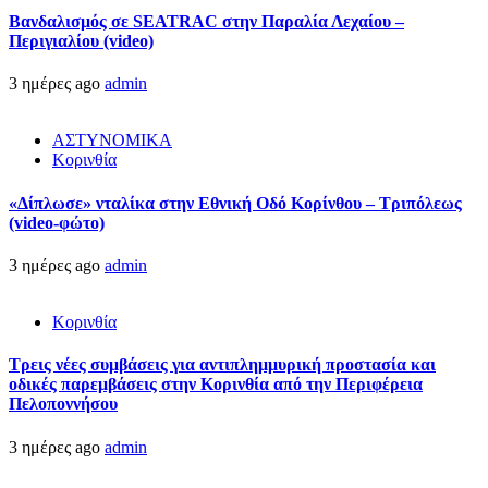
Βανδαλισμός σε SEATRAC στην Παραλία Λεχαίου –
Περιγιαλίου (video)
3 ημέρες ago
admin
ΑΣΤΥΝΟΜΙΚΑ
Κορινθία
«Δίπλωσε» νταλίκα στην Εθνική Oδό Κορίνθου – Τριπόλεως
(video-φώτο)
3 ημέρες ago
admin
Κορινθία
Τρεις νέες συμβάσεις για αντιπλημμυρική προστασία και
οδικές παρεμβάσεις στην Κορινθία από την Περιφέρεια
Πελοποννήσου
3 ημέρες ago
admin