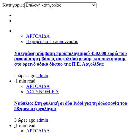
Kατηγορίες
ΑΡΓΟΛΙΔΑ
Περιφέρεια Πελοποννήσου
Υπεγράφη σύμβαση προϋπολογισμού 450.000 ευρώ που
αφορά παρεμβάσεις ασφαλτόστρωσης και συντήρησης
στο ορεινό οδικό δίκτυο της Π.Ε. Αργολίδας
2 ώρες ago
admin
1 min read
ΑΡΓΟΛΙΔΑ
ΑΣΤΥΝΟΜΙΚΑ
Ναύπλιο: Στη φυλακή οι δύο Ινδοί για τη δολοφονία του
58χρονου ψυχολόγου
3 ώρες ago
admin
1 min read
ΑΡΓΟΛΙΔΑ