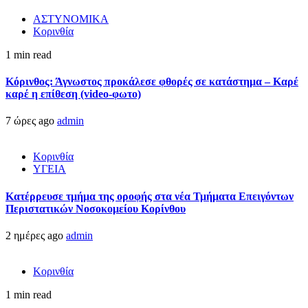
ΑΣΤΥΝΟΜΙΚΑ
Κορινθία
1 min read
Κόρινθος: Άγνωστος προκάλεσε φθορές σε κατάστημα – Καρέ
καρέ η επίθεση (video-φωτο)
7 ώρες ago
admin
Κορινθία
ΥΓΕΙΑ
Kατέρρευσε τμήμα της οροφής στα νέα Τμήματα Επειγόντων
Περιστατικών Νοσοκομείου Κορίνθου
2 ημέρες ago
admin
Κορινθία
1 min read