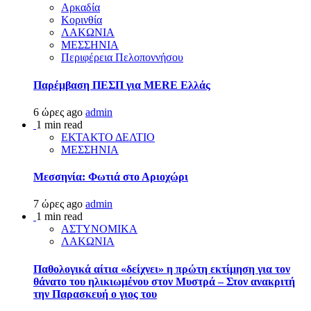
Αρκαδία
Κορινθία
ΛΑΚΩΝΙΑ
ΜΕΣΣΗΝΙΑ
Περιφέρεια Πελοποννήσου
Παρέμβαση ΠΕΣΠ για MERE Ελλάς
6 ώρες ago
admin
1 min read
ΕΚΤΑΚΤΟ ΔΕΛΤΙΟ
ΜΕΣΣΗΝΙΑ
Μεσσηνία: Φωτιά στο Αριοχώρι
7 ώρες ago
admin
1 min read
ΑΣΤΥΝΟΜΙΚΑ
ΛΑΚΩΝΙΑ
Παθολογικά αίτια «δείχνει» η πρώτη εκτίμηση για τον
θάνατο του ηλικιωμένου στον Μυστρά – Στον ανακριτή
την Παρασκευή ο γιος του