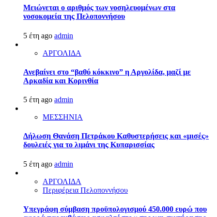
Μειώνεται ο αριθμός των νοσηλευομένων στα
νοσοκομεία της Πελοποννήσου
5 έτη ago
admin
ΑΡΓΟΛΙΔΑ
Ανεβαίνει στο “βαθύ κόκκινο” η Αργολίδα, μαζί με
Αρκαδία και Κορινθία
5 έτη ago
admin
ΜΕΣΣΗΝΙΑ
Δήλωση Θανάση Πετράκου Καθυστερήσεις και «μισές»
δουλειές για το λιμάνι της Κυπαρισσίας
5 έτη ago
admin
ΑΡΓΟΛΙΔΑ
Περιφέρεια Πελοποννήσου
Υπεγράφη σύμβαση προϋπολογισμού 450.000 ευρώ που