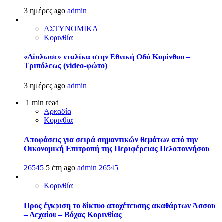
3 ημέρες ago
admin
ΑΣΤΥΝΟΜΙΚΑ
Κορινθία
«Δίπλωσε» νταλίκα στην Εθνική Oδό Κορίνθου –
Τριπόλεως (video-φώτο)
3 ημέρες ago
admin
1 min read
Αρκαδία
Κορινθία
Αποφάσεις για σειρά σημαντικών θεμάτων από την
Οικονομική Επιτροπή της Περιφέρειας Πελοποννήσου
26545
5 έτη ago
admin
26545
Κορινθία
Προς έγκριση το δίκτυο αποχέτευσης ακαθάρτων Άσσου
– Λεχαίου – Βόχας Κορινθίας