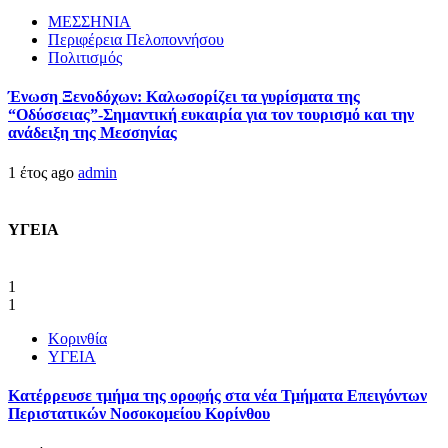
ΜΕΣΣΗΝΙΑ
Περιφέρεια Πελοποννήσου
Πολιτισμός
Ένωση Ξενοδόχων: Καλωσορίζει τα γυρίσματα της
“Οδύσσειας”-Σημαντική ευκαιρία για τον τουρισμό και την
ανάδειξη της Μεσσηνίας
1 έτος ago
admin
ΥΓΕΙΑ
1
1
Κορινθία
ΥΓΕΙΑ
Kατέρρευσε τμήμα της οροφής στα νέα Τμήματα Επειγόντων
Περιστατικών Νοσοκομείου Κορίνθου