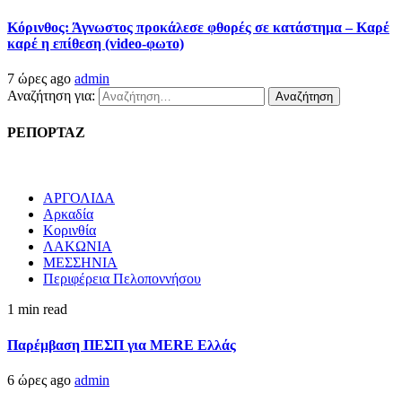
Κόρινθος: Άγνωστος προκάλεσε φθορές σε κατάστημα – Καρέ
καρέ η επίθεση (video-φωτο)
7 ώρες ago
admin
Αναζήτηση για:
ΡΕΠΟΡΤΑΖ
ΑΡΓΟΛΙΔΑ
Αρκαδία
Κορινθία
ΛΑΚΩΝΙΑ
ΜΕΣΣΗΝΙΑ
Περιφέρεια Πελοποννήσου
1 min read
Παρέμβαση ΠΕΣΠ για MERE Ελλάς
6 ώρες ago
admin