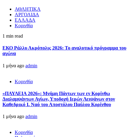
ΑΘΛΗΤΙΚΑ
ΑΡΓΟΛΙΔΑ
ΕΛΛΑΔΑ
Κορινθία
1 min read
ΕΚΟ Ράλλυ Ακρόπολις 2026: Το αναλυτικό πρόγραμμα του
αγώνα
1 μήνα ago
admin
Κορινθία
«ΠΑΥΛΕΙΑ 2026»: Μνήμη Πάντων των εν Κορίνθω
Διαλαμψάντων Αγίων, Υποδοχή Ιερών Λειψάνων στον
Καθεδρικό Ι. Ναό του Αποστόλου Παύλου Κορίνθου
1 μήνα ago
admin
Κορινθία