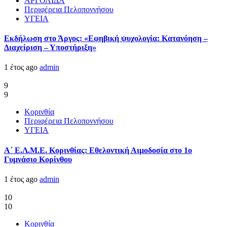
ΑΡΓΟΛΙΔΑ
Περιφέρεια Πελοποννήσου
ΥΓΕΙΑ
Εκδήλωση στο Άργος: «Εφηβική ψυχολογία: Κατανόηση –
Διαχείριση – Υποστήριξη»
1 έτος ago
admin
9
9
Κορινθία
Περιφέρεια Πελοποννήσου
ΥΓΕΙΑ
Α΄ Ε.Λ.Μ.Ε. Κορινθίας: Εθελοντική Αιμοδοσία στο 1ο
Γυμνάσιο Κορίνθου
1 έτος ago
admin
10
10
Κορινθία