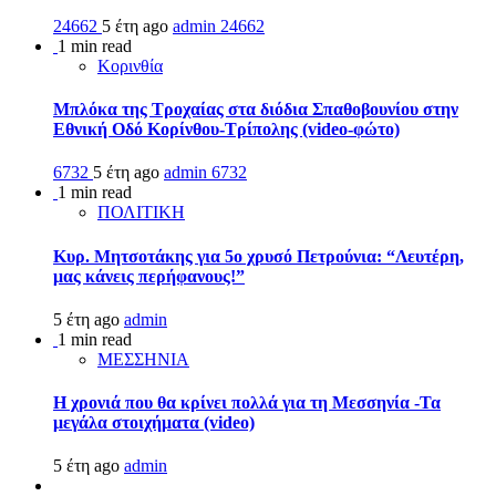
24662
5 έτη ago
admin
24662
1 min read
Κορινθία
Μπλόκα της Τροχαίας στα διόδια Σπαθοβουνίου στην
Εθνική Οδό Κορίνθου-Τρίπολης (video-φώτο)
6732
5 έτη ago
admin
6732
1 min read
ΠΟΛΙΤΙΚΗ
Κυρ. Μητσοτάκης για 5ο χρυσό Πετρούνια: “Λευτέρη,
μας κάνεις περήφανους!”
5 έτη ago
admin
1 min read
ΜΕΣΣΗΝΙΑ
Η χρονιά που θα κρίνει πολλά για τη Μεσσηνία -Τα
μεγάλα στοιχήματα (video)
5 έτη ago
admin