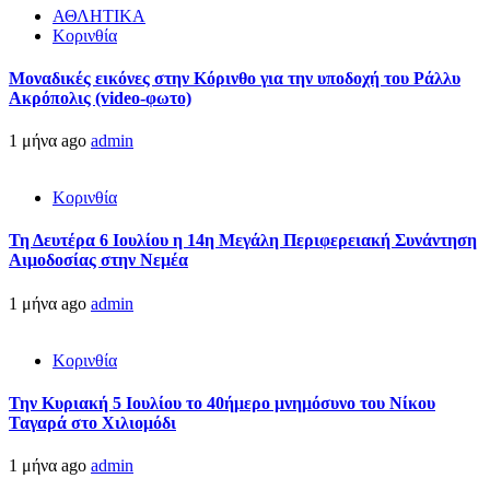
ΑΘΛΗΤΙΚΑ
Κορινθία
Μοναδικές εικόνες στην Κόρινθο για την υποδοχή του Ράλλυ
Ακρόπολις (video-φωτο)
1 μήνα ago
admin
Κορινθία
Τη Δευτέρα 6 Ιουλίου η 14η Μεγάλη Περιφερειακή Συνάντηση
Αιμοδοσίας στην Νεμέα
1 μήνα ago
admin
Κορινθία
Την Κυριακή 5 Ιουλίου το 40ήμερο μνημόσυνο του Νίκου
Ταγαρά στο Χιλιομόδι
1 μήνα ago
admin