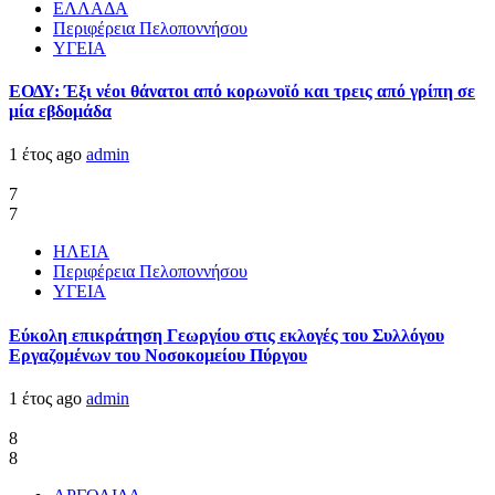
ΕΛΛΑΔΑ
Περιφέρεια Πελοποννήσου
ΥΓΕΙΑ
ΕΟΔΥ: Έξι νέοι θάνατοι από κορωνοϊό και τρεις από γρίπη σε
μία εβδομάδα
1 έτος ago
admin
7
7
ΗΛΕΙΑ
Περιφέρεια Πελοποννήσου
ΥΓΕΙΑ
Εύκολη επικράτηση Γεωργίου στις εκλογές του Συλλόγου
Εργαζομένων του Νοσοκομείου Πύργου
1 έτος ago
admin
8
8