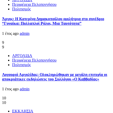
Περιφέρεια Πελοποννήσου
Πολιτισμός
Άργος: Η Κατερίνα Δημακοπούλου ομιλήτρια στο συνέδριο
“Γυναίκα: Πολλαπλοί Ρόλοι, Μια Ταυτότητα”
1 έτος ago
admin
9
9
ΑΡΓΟΛΙΔΑ
Περιφέρεια Πελοποννήσου
Πολιτισμός
Λυγουριό Αργολίδας: Ολοκληρώθηκαν με μεγάλη επιτυχία οι
αποκριάτικες εκδηλώσεις του Συλλόγου «Ο Καββαδίας»
1 έτος ago
admin
10
10
ΕΚΚΛΗΣΙΑ