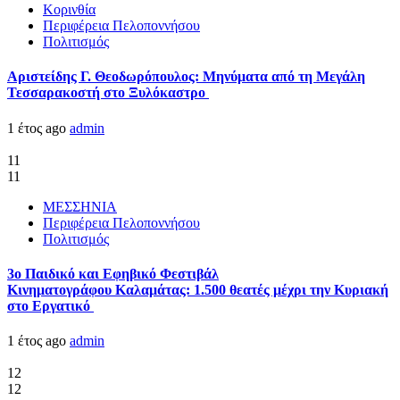
Κορινθία
Περιφέρεια Πελοποννήσου
Πολιτισμός
Αριστείδης Γ. Θεοδωρόπουλος: Μηνύματα από τη Μεγάλη
Τεσσαρακοστή στο Ξυλόκαστρο
1 έτος ago
admin
11
11
ΜΕΣΣΗΝΙΑ
Περιφέρεια Πελοποννήσου
Πολιτισμός
3ο Παιδικό και Εφηβικό Φεστιβάλ
Κινηματογράφου Καλαμάτας: 1.500 θεατές μέχρι την Κυριακή
στο Εργατικό
1 έτος ago
admin
12
12