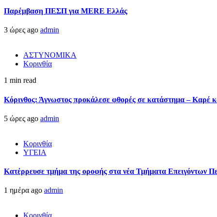
Παρέμβαση ΠΕΣΠ για MERE Ελλάς
3 ώρες ago
admin
ΑΣΤΥΝΟΜΙΚΑ
Κορινθία
1 min read
Κόρινθος: Άγνωστος προκάλεσε φθορές σε κατάστημα – Καρέ κα
5 ώρες ago
admin
Κορινθία
ΥΓΕΙΑ
Kατέρρευσε τμήμα της οροφής στα νέα Τμήματα Επειγόντων Π
1 ημέρα ago
admin
Κορινθία