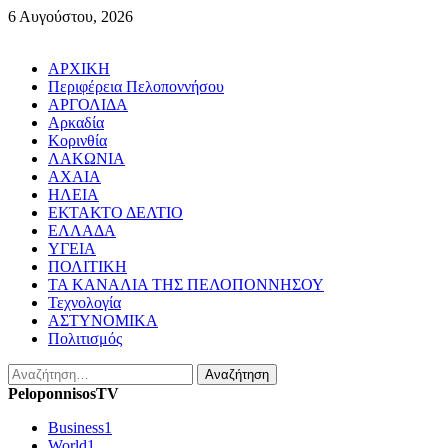
Skip
6 Αυγούστου, 2026
to
content
Primary
ΑΡΧΙΚΗ
Menu
Περιφέρεια Πελοποννήσου
ΑΡΓΟΛΙΔΑ
Αρκαδία
Κορινθία
ΛΑΚΩΝΙΑ
ΑΧΑΙΑ
ΗΛΕΙΑ
ΕΚΤΑΚΤΟ ΔΕΛΤΙΟ
ΕΛΛΑΔΑ
ΥΓΕΙΑ
ΠΟΛΙΤΙΚΗ
ΤΑ ΚΑΝΑΛΙΑ ΤΗΣ ΠΕΛΟΠΟΝΝΗΣΟΥ
Τεχνολογία
ΑΣΤΥΝΟΜΙΚΑ
Πολιτισμός
Αναζήτηση
για:
PeloponnisosTV
Business
1
World
1