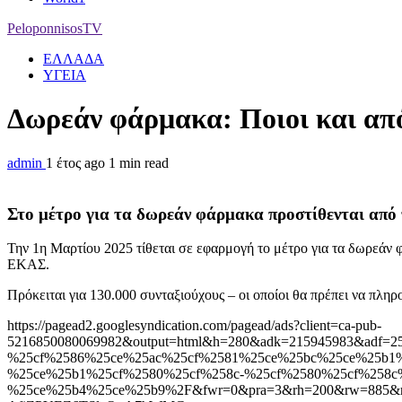
PeloponnisosTV
ΕΛΛΑΔΑ
ΥΓΕΙΑ
Δωρεάν φάρμακα: Ποιοι και από
admin
1 έτος ago
1 min read
Στο μέτρο για τα δωρεάν φάρμακα προστίθενται από τ
Την 1η Μαρτίου 2025 τίθεται σε εφαρμογή το μέτρο για τα δωρεάν φ
ΕΚΑΣ.
Πρόκειται για 130.000 συνταξιούχους – οι οποίοι θα πρέπει να πλη
https://pagead2.googlesyndication.com/pagead/ads?client=ca-pub-
5216850080069982&output=html&h=280&adk=215945983&adf=2
%25cf%2586%25ce%25ac%25cf%2581%25ce%25bc%25ce%25b1%
%25ce%25b1%25cf%2580%25cf%258c-%25cf%2580%25cf%258c
%25ce%25b4%25ce%25b9%2F&fwr=0&pra=3&rh=200&rw=885&r