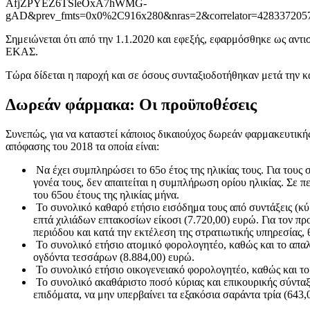
AfjZPYEZ6TSleOxA7hWMG-
gAD&prev_fmts=0x0%2C916x280&nras=2&correlator=428337
Σημειώνεται ότι από την 1.1.2020 και εφεξής, εφαρμόσθηκε ως αν
ΕΚΑΣ.
Τώρα δίδεται η παροχή και σε όσους συνταξιοδοτήθηκαν μετά την κ
Δωρεάν φάρμακα: Οι προϋποθέσεις
Συνεπώς, για να καταστεί κάποιος δικαιούχος δωρεάν φαρμακευτικής
απόφασης του 2018 τα οποία είναι:
Να έχει συμπληρώσει το 65ο έτος της ηλικίας τους. Για του
γονέα τους, δεν απαιτείται η συμπλήρωση ορίου ηλικίας. Σε
του 65ου έτους της ηλικίας μήνα.
Το συνολικό καθαρό ετήσιο εισόδημα τους από συντάξεις (κύρ
επτά χιλιάδων επτακοσίων είκοσι (7.720,00) ευρώ. Για τον 
περιόδου και κατά την εκτέλεση της στρατιωτικής υπηρεσίας
Το συνολικό ετήσιο ατομικό φορολογητέο, καθώς και το απα
ογδόντα τεσσάρων (8.884,00) ευρώ.
Το συνολικό ετήσιο οικογενειακό φορολογητέο, καθώς και το
Το συνολικό ακαθάριστο ποσό κύριας και επικουρικής σύντα
επιδόματα, να μην υπερβαίνει τα εξακόσια σαράντα τρία (643,