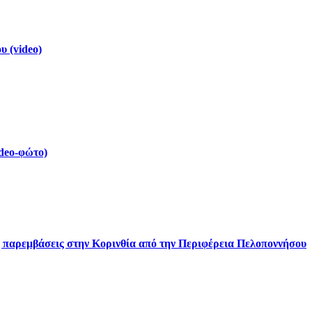
 (video)
deo-φώτο)
ς παρεμβάσεις στην Κορινθία από την Περιφέρεια Πελοποννήσου