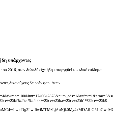
 ήδη υπάρχοντες
του 2016, όταν δηλαδή είχε ήδη καταργηθεί το ειδικό επίδομα
ρχοντες δικαιούχους δωρεάν φαρμάκων.
fwrn=4&fwrnh=100&lmt=1740042878&num_ads=1&rafmt=1&armr=3
5ce%25bf%25ce%25b9-%25ce%25ba%25ce%25b1%25ce%25b9-
AuMC4wIiwieDg2IiwiIiwiMTMzLjAuNjk0My4xMDAiLG51bGwsMC