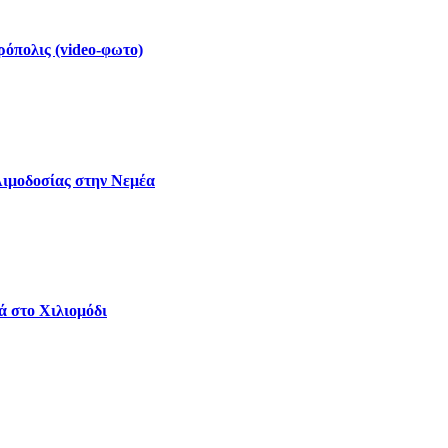
ρόπολις (video-φωτο)
Αιμοδοσίας στην Νεμέα
ά στο Χιλιομόδι