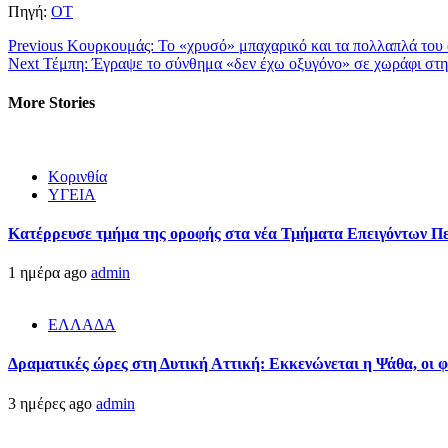
Πηγή:
ΟΤ
Continue
Previous
Κουρκουμάς: Το «χρυσό» μπαχαρικό και τα πολλαπλά του 
Next
Τέμπη: Έγραψε το σύνθημα «δεν έχω οξυγόνο» σε χωράφι στη 
Reading
More Stories
Κορινθία
ΥΓΕΙΑ
Kατέρρευσε τμήμα της οροφής στα νέα Τμήματα Επειγόντων Π
1 ημέρα ago
admin
ΕΛΛΑΔΑ
Δραματικές ώρες στη Δυτική Αττική: Εκκενώνεται η Ψάθα, οι 
3 ημέρες ago
admin