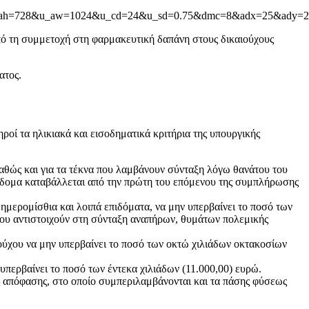
u_ah=728&u_aw=1024&u_cd=24&u_sd=0.75&dmc=8&adx=25&ady=
πό τη συμμετοχή στη φαρμακευτική δαπάνη στους δικαιούχους
ατος.
ροί τα ηλικιακά και εισοδηματικά κριτήρια της υπουργικής
καθώς και για τα τέκνα που λαμβάνουν σύνταξη λόγω θανάτου του
επίδομα καταβάλλεται από την πρώτη του επόμενου της συμπλήρωσης
ημερομίσθια και λοιπά επιδόματα, να μην υπερβαίνει το ποσό των
που αντιστοιχούν στη σύνταξη αναπήρων, θυμάτων πολεμικής
ύχου να μην υπερβαίνει το ποσό των οκτώ χιλιάδων οκτακοσίων
περβαίνει το ποσό των έντεκα χιλιάδων (11.000,00) ευρώ.
ς απόφασης, στο οποίο συμπεριλαμβάνονται και τα πάσης φύσεως