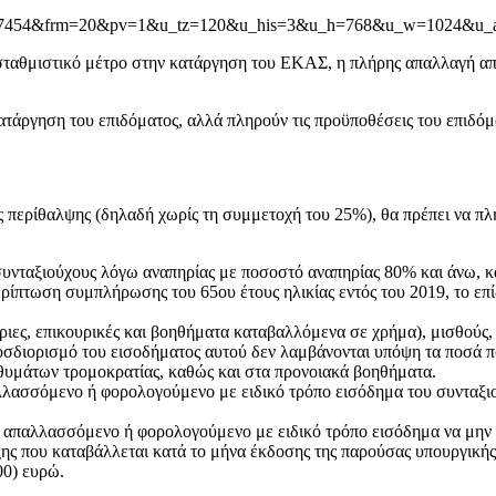
2057454&frm=20&pv=1&u_tz=120&u_his=3&u_h=768&u_w=1024&
τισταθμιστικό μέτρο στην κατάργηση του ΕΚΑΣ, η πλήρης απαλλαγή α
ατάργηση του επιδόματος, αλλά πληρούν τις προϋποθέσεις του επιδόμ
 περίθαλψης (δηλαδή χωρίς τη συμμετοχή του 25%), θα πρέπει να πλη
ς συνταξιούχους λόγω αναπηρίας με ποσοστό αναπηρίας 80% και άνω, 
 περίπτωση συμπλήρωσης του 65ου έτους ηλικίας εντός του 2019, το 
ιες, επικουρικές και βοηθήματα καταβαλλόμενα σε χρήμα), μισθούς, 
προσδιορισμό του εισοδήματος αυτού δεν λαμβάνονται υπόψη τα ποσά 
, θυμάτων τρομοκρατίας, καθώς και στα προνοιακά βοηθήματα.
λλασσόμενο ή φορολογούμενο με ειδικό τρόπο εισόδημα του συνταξιο
 απαλλασσόμενο ή φορολογούμενο με ειδικό τρόπο εισόδημα να μην υ
ξης που καταβάλλεται κατά το μήνα έκδοσης της παρούσας υπουργική
00) ευρώ.