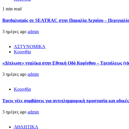
1 min read
Βανδαλισμός σε SEATRAC στην Παραλία Λεχαίου – Περιγιαλίου
3 ημέρες ago
admin
ΑΣΤΥΝΟΜΙΚΑ
Κορινθία
«Δίπλωσε» νταλίκα στην Εθνική Oδό Κορίνθου – Τριπόλεως (vi
3 ημέρες ago
admin
Κορινθία
Τρεις νέες συμβάσεις για αντιπλημμυρική προστασία και οδικέ
3 ημέρες ago
admin
ΑΘΛΗΤΙΚΑ