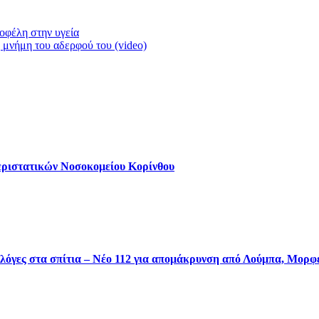
οφέλη στην υγεία
μνήμη του αδερφού του (video)
εριστατικών Νοσοκομείου Κορίνθου
φλόγες στα σπίτια – Νέο 112 για απομάκρυνση από Λούμπα, Μορ