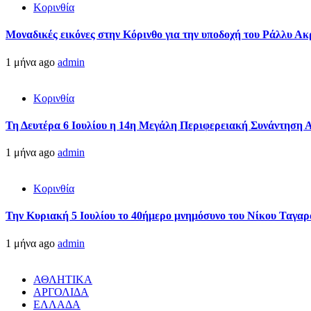
Κορινθία
Μοναδικές εικόνες στην Κόρινθο για την υποδοχή του Ράλλυ Ακ
1 μήνα ago
admin
Κορινθία
Τη Δευτέρα 6 Ιουλίου η 14η Μεγάλη Περιφερειακή Συνάντηση 
1 μήνα ago
admin
Κορινθία
Την Κυριακή 5 Ιουλίου το 40ήμερο μνημόσυνο του Νίκου Ταγαρ
1 μήνα ago
admin
ΑΘΛΗΤΙΚΑ
ΑΡΓΟΛΙΔΑ
ΕΛΛΑΔΑ