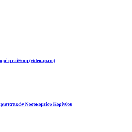
ρέ η επίθεση (video-φωτο)
εριστατικών Νοσοκομείου Κορίνθου