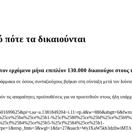
 πότε τα δικαιούνται
ον ερχόμενο μήνα επιπλέον 130.000 δικαιούχοι στους
άρμακα σε όσους συνταξιούχους βγήκαν στη σύνταξη μετά τον Ιούνιο 
ρούν τις απαραίτητες προϋποθέσεις για να προστεθούν στους ήδη υπά
501699625&pi=t.aa~a.1381849204~i.11~rp.4&w=886&abgtt=6&
25ce%25ba%25ce%25b1-%25cf%2580%25ce%25bf%25ce%25b9%2
%25cf%2584%25ce%25b5-%25cf%2584%25ce%25b1-
pe=1&resp_fmts=3&wgl=1&fa=27&uach=WyJXaW5kb3dzIiwiMT