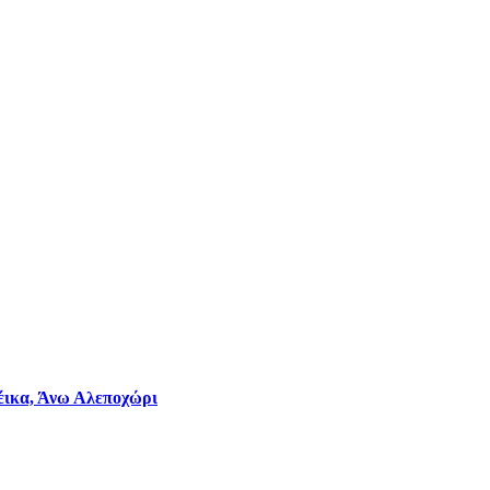
φέικα, Άνω Αλεποχώρι