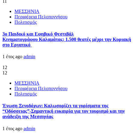
11
ΜΕΣΣΗΝΙΑ
Περιφέρεια Πελοποννήσου
Πολιτισμός
3ο Παιδικό και Εφηβικό Φεστιβάλ
Κινηματογράφου Καλαμάτας: 1.500 θεατές μέχρι την Κυριακή
στο Εργατικό
1 έτος ago
admin
12
12
ΜΕΣΣΗΝΙΑ
Περιφέρεια Πελοποννήσου
Πολιτισμός
Ένωση Ξενοδόχων: Καλωσορίζει τα γυρίσματα της
“Οδύσσειας”-Σημαντική ευκαιρία για τον τουρισμό και την
ανάδειξη της Μεσσηνίας
1 έτος ago
admin