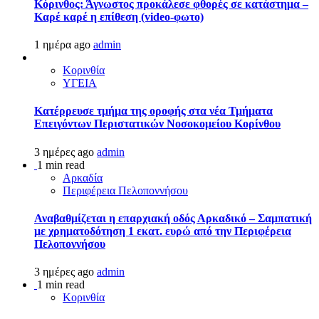
Κόρινθος: Άγνωστος προκάλεσε φθορές σε κατάστημα –
Καρέ καρέ η επίθεση (video-φωτο)
1 ημέρα ago
admin
Κορινθία
ΥΓΕΙΑ
Kατέρρευσε τμήμα της οροφής στα νέα Τμήματα
Επειγόντων Περιστατικών Νοσοκομείου Κορίνθου
3 ημέρες ago
admin
1 min read
Αρκαδία
Περιφέρεια Πελοποννήσου
Αναβαθμίζεται η επαρχιακή οδός Αρκαδικό – Σαμπατική
με χρηματοδότηση 1 εκατ. ευρώ από την Περιφέρεια
Πελοποννήσου
3 ημέρες ago
admin
1 min read
Κορινθία