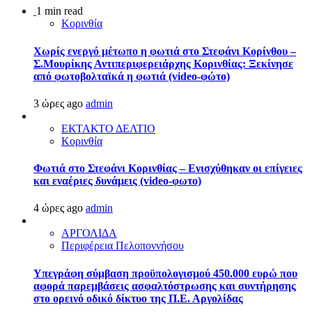
1 min read
Κορινθία
Χωρίς ενεργό μέτωπο η φωτιά στο Στεφάνι Κορίνθου –
Σ.Μουρίκης Αντιπεριφερειάρχης Κορινθίας: Ξεκίνησε
από φωτοβολταϊκά η φωτιά (video-φώτο)
3 ώρες ago
admin
ΕΚΤΑΚΤΟ ΔΕΛΤΙΟ
Κορινθία
Φωτιά στο Στεφάνι Κορινθίας – Ενισχύθηκαν οι επίγειες
και εναέριες δυνάμεις (video-φωτο)
4 ώρες ago
admin
ΑΡΓΟΛΙΔΑ
Περιφέρεια Πελοποννήσου
Υπεγράφη σύμβαση προϋπολογισμού 450.000 ευρώ που
αφορά παρεμβάσεις ασφαλτόστρωσης και συντήρησης
στο ορεινό οδικό δίκτυο της Π.Ε. Αργολίδας