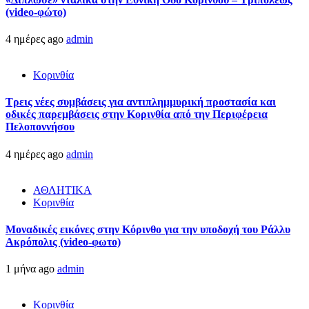
(video-φώτο)
4 ημέρες ago
admin
Κορινθία
Τρεις νέες συμβάσεις για αντιπλημμυρική προστασία και
οδικές παρεμβάσεις στην Κορινθία από την Περιφέρεια
Πελοποννήσου
4 ημέρες ago
admin
ΑΘΛΗΤΙΚΑ
Κορινθία
Μοναδικές εικόνες στην Κόρινθο για την υποδοχή του Ράλλυ
Ακρόπολις (video-φωτο)
1 μήνα ago
admin
Κορινθία