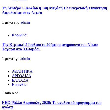
Τη Δευτέρα 6 Ιουλίου η 14η Μεγάλη Περιφερειακή Συνάντηση
Αιμοδοσίας στην Νεμέα
1 μήνα ago
admin
Κορινθία
Την Κυριακή 5 Ιουλίου το 40ήμερο μνημόσυνο του Νίκου
Ταγαρά στο Χιλιομόδι
1 μήνα ago
admin
ΑΘΛΗΤΙΚΑ
ΑΡΓΟΛΙΔΑ
ΕΛΛΑΔΑ
Κορινθία
1 min read
ΕΚΟ Ράλλυ Ακρόπολις 2026: Το αναλυτικό πρόγραμμα του
αγώνα