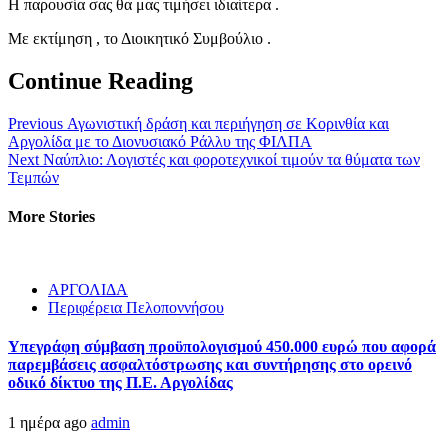
Η παρουσία σας θα μας τιμήσει ιδιαίτερα .
Με εκτίμηση , το Διοικητικό Συμβούλιο .
Continue Reading
Previous
Αγωνιστική δράση και περιήγηση σε Κορινθία και
Αργολίδα με το Διονυσιακό Ράλλυ της ΦΙΛΠΑ
Next
Ναύπλιο: Λογιστές και φοροτεχνικοί τιμούν τα θύματα των
Τεμπών
More Stories
ΑΡΓΟΛΙΔΑ
Περιφέρεια Πελοποννήσου
Υπεγράφη σύμβαση προϋπολογισμού 450.000 ευρώ που αφορά
παρεμβάσεις ασφαλτόστρωσης και συντήρησης στο ορεινό
οδικό δίκτυο της Π.Ε. Αργολίδας
1 ημέρα ago
admin