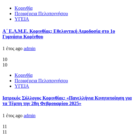
Κορινθία
Περιφέρεια Πελοποννήσου
ΥΓΕΙΑ
Α΄ Ε.Λ.Μ.Ε. Κορινθίας: Εθελοντική Αιμοδοσία στο 1ο
Γυμνάσιο Κορίνθου
1 έτος ago
admin
10
10
Κορινθία
Περιφέρεια Πελοποννήσου
ΥΓΕΙΑ
Ιατρικός Σύλλογος Κορινθίας: «Πανελλήνια Κινητοποίηση για
τα Τέμπη την 28η Φεβρουαρίου 2025»
1 έτος ago
admin
11
11