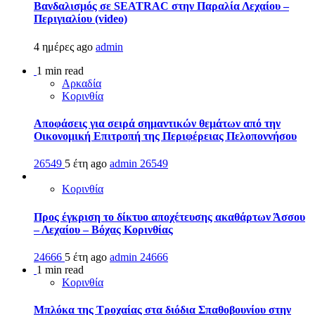
Βανδαλισμός σε SEATRAC στην Παραλία Λεχαίου –
Περιγιαλίου (video)
4 ημέρες ago
admin
1 min read
Αρκαδία
Κορινθία
Αποφάσεις για σειρά σημαντικών θεμάτων από την
Οικονομική Επιτροπή της Περιφέρειας Πελοποννήσου
26549
5 έτη ago
admin
26549
Κορινθία
Προς έγκριση το δίκτυο αποχέτευσης ακαθάρτων Άσσου
– Λεχαίου – Βόχας Κορινθίας
24666
5 έτη ago
admin
24666
1 min read
Κορινθία
Μπλόκα της Τροχαίας στα διόδια Σπαθοβουνίου στην