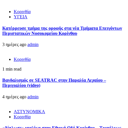
Κορινθία
ΥΓΕΙΑ
Kατέρρευσε τμήμα της οροφής στα νέα Τμήματα Επειγόντων
Περιστατικών Νοσοκομείου Κορίνθου
3 ημέρες ago
admin
Κορινθία
1 min read
Βανδαλισμός σε SEATRAC στην Παραλία Λεχαίου –
Περιγιαλίου (video)
4 ημέρες ago
admin
ΑΣΤΥΝΟΜΙΚΑ
Κορινθία
«Δίπλωσε» νταλίκα στην Εθνική Oδό Κορίνθου – Τριπόλεως