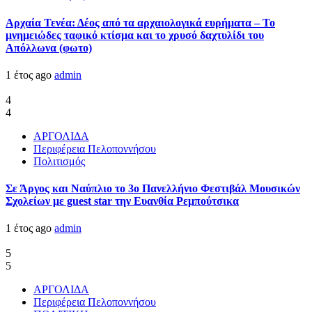
Αρχαία Τενέα: Δέος από τα αρχαιολογικά ευρήματα – Το
μνημειώδες ταφικό κτίσμα και το χρυσό δαχτυλίδι του
Απόλλωνα (φωτο)
1 έτος ago
admin
4
4
ΑΡΓΟΛΙΔΑ
Περιφέρεια Πελοποννήσου
Πολιτισμός
Σε Άργος και Ναύπλιο το 3ο Πανελλήνιο Φεστιβάλ Μουσικών
Σχολείων με guest star την Ευανθία Ρεμπούτσικα
1 έτος ago
admin
5
5
ΑΡΓΟΛΙΔΑ
Περιφέρεια Πελοποννήσου