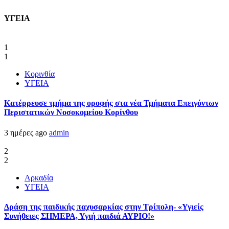
ΥΓΕΙΑ
1
1
Κορινθία
ΥΓΕΙΑ
Kατέρρευσε τμήμα της οροφής στα νέα Τμήματα Επειγόντων
Περιστατικών Νοσοκομείου Κορίνθου
3 ημέρες ago
admin
2
2
Αρκαδία
ΥΓΕΙΑ
Δράση της παιδικής παχυσαρκίας στην Τρίπολη- «Υγιείς
Συνήθειες ΣΗΜΕΡΑ, Υγιή παιδιά ΑΥΡΙΟ!»