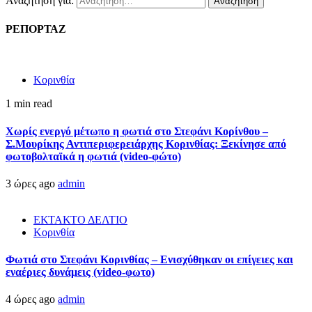
Αναζήτηση για:
ΡΕΠΟΡΤΑΖ
Κορινθία
1 min read
Χωρίς ενεργό μέτωπο η φωτιά στο Στεφάνι Κορίνθου –
Σ.Μουρίκης Αντιπεριφερειάρχης Κορινθίας: Ξεκίνησε από
φωτοβολταϊκά η φωτιά (video-φώτο)
3 ώρες ago
admin
ΕΚΤΑΚΤΟ ΔΕΛΤΙΟ
Κορινθία
Φωτιά στο Στεφάνι Κορινθίας – Ενισχύθηκαν οι επίγειες και
εναέριες δυνάμεις (video-φωτο)
4 ώρες ago
admin