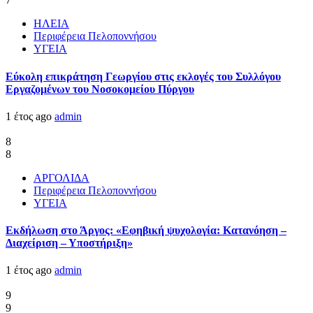
ΗΛΕΙΑ
Περιφέρεια Πελοποννήσου
ΥΓΕΙΑ
Εύκολη επικράτηση Γεωργίου στις εκλογές του Συλλόγου
Εργαζομένων του Νοσοκομείου Πύργου
1 έτος ago
admin
8
8
ΑΡΓΟΛΙΔΑ
Περιφέρεια Πελοποννήσου
ΥΓΕΙΑ
Εκδήλωση στο Άργος: «Εφηβική ψυχολογία: Κατανόηση –
Διαχείριση – Υποστήριξη»
1 έτος ago
admin
9
9