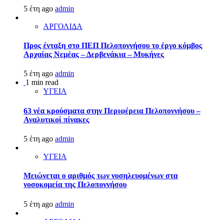
5 έτη ago
admin
ΑΡΓΟΛΙΔΑ
Προς ένταξη στο ΠΕΠ Πελοποννήσου το έργο κόμβος
Αρχαίας Νεμέας – Δερβενάκια – Μυκήνες
5 έτη ago
admin
1 min read
ΥΓΕΙΑ
63 νέα κρούσματα στην Περιφέρεια Πελοποννήσου –
Αναλυτικοί πίνακες
5 έτη ago
admin
ΥΓΕΙΑ
Μειώνεται ο αριθμός των νοσηλευομένων στα
νοσοκομεία της Πελοποννήσου
5 έτη ago
admin