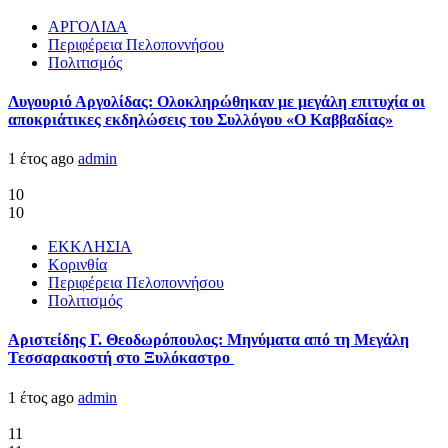
ΑΡΓΟΛΙΔΑ
Περιφέρεια Πελοποννήσου
Πολιτισμός
Λυγουριό Αργολίδας: Ολοκληρώθηκαν με μεγάλη επιτυχία οι
αποκριάτικες εκδηλώσεις του Συλλόγου «Ο Καββαδίας»
1 έτος ago
admin
10
10
ΕΚΚΛΗΣΙΑ
Κορινθία
Περιφέρεια Πελοποννήσου
Πολιτισμός
Αριστείδης Γ. Θεοδωρόπουλος: Μηνύματα από τη Μεγάλη
Τεσσαρακοστή στο Ξυλόκαστρο
1 έτος ago
admin
11