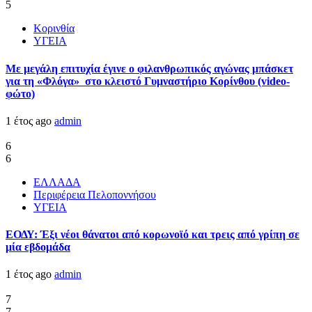
5
Κορινθία
ΥΓΕΙΑ
Με μεγάλη επιτυχία έγινε ο φιλανθρωπικός αγώνας μπάσκετ
για τη «Φλόγα» στο κλειστό Γυμναστήριο Κορίνθου (video-
φώτο)
1 έτος ago
admin
6
6
ΕΛΛΑΔΑ
Περιφέρεια Πελοποννήσου
ΥΓΕΙΑ
ΕΟΔΥ: Έξι νέοι θάνατοι από κορωνοϊό και τρεις από γρίπη σε
μία εβδομάδα
1 έτος ago
admin
7
7