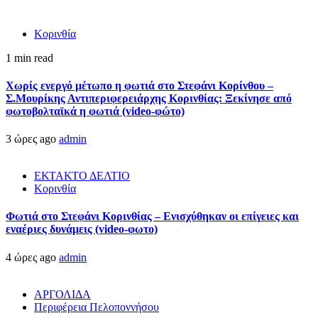
Κορινθία
1 min read
Χωρίς ενεργό μέτωπο η φωτιά στο Στεφάνι Κορίνθου –
Σ.Μουρίκης Αντιπεριφερειάρχης Κορινθίας: Ξεκίνησε από
φωτοβολταϊκά η φωτιά (video-φώτο)
3 ώρες ago
admin
ΕΚΤΑΚΤΟ ΔΕΛΤΙΟ
Κορινθία
Φωτιά στο Στεφάνι Κορινθίας – Ενισχύθηκαν οι επίγειες και
εναέριες δυνάμεις (video-φωτο)
4 ώρες ago
admin
ΑΡΓΟΛΙΔΑ
Περιφέρεια Πελοποννήσου