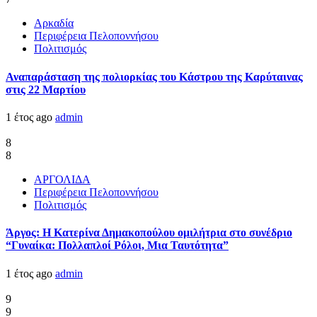
Αρκαδία
Περιφέρεια Πελοποννήσου
Πολιτισμός
Αναπαράσταση της πολιορκίας του Κάστρου της Καρύταινας
στις 22 Μαρτίου
1 έτος ago
admin
8
8
ΑΡΓΟΛΙΔΑ
Περιφέρεια Πελοποννήσου
Πολιτισμός
Άργος: Η Κατερίνα Δημακοπούλου ομιλήτρια στο συνέδριο
“Γυναίκα: Πολλαπλοί Ρόλοι, Μια Ταυτότητα”
1 έτος ago
admin
9
9