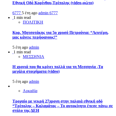
Εθνική Οδό Κορίνθου-Τρίπολης (video-φώτο)
6777
5 έτη ago
admin
6777
1 min read
ΠΟΛΙΤΙΚΗ
Κυρ. Μητσοτάκης για 5ο χρυσό Πετρούνια: “Λευτέρη,
μας κάνεις περήφανους!”
5 έτη ago
admin
1 min read
ΜΕΣΣΗΝΙΑ
Η χρονιά που θα κρίνει πολλά για τη Μεσσηνία -Τα
μεγάλα στοιχήματα (video)
5 έτη ago
admin
Αρκαδία
Τροχαίο με νεκρή 27χρονη στην παλαιά εθνική οδό
“Τρίπολης – Καλαμάτας – Το αυτοκίνητο έπεσε πάνω σε
στύλο της ΔΕΗ