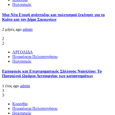
Πολιτισμός
Μια Νέα Εποχή ανάπτυξης και πολιτισμού ξεκίνησε για το
Κιάτο και τον Δήμο Σικυωνίων
2 μήνες ago
admin
2
2
ΑΡΓΟΛΙΔΑ
Περιφέρεια Πελοποννήσου
Πολιτισμός
Εμπορικός και Επιχειρηματικός Σύλλογος Ναυπλίου: Το
Πασχαλινό Ωράριο Λειτουργίας των καταστημάτων
1 έτος ago
admin
3
3
Κορινθία
Περιφέρεια Πελοποννήσου
Πολιτισμός