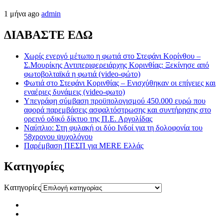
1 μήνα ago
admin
ΔΙΑΒΑΣΤΕ ΕΔΩ
Χωρίς ενεργό μέτωπο η φωτιά στο Στεφάνι Κορίνθου –
Σ.Μουρίκης Αντιπεριφερειάρχης Κορινθίας: Ξεκίνησε από
φωτοβολταϊκά η φωτιά (video-φώτο)
Φωτιά στο Στεφάνι Κορινθίας – Ενισχύθηκαν οι επίγειες και
εναέριες δυνάμεις (video-φωτο)
Υπεγράφη σύμβαση προϋπολογισμού 450.000 ευρώ που
αφορά παρεμβάσεις ασφαλτόστρωσης και συντήρησης στο
ορεινό οδικό δίκτυο της Π.Ε. Αργολίδας
Ναύπλιο: Στη φυλακή οι δύο Ινδοί για τη δολοφονία του
58χρονου ψυχολόγου
Παρέμβαση ΠΕΣΠ για MERE Ελλάς
Kατηγορίες
Kατηγορίες