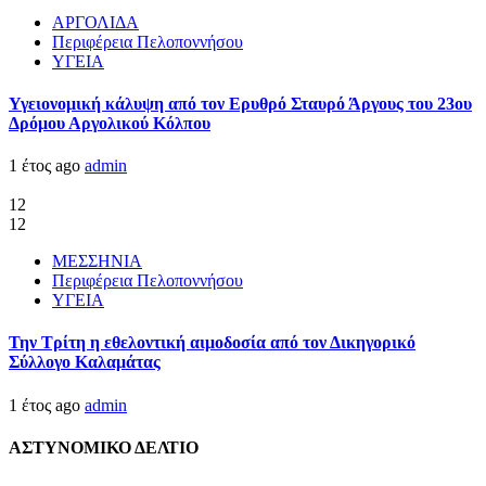
ΑΡΓΟΛΙΔΑ
Περιφέρεια Πελοποννήσου
ΥΓΕΙΑ
Υγειονομική κάλυψη από τον Ερυθρό Σταυρό Άργους του 23ου
Δρόμου Αργολικού Κόλπου
1 έτος ago
admin
12
12
ΜΕΣΣΗΝΙΑ
Περιφέρεια Πελοποννήσου
ΥΓΕΙΑ
Την Τρίτη η εθελοντική αιμοδοσία από τον Δικηγορικό
Σύλλογο Καλαμάτας
1 έτος ago
admin
ΑΣΤΥΝΟΜΙΚΟ ΔΕΛΤΙΟ