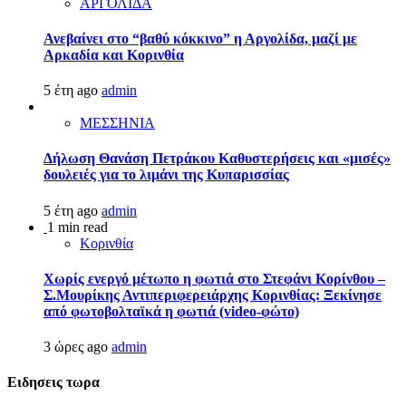
ΑΡΓΟΛΙΔΑ
Ανεβαίνει στο “βαθύ κόκκινο” η Αργολίδα, μαζί με
Αρκαδία και Κορινθία
5 έτη ago
admin
ΜΕΣΣΗΝΙΑ
Δήλωση Θανάση Πετράκου Καθυστερήσεις και «μισές»
δουλειές για το λιμάνι της Κυπαρισσίας
5 έτη ago
admin
1 min read
Κορινθία
Χωρίς ενεργό μέτωπο η φωτιά στο Στεφάνι Κορίνθου –
Σ.Μουρίκης Αντιπεριφερειάρχης Κορινθίας: Ξεκίνησε
από φωτοβολταϊκά η φωτιά (video-φώτο)
3 ώρες ago
admin
Ειδησεις τωρα