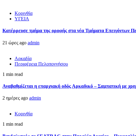
Κορινθία
ΥΓΕΙΑ
Kατέρρευσε τμήμα της οροφής στα νέα Τμήματα Επειγόντων Π
21 ώρες ago
admin
Αρκαδία
Περιφέρεια Πελοποννήσου
1 min read
Αναβαθμίζεται η επαρχιακή οδός Αρκαδικό – Σαμπατική με χρ
2 ημέρες ago
admin
Κορινθία
1 min read