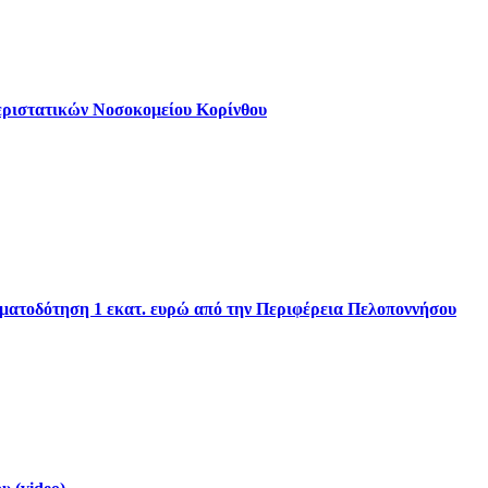
εριστατικών Νοσοκομείου Κορίνθου
ηματοδότηση 1 εκατ. ευρώ από την Περιφέρεια Πελοποννήσου