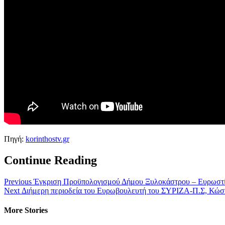
Πηγή:
korinthostv.gr
Continue Reading
Previous
Έγκριση Προϋπολογισμού Δήμου Ξυλοκάστρου – Ευρωστίν
Next
Διήμερη περιοδεία του Ευρωβουλευτή του ΣΥΡΙΖΑ-Π.Σ, Κώστ
More Stories