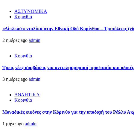
ΑΣΤΥΝΟΜΙΚΑ
Κορινθία
«Δίπλωσε» νταλίκα στην Εθνική Oδό Κορίνθου – Τριπόλεως (vi
2 ημέρες ago
admin
Κορινθία
Τρεις νέες συμβάσεις για αντιπλημμυρική προστασία και οδικέ
3 ημέρες ago
admin
ΑΘΛΗΤΙΚΑ
Κορινθία
Μοναδικές εικόνες στην Κόρινθο για την υποδοχή του Ράλλυ Ακ
1 μήνα ago
admin