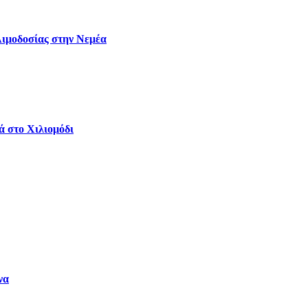
Αιμοδοσίας στην Νεμέα
ά στο Χιλιομόδι
να