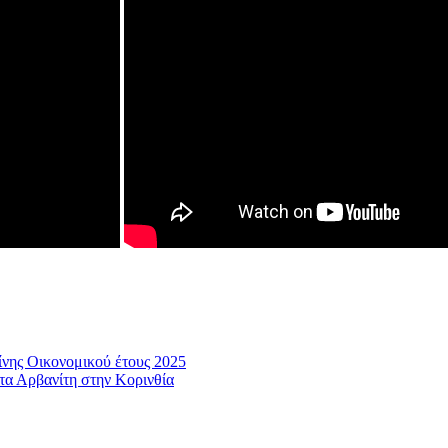
ης Οικονομικού έτους 2025
α Αρβανίτη στην Κορινθία