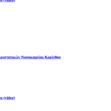
 (video)
εριστατικών Νοσοκομείου Κορίνθου
 (video)