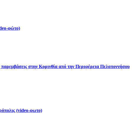
deo-φώτο)
ς παρεμβάσεις στην Κορινθία από την Περιφέρεια Πελοποννήσου
ρόπολις (video-φωτο)