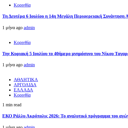
Κορινθία
Τη Δευτέρα 6 Ιουλίου η 14η Μεγάλη Περιφερειακή Συνάντηση 
1 μήνα ago
admin
Κορινθία
Την Κυριακή 5 Ιουλίου το 40ήμερο μνημόσυνο του Νίκου Ταγαρ
1 μήνα ago
admin
ΑΘΛΗΤΙΚΑ
ΑΡΓΟΛΙΔΑ
ΕΛΛΑΔΑ
Κορινθία
1 min read
ΕΚΟ Ράλλυ Ακρόπολις 2026: Το αναλυτικό πρόγραμμα του αγώ
1 μήνα ago
admin