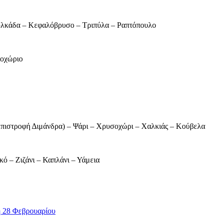
υλκάδα – Κεφαλόβρυσο – Τριπύλα – Ραπτόπουλο
ιοχώριο
(Επιστροφή Διμάνδρα) – Ψάρι – Χρυσοχώρι – Χαλκιάς – Κούβελα
 – Ζιζάνι – Καπλάνι – Υάμεια
 28 Φεβρουαρίου