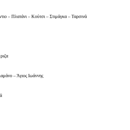
τιο – Πλατάνι – Κούτσι – Στιμάγκα – Ταρσινά
ριζα
λαμάνο – Άγιος Ιωάννης
ά