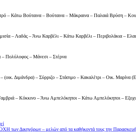
ρό – Κάτω Βούταινα – Βούταινα – Μάκραινα – Παλαιά Βρύση – Κο
ισία – Λαδάς – Άνω Καρβέλι – Κάτω Καρβέλι – Περιβολάκια – Ελα
α – Πολύλοφος – Μάνεσι – Στέρνα
 (οικ. Διμάνδρα) – Σύρριζο – Στάσιμο – Κακαλέτρι – Οικ. Μαρίνα 
μβριά – Κόκκινο – Άνω Αμπελόκηποι – Κάτω Αμπελόκηποι – Εξοχικό
εί
Η των Δικηγόρων – μελών από τα καθήκοντά τους την Παρασκευή