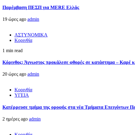
Παρέμβαση ΠΕΣΠ για MERE Ελλάς
19 ώρες ago
admin
ΑΣΤΥΝΟΜΙΚΑ
Κορινθία
1 min read
Κόρινθος: Άγνωστος προκάλεσε φθορές σε κατάστημα – Καρέ κα
20 ώρες ago
admin
Κορινθία
ΥΓΕΙΑ
Kατέρρευσε τμήμα της οροφής στα νέα Τμήματα Επειγόντων Π
2 ημέρες ago
admin
Κορινθία