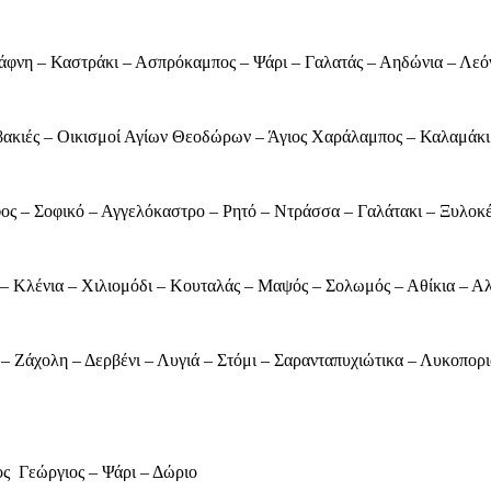
Δάφνη – Καστράκι – Ασπρόκαμπος – Ψάρι – Γαλατάς – Αηδώνια – Λεόν
βακιές – Οικισμοί Αγίων Θεοδώρων – Άγιος Χαράλαμπος – Καλαμάκι
ς – Σοφικό – Αγγελόκαστρο – Ρητό – Ντράσσα – Γαλάτακι – Ξυλοκέ
ι – Κλένια – Χιλιομόδι – Κουταλάς – Μαψός – Σολωμός – Αθίκια – Α
– Ζάχολη – Δερβένι – Λυγιά – Στόμι – Σαρανταπυχιώτικα – Λυκοπορι
ος Γεώργιος – Ψάρι – Δώριο