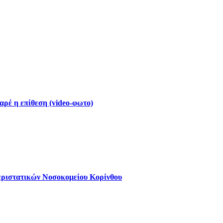
ρέ η επίθεση (video-φωτο)
εριστατικών Νοσοκομείου Κορίνθου