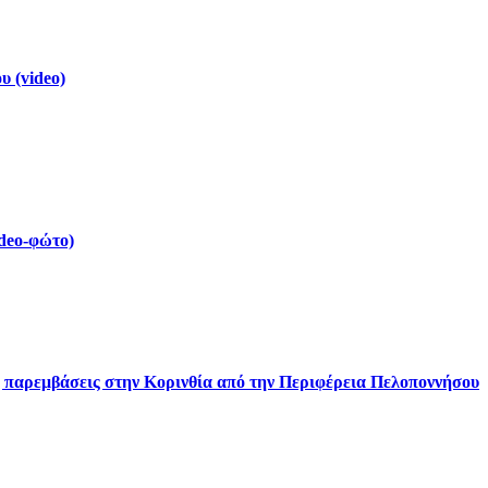
 (video)
deo-φώτο)
ς παρεμβάσεις στην Κορινθία από την Περιφέρεια Πελοποννήσου