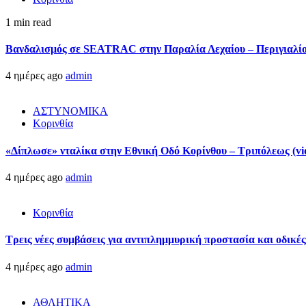
1 min read
Βανδαλισμός σε SEATRAC στην Παραλία Λεχαίου – Περιγιαλίου
4 ημέρες ago
admin
ΑΣΤΥΝΟΜΙΚΑ
Κορινθία
«Δίπλωσε» νταλίκα στην Εθνική Oδό Κορίνθου – Τριπόλεως (vi
4 ημέρες ago
admin
Κορινθία
Τρεις νέες συμβάσεις για αντιπλημμυρική προστασία και οδικέ
4 ημέρες ago
admin
ΑΘΛΗΤΙΚΑ