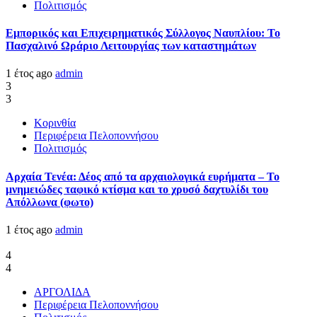
Πολιτισμός
Εμπορικός και Επιχειρηματικός Σύλλογος Ναυπλίου: Το
Πασχαλινό Ωράριο Λειτουργίας των καταστημάτων
1 έτος ago
admin
3
3
Κορινθία
Περιφέρεια Πελοποννήσου
Πολιτισμός
Αρχαία Τενέα: Δέος από τα αρχαιολογικά ευρήματα – Το
μνημειώδες ταφικό κτίσμα και το χρυσό δαχτυλίδι του
Απόλλωνα (φωτο)
1 έτος ago
admin
4
4
ΑΡΓΟΛΙΔΑ
Περιφέρεια Πελοποννήσου