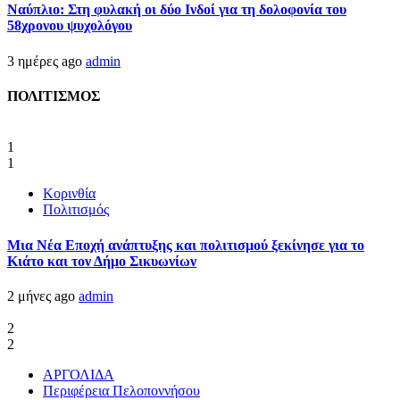
Ναύπλιο: Στη φυλακή οι δύο Ινδοί για τη δολοφονία του
58χρονου ψυχολόγου
3 ημέρες ago
admin
ΠΟΛΙΤΙΣΜΟΣ
1
1
Κορινθία
Πολιτισμός
Μια Νέα Εποχή ανάπτυξης και πολιτισμού ξεκίνησε για το
Κιάτο και τον Δήμο Σικυωνίων
2 μήνες ago
admin
2
2
ΑΡΓΟΛΙΔΑ
Περιφέρεια Πελοποννήσου