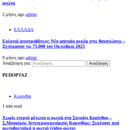
αγώνα
2 μήνες ago
admin
ΕΛΛΑΔΑ
Ευλογιά αιγοπροβάτων: Νέο μηνιαίο ρεκόρ στις θανατώσεις –
Ξεπέρασαν τις 75.000 τον Οκτώβριο 2025
9 μήνες ago
admin
Αναζήτηση για:
ΡΕΠΟΡΤΑΖ
Κορινθία
1 min read
Χωρίς ενεργό μέτωπο η φωτιά στο Στεφάνι Κορίνθου –
Σ.Μουρίκης Αντιπεριφερειάρχης Κορινθίας: Ξεκίνησε από
φωτοβολταϊκά η φωτιά (video-φώτο)