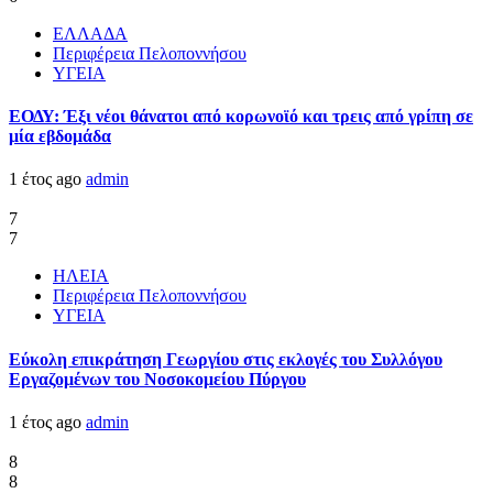
ΕΛΛΑΔΑ
Περιφέρεια Πελοποννήσου
ΥΓΕΙΑ
ΕΟΔΥ: Έξι νέοι θάνατοι από κορωνοϊό και τρεις από γρίπη σε
μία εβδομάδα
1 έτος ago
admin
7
7
ΗΛΕΙΑ
Περιφέρεια Πελοποννήσου
ΥΓΕΙΑ
Εύκολη επικράτηση Γεωργίου στις εκλογές του Συλλόγου
Εργαζομένων του Νοσοκομείου Πύργου
1 έτος ago
admin
8
8