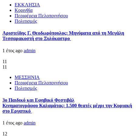
ΕΚΚΛΗΣΙΑ
Κορινθία
Περιφέρεια Πελοποννήσου
Πολιτισμός
Αριστείδης Γ. Θεοδωρόπουλος: Μηνύματα από τη Μεγάλη
Τεσσαρακοστή στο Ξυλόκαστρο
1 έτος ago
admin
11
11
ΜΕΣΣΗΝΙΑ
Περιφέρεια Πελοποννήσου
Πολιτισμός
3ο Παιδικό και Εφηβικό Φεστιβάλ
Κινηματογράφου Καλαμάτας: 1.500 θεατές μέχρι την Κυριακή
στο Εργατικό
1 έτος ago
admin
12