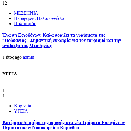
12
ΜΕΣΣΗΝΙΑ
Περιφέρεια Πελοποννήσου
Πολιτισμός
Ένωση Ξενοδόχων: Καλωσορίζει τα γυρίσματα της
“Οδύσσειας”-Σημαντική ευκαιρία για τον τουρισμό και την
ανάδειξη της Μεσσηνίας
1 έτος ago
admin
ΥΓΕΙΑ
1
1
Κορινθία
ΥΓΕΙΑ
Kατέρρευσε τμήμα της οροφής στα νέα Τμήματα Επειγόντων
Περιστατικών Νοσοκομείου Κορίνθου