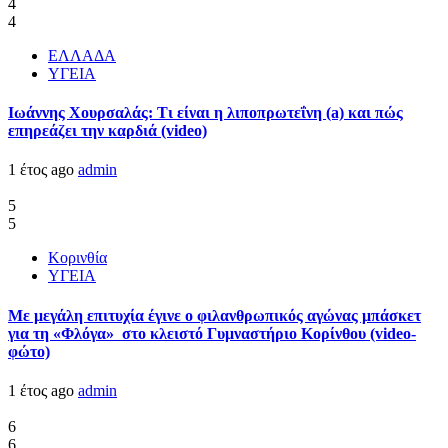
4
4
ΕΛΛΑΔΑ
ΥΓΕΙΑ
Ιωάννης Χουρσαλάς: Τι είναι η λιποπρωτεΐνη (a) και πώς
επηρεάζει την καρδιά (video)
1 έτος ago
admin
5
5
Κορινθία
ΥΓΕΙΑ
Με μεγάλη επιτυχία έγινε ο φιλανθρωπικός αγώνας μπάσκετ
για τη «Φλόγα» στο κλειστό Γυμναστήριο Κορίνθου (video-
φώτο)
1 έτος ago
admin
6
6