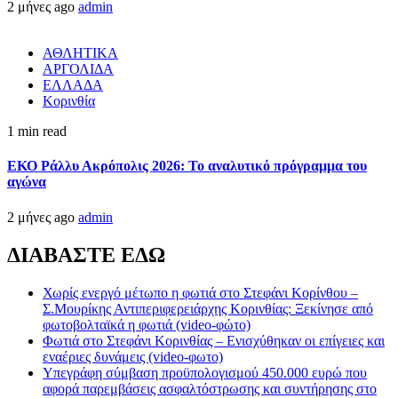
2 μήνες ago
admin
ΑΘΛΗΤΙΚΑ
ΑΡΓΟΛΙΔΑ
ΕΛΛΑΔΑ
Κορινθία
1 min read
ΕΚΟ Ράλλυ Ακρόπολις 2026: Το αναλυτικό πρόγραμμα του
αγώνα
2 μήνες ago
admin
ΔΙΑΒΑΣΤΕ ΕΔΩ
Χωρίς ενεργό μέτωπο η φωτιά στο Στεφάνι Κορίνθου –
Σ.Μουρίκης Αντιπεριφερειάρχης Κορινθίας: Ξεκίνησε από
φωτοβολταϊκά η φωτιά (video-φώτο)
Φωτιά στο Στεφάνι Κορινθίας – Ενισχύθηκαν οι επίγειες και
εναέριες δυνάμεις (video-φωτο)
Υπεγράφη σύμβαση προϋπολογισμού 450.000 ευρώ που
αφορά παρεμβάσεις ασφαλτόστρωσης και συντήρησης στο