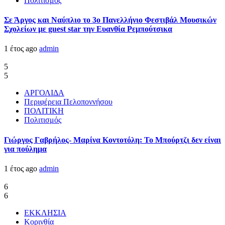
Πολιτισμός
Σε Άργος και Ναύπλιο το 3ο Πανελλήνιο Φεστιβάλ Μουσικών
Σχολείων με guest star την Ευανθία Ρεμπούτσικα
1 έτος ago
admin
5
5
ΑΡΓΟΛΙΔΑ
Περιφέρεια Πελοποννήσου
ΠΟΛΙΤΙΚΗ
Πολιτισμός
Γιώργος Γαβρήλος- Μαρίνα Κοντοτόλη: Το Μπούρτζι δεν είναι
για πούλημα
1 έτος ago
admin
6
6
ΕΚΚΛΗΣΙΑ
Κορινθία