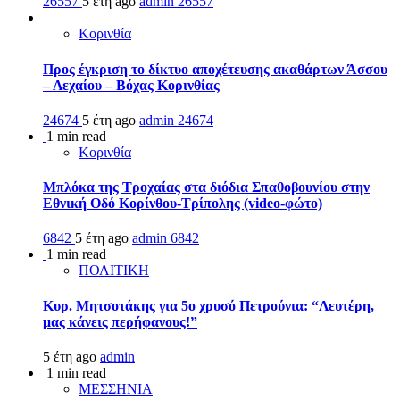
26557
5 έτη ago
admin
26557
Κορινθία
Προς έγκριση το δίκτυο αποχέτευσης ακαθάρτων Άσσου
– Λεχαίου – Βόχας Κορινθίας
24674
5 έτη ago
admin
24674
1 min read
Κορινθία
Μπλόκα της Τροχαίας στα διόδια Σπαθοβουνίου στην
Εθνική Οδό Κορίνθου-Τρίπολης (video-φώτο)
6842
5 έτη ago
admin
6842
1 min read
ΠΟΛΙΤΙΚΗ
Κυρ. Μητσοτάκης για 5ο χρυσό Πετρούνια: “Λευτέρη,
μας κάνεις περήφανους!”
5 έτη ago
admin
1 min read
ΜΕΣΣΗΝΙΑ