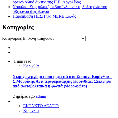
ορεινό οδικό δίκτυο της Π.Ε. Αργολίδας
Ναύπλιο: Στη φυλακή οι δύο Ινδοί για τη δολοφονία του
58χρονου ψυχολόγου
Παρέμβαση ΠΕΣΠ για MERE Ελλάς
Kατηγορίες
Kατηγορίες
1 min read
Κορινθία
Χωρίς ενεργό μέτωπο η φωτιά στο Στεφάνι Κορίνθου –
Σ.Μουρίκης Αντιπεριφερειάρχης Κορινθίας: Ξεκίνησε
από φωτοβολταϊκά η φωτιά (video-φώτο)
2 ημέρες ago
admin
ΕΚΤΑΚΤΟ ΔΕΛΤΙΟ
Κορινθία