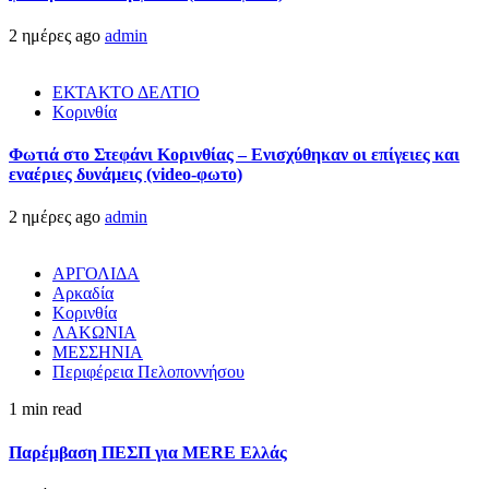
2 ημέρες ago
admin
ΕΚΤΑΚΤΟ ΔΕΛΤΙΟ
Κορινθία
Φωτιά στο Στεφάνι Κορινθίας – Ενισχύθηκαν οι επίγειες και
εναέριες δυνάμεις (video-φωτο)
2 ημέρες ago
admin
ΑΡΓΟΛΙΔΑ
Αρκαδία
Κορινθία
ΛΑΚΩΝΙΑ
ΜΕΣΣΗΝΙΑ
Περιφέρεια Πελοποννήσου
1 min read
Παρέμβαση ΠΕΣΠ για MERE Ελλάς