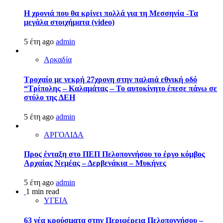
Η χρονιά που θα κρίνει πολλά για τη Μεσσηνία -Τα
μεγάλα στοιχήματα (video)
5 έτη ago
admin
Αρκαδία
Τροχαίο με νεκρή 27χρονη στην παλαιά εθνική οδό
“Τρίπολης – Καλαμάτας – Το αυτοκίνητο έπεσε πάνω σε
στύλο της ΔΕΗ
5 έτη ago
admin
ΑΡΓΟΛΙΔΑ
Προς ένταξη στο ΠΕΠ Πελοποννήσου το έργο κόμβος
Αρχαίας Νεμέας – Δερβενάκια – Μυκήνες
5 έτη ago
admin
1 min read
ΥΓΕΙΑ
63 νέα κρούσματα στην Περιφέρεια Πελοποννήσου –