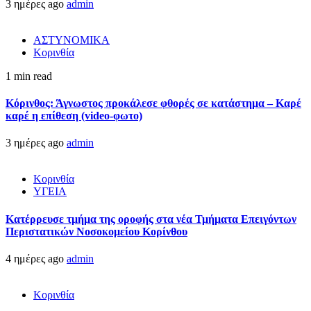
3 ημέρες ago
admin
ΑΣΤΥΝΟΜΙΚΑ
Κορινθία
1 min read
Κόρινθος: Άγνωστος προκάλεσε φθορές σε κατάστημα – Καρέ
καρέ η επίθεση (video-φωτο)
3 ημέρες ago
admin
Κορινθία
ΥΓΕΙΑ
Kατέρρευσε τμήμα της οροφής στα νέα Τμήματα Επειγόντων
Περιστατικών Νοσοκομείου Κορίνθου
4 ημέρες ago
admin
Κορινθία