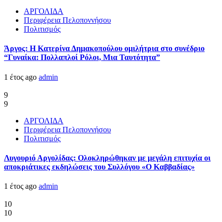
ΑΡΓΟΛΙΔΑ
Περιφέρεια Πελοποννήσου
Πολιτισμός
Άργος: Η Κατερίνα Δημακοπούλου ομιλήτρια στο συνέδριο
“Γυναίκα: Πολλαπλοί Ρόλοι, Μια Ταυτότητα”
1 έτος ago
admin
9
9
ΑΡΓΟΛΙΔΑ
Περιφέρεια Πελοποννήσου
Πολιτισμός
Λυγουριό Αργολίδας: Ολοκληρώθηκαν με μεγάλη επιτυχία οι
αποκριάτικες εκδηλώσεις του Συλλόγου «Ο Καββαδίας»
1 έτος ago
admin
10
10