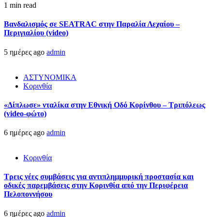
1 min read
Βανδαλισμός σε SEATRAC στην Παραλία Λεχαίου –
Περιγιαλίου (video)
5 ημέρες ago
admin
ΑΣΤΥΝΟΜΙΚΑ
Κορινθία
«Δίπλωσε» νταλίκα στην Εθνική Oδό Κορίνθου – Τριπόλεως
(video-φώτο)
6 ημέρες ago
admin
Κορινθία
Τρεις νέες συμβάσεις για αντιπλημμυρική προστασία και
οδικές παρεμβάσεις στην Κορινθία από την Περιφέρεια
Πελοποννήσου
6 ημέρες ago
admin