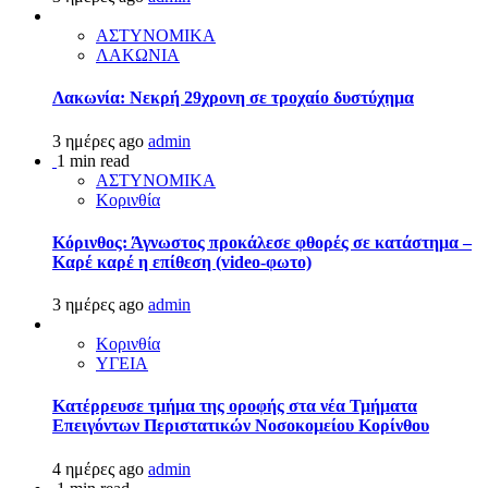
ΑΣΤΥΝΟΜΙΚΑ
ΛΑΚΩΝΙΑ
Λακωνία: Νεκρή 29χρονη σε τροχαίο δυστύχημα
3 ημέρες ago
admin
1 min read
ΑΣΤΥΝΟΜΙΚΑ
Κορινθία
Κόρινθος: Άγνωστος προκάλεσε φθορές σε κατάστημα –
Καρέ καρέ η επίθεση (video-φωτο)
3 ημέρες ago
admin
Κορινθία
ΥΓΕΙΑ
Kατέρρευσε τμήμα της οροφής στα νέα Τμήματα
Επειγόντων Περιστατικών Νοσοκομείου Κορίνθου
4 ημέρες ago
admin