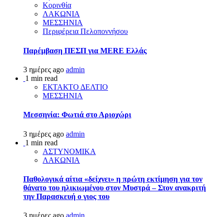
Κορινθία
ΛΑΚΩΝΙΑ
ΜΕΣΣΗΝΙΑ
Περιφέρεια Πελοποννήσου
Παρέμβαση ΠΕΣΠ για MERE Ελλάς
3 ημέρες ago
admin
1 min read
ΕΚΤΑΚΤΟ ΔΕΛΤΙΟ
ΜΕΣΣΗΝΙΑ
Μεσσηνία: Φωτιά στο Αριοχώρι
3 ημέρες ago
admin
1 min read
ΑΣΤΥΝΟΜΙΚΑ
ΛΑΚΩΝΙΑ
Παθολογικά αίτια «δείχνει» η πρώτη εκτίμηση για τον
θάνατο του ηλικιωμένου στον Μυστρά – Στον ανακριτή
την Παρασκευή ο γιος του
3 ημέρες ago
admin