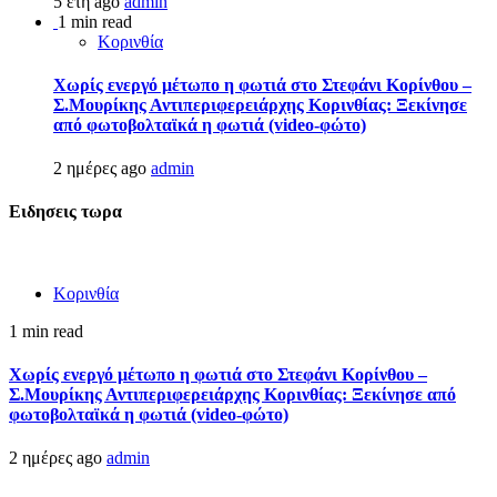
5 έτη ago
admin
1 min read
Κορινθία
Χωρίς ενεργό μέτωπο η φωτιά στο Στεφάνι Κορίνθου –
Σ.Μουρίκης Αντιπεριφερειάρχης Κορινθίας: Ξεκίνησε
από φωτοβολταϊκά η φωτιά (video-φώτο)
2 ημέρες ago
admin
Ειδησεις τωρα
Κορινθία
1 min read
Χωρίς ενεργό μέτωπο η φωτιά στο Στεφάνι Κορίνθου –
Σ.Μουρίκης Αντιπεριφερειάρχης Κορινθίας: Ξεκίνησε από
φωτοβολταϊκά η φωτιά (video-φώτο)
2 ημέρες ago
admin