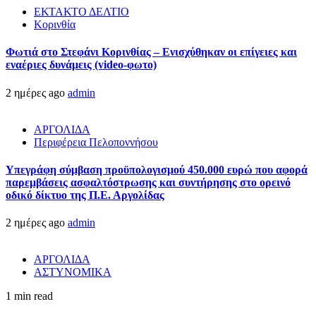
ΕΚΤΑΚΤΟ ΔΕΛΤΙΟ
Κορινθία
Φωτιά στο Στεφάνι Κορινθίας – Ενισχύθηκαν οι επίγειες και
εναέριες δυνάμεις (video-φωτο)
2 ημέρες ago
admin
ΑΡΓΟΛΙΔΑ
Περιφέρεια Πελοποννήσου
Υπεγράφη σύμβαση προϋπολογισμού 450.000 ευρώ που αφορά
παρεμβάσεις ασφαλτόστρωσης και συντήρησης στο ορεινό
οδικό δίκτυο της Π.Ε. Αργολίδας
2 ημέρες ago
admin
ΑΡΓΟΛΙΔΑ
ΑΣΤΥΝΟΜΙΚΑ
1 min read