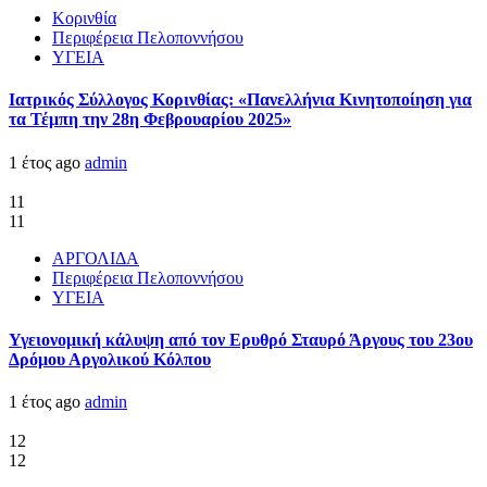
Κορινθία
Περιφέρεια Πελοποννήσου
ΥΓΕΙΑ
Ιατρικός Σύλλογος Κορινθίας: «Πανελλήνια Κινητοποίηση για
τα Τέμπη την 28η Φεβρουαρίου 2025»
1 έτος ago
admin
11
11
ΑΡΓΟΛΙΔΑ
Περιφέρεια Πελοποννήσου
ΥΓΕΙΑ
Υγειονομική κάλυψη από τον Ερυθρό Σταυρό Άργους του 23ου
Δρόμου Αργολικού Κόλπου
1 έτος ago
admin
12
12