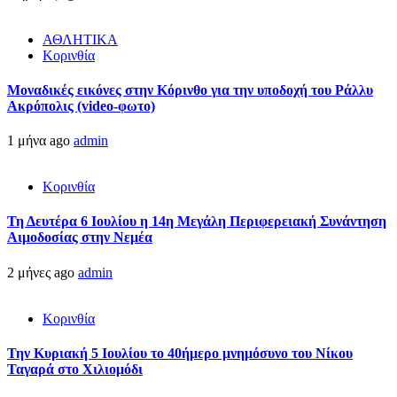
ΑΘΛΗΤΙΚΑ
Κορινθία
Μοναδικές εικόνες στην Κόρινθο για την υποδοχή του Ράλλυ
Ακρόπολις (video-φωτο)
1 μήνα ago
admin
Κορινθία
Τη Δευτέρα 6 Ιουλίου η 14η Μεγάλη Περιφερειακή Συνάντηση
Αιμοδοσίας στην Νεμέα
2 μήνες ago
admin
Κορινθία
Την Κυριακή 5 Ιουλίου το 40ήμερο μνημόσυνο του Νίκου
Ταγαρά στο Χιλιομόδι