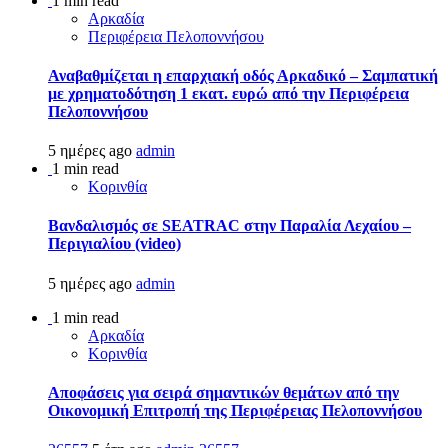
1 min read
Αρκαδία
Περιφέρεια Πελοποννήσου
Αναβαθμίζεται η επαρχιακή οδός Αρκαδικό – Σαμπατική
με χρηματοδότηση 1 εκατ. ευρώ από την Περιφέρεια
Πελοποννήσου
5 ημέρες ago
admin
1 min read
Κορινθία
Βανδαλισμός σε SEATRAC στην Παραλία Λεχαίου –
Περιγιαλίου (video)
5 ημέρες ago
admin
1 min read
Αρκαδία
Κορινθία
Αποφάσεις για σειρά σημαντικών θεμάτων από την
Οικονομική Επιτροπή της Περιφέρειας Πελοποννήσου