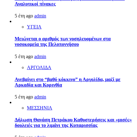
Αναλυτικοί πίνακες
5 έτη ago
admin
ΥΓΕΙΑ
Μειώνεται ο αριθμός των νοσηλευομένων στα
νοσοκομεία της Πελοποννήσου
5 έτη ago
admin
ΑΡΓΟΛΙΔΑ
Ανεβαίνει στο “βαθύ κόκκινο” η Αργολίδα, μαζί με
Αρκαδία και Κορινθία
5 έτη ago
admin
ΜΕΣΣΗΝΙΑ
Δήλωση Θανάση Πετράκου Καθυστερήσεις και «μισές»
δουλειές για το λιμάνι της Κυπαρισσίας