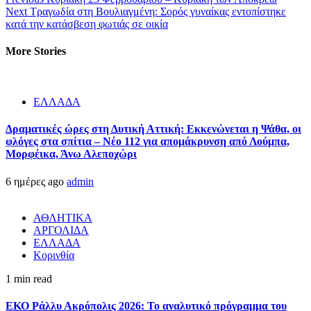
Next
Τραγωδία στη Βουλιαγμένη: Σορός γυναίκας εντοπίστηκε
κατά την κατάσβεση φωτιάς σε οικία
More Stories
ΕΛΛΑΔΑ
Δραματικές ώρες στη Δυτική Αττική: Εκκενώνεται η Ψάθα, οι
φλόγες στα σπίτια – Νέο 112 για απομάκρυνση από Λούμπα,
Μορφέικα, Άνω Αλεποχώρι
6 ημέρες ago
admin
ΑΘΛΗΤΙΚΑ
ΑΡΓΟΛΙΔΑ
ΕΛΛΑΔΑ
Κορινθία
1 min read
ΕΚΟ Ράλλυ Ακρόπολις 2026: Το αναλυτικό πρόγραμμα του