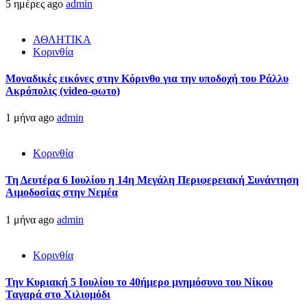
5 ημέρες ago
admin
ΑΘΛΗΤΙΚΑ
Κορινθία
Μοναδικές εικόνες στην Κόρινθο για την υποδοχή του Ράλλυ
Ακρόπολις (video-φωτο)
1 μήνα ago
admin
Κορινθία
Τη Δευτέρα 6 Ιουλίου η 14η Μεγάλη Περιφερειακή Συνάντηση
Αιμοδοσίας στην Νεμέα
1 μήνα ago
admin
Κορινθία
Την Κυριακή 5 Ιουλίου το 40ήμερο μνημόσυνο του Νίκου
Ταγαρά στο Χιλιομόδι