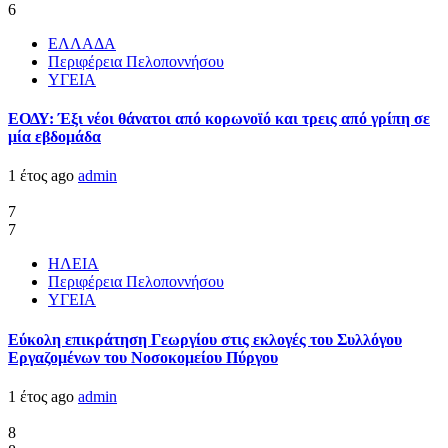
6
ΕΛΛΑΔΑ
Περιφέρεια Πελοποννήσου
ΥΓΕΙΑ
ΕΟΔΥ: Έξι νέοι θάνατοι από κορωνοϊό και τρεις από γρίπη σε
μία εβδομάδα
1 έτος ago
admin
7
7
ΗΛΕΙΑ
Περιφέρεια Πελοποννήσου
ΥΓΕΙΑ
Εύκολη επικράτηση Γεωργίου στις εκλογές του Συλλόγου
Εργαζομένων του Νοσοκομείου Πύργου
1 έτος ago
admin
8