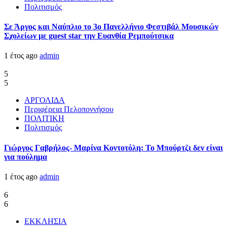
Πολιτισμός
Σε Άργος και Ναύπλιο το 3ο Πανελλήνιο Φεστιβάλ Μουσικών
Σχολείων με guest star την Ευανθία Ρεμπούτσικα
1 έτος ago
admin
5
5
ΑΡΓΟΛΙΔΑ
Περιφέρεια Πελοποννήσου
ΠΟΛΙΤΙΚΗ
Πολιτισμός
Γιώργος Γαβρήλος- Μαρίνα Κοντοτόλη: Το Μπούρτζι δεν είναι
για πούλημα
1 έτος ago
admin
6
6
ΕΚΚΛΗΣΙΑ