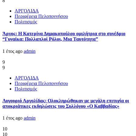
8
ΑΡΓΟΛΙΔΑ
Περιφέρεια Πελοποννήσου
Πολιτισμός
Άργος: Η Κατερίνα Δημακοπούλου ομιλήτρια στο συνέδριο
“Γυναίκα: Πολλαπλοί Ρόλοι, Μια Ταυτότητα”
1 έτος ago
admin
9
9
ΑΡΓΟΛΙΔΑ
Περιφέρεια Πελοποννήσου
Πολιτισμός
Λυγουριό Αργολίδας: Ολοκληρώθηκαν με μεγάλη επιτυχία οι
αποκριάτικες εκδηλώσεις του Συλλόγου «Ο Καββαδίας»
1 έτος ago
admin
10
10