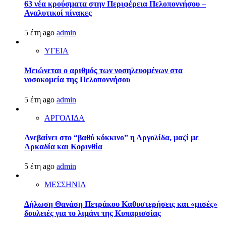
63 νέα κρούσματα στην Περιφέρεια Πελοποννήσου –
Αναλυτικοί πίνακες
5 έτη ago
admin
ΥΓΕΙΑ
Μειώνεται ο αριθμός των νοσηλευομένων στα
νοσοκομεία της Πελοποννήσου
5 έτη ago
admin
ΑΡΓΟΛΙΔΑ
Ανεβαίνει στο “βαθύ κόκκινο” η Αργολίδα, μαζί με
Αρκαδία και Κορινθία
5 έτη ago
admin
ΜΕΣΣΗΝΙΑ
Δήλωση Θανάση Πετράκου Καθυστερήσεις και «μισές»
δουλειές για το λιμάνι της Κυπαρισσίας