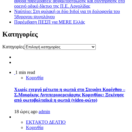
αφορά παρεμβάσεις ασφαλτόστρωσης και συντήρησης στο
ορεινό οδικό δίκτυο της Π.Ε. Αργολίδας
Ναύπλιο: Στη φυλακή οι δύο Ινδοί για τη δολοφονία του
58χρονου ψυχολόγου
Παρέμβαση ΠΕΣΠ για MERE Ελλάς
Kατηγορίες
Kατηγορίες
1 min read
Κορινθία
Χωρίς ενεργό μέτωπο η φωτιά στο Στεφάνι Κορίνθου –
Σ.Μουρίκης Αντιπεριφερειάρχης Κορινθίας: Ξεκίνησε
από φωτοβολταϊκά η φωτιά (video-φώτο)
18 ώρες ago
admin
ΕΚΤΑΚΤΟ ΔΕΛΤΙΟ
Κορινθία