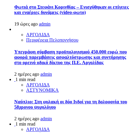
Φωτιά στο Στεφάνι Κορινθίας – Ενισχύθηκαν οι επίγειες
και εναέριες δυνάμεις (video-φωτο)
19 ώρες ago
admin
ΑΡΓΟΛΙΔΑ
Περιφέρεια Πελοποννήσου
Υπεγράφη σύμβαση προϋπολογισμού 450.000 ευρώ που
αφορά παρεμβάσεις ασφαλτόστρωσης και συντήρησης
στο ορεινό οδικό δίκτυο της Π.Ε. Αργολίδας
2 ημέρες ago
admin
1 min read
ΑΡΓΟΛΙΔΑ
ΑΣΤΥΝΟΜΙΚΑ
Ναύπλιο: Στη φυλακή οι δύο Ινδοί για τη δολοφονία του
58χρονου ψυχολόγου
2 ημέρες ago
admin
1 min read
ΑΡΓΟΛΙΔΑ