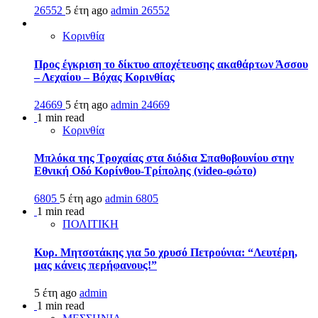
26552
5 έτη ago
admin
26552
Κορινθία
Προς έγκριση το δίκτυο αποχέτευσης ακαθάρτων Άσσου
– Λεχαίου – Βόχας Κορινθίας
24669
5 έτη ago
admin
24669
1 min read
Κορινθία
Μπλόκα της Τροχαίας στα διόδια Σπαθοβουνίου στην
Εθνική Οδό Κορίνθου-Τρίπολης (video-φώτο)
6805
5 έτη ago
admin
6805
1 min read
ΠΟΛΙΤΙΚΗ
Κυρ. Μητσοτάκης για 5ο χρυσό Πετρούνια: “Λευτέρη,
μας κάνεις περήφανους!”
5 έτη ago
admin
1 min read