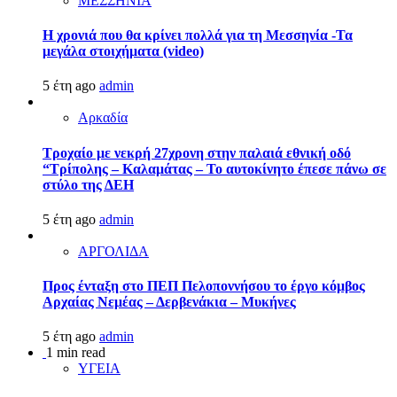
ΜΕΣΣΗΝΙΑ
Η χρονιά που θα κρίνει πολλά για τη Μεσσηνία -Τα
μεγάλα στοιχήματα (video)
5 έτη ago
admin
Αρκαδία
Τροχαίο με νεκρή 27χρονη στην παλαιά εθνική οδό
“Τρίπολης – Καλαμάτας – Το αυτοκίνητο έπεσε πάνω σε
στύλο της ΔΕΗ
5 έτη ago
admin
ΑΡΓΟΛΙΔΑ
Προς ένταξη στο ΠΕΠ Πελοποννήσου το έργο κόμβος
Αρχαίας Νεμέας – Δερβενάκια – Μυκήνες
5 έτη ago
admin
1 min read
ΥΓΕΙΑ