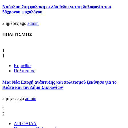
Ναύπλιο: Στη φυλακή οι δύο Ινδοί για τη δολοφονία του
58χρονου ψυχολόγου
2 ημέρες ago
admin
ΠΟΛΙΤΙΣΜΟΣ
1
1
Κορινθία
Πολιτισμός
Μια Νέα Εποχή ανάπτυξης και πολιτισμού ξεκίνησε για το
Κιάτο και τον Δήμο Σικυωνίων
2 μήνες ago
admin
2
2
ΑΡΓΟΛΙΔΑ