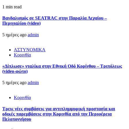
1 min read
Βανδαλισμός σε SEATRAC στην Παραλία Λεχαίου –
Περιγιαλίου (video)
5 ημέρες ago
admin
ΑΣΤΥΝΟΜΙΚΑ
Κορινθία
«Δίπλωσε» νταλίκα στην Εθνική Oδό Κορίνθου – Τριπόλεως
(video-φώτο)
5 ημέρες ago
admin
Κορινθία
Τρεις νέες συμβάσεις για αντιπλημμυρική προστασία και
οδικές παρεμβάσεις στην Κορινθία από την Περιφέρεια
Πελοποννήσου