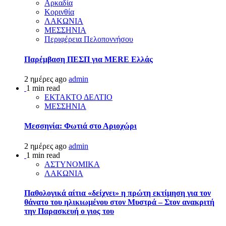
Αρκαδία
Κορινθία
ΛΑΚΩΝΙΑ
ΜΕΣΣΗΝΙΑ
Περιφέρεια Πελοποννήσου
Παρέμβαση ΠΕΣΠ για MERE Ελλάς
2 ημέρες ago
admin
1 min read
ΕΚΤΑΚΤΟ ΔΕΛΤΙΟ
ΜΕΣΣΗΝΙΑ
Μεσσηνία: Φωτιά στο Αριοχώρι
2 ημέρες ago
admin
1 min read
ΑΣΤΥΝΟΜΙΚΑ
ΛΑΚΩΝΙΑ
Παθολογικά αίτια «δείχνει» η πρώτη εκτίμηση για τον
θάνατο του ηλικιωμένου στον Μυστρά – Στον ανακριτή
την Παρασκευή ο γιος του