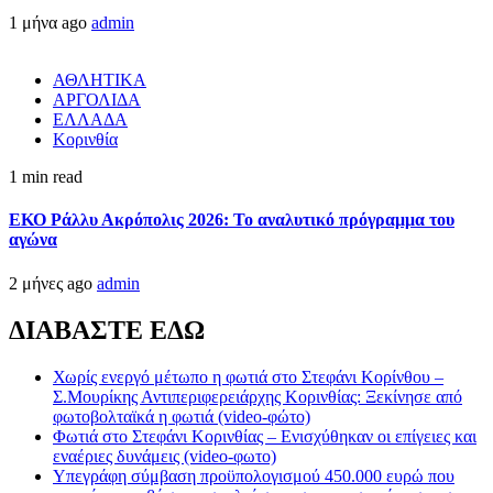
1 μήνα ago
admin
ΑΘΛΗΤΙΚΑ
ΑΡΓΟΛΙΔΑ
ΕΛΛΑΔΑ
Κορινθία
1 min read
ΕΚΟ Ράλλυ Ακρόπολις 2026: Το αναλυτικό πρόγραμμα του
αγώνα
2 μήνες ago
admin
ΔΙΑΒΑΣΤΕ ΕΔΩ
Χωρίς ενεργό μέτωπο η φωτιά στο Στεφάνι Κορίνθου –
Σ.Μουρίκης Αντιπεριφερειάρχης Κορινθίας: Ξεκίνησε από
φωτοβολταϊκά η φωτιά (video-φώτο)
Φωτιά στο Στεφάνι Κορινθίας – Ενισχύθηκαν οι επίγειες και
εναέριες δυνάμεις (video-φωτο)
Υπεγράφη σύμβαση προϋπολογισμού 450.000 ευρώ που