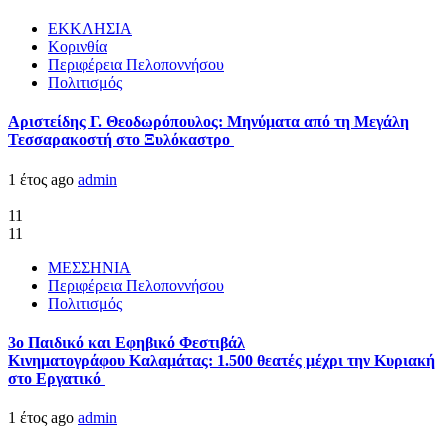
ΕΚΚΛΗΣΙΑ
Κορινθία
Περιφέρεια Πελοποννήσου
Πολιτισμός
Αριστείδης Γ. Θεοδωρόπουλος: Μηνύματα από τη Μεγάλη
Τεσσαρακοστή στο Ξυλόκαστρο
1 έτος ago
admin
11
11
ΜΕΣΣΗΝΙΑ
Περιφέρεια Πελοποννήσου
Πολιτισμός
3ο Παιδικό και Εφηβικό Φεστιβάλ
Κινηματογράφου Καλαμάτας: 1.500 θεατές μέχρι την Κυριακή
στο Εργατικό
1 έτος ago
admin