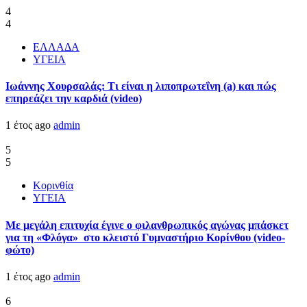
4
4
ΕΛΛΑΔΑ
ΥΓΕΙΑ
Ιωάννης Χουρσαλάς: Τι είναι η λιποπρωτεΐνη (a) και πώς
επηρεάζει την καρδιά (video)
1 έτος ago
admin
5
5
Κορινθία
ΥΓΕΙΑ
Με μεγάλη επιτυχία έγινε ο φιλανθρωπικός αγώνας μπάσκετ
για τη «Φλόγα» στο κλειστό Γυμναστήριο Κορίνθου (video-
φώτο)
1 έτος ago
admin
6