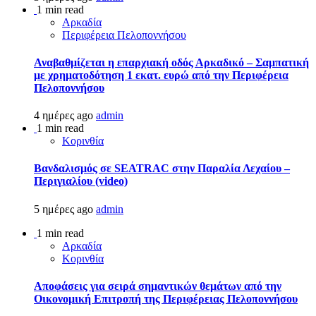
1 min read
Αρκαδία
Περιφέρεια Πελοποννήσου
Αναβαθμίζεται η επαρχιακή οδός Αρκαδικό – Σαμπατική
με χρηματοδότηση 1 εκατ. ευρώ από την Περιφέρεια
Πελοποννήσου
4 ημέρες ago
admin
1 min read
Κορινθία
Βανδαλισμός σε SEATRAC στην Παραλία Λεχαίου –
Περιγιαλίου (video)
5 ημέρες ago
admin
1 min read
Αρκαδία
Κορινθία
Αποφάσεις για σειρά σημαντικών θεμάτων από την
Οικονομική Επιτροπή της Περιφέρειας Πελοποννήσου