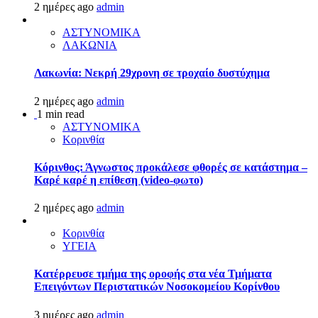
2 ημέρες ago
admin
ΑΣΤΥΝΟΜΙΚΑ
ΛΑΚΩΝΙΑ
Λακωνία: Νεκρή 29χρονη σε τροχαίο δυστύχημα
2 ημέρες ago
admin
1 min read
ΑΣΤΥΝΟΜΙΚΑ
Κορινθία
Κόρινθος: Άγνωστος προκάλεσε φθορές σε κατάστημα –
Καρέ καρέ η επίθεση (video-φωτο)
2 ημέρες ago
admin
Κορινθία
ΥΓΕΙΑ
Kατέρρευσε τμήμα της οροφής στα νέα Τμήματα
Επειγόντων Περιστατικών Νοσοκομείου Κορίνθου
3 ημέρες ago
admin