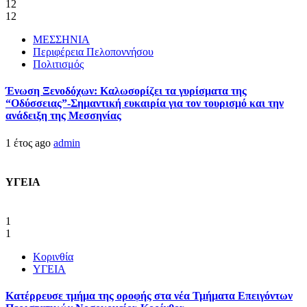
12
12
ΜΕΣΣΗΝΙΑ
Περιφέρεια Πελοποννήσου
Πολιτισμός
Ένωση Ξενοδόχων: Καλωσορίζει τα γυρίσματα της
“Οδύσσειας”-Σημαντική ευκαιρία για τον τουρισμό και την
ανάδειξη της Μεσσηνίας
1 έτος ago
admin
ΥΓΕΙΑ
1
1
Κορινθία
ΥΓΕΙΑ
Kατέρρευσε τμήμα της οροφής στα νέα Τμήματα Επειγόντων