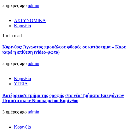
2 ημέρες ago
admin
ΑΣΤΥΝΟΜΙΚΑ
Κορινθία
1 min read
Κόρινθος: Άγνωστος προκάλεσε φθορές σε κατάστημα – Καρέ
καρέ η επίθεση (video-φωτο)
2 ημέρες ago
admin
Κορινθία
ΥΓΕΙΑ
Kατέρρευσε τμήμα της οροφής στα νέα Τμήματα Επειγόντων
Περιστατικών Νοσοκομείου Κορίνθου
3 ημέρες ago
admin
Κορινθία