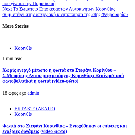
που γίνεται την Παρασκευή
Next
Το Σωματείο Επισκευαστών Αυτοκινήτων Κορινθίας
συμμετέχει στην απεργιακή κινητοποίηση της 28ης Φεβρουαρίου
More Stories
Κορινθία
1 min read
Χωρίς ενεργό μέτωπο η φωτιά στο Στεφάνι Κορίνθου –
Σ.Μουρίκης Αντιπεριφερειάρχης Κορινθίας: Ξεκίνησε από
φωτοβολταϊκά η φωτιά (video-φώτο)
18 ώρες ago
admin
ΕΚΤΑΚΤΟ ΔΕΛΤΙΟ
Κορινθία
Φωτιά στο Στεφάνι Κορινθίας – Ενισχύθηκαν οι επίγειες και
εναέριες δυνάμεις (video-φωτο)