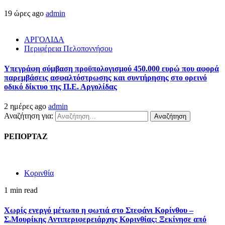
19 ώρες ago
admin
ΑΡΓΟΛΙΔΑ
Περιφέρεια Πελοποννήσου
Υπεγράφη σύμβαση προϋπολογισμού 450.000 ευρώ που αφορά
παρεμβάσεις ασφαλτόστρωσης και συντήρησης στο ορεινό
οδικό δίκτυο της Π.Ε. Αργολίδας
2 ημέρες ago
admin
Αναζήτηση για:
ΡΕΠΟΡΤΑΖ
Κορινθία
1 min read
Χωρίς ενεργό μέτωπο η φωτιά στο Στεφάνι Κορίνθου –
Σ.Μουρίκης Αντιπεριφερειάρχης Κορινθίας: Ξεκίνησε από