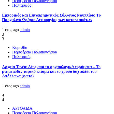
Περιφέρεια Πελοποννήσου
Πολιτισμός
Εμπορικός και Επιχειρηματικός Σύλλογος Ναυπλίου: Το
Πασχαλινό Ωράριο Λειτουργίας των καταστημάτων
1 έτος ago
admin
3
3
Κορινθία
Περιφέρεια Πελοποννήσου
Πολιτισμός
Αρχαία Τενέα: Δέος από τα αρχαιολογικά ευρήματα – Το
μνημειώδες ταφικό κτίσμα και το χρυσό δαχτυλίδι του
Απόλλωνα (φωτο)
1 έτος ago
admin
4
4
ΑΡΓΟΛΙΔΑ
Περιφέρεια Πελοποννήσου