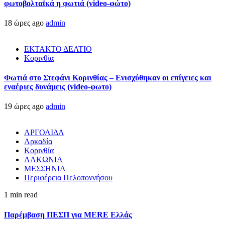
φωτοβολταϊκά η φωτιά (video-φώτο)
18 ώρες ago
admin
ΕΚΤΑΚΤΟ ΔΕΛΤΙΟ
Κορινθία
Φωτιά στο Στεφάνι Κορινθίας – Ενισχύθηκαν οι επίγειες και
εναέριες δυνάμεις (video-φωτο)
19 ώρες ago
admin
ΑΡΓΟΛΙΔΑ
Αρκαδία
Κορινθία
ΛΑΚΩΝΙΑ
ΜΕΣΣΗΝΙΑ
Περιφέρεια Πελοποννήσου
1 min read
Παρέμβαση ΠΕΣΠ για MERE Ελλάς