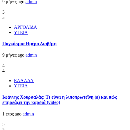
9 μήνες ago
admin
3
3
ΑΡΓΟΛΙΔΑ
ΥΓΕΙΑ
Παγκόσμια Ημέρα Διαβήτη
9 μήνες ago
admin
4
4
ΕΛΛΑΔΑ
ΥΓΕΙΑ
Ιωάννης Χουρσαλάς: Τι είναι η λιποπρωτεΐνη (a) και πώς
επηρεάζει την καρδιά (video)
1 έτος ago
admin
5
5