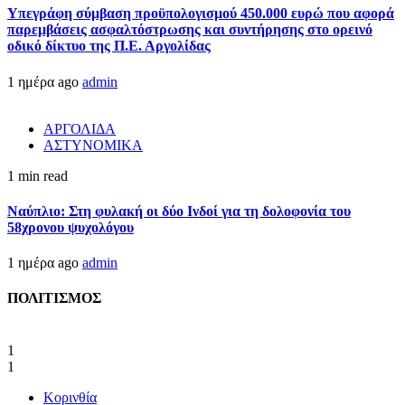
Υπεγράφη σύμβαση προϋπολογισμού 450.000 ευρώ που αφορά
παρεμβάσεις ασφαλτόστρωσης και συντήρησης στο ορεινό
οδικό δίκτυο της Π.Ε. Αργολίδας
1 ημέρα ago
admin
ΑΡΓΟΛΙΔΑ
ΑΣΤΥΝΟΜΙΚΑ
1 min read
Ναύπλιο: Στη φυλακή οι δύο Ινδοί για τη δολοφονία του
58χρονου ψυχολόγου
1 ημέρα ago
admin
ΠΟΛΙΤΙΣΜΟΣ
1
1
Κορινθία