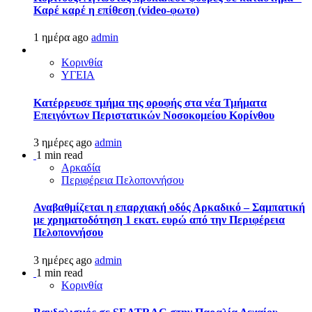
Καρέ καρέ η επίθεση (video-φωτο)
1 ημέρα ago
admin
Κορινθία
ΥΓΕΙΑ
Kατέρρευσε τμήμα της οροφής στα νέα Τμήματα
Επειγόντων Περιστατικών Νοσοκομείου Κορίνθου
3 ημέρες ago
admin
1 min read
Αρκαδία
Περιφέρεια Πελοποννήσου
Αναβαθμίζεται η επαρχιακή οδός Αρκαδικό – Σαμπατική
με χρηματοδότηση 1 εκατ. ευρώ από την Περιφέρεια
Πελοποννήσου
3 ημέρες ago
admin
1 min read
Κορινθία