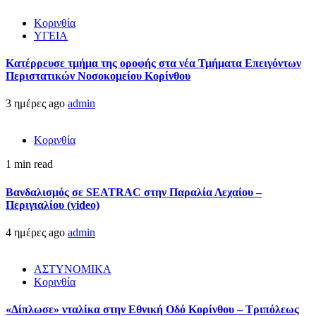
Κορινθία
ΥΓΕΙΑ
Kατέρρευσε τμήμα της οροφής στα νέα Τμήματα Επειγόντων
Περιστατικών Νοσοκομείου Κορίνθου
3 ημέρες ago
admin
Κορινθία
1 min read
Βανδαλισμός σε SEATRAC στην Παραλία Λεχαίου –
Περιγιαλίου (video)
4 ημέρες ago
admin
ΑΣΤΥΝΟΜΙΚΑ
Κορινθία
«Δίπλωσε» νταλίκα στην Εθνική Oδό Κορίνθου – Τριπόλεως