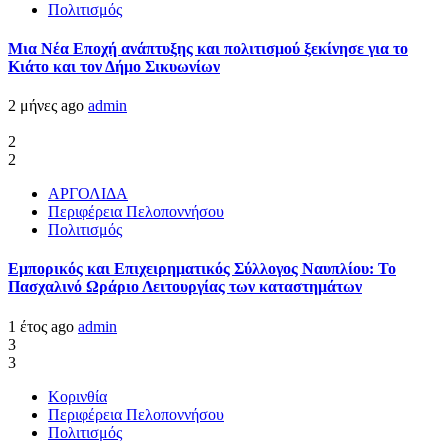
Πολιτισμός
Μια Νέα Εποχή ανάπτυξης και πολιτισμού ξεκίνησε για το
Κιάτο και τον Δήμο Σικυωνίων
2 μήνες ago
admin
2
2
ΑΡΓΟΛΙΔΑ
Περιφέρεια Πελοποννήσου
Πολιτισμός
Εμπορικός και Επιχειρηματικός Σύλλογος Ναυπλίου: Το
Πασχαλινό Ωράριο Λειτουργίας των καταστημάτων
1 έτος ago
admin
3
3
Κορινθία
Περιφέρεια Πελοποννήσου
Πολιτισμός