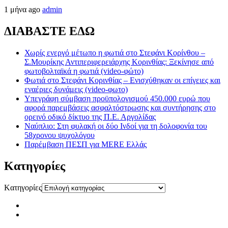
1 μήνα ago
admin
ΔΙΑΒΑΣΤΕ ΕΔΩ
Χωρίς ενεργό μέτωπο η φωτιά στο Στεφάνι Κορίνθου –
Σ.Μουρίκης Αντιπεριφερειάρχης Κορινθίας: Ξεκίνησε από
φωτοβολταϊκά η φωτιά (video-φώτο)
Φωτιά στο Στεφάνι Κορινθίας – Ενισχύθηκαν οι επίγειες και
εναέριες δυνάμεις (video-φωτο)
Υπεγράφη σύμβαση προϋπολογισμού 450.000 ευρώ που
αφορά παρεμβάσεις ασφαλτόστρωσης και συντήρησης στο
ορεινό οδικό δίκτυο της Π.Ε. Αργολίδας
Ναύπλιο: Στη φυλακή οι δύο Ινδοί για τη δολοφονία του
58χρονου ψυχολόγου
Παρέμβαση ΠΕΣΠ για MERE Ελλάς
Kατηγορίες
Kατηγορίες