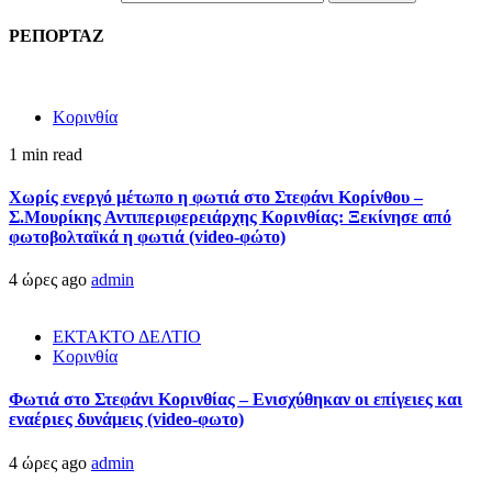
ΡΕΠΟΡΤΑΖ
Κορινθία
1 min read
Χωρίς ενεργό μέτωπο η φωτιά στο Στεφάνι Κορίνθου –
Σ.Μουρίκης Αντιπεριφερειάρχης Κορινθίας: Ξεκίνησε από
φωτοβολταϊκά η φωτιά (video-φώτο)
4 ώρες ago
admin
ΕΚΤΑΚΤΟ ΔΕΛΤΙΟ
Κορινθία
Φωτιά στο Στεφάνι Κορινθίας – Ενισχύθηκαν οι επίγειες και
εναέριες δυνάμεις (video-φωτο)
4 ώρες ago
admin