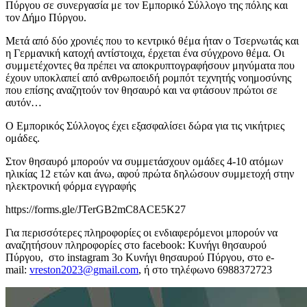
Πύργου σε συνεργασία με τον Εμπορικό Σύλλογο της πόλης και
τον Δήμο Πύργου.
Μετά από δύο χρονιές που το κεντρικό θέμα ήταν ο Τσερνωτάς και
η Γερμανική κατοχή αντίστοιχα, έρχεται ένα σύγχρονο θέμα. Οι
συμμετέχοντες θα πρέπει να αποκρυπτογραφήσουν μηνύματα που
έχουν υποκλαπεί από ανθρωποειδή ρομπότ τεχνητής νοημοσύνης
που επίσης αναζητούν τον θησαυρό και να φτάσουν πρώτοι σε
αυτόν…
Ο Εμπορικός Σύλλογος έχει εξασφαλίσει δώρα για τις νικήτριες
ομάδες.
Στον θησαυρό μπορούν να συμμετάσχουν ομάδες 4-10 ατόμων
ηλικίας 12 ετών και άνω, αφού πρώτα δηλώσουν συμμετοχή στην
ηλεκτρονική φόρμα εγγραφής
https://forms.gle/JTerGB2mC8ACE5K27
Για περισσότερες πληροφορίες οι ενδιαφερόμενοι μπορούν να
αναζητήσουν πληροφορίες στο facebook: Κυνήγι θησαυρού
Πύργου, στο instagram 3o Κυνήγι θησαυρού Πύργου, στο e-
mail:
vreston2023@gmail.com
, ή στο τηλέφωνο 6988372723