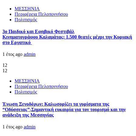
ΜΕΣΣΗΝΙΑ
Περιφέρεια Πελοποννήσου
Πολιτισμός
3ο Παιδικό και Εφηβικό Φεστιβάλ
Κινηματογράφου Καλαμάτας: 1.500 θεατές μέχρι την Κυριακή
στο Εργατικό
1 έτος ago
admin
12
12
ΜΕΣΣΗΝΙΑ
Περιφέρεια Πελοποννήσου
Πολιτισμός
Ένωση Ξενοδόχων: Καλωσορίζει τα γυρίσματα της
“Οδύσσειας”-Σημαντική ευκαιρία για τον τουρισμό και την
ανάδειξη της Μεσσηνίας
1 έτος ago
admin