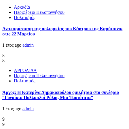
Αρκαδία
Περιφέρεια Πελοποννήσου
Πολιτισμός
Αναπαράσταση της πολιορκίας του Κάστρου της Καρύταινας
στις 22 Μαρτίου
1 έτος ago
admin
8
8
ΑΡΓΟΛΙΔΑ
Περιφέρεια Πελοποννήσου
Πολιτισμός
Άργος: Η Κατερίνα Δημακοπούλου ομιλήτρια στο συνέδριο
“Γυναίκα: Πολλαπλοί Ρόλοι, Μια Ταυτότητα”
1 έτος ago
admin
9
9