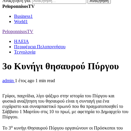
Αναζήτηση για:
PeloponnisosTV
Business
1
World
1
PeloponnisosTV
ΗΛΕΙΑ
Περιφέρεια Πελοποννήσου
Τεχνολογία
3ο Κυνήγι θησαυρού Πύργου
admin
1 έτος ago
1 min read
Γρίφοι, παιχνίδια, λίγο ψάξιμο στην ιστορία του Πύργου και
φυσικά αναζήτηση του θησαυρού είναι η συνταγή για ένα
ευχάριστο και συναρπαστικό πρωινό που θα πραγματοποιηθεί το
Σάββατο 1 Μαρτίου στις 10 το πρωί, με αφετηρία το Δημαρχείο του
Πύργου.
ο
Το 3
κυνήγι Θησαυρού Πύργου οργανώνουν οι Πρόσκοποι του