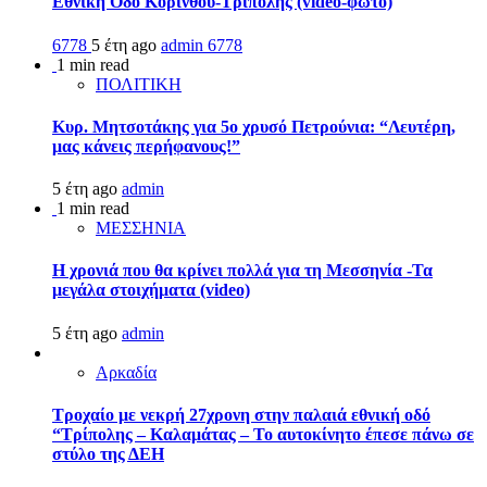
Εθνική Οδό Κορίνθου-Τρίπολης (video-φώτο)
6778
5 έτη ago
admin
6778
1 min read
ΠΟΛΙΤΙΚΗ
Κυρ. Μητσοτάκης για 5ο χρυσό Πετρούνια: “Λευτέρη,
μας κάνεις περήφανους!”
5 έτη ago
admin
1 min read
ΜΕΣΣΗΝΙΑ
Η χρονιά που θα κρίνει πολλά για τη Μεσσηνία -Τα
μεγάλα στοιχήματα (video)
5 έτη ago
admin
Αρκαδία
Τροχαίο με νεκρή 27χρονη στην παλαιά εθνική οδό
“Τρίπολης – Καλαμάτας – Το αυτοκίνητο έπεσε πάνω σε
στύλο της ΔΕΗ