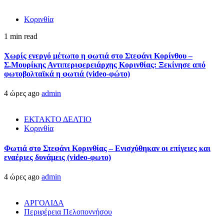
Κορινθία
1 min read
Χωρίς ενεργό μέτωπο η φωτιά στο Στεφάνι Κορίνθου –
Σ.Μουρίκης Αντιπεριφερειάρχης Κορινθίας: Ξεκίνησε από
φωτοβολταϊκά η φωτιά (video-φώτο)
4 ώρες ago
admin
ΕΚΤΑΚΤΟ ΔΕΛΤΙΟ
Κορινθία
Φωτιά στο Στεφάνι Κορινθίας – Ενισχύθηκαν οι επίγειες και
εναέριες δυνάμεις (video-φωτο)
4 ώρες ago
admin
ΑΡΓΟΛΙΔΑ
Περιφέρεια Πελοποννήσου