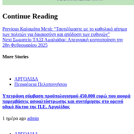
Continue Reading
Previous
Καλαμάτα Μετά: “Ταυτιζόμαστε με το καθολικό αίτημα
των πολιτών για δικαιοσύνη και απόδοση των ευθυνών”
Next
Σωματείο ΤΑΞΙ Αμαλιάδας: Απεργιακή κινητοποίηση την
28η Φεβρουαρίου 2025
More Stories
ΑΡΓΟΛΙΔΑ
Περιφέρεια Πελοποννήσου
Υπεγράφη σύμβαση προϋπολογισμού 450.000 ευρώ που αφορά
παρεμβάσεις ασφαλτόστρωσης και συντήρησης στο ορεινό
οδικό δίκτυο της Π.Ε. Αργολίδας
1 ημέρα ago
admin
ΑΡΓΟΛΙΔΑ