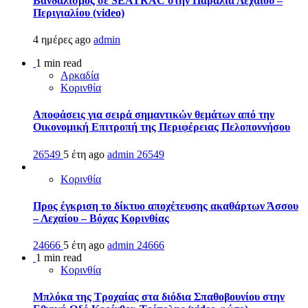
Βανδαλισμός σε SEATRAC στην Παραλία Λεχαίου –
Περιγιαλίου (video)
4 ημέρες ago
admin
1 min read
Αρκαδία
Κορινθία
Αποφάσεις για σειρά σημαντικών θεμάτων από την
Οικονομική Επιτροπή της Περιφέρειας Πελοποννήσου
26549
5 έτη ago
admin
26549
Κορινθία
Προς έγκριση το δίκτυο αποχέτευσης ακαθάρτων Άσσου
– Λεχαίου – Βόχας Κορινθίας
24666
5 έτη ago
admin
24666
1 min read
Κορινθία
Μπλόκα της Τροχαίας στα διόδια Σπαθοβουνίου στην