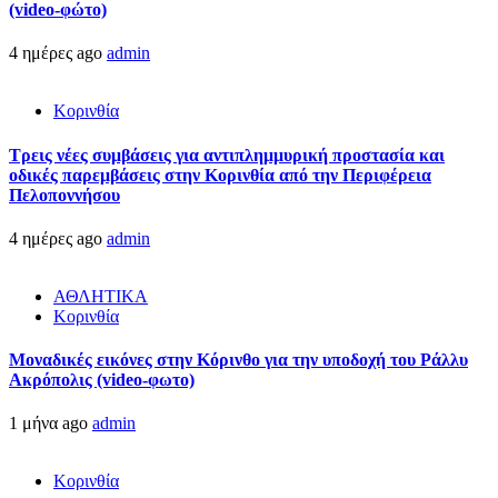
(video-φώτο)
4 ημέρες ago
admin
Κορινθία
Τρεις νέες συμβάσεις για αντιπλημμυρική προστασία και
οδικές παρεμβάσεις στην Κορινθία από την Περιφέρεια
Πελοποννήσου
4 ημέρες ago
admin
ΑΘΛΗΤΙΚΑ
Κορινθία
Μοναδικές εικόνες στην Κόρινθο για την υποδοχή του Ράλλυ
Ακρόπολις (video-φωτο)
1 μήνα ago
admin
Κορινθία