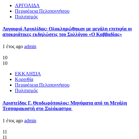
ΑΡΓΟΛΙΔΑ
Περιφέρεια Πελοποννήσου
Πολιτισμός
Λυγουριό Αργολίδας: Ολοκληρώθηκαν με μεγάλη επιτυχία οι
αποκριάτικες εκδηλώσεις του Συλλόγου «Ο Καββαδίας»
1 έτος ago
admin
10
10
ΕΚΚΛΗΣΙΑ
Κορινθία
Περιφέρεια Πελοποννήσου
Πολιτισμός
Αριστείδης Γ. Θεοδωρόπουλος: Μηνύματα από τη Μεγάλη
Τεσσαρακοστή στο Ξυλόκαστρο
1 έτος ago
admin
11
11