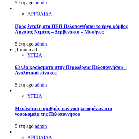
5 έτη ago
admin
ΑΡΓΟΛΙΔΑ
Προς ένταξη στο ΠΕΠ Πελοποννήσου το έργο κόμβος
Αρχαίας Νεμέας – Δερβενάκια – Μυκήνες
5 έτη ago
admin
1 min read
ΥΓΕΙΑ
63 νέα κρούσματα στην Περιφέρεια Πελοποννήσου –
Αναλυτικοί πίνακες
5 έτη ago
admin
ΥΓΕΙΑ
Μειώνεται ο αριθμός των νοσηλευομένων στα
νοσοκομεία της Πελοποννήσου
5 έτη ago
admin
ΑΡΓΟΛΙΔΑ