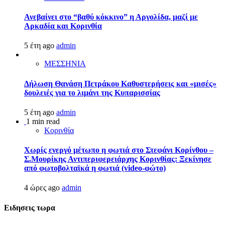
Ανεβαίνει στο “βαθύ κόκκινο” η Αργολίδα, μαζί με
Αρκαδία και Κορινθία
5 έτη ago
admin
ΜΕΣΣΗΝΙΑ
Δήλωση Θανάση Πετράκου Καθυστερήσεις και «μισές»
δουλειές για το λιμάνι της Κυπαρισσίας
5 έτη ago
admin
1 min read
Κορινθία
Χωρίς ενεργό μέτωπο η φωτιά στο Στεφάνι Κορίνθου –
Σ.Μουρίκης Αντιπεριφερειάρχης Κορινθίας: Ξεκίνησε
από φωτοβολταϊκά η φωτιά (video-φώτο)
4 ώρες ago
admin
Ειδησεις τωρα