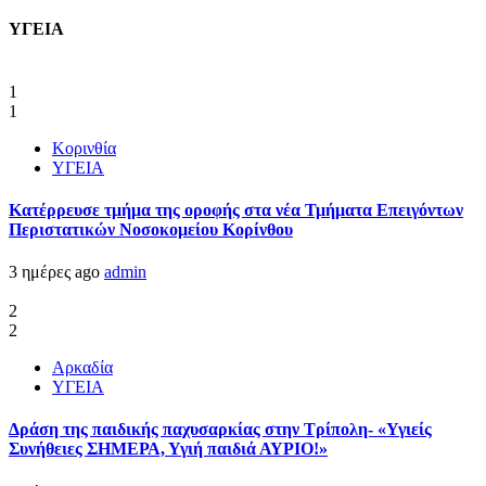
ΥΓΕΙΑ
1
1
Κορινθία
ΥΓΕΙΑ
Kατέρρευσε τμήμα της οροφής στα νέα Τμήματα Επειγόντων
Περιστατικών Νοσοκομείου Κορίνθου
3 ημέρες ago
admin
2
2
Αρκαδία
ΥΓΕΙΑ
Δράση της παιδικής παχυσαρκίας στην Τρίπολη- «Υγιείς
Συνήθειες ΣΗΜΕΡΑ, Υγιή παιδιά ΑΥΡΙΟ!»