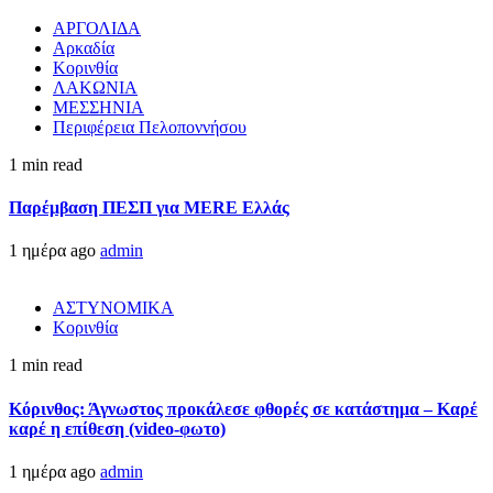
ΑΡΓΟΛΙΔΑ
Αρκαδία
Κορινθία
ΛΑΚΩΝΙΑ
ΜΕΣΣΗΝΙΑ
Περιφέρεια Πελοποννήσου
1 min read
Παρέμβαση ΠΕΣΠ για MERE Ελλάς
1 ημέρα ago
admin
ΑΣΤΥΝΟΜΙΚΑ
Κορινθία
1 min read
Κόρινθος: Άγνωστος προκάλεσε φθορές σε κατάστημα – Καρέ
καρέ η επίθεση (video-φωτο)
1 ημέρα ago
admin