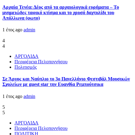
Αρχαία Τενέα: Δέος από τα αρχαιολογικά ευρήματα – Το
μνημειώδες ταφικό κτίσμα και το χρυσό δαχτυλίδι του
Απόλλωνα (φωτο)
1 έτος ago
admin
4
4
ΑΡΓΟΛΙΔΑ
Περιφέρεια Πελοποννήσου
Πολιτισμός
Σε Άργος και Ναύπλιο το 3ο Πανελλήνιο Φεστιβάλ Μουσικών
Σχολείων με guest star την Ευανθία Ρεμπούτσικα
1 έτος ago
admin
5
5
ΑΡΓΟΛΙΔΑ
Περιφέρεια Πελοποννήσου
ΠΟΛΙΤΙΚΗ