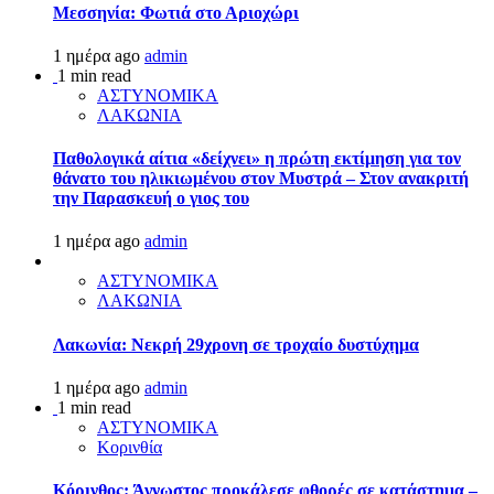
Μεσσηνία: Φωτιά στο Αριοχώρι
1 ημέρα ago
admin
1 min read
ΑΣΤΥΝΟΜΙΚΑ
ΛΑΚΩΝΙΑ
Παθολογικά αίτια «δείχνει» η πρώτη εκτίμηση για τον
θάνατο του ηλικιωμένου στον Μυστρά – Στον ανακριτή
την Παρασκευή ο γιος του
1 ημέρα ago
admin
ΑΣΤΥΝΟΜΙΚΑ
ΛΑΚΩΝΙΑ
Λακωνία: Νεκρή 29χρονη σε τροχαίο δυστύχημα
1 ημέρα ago
admin
1 min read
ΑΣΤΥΝΟΜΙΚΑ
Κορινθία
Κόρινθος: Άγνωστος προκάλεσε φθορές σε κατάστημα –