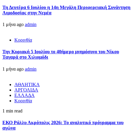
Τη Δευτέρα 6 Ιουλίου η 14η Μεγάλη Περιφερειακή Συνάντηση
Αιμοδοσίας στην Νεμέα
1 μήνα ago
admin
Κορινθία
Την Κυριακή 5 Ιουλίου το 40ήμερο μνημόσυνο του Νίκου
Ταγαρά στο Χιλιομόδι
1 μήνα ago
admin
ΑΘΛΗΤΙΚΑ
ΑΡΓΟΛΙΔΑ
ΕΛΛΑΔΑ
Κορινθία
1 min read
ΕΚΟ Ράλλυ Ακρόπολις 2026: Το αναλυτικό πρόγραμμα του
αγώνα