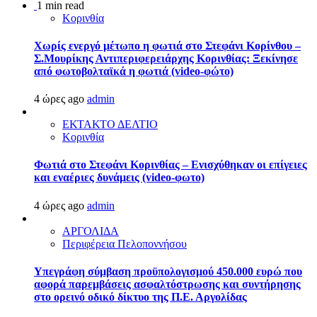
1 min read
Κορινθία
Χωρίς ενεργό μέτωπο η φωτιά στο Στεφάνι Κορίνθου –
Σ.Μουρίκης Αντιπεριφερειάρχης Κορινθίας: Ξεκίνησε
από φωτοβολταϊκά η φωτιά (video-φώτο)
4 ώρες ago
admin
ΕΚΤΑΚΤΟ ΔΕΛΤΙΟ
Κορινθία
Φωτιά στο Στεφάνι Κορινθίας – Ενισχύθηκαν οι επίγειες
και εναέριες δυνάμεις (video-φωτο)
4 ώρες ago
admin
ΑΡΓΟΛΙΔΑ
Περιφέρεια Πελοποννήσου
Υπεγράφη σύμβαση προϋπολογισμού 450.000 ευρώ που
αφορά παρεμβάσεις ασφαλτόστρωσης και συντήρησης
στο ορεινό οδικό δίκτυο της Π.Ε. Αργολίδας