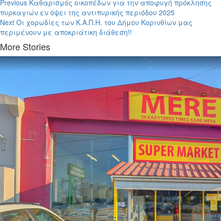
Previous
Καθαρισμός οικοπέδων για την αποφυγή πρόκλησης
πυρκαγιών εν όψει της αντιπυρικής περιόδου 2025
Next
Oι χορωδίες των Κ.Α.Π.Η. του Δήμου Κορινθίων μας
περιμένουν με αποκριάτικη διάθεση!!
More Stories