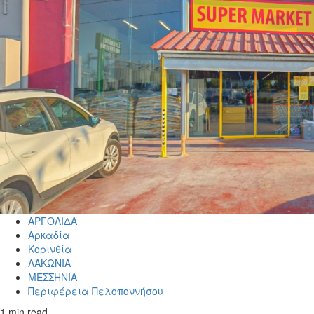
ΑΡΓΟΛΙΔΑ
Αρκαδία
Κορινθία
ΛΑΚΩΝΙΑ
ΜΕΣΣΗΝΙΑ
Περιφέρεια Πελοποννήσου
1 min read