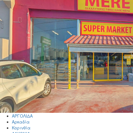
ΑΡΓΟΛΙΔΑ
Αρκαδία
Κορινθία