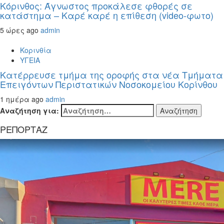
Κόρινθος: Άγνωστος προκάλεσε φθορές σε
κατάστημα – Καρέ καρέ η επίθεση (video-φωτο)
5 ώρες ago
admin
Κορινθία
ΥΓΕΙΑ
Kατέρρευσε τμήμα της οροφής στα νέα Τμήματα
Επειγόντων Περιστατικών Νοσοκομείου Κορίνθου
1 ημέρα ago
admin
Αναζήτηση για:
ΡΕΠΟΡΤΑΖ