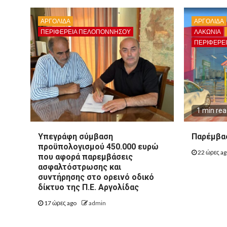
ΑΡΓΟΛΙΔΑ
ΑΡΓΟΛΙΔΑ
ΠΕΡΙΦΈΡΕΙΑ ΠΕΛΟΠΟΝΝΉΣΟΥ
ΛΑΚΩΝΙΑ
ΠΕΡΙΦΈΡΕ
1 min re
Υπεγράφη σύμβαση
Παρέμβασ
προϋπολογισμού 450.000 ευρώ
22 ώρες a
που αφορά παρεμβάσεις
ασφαλτόστρωσης και
συντήρησης στο ορεινό οδικό
δίκτυο της Π.Ε. Αργολίδας
17 ώρες ago
admin