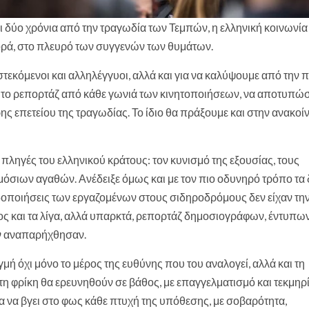
δύο χρόνια από την τραγωδία των Τεμπών, η ελληνική κοινωνία
φορά, στο πλευρό των συγγενών των θυμάτων.
στεκόμενοι και αλληλέγγυοι, αλλά και για να καλύψουμε από την
ε το ρεπορτάζ από κάθε γωνιά των κινητοποιήσεων, να αποτυπώ
ρης επετείου της τραγωδίας. Το ίδιο θα πράξουμε και στην ανακο
ς πληγές του ελληνικού κράτους: τον κυνισμό της εξουσίας, τους
μόσιων αγαθών. Ανέδειξε όμως και με τον πιο οδυνηρό τρόπο τα
δοποιήσεις των εργαζομένων στους σιδηροδρόμους δεν είχαν τη
 και τα λίγα, αλλά υπαρκτά, ρεπορτάζ δημοσιογράφων, έντυπων
ν αναπαρήχθησαν.
ή όχι μόνο το μέρος της ευθύνης που του αναλογεί, αλλά και τη
πωτη φρίκη θα ερευνηθούν σε βάθος, με επαγγελματισμό και τεκμη
α να βγει στο φως κάθε πτυχή της υπόθεσης, με σοβαρότητα,