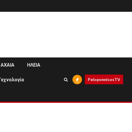
ΑΧΑΙΑ
ΗΛΕΙΑ
Τεχνολογία
PeloponnisosTV