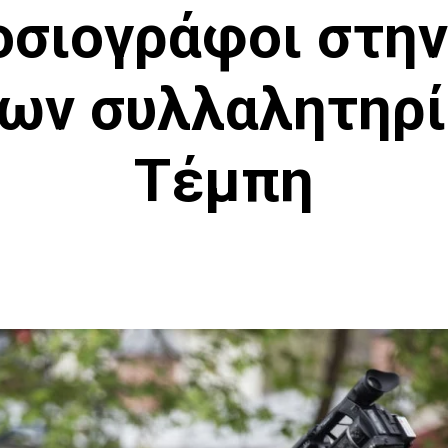
οσιογράφοι στη
ων συλλαλητηρί
Τέμπη