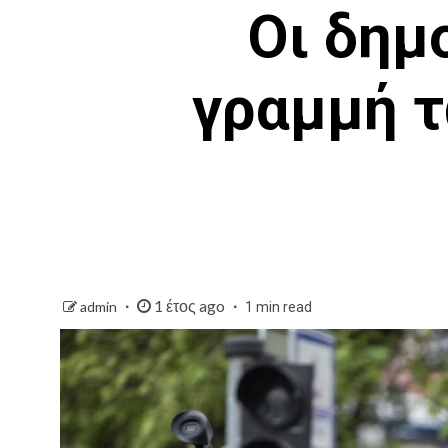
Οι δημ
γραμμή τ
1 έτος ago
admin
1 min read