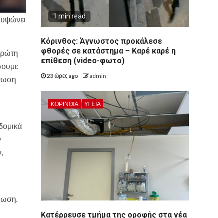
1 min read
 υψώνει
Κόρινθος: Άγνωστος προκάλεσε
φθορές σε κατάστημα – Καρέ καρέ η
 πρώτη
επίθεση (video-φωτο)
σουμε
23 ώρες ago
admin
ίνωση
ΚΟΡΙΝΘΊΑ
ΥΓΕΙΑ
 δομικά
ν
,
ρίωση.
Kατέρρευσε τμήμα της οροφής στα νέα