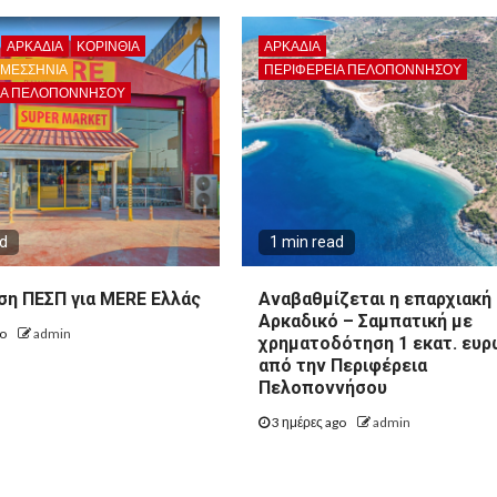
ΑΡΚΑΔΊΑ
ΚΟΡΙΝΘΊΑ
ΑΡΚΑΔΊΑ
ΜΕΣΣΗΝΙΑ
ΠΕΡΙΦΈΡΕΙΑ ΠΕΛΟΠΟΝΝΉΣΟΥ
ΙΑ ΠΕΛΟΠΟΝΝΉΣΟΥ
ad
1 min read
η ΠΕΣΠ για MERE Ελλάς
Αναβαθμίζεται η επαρχιακή
Αρκαδικό – Σαμπατική με
go
admin
χρηματοδότηση 1 εκατ. ευ
από την Περιφέρεια
Πελοποννήσου
3 ημέρες ago
admin