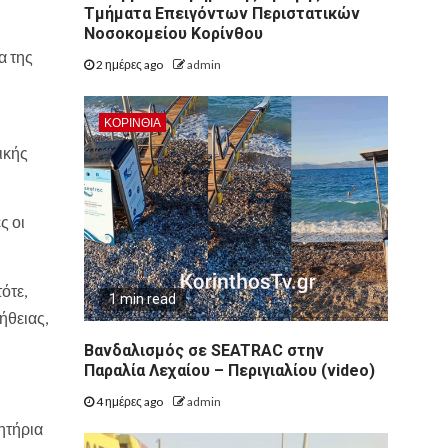
Τμήματα Επειγόντων Περιστατικών
Νοσοκομείου Κορίνθου
α της
2 ημέρες ago
admin
ΚΟΡΙΝΘΊΑ
ικής
ς οι
ότε,
1 min read
ήθειας,
Βανδαλισμός σε SEATRAC στην
Παραλία Λεχαίου – Περιγιαλίου (video)
4 ημέρες ago
admin
ητήρια