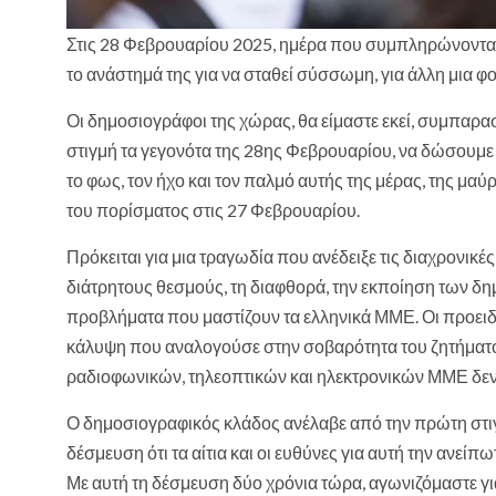
Στις 28 Φεβρουαρίου 2025, ημέρα που συμπληρώνονται 
το ανάστημά της για να σταθεί σύσσωμη, για άλλη μια 
Οι δημοσιογράφοι της χώρας, θα είμαστε εκεί, συμπαρα
στιγμή τα γεγονότα της 28ης Φεβρουαρίου, να δώσουμ
το φως, τον ήχο και τον παλμό αυτής της μέρας, της μαύ
του πορίσματος στις 27 Φεβρουαρίου.
Πρόκειται για μια τραγωδία που ανέδειξε τις διαχρονικέ
διάτρητους θεσμούς, τη διαφθορά, την εκποίηση των δη
προβλήματα που μαστίζουν τα ελληνικά ΜΜΕ. Οι προει
κάλυψη που αναλογούσε στην σοβαρότητα του ζητήματος
ραδιοφωνικών, τηλεοπτικών και ηλεκτρονικών ΜΜΕ δε
Ο δημοσιογραφικός κλάδος ανέλαβε από την πρώτη στιγμ
δέσμευση ότι τα αίτια και οι ευθύνες για αυτή την ανεί
Με αυτή τη δέσμευση δύο χρόνια τώρα, αγωνιζόμαστε γι