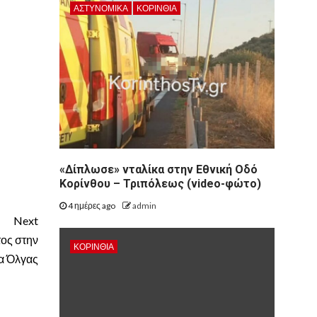
ΑΣΤΥΝΟΜΙΚΑ
ΚΟΡΙΝΘΊΑ
«Δίπλωσε» νταλίκα στην Εθνική Oδό
Κορίνθου – Τριπόλεως (video-φώτο)
4 ημέρες ago
admin
Next
ος στην
ΚΟΡΙΝΘΊΑ
α Όλγας