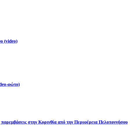
 (video)
deo-φώτο)
ς παρεμβάσεις στην Κορινθία από την Περιφέρεια Πελοποννήσου