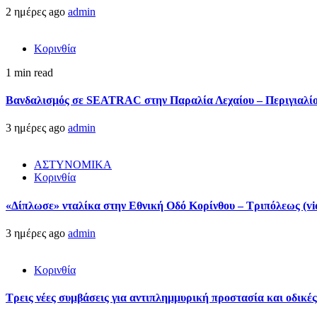
2 ημέρες ago
admin
Κορινθία
1 min read
Βανδαλισμός σε SEATRAC στην Παραλία Λεχαίου – Περιγιαλίου
3 ημέρες ago
admin
ΑΣΤΥΝΟΜΙΚΑ
Κορινθία
«Δίπλωσε» νταλίκα στην Εθνική Oδό Κορίνθου – Τριπόλεως (vi
3 ημέρες ago
admin
Κορινθία
Τρεις νέες συμβάσεις για αντιπλημμυρική προστασία και οδικέ