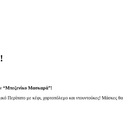
!
ον
“Μπεζενίκο Μασκαρά”!
ικό Περίπατο με κέφι, χαρτοπόλεμο και ντουντούκες! Μάσκες θα