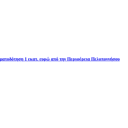
ηματοδότηση 1 εκατ. ευρώ από την Περιφέρεια Πελοποννήσου