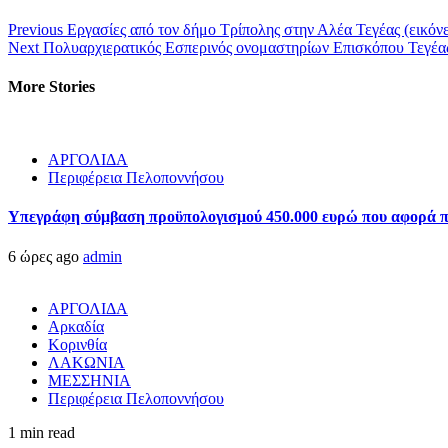
Previous
Εργασίες από τον δήμο Τρίπολης στην Αλέα Τεγέας (εικόνε
Next
Πολυαρχιερατικός Εσπερινός ονομαστηρίων Επισκόπου Τεγέας
More Stories
ΑΡΓΟΛΙΔΑ
Περιφέρεια Πελοποννήσου
Υπεγράφη σύμβαση προϋπολογισμού 450.000 ευρώ που αφορά πα
6 ώρες ago
admin
ΑΡΓΟΛΙΔΑ
Αρκαδία
Κορινθία
ΛΑΚΩΝΙΑ
ΜΕΣΣΗΝΙΑ
Περιφέρεια Πελοποννήσου
1 min read