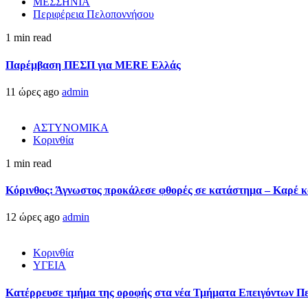
ΜΕΣΣΗΝΙΑ
Περιφέρεια Πελοποννήσου
1 min read
Παρέμβαση ΠΕΣΠ για MERE Ελλάς
11 ώρες ago
admin
ΑΣΤΥΝΟΜΙΚΑ
Κορινθία
1 min read
Κόρινθος: Άγνωστος προκάλεσε φθορές σε κατάστημα – Καρέ κα
12 ώρες ago
admin
Κορινθία
ΥΓΕΙΑ
Kατέρρευσε τμήμα της οροφής στα νέα Τμήματα Επειγόντων Π