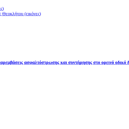
ς)
 Θεοκλήτου (εικόνες)
ρεμβάσεις ασφαλτόστρωσης και συντήρησης στο ορεινό οδικό δ