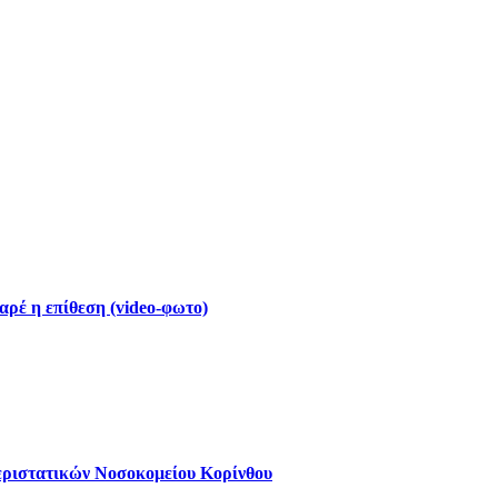
ρέ η επίθεση (video-φωτο)
εριστατικών Νοσοκομείου Κορίνθου