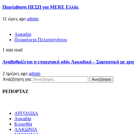
Παρέμβαση ΠΕΣΠ για MERE Ελλάς
11 ώρες ago
admin
Αρκαδία
Περιφέρεια Πελοποννήσου
1 min read
Αναβαθμίζεται η επαρχιακή οδός Αρκαδικό – Σαμπατική με χρ
2 ημέρες ago
admin
Αναζήτηση για:
ΡΕΠΟΡΤΑΖ
ΑΡΓΟΛΙΔΑ
Αρκαδία
Κορινθία
ΛΑΚΩΝΙΑ