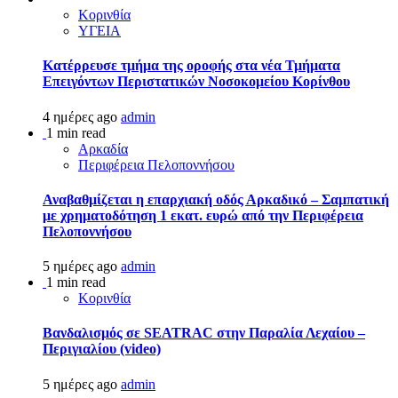
Κορινθία
ΥΓΕΙΑ
Kατέρρευσε τμήμα της οροφής στα νέα Τμήματα
Επειγόντων Περιστατικών Νοσοκομείου Κορίνθου
4 ημέρες ago
admin
1 min read
Αρκαδία
Περιφέρεια Πελοποννήσου
Αναβαθμίζεται η επαρχιακή οδός Αρκαδικό – Σαμπατική
με χρηματοδότηση 1 εκατ. ευρώ από την Περιφέρεια
Πελοποννήσου
5 ημέρες ago
admin
1 min read
Κορινθία
Βανδαλισμός σε SEATRAC στην Παραλία Λεχαίου –
Περιγιαλίου (video)
5 ημέρες ago
admin