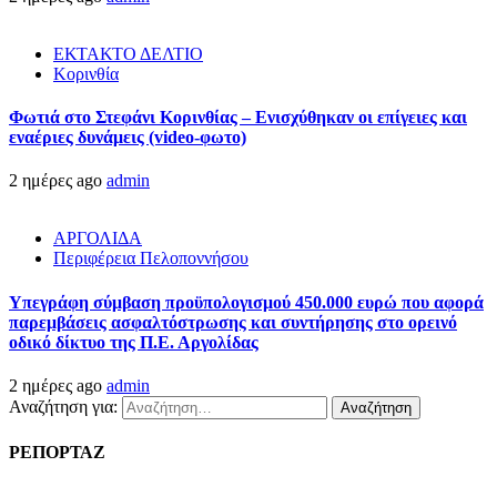
ΕΚΤΑΚΤΟ ΔΕΛΤΙΟ
Κορινθία
Φωτιά στο Στεφάνι Κορινθίας – Ενισχύθηκαν οι επίγειες και
εναέριες δυνάμεις (video-φωτο)
2 ημέρες ago
admin
ΑΡΓΟΛΙΔΑ
Περιφέρεια Πελοποννήσου
Υπεγράφη σύμβαση προϋπολογισμού 450.000 ευρώ που αφορά
παρεμβάσεις ασφαλτόστρωσης και συντήρησης στο ορεινό
οδικό δίκτυο της Π.Ε. Αργολίδας
2 ημέρες ago
admin
Αναζήτηση για:
ΡΕΠΟΡΤΑΖ