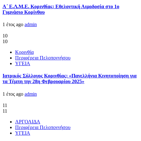
Α΄ Ε.Λ.Μ.Ε. Κορινθίας: Εθελοντική Αιμοδοσία στο 1ο
Γυμνάσιο Κορίνθου
1 έτος ago
admin
10
10
Κορινθία
Περιφέρεια Πελοποννήσου
ΥΓΕΙΑ
Ιατρικός Σύλλογος Κορινθίας: «Πανελλήνια Κινητοποίηση για
τα Τέμπη την 28η Φεβρουαρίου 2025»
1 έτος ago
admin
11
11
ΑΡΓΟΛΙΔΑ
Περιφέρεια Πελοποννήσου
ΥΓΕΙΑ