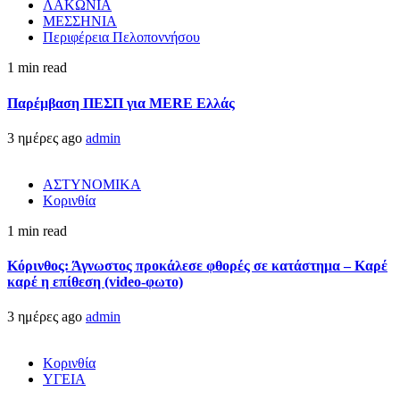
ΛΑΚΩΝΙΑ
ΜΕΣΣΗΝΙΑ
Περιφέρεια Πελοποννήσου
1 min read
Παρέμβαση ΠΕΣΠ για MERE Ελλάς
3 ημέρες ago
admin
ΑΣΤΥΝΟΜΙΚΑ
Κορινθία
1 min read
Κόρινθος: Άγνωστος προκάλεσε φθορές σε κατάστημα – Καρέ
καρέ η επίθεση (video-φωτο)
3 ημέρες ago
admin
Κορινθία
ΥΓΕΙΑ