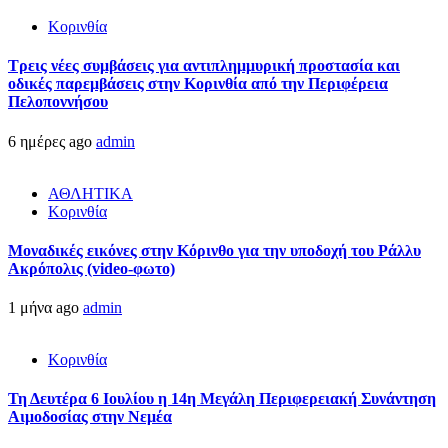
Κορινθία
Τρεις νέες συμβάσεις για αντιπλημμυρική προστασία και
οδικές παρεμβάσεις στην Κορινθία από την Περιφέρεια
Πελοποννήσου
6 ημέρες ago
admin
ΑΘΛΗΤΙΚΑ
Κορινθία
Μοναδικές εικόνες στην Κόρινθο για την υποδοχή του Ράλλυ
Ακρόπολις (video-φωτο)
1 μήνα ago
admin
Κορινθία
Τη Δευτέρα 6 Ιουλίου η 14η Μεγάλη Περιφερειακή Συνάντηση
Αιμοδοσίας στην Νεμέα