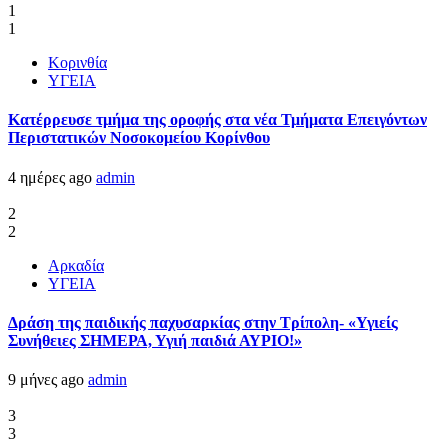
1
1
Κορινθία
ΥΓΕΙΑ
Kατέρρευσε τμήμα της οροφής στα νέα Τμήματα Επειγόντων
Περιστατικών Νοσοκομείου Κορίνθου
4 ημέρες ago
admin
2
2
Αρκαδία
ΥΓΕΙΑ
Δράση της παιδικής παχυσαρκίας στην Τρίπολη- «Υγιείς
Συνήθειες ΣΗΜΕΡΑ, Υγιή παιδιά ΑΥΡΙΟ!»
9 μήνες ago
admin
3
3