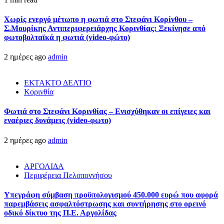
Χωρίς ενεργό μέτωπο η φωτιά στο Στεφάνι Κορίνθου –
Σ.Μουρίκης Αντιπεριφερειάρχης Κορινθίας: Ξεκίνησε από
φωτοβολταϊκά η φωτιά (video-φώτο)
2 ημέρες ago
admin
ΕΚΤΑΚΤΟ ΔΕΛΤΙΟ
Κορινθία
Φωτιά στο Στεφάνι Κορινθίας – Ενισχύθηκαν οι επίγειες και
εναέριες δυνάμεις (video-φωτο)
2 ημέρες ago
admin
ΑΡΓΟΛΙΔΑ
Περιφέρεια Πελοποννήσου
Υπεγράφη σύμβαση προϋπολογισμού 450.000 ευρώ που αφορά
παρεμβάσεις ασφαλτόστρωσης και συντήρησης στο ορεινό
οδικό δίκτυο της Π.Ε. Αργολίδας