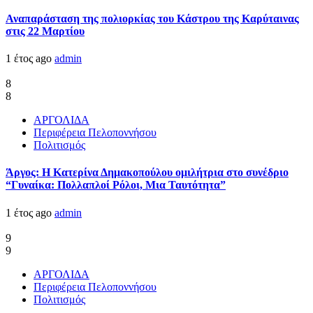
Αναπαράσταση της πολιορκίας του Κάστρου της Καρύταινας
στις 22 Μαρτίου
1 έτος ago
admin
8
8
ΑΡΓΟΛΙΔΑ
Περιφέρεια Πελοποννήσου
Πολιτισμός
Άργος: Η Κατερίνα Δημακοπούλου ομιλήτρια στο συνέδριο
“Γυναίκα: Πολλαπλοί Ρόλοι, Μια Ταυτότητα”
1 έτος ago
admin
9
9
ΑΡΓΟΛΙΔΑ
Περιφέρεια Πελοποννήσου
Πολιτισμός