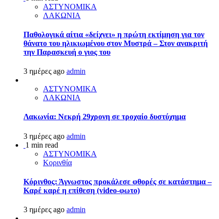
ΑΣΤΥΝΟΜΙΚΑ
ΛΑΚΩΝΙΑ
Παθολογικά αίτια «δείχνει» η πρώτη εκτίμηση για τον
θάνατο του ηλικιωμένου στον Μυστρά – Στον ανακριτή
την Παρασκευή ο γιος του
3 ημέρες ago
admin
ΑΣΤΥΝΟΜΙΚΑ
ΛΑΚΩΝΙΑ
Λακωνία: Νεκρή 29χρονη σε τροχαίο δυστύχημα
3 ημέρες ago
admin
1 min read
ΑΣΤΥΝΟΜΙΚΑ
Κορινθία
Κόρινθος: Άγνωστος προκάλεσε φθορές σε κατάστημα –
Καρέ καρέ η επίθεση (video-φωτο)
3 ημέρες ago
admin