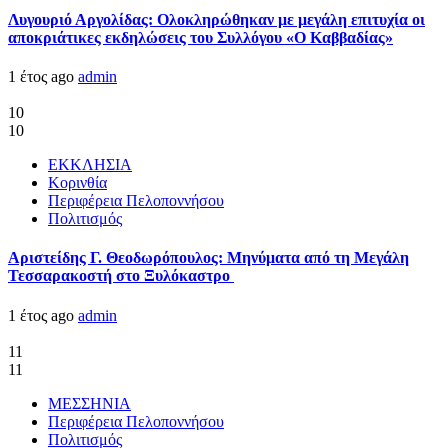
Λυγουριό Αργολίδας: Ολοκληρώθηκαν με μεγάλη επιτυχία οι
αποκριάτικες εκδηλώσεις του Συλλόγου «Ο Καββαδίας»
1 έτος ago
admin
10
10
ΕΚΚΛΗΣΙΑ
Κορινθία
Περιφέρεια Πελοποννήσου
Πολιτισμός
Αριστείδης Γ. Θεοδωρόπουλος: Μηνύματα από τη Μεγάλη
Τεσσαρακοστή στο Ξυλόκαστρο
1 έτος ago
admin
11
11
ΜΕΣΣΗΝΙΑ
Περιφέρεια Πελοποννήσου
Πολιτισμός