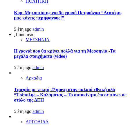
ΠΟΛΙΤΙΚΗ
Κυρ. Μητσοτάκης για 5ο χρυσό Πετρούνια: “Λευτέρη,
μας κάνεις περήφανους!”
5 έτη ago
admin
1 min read
ΜΕΣΣΗΝΙΑ
Η χρονιά που θα κρίνει πολλά για τη Μεσσηνία -Τα
μεγάλα στοιχήματα (video)
5 έτη ago
admin
Αρκαδία
Τροχαίο με νεκρή 27χρονη στην παλαιά εθνική οδό
“Τρίπολης – Καλαμάτας – Το αυτοκίνητο έπεσε πάνω σε
στύλο της ΔΕΗ
5 έτη ago
admin
ΑΡΓΟΛΙΔΑ