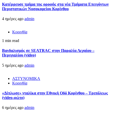
Kατέρρευσε τμήμα της οροφής στα νέα Τμήματα Επειγόντων
Περιστατικών Νοσοκομείου Κορίνθου
4 ημέρες ago
admin
Κορινθία
1 min read
Βανδαλισμός σε SEATRAC στην Παραλία Λεχαίου –
Περιγιαλίου (video)
5 ημέρες ago
admin
ΑΣΤΥΝΟΜΙΚΑ
Κορινθία
«Δίπλωσε» νταλίκα στην Εθνική Oδό Κορίνθου – Τριπόλεως
(video-φώτο)
6 ημέρες ago
admin