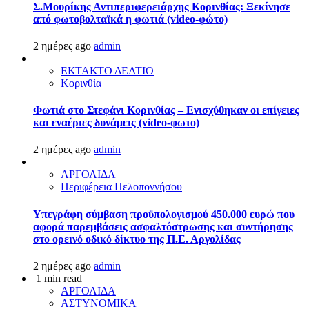
Σ.Μουρίκης Αντιπεριφερειάρχης Κορινθίας: Ξεκίνησε
από φωτοβολταϊκά η φωτιά (video-φώτο)
2 ημέρες ago
admin
ΕΚΤΑΚΤΟ ΔΕΛΤΙΟ
Κορινθία
Φωτιά στο Στεφάνι Κορινθίας – Ενισχύθηκαν οι επίγειες
και εναέριες δυνάμεις (video-φωτο)
2 ημέρες ago
admin
ΑΡΓΟΛΙΔΑ
Περιφέρεια Πελοποννήσου
Υπεγράφη σύμβαση προϋπολογισμού 450.000 ευρώ που
αφορά παρεμβάσεις ασφαλτόστρωσης και συντήρησης
στο ορεινό οδικό δίκτυο της Π.Ε. Αργολίδας
2 ημέρες ago
admin
1 min read
ΑΡΓΟΛΙΔΑ
ΑΣΤΥΝΟΜΙΚΑ