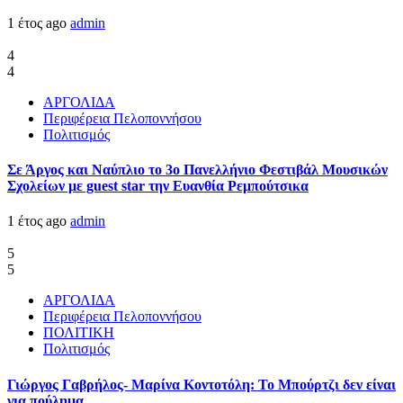
1 έτος ago
admin
4
4
ΑΡΓΟΛΙΔΑ
Περιφέρεια Πελοποννήσου
Πολιτισμός
Σε Άργος και Ναύπλιο το 3ο Πανελλήνιο Φεστιβάλ Μουσικών
Σχολείων με guest star την Ευανθία Ρεμπούτσικα
1 έτος ago
admin
5
5
ΑΡΓΟΛΙΔΑ
Περιφέρεια Πελοποννήσου
ΠΟΛΙΤΙΚΗ
Πολιτισμός
Γιώργος Γαβρήλος- Μαρίνα Κοντοτόλη: Το Μπούρτζι δεν είναι
για πούλημα