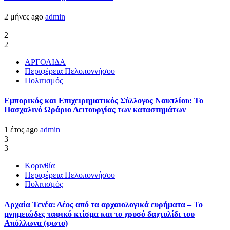
2 μήνες ago
admin
2
2
ΑΡΓΟΛΙΔΑ
Περιφέρεια Πελοποννήσου
Πολιτισμός
Εμπορικός και Επιχειρηματικός Σύλλογος Ναυπλίου: Το
Πασχαλινό Ωράριο Λειτουργίας των καταστημάτων
1 έτος ago
admin
3
3
Κορινθία
Περιφέρεια Πελοποννήσου
Πολιτισμός
Αρχαία Τενέα: Δέος από τα αρχαιολογικά ευρήματα – Το
μνημειώδες ταφικό κτίσμα και το χρυσό δαχτυλίδι του
Απόλλωνα (φωτο)