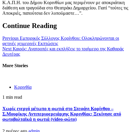
Κ.Α.Π.Η. του Δήμου Κορινθίων μας περιμένουν με αποκριάτικη
διάθεση και τραγούδια στο Θεατράκι Δημαρχείου. Γιατί “τούτες τις
Αποκριές, παπούτσια δεν λυπούμαστε…”.
Continue Reading
Previous
Εμπορικός Σύλλογος Κορίνθου: Oλοκληρώνονται οι
φετινές χειμερινές Εκπτώσεις
Next
Καιρός: Ανατροπές και εκπλήξεις το τριήμερο της Καθαράς
Δευτέρας
More Stories
Κορινθία
1 min read
Χωρίς ενεργό μέτωπο η φωτιά στο Στεφάνι Κορίνθου –
Σ.Μουρίκης Αντιπεριφερειάρχης Κορινθίας: Ξεκίνησε από
φωτοβολταϊκά η φωτιά (video-φώτο)
2 ημέρες ago
admin