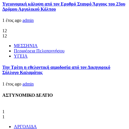
Υγειονομική κάλυψη από τον Ερυθρό Σταυρό Άργους του 23ου
Δρόμου Αργολικού Κόλπου
1 έτος ago
admin
12
12
ΜΕΣΣΗΝΙΑ
Περιφέρεια Πελοποννήσου
ΥΓΕΙΑ
Την Τρίτη η εθελοντική αιμοδοσία από τον Δικηγορικό
Σύλλογο Καλαμάτας
1 έτος ago
admin
ΑΣΤΥΝΟΜΙΚΟ ΔΕΛΤΙΟ
1
1
ΑΡΓΟΛΙΔΑ