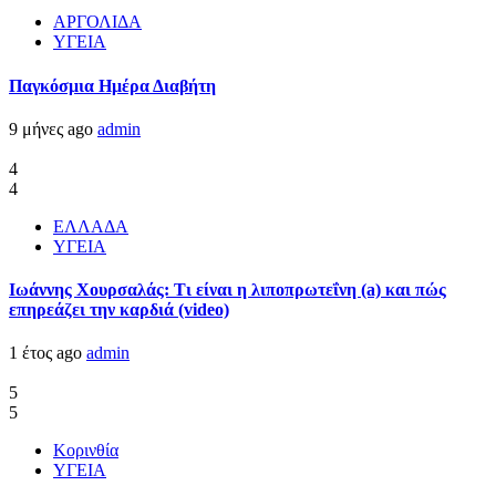
ΑΡΓΟΛΙΔΑ
ΥΓΕΙΑ
Παγκόσμια Ημέρα Διαβήτη
9 μήνες ago
admin
4
4
ΕΛΛΑΔΑ
ΥΓΕΙΑ
Ιωάννης Χουρσαλάς: Τι είναι η λιποπρωτεΐνη (a) και πώς
επηρεάζει την καρδιά (video)
1 έτος ago
admin
5
5
Κορινθία
ΥΓΕΙΑ