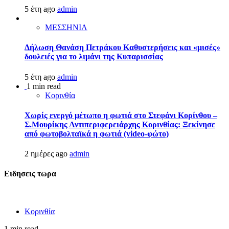
5 έτη ago
admin
ΜΕΣΣΗΝΙΑ
Δήλωση Θανάση Πετράκου Καθυστερήσεις και «μισές»
δουλειές για το λιμάνι της Κυπαρισσίας
5 έτη ago
admin
1 min read
Κορινθία
Χωρίς ενεργό μέτωπο η φωτιά στο Στεφάνι Κορίνθου –
Σ.Μουρίκης Αντιπεριφερειάρχης Κορινθίας: Ξεκίνησε
από φωτοβολταϊκά η φωτιά (video-φώτο)
2 ημέρες ago
admin
Ειδησεις τωρα
Κορινθία
1 min read