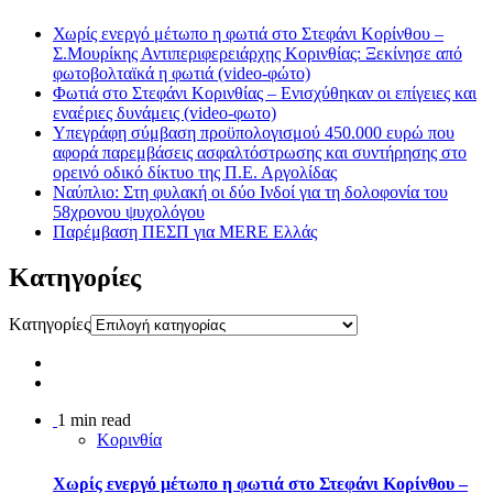
Χωρίς ενεργό μέτωπο η φωτιά στο Στεφάνι Κορίνθου –
Σ.Μουρίκης Αντιπεριφερειάρχης Κορινθίας: Ξεκίνησε από
φωτοβολταϊκά η φωτιά (video-φώτο)
Φωτιά στο Στεφάνι Κορινθίας – Ενισχύθηκαν οι επίγειες και
εναέριες δυνάμεις (video-φωτο)
Υπεγράφη σύμβαση προϋπολογισμού 450.000 ευρώ που
αφορά παρεμβάσεις ασφαλτόστρωσης και συντήρησης στο
ορεινό οδικό δίκτυο της Π.Ε. Αργολίδας
Ναύπλιο: Στη φυλακή οι δύο Ινδοί για τη δολοφονία του
58χρονου ψυχολόγου
Παρέμβαση ΠΕΣΠ για MERE Ελλάς
Kατηγορίες
Kατηγορίες
1 min read
Κορινθία
Χωρίς ενεργό μέτωπο η φωτιά στο Στεφάνι Κορίνθου –