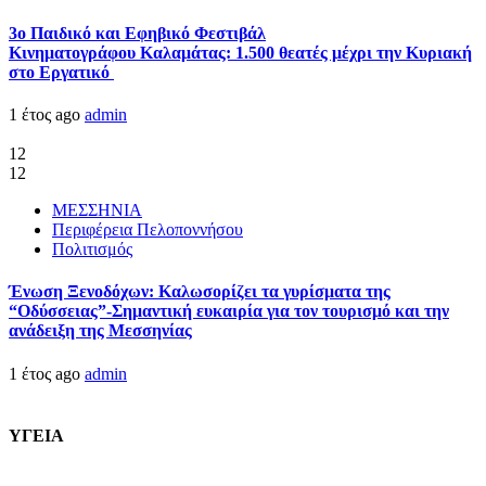
3ο Παιδικό και Εφηβικό Φεστιβάλ
Κινηματογράφου Καλαμάτας: 1.500 θεατές μέχρι την Κυριακή
στο Εργατικό
1 έτος ago
admin
12
12
ΜΕΣΣΗΝΙΑ
Περιφέρεια Πελοποννήσου
Πολιτισμός
Ένωση Ξενοδόχων: Καλωσορίζει τα γυρίσματα της
“Οδύσσειας”-Σημαντική ευκαιρία για τον τουρισμό και την
ανάδειξη της Μεσσηνίας
1 έτος ago
admin
ΥΓΕΙΑ