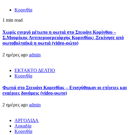
Κορινθία
1 min read
Χωρίς ενεργό μέτωπο η φωτιά στο Στεφάνι Κορίνθου –
Σ.Μουρίκης Αντιπεριφερειάρχης Κορινθίας: Ξεκίνησε από
φωτοβολταϊκά η φωτιά (video-φώτο)
2 ημέρες ago
admin
ΕΚΤΑΚΤΟ ΔΕΛΤΙΟ
Κορινθία
Φωτιά στο Στεφάνι Κορινθίας – Ενισχύθηκαν οι επίγειες και
εναέριες δυνάμεις (video-φωτο)
2 ημέρες ago
admin
ΑΡΓΟΛΙΔΑ
Αρκαδία
Κορινθία