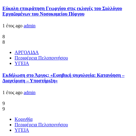
Εύκολη επικράτηση Γεωργίου στις εκλογές του Συλλόγου
Εργαζομένων του Νοσοκομείου Πύργου
1 έτος ago
admin
8
8
ΑΡΓΟΛΙΔΑ
Περιφέρεια Πελοποννήσου
ΥΓΕΙΑ
Εκδήλωση στο Άργος: «Εφηβική ψυχολογία: Κατανόηση –
Διαχείριση – Υποστήριξη»
1 έτος ago
admin
9
9
Κορινθία
Περιφέρεια Πελοποννήσου
ΥΓΕΙΑ