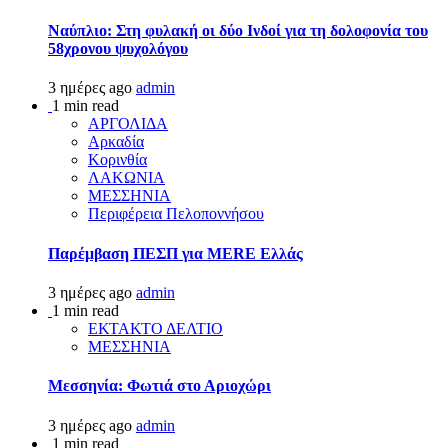
Ναύπλιο: Στη φυλακή οι δύο Ινδοί για τη δολοφονία του
58χρονου ψυχολόγου
3 ημέρες ago
admin
1 min read
ΑΡΓΟΛΙΔΑ
Αρκαδία
Κορινθία
ΛΑΚΩΝΙΑ
ΜΕΣΣΗΝΙΑ
Περιφέρεια Πελοποννήσου
Παρέμβαση ΠΕΣΠ για MERE Ελλάς
3 ημέρες ago
admin
1 min read
ΕΚΤΑΚΤΟ ΔΕΛΤΙΟ
ΜΕΣΣΗΝΙΑ
Μεσσηνία: Φωτιά στο Αριοχώρι
3 ημέρες ago
admin
1 min read