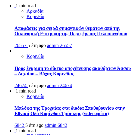
1 min read
Αρκαδία
Κορινθία
Αποφάσεις για σειρά σημαντικών θεμάτων από την
Οικονομική Επιτροπή της Περιφέρειας Πελοποννήσου
26557
5 έτη ago
admin
26557
Κορινθία
Προς έγκριση το δίκτυο αποχέτευσης ακαθάρτων Άσσου
– Λεχαίου – Βόχας Κορινθίας
24674
5 έτη ago
admin
24674
1 min read
Κορινθία
Μπλόκα της Τροχαίας στα διόδια Σπαθοβουνίου στην
Εθνική Οδό Κορίνθου-Τρίπολης (video-φώτο)
6842
5 έτη ago
admin
6842
1 min read