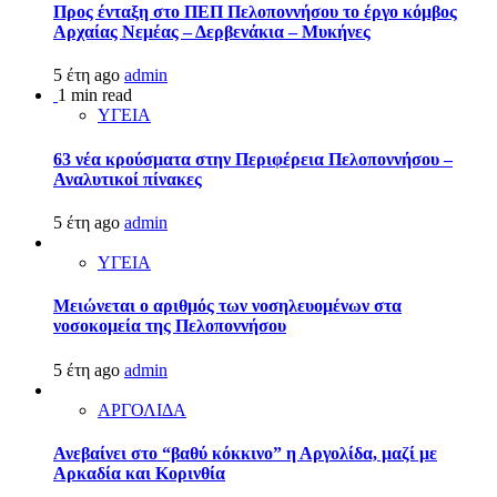
Προς ένταξη στο ΠΕΠ Πελοποννήσου το έργο κόμβος
Αρχαίας Νεμέας – Δερβενάκια – Μυκήνες
5 έτη ago
admin
1 min read
ΥΓΕΙΑ
63 νέα κρούσματα στην Περιφέρεια Πελοποννήσου –
Αναλυτικοί πίνακες
5 έτη ago
admin
ΥΓΕΙΑ
Μειώνεται ο αριθμός των νοσηλευομένων στα
νοσοκομεία της Πελοποννήσου
5 έτη ago
admin
ΑΡΓΟΛΙΔΑ
Ανεβαίνει στο “βαθύ κόκκινο” η Αργολίδα, μαζί με
Αρκαδία και Κορινθία