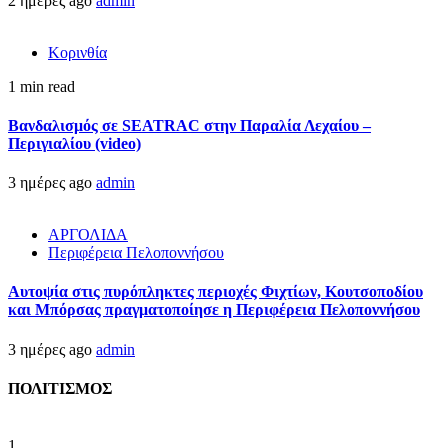
2 ημέρες ago
admin
Κορινθία
1 min read
Βανδαλισμός σε SEATRAC στην Παραλία Λεχαίου –
Περιγιαλίου (video)
3 ημέρες ago
admin
ΑΡΓΟΛΙΔΑ
Περιφέρεια Πελοποννήσου
Αυτοψία στις πυρόπληκτες περιοχές Φιχτίων, Κουτσοποδίου
και Μπόρσας πραγματοποίησε η Περιφέρεια Πελοποννήσου
3 ημέρες ago
admin
ΠΟΛΙΤΙΣΜΟΣ
1