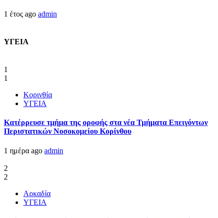
1 έτος ago
admin
ΥΓΕΙΑ
1
1
Κορινθία
ΥΓΕΙΑ
Kατέρρευσε τμήμα της οροφής στα νέα Τμήματα Επειγόντων
Περιστατικών Νοσοκομείου Κορίνθου
1 ημέρα ago
admin
2
2
Αρκαδία
ΥΓΕΙΑ