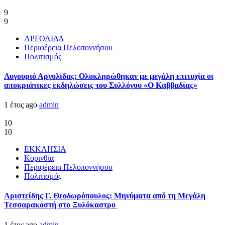
9
9
ΑΡΓΟΛΙΔΑ
Περιφέρεια Πελοποννήσου
Πολιτισμός
Λυγουριό Αργολίδας: Ολοκληρώθηκαν με μεγάλη επιτυχία οι
αποκριάτικες εκδηλώσεις του Συλλόγου «Ο Καββαδίας»
1 έτος ago
admin
10
10
ΕΚΚΛΗΣΙΑ
Κορινθία
Περιφέρεια Πελοποννήσου
Πολιτισμός
Αριστείδης Γ. Θεοδωρόπουλος: Μηνύματα από τη Μεγάλη
Τεσσαρακοστή στο Ξυλόκαστρο
1 έτος ago
admin