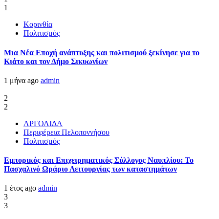
1
Κορινθία
Πολιτισμός
Μια Νέα Εποχή ανάπτυξης και πολιτισμού ξεκίνησε για το
Κιάτο και τον Δήμο Σικυωνίων
1 μήνα ago
admin
2
2
ΑΡΓΟΛΙΔΑ
Περιφέρεια Πελοποννήσου
Πολιτισμός
Εμπορικός και Επιχειρηματικός Σύλλογος Ναυπλίου: Το
Πασχαλινό Ωράριο Λειτουργίας των καταστημάτων
1 έτος ago
admin
3
3