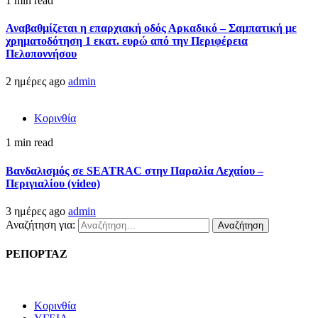
1 min read
Αναβαθμίζεται η επαρχιακή οδός Αρκαδικό – Σαμπατική με
χρηματοδότηση 1 εκατ. ευρώ από την Περιφέρεια
Πελοποννήσου
2 ημέρες ago
admin
Κορινθία
1 min read
Βανδαλισμός σε SEATRAC στην Παραλία Λεχαίου –
Περιγιαλίου (video)
3 ημέρες ago
admin
Αναζήτηση για:
ΡΕΠΟΡΤΑΖ
Κορινθία