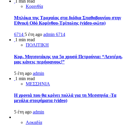
1 min read
Κορινθία
Μπλόκα της Τροχαίας στα διόδια Σπαθοβουνίου στην
Εθνική Οδό Κορίνθου-Τρίπολης (video-φώτο)
6714
5 έτη ago
admin
6714
1 min read
ΠΟΛΙΤΙΚΗ
Κυρ. Μητσοτάκης για 5ο χρυσό Πετρούνια: “Λευτέρη,
μας κάνεις περήφανους!”
5 έτη ago
admin
1 min read
ΜΕΣΣΗΝΙΑ
Η χρονιά που θα κρίνει πολλά για τη Μεσσηνία -Τα
μεγάλα στοιχήματα (video)
5 έτη ago
admin
Αρκαδία