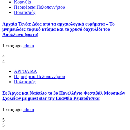
Κορινθία
Περιφέρεια Πελοποννήσου
Πολιτισμός
Αρχαία Τενέα: Δέος από τα αρχαιολογικά ευρήματα – Το
μνημειώδες ταφικό κτίσμα και το χρυσό δαχτυλίδι του
Απόλλωνα (φωτο)
1 έτος ago
admin
4
4
ΑΡΓΟΛΙΔΑ
Περιφέρεια Πελοποννήσου
Πολιτισμός
Σε Άργος και Ναύπλιο το 3ο Πανελλήνιο Φεστιβάλ Μουσικών
Σχολείων με guest star την Ευανθία Ρεμπούτσικα
1 έτος ago
admin
5
5