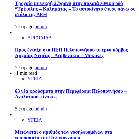
Τροχαίο με νεκρή 27χρονη στην παλαιά εθνική οδό
“Τρίπολης – Καλαμάτας – Το αυτοκίνητο έπεσε πάνω σε
στύλο της ΔΕΗ
5 έτη ago
admin
ΑΡΓΟΛΙΔΑ
Προς ένταξη στο ΠΕΠ Πελοποννήσου το έργο κόμβος
Αρχαίας Νεμέας – Δερβενάκια – Μυκήνες
5 έτη ago
admin
1 min read
ΥΓΕΙΑ
63 νέα κρούσματα στην Περιφέρεια Πελοποννήσου –
Αναλυτικοί πίνακες
5 έτη ago
admin
ΥΓΕΙΑ
Μειώνεται ο αριθμός των νοσηλευομένων στα
νοσοκομεία της Πελοποννήσου