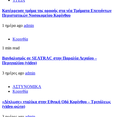
ΥΓΕΙΑ
Kατέρρευσε τμήμα της οροφής στα νέα Τμήματα Επειγόντων
Περιστατικών Νοσοκομείου Κορίνθου
1 ημέρα ago
admin
Κορινθία
1 min read
Βανδαλισμός σε SEATRAC στην Παραλία Λεχαίου –
Περιγιαλίου (video)
3 ημέρες ago
admin
ΑΣΤΥΝΟΜΙΚΑ
Κορινθία
«Δίπλωσε» νταλίκα στην Εθνική Oδό Κορίνθου – Τριπόλεως
(video-φώτο)
3 ημέρες ago
admin