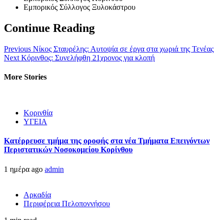
Εμπορικός Σύλλογος Ξυλοκάστρου
Continue Reading
Previous
Νίκος Σταυρέλης: Αυτοψία σε έργα στα χωριά της Τενέας
Next
Κόρινθος: Συνελήφθη 21χρονος για κλοπή
More Stories
Κορινθία
ΥΓΕΙΑ
Kατέρρευσε τμήμα της οροφής στα νέα Τμήματα Επειγόντων
Περιστατικών Νοσοκομείου Κορίνθου
1 ημέρα ago
admin
Αρκαδία
Περιφέρεια Πελοποννήσου