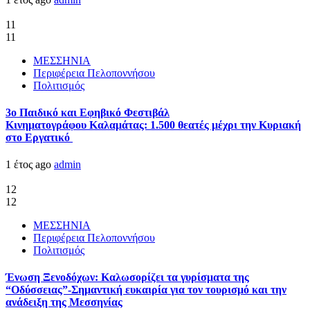
11
11
ΜΕΣΣΗΝΙΑ
Περιφέρεια Πελοποννήσου
Πολιτισμός
3ο Παιδικό και Εφηβικό Φεστιβάλ
Κινηματογράφου Καλαμάτας: 1.500 θεατές μέχρι την Κυριακή
στο Εργατικό
1 έτος ago
admin
12
12
ΜΕΣΣΗΝΙΑ
Περιφέρεια Πελοποννήσου
Πολιτισμός
Ένωση Ξενοδόχων: Καλωσορίζει τα γυρίσματα της
“Οδύσσειας”-Σημαντική ευκαιρία για τον τουρισμό και την
ανάδειξη της Μεσσηνίας