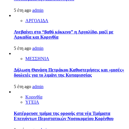
5 έτη ago
admin
ΑΡΓΟΛΙΔΑ
Ανεβαίνει στο “βαθύ κόκκινο” η Αργολίδα, μαζί με
Αρκαδία και Κορινθία
5 έτη ago
admin
ΜΕΣΣΗΝΙΑ
Δήλωση Θανάση Πετράκου Καθυστερήσεις και «μισές»
δουλειές για το λιμάνι της Κυπαρισσίας
5 έτη ago
admin
Κορινθία
ΥΓΕΙΑ
Kατέρρευσε τμήμα της οροφής στα νέα Τμήματα
Επειγόντων Περιστατικών Νοσοκομείου Κορίνθου