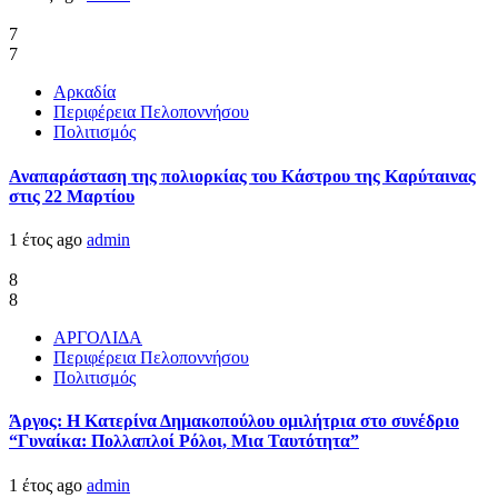
7
7
Αρκαδία
Περιφέρεια Πελοποννήσου
Πολιτισμός
Αναπαράσταση της πολιορκίας του Κάστρου της Καρύταινας
στις 22 Μαρτίου
1 έτος ago
admin
8
8
ΑΡΓΟΛΙΔΑ
Περιφέρεια Πελοποννήσου
Πολιτισμός
Άργος: Η Κατερίνα Δημακοπούλου ομιλήτρια στο συνέδριο
“Γυναίκα: Πολλαπλοί Ρόλοι, Μια Ταυτότητα”
1 έτος ago
admin