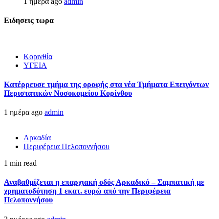
1 ημέρα ago
admin
Ειδησεις τωρα
Κορινθία
ΥΓΕΙΑ
Kατέρρευσε τμήμα της οροφής στα νέα Τμήματα Επειγόντων
Περιστατικών Νοσοκομείου Κορίνθου
1 ημέρα ago
admin
Αρκαδία
Περιφέρεια Πελοποννήσου
1 min read
Αναβαθμίζεται η επαρχιακή οδός Αρκαδικό – Σαμπατική με
χρηματοδότηση 1 εκατ. ευρώ από την Περιφέρεια
Πελοποννήσου