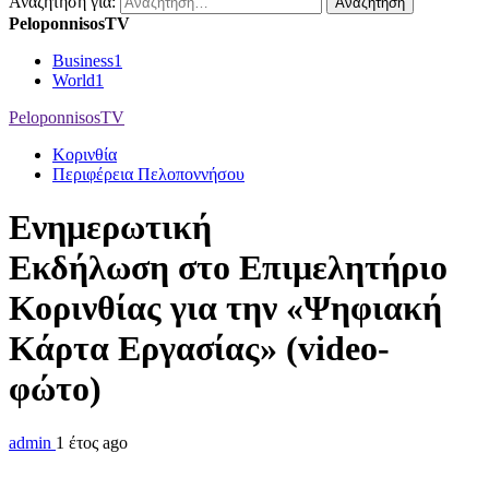
Αναζήτηση για:
PeloponnisosTV
Business
1
World
1
PeloponnisosTV
Κορινθία
Περιφέρεια Πελοποννήσου
Ενημερωτική
Εκδήλωση στο Επιμελητήριο
Κορινθίας για την «Ψηφιακή
Κάρτα Εργασίας» (video-
φώτο)
admin
1 έτος ago