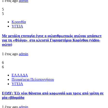
1 έτος ago
admin
5
5
Κορινθία
ΥΓΕΙΑ
Με μεγάλη επιτυχία έγινε ο φιλανθρωπικός αγώνας μπάσκετ
για τη «Φλόγα» στο κλειστό Γυμναστήριο Κορίνθου (video-
φώτο)
1 έτος ago
admin
6
6
ΕΛΛΑΔΑ
Περιφέρεια Πελοποννήσου
ΥΓΕΙΑ
ΕΟΔΥ: Έξι νέοι θάνατοι από κορωνοϊό και τρεις από γρίπη σε
μία εβδομάδα
1 έτος ago
admin