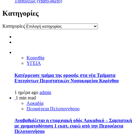
Τριπόλεως (video-φώτο)
Kατηγορίες
Kατηγορίες
Κορινθία
ΥΓΕΙΑ
Kατέρρευσε τμήμα της οροφής στα νέα Τμήματα
Επειγόντων Περιστατικών Νοσοκομείου Κορίνθου
1 ημέρα ago
admin
1 min read
Αρκαδία
Περιφέρεια Πελοποννήσου
Αναβαθμίζεται η επαρχιακή οδός Αρκαδικό – Σαμπατική
με χρηματοδότηση 1 εκατ. ευρώ από την Περιφέρεια
Πελοποννήσου