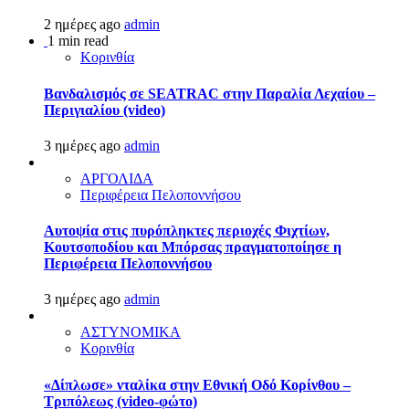
2 ημέρες ago
admin
1 min read
Κορινθία
Βανδαλισμός σε SEATRAC στην Παραλία Λεχαίου –
Περιγιαλίου (video)
3 ημέρες ago
admin
ΑΡΓΟΛΙΔΑ
Περιφέρεια Πελοποννήσου
Αυτοψία στις πυρόπληκτες περιοχές Φιχτίων,
Κουτσοποδίου και Μπόρσας πραγματοποίησε η
Περιφέρεια Πελοποννήσου
3 ημέρες ago
admin
ΑΣΤΥΝΟΜΙΚΑ
Κορινθία
«Δίπλωσε» νταλίκα στην Εθνική Oδό Κορίνθου –
Τριπόλεως (video-φώτο)