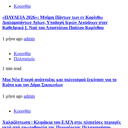
Κορινθία
«ΠΑΥΛΕΙΑ 2026»: Μνήμη Πάντων των εν Κορίνθω
Διαλαμψάντων Αγίων, Υποδοχή Ιερών Λειψάνων στον
Καθεδρικό Ι. Ναό του Αποστόλου Παύλου Κορίνθου
1 μήνα ago
admin
Κορινθία
Πολιτισμός
1 min read
Μια Νέα Εποχή ανάπτυξης και πολιτισμού ξεκίνησε για το
Κιάτο και τον Δήμο Σικυωνίων
1 μήνα ago
admin
Κορινθία
Χαλαζόπτωση | Κλιμάκια του ΕΛΓΑ στις πληγείσες περιοχές
μετά από πρωτοβουλία της Περιφέρειας Πελοποννήσου