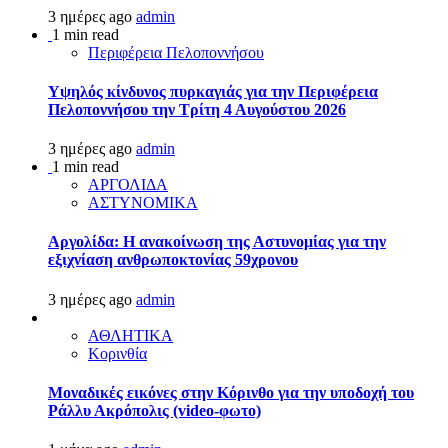
3 ημέρες ago
admin
1 min read
Περιφέρεια Πελοποννήσου
Υψηλός κίνδυνος πυρκαγιάς για την Περιφέρεια
Πελοποννήσου την Τρίτη 4 Αυγούστου 2026
3 ημέρες ago
admin
1 min read
ΑΡΓΟΛΙΔΑ
ΑΣΤΥΝΟΜΙΚΑ
Αργολίδα: Η ανακοίνωση της Αστυνομίας για την
εξιχνίαση ανθρωποκτονίας 59χρονου
3 ημέρες ago
admin
ΑΘΛΗΤΙΚΑ
Κορινθία
Μοναδικές εικόνες στην Κόρινθο για την υποδοχή του
Ράλλυ Ακρόπολις (video-φωτο)