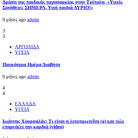
Δράση της παιδικής παχυσαρκίας στην Τρίπολη- «Υγιείς
Συνήθειες ΣΗΜΕΡΑ, Υγιή παιδιά ΑΥΡΙΟ!»
9 μήνες ago
admin
3
3
ΑΡΓΟΛΙΔΑ
ΥΓΕΙΑ
Παγκόσμια Ημέρα Διαβήτη
9 μήνες ago
admin
4
4
ΕΛΛΑΔΑ
ΥΓΕΙΑ
Ιωάννης Χουρσαλάς: Τι είναι η λιποπρωτεΐνη (a) και πώς
επηρεάζει την καρδιά (video)