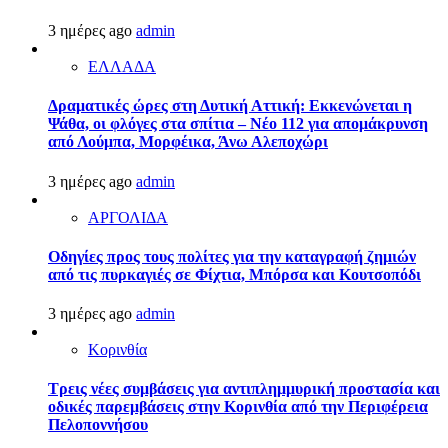
3 ημέρες ago
admin
ΕΛΛΑΔΑ
Δραματικές ώρες στη Δυτική Αττική: Εκκενώνεται η
Ψάθα, οι φλόγες στα σπίτια – Νέο 112 για απομάκρυνση
από Λούμπα, Μορφέικα, Άνω Αλεποχώρι
3 ημέρες ago
admin
ΑΡΓΟΛΙΔΑ
Οδηγίες προς τους πολίτες για την καταγραφή ζημιών
από τις πυρκαγιές σε Φίχτια, Μπόρσα και Κουτσοπόδι
3 ημέρες ago
admin
Κορινθία
Τρεις νέες συμβάσεις για αντιπλημμυρική προστασία και
οδικές παρεμβάσεις στην Κορινθία από την Περιφέρεια
Πελοποννήσου