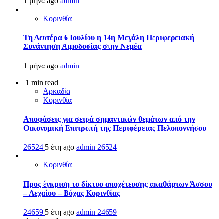
1 μήνα ago
admin
Κορινθία
Τη Δευτέρα 6 Ιουλίου η 14η Μεγάλη Περιφερειακή
Συνάντηση Αιμοδοσίας στην Νεμέα
1 μήνα ago
admin
1 min read
Αρκαδία
Κορινθία
Αποφάσεις για σειρά σημαντικών θεμάτων από την
Οικονομική Επιτροπή της Περιφέρειας Πελοποννήσου
26524
5 έτη ago
admin
26524
Κορινθία
Προς έγκριση το δίκτυο αποχέτευσης ακαθάρτων Άσσου
– Λεχαίου – Βόχας Κορινθίας
24659
5 έτη ago
admin
24659