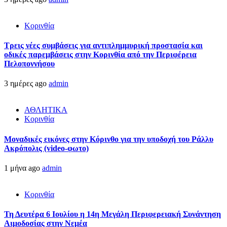
Κορινθία
Τρεις νέες συμβάσεις για αντιπλημμυρική προστασία και
οδικές παρεμβάσεις στην Κορινθία από την Περιφέρεια
Πελοποννήσου
3 ημέρες ago
admin
ΑΘΛΗΤΙΚΑ
Κορινθία
Μοναδικές εικόνες στην Κόρινθο για την υποδοχή του Ράλλυ
Ακρόπολις (video-φωτο)
1 μήνα ago
admin
Κορινθία
Τη Δευτέρα 6 Ιουλίου η 14η Μεγάλη Περιφερειακή Συνάντηση
Αιμοδοσίας στην Νεμέα