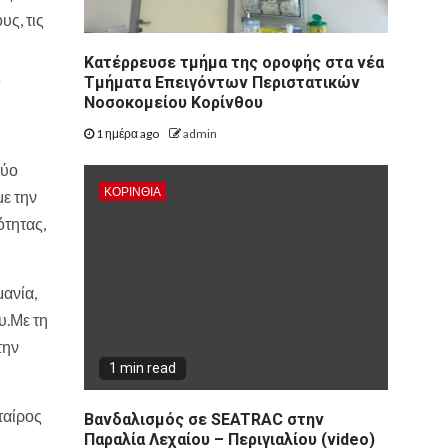
υς, τις
Kατέρρευσε τμήμα της οροφής στα νέα
ς
Τμήματα Επειγόντων Περιστατικών
Νοσοκομείου Κορίνθου
1 ημέρα ago
admin
δύο
ΚΟΡΙΝΘΊΑ
ε την
τητας,
μανία,
υ.Με τη
την
1 min read
ταίρος
Βανδαλισμός σε SEATRAC στην
Παραλία Λεχαίου – Περιγιαλίου (video)