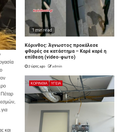
1 min read
Κόρινθος: Άγνωστος προκάλεσε
φθορές σε κατάστημα – Καρέ καρέ η
ό
επίθεση (video-φωτο)
ργασία
2 ώρες ago
admin
το
τον
ΚΟΡΙΝΘΊΑ
ΥΓΕΙΑ
ερο
 Πέταρ
δεσμών,
 για
ας και