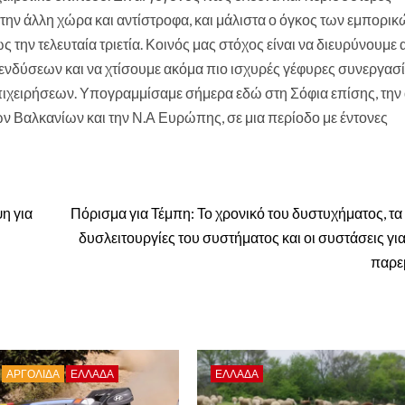
στην άλλη χώρα και αντίστροφα, και μάλιστα ο όγκος των εμπορικ
την τελευταία τριετία. Κοινός μας στόχος είναι να διευρύνουμε
πενδύσεων και να χτίσουμε ακόμα πιο ισχυρές γέφυρες συνεργασί
πιχειρήσεων. Υπογραμμίσαμε σήμερα εδώ στη Σόφια επίσης, την
ων Βαλκανίων και την Ν.Α Ευρώπης, σε μια περίοδο με έντονες
η για
Πόρισμα για Τέμπη: Το χρονικό του δυστυχήματος, τα 
δυσλειτουργίες του συστήματος και οι συστάσεις γι
παρε
ΑΡΓΟΛΙΔΑ
ΕΛΛΑΔΑ
ΕΛΛΑΔΑ