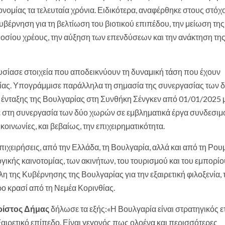
ικονομίας τα τελευταία χρόνια. Ειδικότερα, αναφέρθηκε στους στόχο
υβέρνηση για τη βελτίωση του βιοτικού επιπέδου, την μείωση της
μοσίου χρέους, την αύξηση των επενδύσεων και την ανάκτηση τη
σίασε στοιχεία που αποδεικνύουν τη δυναμική τάση που έχουν
ρίας. Υπογράμμισε παράλληλα τη σημασία της συνεργασίας των 
 ένταξης της Βουλγαρίας στη Συνθήκη Σένγκεν από 01/01/2025 μ
 στη συνεργασία των δύο χωρών σε εμβληματικά έργα συνδεσιμό
πικοινωνίες, και βεβαίως, την επιχειρηματικότητα.
ιχειρήσεις, από την Ελλάδα, τη Βουλγαρία, αλλά και από τη Ρου
ικής καινοτομίας, των ακινήτων, του τουρισμού και του εμπορίο
η της Κυβέρνησης της Βουλγαρίας για την εξαιρετική φιλοξενία, 
ο κρασί από τη Νεμέα Κορινθίας.
ρίστος Δήμας
δήλωσε τα εξής:«Η Βουλγαρία είναι στρατηγικός ε
εξαιρετικό επίπεδο. Είναι γεγονός πως ολοένα και περισσότερες