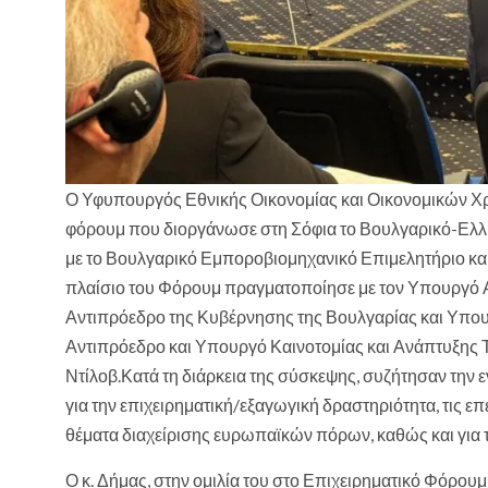
Ο Υφυπουργός Εθνικής Οικονομίας και Οικονομικών Χρ
φόρουμ που διοργάνωσε στη Σόφια το Βουλγαρικό-Ελλη
με το Βουλγαρικό Εμποροβιομηχανικό Επιμελητήριο και
πλαίσιο του Φόρουμ πραγματοποίησε με τον Υπουργό 
Αντιπρόεδρο της Κυβέρνησης της Βουλγαρίας και Υπου
Αντιπρόεδρο και Υπουργό Καινοτομίας και Ανάπτυξης Τ
Ντίλοβ.Κατά τη διάρκεια της σύσκεψης, συζήτησαν την
για την επιχειρηματική/εξαγωγική δραστηριότητα, τις επ
θέματα διαχείρισης ευρωπαϊκών πόρων, καθώς και για τι
Ο κ. Δήμας, στην ομιλία του στο Επιχειρηματικό Φόρουμ