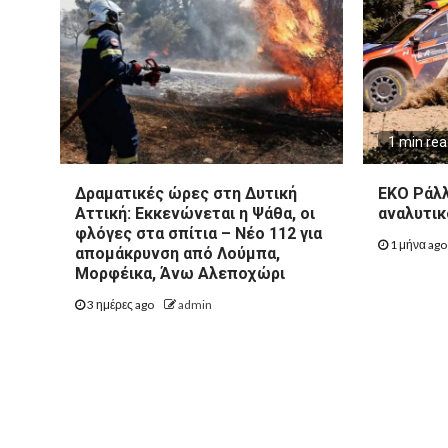
1 min re
Δραματικές ώρες στη Δυτική
ΕΚΟ Ράλλ
Αττική: Εκκενώνεται η Ψάθα, οι
αναλυτικ
φλόγες στα σπίτια – Νέο 112 για
1 μήνα ag
απομάκρυνση από Λούμπα,
Μορφέικα, Άνω Αλεποχώρι
3 ημέρες ago
admin