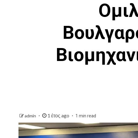
Ομιλ
Βουλγαρ
Βιομηχαν
1 έτος ago
admin
1 min read