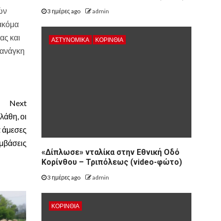
ών
3 ημέρες ago
admin
 ακόμα
ας και
ΑΣΤΥΝΟΜΙΚΑ
ΚΟΡΙΝΘΊΑ
 ανάγκη
Next
λάθη, οι
α άμεσες
μβάσεις
«Δίπλωσε» νταλίκα στην Εθνική Oδό
Κορίνθου – Τριπόλεως (video-φώτο)
3 ημέρες ago
admin
ΚΟΡΙΝΘΊΑ