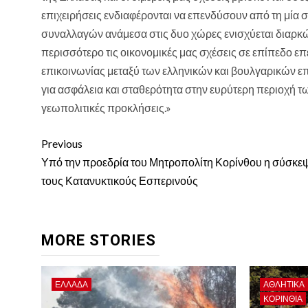
επιχειρήσεις ενδιαφέρονται να επενδύσουν από τη μία 
συναλλαγών ανάμεσα στις δυο χώρες ενισχύεται διαρκώς 
περισσότερο τις οικονομικές μας σχέσεις σε επίπεδο ε
επικοινωνίας μεταξύ των ελληνικών και βουλγαρικών ε
για ασφάλεια και σταθερότητα στην ευρύτερη περιοχή τ
γεωπολιτικές προκλήσεις.»
Continue
Previous
Reading
Υπό την προεδρία του Μητροπολίτη Κορίνθου η σύσκεψ
τους Κατανυκτικούς Εσπερινούς
MORE STORIES
ΕΛΛΑΔΑ
ΑΘΛΗΤΙΚΑ
ΚΟΡΙΝΘΊΑ