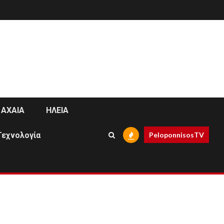
ΑΧΑΙΑ
ΗΛΕΙΑ
Τεχνολογία
PeloponnisosTV