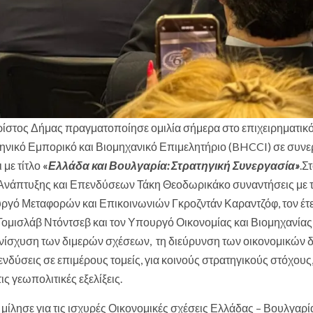
ίστος Δήμας πραγματοποίησε ομιλία σήμερα στο επιχειρηματικ
νικό Εμπορικό και Βιομηχανικό Επιμελητήριο (BHCCI) σε συνε
 με τίτλο
«
Ελλάδα και Βουλγαρία: Στρατηγική Συνεργασία»
.Σ
Ανάπτυξης και Επενδύσεων Τάκη Θεοδωρικάκο συναντήσεις με 
ργό Μεταφορών και Επικοινωνιών Γκροζντάν Καραντζόφ, τον έτ
ομισλάβ Ντόντσεβ και τον Υπουργό Οικονομίας και Βιομηχανίας
 ενίσχυση των διμερών σχέσεων, τη διεύρυνση των οικονομικών 
ενδύσεις σε επιμέρους τομείς, για κοινούς στρατηγικούς στόχους,
ς γεωπολιτικές εξελίξεις.
 μίλησε για τις ισχυρές Οικονομικές σχέσεις Ελλάδας – Βουλγαρί