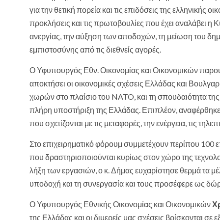
για την θετική πορεία και τις επιδόσεις της ελληνικής ο
προκλήσεις και τις πρωτοβουλίες που έχει αναλάβει η Κ
ανεργίας, την αύξηση των αποδοχών, τη μείωση του δη
εμπιστοσύνης από τις διεθνείς αγορές.
Ο Υφυπουργός Εθν. Οικονομίας και Οικονομικών παρου
αποκτήσει οι οικονομικές σχέσεις Ελλάδας και Βουλγα
χωρών στο πλαίσιο του NATO, και τη σπουδαιότητα της
πλήρη υποστήριξη της Ελλάδας. Επιπλέον, αναφέρθηκε
που σχετίζονται με τις μεταφορές, την ενέργεια, τις τηλε
Στο επιχειρηματικό φόρουμ συμμετέχουν περίπου 100 επ
που δραστηριοποιούνται κυρίως στον χώρο της τεχνολογ
λήξη των εργασιών, ο κ. Δήμας ευχαρίστησε θερμά τα μέλ
υποδοχή και τη συνεργασία και τους προσέφερε ως δώρ
Ο Υφυπουργός Εθνικής Οικονομίας και Οικονομικών
Χ
της Ελλάδας και οι διμερείς μας σχέσεις βρίσκονται σε 