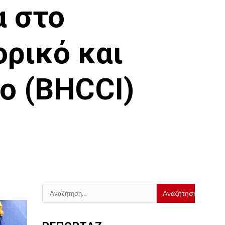
α στο
ρικό και
ο (BHCCI)
Αναζήτηση
για: