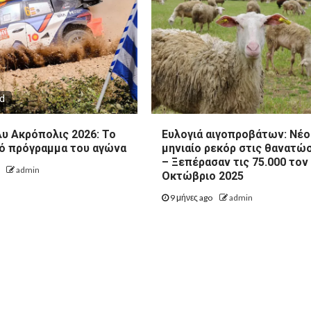
ad
υ Ακρόπολις 2026: Το
Ευλογιά αιγοπροβάτων: Νέο
ό πρόγραμμα του αγώνα
μηνιαίο ρεκόρ στις θανατώ
– Ξεπέρασαν τις 75.000 τον
o
admin
Οκτώβριο 2025
9 μήνες ago
admin