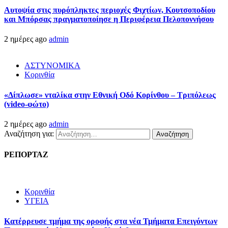
Αυτοψία στις πυρόπληκτες περιοχές Φιχτίων, Κουτσοποδίου
και Μπόρσας πραγματοποίησε η Περιφέρεια Πελοποννήσου
2 ημέρες ago
admin
ΑΣΤΥΝΟΜΙΚΑ
Κορινθία
«Δίπλωσε» νταλίκα στην Εθνική Oδό Κορίνθου – Τριπόλεως
(video-φώτο)
2 ημέρες ago
admin
Αναζήτηση για:
ΡΕΠΟΡΤΑΖ
Κορινθία
ΥΓΕΙΑ
Kατέρρευσε τμήμα της οροφής στα νέα Τμήματα Επειγόντων