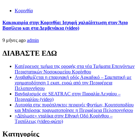
Κορινθία
Κακοκαιρία στην Κορινθία: Ισχυρή χαλαζόπτωση στον Άγιο
Βασίλειο και στα Δερβενάκια (video)
9 μήνες ago
admin
ΔΙΑΒΑΣΤΕ ΕΔΩ
Kατέρρευσε τμήμα της οροφής στα νέα Τμήματα Επειγόντων
Περιστατικών Νοσοκομείου Κορίνθου
Αναβαθμίζεται η επαρχιακή οδός Αρκαδικό – Σαμπατική με
χρηματοδότηση 1 εκατ. ευρώ από την Περιφέρεια
Πελοποννήσου
Βανδαλισμός σε SEATRAC στην Παραλία Λεχαίου –
Περιγιαλίου (video)
Αυτοψία στις πυρόπληκτες περιοχές Φιχτίων, Κουτσοποδίου
και Μπόρσας πραγματοποίησε η Περιφέρεια Πελοποννήσου
«Δίπλωσε» νταλίκα στην Εθνική Oδό Κορίνθου –
Τριπόλεως (video-φώτο)
Kατηγορίες