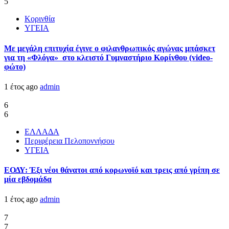
5
Κορινθία
ΥΓΕΙΑ
Με μεγάλη επιτυχία έγινε ο φιλανθρωπικός αγώνας μπάσκετ
για τη «Φλόγα» στο κλειστό Γυμναστήριο Κορίνθου (video-
φώτο)
1 έτος ago
admin
6
6
ΕΛΛΑΔΑ
Περιφέρεια Πελοποννήσου
ΥΓΕΙΑ
ΕΟΔΥ: Έξι νέοι θάνατοι από κορωνοϊό και τρεις από γρίπη σε
μία εβδομάδα
1 έτος ago
admin
7
7