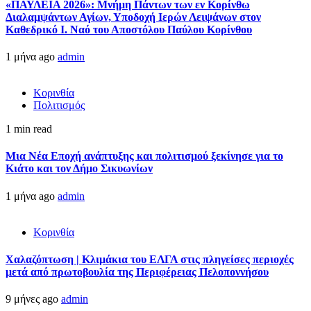
«ΠΑΥΛΕΙΑ 2026»: Μνήμη Πάντων των εν Κορίνθω
Διαλαμψάντων Αγίων, Υποδοχή Ιερών Λειψάνων στον
Καθεδρικό Ι. Ναό του Αποστόλου Παύλου Κορίνθου
1 μήνα ago
admin
Κορινθία
Πολιτισμός
1 min read
Μια Νέα Εποχή ανάπτυξης και πολιτισμού ξεκίνησε για το
Κιάτο και τον Δήμο Σικυωνίων
1 μήνα ago
admin
Κορινθία
Χαλαζόπτωση | Κλιμάκια του ΕΛΓΑ στις πληγείσες περιοχές
μετά από πρωτοβουλία της Περιφέρειας Πελοποννήσου
9 μήνες ago
admin