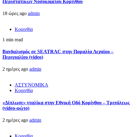
Περιστατικών Νοσοκομείου Κορίνθου
18 ώρες ago
admin
Κορινθία
1 min read
Βανδαλισμός σε SEATRAC στην Παραλία Λεχαίου –
Περιγιαλίου (video)
2 ημέρες ago
admin
ΑΣΤΥΝΟΜΙΚΑ
Κορινθία
«Δίπλωσε» νταλίκα στην Εθνική Oδό Κορίνθου – Τριπόλεως
(video-φώτο)
2 ημέρες ago
admin
Κορινθία