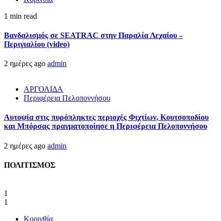
1 min read
Βανδαλισμός σε SEATRAC στην Παραλία Λεχαίου –
Περιγιαλίου (video)
2 ημέρες ago
admin
ΑΡΓΟΛΙΔΑ
Περιφέρεια Πελοποννήσου
Αυτοψία στις πυρόπληκτες περιοχές Φιχτίων, Κουτσοποδίου
και Μπόρσας πραγματοποίησε η Περιφέρεια Πελοποννήσου
2 ημέρες ago
admin
ΠΟΛΙΤΙΣΜΟΣ
1
1
Κορινθία