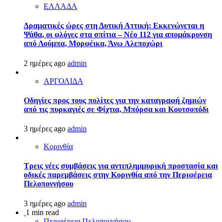
ΕΛΛΑΔΑ
Δραματικές ώρες στη Δυτική Αττική: Εκκενώνεται η
Ψάθα, οι φλόγες στα σπίτια – Νέο 112 για απομάκρυνση
από Λούμπα, Μορφέικα, Άνω Αλεποχώρι
2 ημέρες ago
admin
ΑΡΓΟΛΙΔΑ
Οδηγίες προς τους πολίτες για την καταγραφή ζημιών
από τις πυρκαγιές σε Φίχτια, Μπόρσα και Κουτσοπόδι
3 ημέρες ago
admin
Κορινθία
Τρεις νέες συμβάσεις για αντιπλημμυρική προστασία και
οδικές παρεμβάσεις στην Κορινθία από την Περιφέρεια
Πελοποννήσου
3 ημέρες ago
admin
1 min read
Περιφέρεια Πελοποννήσου