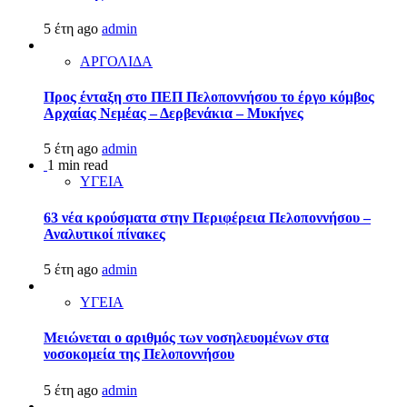
5 έτη ago
admin
ΑΡΓΟΛΙΔΑ
Προς ένταξη στο ΠΕΠ Πελοποννήσου το έργο κόμβος
Αρχαίας Νεμέας – Δερβενάκια – Μυκήνες
5 έτη ago
admin
1 min read
ΥΓΕΙΑ
63 νέα κρούσματα στην Περιφέρεια Πελοποννήσου –
Αναλυτικοί πίνακες
5 έτη ago
admin
ΥΓΕΙΑ
Μειώνεται ο αριθμός των νοσηλευομένων στα
νοσοκομεία της Πελοποννήσου
5 έτη ago
admin