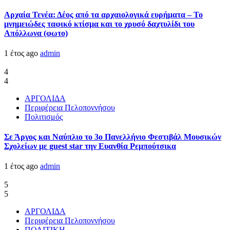
Αρχαία Τενέα: Δέος από τα αρχαιολογικά ευρήματα – Το
μνημειώδες ταφικό κτίσμα και το χρυσό δαχτυλίδι του
Απόλλωνα (φωτο)
1 έτος ago
admin
4
4
ΑΡΓΟΛΙΔΑ
Περιφέρεια Πελοποννήσου
Πολιτισμός
Σε Άργος και Ναύπλιο το 3ο Πανελλήνιο Φεστιβάλ Μουσικών
Σχολείων με guest star την Ευανθία Ρεμπούτσικα
1 έτος ago
admin
5
5
ΑΡΓΟΛΙΔΑ
Περιφέρεια Πελοποννήσου
ΠΟΛΙΤΙΚΗ