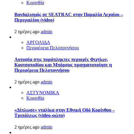
Κορινθία
Βανδαλισμός σε SEATRAC στην Παραλία Λεχαίου –
Περιγιαλίου (video)
2 ημέρες ago
admin
ΑΡΓΟΛΙΔΑ
Περιφέρεια Πελοποννήσου
Αυτοψία στις πυρόπληκτες περιοχές Φιχτίων,
Κουτσοποδίου και Μπόρσας πραγματοποίησε η
Περιφέρεια Πελοποννήσου
2 ημέρες ago
admin
ΑΣΤΥΝΟΜΙΚΑ
Κορινθία
«Δίπλωσε» νταλίκα στην Εθνική Oδό Κορίνθου –
Τριπόλεως (video-φώτο)
2 ημέρες ago
admin