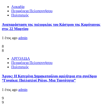
Αρκαδία
Περιφέρεια Πελοποννήσου
Πολιτισμός
Αναπαράσταση της πολιορκίας του Κάστρου της Καρύταινας
στις 22 Μαρτίου
1 έτος ago
admin
8
8
ΑΡΓΟΛΙΔΑ
Περιφέρεια Πελοποννήσου
Πολιτισμός
Άργος: Η Κατερίνα Δημακοπούλου ομιλήτρια στο συνέδριο
“Γυναίκα: Πολλαπλοί Ρόλοι, Μια Ταυτότητα”
1 έτος ago
admin
9
9