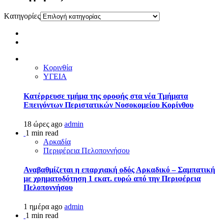
Kατηγορίες
Κορινθία
ΥΓΕΙΑ
Kατέρρευσε τμήμα της οροφής στα νέα Τμήματα
Επειγόντων Περιστατικών Νοσοκομείου Κορίνθου
18 ώρες ago
admin
1 min read
Αρκαδία
Περιφέρεια Πελοποννήσου
Αναβαθμίζεται η επαρχιακή οδός Αρκαδικό – Σαμπατική
με χρηματοδότηση 1 εκατ. ευρώ από την Περιφέρεια
Πελοποννήσου
1 ημέρα ago
admin
1 min read