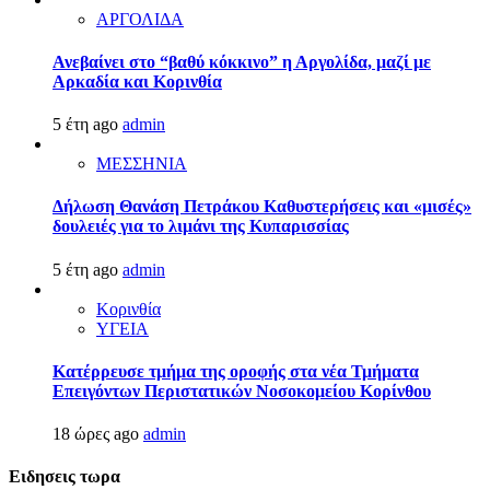
ΑΡΓΟΛΙΔΑ
Ανεβαίνει στο “βαθύ κόκκινο” η Αργολίδα, μαζί με
Αρκαδία και Κορινθία
5 έτη ago
admin
ΜΕΣΣΗΝΙΑ
Δήλωση Θανάση Πετράκου Καθυστερήσεις και «μισές»
δουλειές για το λιμάνι της Κυπαρισσίας
5 έτη ago
admin
Κορινθία
ΥΓΕΙΑ
Kατέρρευσε τμήμα της οροφής στα νέα Τμήματα
Επειγόντων Περιστατικών Νοσοκομείου Κορίνθου
18 ώρες ago
admin
Ειδησεις τωρα