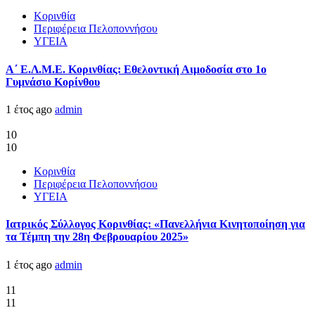
Κορινθία
Περιφέρεια Πελοποννήσου
ΥΓΕΙΑ
Α΄ Ε.Λ.Μ.Ε. Κορινθίας: Εθελοντική Αιμοδοσία στο 1ο
Γυμνάσιο Κορίνθου
1 έτος ago
admin
10
10
Κορινθία
Περιφέρεια Πελοποννήσου
ΥΓΕΙΑ
Ιατρικός Σύλλογος Κορινθίας: «Πανελλήνια Κινητοποίηση για
τα Τέμπη την 28η Φεβρουαρίου 2025»
1 έτος ago
admin
11
11