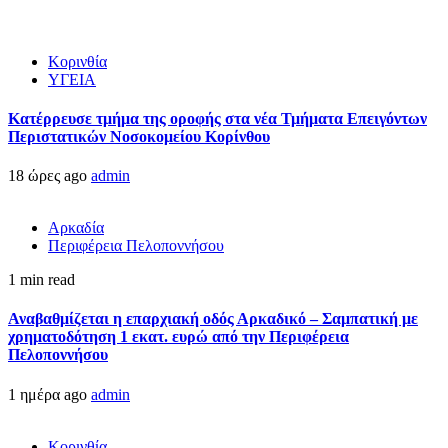
Κορινθία
ΥΓΕΙΑ
Kατέρρευσε τμήμα της οροφής στα νέα Τμήματα Επειγόντων
Περιστατικών Νοσοκομείου Κορίνθου
18 ώρες ago
admin
Αρκαδία
Περιφέρεια Πελοποννήσου
1 min read
Αναβαθμίζεται η επαρχιακή οδός Αρκαδικό – Σαμπατική με
χρηματοδότηση 1 εκατ. ευρώ από την Περιφέρεια
Πελοποννήσου
1 ημέρα ago
admin
Κορινθία