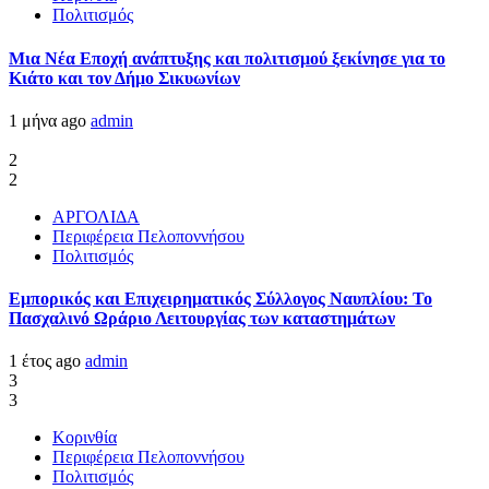
Πολιτισμός
Μια Νέα Εποχή ανάπτυξης και πολιτισμού ξεκίνησε για το
Κιάτο και τον Δήμο Σικυωνίων
1 μήνα ago
admin
2
2
ΑΡΓΟΛΙΔΑ
Περιφέρεια Πελοποννήσου
Πολιτισμός
Εμπορικός και Επιχειρηματικός Σύλλογος Ναυπλίου: Το
Πασχαλινό Ωράριο Λειτουργίας των καταστημάτων
1 έτος ago
admin
3
3
Κορινθία
Περιφέρεια Πελοποννήσου
Πολιτισμός