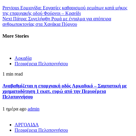
Previous
Ερμιονίδα: Εργασίες καθαρισμού ρεμάτων κατά μήκος
της επαρχιακής οδού Φούρνοι – Κρανίδι
Next
Πάτρα: Συνελήφθη Ρομά με ένταλμα για απόπειρα
ανθρωποκτονίας στα Χανάκια Πύργου
More Stories
Αρκαδία
Περιφέρεια Πελοποννήσου
1 min read
Αναβαθμίζεται η επαρχιακή οδός Αρκαδικό – Σαμπατική με
χρηματοδότηση 1 εκατ. ευρώ από την Περιφέρεια
Πελοποννήσου
1 ημέρα ago
admin
ΑΡΓΟΛΙΔΑ
Περιφέρεια Πελοποννήσου