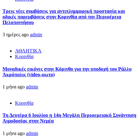
Τρεις νέες συμβάσεις για αντιπλημμυρική προστασία και
οδικές παρεμβάσεις στην Κορινθία από την Περιφέρεια
Πελοποννήσου
3 ημέρες ago
admin
ΑΘΛΗΤΙΚΑ
Κορινθία
Μοναδικές εικόνες στην Κόρινθο για την υποδοχή του Ράλλυ
Ακρόπολις (video-φωτο)
1 μήνα ago
admin
Κορινθία
Τη Δευτέρα 6 Ιουλίου η 14η Μεγάλη Περιφερειακή Συνάντηση
Αιμοδοσίας στην Νεμέα
1 μήνα ago
admin