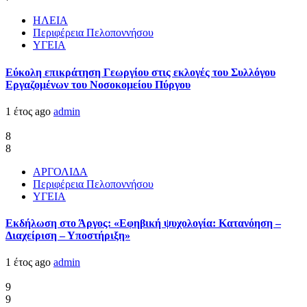
ΗΛΕΙΑ
Περιφέρεια Πελοποννήσου
ΥΓΕΙΑ
Εύκολη επικράτηση Γεωργίου στις εκλογές του Συλλόγου
Εργαζομένων του Νοσοκομείου Πύργου
1 έτος ago
admin
8
8
ΑΡΓΟΛΙΔΑ
Περιφέρεια Πελοποννήσου
ΥΓΕΙΑ
Εκδήλωση στο Άργος: «Εφηβική ψυχολογία: Κατανόηση –
Διαχείριση – Υποστήριξη»
1 έτος ago
admin
9
9