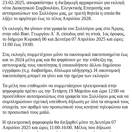
23-02-2025, αποφασίστηκε η διεξαγωγή αρχαιρεσιών για εκλογή
νέου Διοικητικού Συμβουλίου, Ελεγκτικής Επιτροπής και
αντιπροσώπων του Συλλόγου μας, με τριετή θητεία η οποία θα
λήξει το αργότερο έως το τέλος Απριλίου 2028.
Οι εκλογές θα γίνουν στα γραφεία του Συλλόγου μας στο Άργος,
στην οδό Βασ. Γεωργίου Α΄ 8, είσοδος από τη στοά, 1ος όροφος,
το διήμερο Κυριακή 06 και Δευτέρα 07 Απριλίου 2025 και ώρες
11:00 έως 19:00.
Στις εκλογές συμμετέχουν μόνο τα οικονομικά τακτοποιημένα έως
και το 2024 μέλη μας και θα ψηφίσουν με την επίδειξη της
αστυνομικής τους ταυτότητας ή οποιουδήποτε άλλου δημόσιου
εγγράφου (π.χ. διαβατήριο, δίπλωμα οδήγησης). Η οικονομική
τακτοποίηση μπορεί να γίνει και την ημέρα των εκλογών
Τα μέλη που επιθυμούν να συμμετάσχουν ηλεκτρονικά στην
ψηφοφορία πρέπει ως την Τετάρτη 19 Μαρτίου και ώρα 12:00 να
προσέλθουν αυτοπροσώπως στα γραφεία του Συλλόγου μας και να
συμπληρώσουν σχετική υπεύθυνη δήλωση με όλα τα ατομικά τους
στοιχεία, τον αριθμό του προσωπικού τους κινητού τηλεφώνου και
το προσωπικό τους μαίιλ.
Η ηλεκτρονική ψηφοφορία θα διεξαχθεί μόνο τη Δευτέρα 07
Απριλίου 2025 και ώρες 11:00-16:00. Μέλος που δήλωσε