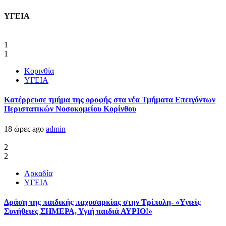
ΥΓΕΙΑ
1
1
Κορινθία
ΥΓΕΙΑ
Kατέρρευσε τμήμα της οροφής στα νέα Τμήματα Επειγόντων
Περιστατικών Νοσοκομείου Κορίνθου
18 ώρες ago
admin
2
2
Αρκαδία
ΥΓΕΙΑ
Δράση της παιδικής παχυσαρκίας στην Τρίπολη- «Υγιείς
Συνήθειες ΣΗΜΕΡΑ, Υγιή παιδιά ΑΥΡΙΟ!»