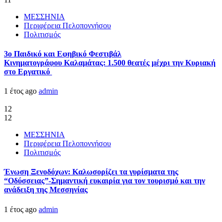
ΜΕΣΣΗΝΙΑ
Περιφέρεια Πελοποννήσου
Πολιτισμός
3ο Παιδικό και Εφηβικό Φεστιβάλ
Κινηματογράφου Καλαμάτας: 1.500 θεατές μέχρι την Κυριακή
στο Εργατικό
1 έτος ago
admin
12
12
ΜΕΣΣΗΝΙΑ
Περιφέρεια Πελοποννήσου
Πολιτισμός
Ένωση Ξενοδόχων: Καλωσορίζει τα γυρίσματα της
“Οδύσσειας”-Σημαντική ευκαιρία για τον τουρισμό και την
ανάδειξη της Μεσσηνίας
1 έτος ago
admin