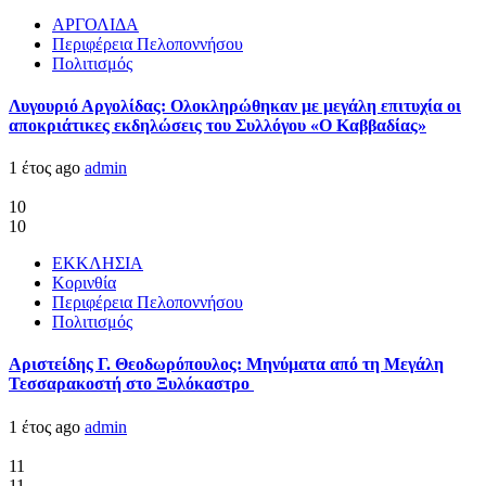
ΑΡΓΟΛΙΔΑ
Περιφέρεια Πελοποννήσου
Πολιτισμός
Λυγουριό Αργολίδας: Ολοκληρώθηκαν με μεγάλη επιτυχία οι
αποκριάτικες εκδηλώσεις του Συλλόγου «Ο Καββαδίας»
1 έτος ago
admin
10
10
ΕΚΚΛΗΣΙΑ
Κορινθία
Περιφέρεια Πελοποννήσου
Πολιτισμός
Αριστείδης Γ. Θεοδωρόπουλος: Μηνύματα από τη Μεγάλη
Τεσσαρακοστή στο Ξυλόκαστρο
1 έτος ago
admin
11
11