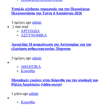
Υψηλός κίνδυνος πυρκαγιάς για την Περιφέρεια
Πελοποννήσου την Τρίτη 4 Αυγούστου 2026
3 ημέρες ago
admin
1 min read
ΑΡΓΟΛΙΔΑ
ΑΣΤΥΝΟΜΙΚΑ
Αργολίδα: Η ανακοίνωση της Αστυνομίας για την
εξιχνίαση ανθρωποκτονίας 59χρονου
3 ημέρες ago
admin
ΑΘΛΗΤΙΚΑ
Κορινθία
Μοναδικές εικόνες στην Κόρινθο για την υποδοχή του
Ράλλυ Ακρόπολις (video-φωτο)
1 μήνα ago
admin
Κορινθία