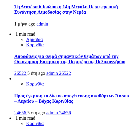
Τη Δευτέρα 6 Ιουλίου η 14η Μεγάλη Περιφερειακή
Συνάντηση Αιμοδοσίας στην Νεμέα
1 μήνα ago
admin
1 min read
Αρκαδία
Κορινθία
Αποφάσεις για σειρά σημαντικών θεμάτων από την
Οικονομική Επιτροπή της Περιφέρειας Πελοποννήσου
26522
5 έτη ago
admin
26522
Κορινθία
Προς έγκριση το δίκτυο αποχέτευσης ακαθάρτων Άσσου
– Λεχαίου – Βόχας Κορινθίας
24656
5 έτη ago
admin
24656
1 min read
Κορινθία