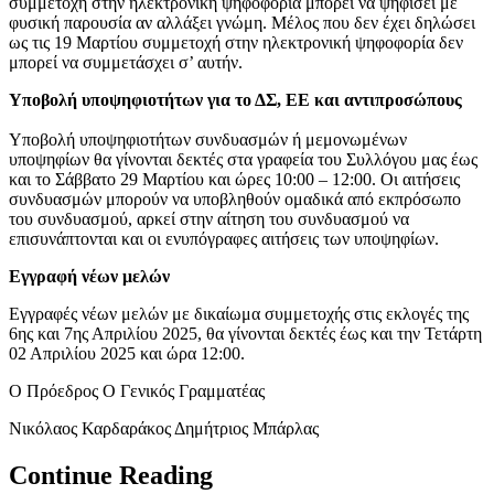
συμμετοχή στην ηλεκτρονική ψηφοφορία μπορεί να ψηφίσει με
φυσική παρουσία αν αλλάξει γνώμη. Μέλος που δεν έχει δηλώσει
ως τις 19 Μαρτίου συμμετοχή στην ηλεκτρονική ψηφοφορία δεν
μπορεί να συμμετάσχει σ’ αυτήν.
Υποβολή υποψηφιοτήτων για το ΔΣ, ΕΕ και αντιπροσώπους
Υποβολή υποψηφιοτήτων συνδυασμών ή μεμονωμένων
υποψηφίων θα γίνονται δεκτές στα γραφεία του Συλλόγου μας έως
και το Σάββατο 29 Μαρτίου και ώρες 10:00 – 12:00. Οι αιτήσεις
συνδυασμών μπορούν να υποβληθούν ομαδικά από εκπρόσωπο
του συνδυασμού, αρκεί στην αίτηση του συνδυασμού να
επισυνάπτονται και οι ενυπόγραφες αιτήσεις των υποψηφίων.
Εγγραφή νέων μελών
Εγγραφές νέων μελών με δικαίωμα συμμετοχής στις εκλογές της
6ης και 7ης Απριλίου 2025, θα γίνονται δεκτές έως και την Τετάρτη
02 Απριλίου 2025 και ώρα 12:00.
Ο Πρόεδρος Ο Γενικός Γραμματέας
Νικόλαος Καρδαράκος Δημήτριος Μπάρλας
Continue Reading