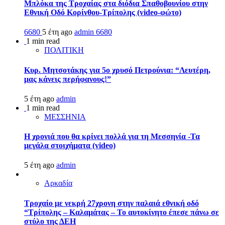
Μπλόκα της Τροχαίας στα διόδια Σπαθοβουνίου στην
Εθνική Οδό Κορίνθου-Τρίπολης (video-φώτο)
6680
5 έτη ago
admin
6680
1 min read
ΠΟΛΙΤΙΚΗ
Κυρ. Μητσοτάκης για 5ο χρυσό Πετρούνια: “Λευτέρη,
μας κάνεις περήφανους!”
5 έτη ago
admin
1 min read
ΜΕΣΣΗΝΙΑ
Η χρονιά που θα κρίνει πολλά για τη Μεσσηνία -Τα
μεγάλα στοιχήματα (video)
5 έτη ago
admin
Αρκαδία
Τροχαίο με νεκρή 27χρονη στην παλαιά εθνική οδό
“Τρίπολης – Καλαμάτας – Το αυτοκίνητο έπεσε πάνω σε
στύλο της ΔΕΗ