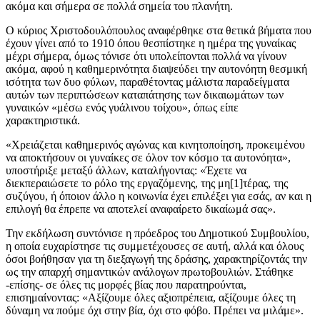
ακόμα και σήμερα σε πολλά σημεία του πλανήτη.
Ο κύριος Χριστοδουλόπουλος αναφέρθηκε στα θετικά βήματα που
έχουν γίνει από το 1910 όπου θεσπίστηκε η ημέρα της γυναίκας
μέχρι σήμερα, όμως τόνισε ότι υπολείπονται πολλά να γίνουν
ακόμα, αφού η καθημερινότητα διαψεύδει την αυτονόητη θεσμική
ισότητα των δυο φύλων, παραθέτοντας μάλιστα παραδείγματα
αυτών των περιπτώσεων καταπάτησης των δικαιωμάτων των
γυναικών «μέσω ενός γυάλινου τοίχου», όπως είπε
χαρακτηριστικά.
«Χρειάζεται καθημερινός αγώνας και κινητοποίηση, προκειμένου
να αποκτήσουν οι γυναίκες σε όλον τον κόσμο τα αυτονόητα»,
υποστήριξε μεταξύ άλλων, καταλήγοντας: «Έχετε να
διεκπεραιώσετε το ρόλο της εργαζόμενης, της μη[1]τέρας, της
συζύγου, ή όποιον άλλο η κοινωνία έχει επιλέξει για εσάς, αν και η
επιλογή θα έπρεπε να αποτελεί αναφαίρετο δικαίωμά σας».
Την εκδήλωση συντόνισε η πρόεδρος του Δημοτικού Συμβουλίου,
η οποία ευχαρίστησε τις συμμετέχουσες σε αυτή, αλλά και όλους
όσοι βοήθησαν για τη διεξαγωγή της δράσης, χαρακτηρίζοντάς την
ως την απαρχή σημαντικών ανάλογων πρωτοβουλιών. Στάθηκε
-επίσης- σε όλες τις μορφές βίας που παρατηρούνται,
επισημαίνοντας: «Αξίζουμε όλες αξιοπρέπεια, αξίζουμε όλες τη
δύναμη να πούμε όχι στην βία, όχι στο φόβο. Πρέπει να μιλάμε».