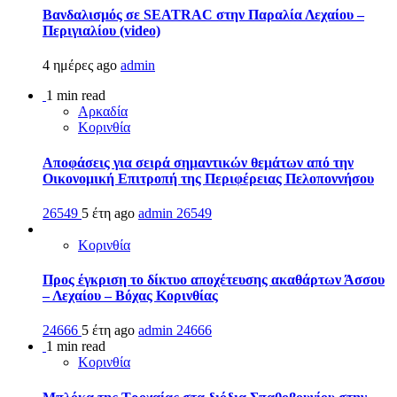
Βανδαλισμός σε SEATRAC στην Παραλία Λεχαίου –
Περιγιαλίου (video)
4 ημέρες ago
admin
1 min read
Αρκαδία
Κορινθία
Αποφάσεις για σειρά σημαντικών θεμάτων από την
Οικονομική Επιτροπή της Περιφέρειας Πελοποννήσου
26549
5 έτη ago
admin
26549
Κορινθία
Προς έγκριση το δίκτυο αποχέτευσης ακαθάρτων Άσσου
– Λεχαίου – Βόχας Κορινθίας
24666
5 έτη ago
admin
24666
1 min read
Κορινθία