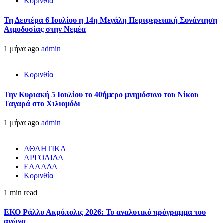
Κορινθία
Τη Δευτέρα 6 Ιουλίου η 14η Μεγάλη Περιφερειακή Συνάντηση
Αιμοδοσίας στην Νεμέα
1 μήνα ago
admin
Κορινθία
Την Κυριακή 5 Ιουλίου το 40ήμερο μνημόσυνο του Νίκου
Ταγαρά στο Χιλιομόδι
1 μήνα ago
admin
ΑΘΛΗΤΙΚΑ
ΑΡΓΟΛΙΔΑ
ΕΛΛΑΔΑ
Κορινθία
1 min read
ΕΚΟ Ράλλυ Ακρόπολις 2026: Το αναλυτικό πρόγραμμα του
αγώνα