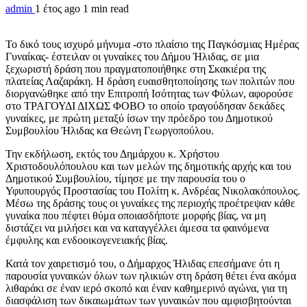
admin
1 έτος ago
1 min read
Το δικό τους ισχυρό μήνυμα -στο πλαίσιο της Παγκόσμιας Ημέρας
Γυναίκας- έστειλαν οι γυναίκες του Δήμου Ήλιδας, σε μια
ξεχωριστή δράση που πραγματοποιήθηκε στη Σκακιέρα της
πλατείας Λαζαράκη. Η δράση ευαισθητοποίησης των πολιτών που
διοργανώθηκε από την Επιτροπή Ισότητας των Φύλων, αφορούσε
στο ΤΡΑΓΟΥΔΙ ΔΙΧΩΣ ΦΟΒΟ το οποίο τραγούδησαν δεκάδες
γυναίκες, με πρώτη μεταξύ ίσων την πρόεδρο του Δημοτικού
Συμβουλίου Ήλιδας κα Θεώνη Γεωργοπούλου.
Την εκδήλωση, εκτός του Δημάρχου κ. Χρήστου
Χριστοδουλόπουλου και των μελών της δημοτικής αρχής και του
Δημοτικού Συμβουλίου, τίμησε με την παρουσία του ο
Υφυπουργός Προστασίας του Πολίτη κ. Ανδρέας Νικολακόπουλος.
Μέσω της δράσης τους οι γυναίκες της περιοχής προέτρεψαν κάθε
γυναίκα που πέφτει θύμα οποιασδήποτε μορφής βίας, να μη
διστάζει να μιλήσει και να καταγγέλλει άμεσα τα φαινόμενα
έμφυλης και ενδοοικογενειακής βίας.
Κατά τον χαιρετισμό του, ο Δήμαρχος Ήλιδας επεσήμανε ότι η
παρουσία γυναικών όλων των ηλικιών στη δράση θέτει ένα ακόμα
λιθαράκι σε έναν ιερό σκοπό και έναν καθημερινό αγώνα, για τη
διασφάλιση των δικαιωμάτων των γυναικών που αμφισβητούνται