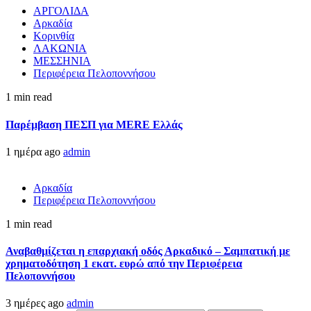
ΑΡΓΟΛΙΔΑ
Αρκαδία
Κορινθία
ΛΑΚΩΝΙΑ
ΜΕΣΣΗΝΙΑ
Περιφέρεια Πελοποννήσου
1 min read
Παρέμβαση ΠΕΣΠ για MERE Ελλάς
1 ημέρα ago
admin
Αρκαδία
Περιφέρεια Πελοποννήσου
1 min read
Αναβαθμίζεται η επαρχιακή οδός Αρκαδικό – Σαμπατική με
χρηματοδότηση 1 εκατ. ευρώ από την Περιφέρεια
Πελοποννήσου
3 ημέρες ago
admin