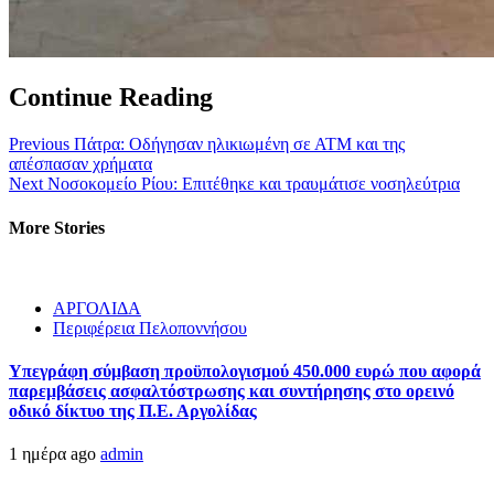
Continue Reading
Previous
Πάτρα: Οδήγησαν ηλικιωμένη σε ΑΤΜ και της
απέσπασαν χρήματα
Next
Νοσοκομείο Ρίου: Επιτέθηκε και τραυμάτισε νοσηλεύτρια
More Stories
ΑΡΓΟΛΙΔΑ
Περιφέρεια Πελοποννήσου
Υπεγράφη σύμβαση προϋπολογισμού 450.000 ευρώ που αφορά
παρεμβάσεις ασφαλτόστρωσης και συντήρησης στο ορεινό
οδικό δίκτυο της Π.Ε. Αργολίδας
1 ημέρα ago
admin