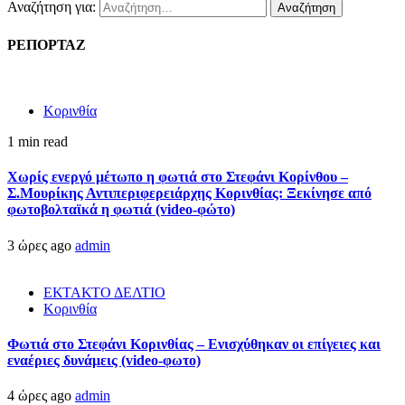
Αναζήτηση για:
ΡΕΠΟΡΤΑΖ
Κορινθία
1 min read
Χωρίς ενεργό μέτωπο η φωτιά στο Στεφάνι Κορίνθου –
Σ.Μουρίκης Αντιπεριφερειάρχης Κορινθίας: Ξεκίνησε από
φωτοβολταϊκά η φωτιά (video-φώτο)
3 ώρες ago
admin
ΕΚΤΑΚΤΟ ΔΕΛΤΙΟ
Κορινθία
Φωτιά στο Στεφάνι Κορινθίας – Ενισχύθηκαν οι επίγειες και
εναέριες δυνάμεις (video-φωτο)
4 ώρες ago
admin