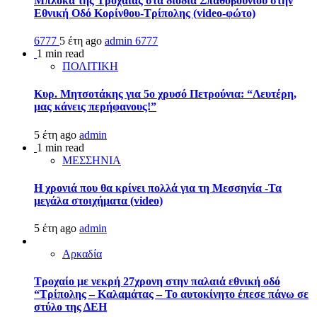
Μπλόκα της Τροχαίας στα διόδια Σπαθοβουνίου στην
Εθνική Οδό Κορίνθου-Τρίπολης (video-φώτο)
6777
5 έτη ago
admin
6777
1 min read
ΠΟΛΙΤΙΚΗ
Κυρ. Μητσοτάκης για 5ο χρυσό Πετρούνια: “Λευτέρη,
μας κάνεις περήφανους!”
5 έτη ago
admin
1 min read
ΜΕΣΣΗΝΙΑ
Η χρονιά που θα κρίνει πολλά για τη Μεσσηνία -Τα
μεγάλα στοιχήματα (video)
5 έτη ago
admin
Αρκαδία
Τροχαίο με νεκρή 27χρονη στην παλαιά εθνική οδό
“Τρίπολης – Καλαμάτας – Το αυτοκίνητο έπεσε πάνω σε
στύλο της ΔΕΗ