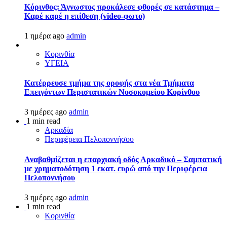
Κόρινθος: Άγνωστος προκάλεσε φθορές σε κατάστημα –
Καρέ καρέ η επίθεση (video-φωτο)
1 ημέρα ago
admin
Κορινθία
ΥΓΕΙΑ
Kατέρρευσε τμήμα της οροφής στα νέα Τμήματα
Επειγόντων Περιστατικών Νοσοκομείου Κορίνθου
3 ημέρες ago
admin
1 min read
Αρκαδία
Περιφέρεια Πελοποννήσου
Αναβαθμίζεται η επαρχιακή οδός Αρκαδικό – Σαμπατική
με χρηματοδότηση 1 εκατ. ευρώ από την Περιφέρεια
Πελοποννήσου
3 ημέρες ago
admin
1 min read
Κορινθία