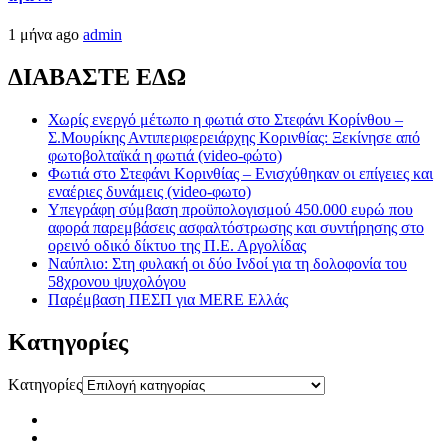
1 μήνα ago
admin
ΔΙΑΒΑΣΤΕ ΕΔΩ
Χωρίς ενεργό μέτωπο η φωτιά στο Στεφάνι Κορίνθου –
Σ.Μουρίκης Αντιπεριφερειάρχης Κορινθίας: Ξεκίνησε από
φωτοβολταϊκά η φωτιά (video-φώτο)
Φωτιά στο Στεφάνι Κορινθίας – Ενισχύθηκαν οι επίγειες και
εναέριες δυνάμεις (video-φωτο)
Υπεγράφη σύμβαση προϋπολογισμού 450.000 ευρώ που
αφορά παρεμβάσεις ασφαλτόστρωσης και συντήρησης στο
ορεινό οδικό δίκτυο της Π.Ε. Αργολίδας
Ναύπλιο: Στη φυλακή οι δύο Ινδοί για τη δολοφονία του
58χρονου ψυχολόγου
Παρέμβαση ΠΕΣΠ για MERE Ελλάς
Kατηγορίες
Kατηγορίες