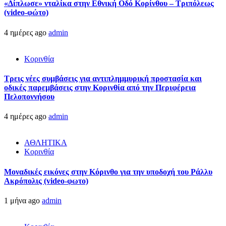
«Δίπλωσε» νταλίκα στην Εθνική Oδό Κορίνθου – Τριπόλεως
(video-φώτο)
4 ημέρες ago
admin
Κορινθία
Τρεις νέες συμβάσεις για αντιπλημμυρική προστασία και
οδικές παρεμβάσεις στην Κορινθία από την Περιφέρεια
Πελοποννήσου
4 ημέρες ago
admin
ΑΘΛΗΤΙΚΑ
Κορινθία
Μοναδικές εικόνες στην Κόρινθο για την υποδοχή του Ράλλυ
Ακρόπολις (video-φωτο)
1 μήνα ago
admin