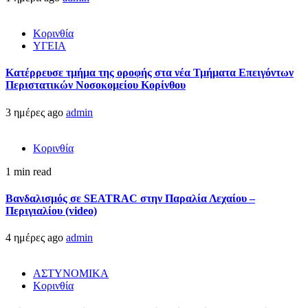
Κορινθία
ΥΓΕΙΑ
Kατέρρευσε τμήμα της οροφής στα νέα Τμήματα Επειγόντων
Περιστατικών Νοσοκομείου Κορίνθου
3 ημέρες ago
admin
Κορινθία
1 min read
Βανδαλισμός σε SEATRAC στην Παραλία Λεχαίου –
Περιγιαλίου (video)
4 ημέρες ago
admin
ΑΣΤΥΝΟΜΙΚΑ
Κορινθία