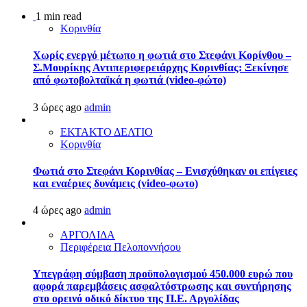
1 min read
Κορινθία
Χωρίς ενεργό μέτωπο η φωτιά στο Στεφάνι Κορίνθου –
Σ.Μουρίκης Αντιπεριφερειάρχης Κορινθίας: Ξεκίνησε
από φωτοβολταϊκά η φωτιά (video-φώτο)
3 ώρες ago
admin
ΕΚΤΑΚΤΟ ΔΕΛΤΙΟ
Κορινθία
Φωτιά στο Στεφάνι Κορινθίας – Ενισχύθηκαν οι επίγειες
και εναέριες δυνάμεις (video-φωτο)
4 ώρες ago
admin
ΑΡΓΟΛΙΔΑ
Περιφέρεια Πελοποννήσου
Υπεγράφη σύμβαση προϋπολογισμού 450.000 ευρώ που
αφορά παρεμβάσεις ασφαλτόστρωσης και συντήρησης
στο ορεινό οδικό δίκτυο της Π.Ε. Αργολίδας