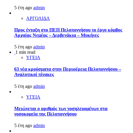
5 έτη ago
admin
ΑΡΓΟΛΙΔΑ
Προς ένταξη στο ΠΕΠ Πελοποννήσου το έργο κόμβος
Αρχαίας Νεμέας – Δερβενάκια – Μυκήνες
5 έτη ago
admin
1 min read
ΥΓΕΙΑ
63 νέα κρούσματα στην Περιφέρεια Πελοποννήσου –
Αναλυτικοί πίνακες
5 έτη ago
admin
ΥΓΕΙΑ
Μειώνεται ο αριθμός των νοσηλευομένων στα
νοσοκομεία της Πελοποννήσου
5 έτη ago
admin