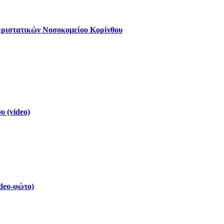
εριστατικών Νοσοκομείου Κορίνθου
 (video)
deo-φώτο)