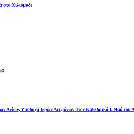
ά στο Χιλιομόδι
να
 Αγίων, Υποδοχή Ιερών Λειψάνων στον Καθεδρικό Ι. Ναό του 