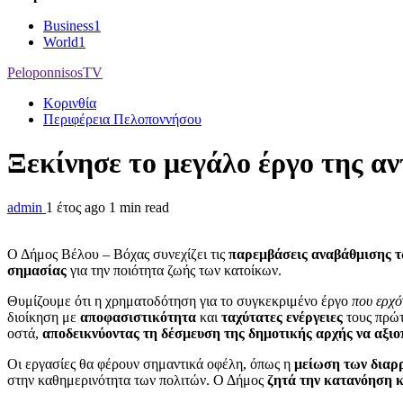
Business
1
World
1
PeloponnisosTV
Κορινθία
Περιφέρεια Πελοποννήσου
Ξεκίνησε το μεγάλο έργο της α
admin
1 έτος ago
1 min read
Ο Δήμος Βέλου – Βόχας συνεχίζει τις
παρεμβάσεις αναβάθμισης 
σημασίας
για την ποιότητα ζωής των κατοίκων.
Θυμίζουμε ότι η χρηματοδότηση για το συγκεκριμένο έργο
που ερχό
διοίκηση με
αποφασιστικότητα
και
ταχύτατες ενέργειες
τους πρώτ
οστά,
αποδεικνύοντας τη δέσμευση της δημοτικής αρχής να αξιο
Οι εργασίες θα φέρουν σημαντικά οφέλη, όπως η
μείωση των διαρ
στην καθημερινότητα των πολιτών. Ο Δήμος
ζητά την κατανόηση 