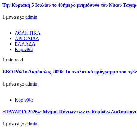
Την Κυριακή 5 Ιουλίου το 40ήμερο μνημόσυνο του Νίκου Ταγαρ
1 μήνα ago
admin
ΑΘΛΗΤΙΚΑ
ΑΡΓΟΛΙΔΑ
ΕΛΛΑΔΑ
Κορινθία
1 min read
ΕΚΟ Ράλλυ Ακρόπολις 2026: Το αναλυτικό πρόγραμμα του αγώ
1 μήνα ago
admin
Κορινθία
«ΠΑΥΛΕΙΑ 2026»: Μνήμη Πάντων των εν Κορίνθω Διαλαμψάντων
1 μήνα ago
admin