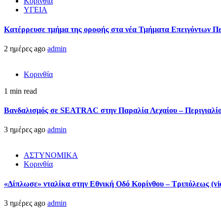
Κορινθία
ΥΓΕΙΑ
Kατέρρευσε τμήμα της οροφής στα νέα Τμήματα Επειγόντων Π
2 ημέρες ago
admin
Κορινθία
1 min read
Βανδαλισμός σε SEATRAC στην Παραλία Λεχαίου – Περιγιαλίου
3 ημέρες ago
admin
ΑΣΤΥΝΟΜΙΚΑ
Κορινθία
«Δίπλωσε» νταλίκα στην Εθνική Oδό Κορίνθου – Τριπόλεως (vi
3 ημέρες ago
admin