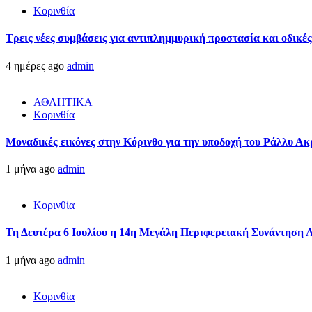
Κορινθία
Τρεις νέες συμβάσεις για αντιπλημμυρική προστασία και οδικέ
4 ημέρες ago
admin
ΑΘΛΗΤΙΚΑ
Κορινθία
Μοναδικές εικόνες στην Κόρινθο για την υποδοχή του Ράλλυ Ακ
1 μήνα ago
admin
Κορινθία
Τη Δευτέρα 6 Ιουλίου η 14η Μεγάλη Περιφερειακή Συνάντηση 
1 μήνα ago
admin
Κορινθία