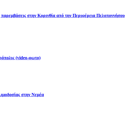
ς παρεμβάσεις στην Κορινθία από την Περιφέρεια Πελοποννήσου
ρόπολις (video-φωτο)
Αιμοδοσίας στην Νεμέα