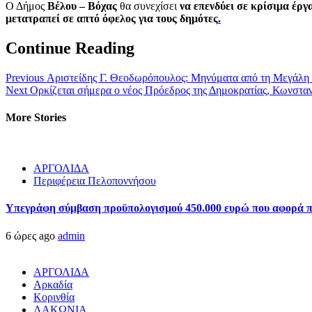
Ο Δήμος
Βέλου – Βόχας
θα συνεχίσει
να επενδύει σε κρίσιμα έργ
μετατραπεί σε απτό όφελος για τους δημότες
.
Continue Reading
Previous
Αριστείδης Γ. Θεοδωρόπουλος: Μηνύματα από τη Μεγάλ
Next
Ορκίζεται σήμερα ο νέος Πρόεδρος της Δημοκρατίας, Κωνστα
More Stories
ΑΡΓΟΛΙΔΑ
Περιφέρεια Πελοποννήσου
Υπεγράφη σύμβαση προϋπολογισμού 450.000 ευρώ που αφορά πα
6 ώρες ago
admin
ΑΡΓΟΛΙΔΑ
Αρκαδία
Κορινθία
ΛΑΚΩΝΙΑ