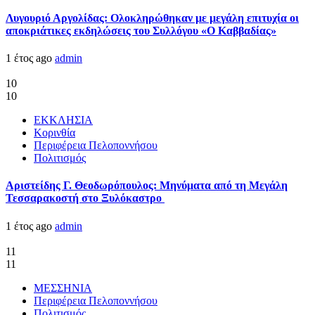
Λυγουριό Αργολίδας: Ολοκληρώθηκαν με μεγάλη επιτυχία οι
αποκριάτικες εκδηλώσεις του Συλλόγου «Ο Καββαδίας»
1 έτος ago
admin
10
10
ΕΚΚΛΗΣΙΑ
Κορινθία
Περιφέρεια Πελοποννήσου
Πολιτισμός
Αριστείδης Γ. Θεοδωρόπουλος: Μηνύματα από τη Μεγάλη
Τεσσαρακοστή στο Ξυλόκαστρο
1 έτος ago
admin
11
11
ΜΕΣΣΗΝΙΑ
Περιφέρεια Πελοποννήσου
Πολιτισμός