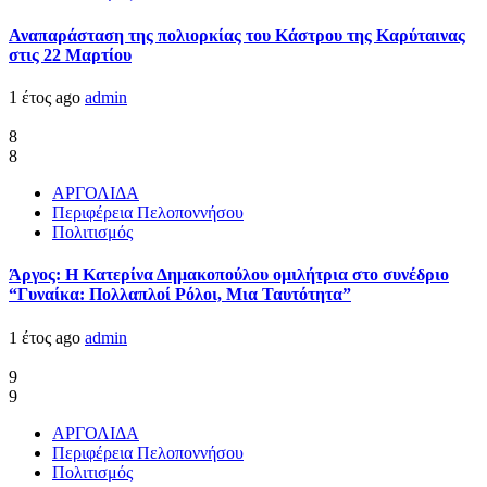
Αναπαράσταση της πολιορκίας του Κάστρου της Καρύταινας
στις 22 Μαρτίου
1 έτος ago
admin
8
8
ΑΡΓΟΛΙΔΑ
Περιφέρεια Πελοποννήσου
Πολιτισμός
Άργος: Η Κατερίνα Δημακοπούλου ομιλήτρια στο συνέδριο
“Γυναίκα: Πολλαπλοί Ρόλοι, Μια Ταυτότητα”
1 έτος ago
admin
9
9
ΑΡΓΟΛΙΔΑ
Περιφέρεια Πελοποννήσου
Πολιτισμός