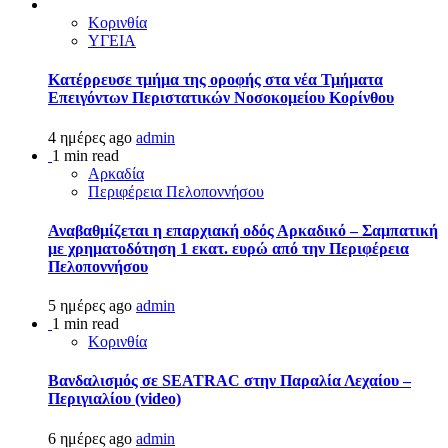
Κορινθία
ΥΓΕΙΑ
Kατέρρευσε τμήμα της οροφής στα νέα Τμήματα
Επειγόντων Περιστατικών Νοσοκομείου Κορίνθου
4 ημέρες ago
admin
1 min read
Αρκαδία
Περιφέρεια Πελοποννήσου
Αναβαθμίζεται η επαρχιακή οδός Αρκαδικό – Σαμπατική
με χρηματοδότηση 1 εκατ. ευρώ από την Περιφέρεια
Πελοποννήσου
5 ημέρες ago
admin
1 min read
Κορινθία
Βανδαλισμός σε SEATRAC στην Παραλία Λεχαίου –
Περιγιαλίου (video)
6 ημέρες ago
admin