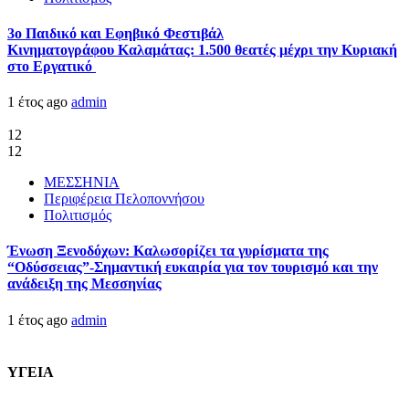
3ο Παιδικό και Εφηβικό Φεστιβάλ
Κινηματογράφου Καλαμάτας: 1.500 θεατές μέχρι την Κυριακή
στο Εργατικό
1 έτος ago
admin
12
12
ΜΕΣΣΗΝΙΑ
Περιφέρεια Πελοποννήσου
Πολιτισμός
Ένωση Ξενοδόχων: Καλωσορίζει τα γυρίσματα της
“Οδύσσειας”-Σημαντική ευκαιρία για τον τουρισμό και την
ανάδειξη της Μεσσηνίας
1 έτος ago
admin
ΥΓΕΙΑ