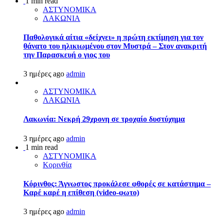
1 min read
ΑΣΤΥΝΟΜΙΚΑ
ΛΑΚΩΝΙΑ
Παθολογικά αίτια «δείχνει» η πρώτη εκτίμηση για τον
θάνατο του ηλικιωμένου στον Μυστρά – Στον ανακριτή
την Παρασκευή ο γιος του
3 ημέρες ago
admin
ΑΣΤΥΝΟΜΙΚΑ
ΛΑΚΩΝΙΑ
Λακωνία: Νεκρή 29χρονη σε τροχαίο δυστύχημα
3 ημέρες ago
admin
1 min read
ΑΣΤΥΝΟΜΙΚΑ
Κορινθία
Κόρινθος: Άγνωστος προκάλεσε φθορές σε κατάστημα –
Καρέ καρέ η επίθεση (video-φωτο)
3 ημέρες ago
admin