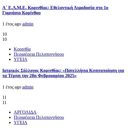
Α΄ Ε.Λ.Μ.Ε. Κορινθίας: Εθελοντική Αιμοδοσία στο 1ο
Γυμνάσιο Κορίνθου
1 έτος ago
admin
10
10
Κορινθία
Περιφέρεια Πελοποννήσου
ΥΓΕΙΑ
Ιατρικός Σύλλογος Κορινθίας: «Πανελλήνια Κινητοποίηση για
τα Τέμπη την 28η Φεβρουαρίου 2025»
1 έτος ago
admin
11
11
ΑΡΓΟΛΙΔΑ
Περιφέρεια Πελοποννήσου
ΥΓΕΙΑ