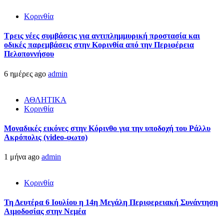
Κορινθία
Τρεις νέες συμβάσεις για αντιπλημμυρική προστασία και
οδικές παρεμβάσεις στην Κορινθία από την Περιφέρεια
Πελοποννήσου
6 ημέρες ago
admin
ΑΘΛΗΤΙΚΑ
Κορινθία
Μοναδικές εικόνες στην Κόρινθο για την υποδοχή του Ράλλυ
Ακρόπολις (video-φωτο)
1 μήνα ago
admin
Κορινθία
Τη Δευτέρα 6 Ιουλίου η 14η Μεγάλη Περιφερειακή Συνάντηση
Αιμοδοσίας στην Νεμέα