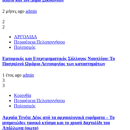
2 μήνες ago
admin
2
2
ΑΡΓΟΛΙΔΑ
Περιφέρεια Πελοποννήσου
Πολιτισμός
Εμπορικός και Επιχειρηματικός Σύλλογος Ναυπλίου: Το
Πασχαλινό Ωράριο Λειτουργίας των καταστημάτων
1 έτος ago
admin
3
3
Κορινθία
Περιφέρεια Πελοποννήσου
Πολιτισμός
Αρχαία Τενέα: Δέος από τα αρχαιολογικά ευρήματα – Το
μνημειώδες ταφικό κτίσμα και το χρυσό δαχτυλίδι του
Απόλλωνα (φωτο)