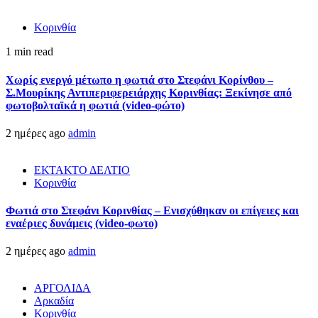
Κορινθία
1 min read
Χωρίς ενεργό μέτωπο η φωτιά στο Στεφάνι Κορίνθου –
Σ.Μουρίκης Αντιπεριφερειάρχης Κορινθίας: Ξεκίνησε από
φωτοβολταϊκά η φωτιά (video-φώτο)
2 ημέρες ago
admin
ΕΚΤΑΚΤΟ ΔΕΛΤΙΟ
Κορινθία
Φωτιά στο Στεφάνι Κορινθίας – Ενισχύθηκαν οι επίγειες και
εναέριες δυνάμεις (video-φωτο)
2 ημέρες ago
admin
ΑΡΓΟΛΙΔΑ
Αρκαδία
Κορινθία