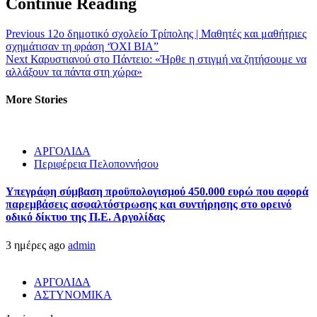
Continue Reading
Previous
12ο δημοτικό σχολείο Τρίπολης | Μαθητές και μαθήτριες
σχημάτισαν τη φράση ‘ΌΧΙ ΒΙΑ”
Next
Καρυστιανού στο Πάντειο: «Ήρθε η στιγμή να ζητήσουμε να
αλλάξουν τα πάντα στη χώρα»
More Stories
ΑΡΓΟΛΙΔΑ
Περιφέρεια Πελοποννήσου
Υπεγράφη σύμβαση προϋπολογισμού 450.000 ευρώ που αφορά
παρεμβάσεις ασφαλτόστρωσης και συντήρησης στο ορεινό
οδικό δίκτυο της Π.Ε. Αργολίδας
3 ημέρες ago
admin
ΑΡΓΟΛΙΔΑ
ΑΣΤΥΝΟΜΙΚΑ