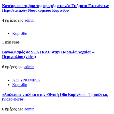
Kατέρρευσε τμήμα της οροφής στα νέα Τμήματα Επειγόντων
Περιστατικών Νοσοκομείου Κορίνθου
4 ημέρες ago
admin
Κορινθία
1 min read
Βανδαλισμός σε SEATRAC στην Παραλία Λεχαίου –
Περιγιαλίου (video)
6 ημέρες ago
admin
ΑΣΤΥΝΟΜΙΚΑ
Κορινθία
«Δίπλωσε» νταλίκα στην Εθνική Oδό Κορίνθου – Τριπόλεως
(video-φώτο)
6 ημέρες ago
admin