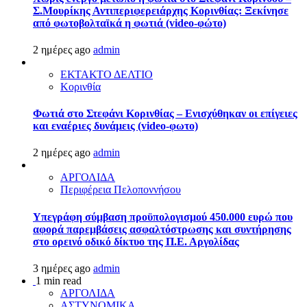
Σ.Μουρίκης Αντιπεριφερειάρχης Κορινθίας: Ξεκίνησε
από φωτοβολταϊκά η φωτιά (video-φώτο)
2 ημέρες ago
admin
ΕΚΤΑΚΤΟ ΔΕΛΤΙΟ
Κορινθία
Φωτιά στο Στεφάνι Κορινθίας – Ενισχύθηκαν οι επίγειες
και εναέριες δυνάμεις (video-φωτο)
2 ημέρες ago
admin
ΑΡΓΟΛΙΔΑ
Περιφέρεια Πελοποννήσου
Υπεγράφη σύμβαση προϋπολογισμού 450.000 ευρώ που
αφορά παρεμβάσεις ασφαλτόστρωσης και συντήρησης
στο ορεινό οδικό δίκτυο της Π.Ε. Αργολίδας
3 ημέρες ago
admin
1 min read
ΑΡΓΟΛΙΔΑ
ΑΣΤΥΝΟΜΙΚΑ