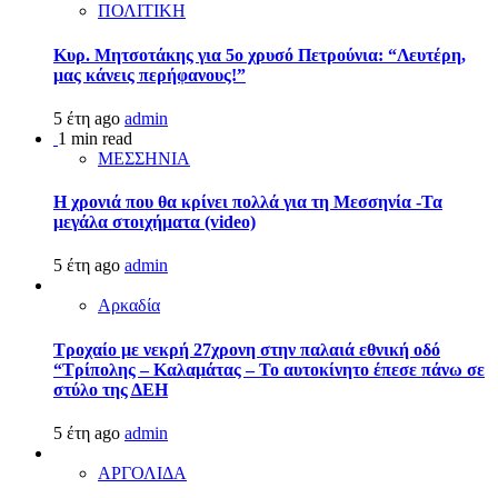
ΠΟΛΙΤΙΚΗ
Κυρ. Μητσοτάκης για 5ο χρυσό Πετρούνια: “Λευτέρη,
μας κάνεις περήφανους!”
5 έτη ago
admin
1 min read
ΜΕΣΣΗΝΙΑ
Η χρονιά που θα κρίνει πολλά για τη Μεσσηνία -Τα
μεγάλα στοιχήματα (video)
5 έτη ago
admin
Αρκαδία
Τροχαίο με νεκρή 27χρονη στην παλαιά εθνική οδό
“Τρίπολης – Καλαμάτας – Το αυτοκίνητο έπεσε πάνω σε
στύλο της ΔΕΗ
5 έτη ago
admin
ΑΡΓΟΛΙΔΑ