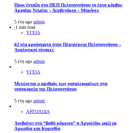
Προς ένταξη στο ΠΕΠ Πελοποννήσου το έργο κόμβος
Αρχαίας Νεμέας – Δερβενάκια – Μυκήνες
5 έτη ago
admin
1 min read
ΥΓΕΙΑ
63 νέα κρούσματα στην Περιφέρεια Πελοποννήσου –
Αναλυτικοί πίνακες
5 έτη ago
admin
ΥΓΕΙΑ
Μειώνεται ο αριθμός των νοσηλευομένων στα
νοσοκομεία της Πελοποννήσου
5 έτη ago
admin
ΑΡΓΟΛΙΔΑ
Ανεβαίνει στο “βαθύ κόκκινο” η Αργολίδα, μαζί με
Αρκαδία και Κορινθία