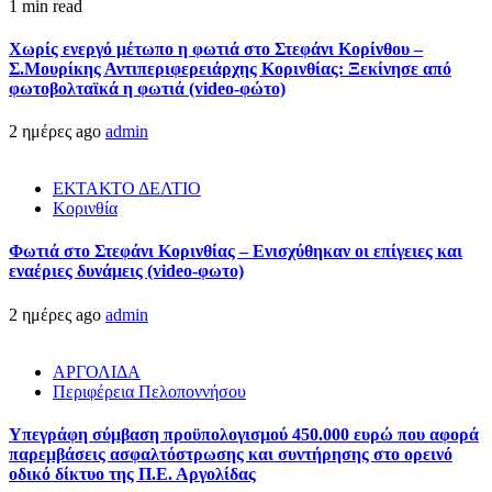
1 min read
Χωρίς ενεργό μέτωπο η φωτιά στο Στεφάνι Κορίνθου –
Σ.Μουρίκης Αντιπεριφερειάρχης Κορινθίας: Ξεκίνησε από
φωτοβολταϊκά η φωτιά (video-φώτο)
2 ημέρες ago
admin
ΕΚΤΑΚΤΟ ΔΕΛΤΙΟ
Κορινθία
Φωτιά στο Στεφάνι Κορινθίας – Ενισχύθηκαν οι επίγειες και
εναέριες δυνάμεις (video-φωτο)
2 ημέρες ago
admin
ΑΡΓΟΛΙΔΑ
Περιφέρεια Πελοποννήσου
Υπεγράφη σύμβαση προϋπολογισμού 450.000 ευρώ που αφορά
παρεμβάσεις ασφαλτόστρωσης και συντήρησης στο ορεινό
οδικό δίκτυο της Π.Ε. Αργολίδας