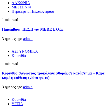
ΛΑΚΩΝΙΑ
ΜΕΣΣΗΝΙΑ
Περιφέρεια Πελοποννήσου
1 min read
Παρέμβαση ΠΕΣΠ για MERE Ελλάς
3 ημέρες ago
admin
ΑΣΤΥΝΟΜΙΚΑ
Κορινθία
1 min read
Κόρινθος: Άγνωστος προκάλεσε φθορές σε κατάστημα – Καρέ
καρέ η επίθεση (video-φωτο)
3 ημέρες ago
admin
Κορινθία
ΥΓΕΙΑ