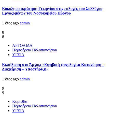
Εύκολη επικράτηση Γεωργίου στις εκλογές του Συλλόγου
Εργαζομένων του Νοσοκομείου Πύργου
1 έτος ago
admin
8
8
ΑΡΓΟΛΙΔΑ
Περιφέρεια Πελοποννήσου
ΥΓΕΙΑ
Εκδήλωση στο Άργος: «Εφηβική ψυχολογία: Κατανόηση –
Διαχείριση – Υποστήριξη»
1 έτος ago
admin
9
9
Κορινθία
Περιφέρεια Πελοποννήσου
ΥΓΕΙΑ