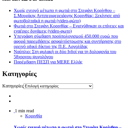
Χωρίς ενεργό μέτωπο η φωτιά στο Στεφάνι Κορίνθου –
Σ.Μουρίκης Αντιπεριφερειάρχης Κορινθίας: Ξεκίνησε από
φωτοβολταϊκά η φωτιά (video-φώτο)
Φωτιά στο Στεφάνι Κορινθίας – Ενισχύθηκαν οι επίγειες και
εναέριες δυνάμεις (video-φωτο)
Υπεγράφη σύμβαση προϋπολογισμού 450.000 ευρώ που
αφορά παρεμβάσεις ασφαλτόστρωσης και συντήρησης στο
ορεινό οδικό δίκτυο της Π.Ε. Αργολίδας
Ναύπλιο: Στη φυλακή οι δύο Ινδοί για τη δολοφονία του
58χρονου ψυχολόγου
Παρέμβαση ΠΕΣΠ για MERE Ελλάς
Kατηγορίες
Kατηγορίες
1 min read
Κορινθία
Χωρίς ενεργό μέτωπο η φωτιά στο Στεφάνι Κορίνθου –