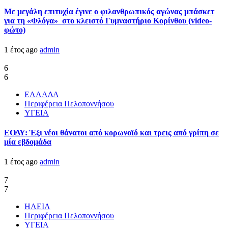
Με μεγάλη επιτυχία έγινε ο φιλανθρωπικός αγώνας μπάσκετ
για τη «Φλόγα» στο κλειστό Γυμναστήριο Κορίνθου (video-
φώτο)
1 έτος ago
admin
6
6
ΕΛΛΑΔΑ
Περιφέρεια Πελοποννήσου
ΥΓΕΙΑ
ΕΟΔΥ: Έξι νέοι θάνατοι από κορωνοϊό και τρεις από γρίπη σε
μία εβδομάδα
1 έτος ago
admin
7
7
ΗΛΕΙΑ
Περιφέρεια Πελοποννήσου
ΥΓΕΙΑ