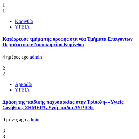
1
1
Κορινθία
ΥΓΕΙΑ
Kατέρρευσε τμήμα της οροφής στα νέα Τμήματα Επειγόντων
Περιστατικών Νοσοκομείου Κορίνθου
4 ημέρες ago
admin
2
2
Αρκαδία
ΥΓΕΙΑ
Δράση της παιδικής παχυσαρκίας στην Τρίπολη- «Υγιείς
Συνήθειες ΣΗΜΕΡΑ, Υγιή παιδιά ΑΥΡΙΟ!»
9 μήνες ago
admin
3
3