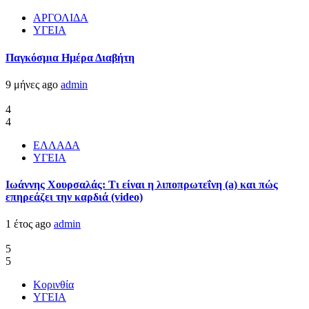
ΑΡΓΟΛΙΔΑ
ΥΓΕΙΑ
Παγκόσμια Ημέρα Διαβήτη
9 μήνες ago
admin
4
4
ΕΛΛΑΔΑ
ΥΓΕΙΑ
Ιωάννης Χουρσαλάς: Τι είναι η λιποπρωτεΐνη (a) και πώς
επηρεάζει την καρδιά (video)
1 έτος ago
admin
5
5
Κορινθία
ΥΓΕΙΑ