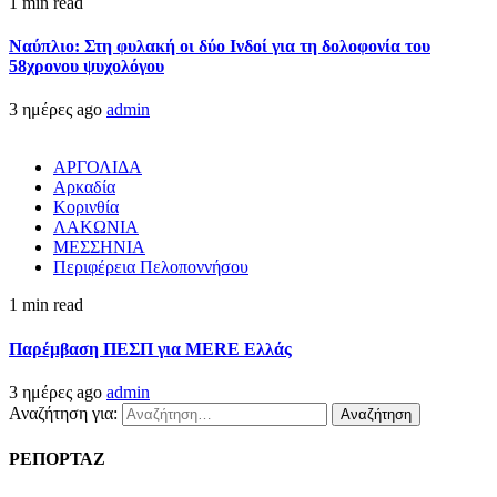
1 min read
Ναύπλιο: Στη φυλακή οι δύο Ινδοί για τη δολοφονία του
58χρονου ψυχολόγου
3 ημέρες ago
admin
ΑΡΓΟΛΙΔΑ
Αρκαδία
Κορινθία
ΛΑΚΩΝΙΑ
ΜΕΣΣΗΝΙΑ
Περιφέρεια Πελοποννήσου
1 min read
Παρέμβαση ΠΕΣΠ για MERE Ελλάς
3 ημέρες ago
admin
Αναζήτηση για:
ΡΕΠΟΡΤΑΖ