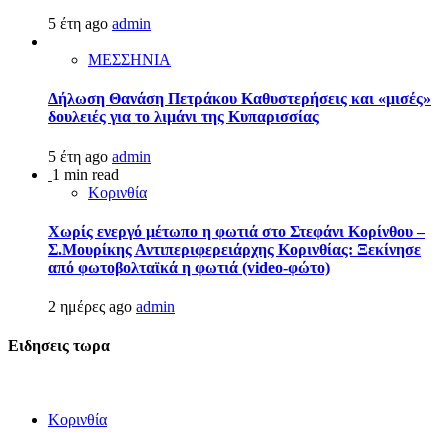
5 έτη ago
admin
ΜΕΣΣΗΝΙΑ
Δήλωση Θανάση Πετράκου Καθυστερήσεις και «μισές»
δουλειές για το λιμάνι της Κυπαρισσίας
5 έτη ago
admin
1 min read
Κορινθία
Χωρίς ενεργό μέτωπο η φωτιά στο Στεφάνι Κορίνθου –
Σ.Μουρίκης Αντιπεριφερειάρχης Κορινθίας: Ξεκίνησε
από φωτοβολταϊκά η φωτιά (video-φώτο)
2 ημέρες ago
admin
Ειδησεις τωρα
Κορινθία