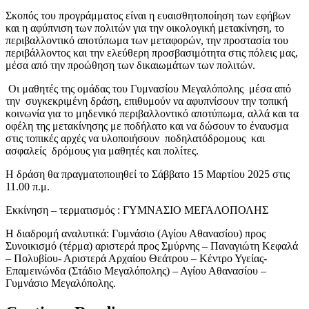
Σκοπός του προγράμματος είναι η ευαισθητοποίηση των εφήβων
και η αφύπνιση των πολιτών για την οικολογική μετακίνηση, το
περιβαλλοντικό αποτύπωμα των μεταφορών, την προστασία του
περιβάλλοντος και την ελεύθερη προσβασιμότητα στις πόλεις μας,
μέσα από την προώθηση των δικαιωμάτων των πολιτών.
Οι μαθητές της ομάδας του Γυμνασίου Μεγαλόπολης μέσα από
την συγκεκριμένη δράση, επιθυμούν να αφυπνίσουν την τοπική
κοινωνία για το μηδενικό περιβαλλοντικό αποτύπωμα, αλλά και τα
οφέλη της μετακίνησης με ποδήλατο και να δώσουν το έναυσμα
στις τοπικές αρχές να υλοποιήσουν ποδηλατόδρομους και
ασφαλείς δρόμους για μαθητές και πολίτες.
Η δράση θα πραγματοποιηθεί το Σάββατο 15 Μαρτίου 2025 στις
11.00 π.μ.
Εκκίνηση – τερματισμός : ΓΥΜΝΑΣΙΟ ΜΕΓΑΛΟΠΟΛΗΣ
Η διαδρομή αναλυτικά: Γυμνάσιο (Αγίου Αθανασίου) προς
Συνοικισμό (τέρμα) αριστερά προς Σμύρνης – Παναγιώτη Κεφαλά
– Πολυβίου- Αριστερά Αρχαίου Θεάτρου – Κέντρο Υγείας-
Επαμεινώνδα (Στάδιο Μεγαλόπολης) – Αγίου Αθανασίου –
Γυμνάσιο Μεγαλόπολης.