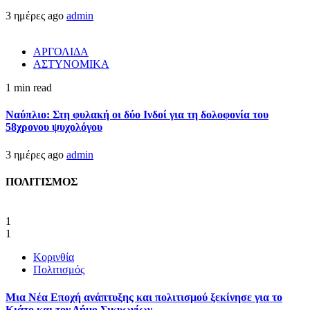
3 ημέρες ago
admin
ΑΡΓΟΛΙΔΑ
ΑΣΤΥΝΟΜΙΚΑ
1 min read
Ναύπλιο: Στη φυλακή οι δύο Ινδοί για τη δολοφονία του
58χρονου ψυχολόγου
3 ημέρες ago
admin
ΠΟΛΙΤΙΣΜΟΣ
1
1
Κορινθία
Πολιτισμός
Μια Νέα Εποχή ανάπτυξης και πολιτισμού ξεκίνησε για το
Κιάτο και τον Δήμο Σικυωνίων