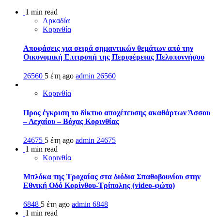
1 min read
Αρκαδία
Κορινθία
Αποφάσεις για σειρά σημαντικών θεμάτων από την
Οικονομική Επιτροπή της Περιφέρειας Πελοποννήσου
26560
5 έτη ago
admin
26560
Κορινθία
Προς έγκριση το δίκτυο αποχέτευσης ακαθάρτων Άσσου
– Λεχαίου – Βόχας Κορινθίας
24675
5 έτη ago
admin
24675
1 min read
Κορινθία
Μπλόκα της Τροχαίας στα διόδια Σπαθοβουνίου στην
Εθνική Οδό Κορίνθου-Τρίπολης (video-φώτο)
6848
5 έτη ago
admin
6848
1 min read