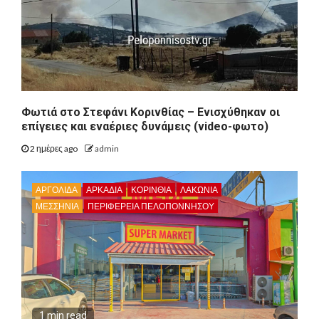
Φωτιά στο Στεφάνι Κορινθίας – Ενισχύθηκαν οι
επίγειες και εναέριες δυνάμεις (video-φωτο)
2 ημέρες ago
admin
ΑΡΓΟΛΙΔΑ
ΑΡΚΑΔΊΑ
ΚΟΡΙΝΘΊΑ
ΛΑΚΩΝΙΑ
ΜΕΣΣΗΝΙΑ
ΠΕΡΙΦΈΡΕΙΑ ΠΕΛΟΠΟΝΝΉΣΟΥ
1 min read