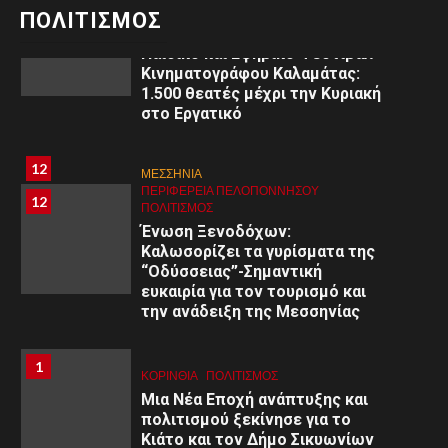
11
ΠΟΛΙΤΙΣΜΌΣ
ΠΟΛΙΤΙΣΜΟΣ
3ο
Παιδικό και Εφηβικό Φεστιβάλ
Κινηματογράφου Καλαμάτας:
1.500 θεατές μέχρι την Κυριακή
στο Εργατικό
8
8
ΑΡΓΟΛΙΔΑ
12
ΜΕΣΣΗΝΙΑ
ΠΕΡΙΦΈΡΕΙΑ ΠΕΛΟΠΟΝΝΉΣΟΥ
ΥΓΕΙΑ
ΠΕΡΙΦΈΡΕΙΑ ΠΕΛΟΠΟΝΝΉΣΟΥ
12
Εκδήλωση στο Άργος: «Εφηβική
ΠΟΛΙΤΙΣΜΌΣ
ψυχολογία: Κατανόηση –
Ένωση Ξενοδόχων:
Διαχείριση – Υποστήριξη»
Καλωσορίζει τα γυρίσματα της
“Οδύσσειας”-Σημαντική
ευκαιρία για τον τουρισμό και
9
9
ΚΟΡΙΝΘΊΑ
την ανάδειξη της Μεσσηνίας
ΠΕΡΙΦΈΡΕΙΑ ΠΕΛΟΠΟΝΝΉΣΟΥ
ΥΓΕΙΑ
Α΄ Ε.Λ.Μ.Ε. Κορινθίας:
Εθελοντική Αιμοδοσία στο 1ο
1
1
ΚΟΡΙΝΘΊΑ
ΠΟΛΙΤΙΣΜΌΣ
Γυμνάσιο Κορίνθου
Μια Νέα Εποχή ανάπτυξης και
πολιτισμού ξεκίνησε για το
Κιάτο και τον Δήμο Σικυωνίων
10
ΚΟΡΙΝΘΊΑ