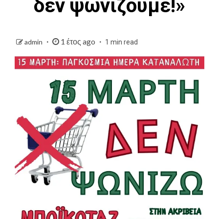
δεν ψωνίζουμε!»
1 έτος ago
admin
1 min read