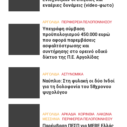
εναέριες δυνάμεις (video-φωτο)
ΑΡΓΟΛΙΔΑ
ΠΕΡΙΦΈΡΕΙΑ ΠΕΛΟΠΟΝΝΉΣΟΥ
Υπεγράφη σύμβαση
προϋπολογισμού 450.000 ευρώ
που αφορά παρεμβάσεις
ασφαλτόστρωσης και
συντήρησης στο ορεινό οδικό
δίκτυο της Π.Ε. Αργολίδας
ΑΡΓΟΛΙΔΑ
ΑΣΤΥΝΟΜΙΚΑ
Ναύπλιο: Στη φυλακή οι δύο Ινδοί
για τη δολοφονία του 58χρονου
ψυχολόγου
ΑΡΓΟΛΙΔΑ
ΑΡΚΑΔΊΑ
ΚΟΡΙΝΘΊΑ
ΛΑΚΩΝΙΑ
ΜΕΣΣΗΝΙΑ
ΠΕΡΙΦΈΡΕΙΑ ΠΕΛΟΠΟΝΝΉΣΟΥ
Παρέμβαση ΠΕΣΠ για MERE Ελλάς