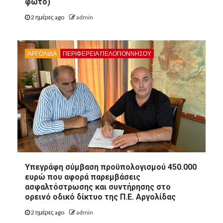
φωτο)
2 ημέρες ago
admin
ΑΡΓΟΛΙΔΑ
ΠΕΡΙΦΈΡΕΙΑ ΠΕΛΟΠΟΝΝΉΣΟΥ
8
ΑΡΓΟΛΙΔΑ
Υπεγράφη σύμβαση προϋπολογισμού 450.000
8
ΠΕΡΙΦΈΡΕΙΑ ΠΕΛΟΠΟΝΝΉΣΟΥ
ΠΟΛΙΤΙΣΜΌΣ
ευρώ που αφορά παρεμβάσεις
ασφαλτόστρωσης και συντήρησης στο
Άργος: Η Κατερίνα
ορεινό οδικό δίκτυο της Π.Ε. Αργολίδας
Δημακοπούλου ομιλήτρια στο
συνέδριο “Γυναίκα: Πολλαπλοί
2 ημέρες ago
admin
Ρόλοι, Μια Ταυτότητα”