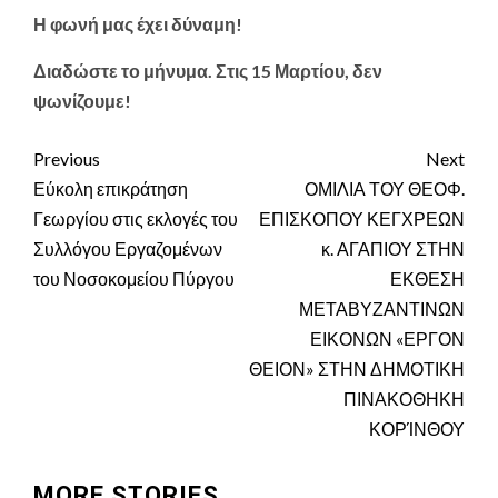
Η φωνή μας έχει δύναμη!
Διαδώστε το μήνυμα. Στις 15 Μαρτίου, δεν
ψωνίζουμε!
Continue
Previous
Next
Reading
Εύκολη επικράτηση
ΟΜΙΛΙΑ ΤΟΥ ΘΕΟΦ.
Γεωργίου στις εκλογές του
ΕΠΙΣΚΟΠΟΥ ΚΕΓΧΡΕΩΝ
Συλλόγου Εργαζομένων
κ. ΑΓΑΠΙΟΥ ΣΤΗΝ
του Νοσοκομείου Πύργου
ΕΚΘΕΣΗ
ΜΕΤΑΒΥΖΑΝΤΙΝΩΝ
ΕΙΚΟΝΩΝ «ΕΡΓΟΝ
ΘΕΙΟΝ» ΣΤΗΝ ΔΗΜΟΤΙΚΗ
ΠΙΝΑΚΟΘΗΚΗ
ΚΟΡΊΝΘΟΥ
MORE STORIES